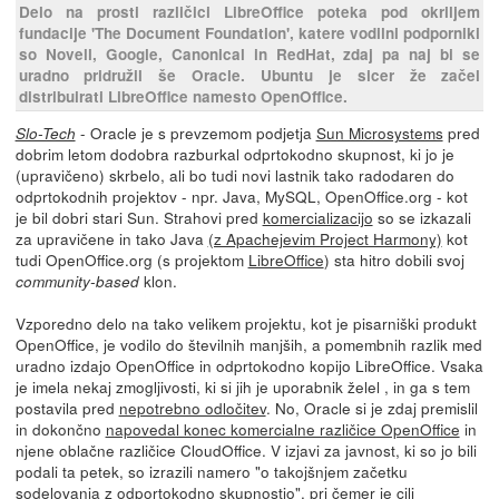
Delo na prosti različici LibreOffice poteka pod okriljem
fundacije 'The Document Foundation', katere vodilni podporniki
so Novell, Google, Canonical in RedHat, zdaj pa naj bi se
uradno pridružil še Oracle. Ubuntu je sicer že začel
distribuirati LibreOffice namesto OpenOffice.
- Oracle je s prevzemom podjetja
Sun Microsystems
pred
Slo-Tech
dobrim letom dodobra razburkal odprtokodno skupnost, ki jo je
(upravičeno) skrbelo, ali bo tudi novi lastnik tako radodaren do
odprtokodnih projektov - npr. Java, MySQL, OpenOffice.org - kot
je bil dobri stari Sun. Strahovi pred
komercializacijo
so se izkazali
za upravičene in tako Java
(z Apachejevim Project Harmony)
kot
tudi OpenOffice.org (s projektom
LibreOffice
) sta hitro dobili svoj
klon.
community-based
Vzporedno delo na tako velikem projektu, kot je pisarniški produkt
OpenOffice, je vodilo do številnih manjših, a pomembnih razlik med
uradno izdajo OpenOffice in odprtokodno kopijo LibreOffice. Vsaka
je imela nekaj zmogljivosti, ki si jih je uporabnik želel , in ga s tem
postavila pred
nepotrebno odločitev
. No, Oracle si je zdaj premislil
in dokončno
napovedal konec komercialne različice OpenOffice
in
njene oblačne različice CloudOffice. V izjavi za javnost, ki so jo bili
podali ta petek, so izrazili namero "o takojšnjem začetku
sodelovanja z odportokodno skupnostjo", pri čemer je cilj