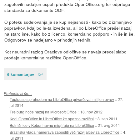
zagotoviti nadaljen uspeh produkta OpenOffice.org ter odprtega
standarda za dokumente ODF.
O poteku sodelovanja je še kup nejasnosti - kako bo z izmenjavo
popravkov, kdaj bo le-ta izvedena, ali bo LibreOffice prešel nazaj
na staro ime, kako bo z licenco, komercialno podporo - in še in še.
Odgovorov se nadejamo v prihodnjih tednih.
Kot neuradni razlog Oraclove odločitve se navaja precej slabo
prodajo komercialne različice OpenOfffice.
6 komentarjev
Preberite si še…
Toulouse s prehodom na LibreOffice privarčeval milijon evrov
::
27.
jul 2014
Freiburg hoče nazaj na Microsoft Office
::
18. nov 2012
Kodi OpenOffice in LibreOffice že opazno različni
::
8. sep 2011
Bolnišnice v Københavnu migrirajo na LibreOffice
::
21. avg 2011
Brazilska vlada namerava zaposliti več razvijalcev za LibreOffice
::
4.
jul 2011