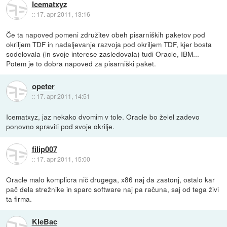
Icematxyz
::
17. apr 2011, 13:16
Če ta napoved pomeni združitev obeh pisarniških paketov pod
okriljem TDF in nadaljevanje razvoja pod okriljem TDF, kjer bosta
sodelovala (in svoje interese zasledovala) tudi Oracle, IBM...
Potem je to dobra napoved za pisarniški paket.
opeter
::
17. apr 2011, 14:51
Icematxyz, jaz nekako dvomim v tole. Oracle bo želel zadevo
ponovno spraviti pod svoje okrilje.
filip007
::
17. apr 2011, 15:00
Oracle malo komplicra nič drugega, x86 naj da zastonj, ostalo kar
pač dela strežnike in sparc software naj pa računa, saj od tega živi
ta firma.
KleBac