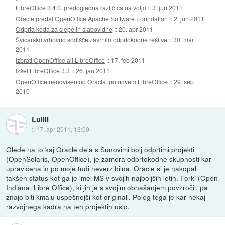
LibreOffice 3.4.0. predogledna različica na voljo
::
3. jun 2011
Oracle predal OpenOffice Apache Software Foundation
::
2. jun 2011
Odprta koda za slepe in slabovidne
::
20. apr 2011
Švicarsko vrhovno sodišče zavrnilo odprtokodne rešitve
::
30. mar
2011
Izbrati OpenOffice ali LibreOffice
::
17. feb 2011
Izšel LibreOffice 3.3
::
26. jan 2011
OpenOffice neodvisen od Oracla, po novem LibreOffice
::
29. sep
2010
LuiIII
::
17. apr 2011, 13:00
Glede na to kaj Oracle dela s Sunovimi bolj odprtimi projekti
(OpenSolaris, OpenOffice), je zamera odprtokodne skupnosti kar
upravičena in po moje tudi neverzibilna. Oracle si je nakopal
takšen status kot ga je imel MS v svojih najboljših letih. Forki (Open
Indiana, Libre Office), ki jih je s svojim obnašanjem povzročil, pa
znajo biti kmalu uspešnejši kot originali. Poleg tega je kar nekaj
razvojnega kadra na teh projektih ušlo.