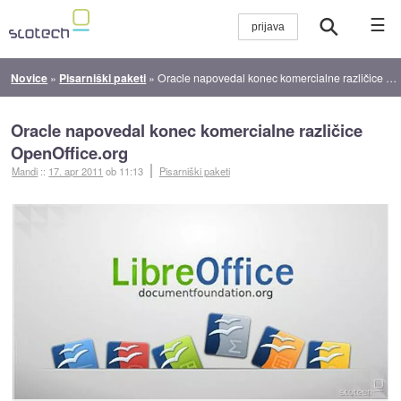
☰
Novice
»
Pisarniški paketi
»
Oracle napovedal konec komercialne različice OpenOffice.org
Oracle napovedal konec komercialne različice
OpenOffice.org
Mandi
::
17. apr 2011
ob 11:13
Pisarniški paketi