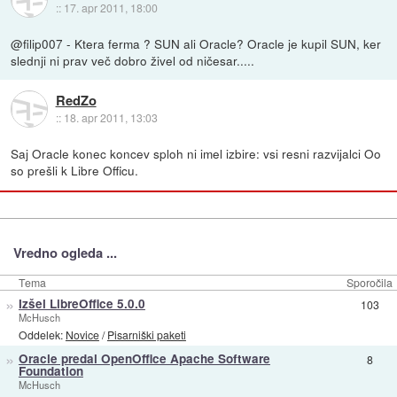
::
17. apr 2011, 18:00
@filip007 - Ktera ferma ? SUN ali Oracle? Oracle je kupil SUN, ker
slednji ni prav več dobro živel od ničesar.....
RedZo
::
18. apr 2011, 13:03
Saj Oracle konec koncev sploh ni imel izbire: vsi resni razvijalci Oo
so prešli k Libre Officu.
Vredno ogleda ...
Tema
Sporočila
»
Izšel LibreOffice 5.0.0
103
McHusch
Oddelek:
Novice
/
Pisarniški paketi
»
Oracle predal OpenOffice Apache Software
8
Foundation
McHusch