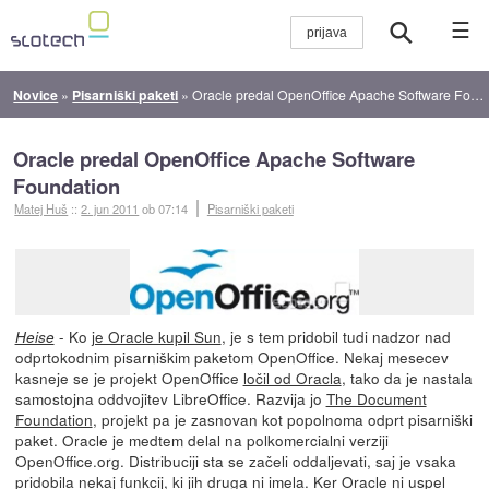
☰
Novice
»
Pisarniški paketi
»
Oracle predal OpenOffice Apache Software Foundation
Oracle predal OpenOffice Apache Software
Foundation
Matej Huš
::
2. jun 2011
ob 07:14
Pisarniški paketi
- Ko
je Oracle kupil Sun
, je s tem pridobil tudi nadzor nad
Heise
odprtokodnim pisarniškim paketom OpenOffice. Nekaj mesecev
kasneje se je projekt OpenOffice
ločil od Oracla
, tako da je nastala
samostojna oddvojitev LibreOffice. Razvija jo
The Document
Foundation
, projekt pa je zasnovan kot popolnoma odprt pisarniški
paket. Oracle je medtem delal na polkomercialni verziji
OpenOffice.org. Distribuciji sta se začeli oddaljevati, saj je vsaka
pridobila nekaj funkcij, ki jih druga ni imela. Ker Oracle ni uspel