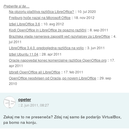
Preberite si še…
Na obzorju plačljiva različica LibreOffica?
::
10. jul 2020
Freiburg hoče nazaj na Microsoft Office
::
18. nov 2012
Izšel LibreOffice 3.6
::
10. avg 2012
Kodi OpenOffice in LibreOffice že opazno različni
::
8. sep 2011
Brazilska vlada namerava zaposliti več razvijalcev za LibreOffice
::
4.
jul 2011
LibreOffice 3.4.0. predogledna različica na voljo
::
3. jun 2011
Izšel Ubuntu 11.04
::
28. apr 2011
Oracle napovedal konec komercialne različice OpenOffice.org
::
17.
apr 2011
Izbrati OpenOffice ali LibreOffice
::
17. feb 2011
OpenOffice neodvisen od Oracla, po novem LibreOffice
::
29. sep
2010
opeter
::
2. jun 2011, 08:27
Zakaj me to ne preseneča? Zdaj naj samo še podarijo VirtualBox,
pa bomo na konju.