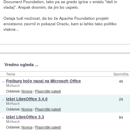
Document Foundation, tako pa se gredo igrice v smislu "deli in
vladaj". Ampak dvomim, da jim bo uspelo.
Ostaja tudi možnost, da bo že Apache Foundation projekt
enostavno zavrnil in pokazal Oraclu, kam si lahko tako politiko
vtakne...
Vredno ogleda ...
Tema
Sporočila
»
Freiburg hoče nazaj na Microsoft Office
46
McHusch
Oddelek:
Novice
/
Pisarniški paketi
»
Izšel LibreOffice 3.4.0
29
McHusch
Oddelek:
Novice
/
Pisarniški paketi
»
Izšel LibreOffice 3.3
84
McHusch
Oddelek:
Novice
/
Pisarniški paketi