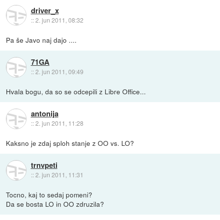
driver_x
::
2. jun 2011, 08:32
Pa še Javo naj dajo ....
71GA
::
2. jun 2011, 09:49
Hvala bogu, da so se odcepili z Libre Office...
antonija
::
2. jun 2011, 11:28
Kaksno je zdaj sploh stanje z OO vs. LO?
trnvpeti
::
2. jun 2011, 11:31
Tocno, kaj to sedaj pomeni?
Da se bosta LO in OO zdruzila?