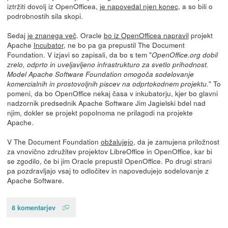
iztržiti dovolj iz OpenOfficea,
je napovedal njen konec
, a so bili o
podrobnostih sila skopi.
Sedaj
je znanega več
. Oracle
bo iz OpenOfficea napravil
projekt
Apache
Incubator
, ne bo pa ga prepustil The Document
Foundation. V izjavi so zapisali, da bo s tem "
OpenOffice.org dobil
zrelo, odprto in uveljavljeno infrastrukturo za svetlo prihodnost.
Model Apache Software Foundation omogoča sodelovanje
" To
komercialnih in prostovoljnih piscev na odprtokodnem projektu.
pomeni, da bo OpenOffice nekaj časa v inkubatorju, kjer bo glavni
nadzornik predsednik Apache Software Jim Jagielski bdel nad
njim, dokler se projekt popolnoma ne prilagodi na projekte
Apache.
V The Document Foundation
obžalujejo
, da je zamujena priložnost
za vnovično združitev projektov LibreOffice in OpenOffice, kar bi
se zgodilo, če bi jim Oracle prepustil OpenOffice. Po drugi strani
pa pozdravljajo vsaj to odločitev in napovedujejo sodelovanje z
Apache Software.
8 komentarjev