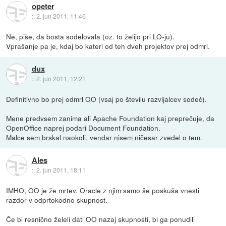
opeter
::
2. jun 2011, 11:46
Ne, piše, da bosta sodelovala (oz. to želijo pri LO-ju).
Vprašanje pa je, kdaj bo kateri od teh dveh projektov prej odmrl.
dux
::
2. jun 2011, 12:21
Definitivno bo prej odmrl OO (vsaj po številu razvijalcev sodeč).
Mene predvsem zanima ali Apache Foundation kaj preprečuje, da
OpenOffice naprej podari Document Foundation.
Malce sem brskal naokoli, vendar nisem ničesar zvedel o tem.
Ales
::
2. jun 2011, 18:11
IMHO, OO je že mrtev. Oracle z njim samo še poskuša vnesti
razdor v odprtokodno skupnost.
Če bi resnično želeli dati OO nazaj skupnosti, bi ga ponudili