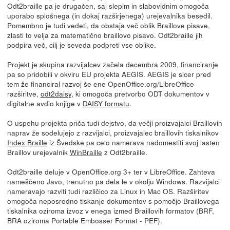
Odt2braille pa je drugačen, saj slepim in slabovidnim omogoča
uporabo splošnega (in dokaj razširjenega) urejevalnika besedil.
Pomembno je tudi vedeti, da obstaja več oblik Braillove pisave,
zlasti to velja za matematično braillovo pisavo. Odt2braille jih
podpira več, cilj je seveda podpreti vse oblike.
Projekt je skupina razvijalcev začela decembra 2009, financiranje
pa so pridobili v okviru EU projekta AEGIS. AEGIS je sicer pred
tem že financiral razvoj še ene OpenOffice.org/LibreOffice
razširitve,
odt2daisy
, ki omogoča pretvorbo ODT dokumentov v
digitalne avdio knjige v
DAISY formatu
.
O uspehu projekta priča tudi dejstvo, da večji proizvajalci Braillovih
naprav že sodelujejo z razvijalci, proizvajalec braillovih tiskalnikov
Index Braille
iz Švedske pa celo namerava nadomestiti svoj lasten
Braillov urejevalnik
WinBraille
z Odt2braille.
Odt2braille deluje v OpenOffice.org 3+ ter v LibreOffice. Zahteva
nameščeno Javo, trenutno pa dela le v okolju Windows. Razvijalci
nameravajo razviti tudi različico za Linux in Mac OS. Razširitev
omogoča neposredno tiskanje dokumentov s pomočjo Braillovega
tiskalnika oziroma izvoz v enega izmed Braillovih formatov (BRF,
BRA oziroma Portable Embosser Format - PEF).