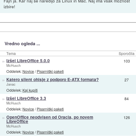
Fajn ja. Kar naj še naredijo za Linux in Mac. Naj ima vsak možnost
izbire!
Vredno ogleda ...
Tema
Sporočila
»
Izšel LibreOffice 5.0.0
103
McHusch
Oddelek:
Novice
/
Pisarniški paketi
»
Katero silent ohisje z podporo E-ATX formata?
27
Janac
Oddelek:
Kaj kupiti
»
Izšel LibreOffice 3.3
84
McHusch
Oddelek:
Novice
/
Pisarniški paketi
»
OpenOffice neodvisen od Oracla, po novem
126
LibreOffice
McHusch
Oddelek:
Novice
/
Pisarniški paketi