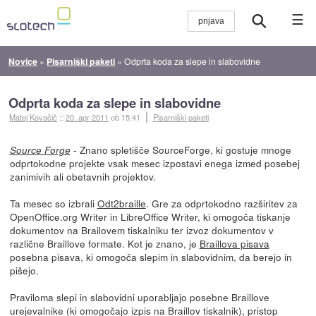
☰
Novice
»
Pisarniški paketi
»
Odprta koda za slepe in slabovidne
Odprta koda za slepe in slabovidne
Matej Kovačič
::
20. apr 2011
ob 15:41
Pisarniški paketi
- Znano spletišče SourceForge, ki gostuje mnoge
Source Forge
odprtokodne projekte vsak mesec izpostavi enega izmed posebej
zanimivih ali obetavnih projektov.
Ta mesec so izbrali
Odt2braille
. Gre za odprtokodno razširitev za
OpenOffice.org Writer in LibreOffice Writer, ki omogoča tiskanje
dokumentov na Brailovem tiskalniku ter izvoz dokumentov v
različne Braillove formate. Kot je znano, je
Braillova pisava
posebna pisava, ki omogoča slepim in slabovidnim, da berejo in
pišejo.
Praviloma slepi in slabovidni uporabljajo posebne Braillove
urejevalnike (ki omogočajo izpis na Braillov tiskalnik), pristop