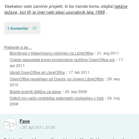
Vsekakor zelo zanimiv projekt, ki bo morda komu olajšal
takšne
težave, kot jih je imel neki slepi uporabnik leta 1998
...
1 komentar
Preberite si še…
Bolnišnice v Københavnu migrirajo na LibreOffice
::
21. avg 2011
Oracle napovedal konec komercialne različice OpenOffice.org
::
17.
apr 2011
Izbrati OpenOffice ali LibreOffice
::
17. feb 2011
OpenOffice neodvisen od Oracla, po novem LibreOffice
::
29. sep
2010
Braille bralnik SMSov za slepe
::
20. sep 2009
Odkrit nov način pridobitve sistemskih privilegijev v Visti
::
26. maj
2008
Fave
::
20. apr 2011, 21:05