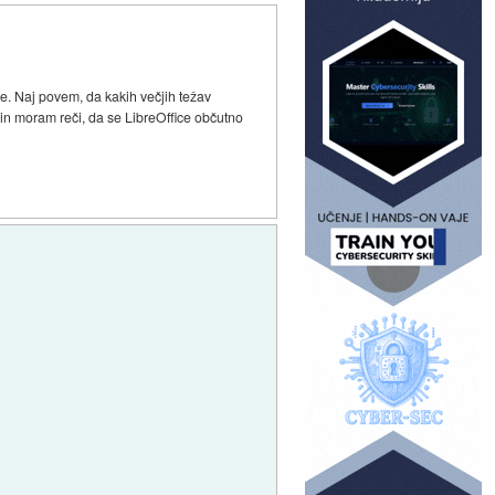
e. Naj povem, da kakih večjih težav
i in moram reči, da se LibreOffice občutno