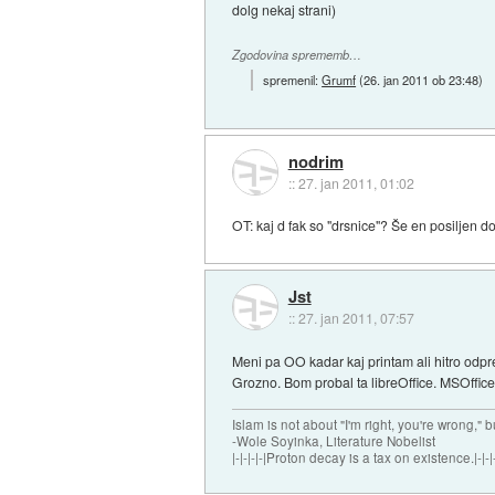
dolg nekaj strani)
Zgodovina sprememb…
spremenil:
Grumf
(
26. jan 2011 ob 23:48
)
nodrim
::
27. jan 2011, 01:02
OT: kaj d fak so "drsnice"? Še en posiljen 
Jst
::
27. jan 2011, 07:57
Meni pa OO kadar kaj printam ali hitro odpr
Grozno. Bom probal ta libreOffice. MSOffice
Islam is not about "I'm right, you're wrong," b
-Wole Soyinka, Literature Nobelist
|-|-|-|-|Proton decay is a tax on existence.|-|-|-