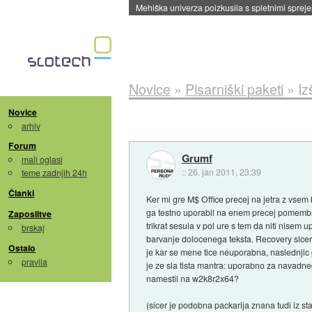
Mehiška univerza poizkusila s spletnimi sprejem
Novice
»
Pisarniški paketi
»
Iz
Novice
arhiv
Forum
Grumf
mali oglasi
::
26. jan 2011, 23:39
teme zadnjih 24h
Članki
Ker mi gre M$ Office precej na jetra z vsem 
ga testno uporabil na enem precej pomemb
Zaposlitve
trikrat sesula v pol ure s tem da niti nisem u
brskaj
barvanje dolocenega teksta. Recovery sicer
Ostalo
je kar se mene tice neuporabna, naslednjic 
pravila
je ze sla tista mantra: uporabno za navad
namestil na w2k8r2x64?
(sicer je podobna packarija znana tudi iz st