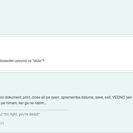
dobeseden prevod za "slide"?
em dokument, print, close ali pa open, sprememba datuma, save, exit, VEDNO javi D
 pa nimam, ker ga ne rabim...
ut "I'm right, you're dead!"
|-|