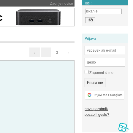
Išči:
Zadnje novice
Prijava
2
»
«
1
Zapomni si me
nov uporabnik
pozabili geslo?