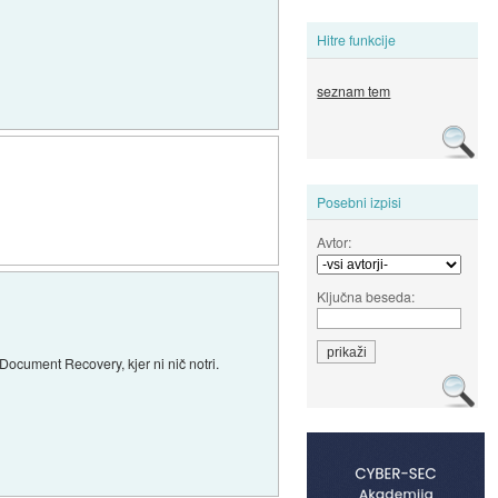
Hitre funkcije
seznam tem
Posebni izpisi
Avtor:
Ključna beseda:
ocument Recovery, kjer ni nič notri.