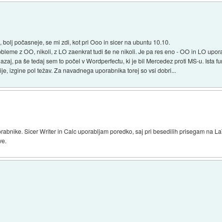
, bolj počasneje, se mi zdi, kot pri Ooo in sicer na ubuntu 10.10.
robleme z OO, nikoli, z LO zaenkrat tudi še ne nikoli. Je pa res eno - OO in LO upo
azaj, pa še tedaj sem to počel v Wordperfectu, ki je bil Mercedez proti MS-u. Ista 
ije, izgine pol težav. Za navadnega uporabnika torej so vsi dobri...
rabnike. Sicer Writer in Calc uporabljam poredko, saj pri besedilih prisegam na
ve.