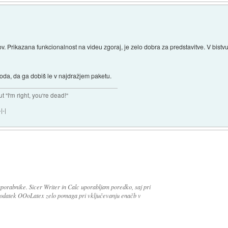
v. Prikazana funkcionalnost na videu zgoraj, je zelo dobra za predstavitve. V bistvu 
koda, da ga dobiš le v najdražjem paketu.
ut "I'm right, you're dead!"
|-|
porabnike. Sicer Writer in Calc uporabljam poredko, saj pri
dodatek OOoLatex zelo pomaga pri vključevanju enačb v