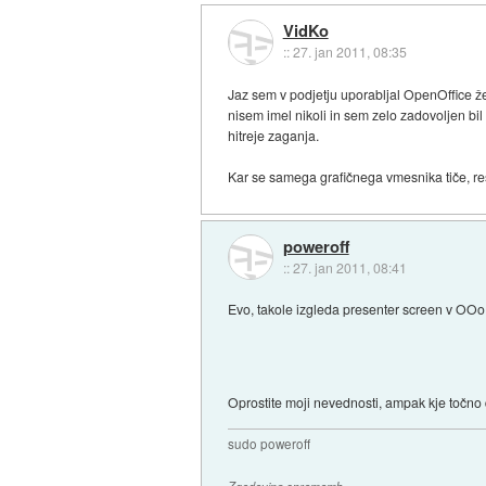
VidKo
::
27. jan 2011, 08:35
Jaz sem v podjetju uporabljal OpenOffice že
nisem imel nikoli in sem zelo zadovoljen bil 
hitreje zaganja.
Kar se samega grafičnega vmesnika tiče, re
poweroff
::
27. jan 2011, 08:41
Evo, takole izgleda presenter screen v OO
Oprostite moji nevednosti, ampak kje točno
sudo poweroff