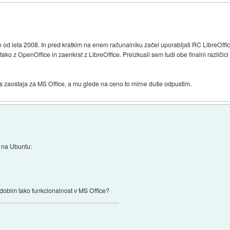
 od leta 2008. In pred kratkim na enem računalniku začel uporabljati RC LibreOffic
tako z OpenOffice in zaenkrat z LibreOffice. Preizkusil sem tudi obe finalni različic
s zaostaja za MS Office, a mu glede na ceno to mirne duše odpustim.
o na Ubuntu:
 dobim tako funkcionalnost v MS Office?