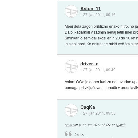
Aston_11
::
27. jan 2011, 09:16
Meni dela zagon približno enako hitro, no ja
Da bi kadarkoli v zadnjih nekaj letih imel p
Šminkarijo sem dal skozi enih 20 do 10 let n
in stabilnost. Ko enkrat ne rabiš več šminkar
driver_x
::
27. jan 2011, 09:49
Aston: OOo je dober tudi za nenavadne upo
pomaga pri vključevanju enačb v predstavit
CaqKa
::
27. jan 2011, 09:55
poweroff
je
27. jan 2011 ob 09:12
izjavil
:
5er->: