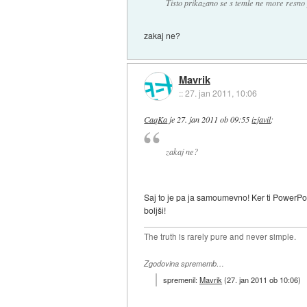
Tisto prikazano se s temle ne more resno 
zakaj ne?
Mavrik
::
27. jan 2011, 10:06
CaqKa
je
27. jan 2011 ob 09:55
izjavil
:
zakaj ne?
Saj to je pa ja samoumevno! Ker ti PowerPo
boljši!
The truth is rarely pure and never simple.
Zgodovina sprememb…
spremenil:
Mavrik
(
27. jan 2011 ob 10:06
)