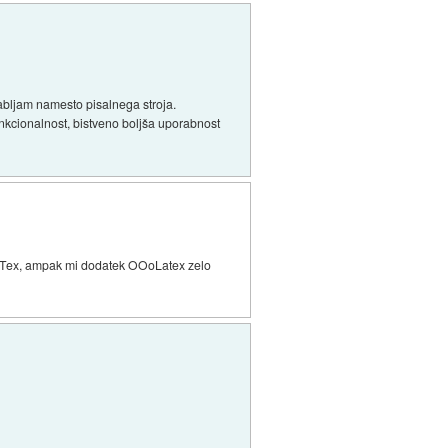
rabljam namesto pisalnega stroja.
funkcionalnost, bistveno boljša uporabnost
 LaTex, ampak mi dodatek OOoLatex zelo