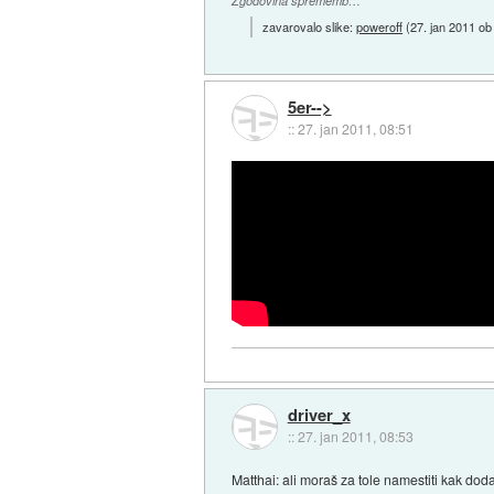
Zgodovina sprememb…
zavarovalo slike:
poweroff
(
27. jan 2011 ob
5er-->
::
27. jan 2011, 08:51
driver_x
::
27. jan 2011, 08:53
Matthai: ali moraš za tole namestiti kak d