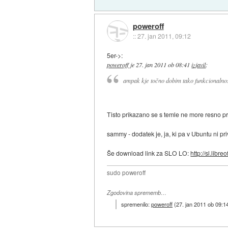
poweroff
::
27. jan 2011, 09:12
5er->:
poweroff
je
27. jan 2011 ob 08:41
izjavil
:
ampak kje točno dobim tako funkcionalno
Tisto prikazano se s temle ne more resno pri
sammy - dodatek je, ja, ki pa v Ubuntu ni p
Še download link za SLO LO:
http://sl.libreo
sudo poweroff
Zgodovina sprememb…
spremenilo:
poweroff
(
27. jan 2011 ob 09:1