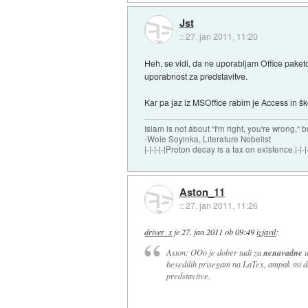
Jst
::
27. jan 2011, 11:20
Heh, se vidi, da ne uporabljam Office paketo
uporabnost za predstavitve.
Kar pa jaz iz MSOffice rabim je Access in š
Islam is not about "I'm right, you're wrong," b
-Wole Soyinka, Literature Nobelist
|-|-|-|-|Proton decay is a tax on existence.|-|-|-
Aston_11
::
27. jan 2011, 11:26
driver_x
je
27. jan 2011 ob 09:49
izjavil
:
Aston: OOo je dober tudi za
nenavadne
u
besedilih prisegam na LaTex, ampak mi 
predstavitve.