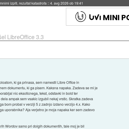
nimi izpiti, rezultat katastrofa
::
4. avg 2026 ob 19:41
šel LibreOffice 3.3
bloatom, ki ga prinasa, sem namestil Libre Office in
nem dokumentu, ki ga pisem. Kaksna napaka. Zadeva se mi je
porabljal nic eksoticnega, tekst, odstavki in bold ter
 dela ampak sem vsakic izgubil nekaj vrstic. Skratka zadeva
ga bom probal v verziji 5 z zadnjo izdano verzijo 4.x. Kako
nega uporabnika? Aja verjetno je moja napaka ker sem zadevo
arih Wordov samo pri dolgih dokumentih, tale moj je bil