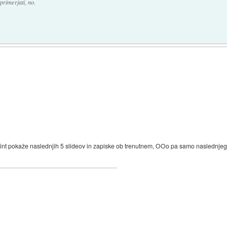
primerjati, no.
int pokaže naslednjih 5 slideov in zapiske ob trenutnem, OOo pa samo naslednjega!