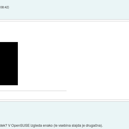
 08:42
)
odatek? V OpenSUSE izgleda enako (le vsebina slajda je drugačna).