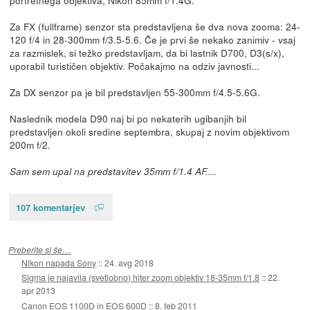
Za FX (fullframe) senzor sta predstavljena še dva nova zooma: 24-
120 f/4 in 28-300mm f/3.5-5.6. Če je prvi še nekako zanimiv - vsaj
za razmislek, si težko predstavljam, da bi lastnik D700, D3(s/x),
uporabil turističen objektiv. Počakajmo na odziv javnosti...
Za DX senzor pa je bil predstavljen 55-300mm f/4.5-5.6G.
Naslednik modela D90 naj bi po nekaterih ugibanjih bil
predstavljen okoli sredine septembra, skupaj z novim objektivom
200m f/2.
.
Sam sem upal na predstavitev 35mm f/1.4 AF...
107 komentarjev
Preberite si še…
Nikon napada Sony
::
24. avg 2018
Sigma je najavila (svetlobno) hiter zoom objektiv 18-35mm f/1.8
::
22.
apr 2013
Canon EOS 1100D in EOS 600D
::
8. feb 2011