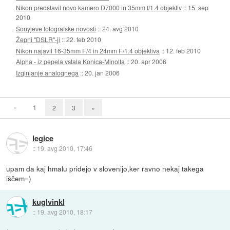
Nikon predstavil novo kamero D7000 in 35mm f/1.4 objektiv
::
15. sep
2010
Sonyjeve fotografske novosti
::
24. avg 2010
Žepni "DSLR"-ji
::
22. feb 2010
Nikon najavil 16-35mm F/4 in 24mm F/1.4 objektiva
::
12. feb 2010
Alpha - iz pepela vstala Konica-Minolta
::
20. apr 2006
Izginjanje analognega
::
20. jan 2006
«
1
2
3
»
legice
::
19. avg 2010, 17:46
upam da kaj hmalu pridejo v slovenijo,ker ravno nekaj takega
iščem=)
kuglvinkl
::
19. avg 2010, 18:17