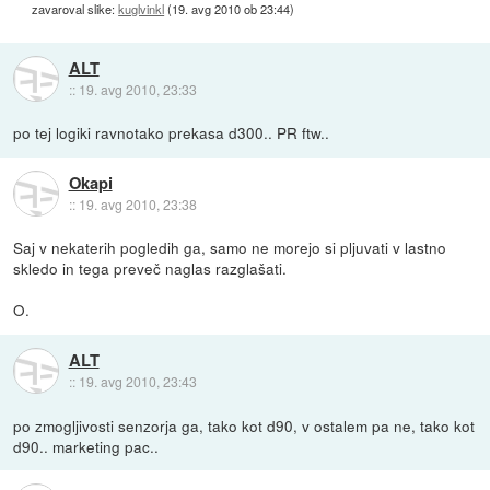
zavaroval slike:
kuglvinkl
(
19. avg 2010 ob 23:44
)
ALT
::
19. avg 2010, 23:33
po tej logiki ravnotako prekasa d300.. PR ftw..
Okapi
::
19. avg 2010, 23:38
Saj v nekaterih pogledih ga, samo ne morejo si pljuvati v lastno
skledo in tega preveč naglas razglašati.
O.
ALT
::
19. avg 2010, 23:43
po zmogljivosti senzorja ga, tako kot d90, v ostalem pa ne, tako kot
d90.. marketing pac..