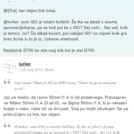
@]Trix[, kar objavi link tukaj.
@lurker: auto ISO je totalni bullshit. Že tko se jebeš z dvema
spremenljivkama, pa se boš pol še z ISO? Dej nehi... Sej veš, kolk
je temno, ne? Če slikaš kocert, pol nabiješ ISO na največ kolk gre
brez šuma in to je to, nobene umetnosti.
Naslednik D700 bo stal vsaj tolk kot je stal D700.
lurker
::
20. avg 2010, 08:44
Sam imam 50mm f1.4G na D90 (torej 75mm) in ga ne menjam
za nič...
Jaz pa mislim, da ravno 50mm f1.4 ni nič posebnega. Pravzaprav
ne Nikkor 50mm f1.4 (D ali G), ne Sigma 50mm f1.4, ki jo nekateri
kujejo v nebo, nista nič za dol past. Vsaj po mojih izkušnjah. Se pa
pridružujem za link, kar objavi.
@lurker: auto ISO je totalni bullshit. Že tko se jebeš z dvema
spremenljivkama, pa se boš pol še z ISO? Dej nehi... Sej veš, kolk