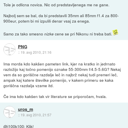
Tole je odlicna novica. Nic od predstavljenega me ne gane.
Najbolj sem se bal, da bi predstavili 35mm ali 85mm f1.4 za 800-
900eur, potem bi mi izpulili denar vsaj za enega.
Samo za tako smesno
cene se pri Nikonu ni treba bati.
nizke
PNG
::
19. avg 2010, 21:16
Ima morda kdo kakšen pameten link, kjer na kratko in jedrnato
razložijo kaj točno pomenijo oznake 55-300mm f/4.5-5.6G? Nekaj
vem da so goriščne razdalje leč in najbrž nekaj tudi premeri leč,
ampak kaj katere številke pomenijo, v kakem primeru se kaka
goriščna razdalja vzame itd.
Če ima kdo kakšen tak vir literature se priporočam, hvala.
uros_m
::
19. avg 2010, 21:57
@i100k100:
Klik!