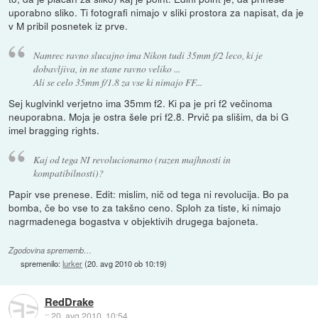
uporabno sliko. Ti fotografi nimajo v sliki prostora za napisat, da je
v M pribil posnetek iz prve.
Namrec ravno slucajno ima Nikon tudi 35mm f/2 leco, ki je
dobavljiva, in ne stane ravno veliko ...
Ali se celo 35mm f/1.8 za vse ki nimajo FF...
Sej kuglvinkl verjetno ima 35mm f2. Ki pa je pri f2 večinoma
neuporabna. Moja je ostra šele pri f2.8. Prvič pa slišim, da bi G
imel bragging rights.
Kaj od tega NI revolucionarno (razen majhnosti in
kompatibilnosti)?
Papir vse prenese. Edit: mislim, nič od tega ni revolucija. Bo pa
bomba, če bo vse to za takšno ceno. Sploh za tiste, ki nimajo
nagrmadenega bogastva v objektivih drugega bajoneta.
Zgodovina sprememb…
spremenilo:
lurker
(
20. avg 2010 ob 10:19
)
RedDrake
::
20. avg 2010, 10:54