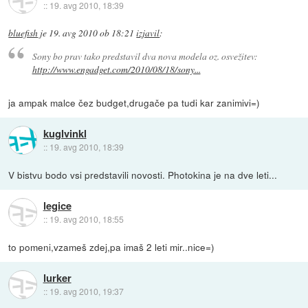
::
19. avg 2010, 18:39
bluefish
je
19. avg 2010 ob 18:21
izjavil
:
Sony bo prav tako predstavil dva nova modela oz. osvežitev:
http://www.engadget.com/2010/08/18/sony...
ja ampak malce čez budget,drugače pa tudi kar zanimivi=)
kuglvinkl
::
19. avg 2010, 18:39
V bistvu bodo vsi predstavili novosti. Photokina je na dve leti...
legice
::
19. avg 2010, 18:55
to pomeni,vzameš zdej,pa imaš 2 leti mir..nice=)
lurker
::
19. avg 2010, 19:37