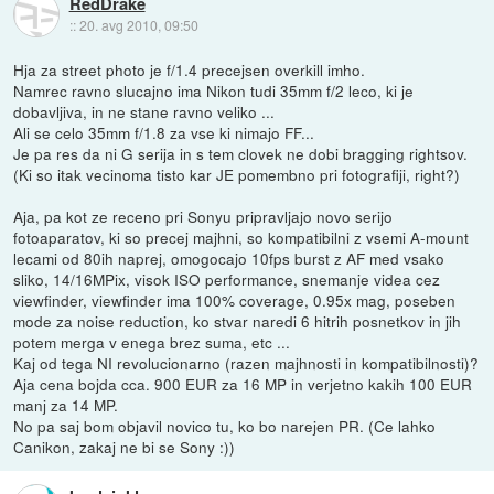
RedDrake
::
20. avg 2010, 09:50
Hja za street photo je f/1.4 precejsen overkill imho.
Namrec ravno slucajno ima Nikon tudi 35mm f/2 leco, ki je
dobavljiva, in ne stane ravno veliko ...
Ali se celo 35mm f/1.8 za vse ki nimajo FF...
Je pa res da ni G serija in s tem clovek ne dobi bragging rightsov.
(Ki so itak vecinoma tisto kar JE pomembno pri fotografiji, right?)
Aja, pa kot ze receno pri Sonyu pripravljajo novo serijo
fotoaparatov, ki so precej majhni, so kompatibilni z vsemi A-mount
lecami od 80ih naprej, omogocajo 10fps burst z AF med vsako
sliko, 14/16MPix, visok ISO performance, snemanje videa cez
viewfinder, viewfinder ima 100% coverage, 0.95x mag, poseben
mode za noise reduction, ko stvar naredi 6 hitrih posnetkov in jih
potem merga v enega brez suma, etc ...
Kaj od tega NI revolucionarno (razen majhnosti in kompatibilnosti)?
Aja cena bojda cca. 900 EUR za 16 MP in verjetno kakih 100 EUR
manj za 14 MP.
No pa saj bom objavil novico tu, ko bo narejen PR. (Ce lahko
Canikon, zakaj ne bi se Sony :))