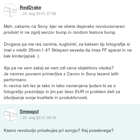
RedDrake
::
20. avg 2010, 07:06
Meh, cakamo na Sony, kjer se obeta dejansko revolucionaren
produkt in ne zgolj senzor bump in random feature bump.
Drugace pa me res zanima, kuglvinkl, za kaksen tip fotografije si
imel v mislih 35mm:1.4? Sklepam seveda da imas FF aparat in ne
kak kinderjajcek :)
Aja pa ne vem zakaj se vam zdi cena objektivov visoka?
Je namrec povsem primerljiva z Canon in Sony lecami istih
performanc.
In vecina teh lec je tako in tako namenjena ljudem ki se s
fotografijo prezivljajo in jim par tisoc EUR ni problem dati za
izboljsanje svoje kvalitete in produktivnosti.
Smeagol
::
20. avg 2010, 08:16
Kasno revolucijo pricakujes pri sonyju? Kaj posebnega?