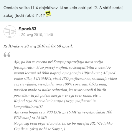
Obstaja veliko f1.4 objektivov, ki so zelo ostri pri f2. A vidiš sedaj
zakaj (tudi) rabiš f1.4?
Spock83
::
20. avg 2010, 11:40
RedDrake
je
20. avg 2010 ob 09:50
izjavil
:
Aja, pa kot ze receno pri Sonyu pripravljajo novo serijo
fotoaparatov, ki so precej majhni, so kompatibilni z vsemi A-
mount lecami od 80ih naprej, omogocajo 10fps burst z AF med
vsako sliko, 14/16MPix, visok ISO performance, snemanje videa
cez viewfinder, viewfinder ima 100% coverage, 0.95x mag,
poseben mode za noise reduction, ko stvar naredi 6 hitrih
posnetkov in jih potem merga v enega brez suma, etc ...
Kaj od tega NI revolucionarno (razen majhnosti in
kompatibilnosti)?
Aja cena bojda cca. 900 EUR za 16 MP in verjetno kakih 100
EUR manj za 14 MP.
No pa saj bom objavil novico tu, ko bo narejen PR. (Ce lahko
Canikon, zakaj ne bi se Sony :))