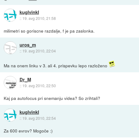
kuglvinkl
::
19. avg 2010, 21:58
milimetri so goriscne razdalje, f je pa zaslonka.
uros_m
::
19. avg 2010, 22:04
Ma na onem linku v 3. ali 4. prispevku lepo razloženo
Dr_M
::
19. avg 2010, 22:50
Kaj pa autofocus pri snemanju videa? So zrihtali?
kuglvinkl
::
19. avg 2010, 22:54
Za 600 evrov? Mogoče :)