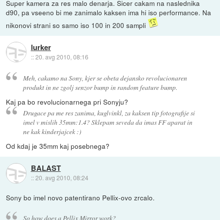
Super kamera za res malo denarja. Sicer cakam na naslednika
d90, pa vseeno bi me zanimalo kaksen ima hi iso performance. Na
nikonovi strani so samo iso 100 in 200 sampli
lurker
::
20. avg 2010, 08:16
Meh, cakamo na Sony, kjer se obeta dejansko revolucionaren
produkt in ne zgolj senzor bump in random feature bump.
Kaj pa bo revolucionarnega pri Sonyju?
Drugace pa me res zanima, kuglvinkl, za kaksen tip fotografije si
imel v mislih 35mm:1.4? Sklepam seveda da imas FF aparat in
ne kak kinderjajcek :)
Od kdaj je 35mm kaj posebnega?
BALAST
::
20. avg 2010, 08:24
Sony bo imel novo patentirano Pellix-ovo zrcalo.
So how does a Pellix Mirror work?