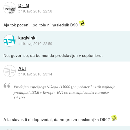
Dr_M
::
19. avg 2010, 22:58
Aja tok poceni...pol tole ni naslednik D90
kuglvinkl
::
19. avg 2010, 22:59
Ne, govori se, da bo menda predstavljen v septembru.
ALT
::
19. avg 2010, 23:14
Prodajno uspešnega Nikona D3000 (po nekaterih virih najbolje
prodajani dSLR v Evropi v H1) bo zamenjal model z oznako
D3100.
A ta stavek ti ni dopovedal, da ne gre za naslednjika D90?