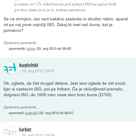
je temno, ne? Če slikaš kocert, pol nabiješ ISO na največ kolk
gre brez šuma in to je to, nobene umetnosti.
Se ne strinjam. Jaz vem kakšno zaslonko in shutter rabim, aparat
mi pa naj pove najnižji ISO. Zakaj bi imel več šuma, kot je
potrebno?
Zgodovina sprememb…
spremenilo:
lurker
(
20. avg 2010 ob 08:45
)
kuglvinkl
::
20. avg 2010, 08:47
Ok, zgleda, da čist drugač delava. Jest sem zgleda še old scool,
kjer si nastavim ISO, pol pa fotkam. Če je občutljivosti premalo,
dvignem ISO. do 1600 men nese skor brez šuma (D700).
Zgodovina sprememb…
spremenil:
kuglvinkl
(
20. avg 2010 ob 08:47
)
lurker
::
20. avg 2010, 08:54