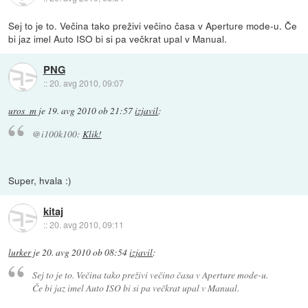
Sej to je to. Večina tako preživi večino časa v Aperture mode-u. Če
bi jaz imel Auto ISO bi si pa večkrat upal v Manual.
PNG
::
20. avg 2010, 09:07
uros_m
je
19. avg 2010 ob 21:57
izjavil
:
@i100k100:
Klik!
Super, hvala :)
kitaj
::
20. avg 2010, 09:11
lurker
je
20. avg 2010 ob 08:54
izjavil
:
Sej to je to. Večina tako preživi večino časa v Aperture mode-u.
Če bi jaz imel Auto ISO bi si pa večkrat upal v Manual.