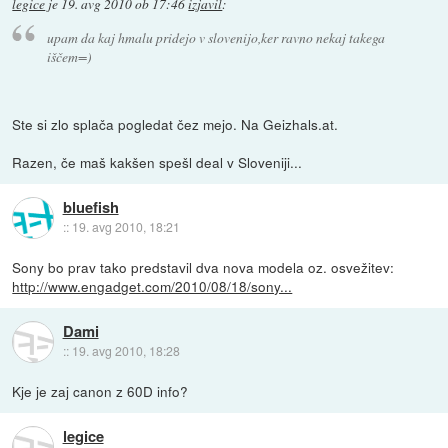
legice
je
19. avg 2010 ob 17:46
izjavil
:
upam da kaj hmalu pridejo v slovenijo,ker ravno nekaj takega
iščem=)
Ste si zlo splača pogledat čez mejo. Na Geizhals.at.
Razen, če maš kakšen spešl deal v Sloveniji...
bluefish
::
19. avg 2010, 18:21
Sony bo prav tako predstavil dva nova modela oz. osvežitev:
http://www.engadget.com/2010/08/18/sony...
Dami
::
19. avg 2010, 18:28
Kje je zaj canon z 60D info?
legice