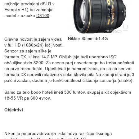
najbolje prodajani dSLR v
Evropi v H1) bo zamenjal
model z oznako
D3100
.
Nikkor 85mm d/1.4G
Glavna novost je zajem videa
v full HD (1080p/24) ločljivosti.
Senzor za zajem slike je
formata DX, ki ima 14.2 MP. Obljubljajo tudi uporabno ISO
občutljivost do 3200. Za oceno prej navedenega bo treba počakati
na prve resne teste. Upoštevati je namreč treba, da so na senzor
formata DX spravili relativno visoko število pik. Na zadnji strani je 3
palčni zaslon, dodana je funkcionalnost čiščenja senzorja (shake).
Samo za telo bodo hoteli imeti 500 funtov, skupaj s kit objektivom
18-55 VR pa 600 evrov.
Objektivi
Nikon je po predvidevanjih izdal novo različico fiksnega
portretnega objektiva, Nikon 85mm f/1.4G.