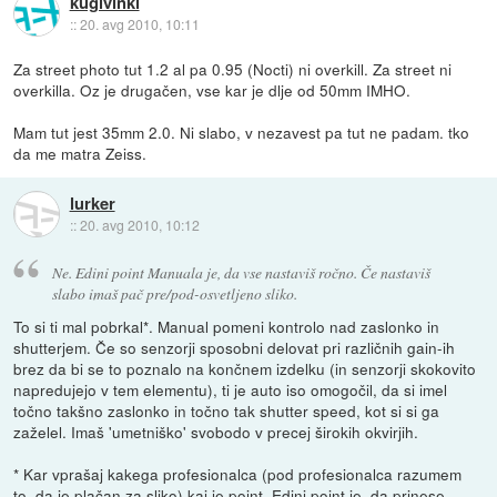
kuglvinkl
::
20. avg 2010, 10:11
Za street photo tut 1.2 al pa 0.95 (Nocti) ni overkill. Za street ni
overkilla. Oz je drugačen, vse kar je dlje od 50mm IMHO.
Mam tut jest 35mm 2.0. Ni slabo, v nezavest pa tut ne padam. tko
da me matra Zeiss.
lurker
::
20. avg 2010, 10:12
Ne. Edini point Manuala je, da vse nastaviš ročno. Če nastaviš
slabo imaš pač pre/pod-osvetljeno sliko.
To si ti mal pobrkal*. Manual pomeni kontrolo nad zaslonko in
shutterjem. Če so senzorji sposobni delovat pri različnih gain-ih
brez da bi se to poznalo na končnem izdelku (in senzorji skokovito
napredujejo v tem elementu), ti je auto iso omogočil, da si imel
točno takšno zaslonko in točno tak shutter speed, kot si si ga
zaželel. Imaš 'umetniško' svobodo v precej širokih okvirjih.
* Kar vprašaj kakega profesionalca (pod profesionalca razumem
to, da je plačan za sliko) kaj je point. Edini point je, da prinese