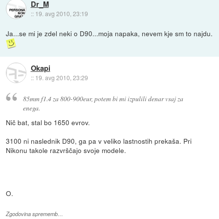
Dr_M
::
19. avg 2010, 23:19
Ja...se mi je zdel neki o D90...moja napaka, nevem kje sm to najdu.
Okapi
::
19. avg 2010, 23:29
85mm f1.4 za 800-900eur, potem bi mi izpulili denar vsaj za
enega.
Nič bat, stal bo 1650 evrov.
3100 ni naslednik D90, ga pa v veliko lastnostih prekaša. Pri
Nikonu takole razvrščajo svoje modele.
O.
Zgodovina sprememb…