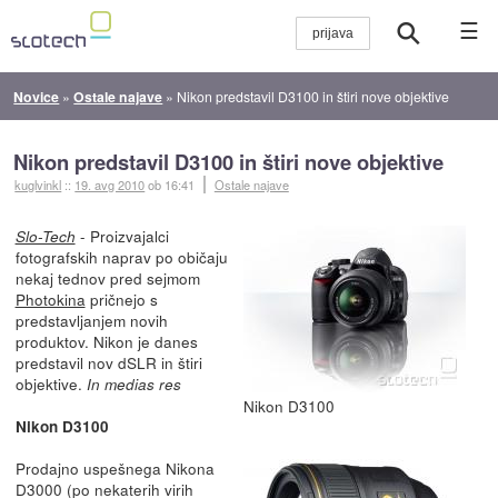
☰
Novice
»
Ostale najave
»
Nikon predstavil D3100 in štiri nove objektive
Nikon predstavil D3100 in štiri nove objektive
kuglvinkl
::
19. avg 2010
ob 16:41
Ostale najave
- Proizvajalci
Slo-Tech
fotografskih naprav po običaju
nekaj tednov pred sejmom
Photokina
pričnejo s
predstavljanjem novih
produktov. Nikon je danes
predstavil nov dSLR in štiri
objektive.
In medias res
Nikon D3100
Nikon D3100
Prodajno uspešnega Nikona
D3000 (po nekaterih virih