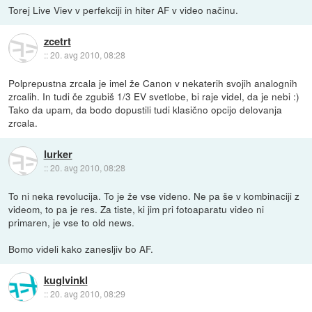
Torej Live Viev v perfekciji in hiter AF v video načinu.
zcetrt
::
20. avg 2010, 08:28
Polprepustna zrcala je imel že Canon v nekaterih svojih analognih
zrcalih. In tudi če zgubiš 1/3 EV svetlobe, bi raje videl, da je nebi :)
Tako da upam, da bodo dopustili tudi klasično opcijo delovanja
zrcala.
lurker
::
20. avg 2010, 08:28
To ni neka revolucija. To je že vse videno. Ne pa še v kombinaciji z
videom, to pa je res. Za tiste, ki jim pri fotoaparatu video ni
primaren, je vse to old news.
Bomo videli kako zanesljiv bo AF.
kuglvinkl
::
20. avg 2010, 08:29