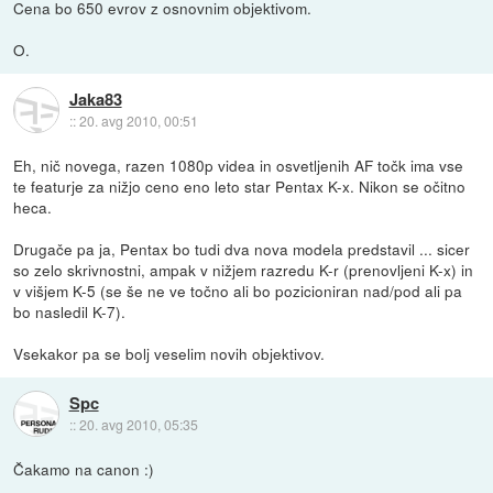
Cena bo 650 evrov z osnovnim objektivom.
O.
Jaka83
::
20. avg 2010, 00:51
Eh, nič novega, razen 1080p videa in osvetljenih AF točk ima vse
te featurje za nižjo ceno eno leto star Pentax K-x. Nikon se očitno
heca.
Drugače pa ja, Pentax bo tudi dva nova modela predstavil ... sicer
so zelo skrivnostni, ampak v nižjem razredu K-r (prenovljeni K-x) in
v višjem K-5 (se še ne ve točno ali bo pozicioniran nad/pod ali pa
bo nasledil K-7).
Vsekakor pa se bolj veselim novih objektivov.
Spc
::
20. avg 2010, 05:35
Čakamo na canon :)