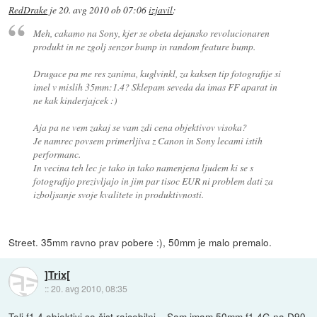
RedDrake
je
20. avg 2010 ob 07:06
izjavil
:
Meh, cakamo na Sony, kjer se obeta dejansko revolucionaren
produkt in ne zgolj senzor bump in random feature bump.
Drugace pa me res zanima, kuglvinkl, za kaksen tip fotografije si
imel v mislih 35mm:1.4? Sklepam seveda da imas FF aparat in
ne kak kinderjajcek :)
Aja pa ne vem zakaj se vam zdi cena objektivov visoka?
Je namrec povsem primerljiva z Canon in Sony lecami istih
performanc.
In vecina teh lec je tako in tako namenjena ljudem ki se s
fotografijo prezivljajo in jim par tisoc EUR ni problem dati za
izboljsanje svoje kvalitete in produktivnosti.
Street. 35mm ravno prav pobere :), 50mm je malo premalo.
]Trix[
::
20. avg 2010, 08:35
Teli f1.4 objektivi so čist rajcebilni... Sam imam 50mm f1.4G na D90