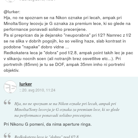
@lurker:
Hja, no ne spoznam se na Nikon oznake pri lecah, ampak pri
Minolta/Sony lecovju je G oznaka za premium lece, ki so glede na
performance ponavadi solidno precenjene.
Pa si preprican da je dejansko "neuporabna" pri f/2? Namrec z f/2
se ne slika v dobrih pogojih, ko so veiling haze, slab kontrast in
podobne "napake" dobro vidne ...
Redkokatera leca je "dobra" pod f/2.8, ampak point takih lec je pac
v slikanju nocnih scen (ali notranjih brez osvetlitve etc...). Pri
portretnih (85mm) je tu se DOF, ampak 35mm imho ni portretni
objektiv.
lurker
::
20. avg 2010, 11:24
Hja, no ne spoznam se na Nikon oznake pri lecah, ampak pri
Minolta/Sony lecovju je G oznaka za premium lece, ki so glede
na performance ponavadi solidno precenjene.
Pri Nikonu G pomeni, da nima aperture ringa.
Redkokatera leca je "dobra" pod f/2.8