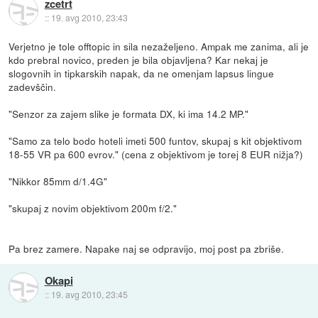
zcetrt
::
19. avg 2010, 23:43
Verjetno je tole offtopic in sila nezaželjeno. Ampak me zanima, ali je
kdo prebral novico, preden je bila objavljena? Kar nekaj je
slogovnih in tipkarskih napak, da ne omenjam lapsus lingue
zadevščin.
"Senzor za zajem slike je formata DX, ki ima 14.2 MP."
"Samo za telo bodo hoteli imeti 500 funtov, skupaj s kit objektivom
18-55 VR pa 600 evrov." (cena z objektivom je torej 8 EUR nižja?)
"Nikkor 85mm d/1.4G"
"skupaj z novim objektivom 200m f/2."
Pa brez zamere. Napake naj se odpravijo, moj post pa zbriše.
Okapi
::
19. avg 2010, 23:45