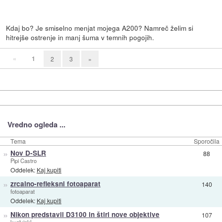
Kdaj bo? Je smiselno menjat mojega A200? Namreč želim si
hitrejše ostrenje in manj šuma v temnih pogojih.
«
1
2
3
»
Vredno ogleda ...
Tema
Sporočila
»
Nov D-SLR
88
Pipi Castro
Oddelek:
Kaj kupiti
»
zrcalno-refleksni fotoaparat
140
fotoaparat
Oddelek:
Kaj kupiti
»
Nikon predstavil D3100 in štiri nove objektive
107
kuglvinkl