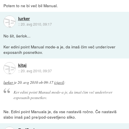
Potem to ne bi več bil Manual.
lurker
::
20. avg 2010, 09:17
No šit, šerlok...
Ker edini point Manual mode-a je, da imaš čim več under/over
exposanih posnetkov.
kitaj
::
20. avg 2010, 09:37
lurker
je
20. avg 2010 ob 09:17
izjavil
:
Ker edini point Manual mode-a je, da imaš čim več under/over
exposanih posnetkov.
Ne. Edini point Manuala je, da vse nastaviš ročno. Če nastaviš
slabo imaš pač pre/pod-osvetljeno sliko.