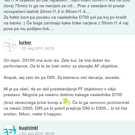
(torej 75mm) in ga ne menjam za nič... Prav z veseljem bi postal
novopečeni lastnik 24mm f1.4 in 85mm f1.4....
Za fotklc bom pa pocaku na naslednika D700 pol pa koj po kredit
na banko :) Če koga zanimajo kake fotke narjene z 50mm f1.4 naj
pove pa mu pošljem link....
lurker
::
20. avg 2010, 08:35
On-topic. D3100 ima auto iso. Zelo kul, če ima dober iso
performance. Da bi le še imel motor za starejše AF objektive.
Ampak, sej zato bo pa D95. Za bistveno več denarja, seveda.
Mi je pa všeč, da so dali predstavljanje FF objektivov v višjo
prestavo. Mogoče pa vseeno dobimo kakega naslednika D700
(brez obveznega price bump-a
). Če bi ga cenovno pozicionirali
na mesto D300, D95 pa bi pokril prejšnja D90 in D300... bi bil čist
srečen. Nikon, make it happen.
kuglvinkl
::
20. avg 2010, 08:39