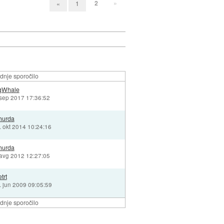
2
»
«
1
dnje sporočilo
gWhale
 sep 2017 17:36:52
hurda
. okt 2014 10:24:16
hurda
 avg 2012 12:27:05
trt
. jun 2009 09:05:59
dnje sporočilo