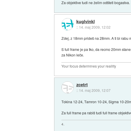
Za objektive tudi ne želim odšteti bogastva
kuglvinkl
::
14. maj 2009, 12:02
Zdej, z 18mm prideš na 28mm. A ti bi rabu 
S full frame je pa tko, da recmo 20mm stane
za Nikon leče.
Your focus determines your reallity
zcetrt
::
14. maj 2009, 12:07
Tokina 12-24, Tamron 10-24, Sigma 10-20
Za full frame pa rabiš tudi full frame objekti
4.