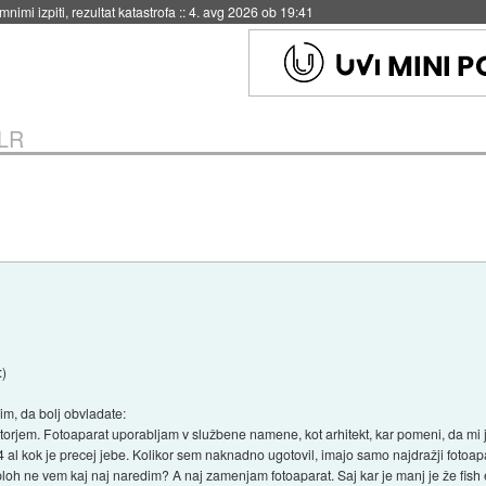
nimi izpiti, rezultat katastrofa
::
4. avg 2026 ob 19:41
SLR
:)
im, da bolj obvladate:
ktorjem. Fotoaparat uporabljam v službene namene, kot arhitekt, kar pomeni, da mi
 al kok je precej jebe. Kolikor sem naknadno ugotovil, imajo samo najdražji fot
sploh ne vem kaj naj naredim? A naj zamenjam fotoaparat. Saj kar je manj je že fish 