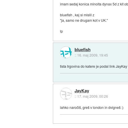
imam sedaj konica minolta dynax 5d z kit obje
bluefish , kaj si mislil z
"ja, samo ne drugam kot v UK."
lp
bluefish
::
16. maj 2009, 19:45
tista trgovina do katere je podal link JayKay
JayKay
::
17. maj 2009, 00:26
lahko naročiš, greš v london in dvigneš :)