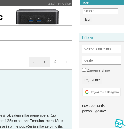
Išči:
Zadnje novice
Prijava
2
»
«
1
Zapomni si me
nov uporabnik
pozabili geslo?
 je širok zajem slike pomemben. Kupil
oaparati 35mm senzor. Trenutno imam 18mm
eye in bi me popačenja slike zelo motila.