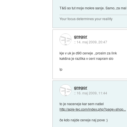
T&S so tut moje mokre sanje. Samo, za mal se
Your focus determines your reallity
gregor
::
14. maj 2009, 20:47
kje v uk je d90 ceneje , prosim za link
kakšna je razlika v ceni napram slo
lp
gregor
::
16. maj 2009, 11:44
to je naceneje kar sem našel
http://aple-tec.com/index.php?page=shop...
če kdo najde ceneje naj pove :)