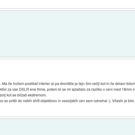
 Ma če hočem poslikat interier al pa dvorišče je fajn čim večji kot in če delam fotom
jektivi za vse DSLR ene firme, potem bi se mi splačalo za razliko v ceni med 18mm
bolj kot se bližaš ekstremom.
so prišli do nekih shift objektivov in vesoljskih cen sem odnehal :). Včasih je bilo 