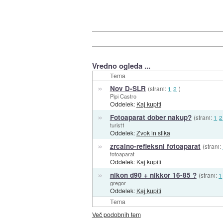
Vredno ogleda ...
Tema
»
Nov D-SLR
(strani:
1
2
)
Pipi Castro
Oddelek:
Kaj kupiti
»
Fotoaparat dober nakup?
(strani:
1
2
turist1
Oddelek:
Zvok in slika
»
zrcalno-refleksni fotoaparat
(strani:
fotoaparat
Oddelek:
Kaj kupiti
»
nikon d90 + nikkor 16-85 ?
(strani:
1
gregor
Oddelek:
Kaj kupiti
Tema
Več podobnih tem