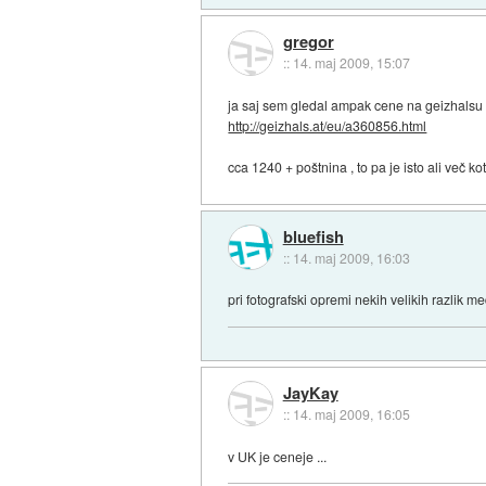
gregor
::
14. maj 2009, 15:07
ja saj sem gledal ampak cene na geizhalsu 
http://geizhals.at/eu/a360856.html
cca 1240 + poštnina , to pa je isto ali več kot
bluefish
::
14. maj 2009, 16:03
pri fotografski opremi nekih velikih razlik m
JayKay
::
14. maj 2009, 16:05
v UK je ceneje ...