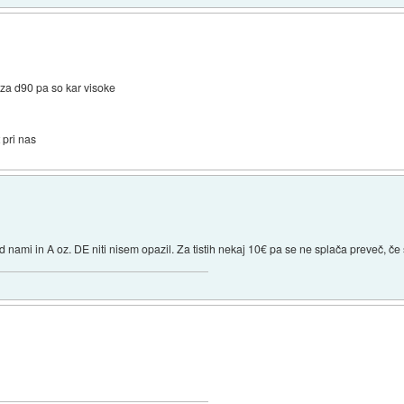
za d90 pa so kar visoke
 pri nas
ed nami in A oz. DE niti nisem opazil. Za tistih nekaj 10€ pa se ne splača preveč, če