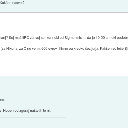
. Kakšen nasvet?
manj? Sej maš IIRC za tvoj senzor neki od Sigme, mislm, da je 10-20 al neki podo
 (za Nikona, za C ne vem), 600 evrov, 18mm pa krepko čez jurja. Kakšen so leče Si
mm.
ve. Noben od zgoraj naštetih to ni.