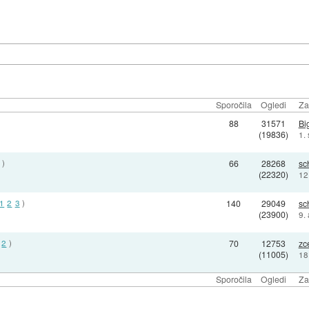
Sporočila
Ogledi
Za
88
31571
Bi
(19836)
1.
)
66
28268
sc
(22320)
12
1
2
3
)
140
29049
sc
(23900)
9.
2
)
70
12753
zce
(11005)
18
Sporočila
Ogledi
Za