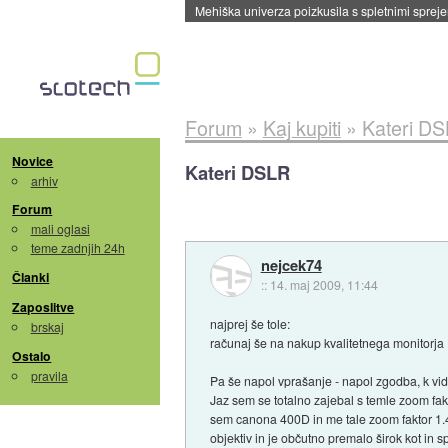
Mehiška univerza poizkusila s spletnimi sprejem
Forum
»
Kaj kupiti
»
Kateri D
Novice
Kateri DSLR
arhiv
Forum
mali oglasi
teme zadnjih 24h
nejcek74
Članki
::
14. maj 2009, 11:44
Zaposlitve
najprej še tole:
brskaj
računaj še na nakup kvalitetnega monitorja 
Ostalo
pravila
Pa še napol vprašanje - napol zgodba, k vid
Jaz sem se totalno zajebal s temle zoom fa
sem canona 400D in me tale zoom faktor 1.4
objektiv in je občutno premalo širok kot in 