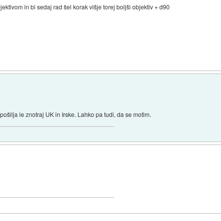
ktivom in bi sedaj rad šel korak višje torej boljši objektiv + d90
 pošilja le znotraj UK in Irske. Lahko pa tudi, da se motim.