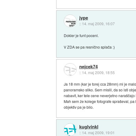
jype
::
14. maj 2009, 16:07
Dokler je funt poceni.
V ZDA se pa resnično splača :)
nejcek74
::
14. maj 2009, 18:55
Ja 18 mm (kar je torej cca 28mm) mi je malo.
panoramsko sliko. Sem mislil, da so isti ob
nabavit, ker tele cene neverjetno naraščajo 
Mah sem že kolege fotografe spraševal, pa ko 
objektiv pa je bilo.
kuglvinkl
::
14. maj 2009, 19:01