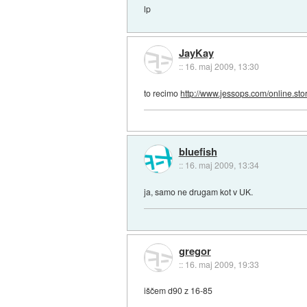
lp
JayKay
::
16. maj 2009, 13:30
to recimo
http://www.jessops.com/online.store
bluefish
::
16. maj 2009, 13:34
ja, samo ne drugam kot v UK.
gregor
::
16. maj 2009, 19:33
iščem d90 z 16-85