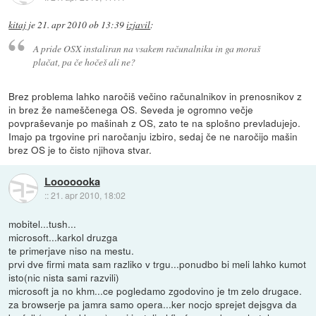
kitaj
je
21. apr 2010 ob 13:39
izjavil
:
A pride OSX instaliran na vsakem računalniku in ga moraš
plačat, pa če hočeš ali ne?
Brez problema lahko naročiš večino računalnikov in prenosnikov z
in brez že nameščenega OS. Seveda je ogromno večje
povpraševanje po mašinah z OS, zato te na splošno prevladujejo.
Imajo pa trgovine pri naročanju izbiro, sedaj če ne naročijo mašin
brez OS je to čisto njihova stvar.
Looooooka
::
21. apr 2010, 18:02
mobitel...tush...
microsoft...karkol druzga
te primerjave niso na mestu.
prvi dve firmi mata sam razliko v trgu...ponudbo bi meli lahko kumot
isto(nic nista sami razvili)
microsoft ja no khm...ce pogledamo zgodovino je tm zelo drugace.
za browserje pa jamra samo opera...ker nocjo sprejet dejsgva da