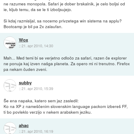
ne razumes monopola. Safari je dober brskalnik, je celo boljsi od
ie, kljub temu, da se le ti izboljsujejo.
Si kdaj razmisljal, sa nocemo privzetega win sistema na applu?
Bootcamp je bil pa 2x zalaufan.
Wox
::
21. apr 2010, 14:30
Mah... Med temi bi se verjetno odločo za safari, razen če explorer
ne ponuja kaj izven našga planeta. Za opero mi ni trenutno. Firefox
pa nekam čuden zveni.
subby
::
21. apr 2010, 15:39
Še ena napaka, katero sem jaz zasledil:
Ko na XP z nameščenim slovenskim language packom izbereš FF,
ti bo povleklo verzijo v nekem arabskem jeziku.
ahac
::
21. apr 2010, 16:19