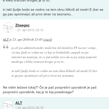
e klika oranzen krogec je to to..
in taki ljudje bodo se vedno na tem oknu kliknili ali modri E (ker se
ga pac spomnejo) ali prvo stvar na seznamu..
Zheegec
::
21. apr 2010, 23:13
ALT
je
21. apr 2010 ob 23:05
izjavil
:
ja ali pa admini/sosedov mulc/sin itd instalira FF na nov comp..
vecina ljudi se vedno ne ve kaj so brskalniki, ampak iscejo
internet na namizju. in ce jim nekdo rece da se pa sedaj namesto
modrega e klika oranzen krogec je to to..
in taki ljudje bodo se vedno na tem oknu kliknili ali modri E (ker
se ga pac spomnejo) ali prvo stvar na seznamu..
Ne vidim težave tukaj?! Če je pač povprečni uporabnik je pač
povprečni uporabnik, kaj je to kaj posebnega?
ALT
::
22. apr 2010, 00:19