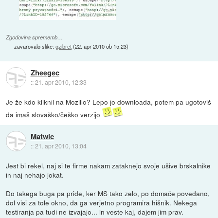
Zgodovina sprememb…
zavarovalo slike:
gzibret
(
22. apr 2010 ob 15:23
)
Zheegec
::
21. apr 2010, 12:33
Je že kdo kliknil na Mozillo? Lepo jo downloada, potem pa ugotoviš
da imaš slovaško/češko verzijo
Matwic
::
21. apr 2010, 13:04
Jest bi rekel, naj si te firme nakam zataknejo svoje ušive brskalnike
in naj nehajo jokat.
Do takega buga pa pride, ker MS tako zelo, po domače povedano,
dol visi za tole okno, da ga verjetno programira hišnik. Nekega
testiranja pa tudi ne izvajajo... in veste kaj, dajem jim prav.