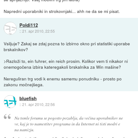
Napredni uporabniki in strokovnjaki... ahh ne da se mi pisat.
Poldi112
::
21. apr 2010, 22:55
Vsiljuje? Zakaj se zdaj pozna to izbirno okno pri statistiki uporabe
brskalnikov?
>Razloži to, ein fuhrer, ein reich prosim. Kolikor vem ti nikakor ni
onemogočena izbira kateregakoli brskalnika za Win mašine?
Nereguliran trg vodi k enemu samemu ponudniku - prosto po
zakonu močnejšega.
bluefish
::
21. apr 2010, 22:56
Na temle forumu se pogosto pozablja, da večina uporabnikov ne
ve, kaj je to namestitev programa in da Internet ni tisti modri e
na namizju.