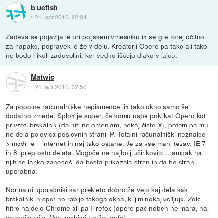
bluefish
::
21. apr 2010, 22:34
Zadeva se pojavlja le pri poljskem vmesniku in se gre torej očitno
za napako, popravek je že v delu. Kreatorji Opere pa tako ali tako
ne bodo nikoli zadovoljni, ker vedno iščejo dlako v jajcu.
Matwic
::
21. apr 2010, 22:50
Za popolne računalniške nepismence jih tako okno samo še
dodatno zmede. Sploh je super, če komu uspe poklikat Opero kot
privzeti brskalnik (da niti ne omenjam, nekaj čisto X), potem pa mu
ne dela polovica poslovnih strani :P. Totalni računalniški neznalec -
> modri e = internet in naj tako ostane. Je za vse manj težav. IE 7
in 8, preprosto delata. Mogoče ne najbolj učinkovito... ampak na
njih se lahko zaneseš, da bosta prikazala stran in da bo stran
uporabna.
Normalni uporabniki kar prekleto dobro že vejo kaj dela kak
brskalnik in spet ne rabijo takega okna, ki jim nekaj vsiljuje. Zelo
hitro najdejo Chrome ali pa Firefox (opere pač noben ne mara, naj
se sprijaznijo. Vsaj mobilni trg jim laufa)