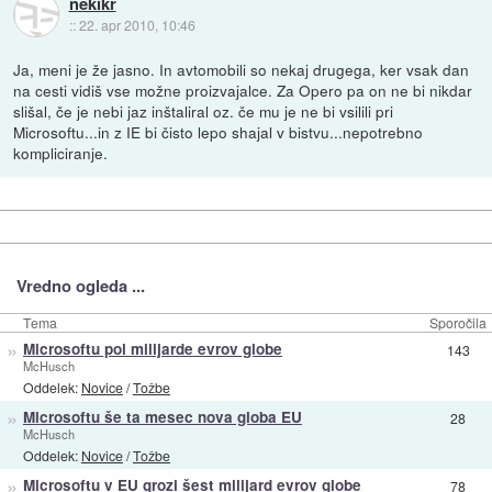
nekikr
::
22. apr 2010, 10:46
Ja, meni je že jasno. In avtomobili so nekaj drugega, ker vsak dan
na cesti vidiš vse možne proizvajalce. Za Opero pa on ne bi nikdar
slišal, če je nebi jaz inštaliral oz. če mu je ne bi vsilili pri
Microsoftu...in z IE bi čisto lepo shajal v bistvu...nepotrebno
kompliciranje.
Vredno ogleda ...
Tema
Sporočila
»
Microsoftu pol milijarde evrov globe
143
McHusch
Oddelek:
Novice
/
Tožbe
»
Microsoftu še ta mesec nova globa EU
28
McHusch
Oddelek:
Novice
/
Tožbe
»
Microsoftu v EU grozi šest milijard evrov globe
78