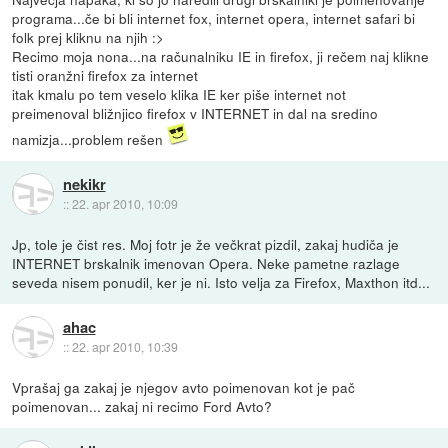
programa...če bi bli internet fox, internet opera, internet safari bi
folk prej kliknu na njih :>
Recimo moja nona...na računalniku IE in firefox, ji rečem naj klikne
tisti oranžni firefox za internet
itak kmalu po tem veselo klika IE ker piše internet not
preimenoval bližnjico firefox v INTERNET in dal na sredino
namizja...problem rešen
nekikr
::
22. apr 2010, 10:09
Jp, tole je čist res. Moj fotr je že večkrat pizdil, zakaj hudiča je
INTERNET brskalnik imenovan Opera. Neke pametne razlage
seveda nisem ponudil, ker je ni. Isto velja za Firefox, Maxthon itd...
ahac
::
22. apr 2010, 10:39
Vprašaj ga zakaj je njegov avto poimenovan kot je pač
poimenovan... zakaj ni recimo Ford Avto?