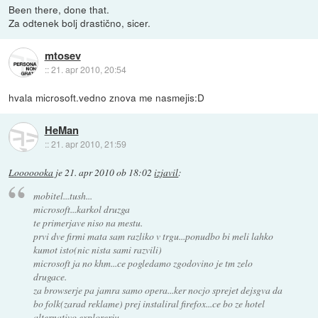
Been there, done that.
Za odtenek bolj drastično, sicer.
mtosev
::
21. apr 2010, 20:54
hvala microsoft.vedno znova me nasmejis:D
HeMan
::
21. apr 2010, 21:59
Looooooka
je
21. apr 2010 ob 18:02
izjavil
:
mobitel...tush...
microsoft...karkol druzga
te primerjave niso na mestu.
prvi dve firmi mata sam razliko v trgu...ponudbo bi meli lahko
kumot isto(nic nista sami razvili)
microsoft ja no khm...ce pogledamo zgodovino je tm zelo
drugace.
za browserje pa jamra samo opera...ker nocjo sprejet dejsgva da
bo folk(zarad reklame) prej instaliral firefox...ce bo ze hotel
alternativo explorerju