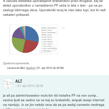
A začuda statistika uporabljanih brskalnikov pravi drugače, saj se
delež uporabnikov z nameščenm FF veča iz leta v leto - pa ne po
zaslugi izbirnega okna. Uporabniki torej le niso tako tupi, kot bi radi
nekateri prikazali.
...
Zgodovina sprememb…
zavaroval slike:
bluefish
(
21. apr 2010 ob 22:56
)
ALT
::
21. apr 2010, 23:05
ja ali pa admini/sosedov mulc/sin itd instalira FF na nov comp..
vecina ljudi se vedno ne ve kaj so brskalniki, ampak iscejo internet
na namizju. in ce jim nekdo rece da se pa sedaj namesto modrega