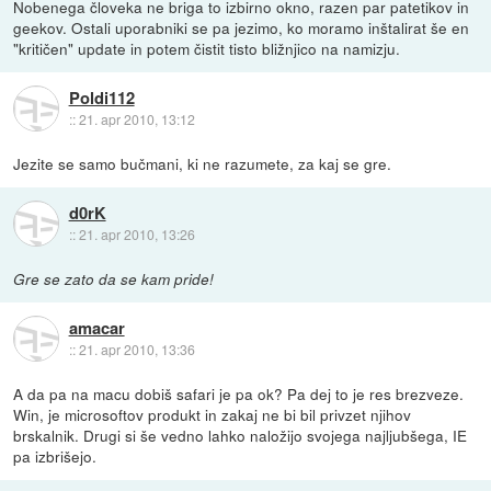
Nobenega človeka ne briga to izbirno okno, razen par patetikov in
geekov. Ostali uporabniki se pa jezimo, ko moramo inštalirat še en
"kritičen" update in potem čistit tisto bližnjico na namizju.
Poldi112
::
21. apr 2010, 13:12
Jezite se samo bučmani, ki ne razumete, za kaj se gre.
d0rK
::
21. apr 2010, 13:26
Gre se zato da se kam pride!
amacar
::
21. apr 2010, 13:36
A da pa na macu dobiš safari je pa ok? Pa dej to je res brezveze.
Win, je microsoftov produkt in zakaj ne bi bil privzet njihov
brskalnik. Drugi si še vedno lahko naložijo svojega najljubšega, IE
pa izbrišejo.