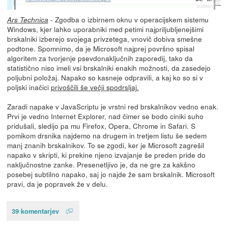
- Zgodba o izbirnem oknu v operacijskem sistemu
Ars Technica
Windows, kjer lahko uporabniki med petimi najpriljubljenejšimi
brskalniki izberejo svojega privzetega, vnovič dobiva smešne
podtone. Spomnimo, da je Microsoft najprej površno spisal
algoritem za tvorjenje psevdonaključnih zaporedij, tako da
statistično niso imeli vsi brskalniki enakih možnosti, da zasedejo
poljubni položaj. Napako so kasneje odpravili, a kaj ko so si v
poljski inačici
privoščili še večji spodrsljaj.
Zaradi napake v JavaScriptu je vrstni red brskalnikov vedno enak.
Prvi je vedno Internet Explorer, nad čimer se bodo ciniki suho
pridušali, sledijo pa mu Firefox, Opera, Chrome in Safari. S
pomikom drsnika najdemo na drugem in tretjem listu še sedem
manj znanih brskalnikov. To se zgodi, ker je Microsoft zagrešil
napako v skripti, ki prekine njeno izvajanje še preden pride do
naključnostne zanke. Presenetljivo je, da ne gre za kakšno
posebej subtilno napako, saj jo najde že sam brskalnik. Microsoft
pravi, da je popravek že v delu.
39 komentarjev