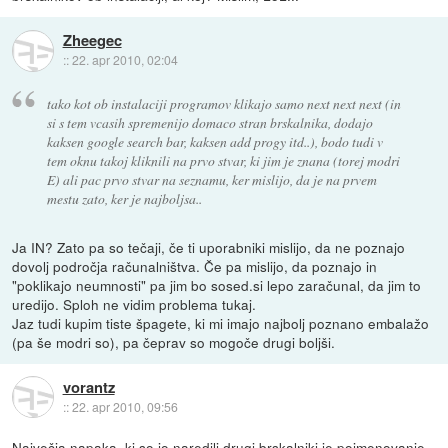
Zheegec
::
22. apr 2010, 02:04
tako kot ob instalaciji programov klikajo samo next next next (in
si s tem vcasih spremenijo domaco stran brskalnika, dodajo
kaksen google search bar, kaksen add progy itd..), bodo tudi v
tem oknu takoj kliknili na prvo stvar, ki jim je znana (torej modri
E) ali pac prvo stvar na seznamu, ker mislijo, da je na prvem
mestu zato, ker je najboljsa..
Ja IN? Zato pa so tečaji, če ti uporabniki mislijo, da ne poznajo
dovolj področja računalništva. Če pa mislijo, da poznajo in
"poklikajo neumnosti" pa jim bo sosed.si lepo zaračunal, da jim to
uredijo. Sploh ne vidim problema tukaj.
Jaz tudi kupim tiste špagete, ki mi imajo najbolj poznano embalažo
(pa še modri so), pa čeprav so mogoče drugi boljši.
vorantz
::
22. apr 2010, 09:56
Največja napaka, ki so jo naredili drugi brskalniki je poimenovanje