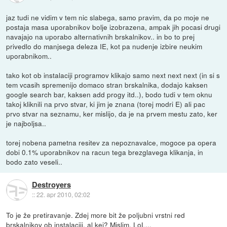
jaz tudi ne vidim v tem nic slabega, samo pravim, da po moje ne
postaja masa uporabnikov bolje izobrazena, ampak jih pocasi drugi
navajajo na uporabo alternativnih brskalnikov.. in bo to prej
privedlo do manjsega deleza IE, kot pa nudenje izbire neukim
uporabnikom..
tako kot ob instalaciji programov klikajo samo next next next (in si s
tem vcasih spremenijo domaco stran brskalnika, dodajo kaksen
google search bar, kaksen add progy itd..), bodo tudi v tem oknu
takoj kliknili na prvo stvar, ki jim je znana (torej modri E) ali pac
prvo stvar na seznamu, ker mislijo, da je na prvem mestu zato, ker
je najboljsa..
torej nobena pametna resitev za nepoznavalce, mogoce pa opera
dobi 0.1% uporabnikov na racun tega brezglavega klikanja, in
bodo zato veseli..
Destroyers
::
22. apr 2010, 02:02
To je že pretiravanje. Zdej more bit že poljubni vrstni red
brskalnikov ob instalaciji, al kej? Mislim, LoL...