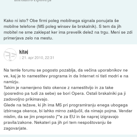
Kako ni isto? Obe firmi poleg mobilnega signala ponujata še
mobilne telefone (MS poleg winsev še brskalnik). S tem da jih
mobitel ne sme zaklepat ker ima prevelik delež na trgu. Meni se zdi
primerjava zelo na mestu.
kitaj
::
21. apr 2010, 22:31
Na temle forumu se pogosto pozablja, da večina uporabnikov ne
ve, kaj je to namestitev programa in da Internet ni tisti modri e na
namizju.
Takim je namenjeno tisto okence z namestitvijo in za take
(posredno pa tudi za sebe) se bori Opera. Ostali brskalniki pa ji
zadovoljno prikimavajo.
Glede na težave, ki jih ima MS pri programiranju enega ubogega
izbirnega okenca, bi lahko mirno zaključil, da nimajo pojma. Vendar
mislim, da se jim preprosto j**e za EU in še naprej izigravajo
pravila/zakone. Nekateri pa jih pri tem nespoštovanju še
zagovarjate.