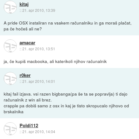
kitaj
::
21. apr 2010, 13:39
A pride OSX instaliran na vsakem računalniku in ga moraš plačat,
pa če hočeš ali ne?
amacar
::
21. apr 2010, 13:51
ja, če kupiš macbooka, ali katerikoli njihov računalnik
r0ker
::
21. apr 2010, 14:01
kitaj fail izjava. vsi razen bigbanga(pa še ta se popravlja) ti dajo
računalnik z win ali brez.
crapple pa dobiš samo z osx in kaj je tisto skropucalo njihovo od
brskalnika
Poldi112
::
21. apr 2010, 14:04