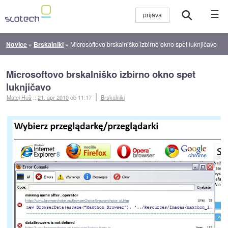
☰
Novice
»
Brskalniki
»
Microsoftovo brskalniško izbirno okno spet luknjičavo
Microsoftovo brskalniško izbirno okno spet
luknjičavo
Matej Huš
::
21. apr 2010
ob 11:17
Brskalniki