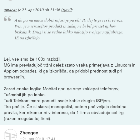
amacar
je
21. apr 2010 ob 13:36
izjavil
:
A da pa na macu dobiš safari je pa ok? Pa dej to je res brezveze.
Win, je microsoftov produkt in zakaj ne bi bil privzet njihov
brskalnik. Drugi si še vedno lahko naložijo svojega najljubšega,
IE pa izbrišejo.
Lej, vse smo že 100x razložil.
MS ima prevladujoč tržni delež (zato vsaka primerjava z Linuxom in
Applom odpade), ki ga izkorišča, da pridobi prednost tudi pri
browserjih.
Zarad enake logike Mobitel npr. ne sme zaklepat telefonov,
Tušmobil jih pa lahko.
Tudi Telekom mora ponudit svoje kable drugim ISPjem.
Tko pač je. Če si skoraj monopolist, potem pač veljajo dodatna
pravila, ker nikomur ni v interesu, da 1 firma obvladuje cel trg
(razen mogoče tej firmi).
Zheegec
::
21. apr 2010, 17:41