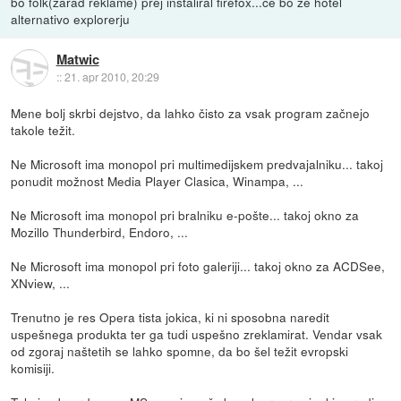
bo folk(zarad reklame) prej instaliral firefox...ce bo ze hotel
alternativo explorerju
Matwic
::
21. apr 2010, 20:29
Mene bolj skrbi dejstvo, da lahko čisto za vsak program začnejo
takole težit.
Ne Microsoft ima monopol pri multimedijskem predvajalniku... takoj
ponudit možnost Media Player Clasica, Winampa, ...
Ne Microsoft ima monopol pri bralniku e-pošte... takoj okno za
Mozillo Thunderbird, Endoro, ...
Ne Microsoft ima monopol pri foto galeriji... takoj okno za ACDSee,
XNview, ...
Trenutno je res Opera tista jokica, ki ni sposobna naredit
uspešnega produkta ter ga tudi uspešno zreklamirat. Vendar vsak
od zgoraj naštetih se lahko spomne, da bo šel težit evropski
komisiji.