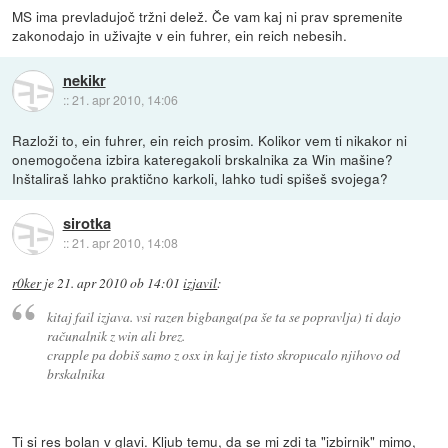
MS ima prevladujoč tržni delež. Če vam kaj ni prav spremenite
zakonodajo in uživajte v ein fuhrer, ein reich nebesih.
nekikr
::
21. apr 2010, 14:06
Razloži to, ein fuhrer, ein reich prosim. Kolikor vem ti nikakor ni
onemogočena izbira kateregakoli brskalnika za Win mašine?
Inštaliraš lahko praktično karkoli, lahko tudi spišeš svojega?
sirotka
::
21. apr 2010, 14:08
r0ker
je
21. apr 2010 ob 14:01
izjavil
:
kitaj fail izjava. vsi razen bigbanga(pa še ta se popravlja) ti dajo
računalnik z win ali brez.
crapple pa dobiš samo z osx in kaj je tisto skropucalo njihovo od
brskalnika
Ti si res bolan v glavi. Kljub temu, da se mi zdi ta "izbirnik" mimo,