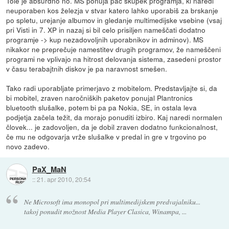
Tole je absurdno no. MS ponuja pač skupek programja, ki naredi
neuporaben kos železja v stvar katero lahko uporabiš za brskanje
po spletu, urejanje albumov in gledanje multimedijske vsebine (vsaj
pri Visti in 7. XP in nazaj si bil celo prisiljen nameščati dodatno
programje -> kup nezadovoljnih uporabnikov in adminov). MS
nikakor ne preprečuje namestitev drugih programov, že nameščeni
programi ne vplivajo na hitrost delovanja sistema, zasedeni prostor
v času terabajtnih diskov je pa naravnost smešen.
Tako radi uporabljate primerjavo z mobitelom. Predstavljajte si, da
bi mobitel, zraven naročniških paketov ponujal Plantronics
bluetooth slušalke, potem bi pa pa Nokia, SE, in ostala leva
podjetja začela težit, da morajo ponuditi izbiro. Kaj naredi normalen
človek... je zadovoljen, da je dobil zraven dodatno funkcionalnost,
če mu ne odgovarja vrže slušalke v predal in gre v trgovino po
novo zadevo.
PaX_MaN
::
21. apr 2010, 20:54
Ne Microsoft ima monopol pri multimedijskem predvajalniku...
takoj ponudit možnost Media Player Clasica, Winampa, ...