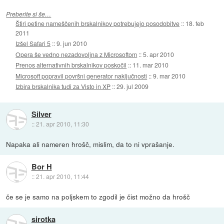
Preberite si še…
Štiri petine nameščenih brskalnikov potrebujejo posodobitve
::
18. feb
2011
Izšel Safari 5
::
9. jun 2010
Opera še vedno nezadovoljna z Microsoftom
::
5. apr 2010
Prenos alternativnih brskalnikov poskočil
::
11. mar 2010
Microsoft popravil površni generator naključnosti
::
9. mar 2010
Izbira brskalnika tudi za Visto in XP
::
29. jul 2009
Silver
::
21. apr 2010, 11:30
Napaka ali nameren hrošč, mislim, da to ni vprašanje.
Bor H
::
21. apr 2010, 11:44
če se je samo na poljskem to zgodil je čist možno da hrošč
sirotka