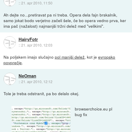
::
21. apr 2010, 11:50
Ah dejte no...pretiravat pa ni treba. Opera dela fajn brskalnik,
samo jokat bodo verjetno začeli šele, če bo opera vedno prva, ker
ima pač (nažalost) najmanjši tržni delež med "velikimi".
HairyFotr
::
21. apr 2010, 12:03
Na poljskem imajo slučajno
pol manjši delež
, kot je
evropsko
povprečje
.
NeOman
::
21. apr 2010, 12:12
Tole je treba odstranit, pa bo delalo okej.
browserchoice.eu pl
bug fix