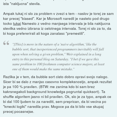
ista "nakljucna" stevila.
Ampak tukaj ni slo za problem v zvezi s tem - naslov je torej ze sam
kar precej "biased". Kar je Microsoft naredil je nasteto pod drugo
tocko
tukaj
Namesto z vedno manjsega intervala je bila nakljucna
stevilka vedno izbrana iz celotnega intervala. Torej ni slo za to, da
bi koga prefererirali ali koga zanalasc "premestili".
"[This] is more in the nature of a 'naive algorithm,' like the
bubble sort, that inexperienced programmers inevitably will fall
upon when solving a given problem," Weir explained in a long
entry to this personal blog on Saturday. "I bet if we gave this
same problem to 100 freshmen computer science majors, at least
one of them would make the same mistake."
Razlika je v tem, da bubble sort cisto dobro opravi svojo nalogo.
Sicer bi se dalo z manjso casovno kompleksnostjo, ampak rezultat
je pa 100 % pravilen. (BTW: me zanima kdo bi sam brez
kakrsnegakoli background knowledga pogruntal quicksort). Ta
shuffle algoritem jasno ni bil pravilen. Ok, slo je za typo, ampak ce
bi dal 100 ljudem to za narediti, sem preprican, da bi vecina po
"kmecki logiki" naredila prav. Mogoce pa da bi bilo vse skupaj
precej pocasnejse.