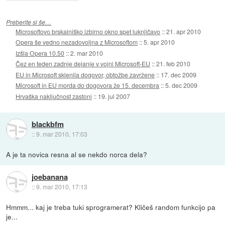
Preberite si še…
Microsoftovo brskalniško izbirno okno spet luknjičavo
::
21. apr 2010
Opera še vedno nezadovoljna z Microsoftom
::
5. apr 2010
Izšla Opera 10.50
::
2. mar 2010
Čez en teden zadnje dejanje v vojni Microsoft-EU
::
21. feb 2010
EU in Microsoft sklenila dogovor, obtožbe zavržene
::
17. dec 2009
Microsoft in EU morda do dogovora že 15. decembra
::
5. dec 2009
Hrvaška naključnost zastonj
::
19. jul 2007
blackbfm
::
9. mar 2010, 17:03
A je ta novica resna al se nekdo norca dela?
joebanana
::
9. mar 2010, 17:13
Hmmm... kaj je treba tuki sprogramerat? Kličeš random funkcijo pa
je...