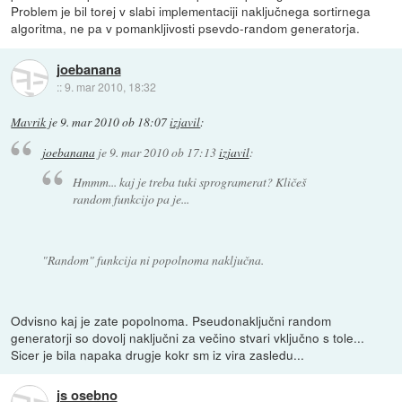
Problem je bil torej v slabi implementaciji naključnega sortirnega
algoritma, ne pa v pomankljivosti psevdo-random generatorja.
joebanana
::
9. mar 2010, 18:32
Mavrik
je
9. mar 2010 ob 18:07
izjavil
:
joebanana
je
9. mar 2010 ob 17:13
izjavil
:
Hmmm... kaj je treba tuki sprogramerat? Kličeš
random funkcijo pa je...
"Random" funkcija ni popolnoma naključna.
Odvisno kaj je zate popolnoma. Pseudonaključni random
generatorji so dovolj naključni za večino stvari vključno s tole...
Sicer je bila napaka drugje kokr sm iz vira zasledu...
js osebno