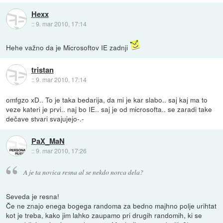
Hexx
::
9. mar 2010, 17:14
Hehe važno da je Microsoftov IE zadnji
tristan
::
9. mar 2010, 17:14
omfgzo xD.. To je taka bedarija, da mi je kar slabo.. saj kaj ma to
veze kateri je prvi.. naj bo IE.. saj je od microsofta.. se zaradi take
dečave stvari svajujejo-.-
PaX_MaN
::
9. mar 2010, 17:26
A je ta novica resna al se nekdo norca dela?
Seveda je resna!
Če ne znajo enega bogega randoma za bedno majhno polje urihtat
kot je treba, kako jim lahko zaupamo pri drugih randomih, ki se