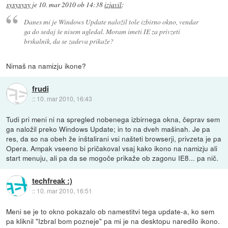
xyxyxyxy
je
10. mar 2010 ob 14:38
izjavil
:
Danes mi je Windows Update naložil tole izbirno okno, vendar
ga do sedaj še nisem ugledal. Moram imeti IE za privzeti
brskalnik, da se zadeva prikaže?
Nimaš na namizju ikone?
frudi
::
10. mar 2010, 16:43
Tudi pri meni ni na spregled nobenega izbirnega okna, čeprav sem
ga naložil preko Windows Update; in to na dveh mašinah. Je pa
res, da so na obeh že inštalirani vsi našteti browserji, privzeta je pa
Opera. Ampak vseeno bi pričakoval vsaj kako ikono na namizju ali
start menuju, ali pa da se mogoče prikaže ob zagonu IE8... pa nič.
techfreak :)
::
10. mar 2010, 16:51
Meni se je to okno pokazalo ob namestitvi tega update-a, ko sem
pa kliknil "Izbral bom pozneje" pa mi je na desktopu naredilo ikono.