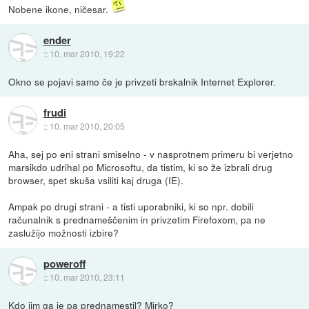
Nobene ikone, ničesar.
ender
::
10. mar 2010, 19:22
Okno se pojavi samo če je privzeti brskalnik Internet Explorer.
frudi
::
10. mar 2010, 20:05
Aha, sej po eni strani smiselno - v nasprotnem primeru bi verjetno
marsikdo udrihal po Microsoftu, da tistim, ki so že izbrali drug
browser, spet skuša vsiliti kaj druga (IE).
Ampak po drugi strani - a tisti uporabniki, ki so npr. dobili
računalnik s prednameščenim in privzetim Firefoxom, pa ne
zaslužijo možnosti izbire?
poweroff
::
10. mar 2010, 23:11
Kdo jim ga je pa prednamestil? Mirko?