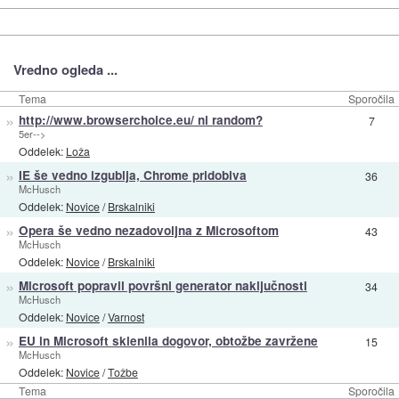
Vredno ogleda ...
Tema
Sporočila
»
http://www.browserchoice.eu/ ni random?
7
5er-->
Oddelek:
Loža
»
IE še vedno izgublja, Chrome pridobiva
36
McHusch
Oddelek:
Novice
/
Brskalniki
»
Opera še vedno nezadovoljna z Microsoftom
43
McHusch
Oddelek:
Novice
/
Brskalniki
»
Microsoft popravil površni generator naključnosti
34
McHusch
Oddelek:
Novice
/
Varnost
»
EU in Microsoft sklenila dogovor, obtožbe zavržene
15
McHusch
Oddelek:
Novice
/
Tožbe
Tema
Sporočila