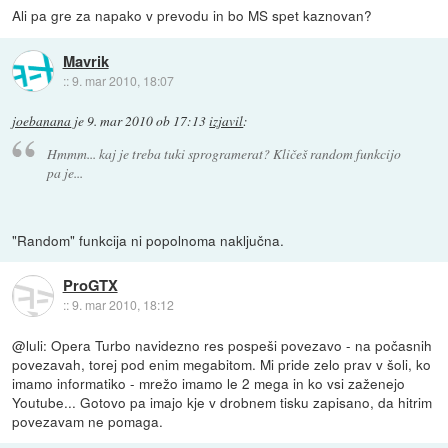
Ali pa gre za napako v prevodu in bo MS spet kaznovan?
Mavrik
::
9. mar 2010, 18:07
joebanana
je
9. mar 2010 ob 17:13
izjavil
:
Hmmm... kaj je treba tuki sprogramerat? Kličeš random funkcijo
pa je...
"Random" funkcija ni popolnoma naključna.
ProGTX
::
9. mar 2010, 18:12
@luli: Opera Turbo navidezno res pospeši povezavo - na počasnih
povezavah, torej pod enim megabitom. Mi pride zelo prav v šoli, ko
imamo informatiko - mrežo imamo le 2 mega in ko vsi zaženejo
Youtube... Gotovo pa imajo kje v drobnem tisku zapisano, da hitrim
povezavam ne pomaga.