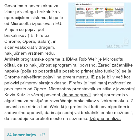
Govorimo o novem oknu za
izbor privzetega brskalnika v
operacijskem sistemu, ki ga je
od Microsofta izposlovala EU.
V njem se pojavi pet
brskalnikov (IE, Firefox,
Chrome, Opera, Safari), in
sicer vsakokrat v drugem,
naključnem vrstnem redu.
Arhitekt programske opreme iz IBM-a Rob Weir
je Microsoftu
očital
, da so naključnost sprogramirali površno. Zaradi začetniške
napake (polje so posortirali s posebno primerjalno funkcijo) se je
Chrome največkrat pojavil na prvem mestu, IE pa je bil v več kot
polovici primerov skrajno desno. Firefox je imel manj možnosti za
prvo mesto od Opere. Microsoftov predstavnik za stike z javnostmi
Kevin Kutz je včeraj povedal,
da so napravili
nekaj sprememb v
algoritmu za naključno razvrščanje brskalnikov v izbirnem oknu. Z
novostjo se strinja tudi Weir, ki je pretestiral tudi nov algoritem in
zadovoljno ugotovil, da imajo sedaj vsi brskalniki enake možnosti,
da zasedejo katerokoli mesto na seznamu.
Izčrpna analiza.
34 komentarjev