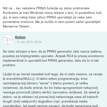
Niti ne... ker nekatere PRNG funkcije so zeloo pristranske.
Konkretno je imel Windows resne težave s tem. In posledično tudi
jaz, ki sem nekaj časa njihov PRNG uporabljal za neke zelo
pomembne izračune. Me je izučilo in sem potem začel uporabljati
Mersenne Twister...
fiction
::
9. mar 2010, 23:54
Se cisto strinjam s tem, da je PRNG generator zelo vazna zadeva,
posebej za kriptografsko uporabo. Ampak RC4 je precej enostavno
implementirati in uporabiti kot PRNG generator, tako da to ni tak
problem.
Ljudje bi se morali zavedati tudi tega, da ni cisto vseeno, ce recejo
le srand(time(NULL)). S takim stilom programiranja, brez
razmisljanja kaj izbrano "seme" v bistvu pomeni, je velika
verjetnost, da bodo enkrat, ko bo treba sprogramirati nekaj bolj
resnega povzrocili (dobro skrito) varnostno ranljivost. Za seed je
dobro, ce je odvisen od precej bolj natancnega casa ali kaksnih
drugih (bolj nakljucnih) dogodkov (npr. premikanja miske
uporabnika). Isti seed namrec pomeni, da bodo generirana tudi