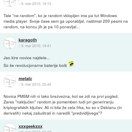
::
9. mar 2010, 19:13
Tale "ne-random", ko je random vklopljen ima pa tut Windows
media player. Svoje čase sem ga uporabljal, naštimal 200 pesmi na
random, na koncu jih je pa 10 ponavljal...
karagoth
::
9. mar 2010, 19:41
Jao kire novice najdete...
So še revolucjonarne baterije bolš
metalc
::
9. mar 2010, 20:45
Novica PMSM niti ni tako brezvezna, kot se zdi na prvi pogled.
Zares "naključen" random je pomemben tudi pri generiranju
kriptografskih ključev. Ali ni bila že cela frka, ko so v Debianu (in
derivatih) nekaj zašuštrali in naredili "predvidljivega"?
xxxgeekxxx
::
9. mar 2010, 21:12