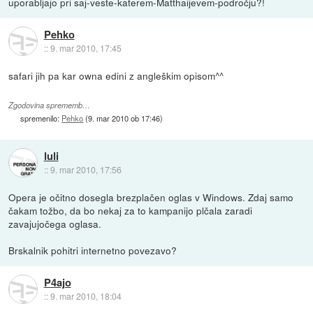
uporabljajo pri saj-veste-katerem-Matthaijevem-področju?!
Pehko
::
9. mar 2010, 17:45
safari jih pa kar owna edini z angleškim opisom^^
Zgodovina sprememb…
spremenilo:
Pehko
(
9. mar 2010 ob 17:46
)
luli
::
9. mar 2010, 17:56
Opera je očitno dosegla brezplačen oglas v Windows. Zdaj samo
čakam tožbo, da bo nekaj za to kampanijo plčala zaradi
zavajujočega oglasa.
Brskalnik pohitri internetno povezavo?
P4ajo
::
9. mar 2010, 18:04