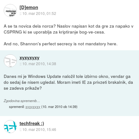
[D]emon
::
10. mar 2010, 01:52
A se ta novica dela norca? Naslov napisan kot da gre za napako v
CSPRNG ki se uporablja za kriptiranje bog-ve-cesa.
And no, Shannon's perfect secrecy is not mandatory here.
xyxyxyxy
::
10. mar 2010, 14:38
Danes mi je Windows Update naložil tole izbirno okno, vendar ga
do sedaj še nisem ugledal. Moram imeti IE za privzeti brskalnik, da
se zadeva prikaže?
Zgodovina sprememb…
spremenil:
xyxyxyxy
(
10. mar 2010 ob 14:39
)
techfreak :)
::
10. mar 2010, 15:46