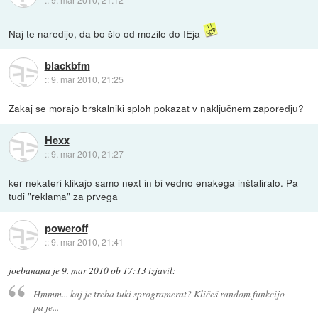
Naj te naredijo, da bo šlo od mozile do IEja
blackbfm
::
9. mar 2010, 21:25
Zakaj se morajo brskalniki sploh pokazat v naključnem zaporedju?
Hexx
::
9. mar 2010, 21:27
ker nekateri klikajo samo next in bi vedno enakega inštaliralo. Pa
tudi "reklama" za prvega
poweroff
::
9. mar 2010, 21:41
joebanana
je
9. mar 2010 ob 17:13
izjavil
:
Hmmm... kaj je treba tuki sprogramerat? Kličeš random funkcijo
pa je...