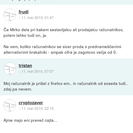
frudi
::
11. mar 2010, 01:47
Če Mirko dela pri kakem sestavljalcu ali prodajalcu računalnikov,
potem lahko tudi on, ja.
Ne vem, koliko računalnikov se sicer proda s prednameščenimi
alternativnimi brskalniki - ampak cifra je zagotovo večja od 0.
tristan
::
11. mar 2010, 07:07
Moj računalnik je prišel z firefox-em.. in računalnik od soseda tudi..
zdaj pa nevem.
cryptozaver
::
11. mar 2010, 22:15
Ajme majo eni preveč cajta...