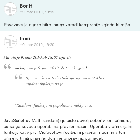
Bor H
::
9. mar 2010, 18:19
Povezava je enako hitro, samo zaradi kompresije zgleda hitrejša.
frudi
::
9. mar 2010, 18:30
Mavrik
je
9. mar 2010 ob 18:07
izjavil
:
joebanana
je
9. mar 2010 ob 17:13
izjavil
:
Hmmm... kaj je treba tuki sprogramerat? Kličeš
random funkcijo pa je...
"Random" funkcija ni popolnoma naključna.
JavaScript-ov Math.random() je čisto dovolj dober v tem primeru,
če se ga seveda uporabi na pravilen način. Uporaba v primerjalni
funkciji, kot v prvi Microsoftovi rešitvi, ni pravilen način in v tem
primeru ti niti pravi random ne bi prav nič pomagal.