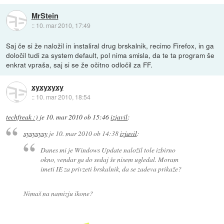
MrStein
::
10. mar 2010, 17:49
Saj če si že naložil in instaliral drug brskalnik, recimo Firefox, in ga
določil tudi za system default, pol nima smisla, da te ta program še
enkrat vpraša, saj si se že očitno odločil za FF.
xyxyxyxy
::
10. mar 2010, 18:54
techfreak :)
je
10. mar 2010 ob 15:46
izjavil
:
xyxyxyxy
je
10. mar 2010 ob 14:38
izjavil
:
Danes mi je Windows Update naložil tole izbirno
okno, vendar ga do sedaj še nisem ugledal. Moram
imeti IE za privzeti brskalnik, da se zadeva prikaže?
Nimaš na namizju ikone?