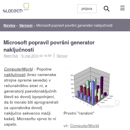
☰
Novice
»
Varnost
»
Microsoft popravil površni generator naključnosti
Microsoft popravil površni generator
naključnosti
Matej Huš
::
9. mar 2010
ob 16:59
Varnost
- Popolne
ComputerWorld
naključnosti
(brez namenske
strojne opreme seveda) v
računalništvu sicer ni, a
generatorji psevdonaključnih
števil so dovolj izpopolnjeni,
da bi moralo biti sprogramirati
za uporabnika dovolj
naključno sekvenco mačji
Prvotni "random"
kašelj. Microsoftu vprvo to ni
uspelo.
vir:
ComputerWorld