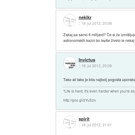
nekikr
::
18. jul 2012, 20:08
Zakaj pa samo 6 milijard? Če si že izmišljuje
astronomskih kazni bo lepše živelo le nekaj b
Invictus
::
18. jul 2012, 20:09
Tako ali tako je bila najbolj pogosta uporaba
"Life is hard; it's even harder when you're st
http://goo.gl/2YuS2x
spirit
::
18. jul 2012, 21:01