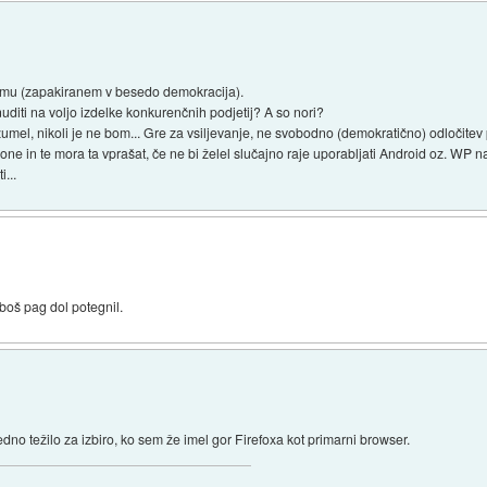
zmu (zapakiranem v besedo demokracija).
uditi na voljo izdelke konkurenčnih podjetij? A so nori?
el, nikoli je ne bom... Gre za vsiljevanje, ne svobodno (demokratično) odločitev 
ne in te mora ta vprašat, če ne bi želel slučajno raje uporabljati Android oz. WP n
...
 boš pag dol potegnil.
edno težilo za izbiro, ko sem že imel gor Firefoxa kot primarni browser.