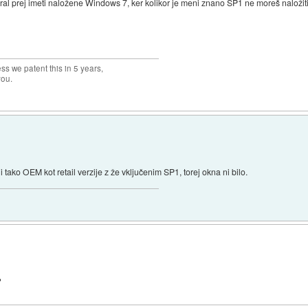
oral prej imeti naložene Windows 7, ker kolikor je meni znano SP1 ne moreš naložiti
ss we patent this in 5 years,
you.
i tako OEM kot retail verzije z že vključenim SP1, torej okna ni bilo.
?