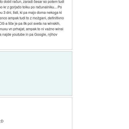
a to dobil račun, zaradi česar so potem tudi
no kr z gorjačo tolku po računalniku... Po
bu 3 dni, tisti, ki pa majo doma nekoga ki
renco ampak tudi to z možgani, definitivno
S-a tiče je pa itk pol sveta na winskih,
 Linuxu vn prhajat, ampak to ni važno winsi
 da najde youtube in pa Google, njihov
 :D