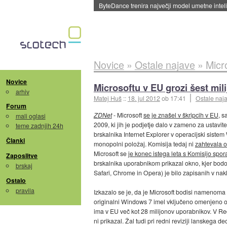
Spletne strani začele streči oglase za agente
Novice
»
Ostale najave
»
Micr
Novice
Microsoftu v EU grozi šest mil
arhiv
Matej Huš
::
18. jul 2012
ob 17:41
Ostale naj
Forum
ZDNet
- Microsoft
se je znašel v škripcih v EU
, s
mali oglasi
2009, ki jih je podjetje dalo v zameno za ustavi
teme zadnjih 24h
brskalnika Internet Explorer v operacijski sistem
Članki
monopolni položaj. Komisija tedaj ni
zahtevala o
Microsoft se
je konec istega leta s Komisijo spo
Zaposlitve
brskalnika uporabnikom prikazal okno, kjer bodo lah
brskaj
Safari, Chrome in Opera) je bilo zapisanih v na
Ostalo
pravila
Izkazalo se je, da je Microsoft bodisi namenoma b
originalni Windows 7 imel vključeno omenjeno okn
ima v EU več kot 28 milijonov uporabnikov. V Red
ni prikazal. Žal tudi pri redni reviziji lanskega 