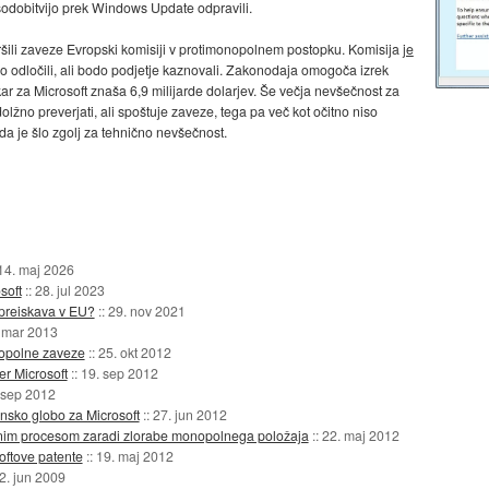
osodobitvijo prek Windows Update odpravili.
 kršili zaveze Evropski komisiji v protimonopolnem postopku. Komisija
je
do odločili, ali bodo podjetje kaznovali. Zakonodaja omogoča izrek
kar za Microsoft znaša 6,9 milijarde dolarjev. Še večja nevšečnost za
olžno preverjati, ali spoštuje zaveze, tega pa več kot očitno niso
, da je šlo zgolj za tehnično nevšečnost.
14. maj 2026
soft
::
28. jul 2023
preiskava v EU?
::
29. nov 2021
 mar 2013
onopolne zaveze
::
25. okt 2012
r Microsoft
::
19. sep 2012
 sep 2012
nsko globo za Microsoft
::
27. jun 2012
dnim procesom zaradi zlorabe monopolnega položaja
::
22. maj 2012
softove patente
::
19. maj 2012
2. jun 2009