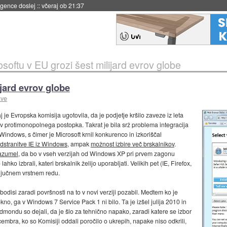
 umetne inteligence
::
včeraj ob 21:23
osoftu v EU grozi šest milijard evrov globe
ijard evrov globe
ave
aj je Evropska komisija ugotovila, da je podjetje kršilo zaveze iz leta
tev protimonopolnega postopka. Takrat je bila srž problema integracija
 Windows, s čimer je Microsoft krnil konkurenco in izkoriščal
dstranitve IE iz Windows
, ampak
možnost izbire več brskalnikov
.
razumel
, da bo v vseh verzijah od Windows XP pri prvem zagonu
ko izbrali, kateri brskalnik želijo uporabljati. Velikih pet (IE, Firefox,
ključnem vrstnem redu.
odisi zaradi površnosti na to v novi verziji pozabil. Medtem ko je
o, ga v Windows 7 Service Pack 1 ni bilo. Ta je izšel julija 2010 in
mondu so dejali, da je šlo za tehnično napako, zaradi katere se izbor
decembra, ko so Komisiji oddali poročilo o ukrepih, napake niso odkrili,