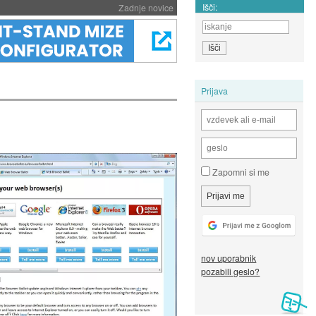
Išči:
Zadnje novice
Prijava
Zapomni si me
nov uporabnik
pozabili geslo?