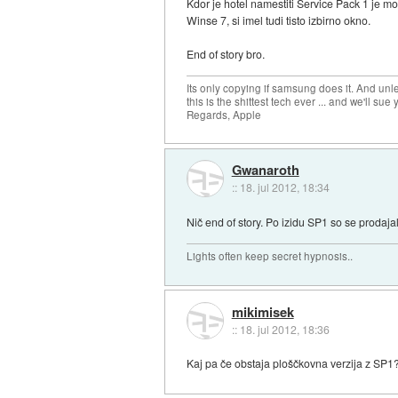
Kdor je hotel namestiti Service Pack 1 je m
Winse 7, si imel tudi tisto izbirno okno.
End of story bro.
Its only copying if samsung does it. And unle
this is the shittest tech ever ... and we'll sue 
Regards, Apple
Gwanaroth
::
18. jul 2012, 18:34
Nič end of story. Po izidu SP1 so se prodajal
Lights often keep secret hypnosis..
mikimisek
::
18. jul 2012, 18:36
Kaj pa če obstaja ploščkovna verzija z SP1