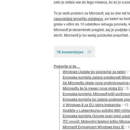
zato je ostala vse do tega meseca, ko so jo s p
To je velik problem za Microsoft, saj so dve leti
napovedala temeljito preiskavo
, po kateri se bo
globe v višini do 10 odstotkov letnega prometa, 
Microsoft je decembrski pregled, saj je podjetje d
storili. Microsoft jo bo sedaj poizkušal prepričati
78 komentarjev
Preberite si še…
Windows Update bo popravljal za seboj
::
Evropska komisija začela preiskovati Micro
Se Microsoftu obeta nova protimonopolna 
Microsoftu še ta mesec nova globa EU
::
3.
Evropska komisija: Microsoft kršil protim
Evropska komisija bo začela postopek zope
V Windows 8 za EU izbira brskalnika
::
12.
Sodišče v Luksemburgu potrdilo 860-milijo
Evropska komisija Google svari pred ura
ITC vnovič: Motorolini telefoni kršijo Micro
Microsoft Evropejcem Windows brez IE
::
1