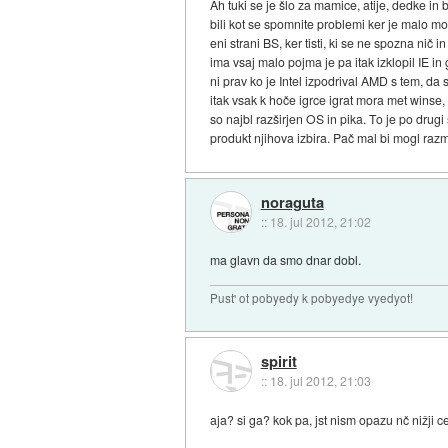
Ah tuki se je šlo za mamice, atije, dedke in 
bili kot se spomnite problemi ker je malo mor
eni strani BS, ker tisti, ki se ne spozna nič
ima vsaj malo pojma je pa itak izklopil IE i
ni prav ko je Intel izpodrival AMD s tem, da
itak vsak k hoče igrce igrat mora met winse, 
so najbl razširjen OS in pika. To je po drug
produkt njihova izbira. Pač mal bi mogl razmi
noraguta
::
18. jul 2012, 21:02
ma glavn da smo dnar dobl.
Pust' ot pobyedy k pobyedye vyedyot!
spirit
::
18. jul 2012, 21:03
aja? si ga? kok pa, jst nism opazu nč nižji 