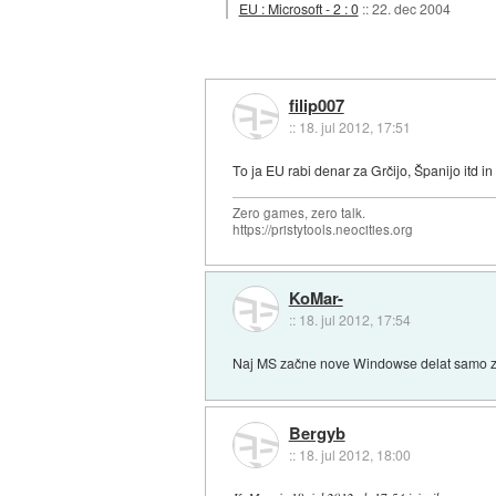
EU : Microsoft - 2 : 0
::
22. dec 2004
filip007
::
18. jul 2012, 17:51
To ja EU rabi denar za Grčijo, Španijo itd 
Zero games, zero talk.
https://pristytools.neocities.org
KoMar-
::
18. jul 2012, 17:54
Naj MS začne nove Windowse delat samo za
Bergyb
::
18. jul 2012, 18:00