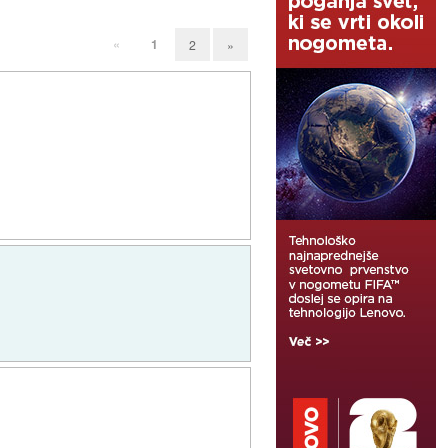
«
1
2
»