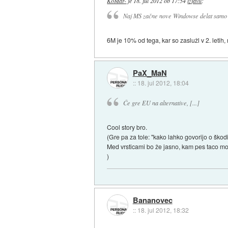
KoMar-
je
18. jul 2012 ob 17:54
izjavil
:
Naj MS začne nove Windowse delat samo 
6M je 10% od tega, kar so zaslužl v 2. letih
PaX_MaN
::
18. jul 2012, 18:04
Če gre EU na alternative, [...]
Cool story bro.
(Gre pa za tole: "kako lahko govorijo o škod
Med vrsticami bo že jasno, kam pes taco mol
)
Bananovec
::
18. jul 2012, 18:32