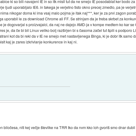
babice ki so bili navajeni IE in so itk misll tut da ne smejo IE posodablat ker bodo z
je ljudi uporabljalo IE6. in takega je verjetno tisto okno precej zmedlo, pa je verjet
 in nima nikogar doma ki ima vsaj malo pojma je itak naj***, ker je za prvi zagon pora
n ga uporabil le za download Chrome ali FF. Se strinjam da je treba skrbet za konku
 se je dogovarjal s proizvajalci, da naj ne dajejo AMD-ja v kompe medtem ko kar se O
res je, da če bi bil Linux veliko bolj razširjen bi s časoma začel tut špili s podporo
i strani kot da bi rekl da v IE ne smejo met nastavljenega Binga, ki je dobr itk samo
slt kaj je zares izkrivlanje konkurence in kaj ni.
cen biločesa, niti kej večje številke na TRR tko da nvm kko loh gvoriš smo dnar dubil