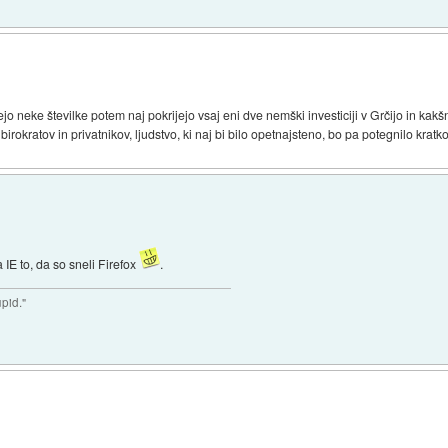
jo neke številke potem naj pokrijejo vsaj eni dve nemški investiciji v Grčijo in kakš
irokratov in privatnikov, ljudstvo, ki naj bi bilo opetnajsteno, bo pa potegnilo kratk
 IE to, da so sneli Firefox
.
upid."