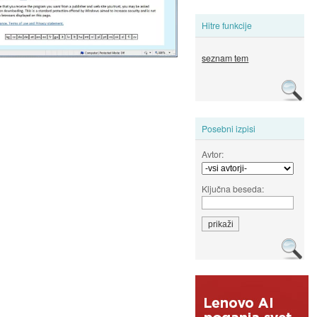
Hitre funkcije
seznam tem
Posebni izpisi
Avtor:
Ključna beseda: