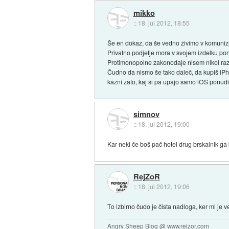
mikko
::
18. jul 2012, 18:55
Še en dokaz, da še vedno živimo v komuni
Privatno podjetje mora v svojem izdelku pon
Protimonopolne zakonodaje nisem nikol razum
Čudno da nismo še tako daleč, da kupiš iPho
kazni zato, kaj si pa upajo samo iOS ponuditi
simnov
::
18. jul 2012, 19:00
Kar neki če boš pač hotel drug brskalnik ga
RejZoR
::
18. jul 2012, 19:06
To izbirno čudo je čista nadloga, ker mi je v
Angry Sheep Blog @ www.rejzor.com