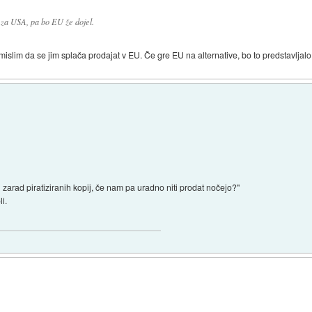
za USA, pa bo EU že dojel.
, mislim da se jim splača prodajat v EU. Če gre EU na alternative, bo to predstavlj
i zarad piratiziranih kopij, če nam pa uradno niti prodat nočejo?"
i.