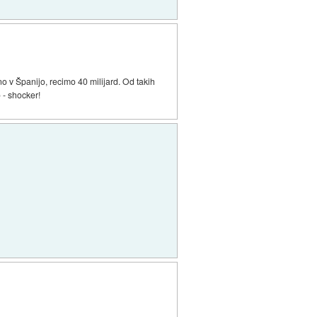
no v Španijo, recimo 40 milijard. Od takih
o - shocker!