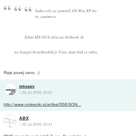
haha celo za zastereli OS Win XP bo
to. zanimivo.
Edini M$ OS ki dela na Netbook-ih.
na Sonyjevih netbookih je Vista. dam link ce rabis.
Raje povej ceno. :)
mtosev
::
29. jul 2009, 20:37
http://www.notesniki.si/artikel/558/SON...
ABX
::
29. jul 2009, 20:41