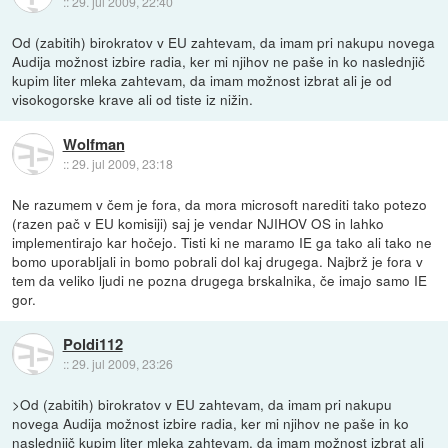
::
29. jul 2009, 22:40
Od (zabitih) birokratov v EU zahtevam, da imam pri nakupu novega
Audija možnost izbire radia, ker mi njihov ne paše in ko naslednjič
kupim liter mleka zahtevam, da imam možnost izbrat ali je od
visokogorske krave ali od tiste iz nižin.
Wolfman
::
29. jul 2009, 23:18
Ne razumem v čem je fora, da mora microsoft narediti tako potezo
(razen pač v EU komisiji) saj je vendar NJIHOV OS in lahko
implementirajo kar hočejo. Tisti ki ne maramo IE ga tako ali tako ne
bomo uporabljali in bomo pobrali dol kaj drugega. Najbrž je fora v
tem da veliko ljudi ne pozna drugega brskalnika, če imajo samo IE
gor.
Poldi112
::
29. jul 2009, 23:26
>Od (zabitih) birokratov v EU zahtevam, da imam pri nakupu
novega Audija možnost izbire radia, ker mi njihov ne paše in ko
naslednjič kupim liter mleka zahtevam, da imam možnost izbrat ali