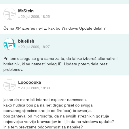
MrStein
::
29. jul 2009, 18:25
Če na XP izbereš ne-IE, kak bo Windows Update delal ?
bluefish
::
29. jul 2009, 18:27
Pri tem dialogu se gre samo za to, da lahko izbereš alternativni
brskalnik, ki se namesti poleg IE. Update potem dela brez
problemov.
Looooooka
::
29. jul 2009, 18:30
jasno da more bit internet explorer namescen.
kako hudica bos pa na net drgac prisel do svojga
opevanega(recimo sranje od firefoxa) browserja.
bos zahteval od microsofta, da na svojih streznikih gostuje
najnovejse verzije browserjev in ti jih da na windows update?
in s tem prevzame odgovornost za napake?