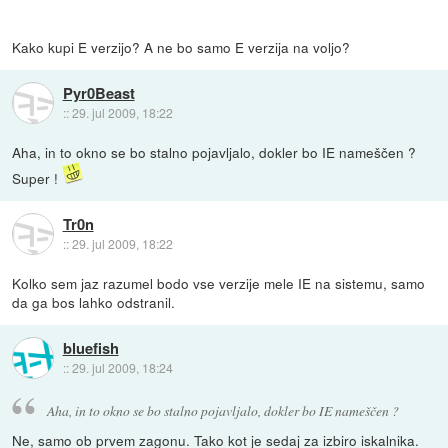
Kako kupi E verzijo? A ne bo samo E verzija na voljo?
Pyr0Beast
::
29. jul 2009, 18:22
Aha, in to okno se bo stalno pojavljalo, dokler bo IE nameščen ?
Super !
Tr0n
::
29. jul 2009, 18:22
Kolko sem jaz razumel bodo vse verzije mele IE na sistemu, samo
da ga bos lahko odstranil.
bluefish
::
29. jul 2009, 18:24
Aha, in to okno se bo stalno pojavljalo, dokler bo IE nameščen ?
Ne, samo ob prvem zagonu. Tako kot je sedaj za izbiro iskalnika.