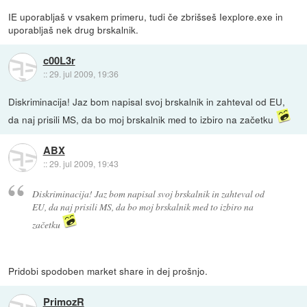
IE uporabljaš v vsakem primeru, tudi če zbrišseš Iexplore.exe in
uporabljaš nek drug brskalnik.
c00L3r
::
29. jul 2009, 19:36
Diskriminacija! Jaz bom napisal svoj brskalnik in zahteval od EU,
da naj prisili MS, da bo moj brskalnik med to izbiro na začetku
ABX
::
29. jul 2009, 19:43
Diskriminacija! Jaz bom napisal svoj brskalnik in zahteval od
EU, da naj prisili MS, da bo moj brskalnik med to izbiro na
začetku
Pridobi spodoben market share in dej prošnjo.
PrimozR