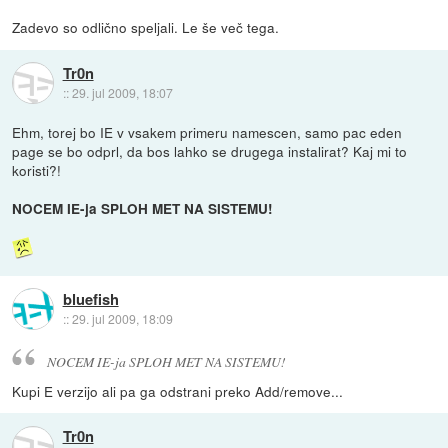
Zadevo so odlično speljali. Le še več tega.
Tr0n
::
29. jul 2009, 18:07
Ehm, torej bo IE v vsakem primeru namescen, samo pac eden
page se bo odprl, da bos lahko se drugega instalirat? Kaj mi to
koristi?!
NOCEM IE-ja SPLOH MET NA SISTEMU!
bluefish
::
29. jul 2009, 18:09
NOCEM IE-ja SPLOH MET NA SISTEMU!
Kupi E verzijo ali pa ga odstrani preko Add/remove...
Tr0n