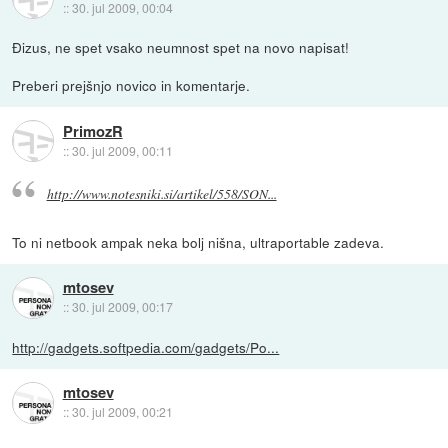
::
30. jul 2009, 00:04
Đizus, ne spet vsako neumnost spet na novo napisat!
Preberi prejšnjo novico in komentarje.
PrimozR
::
30. jul 2009, 00:11
http://www.notesniki.si/artikel/558/SON...
To ni netbook ampak neka bolj nišna, ultraportable zadeva.
mtosev
::
30. jul 2009, 00:17
http://gadgets.softpedia.com/gadgets/Po...
mtosev
::
30. jul 2009, 00:21