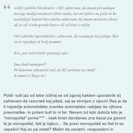
>Od (zabitih) birokratov v EU zahtevam, da imam pri nakupu
novega Audija možnost izbire radia, ker mi njihov ne paše in ko
naslednjič kupim liter mleka zahtevam, da imam možnost izbrat
ali je od visokogorske krave ali od tiste iz nižin.
Od (zabitih) uporabnikov zahtevam, da razumejo kaj pišejo. Ker
sicer izpadejo še bolj neumni.
Evo, par retoričnih vprašanj zate:
Ima Audi monopol?
Po katerem zakonu bi rad, da EU pritisne na Audi?
A nimaš ti Yugo-ta?
Poldi- tudi jaz od tebe (citiraj se od zgoraj kakšen uporabnik si)
zahtevam da razumeš kaj pišeš, saj se strinjam z vipom! Res je da
ti največje avtomobilske znamke avtomatsko nabijejo še njihove
pnevmatike- in potem tudi to ni fer. Nevem tut kdo določa kdo je
"monopolist" porka**** - vsak kmet dandanes zna kazat pa govort:
ta je monopolist, tisti je tajkun... Se pravi monopolisti so tisti ki so
uspešni! Kaj so pa ostali? Mislim da zavistni, nesposobni in