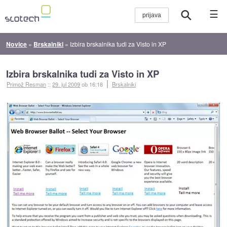
☰
Novice
»
Brskalniki
»
Izbira brskalnika tudi za Visto in XP
Izbira brskalnika tudi za Visto in XP
Primož Resman
::
29. jul 2009
ob 16:18
Brskalniki