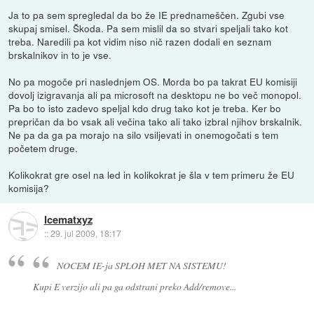
Ja to pa sem spregledal da bo že IE prednameščen. Zgubi vse
skupaj smisel. Škoda. Pa sem mislil da so stvari speljali tako kot
treba. Naredili pa kot vidim niso nič razen dodali en seznam
brskalnikov in to je vse.
No pa mogoče pri naslednjem OS. Morda bo pa takrat EU komisiji
dovolj izigravanja ali pa microsoft na desktopu ne bo več monopol.
Pa bo to isto zadevo speljal kdo drug tako kot je treba. Ker bo
prepričan da bo vsak ali večina tako ali tako izbral njihov brskalnik.
Ne pa da ga pa morajo na silo vsiljevati in onemogočati s tem
početem druge.
Kolikokrat gre osel na led in kolikokrat je šla v tem primeru že EU
komisija?
Icematxyz
::
29. jul 2009, 18:17
NOCEM IE-ja SPLOH MET NA SISTEMU!
Kupi E verzijo ali pa ga odstrani preko Add/remove...