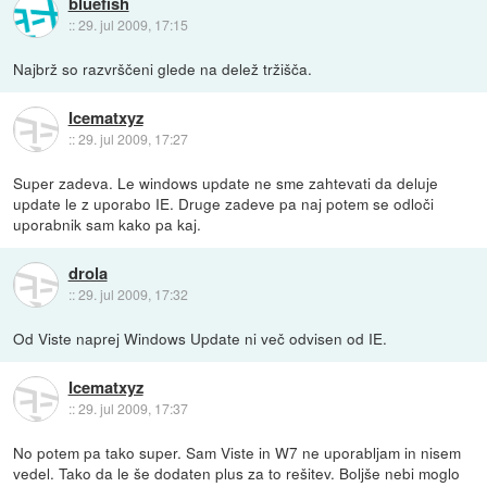
bluefish
::
29. jul 2009, 17:15
Najbrž so razvrščeni glede na delež tržišča.
Icematxyz
::
29. jul 2009, 17:27
Super zadeva. Le windows update ne sme zahtevati da deluje
update le z uporabo IE. Druge zadeve pa naj potem se odloči
uporabnik sam kako pa kaj.
drola
::
29. jul 2009, 17:32
Od Viste naprej Windows Update ni več odvisen od IE.
Icematxyz
::
29. jul 2009, 17:37
No potem pa tako super. Sam Viste in W7 ne uporabljam in nisem
vedel. Tako da le še dodaten plus za to rešitev. Boljše nebi moglo