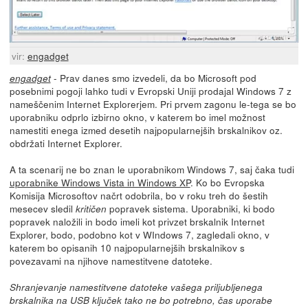
vir:
engadget
- Prav danes smo izvedeli, da bo Microsoft pod
engadget
posebnimi pogoji lahko tudi v Evropski Uniji prodajal Windows 7 z
nameščenim Internet Explorerjem. Pri prvem zagonu le-tega se bo
uporabniku odprlo izbirno okno, v katerem bo imel možnost
namestiti enega izmed desetih najpopularnejših brskalnikov oz.
obdržati Internet Explorer.
A ta scenarij ne bo znan le uporabnikom Windows 7, saj čaka tudi
uporabnike Windows Vista in Windows XP
. Ko bo Evropska
Komisija Microsoftov načrt odobrila, bo v roku treh do šestih
mesecev sledil
popravek sistema. Uporabniki, ki bodo
kritičen
popravek naložili in bodo imeli kot privzet brskalnik Internet
Explorer, bodo, podobno kot v WIndows 7, zagledali okno, v
katerem bo opisanih 10 najpopularnejših brskalnikov s
povezavami na njihove namestitvene datoteke.
Shranjevanje namestitvene datoteke vašega priljubljenega
brskalnika na USB ključek tako ne bo potrebno, čas uporabe