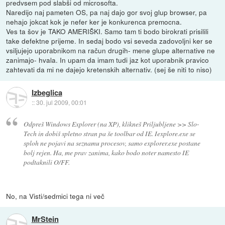
predvsem pod slabši od microsofta.
Naredijo naj pameten OS, pa naj dajo gor svoj glup browser, pa
nehajo jokcat kok je nefer ker je konkurenca premocna.
Ves ta šov je TAKO AMERIŠKI. Samo tam ti bodo birokrati prisilili
take defektne prijeme. In sedaj bodo vsi seveda zadovoljni ker se
vsiljujejo uporabnikom na račun drugih- mene glupe alternative ne
zanimajo- hvala. In upam da imam tudi jaz kot uporabnik pravico
zahtevati da mi ne dajejo kretenskih alternativ. (sej še niti to niso)
Izbeglica
::
30. jul 2009, 00:01
Odpreš Windows Explorer (na XP), klikneš Priljubljene >> Slo-
Tech in dobiš spletno stran pa še toolbar od IE. Iexplore.exe se
sploh ne pojavi na seznamu procesov, samo explorer.exe postane
bolj rejen. Ha, me prav zanima, kako bodo noter namesto IE
podtaknili O/FF.
No, na Visti/sedmici tega ni več
MrStein