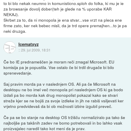
to bi blo nekak neumno in komunisticno.sploh do folka, ki mu je ie
za browsanje dovolj dober(teh je glede na % uporabe KAR
NEKAJ).
Skrbet za to, da ni monopola je ena stvar...vse vrzt na pleca ene
firme zato, ker nek bebec misli, da je trd opere premajhen...to je pa
neki druzga.
Icematxyz
::
29. jul 2009, 18:31
Če bo IE prednameščen je moram reči zmagal Microsoft. EU
komisija pa je popustila. Vse ostalo če bi trdil drugače bi bilo
sprenevedanje.
Saj pravim morda pa v naslednjem OS. Ali pa če Microsoft na
desktopu ne bo imel več monopola pri naslednjem OS ki ga bodo
izdali pa bo morda kak drug monopolist pokazal kako se stvari
streže kjer se ne bojiš za svoje izdleke in jih ne rabiš vsiljevati ker
vrjetno predvidevaš da bi ob možnosti izbire izgubil preveč.
Če pa se bo stanje na desktop OS tržišču normaliziralo pa tako še
najboljše pa takšnih zadev ne bomo potrebovali in bo lahko vsak
proizvajalec naredil tako kot meni da je prav.