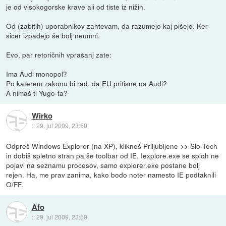
je od visokogorske krave ali od tiste iz nižin.
Od (zabitih) uporabnikov zahtevam, da razumejo kaj pišejo. Ker
sicer izpadejo še bolj neumni.
Evo, par retoričnih vprašanj zate:
Ima Audi monopol?
Po katerem zakonu bi rad, da EU pritisne na Audi?
A nimaš ti Yugo-ta?
Wirko
::
29. jul 2009, 23:50
Odpreš Windows Explorer (na XP), klikneš Priljubljene >> Slo-Tech
in dobiš spletno stran pa še toolbar od IE. Iexplore.exe se sploh ne
pojavi na seznamu procesov, samo explorer.exe postane bolj
rejen. Ha, me prav zanima, kako bodo noter namesto IE podtaknili
O/FF.
Afo
::
29. jul 2009, 23:59