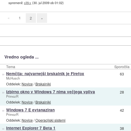
spremenil:
slitkx
(
30. jul 2009 ob 01:02
)
«
1
2
»
Vredno ogleda ...
Tema
Sporočila
»
Nemčija: najvarnejši brskalnik je Firefox
63
McHusch
Oddelek:
Novice
/
Brskalniki
»
Izbirno okno v Windows 7 nima večjega vpliva
28
PrimozR
Oddelek:
Novice
/
Brskalniki
»
Windows 7 E evtanaziran
42
PrimozR
Oddelek:
Novice
/
Operacijski sistemi
»
Internet Explorer 7 Beta 1
38