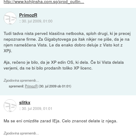
http://www.kohjinsha.com.sg/prod_outlin...
PrimozR
::
30. jul 2009, 01:00
Tudi tadva nista perveč klasična netbooka, sploh drugi, ki je precej
nepoznane firme. Za Gigabytovega pa itak nikjer ne piše, da je na
njem nameščena Vista. Le da enako dobro deluje z Visto kot z
XPji.
Aja, rečeno je bilo, da je XP edin OS, ki dela. Če bi Vista delala
verjemi, da ne bi bilo prodanih toliko XP licenc.
Zgodovina sprememb…
spremenil:
PrimozR
(
30. jul 2009 ob 01:01
)
slitkx
::
30. jul 2009, 01:01
Ma se eni cmizdite zarad IEja. Celo znanost delate iz njega.
Zgodovina sprememb…