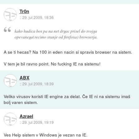
Tr0n
::
29. jul 2009, 18:36
kako hudica bos pa na net drgac prisel do svojga
opevanega(recimo sranje od firefoxa) browserja.
A se ti hecas? Na 100 in eden nacin si spravis browser na sistem.
V tem je bil ravno point. No fucking IE na sistemu!
ABX
::
29. jul 2009, 18:39
Veliko virusov koristi IE engine za delat. Če IE ni na sistemu imaš
bolj varen sistem.
Azrael
::
29. jul 2009, 19:19
Ves Help sistem v Windows je vezan na IE.