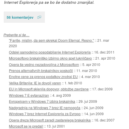
Internet Explorerja pa se bo še dodatno zmanjšal.
56 komentarjev
Preberite si še…
"Fantje, mislim, da sem skrekal Doom Eternal. Resno."
::
21. mar
2020
Odslej samodejno posodabljanje Internet Explorerja
::
16. dec 2011
Microsoftovo brskalniško izbirno okno spet luknjičavo
::
21. apr 2010
Opera še vedno nezadovoljna z Microsoftom
::
5. apr 2010
Prenos alternativnih brskalnikov poskočil
::
11. mar 2010
Enotne cene za prenos podatkov znotraj EU
::
4. mar 2010
Velika Britanija: IE je dovolj varen
::
1. feb 2010
EU in Microsoft sklenila dogovor, obtožbe zavržene
::
17. dec 2009
Windows 7 E evtanaziran
::
4. avg 2009
Evropejcem v Windows 7 izbira brskalnika
::
29. jul 2009
Nadgradnja na Windows 7 brez IE nemogoča
::
24. jun 2009
Windows 7 brez Internet Explorerja za Evropo
::
14. jun 2009
Opera dreza Microsoft zaradi zastarelega brskalnika
::
16. dec 2007
Microsoft se je predal!
::
13. jul 2001