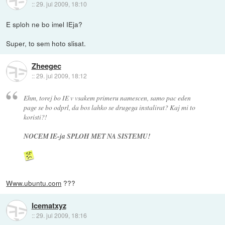
::
29. jul 2009, 18:10
E sploh ne bo imel IEja?
Super, to sem hoto slisat.
Zheegec
::
29. jul 2009, 18:12
Ehm, torej bo IE v vsakem primeru namescen, samo pac eden
page se bo odprl, da bos lahko se drugega instalirat? Kaj mi to
koristi?!
NOCEM IE-ja SPLOH MET NA SISTEMU!
Www.ubuntu.com
???
Icematxyz
::
29. jul 2009, 18:16