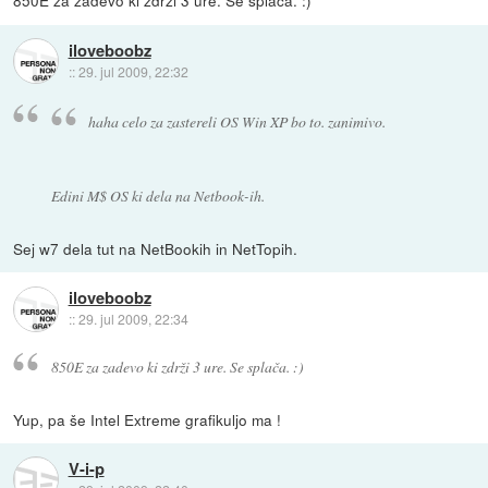
850E za zadevo ki zdrži 3 ure. Se splača. :)
iloveboobz
::
29. jul 2009, 22:32
haha celo za zastereli OS Win XP bo to. zanimivo.
Edini M$ OS ki dela na Netbook-ih.
Sej w7 dela tut na NetBookih in NetTopih.
iloveboobz
::
29. jul 2009, 22:34
850E za zadevo ki zdrži 3 ure. Se splača. :)
Yup, pa še Intel Extreme grafikuljo ma !
V-i-p