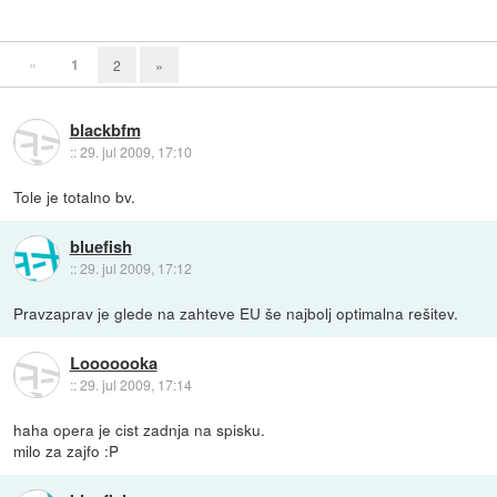
«
1
2
»
blackbfm
::
29. jul 2009, 17:10
Tole je totalno bv.
bluefish
::
29. jul 2009, 17:12
Pravzaprav je glede na zahteve EU še najbolj optimalna rešitev.
Looooooka
::
29. jul 2009, 17:14
haha opera je cist zadnja na spisku.
milo za zajfo :P