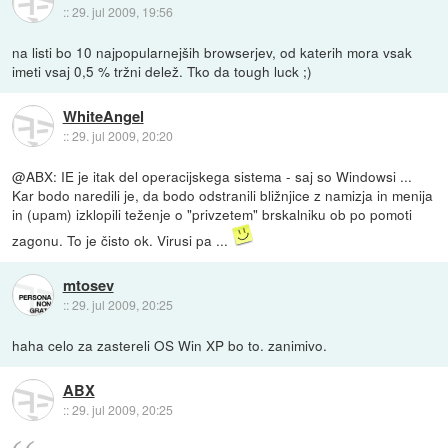
::
29. jul 2009, 19:56
na listi bo 10 najpopularnejših browserjev, od katerih mora vsak
imeti vsaj 0,5 % tržni delež. Tko da tough luck ;)
WhiteAngel
::
29. jul 2009, 20:20
@ABX: IE je itak del operacijskega sistema - saj so Windowsi ...
Kar bodo naredili je, da bodo odstranili bližnjice z namizja in menija
in (upam) izklopili teženje o "privzetem" brskalniku ob po pomoti
zagonu. To je čisto ok. Virusi pa ...
mtosev
::
29. jul 2009, 20:25
haha celo za zastereli OS Win XP bo to. zanimivo.
ABX
::
29. jul 2009, 20:25