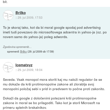
bit.
Brilko
::
29. jul 2009, 17:53
To je skoraj tako, kot da bi moral google spodaj pod advertising
imeti tudi povezavo do microsoftovega adcentra in yahoo-ja (oz. po
novem samo do yahoo-ja) poleg adwords.
Zgodovina sprememb…
spremenil:
Brilko
(
29. jul 2009 ob 17:59
)
Icematxyz
::
29. jul 2009, 18:04
Seveda. Vsak monopol mora storiti kaj mu naloži regulator če se
mu dokaže da krši protimonopolne zakone ali zlorablja svoj
monopolni položaj sebi v prid in predvsem to počne proti zakonito.
Dokaži da google z določenimi potezami krši protimonopolne
zakone in moral se bo prilagoditi. Tako kot je storil Microsoft na
primeru spletnih brskalnikov.