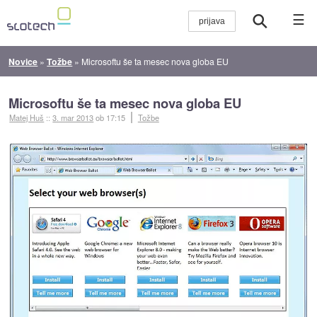
☰
Novice
»
Tožbe
»
Microsoftu še ta mesec nova globa EU
Microsoftu še ta mesec nova globa EU
Matej Huš
::
3. mar 2013
ob 17:15
Tožbe