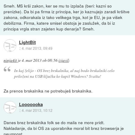
Smeh. MS krši zakon, ker se mu to izplača (beri: kazni so
prenizke). Da bi pa firma iz principa, ker jo kaznujejo zaradi kršitve
zakona, odkorakala iz tako velikega trga, kot je EU, je pa višek
debilizma. Firma, katere smisel obstoja je zaslužek, da bi iz
principa vrgla stran zajeten kup denarja? Smeh.
LightBit
::
4. mar 2013, 09:49
ninja4it
je
4. mar 2013 ob 08:56
izjavil
:
In kaj želijo - OS brez brskalnika, al naj bodo brskalniki celo
priloženi na USB ključku ko kupiš Windows? Svašta!
Za prenos brskalnika ne potrebuješ brskalnika.
Looooooka
::
4. mar 2013, 10:12
Danes brez brskalnika folk se do maila ne more pridt.
Nakladanje, da bi OS za uporabnike moral bit brez browserja je
neumnost.