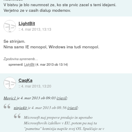
V bistvu je blo neumnost ze, ko ste prvic zacel s temi idejami.
Verjetno ze v casih dialup modemov.
LightBit
::
4. mar 2013, 13:13
Se strinjam.
Nima samo IE monopol, Windows ima tudi monopol.
Zgodovina sprememb…
spremenil:
LightBit
(
4. mar 2013 ob 13:14
)
CaqKa
::
4. mar 2013, 13:20
Magic1
je
4. mar 2013 ob 09:03
izjavil
:
ninja4it
je
4. mar 2013 ob 08:56
izjavil
:
Microsoft naj prepove prodajo in uporabo
Microsoftovih izdelkov v EU, potem pa naj ta
"pametna" komisija napiše svoj OS. Spuščajo se v