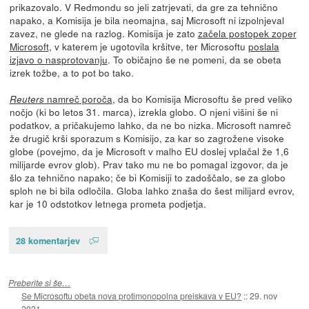
prikazovalo. V Redmondu so jeli zatrjevati, da gre za tehnično
napako, a Komisija je bila neomajna, saj Microsoft ni izpolnjeval
zavez, ne glede na razlog. Komisija je zato
začela postopek zoper
Microsoft
, v katerem je ugotovila kršitve, ter Microsoftu
poslala
izjavo o nasprotovanju
. To običajno še ne pomeni, da se obeta
izrek tožbe, a to pot bo tako.
namreč poroča
, da bo Komisija Microsoftu še pred veliko
Reuters
nočjo (ki bo letos 31. marca), izrekla globo. O njeni višini še ni
podatkov, a pričakujemo lahko, da ne bo nizka. Microsoft namreč
že drugič krši sporazum s Komisijo, za kar so zagrožene visoke
globe (povejmo, da je Microsoft v malho EU doslej vplačal že 1,6
milijarde evrov glob). Prav tako mu ne bo pomagal izgovor, da je
šlo za tehnično napako; če bi Komisiji to zadoščalo, se za globo
sploh ne bi bila odločila. Globa lahko znaša do šest milijard evrov,
kar je 10 odstotkov letnega prometa podjetja.
28 komentarjev
Preberite si še…
Se Microsoftu obeta nova protimonopolna preiskava v EU?
::
29. nov
2021