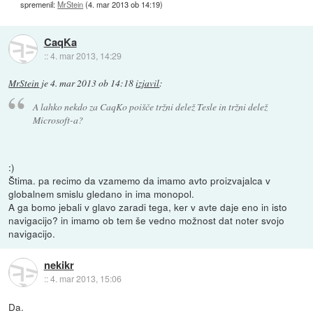
spremenil:
MrStein
(
4. mar 2013 ob 14:19
)
CaqKa
::
4. mar 2013, 14:29
MrStein
je
4. mar 2013 ob 14:18
izjavil
:
A lahko nekdo za CaqKo poišče tržni delež Tesle in tržni delež
Microsoft-a?
:)
Štima. pa recimo da vzamemo da imamo avto proizvajalca v
globalnem smislu gledano in ima monopol.
A ga bomo jebali v glavo zaradi tega, ker v avte daje eno in isto
navigacijo? in imamo ob tem še vedno možnost dat noter svojo
navigacijo.
nekikr
::
4. mar 2013, 15:06
Da.