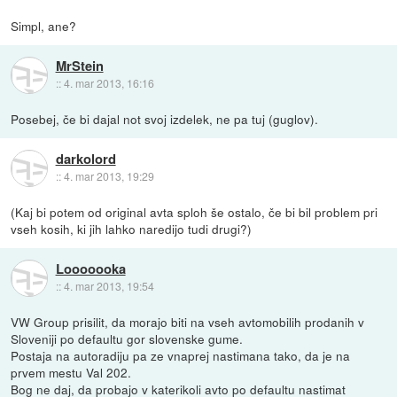
Simpl, ane?
MrStein
::
4. mar 2013, 16:16
Posebej, če bi dajal not svoj izdelek, ne pa tuj (guglov).
darkolord
::
4. mar 2013, 19:29
(Kaj bi potem od original avta sploh še ostalo, če bi bil problem pri
vseh kosih, ki jih lahko naredijo tudi drugi?)
Looooooka
::
4. mar 2013, 19:54
VW Group prisilit, da morajo biti na vseh avtomobilih prodanih v
Sloveniji po defaultu gor slovenske gume.
Postaja na autoradiju pa ze vnaprej nastimana tako, da je na
prvem mestu Val 202.
Bog ne daj, da probajo v katerikoli avto po defaultu nastimat