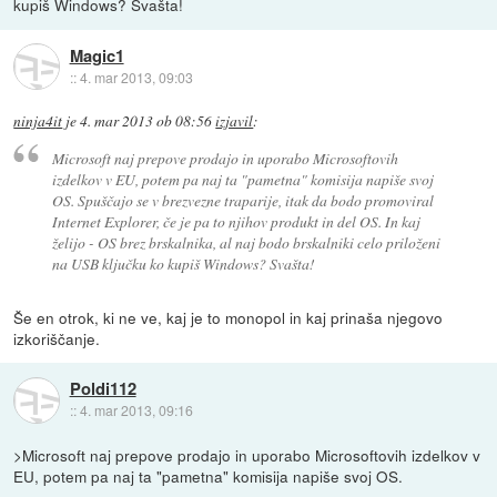
kupiš Windows? Svašta!
Magic1
::
4. mar 2013, 09:03
ninja4it
je
4. mar 2013 ob 08:56
izjavil
:
Microsoft naj prepove prodajo in uporabo Microsoftovih
izdelkov v EU, potem pa naj ta "pametna" komisija napiše svoj
OS. Spuščajo se v brezvezne traparije, itak da bodo promoviral
Internet Explorer, če je pa to njihov produkt in del OS. In kaj
želijo - OS brez brskalnika, al naj bodo brskalniki celo priloženi
na USB ključku ko kupiš Windows? Svašta!
Še en otrok, ki ne ve, kaj je to monopol in kaj prinaša njegovo
izkoriščanje.
Poldi112
::
4. mar 2013, 09:16
>Microsoft naj prepove prodajo in uporabo Microsoftovih izdelkov v
EU, potem pa naj ta "pametna" komisija napiše svoj OS.