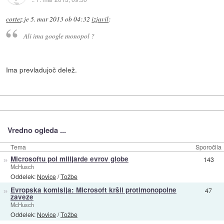
cortez
je
5. mar 2013 ob 04:32
izjavil
:
Ali ima google monopol ?
Ima prevladujoč delež.
Vredno ogleda ...
Tema
Sporočila
»
Microsoftu pol milijarde evrov globe
143
McHusch
Oddelek:
Novice
/
Tožbe
»
Evropska komisija: Microsoft kršil protimonopolne
47
zaveze
McHusch
Oddelek:
Novice
/
Tožbe