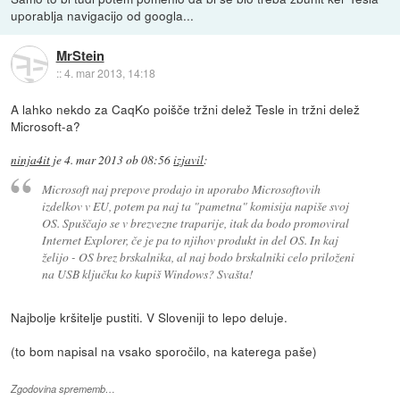
uporablja navigacijo od googla...
MrStein
::
4. mar 2013, 14:18
A lahko nekdo za CaqKo poišče tržni delež Tesle in tržni delež
Microsoft-a?
ninja4it
je
4. mar 2013 ob 08:56
izjavil
:
Microsoft naj prepove prodajo in uporabo Microsoftovih
izdelkov v EU, potem pa naj ta "pametna" komisija napiše svoj
OS. Spuščajo se v brezvezne traparije, itak da bodo promoviral
Internet Explorer, če je pa to njihov produkt in del OS. In kaj
želijo - OS brez brskalnika, al naj bodo brskalniki celo priloženi
na USB ključku ko kupiš Windows? Svašta!
Najbolje kršitelje pustiti. V Sloveniji to lepo deluje.
(to bom napisal na vsako sporočilo, na katerega paše)
Zgodovina sprememb…