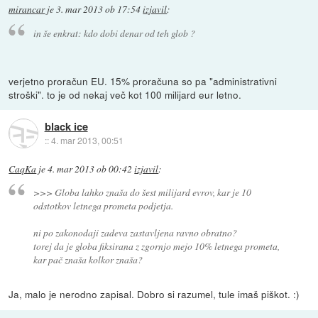
mirancar
je
3. mar 2013 ob 17:54
izjavil
:
in še enkrat: kdo dobi denar od teh glob ?
verjetno proračun EU. 15% proračuna so pa "administrativni
stroški". to je od nekaj več kot 100 milijard eur letno.
black ice
::
4. mar 2013, 00:51
CaqKa
je
4. mar 2013 ob 00:42
izjavil
:
>>> Globa lahko znaša do šest milijard evrov, kar je 10
odstotkov letnega prometa podjetja.
ni po zakonodaji zadeva zastavljena ravno obratno?
torej da je globa fiksirana z zgornjo mejo 10% letnega prometa,
kar pač znaša kolkor znaša?
Ja, malo je nerodno zapisal. Dobro si razumel, tule imaš piškot. :)