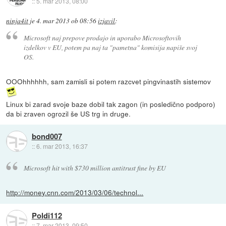
::
5. mar 2013, 08:00
ninja4it
je
4. mar 2013 ob 08:56
izjavil
:
Microsoft naj prepove prodajo in uporabo Microsoftovih
izdelkov v EU, potem pa naj ta "pametna" komisija napiše svoj
OS.
OOOhhhhhh, sam zamisli si potem razcvet pingvinastih sistemov
Linux bi zarad svoje baze dobil tak zagon (in posledično podporo)
da bi zraven ogrozil še US trg in druge.
bond007
::
6. mar 2013, 16:37
Microsoft hit with $730 million antitrust fine by EU
http://money.cnn.com/2013/03/06/technol...
Poldi112
::
7. mar 2013, 09:50