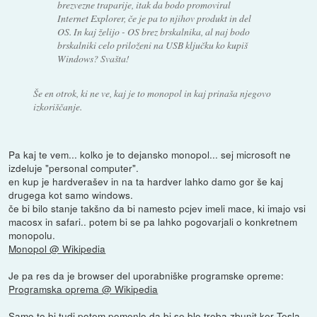
brezvezne traparije, itak da bodo promoviral
Internet Explorer, če je pa to njihov produkt in del
OS. In kaj želijo - OS brez brskalnika, al naj bodo
brskalniki celo priloženi na USB ključku ko kupiš
Windows? Svašta!
Še en otrok, ki ne ve, kaj je to monopol in kaj prinaša njegovo
izkoriščanje.
Pa kaj te vem... kolko je to dejansko monopol... sej microsoft ne
izdeluje "personal computer".
en kup je hardverašev in na ta hardver lahko damo gor še kaj
drugega kot samo windows.
če bi bilo stanje takšno da bi namesto pcjev imeli mace, ki imajo vsi
macosx in safari.. potem bi se pa lahko pogovarjali o konkretnem
monopolu.
Monopol @ Wikipedia
Je pa res da je browser del uporabniške programske opreme:
Programska oprema @ Wikipedia
Samo to bi tudi potem pomenlo da bi se blo treba zbunit ker Tesla