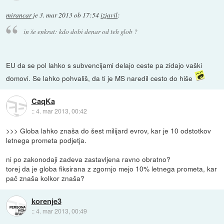
mirancar
je
3. mar 2013 ob 17:54
izjavil
:
in še enkrat: kdo dobi denar od teh glob ?
EU da se pol lahko s subvencijami delajo ceste pa zidajo vaški
domovi. Se lahko pohvališ, da ti je MS naredil cesto do hiše
CaqKa
::
4. mar 2013, 00:42
>>> Globa lahko znaša do šest milijard evrov, kar je 10 odstotkov
letnega prometa podjetja.
ni po zakonodaji zadeva zastavljena ravno obratno?
torej da je globa fiksirana z zgornjo mejo 10% letnega prometa, kar
pač znaša kolkor znaša?
korenje3
::
4. mar 2013, 00:49