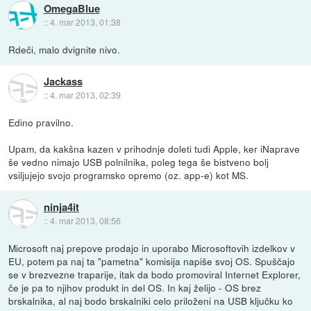
OmegaBlue
::
4. mar 2013, 01:38
Rdeči, malo dvignite nivo.
Jackass
::
4. mar 2013, 02:39
Edino pravilno.
Upam, da kakšna kazen v prihodnje doleti tudi Apple, ker iNaprave
še vedno nimajo USB polnilnika, poleg tega še bistveno bolj
vsiljujejo svojo programsko opremo (oz. app-e) kot MS.
ninja4it
::
4. mar 2013, 08:56
Microsoft naj prepove prodajo in uporabo Microsoftovih izdelkov v
EU, potem pa naj ta "pametna" komisija napiše svoj OS. Spuščajo
se v brezvezne traparije, itak da bodo promoviral Internet Explorer,
če je pa to njihov produkt in del OS. In kaj želijo - OS brez
brskalnika, al naj bodo brskalniki celo priloženi na USB ključku ko