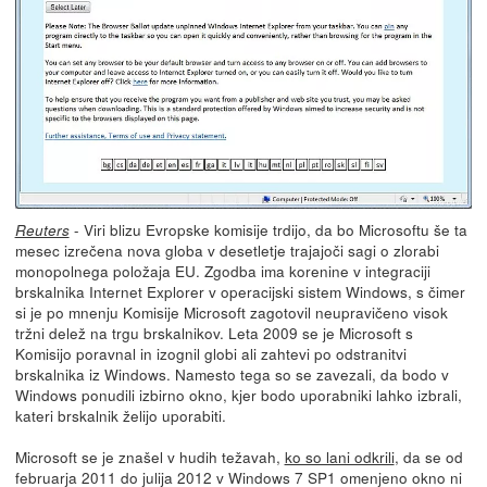
- Viri blizu Evropske komisije trdijo, da bo Microsoftu še ta
Reuters
mesec izrečena nova globa v desetletje trajajoči sagi o zlorabi
monopolnega položaja EU. Zgodba ima korenine v integraciji
brskalnika Internet Explorer v operacijski sistem Windows, s čimer
si je po mnenju Komisije Microsoft zagotovil neupravičeno visok
tržni delež na trgu brskalnikov. Leta 2009 se je Microsoft s
Komisijo poravnal in izognil globi ali zahtevi po odstranitvi
brskalnika iz Windows. Namesto tega so se zavezali, da bodo v
Windows ponudili izbirno okno, kjer bodo uporabniki lahko izbrali,
kateri brskalnik želijo uporabiti.
Microsoft se je znašel v hudih težavah,
ko so lani odkrili
, da se od
februarja 2011 do julija 2012 v Windows 7 SP1 omenjeno okno ni