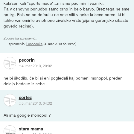
kakrsen koli "sports mode"...mi smo pac mirni vozniki.
Pa v osnovno ponudbo samo crno in belo barvo. Brez tega ne sme
na trg. Folk se po defaultu ne sme silit v neke kricece barve, ki bi
lahko vzmemirile avtohtone zivalske vrste(pijano gorenjsko cikasto
govedo recimo).
Zgodovina sprememb…
spremenilo:
Looooooka
(
4. mar 2013 ob 19:55
)
pecorin
::
4. mar 2013, 20:02
ne bi škodilo, če bi si eni pogledali kaj pomeni monopol, preden
delajo bedake iz sebe...
cortez
::
5. mar 2013, 04:32
Ali ima google monopol ?
stara mama