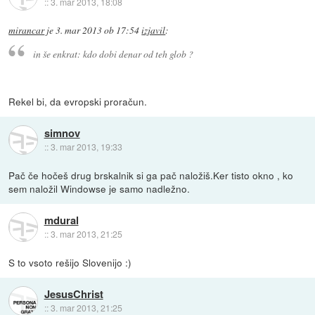
::
3. mar 2013, 18:08
mirancar
je
3. mar 2013 ob 17:54
izjavil
:
in še enkrat: kdo dobi denar od teh glob ?
Rekel bi, da evropski proračun.
simnov
::
3. mar 2013, 19:33
Pač če hočeš drug brskalnik si ga pač naložiš.Ker tisto okno , ko
sem naložil Windowse je samo nadležno.
mdural
::
3. mar 2013, 21:25
S to vsoto rešijo Slovenijo :)
JesusChrist
::
3. mar 2013, 21:25