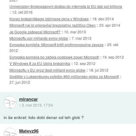
Univerzalen širokopasovni dostop do interneta bi EU stal pol bilijona
::
12. okt 2016
Konec brskalniškega izbirnega okna v Windows
::
18. dec 2014
Microsoft naj bi pripravljal brezplačno različico Oken
::
23. apr 2014
Je Google zašpecal Microsoft?
::
10. mar 2013
Microsoftu pol milijarde evrov globe
::
7. mar 2013
Evropska komisija: Microsoft kršil protimonopolne zaveze
::
25. okt
2012
Evropska komisija bo začela postopek zoper Microsoft
::
19. sep 2012
V Windows 8 za EU izbira brskalnika
::
12. sep 2012
Microsoftu v EU grozi šest milijard evrov globe
::
18. jul 2012
Sodišče v Luksemburgu potrdilo 860-milijonsko globo za Microsoft
::
27. jun 2012
mirancar
::
3. mar 2013, 17:54
in še enkrat: kdo dobi denar od teh glob ?
Matevz96