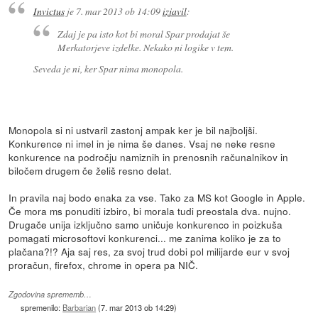
Invictus
je
7. mar 2013 ob 14:09
izjavil
:
Zdaj je pa isto kot bi moral Spar prodajat še
Merkatorjeve izdelke. Nekako ni logike v tem.
Seveda je ni, ker Spar nima monopola.
Monopola si ni ustvaril zastonj ampak ker je bil najboljši.
Konkurence ni imel in je nima še danes. Vsaj ne neke resne
konkurence na področju namiznih in prenosnih računalnikov in
biločem drugem če želiš resno delat.
In pravila naj bodo enaka za vse. Tako za MS kot Google in Apple.
Če mora ms ponuditi izbiro, bi morala tudi preostala dva. nujno.
Drugače unija izključno samo uničuje konkurenco in poizkuša
pomagati microsoftovi konkurenci... me zanima koliko je za to
plačana?!? Aja saj res, za svoj trud dobi pol milijarde eur v svoj
proračun, firefox, chrome in opera pa NIČ.
Zgodovina sprememb…
spremenilo:
Barbarian
(
7. mar 2013 ob 14:29
)