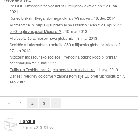
Po GDPR izrečenih za več kot 150 milijonov evrov glob
::
20. jan
2021
Konec brskalniškega izbirnega okna v Windows
::
18. dec 2014
Microsoft naj bi pripravljal brezplačno različico Oken
::
23. apr 2014
Je Google zašpecal Microsoft?
::
10. mar 2013
Microsoftu še ta mesec nova globa EU
::
3. mar 2013
Sodišče v Luksemburgu potrdilo 860-milijonsko globo za Microsoft
::
27. jun 2012
Nizozemsko računsko sodišče: Prehod na odprto kodo bi prihranil
zanemarljivo
::
17. mar 2011
Fujitsu in Toshiba združujeta oddelek za mobilnike
::
1. avg 2010
Danes: Potrditev odločitve v zadevi Komisije EU proti Microsoftu
::
17.
sep 2007
«
1
2
3
»
HardFu
::
7. mar 2013, 09:56