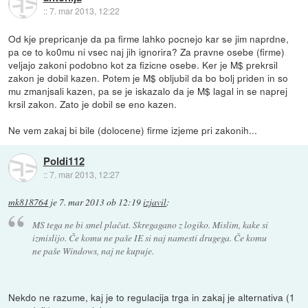
::
7. mar 2013, 12:22
Od kje prepricanje da pa firme lahko pocnejo kar se jim naprdne,
pa ce to ko0mu ni vsec naj jih ignorira? Za pravne osebe (firme)
veljajo zakoni podobno kot za fizicne osebe. Ker je M$ prekrsil
zakon je dobil kazen. Potem je M$ obljubil da bo bolj priden in so
mu zmanjsali kazen, pa se je iskazalo da je M$ lagal in se naprej
krsil zakon. Zato je dobil se eno kazen.
Ne vem zakaj bi bile (dolocene) firme izjeme pri zakonih...
Poldi112
::
7. mar 2013, 12:27
mk818764
je
7. mar 2013 ob 12:19
izjavil
:
MS tega ne bi smel plačat. Skregagano z logiko. Mislim, kake si
izmislijo. Če komu ne paše IE si naj namesti drugega. Če komu
ne paše Windows, naj ne kupuje.
Nekdo ne razume, kaj je to regulacija trga in zakaj je alternativa (1