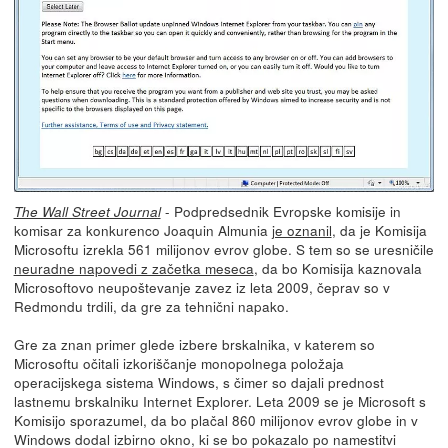
- Podpredsednik Evropske komisije in
The Wall Street Journal
komisar za konkurenco Joaquin Almunia
je oznanil
, da je Komisija
Microsoftu izrekla 561 milijonov evrov globe. S tem so se uresničile
neuradne napovedi z začetka meseca
, da bo Komisija kaznovala
Microsoftovo neupoštevanje zavez iz leta 2009, čeprav so v
Redmondu trdili, da gre za tehnični napako.
Gre za znan primer glede izbere brskalnika, v katerem so
Microsoftu očitali izkoriščanje monopolnega položaja
operacijskega sistema Windows, s čimer so dajali prednost
lastnemu brskalniku Internet Explorer. Leta 2009 se je Microsoft s
Komisijo sporazumel, da bo plačal 860 milijonov evrov globe in v
Windows dodal izbirno okno, ki se bo pokazalo po namestitvi