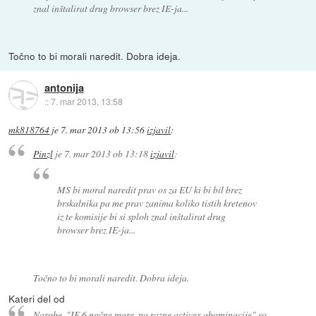
znal inštalirat drug browser brez IE-ja...
Točno to bi morali naredit. Dobra ideja.
antonija
::
7. mar 2013, 13:58
mk818764
je
7. mar 2013 ob 13:56
izjavil
:
Pinzl
je
7. mar 2013 ob 13:18
izjavil
:
MS bi moral naredit prav os za EU ki bi bil brez
brskalnika pa me prav zanima koliko tistih kretenov
iz te komisije bi si sploh znal inštalirat drug
browser brez IE-ja...
Točno to bi morali naredit. Dobra ideja.
Kateri del od
Narobe. "IE 6 nočne more, pa razne activex abominacije" so