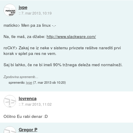
jype
::
7. mar 2013, 10:19
maticko> Men pa za linux -.-
Na, tle maš, za džabe:
http://www.slackware.com/
roCkY> Zakaj ne iz neke v sistemu privzete rešitve narediti prvi
korak v splet pa res ne vem.
Saj bi lahko, če ne bi imeli 90% tržnega deleža med normalneži.
Zgodovina sprememb…
spremenilo:
jype
(
7. mar 2013 ob 10:20
)
lovrenca
::
7. mar 2013, 11:02
Očitno Eu rabi denar :D
Gregor P