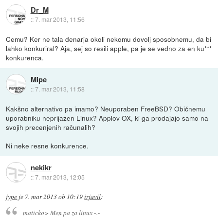
Dr_M
::
7. mar 2013, 11:56
Cemu? Ker ne tala denarja okoli nekomu dovolj sposobnemu, da bi
lahko konkuriral? Aja, sej so resili apple, pa je se vedno za en ku***
konkurenca.
Mipe
::
7. mar 2013, 11:58
Kakšno alternativo pa imamo? Neuporaben FreeBSD? Običnemu
uporabniku neprijazen Linux? Applov OX, ki ga prodajajo samo na
svojih precenjenih računalih?
Ni neke resne konkurence.
nekikr
::
7. mar 2013, 12:05
jype
je
7. mar 2013 ob 10:19
izjavil
:
maticko> Men pa za linux -.-