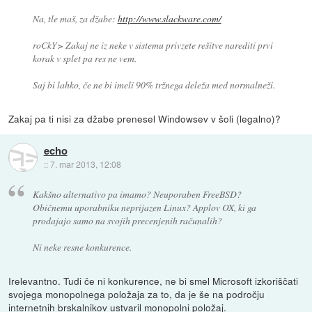
Na, tle maš, za džabe:
http://www.slackware.com/
roCkY> Zakaj ne iz neke v sistemu privzete rešitve narediti prvi
korak v splet pa res ne vem.
Saj bi lahko, če ne bi imeli 90% tržnega deleža med normalneži.
Zakaj pa ti nisi za džabe prenesel Windowsev v šoli (legalno)?
echo
::
7. mar 2013, 12:08
Kakšno alternativo pa imamo? Neuporaben FreeBSD?
Običnemu uporabniku neprijazen Linux? Applov OX, ki ga
prodajajo samo na svojih precenjenih računalih?
Ni neke resne konkurence.
Irelevantno. Tudi če ni konkurence, ne bi smel Microsoft izkoriščati
svojega monopolnega položaja za to, da je še na področju
internetnih brskalnikov ustvaril monopolni položaj.