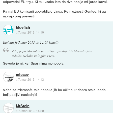
odpovedal EU trgu. Ki mu vsako leto do dve nabije milijardo kazni.
Pa naj EU komisarji uporabljajo Linux. Po možnosti Gentoo, ki ga
morajo prej prevesti ...
bluefish
::
7. mar 2013, 14:10
Invictus
je
7. mar 2013 ob 14:09
izjavil
:
Zdaj je pa isto kot bi moral Spar prodajat še Merkatorjeve
izdelke. Nekako ni logike v tem.
Seveda je ni, ker Spar nima monopola.
mtosev
::
7. mar 2013, 14:13
slabo za microsoft. tale napaka jih bo očitno kr dobro stala. bodo
bolj pazljivi naslednjič
MrStein
::
7. mar 2013, 14:20