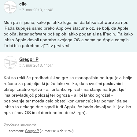
cile
::
7. mar 2013, 11:42
Men pa ni jasno, kako je lahko legalno, da lahko software za npr.
iPada kupuješ samo preko Applove štacune oz. še bolj, da Apple
odloča, kater software boš sploh lahko poganjal na iPadih. Pa kako
lahko Apple dovoli uporabo svojega OS-a samo na Apple compih.
To bi bilo potrebno zj***t v prvi vrsti.
Gregor P
::
7. mar 2013, 11:47
Kot so rekli že predhodniki se gre za monopolista na trgu (oz. bolje
rečeno za podjetje, ki je že tako veliko, da s svojimi poslovnimi
ukrepi znatno vpliva - ali bi lahko vplival - na stanje na trgu, kjer
ima prevladujoč položaj ter ogroža - ali bi lahko ogrožal -
poslovanje ter morda celo obstoj konkurence); kar pomeni da se
lahko to nekega dne zgodi tudi Applu, če bodo dovolj veliki (oz. bo
npr. njihov OS imel dominanten delež trga).
Zgodovina sprememb…
spremenil:
Gregor P
(
7. mar 2013 ob 11:52
)