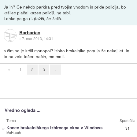
Ja in? Če nekdo parkira pred tvojim vhodom in pride policija, bo
kršilec plačal kazen policiji, ne tebi.
Lahko pa ga (iz)tožiš, če želiš.
Barbarian
::
7. mar 2013, 14:31
s čim pa je kršil monopol? izbiro brskalnika ponuja že nekaj let. In
to na zelo tečen način, me moti.
«
1
2
3
»
Vredno ogleda ...
Tema
Sporočila
»
Konec brskalniškega izbirnega okna v Windows
31
McHusch