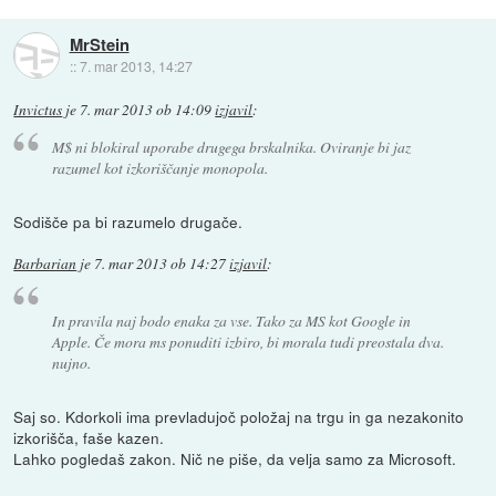
MrStein
::
7. mar 2013, 14:27
Invictus
je
7. mar 2013 ob 14:09
izjavil
:
M$ ni blokiral uporabe drugega brskalnika. Oviranje bi jaz
razumel kot izkoriščanje monopola.
Sodišče pa bi razumelo drugače.
Barbarian
je
7. mar 2013 ob 14:27
izjavil
:
In pravila naj bodo enaka za vse. Tako za MS kot Google in
Apple. Če mora ms ponuditi izbiro, bi morala tudi preostala dva.
nujno.
Saj so. Kdorkoli ima prevladujoč položaj na trgu in ga nezakonito
izkorišča, faše kazen.
Lahko pogledaš zakon. Nič ne piše, da velja samo za Microsoft.