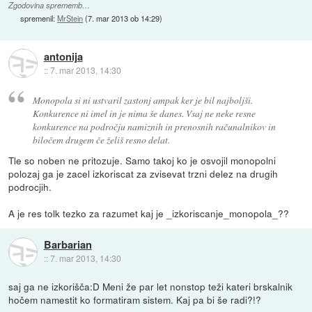
Zgodovina sprememb…
spremenil:
MrStein
(
7. mar 2013 ob 14:29
)
antonija
::
7. mar 2013, 14:30
Monopola si ni ustvaril zastonj ampak ker je bil najboljši.
Konkurence ni imel in je nima še danes. Vsaj ne neke resne
konkurence na področju namiznih in prenosnih računalnikov in
biločem drugem če želiš resno delat.
Tle so noben ne pritozuje. Samo takoj ko je osvojil monopolni
polozaj ga je zacel izkoriscat za zvisevat trzni delez na drugih
podrocjih.
A je res tolk tezko za razumet kaj je _izkoriscanje_monopola_??
Barbarian
::
7. mar 2013, 14:30
saj ga ne izkorišča:D Meni že par let nonstop teži kateri brskalnik
hočem namestit ko formatiram sistem. Kaj pa bi še radi?!?