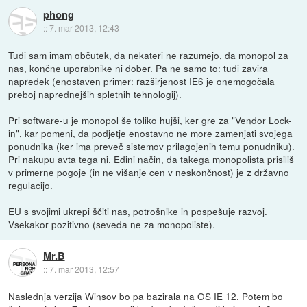
phong
::
7. mar 2013, 12:43
Tudi sam imam občutek, da nekateri ne razumejo, da monopol za
nas, končne uporabnike ni dober. Pa ne samo to: tudi zavira
napredek (enostaven primer: razširjenost IE6 je onemogočala
preboj naprednejših spletnih tehnologij).
Pri software-u je monopol še toliko hujši, ker gre za "Vendor Lock-
in", kar pomeni, da podjetje enostavno ne more zamenjati svojega
ponudnika (ker ima preveč sistemov prilagojenih temu ponudniku).
Pri nakupu avta tega ni. Edini način, da takega monopolista prisiliš
v primerne pogoje (in ne višanje cen v neskončnost) je z državno
regulacijo.
EU s svojimi ukrepi ščiti nas, potrošnike in pospešuje razvoj.
Vsekakor pozitivno (seveda ne za monopoliste).
Mr.B
::
7. mar 2013, 12:57
Naslednja verzija Winsov bo pa bazirala na OS IE 12. Potem bo