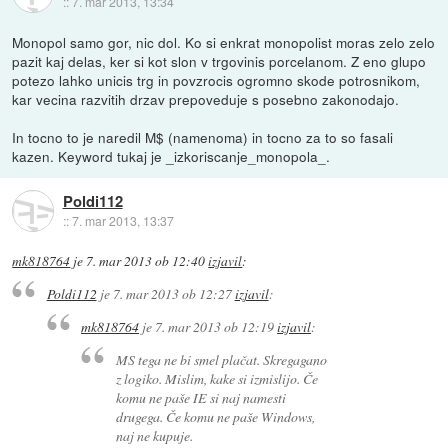
::
7. mar 2013, 13:34
Monopol samo gor, nic dol. Ko si enkrat monopolist moras zelo zelo
pazit kaj delas, ker si kot slon v trgovinis porcelanom. Z eno glupo
potezo lahko unicis trg in povzrocis ogromno skode potrosnikom,
kar vecina razvitih drzav prepoveduje s posebno zakonodajo.
In tocno to je naredil M$ (namenoma) in tocno za to so fasali
kazen. Keyword tukaj je _izkoriscanje_monopola_.
Poldi112
::
7. mar 2013, 13:37
mk818764
je
7. mar 2013 ob 12:40
izjavil
:
Poldi112
je
7. mar 2013 ob 12:27
izjavil
:
mk818764
je
7. mar 2013 ob 12:19
izjavil
:
MS tega ne bi smel plačat. Skregagano
z logiko. Mislim, kake si izmislijo. Če
komu ne paše IE si naj namesti
drugega. Če komu ne paše Windows,
naj ne kupuje.