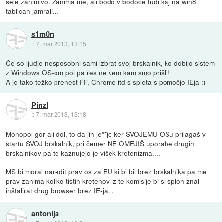
šele zanimivo. Zanima me, ali bodo v bodoče tudi kaj na win8
tablicah jamrali...
s1m0n
::
7. mar 2013, 13:15
Če so ljudje nesposobni sami izbrat svoj brskalnik, ko dobijo sistem
z Windows OS-om pol pa res ne vem kam smo prišli!
A je tako težko prenest FF, Chrome itd s spleta s pomočjo IEja :)
Pinzl
::
7. mar 2013, 13:18
Monopol gor ali dol, to da jih je**jo ker SVOJEMU OSu prilagaš v
štartu SVOJ brskalnik, pri čemer NE OMEJIŠ uporabe drugih
brskalnikov pa te kaznujejo je višek kretenizma....
MS bi moral naredit prav os za EU ki bi bil brez brskalnika pa me
prav zanima koliko tistih kretenov iz te komisije bi si sploh znal
inštalirat drug browser brez IE-ja...
antonija