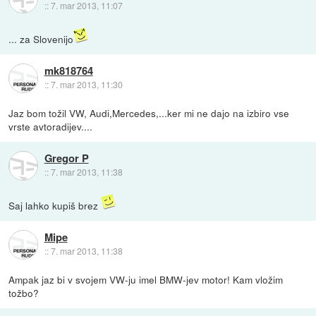
::
7. mar 2013, 11:07
... za Slovenijo
mk818764
::
7. mar 2013, 11:30
Jaz bom tožil VW, Audi,Mercedes,...ker mi ne dajo na izbiro vse
vrste avtoradijev....
Gregor P
::
7. mar 2013, 11:38
Saj lahko kupiš brez
Mipe
::
7. mar 2013, 11:38
Ampak jaz bi v svojem VW-ju imel BMW-jev motor! Kam vložim
tožbo?