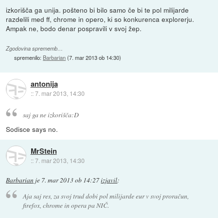
izkorišča ga unija. pošteno bi bilo samo če bi te pol milijarde
razdelili med ff, chrome in opero, ki so konkurenca explorerju.
Ampak ne, bodo denar pospravili v svoj žep.
Zgodovina sprememb…
spremenilo:
Barbarian
(
7. mar 2013 ob 14:30
)
antonija
::
7. mar 2013, 14:30
saj ga ne izkorišča:D
Sodisce says no.
MrStein
::
7. mar 2013, 14:30
Barbarian
je
7. mar 2013 ob 14:27
izjavil
:
Aja saj res, za svoj trud dobi pol milijarde eur v svoj proračun,
firefox, chrome in opera pa NIČ.