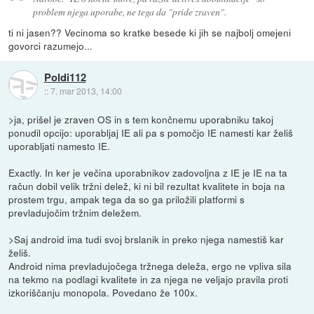
problem njega uporabe, ne tega da "pride zraven".
ti ni jasen?? Vecinoma so kratke besede ki jih se najbolj omejeni
govorci razumejo...
Poldi112
::
7. mar 2013, 14:00
>ja, prišel je zraven OS in s tem končnemu uporabniku takoj
ponudil opcijo: uporabljaj IE ali pa s pomočjo IE namesti kar želiš
uporabljati namesto IE.
Exactly. In ker je večina uporabnikov zadovoljna z IE je IE na ta
račun dobil velik tržni delež, ki ni bil rezultat kvalitete in boja na
prostem trgu, ampak tega da so ga priložili platformi s
prevladujočim tržnim deležem.
>Saj android ima tudi svoj brslanik in preko njega namestiš kar
želiš.
Android nima prevladujočega tržnega deleža, ergo ne vpliva sila
na tekmo na podlagi kvalitete in za njega ne veljajo pravila proti
izkoriščanju monopola. Povedano že 100x.