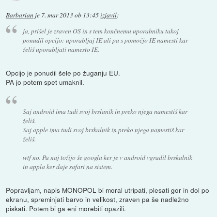
Barbarian
je
7. mar 2013 ob 13:45
izjavil
:
ja, prišel je zraven OS in s tem končnemu uporabniku takoj
ponudil opcijo: uporabljaj IE ali pa s pomočjo IE namesti kar
želiš uporabljati namesto IE.
Opcijo je ponudil šele po žuganju EU.
PA jo potem spet umaknil.
Saj android ima tudi svoj brslanik in preko njega namestiš kar
želiš.
Saj apple ima tudi svoj brskalnik in preko njega namestiš kar
želiš.
wtf no. Pa naj tožijo še googla ker je v android vgradil brskalnik
in appla ker daje safari na sistem.
Popravljam, napis MONOPOL bi moral utripati, plesati gor in dol po
ekranu, spreminjati barvo in velikost, zraven pa še nadležno
piskati. Potem bi ga eni morebiti opazili.