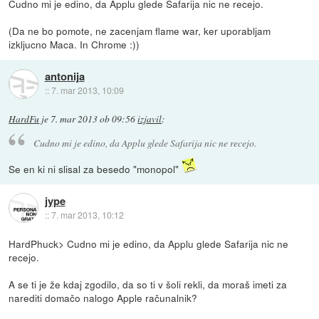
Cudno mi je edino, da Applu glede Safarija nic ne recejo.
(Da ne bo pomote, ne zacenjam flame war, ker uporabljam
izkljucno Maca. In Chrome :))
antonija
::
7. mar 2013, 10:09
HardFu
je
7. mar 2013 ob 09:56
izjavil
:
Cudno mi je edino, da Applu glede Safarija nic ne recejo.
Se en ki ni slisal za besedo "monopol"
jype
::
7. mar 2013, 10:12
HardPhuck> Cudno mi je edino, da Applu glede Safarija nic ne
recejo.
A se ti je že kdaj zgodilo, da so ti v šoli rekli, da moraš imeti za
narediti domačo nalogo Apple računalnik?