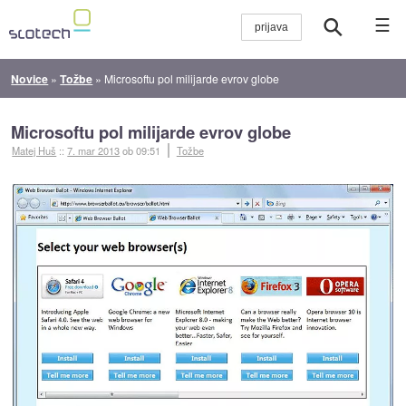
☰
Novice
»
Tožbe
»
Microsoftu pol milijarde evrov globe
Microsoftu pol milijarde evrov globe
Matej Huš
::
7. mar 2013
ob 09:51
Tožbe