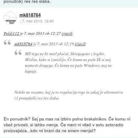
ponudnik) res res slaba.
mk818764
::
7. mar 2013, 12:40
Poldi112
je
7. mar 2013 ob 12:27
izjavil
:
mk818764
je
7. mar 2013 ob 12:19
izjavil
:
MS tega ne bi smel plačat. Skregagano z logiko.
Mislim, kake si izmislijo. Če komu ne paše IE si naj
namesti drugega. Če komu ne paše Windows, naj ne
kupuje.
Nekdo ne razume, kaj je to regulacija trga in zakaj je alternativa
(1 ponudnik) res res slaba.
En ponudnik? Saj pa mas na izbiro polno brskalnikov. Če komu ni
všeč privzeti, si lahko menja. Če meni ni všeč v avtu avtoradio
proizvajalca...kdo mi brani da ne smem menjat?