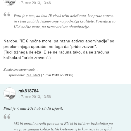
::
7. mar 2013, 13:46
Fora je v tem, da ima IE visok tržni delež zato, ker pride zraven
in s tem zaobide tekmovanje na področju kvalitete. Posledica so
IE 6 nočne more, pa razne activex abominacije.
Narobe. "IE 6 nočne more, pa razne activex abominacije" so
problem njega uporabe, ne tega da "pride zraven".
(Tudi tržnega deleža IE se ne računa tako, da se zračuna
kolikokrat "pride zraven".)
Zgodovina sprememb…
spremenilo:
PaX_MaN
(
7. mar 2013 ob 13:49
)
mk818764
::
7. mar 2013, 13:56
Pinzl
je
7. mar 2013 ob 13:18
izjavil
:
MS bi moral naredit prav os za EU ki bi bil brez brskalnika pa
me prav zanima koliko tistih kretenov iz te komisije bi si sploh