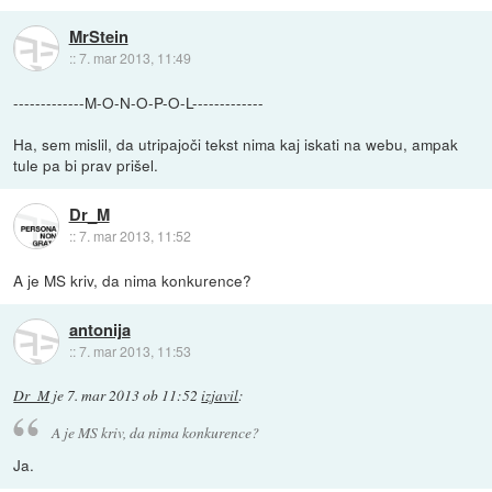
MrStein
::
7. mar 2013, 11:49
-------------M-O-N-O-P-O-L-------------
Ha, sem mislil, da utripajoči tekst nima kaj iskati na webu, ampak
tule pa bi prav prišel.
Dr_M
::
7. mar 2013, 11:52
A je MS kriv, da nima konkurence?
antonija
::
7. mar 2013, 11:53
Dr_M
je
7. mar 2013 ob 11:52
izjavil
:
A je MS kriv, da nima konkurence?
Ja.