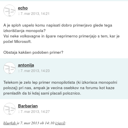
echo
::
7. mar 2013, 14:21
A je sploh uspelo komu napisati dobro primerjavo glede tega
izkoriščanja monopola?
Vsi neke volksvagne in špare neprimerno primerjajo s tem, kar je
počel Microsoft.
Obstaja kakšen podoben primer?
antonija
::
7. mar 2013, 14:23
Telekom je zelo lep primer monopilotista (ki izkorisca monopolni
polozaj) pri nas, ampak je vecina osebkov na forumu kot kaze
premladih da bi kdaj sami placali poloznico.
Barbarian
::
7. mar 2013, 14:27
bluefish
je
7. mar 2013 ob 14:10
izjavil
: