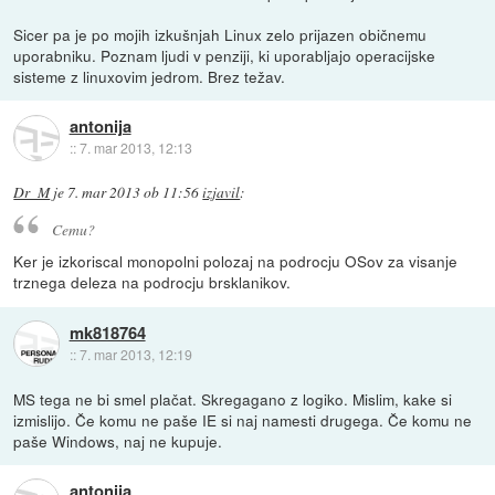
Sicer pa je po mojih izkušnjah Linux zelo prijazen običnemu
uporabniku. Poznam ljudi v penziji, ki uporabljajo operacijske
sisteme z linuxovim jedrom. Brez težav.
antonija
::
7. mar 2013, 12:13
Dr_M
je
7. mar 2013 ob 11:56
izjavil
:
Cemu?
Ker je izkoriscal monopolni polozaj na podrocju OSov za visanje
trznega deleza na podrocju brsklanikov.
mk818764
::
7. mar 2013, 12:19
MS tega ne bi smel plačat. Skregagano z logiko. Mislim, kake si
izmislijo. Če komu ne paše IE si naj namesti drugega. Če komu ne
paše Windows, naj ne kupuje.
antonija