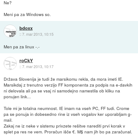
Ne?
Meni pa za Windows so.
bdoxx
::
7. mar 2013, 10:15
Men pa za linux -.-
roCkY
::
7. mar 2013, 10:17
Država Slovenija je tudi že marsikomu rekla, da mora imeti IE.
Marsikdaj z trenutno verzijo FF komponenta za podpis na e-davkih
ni delovala ali pa se vsaj ni samodejno namestila ob kliku na
ponujen link...
Tole mi je totalna neumnost. IE imam na vseh PC, FF tudi. Crome
pa se ponuja in dobesedno rine iz vseh vogalov ker uporabljam g-
mail.
Zakaj ne iz neke v sistemu privzete rešitve narediti prvi korak v
splet pa res ne vem. Proračun išče €. M$ nam jih bo pa zaračunal.