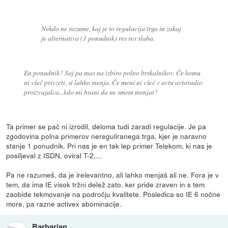
Nekdo ne razume, kaj je to regulacija trga in zakaj
je alternativa (1 ponudnik) res res slaba.
En ponudnik? Saj pa mas na izbiro polno brskalnikov. Če komu
ni všeč privzeti, si lahko menja. Če meni ni všeč v avtu avtoradio
proizvajalca...kdo mi brani da ne smem menjat?
Ta primer se pač ni izrodil, deloma tudi zaradi regulacije. Je pa
zgodovina polna primerov nereguliranega trga, kjer je naravno
stanje 1 ponudnik. Pri nas je en tak lep primer Telekom, ki nas je
posiljeval z ISDN, oviral T-2,...
Pa ne razumeš, da je irelevantno, ali lahko menjaš ali ne. Fora je v
tem, da ima IE visok tržni delež zato, ker pride zraven in s tem
zaobide tekmovanje na področju kvalitete. Posledica so IE 6 nočne
more, pa razne activex abominacije.
Barbarian