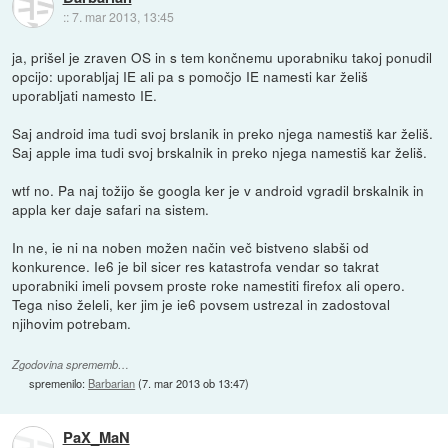
::
7. mar 2013, 13:45
ja, prišel je zraven OS in s tem končnemu uporabniku takoj ponudil
opcijo: uporabljaj IE ali pa s pomočjo IE namesti kar želiš
uporabljati namesto IE.
Saj android ima tudi svoj brslanik in preko njega namestiš kar želiš.
Saj apple ima tudi svoj brskalnik in preko njega namestiš kar želiš.
wtf no. Pa naj tožijo še googla ker je v android vgradil brskalnik in
appla ker daje safari na sistem.
In ne, ie ni na noben možen način več bistveno slabši od
konkurence. Ie6 je bil sicer res katastrofa vendar so takrat
uporabniki imeli povsem proste roke namestiti firefox ali opero.
Tega niso želeli, ker jim je ie6 povsem ustrezal in zadostoval
njihovim potrebam.
Zgodovina sprememb…
spremenilo:
Barbarian
(
7. mar 2013 ob 13:47
)
PaX_MaN