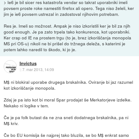
> Ie6 je bil sicer res katastrofa vendar so takrat uporabniki imeli
povsem proste roke namestiti firefox ali opero. Tega niso želeli, ker
jim je ie6 povsem ustrezal in zadostoval njihovim potrebam.
Res je. Imeli so možnost. Ampak je niso izkoristili ker je bil za njih
good enough. Je pa zato trpela tako konkurenca, kot uporabniki.
Ker crap od IE na prostem trgu (to je, brez izkoriščanja monopola
MS pri OS-u) nikoli ne bi prišel do tržnega deleža, s katerimi je
potem lahko naredil to škodo, ki jo je.
Invictus
::
7. mar 2013, 14:09
M$ ni blokiral uporabe drugega brskalnika. Oviranje bi jaz razumel
kot izkoriščanje monopola.
Zdaj je pa isto kot bi moral Spar prodajat še Merkatorjeve izdelke.
Nekako ni logike v tem.
Če je pa folk butast da ne zna sneti dodatnega brskalnika, pa ni
M$ kriv.
Če bo EU komisija še najprej tako bluzila, se bo M$ enkrat samo