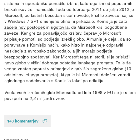
sistema in uporabniku ponudilo izbiro, katerega izmed popularnih
brskalnikov želi namestiti. Toda od februarja 2011 do julija 2012 je
Microsoft, po lastnih besedah sicer nevede, kršil to zavezo, saj se
v Windows 7 SP1 omenjeno okno ni prikazalo. Komisija je zato
začela nov postopek
in
ugotovila
, da Microsoft krši pogodbene
zaveze. Ker gre za ponavljajočo kršitev, čeprav jo Microsoft
pripisuje pomoti, so podjetju izrekli globo.
Almunia je dejal
, da so
poravnave s Komisijo način, kako hitro in najceneje odpraviti
neskladje z evropsko zakonodajo, a jih morajo podjetja
brezpogojno spoštovati. Ker Microsoft tega ni storil, si je prislužil
novo globo v višini dobrega odstotka lanskega prometa. To je še
vedno znaten popust v primerjavi z najvišjo zagroženo globo (10
odstotkov letnega prometa), ki ga je bil Microsoft deležen zaradi
zglednega sodelovanja s Komisijo takoj po odkritju.
Vsota vseh izrečenih glob Microsoftu od leta 1998 v EU se je s tem
povzpela na 2,2 milijardi evrov.
143 komentarjev
Preberite si še…