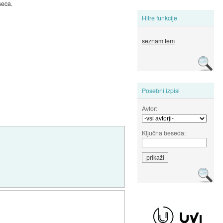
seca.
Hitre funkcije
seznam tem
Posebni izpisi
Avtor:
Ključna beseda: