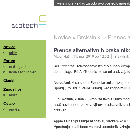
Meta mora v sklad za odpravo posledic uporabe
Novice
»
Brskalniki
»
Prenos a
Novice
Prenos alternativnih brskalnik
arhiv
Matej Huš
::
11. mar 2010
ob 12:02
Brskalniki
Forum
Ars Technica
- Microsoftovo izbirno okno v evrop
mali oglasi
dela uslugo. Pri
ArsTechnici so se pri proizvajal
teme zadnjih 24h
Članki
Norvežani, ki so spor z Evropsko unijo s svojo pr
Španiji, Poljski in Veliki Britaniji več kot potrojil
Zaposlitve
brskaj
Tudi Mozilla, ki ima v Evropi že tako ali tako mo
Ostalo
tisoč novih uporabnikov. Njihov predstavnik za st
pravila
državah.
Apple se na vprašanje ni odzval, medtem ko v Goo
Vprašanje je, ali bodo vsi novi uporabniki vztr