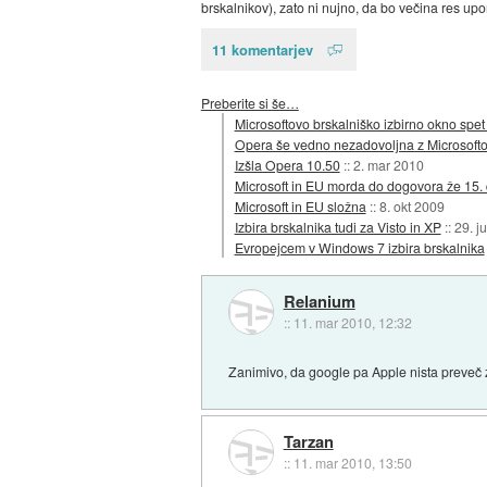
brskalnikov), zato ni nujno, da bo večina res up
11 komentarjev
Preberite si še…
Microsoftovo brskalniško izbirno okno spet
Opera še vedno nezadovoljna z Microsoft
Izšla Opera 10.50
::
2. mar 2010
Microsoft in EU morda do dogovora že 15
Microsoft in EU složna
::
8. okt 2009
Izbira brskalnika tudi za Visto in XP
::
29. j
Evropejcem v Windows 7 izbira brskalnika
Relanium
::
11. mar 2010, 12:32
Zanimivo, da google pa Apple nista preve
Tarzan
::
11. mar 2010, 13:50