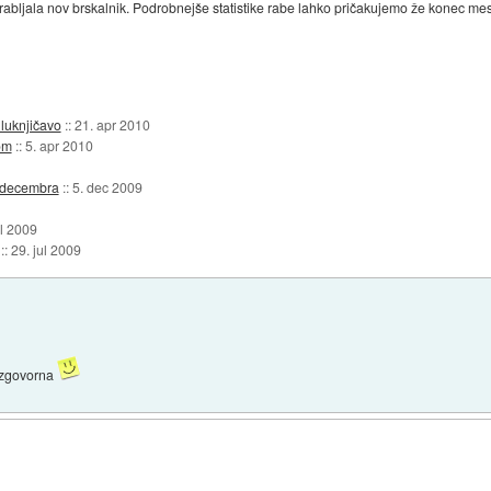
orabljala nov brskalnik. Podrobnejše statistike rabe lahko pričakujemo že konec me
 luknjičavo
::
21. apr 2010
om
::
5. apr 2010
. decembra
::
5. dec 2009
ul 2009
::
29. jul 2009
č zgovorna