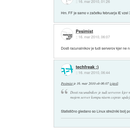
::
16. mar 2010, 01:26
Hm. FF je samo v začetku februarja IE vzel 3%
Pesimist
::
16. mar 2010, 06:07
Dosti racunalnikov je tudi serverov kjer ne
techfreak :)
::
16. mar 2010, 06:44
Pesimist
je
16. mar 2010 ob 06:07
izjavil
:
Dosti racunalnikov je tudi serverov kjer 
mojem server kompu nisem ceprav updejt g
Statistično gledano so Linux strežniki bolj 