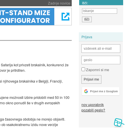
Išči:
Zadnje novice
Prijava
afarija kot privzeti brskalnik, konkurenci že
Zapomni si me
or je pritrdilen.
 njihovega brskalnika v Belgiji, Franciji,
nujene možnosti izbire pridobili med 50 in 100
birno okno ponudil še v drugih evropskih
nov uporabnik
pozabili geslo?
kega časovnega obdobja ne morejo objaviti.
e ob vsakokratnemu izidu nove verzije