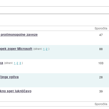
Sporočila
l protimonopolne zaveze
47
opek zoper Microsoft
(strani:
1
2
)
88
ka
(strani:
1
2
3
)
103
čjega vpliva
28
okno spet luknjičavo
39
Sporočila