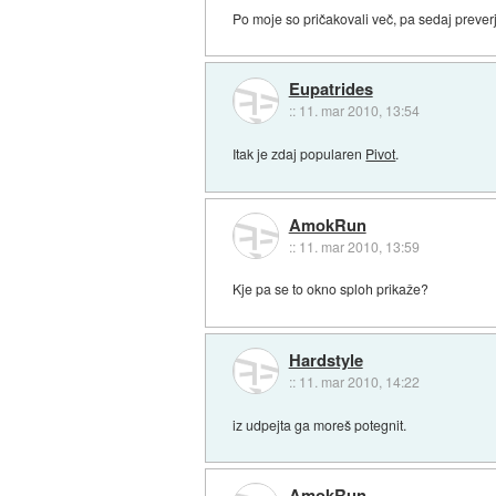
Po moje so pričakovali več, pa sedaj prever
Eupatrides
::
11. mar 2010, 13:54
Itak je zdaj popularen
Pivot
.
AmokRun
::
11. mar 2010, 13:59
Kje pa se to okno sploh prikaže?
Hardstyle
::
11. mar 2010, 14:22
iz udpejta ga moreš potegnit.
AmokRun