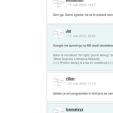
::
11. mar 2010, 14:27
Sem ga. Samo zgleda, da se to pokaže samo, 
Jst
::
11. mar 2010, 23:52
Google me spominja na MS sredi devetdeseti
Islam is not about "I'm right, you're wrong," b
-Wole Soyinka, Literature Nobelist
|-|-|-|-|Proton decay is a tax on existence.|-|-|-
r0ker
::
12. mar 2010, 11:13
vbistvu je kot programček in bližnjica se na
Icematxyz