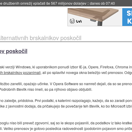
 družbenih omrežij vplačati še 567 milijonov dolarjev
::
danes ob 07:40
lternativnih brskalnikov poskočil
ov poskočil
ski verziji Windows, ki uporabnikom ponudi izbor IE-ja, Opere, Firefoxa, Chroma in S
cih brskalnikov pozanimali
, ali po splavitvi novega okna beležijo več prenosov. Odgov
itožbo zanetili, opažajo učinke. V Opera Software so namreč dejali, da so se prenosi
i. Podrobnih številk niso imeli, so pa njihovo objavo obljubili.
čno zaledje, pridobiva. Prvi podatki, s katerimi razpolagajo, kažejo, da so zaradi po
ike z javnostmi dodaja, da pričakujejo še povečanje teh številk, ko bo Microsoft iz
glu niso bili preveč zgovorni, saj so le skopo pojasnili, da podatkov iz tako krat
ajali. Veliko prenosov je gotovo posledica radovednosti (podobnim pojavom smo prič