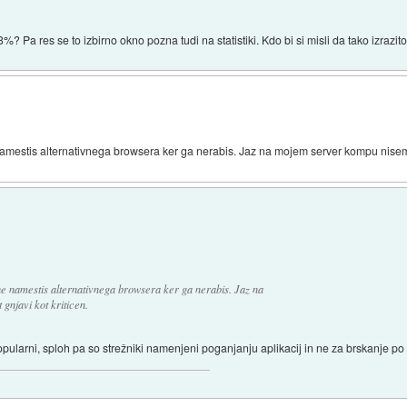
? Pa res se to izbirno okno pozna tudi na statistiki. Kdo bi si misli da tako izrazito 
 namestis alternativnega browsera ker ga nerabis. Jaz na mojem server kompu nisem 
ne namestis alternativnega browsera ker ga nerabis. Jaz na
njavi kot kriticen.
popularni, sploh pa so strežniki namenjeni poganjanju aplikacij in ne za brskanje po 