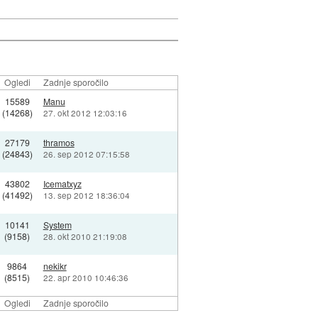
Ogledi
Zadnje sporočilo
15589
Manu
(14268)
27. okt 2012 12:03:16
27179
thramos
(24843)
26. sep 2012 07:15:58
43802
Icematxyz
(41492)
13. sep 2012 18:36:04
10141
System
(9158)
28. okt 2010 21:19:08
9864
nekikr
(8515)
22. apr 2010 10:46:36
Ogledi
Zadnje sporočilo