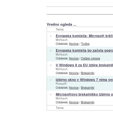
Vredno ogleda ...
Tema
»
Evropska komisija: Microsoft krši
McHusch
Oddelek:
Novice
/
Tožbe
»
Evropska komisija bo začela post
McHusch
Oddelek:
Novice
/
Ostale najave
»
V Windows 8 za EU izbira brskalni
McHusch
Oddelek:
Novice
/
Brskalniki
»
Izbirno okno v Windows 7 nima ve
PrimozR
Oddelek:
Novice
/
Brskalniki
»
Microsoftovo brskalniško izbirno 
McHusch
Oddelek:
Novice
/
Brskalniki
Tema