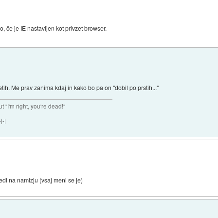
če je IE nastavljen kot privzet browser.
h. Me prav zanima kdaj in kako bo pa on "dobil po prstih..."
ut "I'm right, you're dead!"
|-|
redi na namizju (vsaj meni se je)