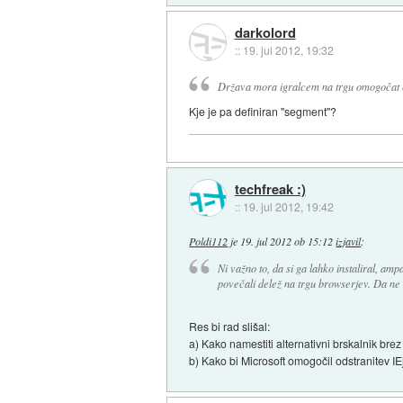
darkolord
::
19. jul 2012, 19:32
Država mora igralcem na trgu omogočat
Kje je pa definiran "segment"?
techfreak :)
::
19. jul 2012, 19:42
Poldi112
je
19. jul 2012 ob 15:12
izjavil
:
Ni važno to, da si ga lahko instaliral, ampa
povečali delež na trgu browserjev. Da ne 
Res bi rad slišal:
a) Kako namestiti alternativni brskalnik bre
b) Kako bi Microsoft omogočil odstranitev IE