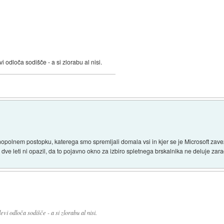
 odloča sodišče - a si zlorabu al nisi.
lnem postopku, katerega smo spremljali domala vsi in kjer se je Microsoft zaveza
dve leti ni opazil, da to pojavno okno za izbiro spletnega brskalnika ne deluje zar
vi odloča sodišče - a si zlorabu al nisi.