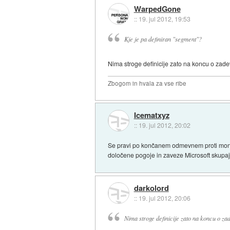
WarpedGone
::
19. jul 2012, 19:53
Kje je pa definiran "segment"?
Nima stroge definicije zato na koncu o zadevi
Zbogom in hvala za vse ribe
Icematxyz
::
19. jul 2012, 20:02
Se pravi po končanem odmevnem proti monopo
določene pogoje in zaveze Microsoft skupaj 
darkolord
::
19. jul 2012, 20:06
Nima stroge definicije zato na koncu o zade