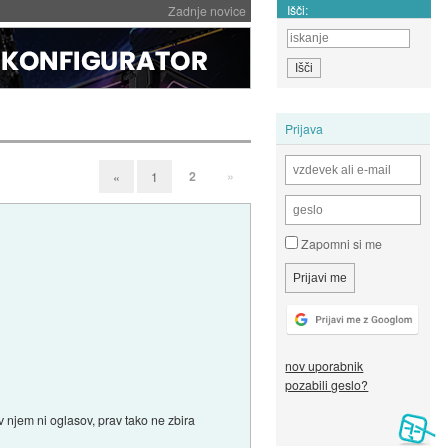
Išči:
Zadnje novice
Prijava
2
»
«
1
Zapomni si me
nov uporabnik
pozabili geslo?
 njem ni oglasov, prav tako ne zbira