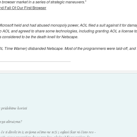
e browser market in a series of strategic maneuvers.
"
d Fall Of Our First Browser
t Microsoft held and had abused monopoly power, AOL filed a suit against it for dama
o AOL and agreed to share some technologies, including granting AOL a license to 
as considered to be the death knell for Netscape.
OL Time Warner) disbanded Netscape. Most of the programmers were laid-off, and
ridobitne koristi
tega altruizma?
e ti direkt in iz avijona očitno ne teži z oglasi (kar ni čisto res -
laciji, si res prepričan da so tam brezplačno? Si prepričan da