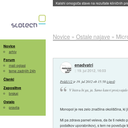
Sandisk že prodal več kot polovico SSD-jev za 
Novice
»
Ostale najave
»
Micr
Novice
arhiv
Forum
enadvatri
mali oglasi
::
19. jul 2012, 16:03
teme zadnjih 24h
Članki
Poldi112
je
19. jul 2012 ob 15:58
izjavil
:
Zaposlitve
V bistvu bi ga, ja. Samo kateri proizvaja
brskaj
Ostalo
pravila
Monopol je res zelo značilna okoliščina, ki j
Mi pa zdrava pamet veleva, da če ti nekdo p
podatkov uporabnikov), s tem ne povečuje tr