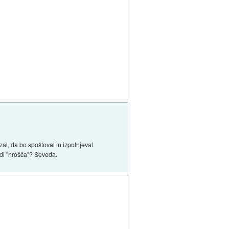
l, da bo spoštoval in izpolnjeval
adi "hrošča"? Seveda.