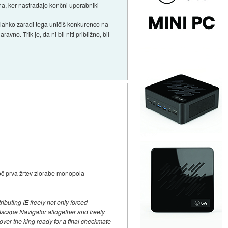
, ker nastradajo končni uporabniki
lahko zaradi tega uničiš konkurenco na
vno. Trik je, da ni bil niti približno, bil
koč prva žrtev zlorabe monopola
ributing IE freely not only forced
tscape Navigator altogether and freely
 over the king ready for a final checkmate