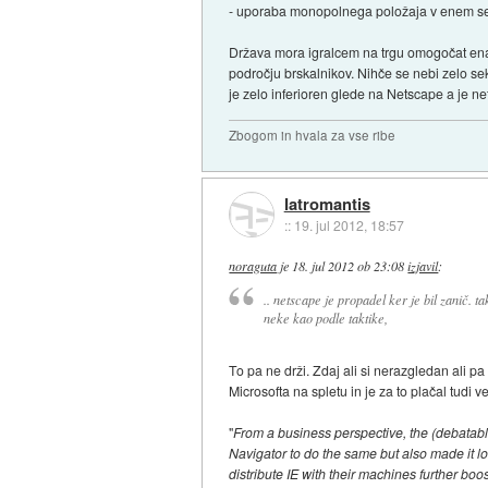
- uporaba monopolnega položaja v enem se
Država mora igralcem na trgu omogočat ena
področju brskalnikov. Nihče se nebi zelo sekir
je zelo inferioren glede na Netscape a je n
Zbogom in hvala za vse ribe
Iatromantis
::
19. jul 2012, 18:57
noraguta
je
18. jul 2012 ob 23:08
izjavil
:
.. netscape je propadel ker je bil zanič. 
neke kao podle taktike,
To pa ne drži. Zdaj ali si nerazgledan ali 
Microsofta na spletu in je za to plačal tudi 
"
From a business perspective, the (debatable)
Navigator to do the same but also made it l
distribute IE with their machines further bo