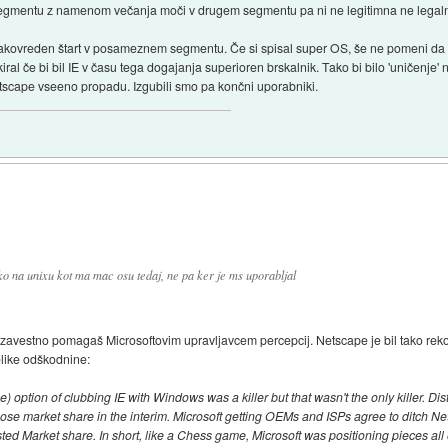
gmentu z namenom večanja moči v drugem segmentu pa ni ne legitimna ne legalna
kovreden štart v posameznem segmentu. Če si spisal super OS, še ne pomeni da 
al če bi bil IE v času tega dogajanja superioren brskalnik. Tako bi bilo 'uničenje' nara
etscape vseeno propadu. Izgubili smo pa končni uporabniki.
tako na unixu kot ma mac osu tedaj, ne pa ker je ms uporabljal
pa zavestno pomagaš Microsoftovim upravljavcem percepcij. Netscape je bil tako re
velike odškodnine:
 option of clubbing IE with Windows was a killer but that wasn't the only killer. Dist
oose market share in the interim. Microsoft getting OEMs and ISPs agree to ditch Ne
osted Market share. In short, like a Chess game, Microsoft was positioning pieces all