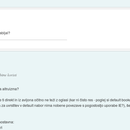
abljal?
tne koristi
ga altruizma?
ti direkt in iz avijona očitno ne teži z oglasi (kar ni čisto res - poglej si default book
 za uvrstitev v default nabor nima nobene povezave s pogostostjo uporabe IE?), 
nostavna:
ri