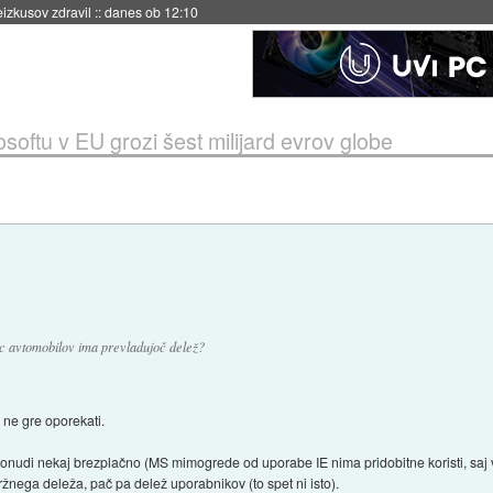
naslednji dve leti
::
danes ob 11:37
osoftu v EU grozi šest milijard evrov globe
lec avtomobilov ima prevladujoč delež?
i ne gre oporekati.
onudi nekaj brezplačno (MS mimogrede od uporabe IE nima pridobitne koristi, saj v
žnega deleža, pač pa delež uporabnikov (to spet ni isto).