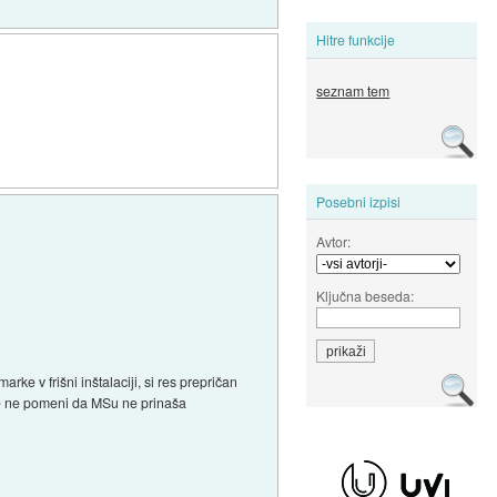
Hitre funkcije
seznam tem
Posebni izpisi
Avtor:
Ključna beseda:
marke v frišni inštalaciji, si res prepričan
še ne pomeni da MSu ne prinaša