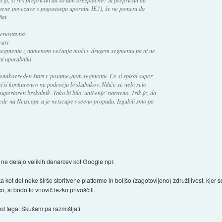
obene povezave s pogostostjo uporabe IE?), še ne pomeni da
ita.
 enostavna:
vari
segmentu z namenom večanja moči v drugem segmentu pa ni ne
ni uporabniki
enakovreden štart v posameznem segmentu. Če si spisal super
ičiš konkurenco na področju brskalnikov. Nihče se nebi zelo
superioren brskalnik. Tako bi bilo 'uničenje' naravno. Trik je, da
en glede na Netscape a je netscape vseeno propadu. Izgubili smo pa
 ne delajo velikih denarcev kot Google npr.
 kot del neke širše storitvene platforme in boljšo (zagotovljeno) združljivost, kjer
, si bodo to vnovič težko privoščili.
d tega. Skušam pa razmišljati.