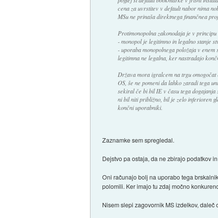
cena za uvrstitev v default nabor nima n
MSu ne prinaša direktnega finančnea prof
Protimonopolna zakonodaja je v principu
- monopol je legitimno in legalno stanje st
- uporaba monopolnega položaja v enem 
legitimna ne legalna, ker nastradajo konč
Država mora igralcem na trgu omogočat 
OS, še ne pomeni da lahko zaradi tega un
sekiral če bi bil IE v času tega dogajanja 
ni bil niti približno, bil je zelo inferior
končni uporabniki.
Zaznamke sem spregledal.
Dejstvo pa ostaja, da ne zbirajo podatkov in
Oni računajo bolj na uporabo tega brskalnika
polomili. Ker imajo tu zdaj močno konkurenco
Nisem slepi zagovornik MS izdelkov, daleč o