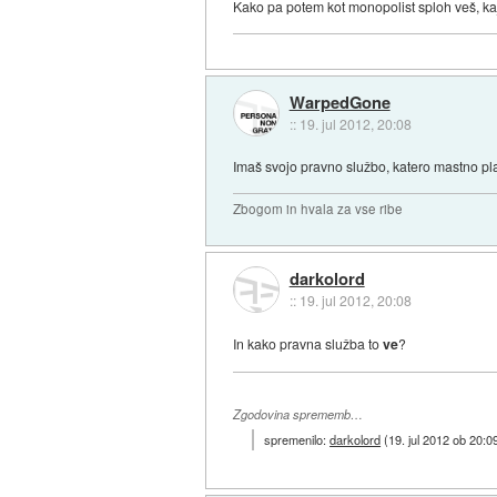
Kako pa potem kot monopolist sploh veš, ka
WarpedGone
::
19. jul 2012, 20:08
Imaš svojo pravno službo, katero mastno plač
Zbogom in hvala za vse ribe
darkolord
::
19. jul 2012, 20:08
In kako pravna služba to
ve
?
Zgodovina sprememb…
spremenilo:
darkolord
(
19. jul 2012 ob 20:0