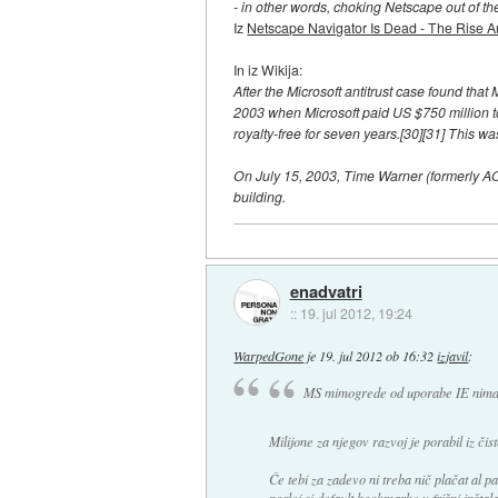
- in other words, choking Netscape out of th
Iz
Netscape Navigator Is Dead - The Rise An
In iz Wikija:
After the Microsoft antitrust case found tha
2003 when Microsoft paid US $750 million t
royalty-free for seven years.[30][31] This w
On July 15, 2003, Time Warner (formerly A
building.
enadvatri
::
19. jul 2012, 19:24
WarpedGone
je
19. jul 2012 ob 16:32
izjavil
:
MS mimogrede od uporabe IE nima p
Milijone za njegov razvoj je porabil iz čis
Če tebi za zadevo ni treba nič plačat al pa č
poglej si default bookmarke v frišni inšta