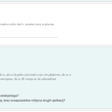
 enakovreden štart v posameznem segmentu.
k to, da so ilegalno izkoristili svojo win platformo, da so si
omenjamo, da se IE sranja ne da odinstalirati.
z obstoječega?
ja, brez onesposobitve milijona drugih aplikacij?