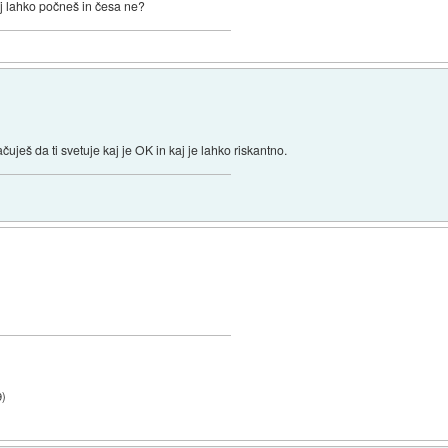
j lahko počneš in česa ne?
uješ da ti svetuje kaj je OK in kaj je lahko riskantno.
9
)