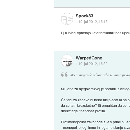
Spock83
::
19. jul 2012, 16:15
Ej a iMaci vprašajo kater brskalnik boš upor
WarpedGone
::
19. jul 2012, 16:32
MS mimogrede od uporabe IE nima pridobi
Milijone za njegov razvoj je porabil iz čiste
Če tebi za zadevo ni treba nič plačat al pa če 
da so tam brezplačno? Si prepričan da cena
direktnega finančnea profita.
Protimonopolna zakonodaja je v principu e
- monopol je legitimno in legalno stanje stva