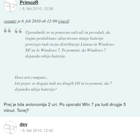
PrimozR
::
6. feb 2010, 12:38
vorantz
je
6. feb 2010 ob 12:09
izjavil
:
Uporabniki so se ponovno odzvali in povedali, da
trajno poslabšano zdravstveno stanje baterije
poročajo tudi razne distribucije Linuxa in Windows
XP, ne le Windows 7. To pomeni, da Windows 7
dejansko ubija baterije.
Does not compute...
Isti pojav se dogaja tudi na drugih OS in to pomeni, da 7
dejansko ubija baterijo?
Prej je bila avtonomija 2 uri. Po uporabi WIn 7 pa tudi drugje 5
minut. Torej?
dev
::
6. feb 2010, 12:42