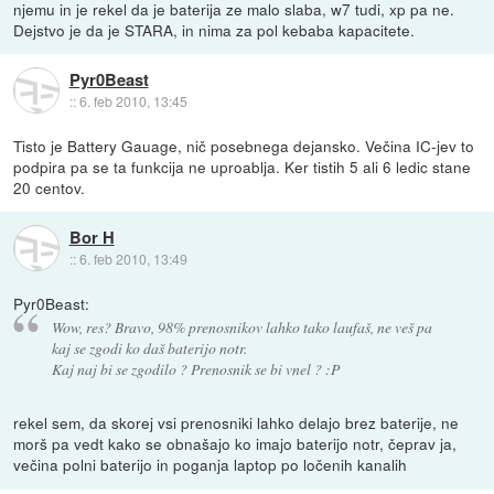
njemu in je rekel da je baterija ze malo slaba, w7 tudi, xp pa ne.
Dejstvo je da je STARA, in nima za pol kebaba kapacitete.
Pyr0Beast
::
6. feb 2010, 13:45
Tisto je Battery Gauage, nič posebnega dejansko. Večina IC-jev to
podpira pa se ta funkcija ne uproablja. Ker tistih 5 ali 6 ledic stane
20 centov.
Bor H
::
6. feb 2010, 13:49
Pyr0Beast:
Wow, res? Bravo, 98% prenosnikov lahko tako laufaš, ne veš pa
kaj se zgodi ko daš baterijo notr.
Kaj naj bi se zgodilo ? Prenosnik se bi vnel ? :P
rekel sem, da skorej vsi prenosniki lahko delajo brez baterije, ne
morš pa vedt kako se obnašajo ko imajo baterijo notr, čeprav ja,
večina polni baterijo in poganja laptop po ločenih kanalih