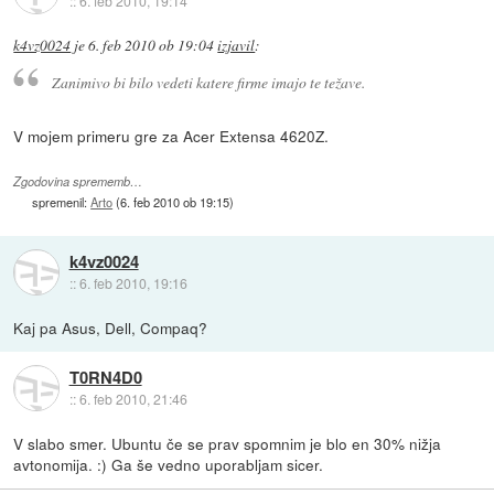
::
6. feb 2010, 19:14
k4vz0024
je
6. feb 2010 ob 19:04
izjavil
:
Zanimivo bi bilo vedeti katere firme imajo te težave.
V mojem primeru gre za Acer Extensa 4620Z.
Zgodovina sprememb…
spremenil:
Arto
(
6. feb 2010 ob 19:15
)
k4vz0024
::
6. feb 2010, 19:16
Kaj pa Asus, Dell, Compaq?
T0RN4D0
::
6. feb 2010, 21:46
V slabo smer. Ubuntu če se prav spomnim je blo en 30% nižja
avtonomija. :) Ga še vedno uporabljam sicer.