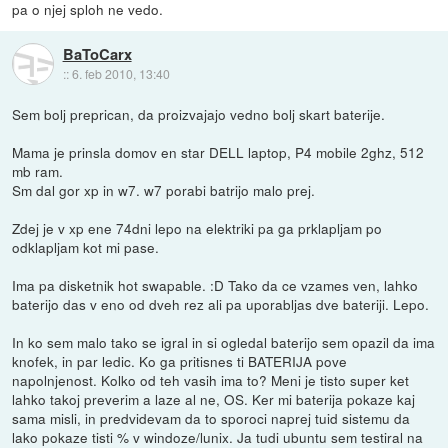
pa o njej sploh ne vedo.
BaToCarx
::
6. feb 2010, 13:40
Sem bolj preprican, da proizvajajo vedno bolj skart baterije.
Mama je prinsla domov en star DELL laptop, P4 mobile 2ghz, 512
mb ram.
Sm dal gor xp in w7. w7 porabi batrijo malo prej.
Zdej je v xp ene 74dni lepo na elektriki pa ga prklapljam po
odklapljam kot mi pase.
Ima pa disketnik hot swapable. :D Tako da ce vzames ven, lahko
baterijo das v eno od dveh rez ali pa uporabljas dve bateriji. Lepo.
In ko sem malo tako se igral in si ogledal baterijo sem opazil da ima
knofek, in par ledic. Ko ga pritisnes ti BATERIJA pove
napolnjenost. Kolko od teh vasih ima to? Meni je tisto super ket
lahko takoj preverim a laze al ne, OS. Ker mi baterija pokaze kaj
sama misli, in predvidevam da to sporoci naprej tuid sistemu da
lako pokaze tisti % v windoze/lunix. Ja tudi ubuntu sem testiral na