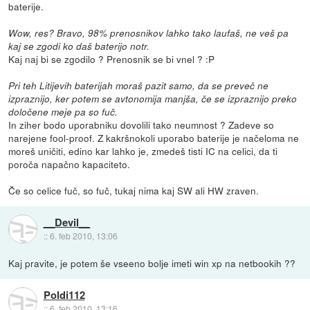
baterije.
Wow, res? Bravo, 98% prenosnikov lahko tako laufaš, ne veš pa
kaj se zgodi ko daš baterijo notr.
Kaj naj bi se zgodilo ? Prenosnik se bi vnel ? :P
Pri teh Litijevih baterijah moraš pazit samo, da se preveč ne
izpraznijo, ker potem se avtonomija manjša, če se izpraznijo preko
določene meje pa so fuč.
In ziher bodo uporabniku dovolili tako neumnost ? Zadeve so
narejene fool-proof. Z kakršnokoli uporabo baterije je načeloma ne
moreš uničiti, edino kar lahko je, zmedeš tisti IC na celici, da ti
poroča napačno kapaciteto.
Če so celice fuč, so fuč, tukaj nima kaj SW ali HW zraven.
__Devil__
::
6. feb 2010, 13:06
Kaj pravite, je potem še vseeno bolje imeti win xp na netbookih ??
Poldi112
::
6. feb 2010, 13:16