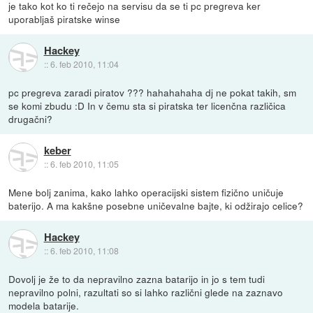
je tako kot ko ti rečejo na servisu da se ti pc pregreva ker
uporabljaš piratske winse
Hackey
::
6. feb 2010, 11:04
pc pregreva zaradi piratov ??? hahahahaha dj ne pokat takih, sm
se komi zbudu :D In v čemu sta si piratska ter licenčna različica
drugačni?
keber
::
6. feb 2010, 11:05
Mene bolj zanima, kako lahko operacijski sistem fizično uničuje
baterijo. A ma kakšne posebne uničevalne bajte, ki odžirajo celice?
Hackey
::
6. feb 2010, 11:08
Dovolj je že to da nepravilno zazna batarijo in jo s tem tudi
nepravilno polni, razultati so si lahko različni glede na zaznavo
modela batarije.