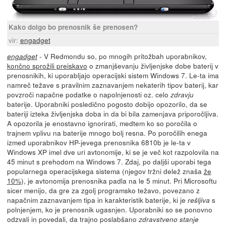
Kako dolgo bo prenosnik še prenosen?
vir:
engadget
- V Redmondu so, po mnogih pritožbah uporabnikov,
engadget
končno sprožili preiskavo
o zmanjševanju življenjske dobe baterij v
prenosnikih, ki uporabljajo operacijski sistem Windows 7. Le-ta ima
namreč težave s pravilnim zaznavanjem nekaterih tipov baterij, kar
povzroči napačne podatke o napolnjenosti oz. celo
zdravju
baterije. Uporabniki posledično pogosto dobijo opozorilo, da se
bateriji izteka življenjska doba in da bi bila zamenjava priporočljiva.
A opozorila je enostavno ignorirati, medtem ko so poročila o
trajnem vplivu na baterije mnogo bolj resna. Po poročilih enega
izmed uporabnikov HP-jevega prenosnika 6810b je le-ta v
Windows XP imel dve uri avtonomije, ki se je več kot razpolovila na
45 minut s prehodom na Windows 7. Zdaj, po daljši uporabi tega
popularnega operacijskega sistema (njegov tržni delež znaša
že
10%
), je avtonomija prenosnika padla na le 5 minut. Pri Microsoftu
sicer menijo, da gre za zgolj programsko težavo, povezano z
napačnim zaznavanjem tipa in karakteristik baterije, ki je
s
rešljiva
polnjenjem, ko je prenosnik ugasnjen. Uporabniki so se ponovno
odzvali in povedali, da trajno poslabšano
zdravstveno stanje