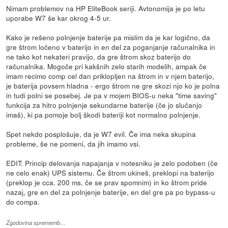
Nimam problemov na HP EliteBook seriji. Avtonomija je po letu
uporabe W7 še kar okrog 4-5 ur.
Kako je rešeno polnjenje baterije pa mislim da je kar logično, da
gre štrom ločeno v baterijo in en del za poganjanje računalnika in
ne tako kot nekateri pravijo, da gre štrom skoz baterijo do
računalnika. Mogoče pri kakšnih zelo starih modelih, ampak če
imam recimo comp cel dan priklopljen na štrom in v njem baterijo,
je baterija povsem hladna - ergo štrom ne gre skozi njo ko je polna
in tudi polni se posebej. Je pa v mojem BIOS-u neka "time saving"
funkcija za hitro polnjenje sekundarne baterije (če jo slučanjo
imaš), ki pa pomoje bolj škodi bateriji kot normalno polnjenje.
Spet nekdo posplošuje, da je W7 evil. Če ima neka skupina
probleme, še ne pomeni, da jih imamo vsi.
EDIT: Princip delovanja napajanja v notesniku je zelo podoben (če
ne celo enak) UPS sistemu. Če štrom ukineš, preklopi na baterijo
(preklop je cca. 200 ms, če se prav spomnim) in ko štrom pride
nazaj, gre en del za polnjenje baterije, en del gre pa po bypass-u
do compa.
Zgodovina sprememb…