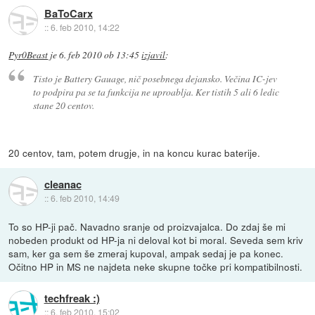
BaToCarx
::
6. feb 2010, 14:22
Pyr0Beast
je
6. feb 2010 ob 13:45
izjavil
:
Tisto je Battery Gauage, nič posebnega dejansko. Večina IC-jev
to podpira pa se ta funkcija ne uproablja. Ker tistih 5 ali 6 ledic
stane 20 centov.
20 centov, tam, potem drugje, in na koncu kurac baterije.
cleanac
::
6. feb 2010, 14:49
To so HP-ji pač. Navadno sranje od proizvajalca. Do zdaj še mi
nobeden produkt od HP-ja ni deloval kot bi moral. Seveda sem kriv
sam, ker ga sem še zmeraj kupoval, ampak sedaj je pa konec.
Očitno HP in MS ne najdeta neke skupne točke pri kompatibilnosti.
techfreak :)
::
6. feb 2010, 15:02