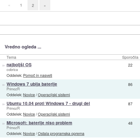
«
1
2
»
Vredno ogleda ...
Tema
Sporočila
»
najboljši OS
22
cobrica
Oddelek:
Pomoč in nasveti
»
Windows 7 ubija baterije
86
PrimozR
Oddelek:
Novice
/
Operacijski sistemi
»
Ubuntu 10.04 proti Windows 7 - drugi del
87
PrimozR
Oddelek:
Novice
/
Operacijski sistemi
»
Microsoft: baterije niso problem
48
PrimozR
Oddelek:
Novice
/
Ostala programska oprema