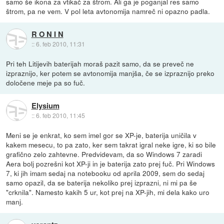
samo še ikona za vtikač za štrom. Ali ga je poganjal res samo
štrom, pa ne vem. V pol leta avtonomija namreč ni opazno padla.
R O N I N
::
6. feb 2010, 11:31
Pri teh Litijevih baterijah moraš pazit samo, da se preveč ne
izpraznijo, ker potem se avtonomija manjša, če se izpraznijo preko
določene meje pa so fuč.
Elysium
::
6. feb 2010, 11:45
Meni se je enkrat, ko sem imel gor se XP-je, baterija uničila v
kakem mesecu, to pa zato, ker sem takrat igral neke igre, ki so bile
grafično zelo zahtevne. Predvidevam, da so Windows 7 zaradi
Aera bolj pozrešni kot XP-ji in je baterija zato prej fuč. Pri Windows
7, ki jih imam sedaj na notebooku od aprila 2009, sem do sedaj
samo opazil, da se baterija nekoliko prej izprazni, ni mi pa še
"crknila". Namesto kakih 5 ur, kot prej na XP-jih, mi dela kako uro
manj.