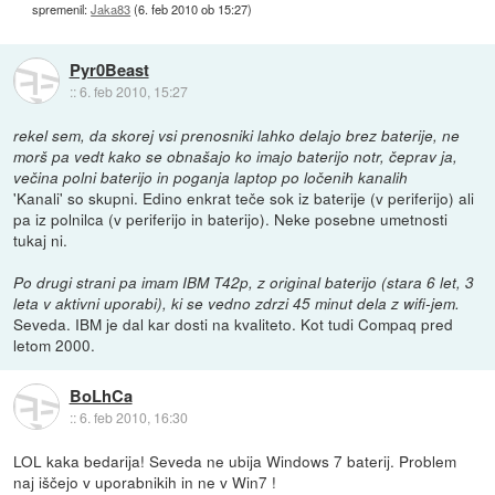
spremenil:
Jaka83
(
6. feb 2010 ob 15:27
)
Pyr0Beast
::
6. feb 2010, 15:27
rekel sem, da skorej vsi prenosniki lahko delajo brez baterije, ne
morš pa vedt kako se obnašajo ko imajo baterijo notr, čeprav ja,
večina polni baterijo in poganja laptop po ločenih kanalih
'Kanali' so skupni. Edino enkrat teče sok iz baterije (v periferijo) ali
pa iz polnilca (v periferijo in baterijo). Neke posebne umetnosti
tukaj ni.
Po drugi strani pa imam IBM T42p, z original baterijo (stara 6 let, 3
leta v aktivni uporabi), ki se vedno zdrzi 45 minut dela z wifi-jem.
Seveda. IBM je dal kar dosti na kvaliteto. Kot tudi Compaq pred
letom 2000.
BoLhCa
::
6. feb 2010, 16:30
LOL kaka bedarija! Seveda ne ubija Windows 7 baterij. Problem
naj iščejo v uporabnikih in ne v Win7 !