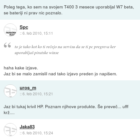
Poleg tega, ko sem na svojem T400 3 mesece uporabljal W7 beta,
se bateriji ni prav nic poznalo.
Spc
::
6. feb 2010, 15:11
to je tako kot ko ti rečejo na servisu da se ti pc pregreva ker
uporabljaš piratske winse
haha kake izjave.
Jaz bi se malo zamislil nad tako izjavo preden jo napišem.
uros_m
::
6. feb 2010, 15:21
Jaz bi tukaj krivil HP. Poznam njihove produkte. Še preveč... ufff
krž....
Jaka83
::
6. feb 2010, 15:24