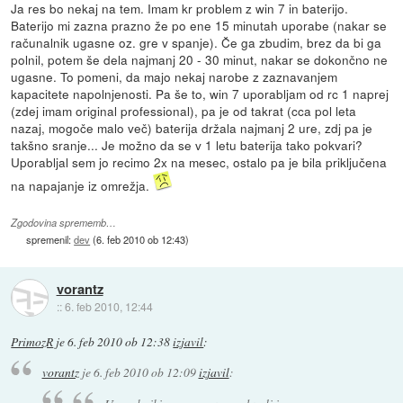
Ja res bo nekaj na tem. Imam kr problem z win 7 in baterijo.
Baterijo mi zazna prazno že po ene 15 minutah uporabe (nakar se
računalnik ugasne oz. gre v spanje). Če ga zbudim, brez da bi ga
polnil, potem še dela najmanj 20 - 30 minut, nakar se dokončno ne
ugasne. To pomeni, da majo nekaj narobe z zaznavanjem
kapacitete napolnjenosti. Pa še to, win 7 uporabljam od rc 1 naprej
(zdej imam original professional), pa je od takrat (cca pol leta
nazaj, mogoče malo več) baterija držala najmanj 2 ure, zdj pa je
takšno sranje... Je možno da se v 1 letu baterija tako pokvari?
Uporabljal sem jo recimo 2x na mesec, ostalo pa je bila priključena
na napajanje iz omrežja.
Zgodovina sprememb…
spremenil:
dev
(
6. feb 2010 ob 12:43
)
vorantz
::
6. feb 2010, 12:44
PrimozR
je
6. feb 2010 ob 12:38
izjavil
:
vorantz
je
6. feb 2010 ob 12:09
izjavil
: