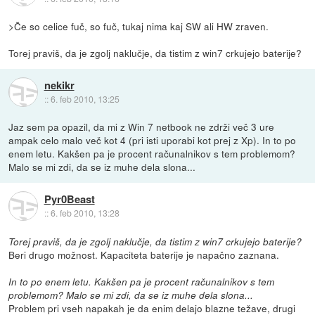
>Če so celice fuč, so fuč, tukaj nima kaj SW ali HW zraven.
Torej praviš, da je zgolj naklučje, da tistim z win7 crkujejo baterije?
nekikr
::
6. feb 2010, 13:25
Jaz sem pa opazil, da mi z Win 7 netbook ne zdrži več 3 ure
ampak celo malo več kot 4 (pri isti uporabi kot prej z Xp). In to po
enem letu. Kakšen pa je procent računalnikov s tem problemom?
Malo se mi zdi, da se iz muhe dela slona...
Pyr0Beast
::
6. feb 2010, 13:28
Torej praviš, da je zgolj naklučje, da tistim z win7 crkujejo baterije?
Beri drugo možnost. Kapaciteta baterije je napačno zaznana.
In to po enem letu. Kakšen pa je procent računalnikov s tem
problemom? Malo se mi zdi, da se iz muhe dela slona...
Problem pri vseh napakah je da enim delajo blazne težave, drugi