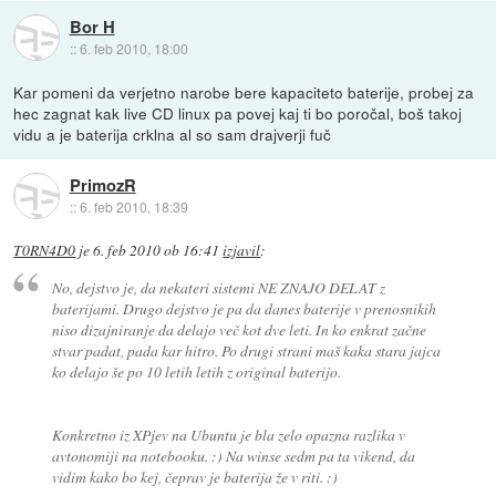
Bor H
::
6. feb 2010, 18:00
Kar pomeni da verjetno narobe bere kapaciteto baterije, probej za
hec zagnat kak live CD linux pa povej kaj ti bo poročal, boš takoj
vidu a je baterija crklna al so sam drajverji fuč
PrimozR
::
6. feb 2010, 18:39
T0RN4D0
je
6. feb 2010 ob 16:41
izjavil
:
No, dejstvo je, da nekateri sistemi NE ZNAJO DELAT z
baterijami. Drugo dejstvo je pa da danes baterije v prenosnikih
niso dizajniranje da delajo več kot dve leti. In ko enkrat začne
stvar padat, pada kar hitro. Po drugi strani maš kaka stara jajca
ko delajo še po 10 letih letih z original baterijo.
Konkretno iz XPjev na Ubuntu je bla zelo opazna razlika v
avtonomiji na notebooku. :) Na winse sedm pa ta vikend, da
vidim kako bo kej, čeprav je baterija že v riti. :)