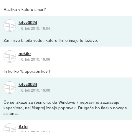
Razlika v katero smer?
k4vz0024
::
6. feb 2010, 19:04
Zanimivo bi bilo vedeti katere firme imajo te težave.
nekikr
::
6. feb 2010, 19:06
In koliko % uporabnikov !
k4vz0024
::
6. feb 2010, 19:08
Če se izkaže za resnično. da Windows 7 nepravilno zaznavajo
kapaciteto, naj čimprej izdajo popravek. Drugače bo fiasko novega
sistema.
Arto