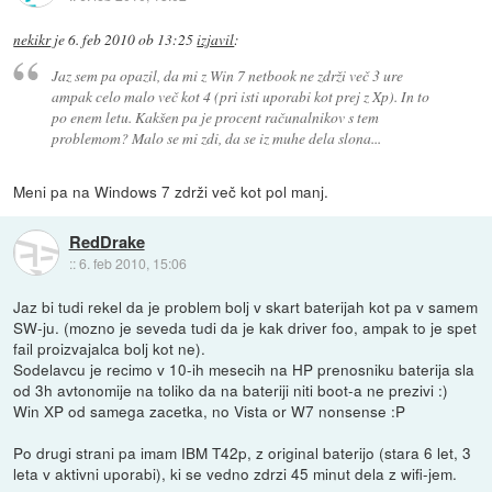
nekikr
je
6. feb 2010 ob 13:25
izjavil
:
Jaz sem pa opazil, da mi z Win 7 netbook ne zdrži več 3 ure
ampak celo malo več kot 4 (pri isti uporabi kot prej z Xp). In to
po enem letu. Kakšen pa je procent računalnikov s tem
problemom? Malo se mi zdi, da se iz muhe dela slona...
Meni pa na Windows 7 zdrži več kot pol manj.
RedDrake
::
6. feb 2010, 15:06
Jaz bi tudi rekel da je problem bolj v skart baterijah kot pa v samem
SW-ju. (mozno je seveda tudi da je kak driver foo, ampak to je spet
fail proizvajalca bolj kot ne).
Sodelavcu je recimo v 10-ih mesecih na HP prenosniku baterija sla
od 3h avtonomije na toliko da na bateriji niti boot-a ne prezivi :)
Win XP od samega zacetka, no Vista or W7 nonsense :P
Po drugi strani pa imam IBM T42p, z original baterijo (stara 6 let, 3
leta v aktivni uporabi), ki se vedno zdrzi 45 minut dela z wifi-jem.