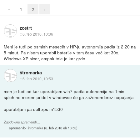
«
1
2
»
zcetrt
::
6. feb 2010, 10:36
Meni je tudi po osminh mesecih v HP-ju avtonomija padla iz 2:20 na
5 minut. Pa nisem uporabil baterije v tem času več kot 30x.
Windows XP sicer, ampak tole je kar grdo...
štromarka
::
6. feb 2010, 10:53
men je tudi od kar uporabljam win7 padla autonomija na 1min
sploh ne morem pridet v windowse če ga zaženem brez napajanja
uporabljam pa dell xps m1530
Zgodovina sprememb…
spremenilo:
štromarka
(
6. feb 2010 ob 10:53
)