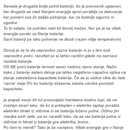
Seveda je drugače bolje polnit baterijo, ko je prenosnik ugasnen,
ker drugače se med filanjem energija sprot porablja za delovanje,
kar pomeni cca 2x daljše polnjenje, kar za baterijo sigurno ni
ugodno
To bi veljalo, če polnilec nebi bil dovolj močan. Ker pa je se višek
energije porabi za filanje baterije.
Sami bateriji pa tako polnenje ne škodi (razen višje temperature)
Dovolj je že to da nepravilno zazna batarijo in jo s tem tudi
nepravilno polni, razultati so si lahko različni glede na zaznavo
modela batarije.
OS NE polni baterije temveč samo nadzira njeno stanje. Način
kako z baterijo sistem deluje pa lahko negativno-napačno vpliva na
stanje zabeležene kapacitete baterije. Če se jo vedno cikla do tiste
'varne' meje 5% bo baterija sčasoma začela narobe poročati
kapaciteto.
ja ampak morjo bit tut proizvajalci hardwera totalno tupi, da ne
zvežejo stvari tako, da ko si prkloplen v elektriko laptop porabla
elektriko direkt iz vtičnine in se baterija ločeno polne. Očitno jim
manjka sivih celic, pa so naredili tako, da se res baterija polne iz
vtičnice in hkrati iz baterije gre elektrika, bravo...
Po čem to meniš? Tako je že narejeno. Višek energije gre v filanje