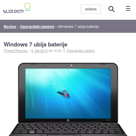
☰
Novice
»
Operacijski sistemi
»
Windows 7 ubija baterije
Windows 7 ubija baterije
Primož Resman
::
6. feb 2010
ob 10:23
Operacijski sistemi