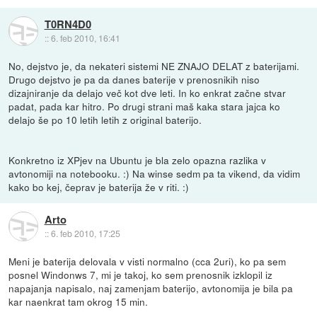
T0RN4D0
::
6. feb 2010, 16:41
No, dejstvo je, da nekateri sistemi NE ZNAJO DELAT z baterijami.
Drugo dejstvo je pa da danes baterije v prenosnikih niso
dizajniranje da delajo več kot dve leti. In ko enkrat začne stvar
padat, pada kar hitro. Po drugi strani maš kaka stara jajca ko
delajo še po 10 letih letih z original baterijo.
Konkretno iz XPjev na Ubuntu je bla zelo opazna razlika v
avtonomiji na notebooku. :) Na winse sedm pa ta vikend, da vidim
kako bo kej, čeprav je baterija že v riti. :)
Arto
::
6. feb 2010, 17:25
Meni je baterija delovala v visti normalno (cca 2uri), ko pa sem
posnel Windonws 7, mi je takoj, ko sem prenosnik izklopil iz
napajanja napisalo, naj zamenjam baterijo, avtonomija je bila pa
kar naenkrat tam okrog 15 min.