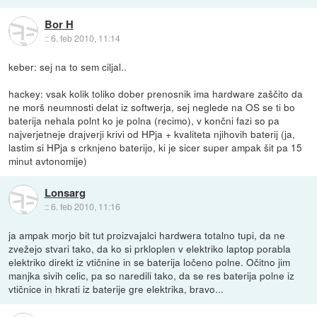
Bor H
::
6. feb 2010, 11:14
keber: sej na to sem ciljal..
hackey: vsak kolik toliko dober prenosnik ima hardware zaščito da
ne morš neumnosti delat iz softwerja, sej neglede na OS se ti bo
baterija nehala polnt ko je polna (recimo), v končni fazi so pa
najverjetneje drajverji krivi od HPja + kvaliteta njihovih baterij (ja,
lastim si HPja s crknjeno baterijo, ki je sicer super ampak šit pa 15
minut avtonomije)
Lonsarg
::
6. feb 2010, 11:16
ja ampak morjo bit tut proizvajalci hardwera totalno tupi, da ne
zvežejo stvari tako, da ko si prkloplen v elektriko laptop porabla
elektriko direkt iz vtičnine in se baterija ločeno polne. Očitno jim
manjka sivih celic, pa so naredili tako, da se res baterija polne iz
vtičnice in hkrati iz baterije gre elektrika, bravo...