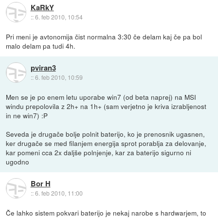
KaRkY
::
6. feb 2010, 10:54
Pri meni je avtonomija čist normalna 3:30 če delam kaj če pa bol
malo delam pa tudi 4h.
pviran3
::
6. feb 2010, 10:59
Men se je po enem letu uporabe win7 (od beta naprej) na MSI
windu prepolovila z 2h+ na 1h+ (sam verjetno je kriva izrabljenost
in ne win7) :P
Seveda je drugače bolje polnit baterijo, ko je prenosnik ugasnen,
ker drugače se med filanjem energija sprot porablja za delovanje,
kar pomeni cca 2x daljše polnjenje, kar za baterijo sigurno ni
ugodno
Bor H
::
6. feb 2010, 11:00
Če lahko sistem pokvari baterijo je nekaj narobe s hardwarjem, to