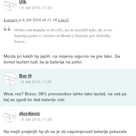
Utk
::
6. feb 2010, 11:20
Lonsarg
je
6. feb 2010 ob 11:16
izjavil
:
Očitno jim manjka sivih celic, pa so naredili tako, da se res
baterija polne iz vtičnice in hkrati iz baterije gre elektrika,
bravo...
Morda pri kakih hp jajcih, na mojemu sigurno ne gre tako. Ga
komot laufam tudi, če je baterija na polici.
Bor H
::
6. feb 2010, 11:25
Wow, res? Bravo, 98% prenosnikov lahko tako laufaš, ne veš pa
kaj se zgodi ko daš baterijo notr.
djordjevic
::
6. feb 2010, 11:29
Na mojih prejšnjih hp-jih se je ob napolnjenosti baterije pokazala