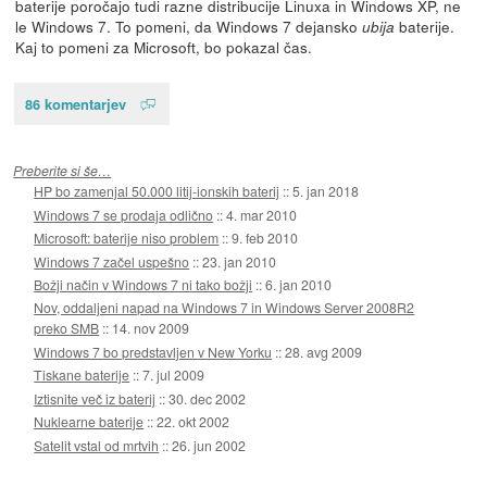
baterije poročajo tudi razne distribucije Linuxa in Windows XP, ne
le Windows 7. To pomeni, da Windows 7 dejansko
baterije.
ubija
Kaj to pomeni za Microsoft, bo pokazal čas.
86 komentarjev
Preberite si še…
HP bo zamenjal 50.000 litij-ionskih baterij
::
5. jan 2018
Windows 7 se prodaja odlično
::
4. mar 2010
Microsoft: baterije niso problem
::
9. feb 2010
Windows 7 začel uspešno
::
23. jan 2010
Božji način v Windows 7 ni tako božji
::
6. jan 2010
Nov, oddaljeni napad na Windows 7 in Windows Server 2008R2
preko SMB
::
14. nov 2009
Windows 7 bo predstavljen v New Yorku
::
28. avg 2009
Tiskane baterije
::
7. jul 2009
Iztisnite več iz baterij
::
30. dec 2002
Nuklearne baterije
::
22. okt 2002
Satelit vstal od mrtvih
::
26. jun 2002