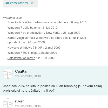
48 komentarjev
Preberite si še…
Francija bo vsiljivo nadzorovala rabo interneta
::
6. avg 2010
Windows 7 ubija baterije
::
6. feb 2010
Windows 7 bo predstavljen v New Yorku
::
28. avg 2009
Zaradi večje varnosti Windows 7 se slabo piše Linux in Mac
uporabnikom
::
26. maj 2009
Novice o Windows 7 in XP
::
2. maj 2009
Windows 7 RC 5. maja
::
26. apr 2009
Satelit vstal od mrtvih
::
26. jun 2002
CaqKa
::
9. feb 2010, 08:18
upad cca 20% na leto je posledica li-ion tehnologije. nevem zakaj
proizvajalci ne prešaltajo na li-po?
r0ker
::
9. feb 2010, 08:45