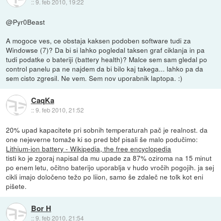
::
9. feb 2010, 19:22
@Pyr0Beast
A mogoce ves, ce obstaja kaksen podoben software tudi za
Windowse (7)? Da bi si lahko pogledal taksen graf ciklanja in pa
tudi podatke o bateriji (battery health)? Malce sem sam gledal po
control panelu pa ne najdem da bi bilo kaj takega... lahko pa da
sem cisto zgresil. Ne vem. Sem nov uporabnik laptopa. :)
CaqKa
::
9. feb 2010, 21:52
20% upad kapacitete pri sobnih temperaturah pač je realnost. da
one nejeverne tomaže ki so pred bbf pisali še malo podučimo:
Lithium-ion battery - Wikipedia, the free encyclopedia
tisti ko je zgoraj napisal da mu upade za 87% oziroma na 15 minut
po enem letu, očitno baterijo uporablja v hudo vročih pogojih. ja sej
cikli imajo določeno težo po liion, samo še zdaleč ne tolk kot eni
pišete.
Bor H
::
9. feb 2010, 21:54