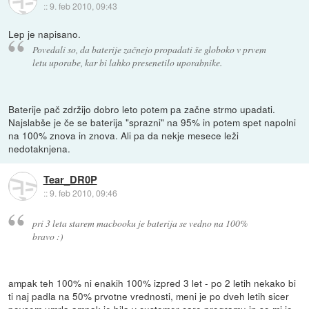
::
9. feb 2010, 09:43
Lep je napisano.
Povedali so, da baterije začnejo propadati še globoko v prvem
letu uporabe, kar bi lahko presenetilo uporabnike.
Baterije pač zdržijo dobro leto potem pa začne strmo upadati.
Najslabše je če se baterija "sprazni" na 95% in potem spet napolni
na 100% znova in znova. Ali pa da nekje mesece leži
nedotaknjena.
Tear_DR0P
::
9. feb 2010, 09:46
pri 3 leta starem macbooku je baterija se vedno na 100%
bravo :)
ampak teh 100% ni enakih 100% izpred 3 let - po 2 letih nekako bi
ti naj padla na 50% prvotne vrednosti, meni je po dveh letih sicer
povsem umrla,ampak je bila v customer care programu in so mi jo