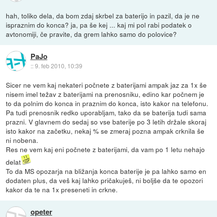
hah, toliko dela, da bom zdaj skrbel za baterijo in pazil, da je ne
ispraznim do konca? ja, pa še kej ... kaj mi pol rabi podatek o
avtonomiji, če pravite, da grem lahko samo do polovice?
PaJo
::
9. feb 2010, 10:39
Sicer ne vem kaj nekateri počnete z baterijami ampak jaz za 1x še
nisem imel težav z baterijami na prenosniku, edino kar počnem je
to da polnim do konca in praznim do konca, isto kakor na telefonu.
Pa tudi prenosnik redko uporabljam, tako da se baterija tudi sama
prazni. V glavnem do sedaj so vse baterije po 3 letih držale skoraj
isto kakor na začetku, nekaj % se zmeraj pozna ampak crknila še
ni nobena.
Res ne vem kaj eni počnete z baterijami, da vam po 1 letu nehajo
delat
To da MS opozarja na bližanja konca baterije je pa lahko samo en
dodaten plus, da veš kaj lahko pričakuješ, ni boljše da te opozori
kakor da te na 1x preseneti in crkne.
opeter