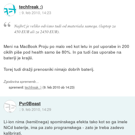
techfreak :)
::
9. feb 2010, 14:23
Najbrž je veliko odvisno tudi od materiala samega. (laptop za
450 EUR ali za 2450 EUR).
Meni na MacBook Proju po malo več kot letu in pol uporabe in 200
ciklih piše pod health samo še 80%. In pa tudi čas uporabe na
bateriji je krajši.
Torej tudi dražji prenosniki nimajo dobrih baterij.
Zgodovina sprememb…
spremenil:
techfreak :)
(
9. feb 2010 ob 14:23
)
Pyr0Beast
::
9. feb 2010, 14:29
Li-ion nima (kemičnega) spominskega efekta tako kot so ga imele
NiCd baterije, ima pa zato programskega - zato je treba zadevo
kalibrirati.