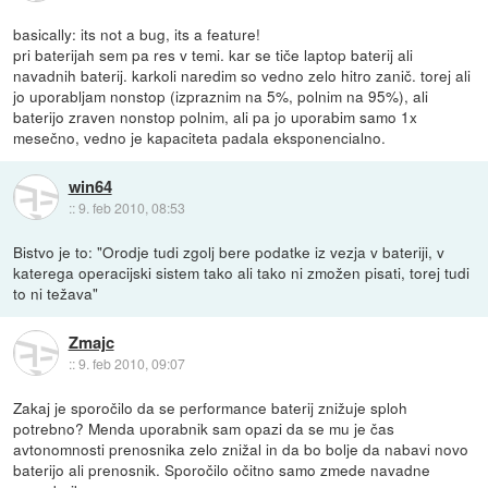
basically: its not a bug, its a feature!
pri baterijah sem pa res v temi. kar se tiče laptop baterij ali
navadnih baterij. karkoli naredim so vedno zelo hitro zanič. torej ali
jo uporabljam nonstop (izpraznim na 5%, polnim na 95%), ali
baterijo zraven nonstop polnim, ali pa jo uporabim samo 1x
mesečno, vedno je kapaciteta padala eksponencialno.
win64
::
9. feb 2010, 08:53
Bistvo je to: "Orodje tudi zgolj bere podatke iz vezja v bateriji, v
katerega operacijski sistem tako ali tako ni zmožen pisati, torej tudi
to ni težava"
Zmajc
::
9. feb 2010, 09:07
Zakaj je sporočilo da se performance baterij znižuje sploh
potrebno? Menda uporabnik sam opazi da se mu je čas
avtonomnosti prenosnika zelo znižal in da bo bolje da nabavi novo
baterijo ali prenosnik. Sporočilo očitno samo zmede navadne