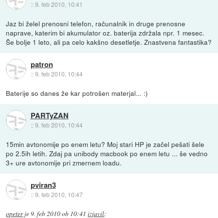
::
9. feb 2010, 10:41
Jaz bi želel prenosni telefon, računalnik in druge prenosne
naprave, katerim bi akumulator oz. baterija zdržala npr. 1 mesec.
Še bolje 1 leto, ali pa celo kakšno desetletje. Znastvena fantastika?
patron
::
9. feb 2010, 10:44
Baterije so danes že kar potrošen materjal... :)
PARTyZAN
::
9. feb 2010, 10:44
15min avtonomije po enem letu? Moj stari HP je začel pešati šele
po 2.5ih letih. Zdaj pa unibody macbook po enem letu ... še vedno
3+ ure avtonomije pri zmernem loadu.
pviran3
::
9. feb 2010, 10:47
opeter
je
9. feb 2010 ob 10:41
izjavil
: