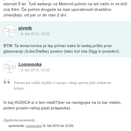
starosti 5 let. Tudi sedanjo na Motoroli polnim na isti način in mi drži
cca 4dni. Če polnim drugače se časi uporabnosti drastično
zmanjšajo, od par ur do max 2 dni.
pivmik
::
9. feb 2010, 12:02
BTW: Ta tema/novica je lep primer kako bi sedaj prišlo prav
glasovanje (iLike/Dislike) postov (tako kot ima Digg in podobni).
Looooooka
::
9. feb 2010, 12:33
Vseeno pa velike razlike iz enega v drug operacijski sistem ne
lažejo.
In kaj HUDICA si s tem mislil?(ker ce namigujes na to kar mislim,
potem prosim nehaj pisat prispevke).
Zgodovina sprememb…
spremenilo:
Looooooka
(
9. feb 2010 ob 12:33
)