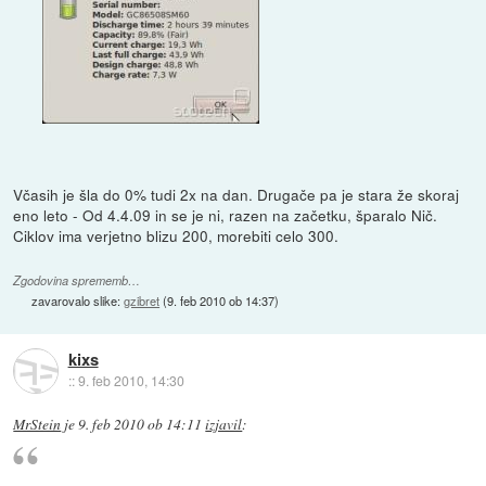
Včasih je šla do 0% tudi 2x na dan. Drugače pa je stara že skoraj
eno leto - Od 4.4.09 in se je ni, razen na začetku, šparalo Nič.
Ciklov ima verjetno blizu 200, morebiti celo 300.
Zgodovina sprememb…
zavarovalo slike:
gzibret
(
9. feb 2010 ob 14:37
)
kixs
::
9. feb 2010, 14:30
MrStein
je
9. feb 2010 ob 14:11
izjavil
: