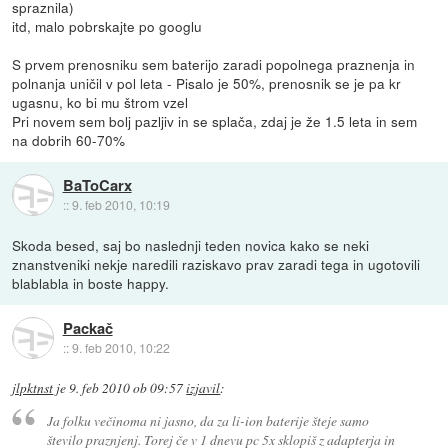
spraznila)
itd, malo pobrskajte po googlu
S prvem prenosniku sem baterijo zaradi popolnega praznenja in
polnanja uničil v pol leta - Pisalo je 50%, prenosnik se je pa kr
ugasnu, ko bi mu štrom vzel
Pri novem sem bolj pazljiv in se splača, zdaj je že 1.5 leta in sem
na dobrih 60-70%
BaToCarx
::
9. feb 2010, 10:19
Skoda besed, saj bo naslednji teden novica kako se neki
znanstveniki nekje naredili raziskavo prav zaradi tega in ugotovili
blablabla in boste happy.
Packač
::
9. feb 2010, 10:22
jlpktnst
je
9. feb 2010 ob 09:57
izjavil
:
Ja folku večinoma ni jasno, da za li-ion baterije šteje samo
število praznjenj. Torej če v 1 dnevu pc 5x sklopiš z adapterja in