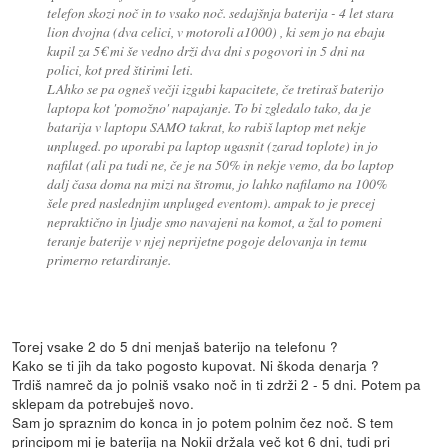
telefon skozi noč in to vsako noč. sedajšnja baterija - 4 let stara
lion dvojna (dva celici, v motoroli a1000) , ki sem jo na ebaju
kupil za 5€ mi še vedno drži dva dni s pogovori in 5 dni na
polici, kot pred štirimi leti.
LAhko se pa ogneš večji izgubi kapacitete, če tretiraš baterijo
laptopa kot 'pomožno' napajanje. To bi zgledalo tako, da je
batarija v laptopu SAMO takrat, ko rabiš laptop met nekje
unpluged. po uporabi pa laptop ugasnit (zarad toplote) in jo
nafilat (ali pa tudi ne, če je na 50% in nekje vemo, da bo laptop
dalj časa doma na mizi na štromu, jo lahko nafilamo na 100%
šele pred naslednjim unpluged eventom). ampak to je precej
nepraktično in ljudje smo navajeni na komot, a žal to pomeni
teranje baterije v njej neprijetne pogoje delovanja in temu
primerno retardiranje.
Torej vsake 2 do 5 dni menjaš baterijo na telefonu ?
Kako se ti jih da tako pogosto kupovat. Ni škoda denarja ?
Trdiš namreč da jo polniš vsako noč in ti zdrži 2 - 5 dni. Potem pa
sklepam da potrebuješ novo.
Sam jo spraznim do konca in jo potem polnim čez noč. S tem
principom mi je baterija na Nokii držala več kot 6 dni, tudi pri