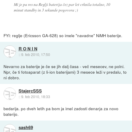
Mi je pa res na Reglji baterija čez par let crknila totalno, 10
minut standby in 3 sekunde pogovora ;)
FYI: reglje (Ericsson GA-628) so imele "navadne" NiMH baterije.
R O N I N
::
9. feb 2010, 17:50
Nevarno za baterije je če se jih dalj časa - več mesecev, ne polni.
Npr, če ti fotoaparat (z li-ion baterijami) 3 mesece leži v predalu, to
ni dobro.
StajercSSS
::
9. feb 2010, 18:33
bedarija. po dveh letih pa bom ja imel zadosti denarja za novo
baterijo.
sash69