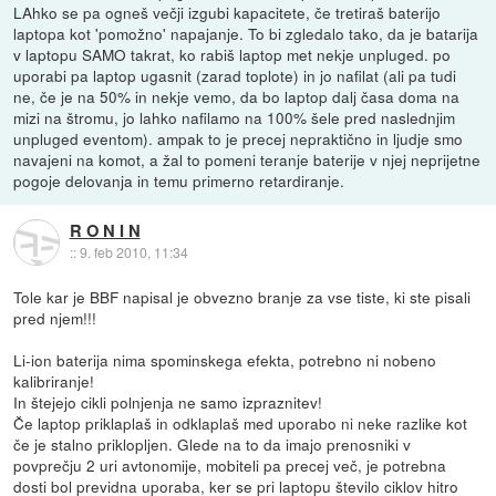
LAhko se pa ogneš večji izgubi kapacitete, če tretiraš baterijo
laptopa kot 'pomožno' napajanje. To bi zgledalo tako, da je batarija
v laptopu SAMO takrat, ko rabiš laptop met nekje unpluged. po
uporabi pa laptop ugasnit (zarad toplote) in jo nafilat (ali pa tudi
ne, če je na 50% in nekje vemo, da bo laptop dalj časa doma na
mizi na štromu, jo lahko nafilamo na 100% šele pred naslednjim
unpluged eventom). ampak to je precej nepraktično in ljudje smo
navajeni na komot, a žal to pomeni teranje baterije v njej neprijetne
pogoje delovanja in temu primerno retardiranje.
R O N I N
::
9. feb 2010, 11:34
Tole kar je BBF napisal je obvezno branje za vse tiste, ki ste pisali
pred njem!!!
Li-ion baterija nima spominskega efekta, potrebno ni nobeno
kalibriranje!
In štejejo cikli polnjenja ne samo izpraznitev!
Če laptop priklaplaš in odklaplaš med uporabo ni neke razlike kot
če je stalno priklopljen. Glede na to da imajo prenosniki v
povprečju 2 uri avtonomije, mobiteli pa precej več, je potrebna
dosti bol previdna uporaba, ker se pri laptopu število ciklov hitro