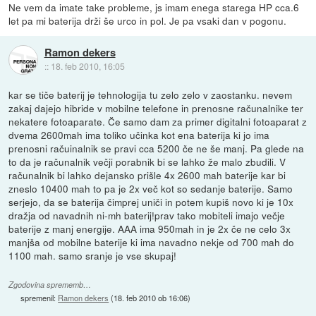
Ne vem da imate take probleme, js imam enega starega HP cca.6
let pa mi baterija drži še urco in pol. Je pa vsaki dan v pogonu.
Ramon dekers
::
18. feb 2010, 16:05
kar se tiče baterij je tehnologija tu zelo zelo v zaostanku. nevem
zakaj dajejo hibride v mobilne telefone in prenosne računalnike ter
nekatere fotoaparate. Če samo dam za primer digitalni fotoaparat z
dvema 2600mah ima toliko učinka kot ena baterija ki jo ima
prenosni račuinalnik se pravi cca 5200 če ne še manj. Pa glede na
to da je računalnik večji porabnik bi se lahko že malo zbudili. V
računalnik bi lahko dejansko prišle 4x 2600 mah baterije kar bi
zneslo 10400 mah to pa je 2x več kot so sedanje baterije. Samo
serjejo, da se baterija čimprej uniči in potem kupiš novo ki je 10x
dražja od navadnih ni-mh baterij!prav tako mobiteli imajo večje
baterije z manj energije. AAA ima 950mah in je 2x če ne celo 3x
manjša od mobilne baterije ki ima navadno nekje od 700 mah do
1100 mah. samo sranje je vse skupaj!
Zgodovina sprememb…
spremenil:
Ramon dekers
(
18. feb 2010 ob 16:06
)