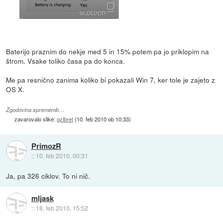
Baterijo praznim do nekje med 5 in 15% potem pa jo priklopim na
štrom. Vsake toliko časa pa do konca.
Me pa resnično zanima koliko bi pokazali Win 7, ker tole je zajeto z
OS X.
Zgodovina sprememb…
zavarovalo slike:
gzibret
(
10. feb 2010 ob 10:33
)
PrimozR
::
10. feb 2010, 00:31
Ja, pa 326 ciklov. To ni nič.
mljask
::
18. feb 2010, 15:52