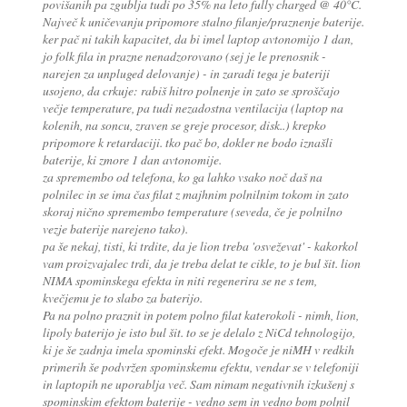
povišanih pa zgublja tudi po 35% na leto fully charged @ 40°C.
Največ k uničevanju pripomore stalno filanje/praznenje baterije.
ker pač ni takih kapacitet, da bi imel laptop avtonomijo 1 dan,
jo folk fila in prazne nenadzorovano (sej je le prenosnik -
narejen za unpluged delovanje) - in zaradi tega je bateriji
usojeno, da crkuje: rabiš hitro polnenje in zato se sproščajo
večje temperature, pa tudi nezadostna ventilacija (laptop na
kolenih, na soncu, zraven se greje procesor, disk..) krepko
pripomore k retardaciji. tko pač bo, dokler ne bodo iznašli
baterije, ki zmore 1 dan avtonomije.
za spremembo od telefona, ko ga lahko vsako noč daš na
polnilec in se ima čas filat z majhnim polnilnim tokom in zato
skoraj nično spremembo temperature (seveda, če je polnilno
vezje baterije narejeno tako).
pa še nekaj, tisti, ki trdite, da je lion treba 'osveževat' - kakorkol
vam proizvajalec trdi, da je treba delat te cikle, to je bul šit. lion
NIMA spominskega efekta in niti regenerira se ne s tem,
kvečjemu je to slabo za baterijo.
Pa na polno praznit in potem polno filat katerokoli - nimh, lion,
lipoly baterijo je isto bul šit. to se je delalo z NiCd tehnologijo,
ki je še zadnja imela spominski efekt. Mogoče je niMH v redkih
primerih še podvržen spominskemu efektu, vendar se v telefoniji
in laptopih ne uporablja več. Sam nimam negativnih izkušenj s
spominskim efektom baterije - vedno sem in vedno bom polnil