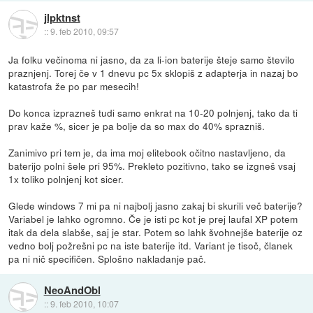
jlpktnst
::
9. feb 2010, 09:57
Ja folku večinoma ni jasno, da za li-ion baterije šteje samo število
praznjenj. Torej če v 1 dnevu pc 5x sklopiš z adapterja in nazaj bo
katastrofa že po par mesecih!
Do konca izprazneš tudi samo enkrat na 10-20 polnjenj, tako da ti
prav kaže %, sicer je pa bolje da so max do 40% sprazniš.
Zanimivo pri tem je, da ima moj elitebook očitno nastavljeno, da
baterijo polni šele pri 95%. Prekleto pozitivno, tako se izgneš vsaj
1x toliko polnjenj kot sicer.
Glede windows 7 mi pa ni najbolj jasno zakaj bi skurili več baterije?
Variabel je lahko ogromno. Če je isti pc kot je prej laufal XP potem
itak da dela slabše, saj je star. Potem so lahk švohnejše baterije oz
vedno bolj požrešni pc na iste baterije itd. Variant je tisoč, članek
pa ni nič specifičen. Splošno nakladanje pač.
NeoAndObl
::
9. feb 2010, 10:07