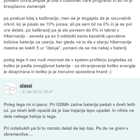
brezplacno zamenjali
pa poskusi kdaj s kalibracijo, men se je dogajalo da je racunalnik
crknil, ko je pisalo se 10% juicea, ali pa sem bil na 0% in je se pol
ure delalo, po kalibraciji pa je slo povsem do 0% in takrat v
hibernacijo - seveda pa so ti odstotki samo kazalnik uporabne
kolicine baterije za userja, ker glede na to da v stanju hibernacije
masina se kakih 5 ur "deluje", pomeni da se ma nekaj v bateriji
poleg tega ti osx nudi moznost da v system profilerju pogledas za
koliko je padla zmogljivost baterije - za shranjevanje koliko energije
je dizajnirana in koliko jo je trenutno sposobna hranit :)
slassi
::
9. feb 2010, 09:47
Poleg tega mi ni jasno. Pri GSMih začne baterija pešati v dveh letih
oz. po dveh letih opaziš da je čas trajanja lepo upadel. In nihče ne
dela nekega haloja iz tega.
Pri notebukih pa bi to moralo delati še lep čas. Pa da ne grem v
obremenitve....