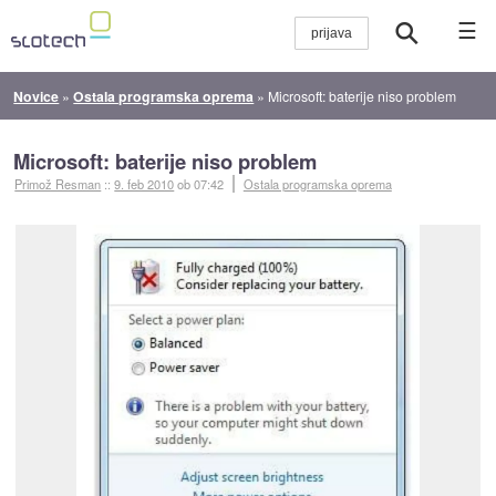
☰
Novice
»
Ostala programska oprema
»
Microsoft: baterije niso problem
Microsoft: baterije niso problem
Primož Resman
::
9. feb 2010
ob 07:42
Ostala programska oprema