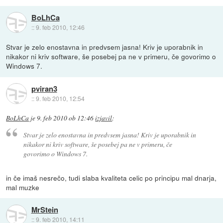
BoLhCa
::
9. feb 2010, 12:46
Stvar je zelo enostavna in predvsem jasna! Kriv je uporabnik in
nikakor ni kriv software, še posebej pa ne v primeru, če govorimo o
Windows 7.
pviran3
::
9. feb 2010, 12:54
BoLhCa
je
9. feb 2010 ob 12:46
izjavil
:
Stvar je zelo enostavna in predvsem jasna! Kriv je uporabnik in
nikakor ni kriv software, še posebej pa ne v primeru, če
govorimo o Windows 7.
in če imaš nesrečo, tudi slaba kvaliteta celic po principu mal dnarja,
mal muzke
MrStein
::
9. feb 2010, 14:11