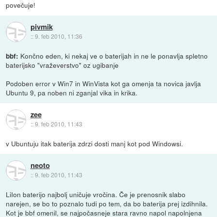
povečuje!
pivmik
::
9. feb 2010, 11:36
Končno eden, ki nekaj ve o baterijah in ne le ponavlja spletno
bbf:
baterijsko "vraževerstvo" oz ugibanje
Podoben error v Win7 in WinVista kot ga omenja ta novica javlja
Ubuntu 9, pa noben ni zganjal vika in krika.
zee
::
9. feb 2010, 11:43
v Ubuntuju itak baterija zdrzi dosti manj kot pod Windowsi.
neoto
::
9. feb 2010, 11:43
LiIon baterijo najbolj uničuje vročina. Če je prenosnik slabo
narejen, se bo to poznalo tudi po tem, da bo baterija prej izdihnila.
Kot je bbf omenil, se najpočasneje stara ravno napol napolnjena