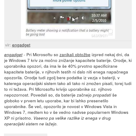
vir:
engadget
- Pri Microsoftu so
zanikali obtožbe
izpred nekaj dni, da
engadget
je Windows 7 kriv za močno znižanje kapacitete baterije. Orodje, ki
uporabnika opozori, da ima le še 40% prvotno specificirane
kapacitete baterije, v njihovih testih ni dalo niti enega napačnega
opozorila. Orodje tudi zgolj bere podatke iz vezja v bateriji, v
katerega operacijski sistem tako ali tako ni zmožen pisati, torej tudi
to ni težava. Pri Microsoftu krivijo uporabnike oz. njihovo
nepozornost. Povedali so, da baterije začnejo
še
propadati
globoko v prvem letu uporabe, kar bi lahko presenetilo
uporabnike. Še več, opozorilo je novost v Windows Vista in
Windows 7, medtem ko v še vedno nadvse popularnem Windows
XP ni prisotno.
Vseeno pa velike razlike iz enega v drug
operacijski sistem ne lažejo.