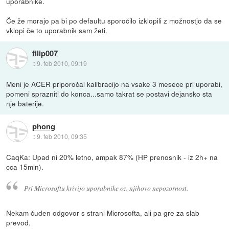
uporabnike.
Če že morajo pa bi po defaultu sporočilo izklopili z možnostjo da se
vklopi če to uporabnik sam žeti.
filip007
::
9. feb 2010, 09:19
Meni je ACER priporočal kalibracijo na vsake 3 mesece pri uporabi,
pomeni sprazniti do konca...samo takrat se postavi dejansko sta
nje baterije.
phong
::
9. feb 2010, 09:35
CaqKa: Upad ni 20% letno, ampak 87% (HP prenosnik - iz 2h+ na
cca 15min).
Pri Microsoftu krivijo uporabnike oz. njihovo nepozornost.
Nekam čuden odgovor s strani Microsofta, ali pa gre za slab
prevod.