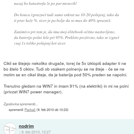
nazaj bo katastrofa že po par mesecih!
Do konca izprazneš tudi samo enkrat na 10-20 polnjenj, tako da
ti prav kaže %, sicer je pa bolje da so max do 40% sprazniš.
Zanimivo pri tem je, da ima moj elitebook očitno nastavljeno,
da baterijo polni šele pri 95%. Prekleto pozitivno, tako se izgneš
vsaj 1x toliko polnjenj kot sicer.
Cikli se štejejo nekoliko drugače, torej če 5x izklopiš adapter ti ne
bo štelo 5 ciklov. Tudi ob vsakem polnenju se ne šteje - če se ne
motim se en cikel šteje, da je baterija pod 50% preden se napolni.
Trenutno gledam na WIN7 in imam 91% (na elektriki) in mi ne polni
(privzet WIN7 power manager).
Zgodovina sprememb…
spremenil:
Packač
(
9. feb 2010 ob 10:23
)
nodrim
::
9. feb 2010, 10:27