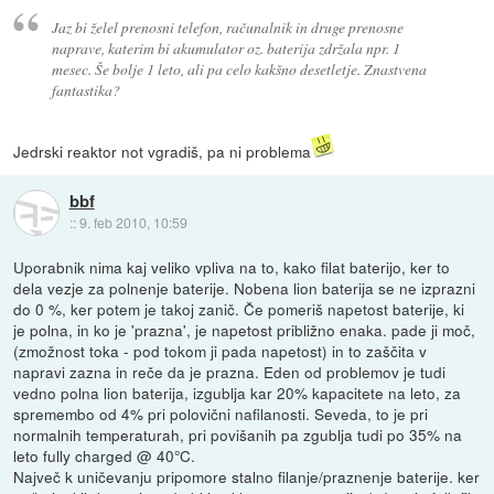
Jaz bi želel prenosni telefon, računalnik in druge prenosne
naprave, katerim bi akumulator oz. baterija zdržala npr. 1
mesec. Še bolje 1 leto, ali pa celo kakšno desetletje. Znastvena
fantastika?
Jedrski reaktor not vgradiš, pa ni problema
bbf
::
9. feb 2010, 10:59
Uporabnik nima kaj veliko vpliva na to, kako filat baterijo, ker to
dela vezje za polnenje baterije. Nobena lion baterija se ne izprazni
do 0 %, ker potem je takoj zanič. Če pomeriš napetost baterije, ki
je polna, in ko je 'prazna', je napetost približno enaka. pade ji moč,
(zmožnost toka - pod tokom ji pada napetost) in to zaščita v
napravi zazna in reče da je prazna. Eden od problemov je tudi
vedno polna lion baterija, izgublja kar 20% kapacitete na leto, za
spremembo od 4% pri polovični nafilanosti. Seveda, to je pri
normalnih temperaturah, pri povišanih pa zgublja tudi po 35% na
leto fully charged @ 40°C.
Največ k uničevanju pripomore stalno filanje/praznenje baterije. ker