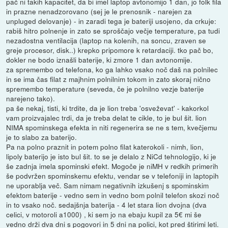
pač ni takih kapacitet, da bi imel laptop avtonomijo 1 dan, jo folk fila
in prazne nenadzorovano (sej je le prenosnik - narejen za
unpluged delovanje) - in zaradi tega je bateriji usojeno, da crkuje:
rabiš hitro polnenje in zato se sproščajo večje temperature, pa tudi
nezadostna ventilacija (laptop na kolenih, na soncu, zraven se
greje procesor, disk..) krepko pripomore k retardaciji. tko pač bo,
dokler ne bodo iznašli baterije, ki zmore 1 dan avtonomije.
za spremembo od telefona, ko ga lahko vsako noč daš na polnilec
in se ima čas filat z majhnim polnilnim tokom in zato skoraj nično
spremembo temperature (seveda, če je polnilno vezje baterije
narejeno tako).
pa še nekaj, tisti, ki trdite, da je lion treba 'osveževat' - kakorkol
vam proizvajalec trdi, da je treba delat te cikle, to je bul šit. lion
NIMA spominskega efekta in niti regenerira se ne s tem, kvečjemu
je to slabo za baterijo.
Pa na polno praznit in potem polno filat katerokoli - nimh, lion,
lipoly baterijo je isto bul šit. to se je delalo z NiCd tehnologijo, ki je
še zadnja imela spominski efekt. Mogoče je niMH v redkih primerih
še podvržen spominskemu efektu, vendar se v telefoniji in laptopih
ne uporablja več. Sam nimam negativnih izkušenj s spominskim
efektom baterije - vedno sem in vedno bom polnil telefon skozi noč
in to vsako noč. sedajšnja baterija - 4 let stara lion dvojna (dva
celici, v motoroli a1000) , ki sem jo na ebaju kupil za 5€ mi še
vedno drži dva dni s pogovori in 5 dni na polici, kot pred štirimi leti.