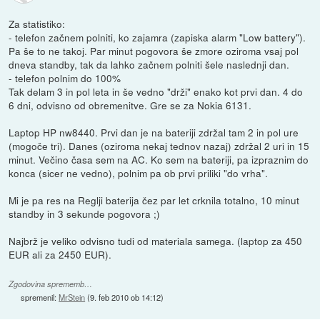
Za statistiko:
- telefon začnem polniti, ko zajamra (zapiska alarm "Low battery").
Pa še to ne takoj. Par minut pogovora še zmore oziroma vsaj pol
dneva standby, tak da lahko začnem polniti šele naslednji dan.
- telefon polnim do 100%
Tak delam 3 in pol leta in še vedno "drži" enako kot prvi dan. 4 do
6 dni, odvisno od obremenitve. Gre se za Nokia 6131.
Laptop HP nw8440. Prvi dan je na bateriji zdržal tam 2 in pol ure
(mogoče tri). Danes (oziroma nekaj tednov nazaj) zdržal 2 uri in 15
minut. Večino časa sem na AC. Ko sem na bateriji, pa izpraznim do
konca (sicer ne vedno), polnim pa ob prvi priliki "do vrha".
Mi je pa res na Reglji baterija čez par let crknila totalno, 10 minut
standby in 3 sekunde pogovora ;)
Najbrž je veliko odvisno tudi od materiala samega. (laptop za 450
EUR ali za 2450 EUR).
Zgodovina sprememb…
spremenil:
MrStein
(
9. feb 2010 ob 14:12
)