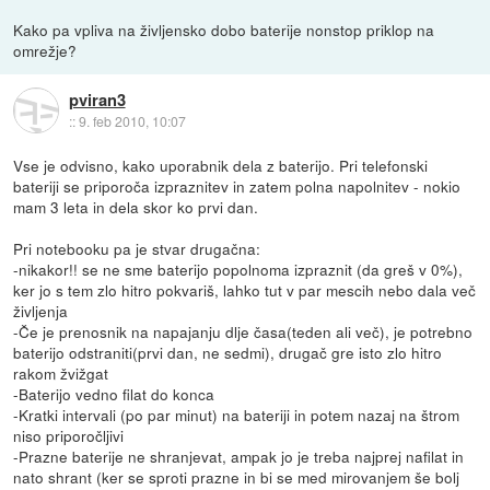
Kako pa vpliva na življensko dobo baterije nonstop priklop na
omrežje?
pviran3
::
9. feb 2010, 10:07
Vse je odvisno, kako uporabnik dela z baterijo. Pri telefonski
bateriji se priporoča izpraznitev in zatem polna napolnitev - nokio
mam 3 leta in dela skor ko prvi dan.
Pri notebooku pa je stvar drugačna:
-nikakor!! se ne sme baterijo popolnoma izpraznit (da greš v 0%),
ker jo s tem zlo hitro pokvariš, lahko tut v par mescih nebo dala več
življenja
-Če je prenosnik na napajanju dlje časa(teden ali več), je potrebno
baterijo odstraniti(prvi dan, ne sedmi), drugač gre isto zlo hitro
rakom žvižgat
-Baterijo vedno filat do konca
-Kratki intervali (po par minut) na bateriji in potem nazaj na štrom
niso priporočljivi
-Prazne baterije ne shranjevat, ampak jo je treba najprej nafilat in
nato shrant (ker se sproti prazne in bi se med mirovanjem še bolj