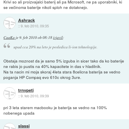
Krivi so ali proizvajalci baterij ali pa Microsoft, ne pa uporabniki, ki
se večinoma baterije nikoli sploh ne dotaknejo.
Ashrack
::
9. feb 2010, 09:35
CaqKa
je
9. feb 2010 ob 08:18
izjavil
:
upad cca 20% na leto je posledica li-ion tehnologije.
Obstaja moznost da je samo 5% izguba in sicer tako da ko baterije
ne rabis jo pustis na 40% kapacitete in das v hladilnik.
Na ta nacin mi moja skoraj 4leta stara 8celicna baterija se vedno
poganja HP Compaq evo 610c okrog 3ure.
trnvpeti
::
9. feb 2010, 09:39
pri 3 leta starem macbooku je baterija se vedno na 100%
nobenega upada
slassi