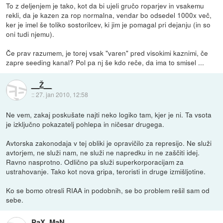
To z deljenjem je tako, kot da bi ujeli gručo roparjev in vsakemu
rekli, da je kazen za rop normalna, vendar bo odsedel 1000x več,
ker je imel še toliko sostorilcev, ki jim je pomagal pri dejanju (in so
oni tudi njemu).
Če prav razumem, je torej vsak "varen" pred visokimi kaznimi, če
zapre seeding kanal? Pol pa nj še kdo reče, da ima to smisel ...
__Ž__
::
27. jan 2010, 12:58
Ne vem, zakaj poskušate najti neko logiko tam, kjer je ni. Ta vsota
je izključno pokazatelj pohlepa in ničesar drugega.
Avtorska zakonodaja v tej obliki je opravičilo za represijo. Ne služi
avtorjem, ne služi nam, ne služi ne napredku in ne zaščiti idej.
Ravno nasprotno. Odlično pa služi superkorporacijam za
ustrahovanje. Tako kot nova gripa, teroristi in druge izmišljotine.
Ko se bomo otresli RIAA in podobnih, se bo problem rešil sam od
sebe.
PaX_MaN