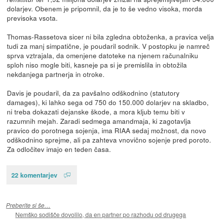
dolarjev. Obenem je pripomnil, da je to še vedno visoka, morda
previsoka vsota.
Thomas-Rassetova sicer ni bila zgledna obtoženka, a pravica velja
tudi za manj simpatične, je poudaril sodnik. V postopku je namreč
sprva vztrajala, da omenjene datoteke na njenem računalniku
sploh niso mogle biti, kasneje pa si je premislila in obtožila
nekdanjega partnerja in otroke.
Davis je poudaril, da za pavšalno odškodnino (statutory
damages), ki lahko sega od 750 do 150.000 dolarjev na skladbo,
ni treba dokazati dejanske škode, a mora kljub temu biti v
razumnih mejah. Zaradi sedmega amandmaja, ki zagotavlja
pravico do porotnega sojenja, ima RIAA sedaj možnost, da novo
odškodnino sprejme, ali pa zahteva vnovično sojenje pred poroto.
Za odločitev imajo en teden časa.
22 komentarjev
Preberite si še…
Nemško sodišče dovolilo, da en partner po razhodu od drugega