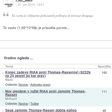
::
27. jan 2010, 13:01
Ta vsota je izključno pokazatelj pohlepa in ničesar drugega.
To vsoto (1,92*10^6$) je prisodila porota...
Vredno ogleda ...
Tema
Sporočila
»
Konec zadeve RIAA proti Thomas-Rassetovi ($222k
160
za 24 pesmi bo kar prav)
Mandi
Oddelek:
Novice
/
Avtorsko pravo
»
Nov preobrat v tožbi RIAA proti Jammie Thomas-
111
Rasset
McHusch
Oddelek:
Novice
/
Tožbe
»
Saga Jammie Thomas-Rasset dobila epilog
48