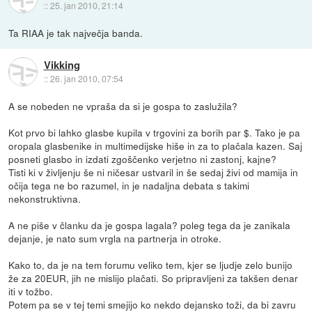
::
25. jan 2010, 21:14
Ta RIAA je tak največja banda.
Vikking
::
26. jan 2010, 07:54
A se nobeden ne vpraša da si je gospa to zaslužila?
Kot prvo bi lahko glasbe kupila v trgovini za borih par $. Tako je pa
oropala glasbenike in multimedijske hiše in za to plačala kazen. Saj
posneti glasbo in izdati zgoščenko verjetno ni zastonj, kajne?
Tisti ki v življenju še ni ničesar ustvaril in še sedaj živi od mamija in
očija tega ne bo razumel, in je nadaljna debata s takimi
nekonstruktivna.
A ne piše v članku da je gospa lagala? poleg tega da je zanikala
dejanje, je nato sum vrgla na partnerja in otroke.
Kako to, da je na tem forumu veliko tem, kjer se ljudje zelo bunijo
že za 20EUR, jih ne mislijo plačati. So pripravljeni za takšen denar
iti v tožbo.
Potem pa se v tej temi smejijo ko nekdo dejansko toži, da bi zavru