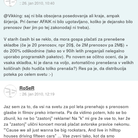
::
26. jan 2010, 10:40
@Vikking: saj ni bila obsojena posedovanja ali kraje, ampak
širjenja. Pri čemer AFAIK ni bilo ugotavljano, koliko je dejansko bilo
prenosov (ker jim po tej zakonodaji ni treba).
V starih časih bi se reklo, da mora gospa plačati za prenešene
skladbe (če je 20 prenosov, npr 20$, če 2M prenosov pa 2M$) +
do 200% odškodnine (tako so v 90ih letih preganjali nelegalno
uporabo programskih paketov). Po novem se očitno oceni, da je
vsaka skladba, ki je dana na voljo, avtomatično prenešena v velikih
količinah (kdo hudiča toliko prenaša?) Res pa je, da distribucija
poteka po celem svetu :-)
RoSeR
::
26. jan 2010, 12:19
Jaz sem za to, da vsi na svetu za pol leta prenehajo s prenosom
glasbe in filmov preko interneta. Pa da vidimo potem, kdo se bo
zbunil, ko ne bo "zastonj" reklame! Na "k" mi gre že vse to, ker že
za "zastonj" ulični koncert moraš plačat avtorske pravice nekomu.
"'Cause we all just wanna be big rockstars, And live in hilltop
houses driving fifteen cars" ... Vse zveni tako, kot da smo