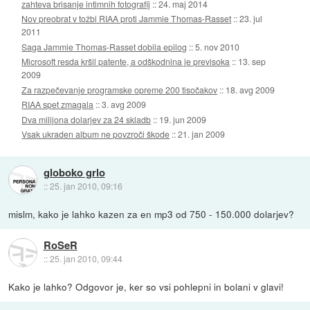
zahteva brisanje intimnih fotografij
::
24. maj 2014
Nov preobrat v tožbi RIAA proti Jammie Thomas-Rasset
::
23. jul
2011
Saga Jammie Thomas-Rasset dobila epilog
::
5. nov 2010
Microsoft resda kršil patente, a odškodnina je previsoka
::
13. sep
2009
Za razpečevanje programske opreme 200 tisočakov
::
18. avg 2009
RIAA spet zmagala
::
3. avg 2009
Dva milijona dolarjev za 24 skladb
::
19. jun 2009
Vsak ukraden album ne povzroči škode
::
21. jan 2009
globoko grlo
::
25. jan 2010, 09:16
mislm, kako je lahko kazen za en mp3 od 750 - 150.000 dolarjev?
RoSeR
::
25. jan 2010, 09:44
Kako je lahko? Odgovor je, ker so vsi pohlepni in bolani v glavi!