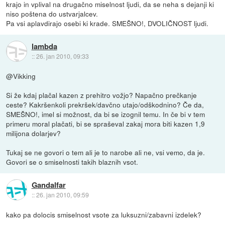
krajo in vplival na drugačno miselnost ljudi, da se neha s dejanji ki
niso poštena do ustvarjalcev.
Pa vsi aplavdirajo osebi ki krade. SMEŠNO!, DVOLIČNOST ljudi.
lambda
::
26. jan 2010, 09:33
@Vikking
Si že kdaj plačal kazen z prehitro vožjo? Napačno prečkanje
ceste? Kakršenkoli prekršek/davčno utajo/odškodnino? Če da,
SMEŠNO!, imel si možnost, da bi se izognil temu. In če bi v tem
primeru moral plačati, bi se spraševal zakaj mora biti kazen 1,9
milijona dolarjev?
Tukaj se ne govori o tem ali je to narobe ali ne, vsi vemo, da je.
Govori se o smiselnosti takih blaznih vsot.
Gandalfar
::
26. jan 2010, 09:59
kako pa dolocis smiselnost vsote za luksuzni/zabavni izdelek?