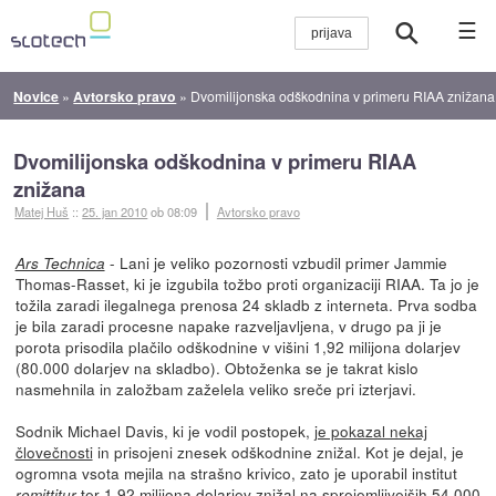
☰
Novice
»
Avtorsko pravo
»
Dvomilijonska odškodnina v primeru RIAA znižana
Dvomilijonska odškodnina v primeru RIAA
znižana
Matej Huš
::
25. jan 2010
ob 08:09
Avtorsko pravo
- Lani je veliko pozornosti vzbudil primer Jammie
Ars Technica
Thomas-Rasset, ki je izgubila tožbo proti organizaciji RIAA. Ta jo je
tožila zaradi ilegalnega prenosa 24 skladb z interneta. Prva sodba
je bila zaradi procesne napake razveljavljena, v drugo pa ji je
porota prisodila plačilo odškodnine v višini 1,92 milijona dolarjev
(80.000 dolarjev na skladbo). Obtoženka se je takrat kislo
nasmehnila in založbam zaželela veliko sreče pri izterjavi.
Sodnik Michael Davis, ki je vodil postopek,
je pokazal nekaj
človečnosti
in prisojeni znesek odškodnine znižal. Kot je dejal, je
ogromna vsota mejila na strašno krivico, zato je uporabil institut
ter 1,92 milijona dolarjev znižal na sprejemljivejših 54.000
remittitur