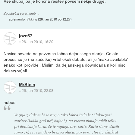
Vse skupaj pa je končna rešitev povsem nekje drugje.
Zgodovina sprememb…
spremenilo:
Vikking
(
26. jan 2010 ob 12:27
)
joze67
::
26. jan 2010, 16:20
Novica seveda ne povzema točno dejanskega stanja. Celote
proces se je (na začetku) vrtel okoli debate, ali je 'make available'
enako kot 'provide'. Mislim, da dejanskega downloada nikoli niso
dokaz(ov)ali.
MrStein
::
26. jan 2010, 22:08
nubes:
Vožnja z vlakom bi se ravno tako lahko štela kot "luksuzna"
storitev (lahko greš peš, kajne?), pa vseeno nimajo takih težav
pri določanju kazni, če te najdejo brez karte. Karta stane včasih
samo 1€, če te najdejo brez pa plačaš par evrov, torej nekajkrat