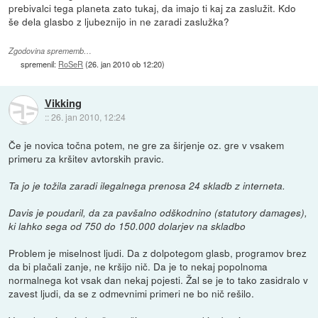
prebivalci tega planeta zato tukaj, da imajo ti kaj za zaslužit. Kdo
še dela glasbo z ljubeznijo in ne zaradi zaslužka?
Zgodovina sprememb…
spremenil:
RoSeR
(
26. jan 2010 ob 12:20
)
Vikking
::
26. jan 2010, 12:24
Če je novica točna potem, ne gre za širjenje oz. gre v vsakem
primeru za kršitev avtorskih pravic.
Ta jo je tožila zaradi ilegalnega prenosa 24 skladb z interneta.
Davis je poudaril, da za pavšalno odškodnino (statutory damages),
ki lahko sega od 750 do 150.000 dolarjev na skladbo
Problem je miselnost ljudi. Da z dolpotegom glasb, programov brez
da bi plačali zanje, ne kršijo nič. Da je to nekaj popolnoma
normalnega kot vsak dan nekaj pojesti. Žal se je to tako zasidralo v
zavest ljudi, da se z odmevnimi primeri ne bo nič rešilo.