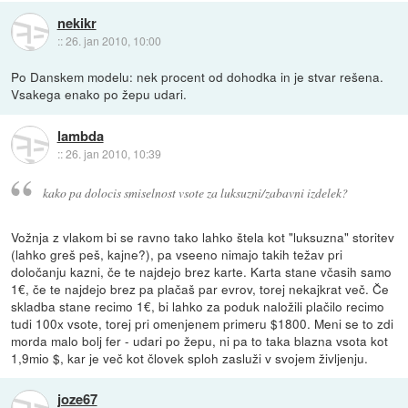
nekikr
::
26. jan 2010, 10:00
Po Danskem modelu: nek procent od dohodka in je stvar rešena.
Vsakega enako po žepu udari.
lambda
::
26. jan 2010, 10:39
kako pa dolocis smiselnost vsote za luksuzni/zabavni izdelek?
Vožnja z vlakom bi se ravno tako lahko štela kot "luksuzna" storitev
(lahko greš peš, kajne?), pa vseeno nimajo takih težav pri
določanju kazni, če te najdejo brez karte. Karta stane včasih samo
1€, če te najdejo brez pa plačaš par evrov, torej nekajkrat več. Če
skladba stane recimo 1€, bi lahko za poduk naložili plačilo recimo
tudi 100x vsote, torej pri omenjenem primeru $1800. Meni se to zdi
morda malo bolj fer - udari po žepu, ni pa to taka blazna vsota kot
1,9mio $, kar je več kot človek sploh zasluži v svojem življenju.
joze67