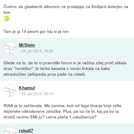
Čudno, da glasbenih albumov ne prodajajo za 6miljard dolarjev na
kos.
Tam je ja 14 pesmi gor kaj si ja nor.
MrStein
::
25. jan 2010, 16:06
Glede na to, da to ni pravniški forum in je večina zdaj prvič slišala
izraz "remittitur", bi lahko beseda v novici linkala na kako
obrazložitev (wikipedia prva pade na misel).
Khamul
::
25. jan 2010, 20:14
RIAA je to zahtevala. Me zanima, kok od tega dnarja bojo vidle
dejanske oškodovane založbe. Plus, pa tut če bi, kaj pa bo ta
drobiž recimo EMI-ju? Letna plača 1 uslužbenca?
roba87