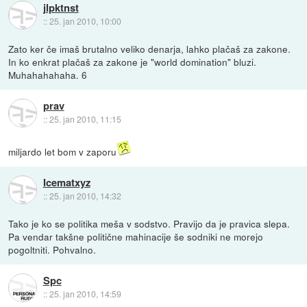
jlpktnst
::
25. jan 2010, 10:00
Zato ker če imaš brutalno veliko denarja, lahko plačaš za zakone.
In ko enkrat plačaš za zakone je "world domination" bluzi.
Muhahahahaha. 6
prav
::
25. jan 2010, 11:15
miljardo let bom v zaporu
Icematxyz
::
25. jan 2010, 14:32
Tako je ko se politika meša v sodstvo. Pravijo da je pravica slepa.
Pa vendar takšne politične mahinacije še sodniki ne morejo
pogoltniti. Pohvalno.
Spc
::
25. jan 2010, 14:59