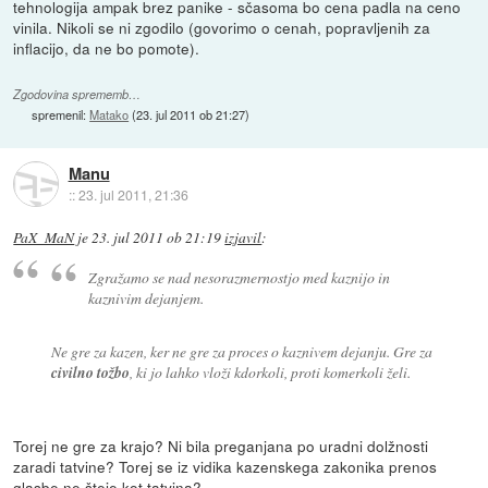
tehnologija ampak brez panike - sčasoma bo cena padla na ceno
vinila. Nikoli se ni zgodilo (govorimo o cenah, popravljenih za
inflacijo, da ne bo pomote).
Zgodovina sprememb…
spremenil:
Matako
(
23. jul 2011 ob 21:27
)
Manu
::
23. jul 2011, 21:36
PaX_MaN
je
23. jul 2011 ob 21:19
izjavil
:
Zgražamo se nad nesorazmernostjo med kaznijo in
kaznivim dejanjem.
Ne gre za kazen, ker ne gre za proces o kaznivem dejanju. Gre za
civilno tožbo
, ki jo lahko vloži kdorkoli, proti komerkoli želi.
Torej ne gre za krajo? Ni bila preganjana po uradni dolžnosti
zaradi tatvine? Torej se iz vidika kazenskega zakonika prenos
glasbe ne šteje kot tatvina?