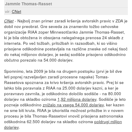
Jammie Thomas-Rasset
vir:
CNet
- Najbolj znan primer zaradi kršenja avtorskih pravic v ZDA je
CNet
dobil nov preobrat. Gre seveda za znamenito tožbo cehovske
organizacije RIAA zoper Minnesotčanko Jammie Thomas-Rasset,
ki je bila obtožena in obsojena nelegalnega prenosa 24 skladb z
interneta. Po več tožbah, pritožbah in razsodbah, ki so višino
prisojene odškodnine postavljala na različne zneske od nekaj tisoč
do nekaj milijonov dolarjev, je sedaj sodišče prisojeno odškodnino
občutno porezalo na 54.000 dolarjev.
Spomnimo, leta 2009 je bila na drugem postopku (prvi je bil dve
leti poprej razveljavljen zaradi procesne napake) Tomas-
Rassetova spoznana za krivo kršenja avtorskih pravic. Prej bi se
lahko bila poravnala z RIAA na 25.000 dolarjev kazni, a ker je
poravnavo zavrnila, je odškodnino določilo sodišče - na 80.000
dolarjev na skladbo oziroma
1,92 milijona dolarjev
. Sodišče je leto
pozneje odškodnino
znižalo na vsega 54.000 dolarjev
, ker kazen
ne sme biti kruta. RIAA je izkoristila možnost pritožbe in v novem
procesu je bila Thomas-Rassetovi vnovič prisojena astronomska
odškodnina 62.500 dolarjev na skladbo oziroma
poldrugi milijon
dolarjev
.