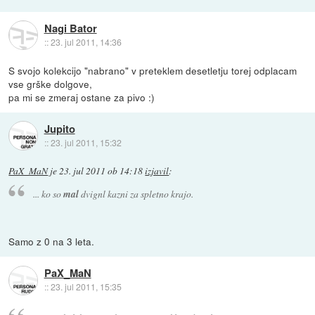
Nagi Bator
::
23. jul 2011, 14:36
S svojo kolekcijo "nabrano" v preteklem desetletju torej odplacam
vse grške dolgove,
pa mi se zmeraj ostane za pivo :)
Jupito
::
23. jul 2011, 15:32
PaX_MaN
je
23. jul 2011 ob 14:18
izjavil
:
... ko so
mal
dvignl kazni za spletno krajo.
Samo z 0 na 3 leta.
PaX_MaN
::
23. jul 2011, 15:35