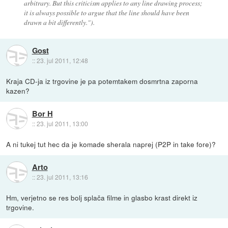
arbitrary. But this criticism applies to any line drawing process;
it is always possible to argue that the line should have been
drawn a bit differently.").
Gost
::
23. jul 2011, 12:48
Kraja CD-ja iz trgovine je pa potemtakem dosmrtna zaporna
kazen?
Bor H
::
23. jul 2011, 13:00
A ni tukej tut hec da je komade sherala naprej (P2P in take fore)?
Arto
::
23. jul 2011, 13:16
Hm, verjetno se res bolj splača filme in glasbo krast direkt iz
trgovine.