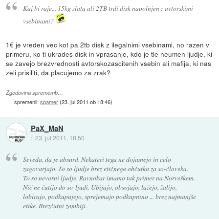
Kaj bi raje... 15kg zlata ali 2TB trdi disk napolnjen z avtorskimi
vsebinami?
1€ je vreden vec kot pa 2tb disk z ilegalnimi vsebinami, no razen v
primeru, ko ti ukrades disk in vprasanje, kdo je tle neumen ljudje, ki
se zavejo brezvrednosti avtorskozascitenih vsebin ali mafija, ki nas
zeli prisiliti, da placujemo za zrak?
Zgodovina sprememb…
spremenil:
spamer
(
23. jul 2011 ob 18:46
)
PaX_MaN
::
23. jul 2011, 18:50
Seveda, da je absurd. Nekateri tega ne dojamejo in celo
zagovarjajo. To so ljudje brez etičnega občutka za so-človeka.
To so nevarni ljudje. Ravnokar imamo tak primer na Norveškem.
Nič ne čutijo do so-ljudi. Ubijajo, obsojajo, lažejo, žalijo,
lobirajo, podkupujejo, sprejemajo podkupnino ... brez najmanjše
etike. Brezčutni zombiji.