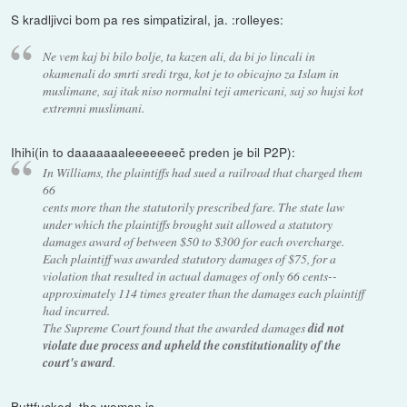
S kradljivci bom pa res simpatiziral, ja. :rolleyes:
Ne vem kaj bi bilo bolje, ta kazen ali, da bi jo lincali in
okamenali do smrti sredi trga, kot je to obicajno za Islam in
muslimane, saj itak niso normalni teji americani, saj so hujsi kot
extremni muslimani.
Ihihi(in to daaaaaaaleeeeeeeč preden je bil P2P):
In Williams, the plaintiffs had sued a railroad that charged them
66
cents more than the statutorily prescribed fare. The state law
under which the plaintiffs brought suit allowed a statutory
damages award of between $50 to $300 for each overcharge.
Each plaintiff was awarded statutory damages of $75, for a
violation that resulted in actual damages of only 66 cents--
approximately 114 times greater than the damages each plaintiff
had incurred.
The Supreme Court found that the awarded damages
did not
violate due process and upheld the constitutionality of the
court's award
.
Buttfucked, the woman is.