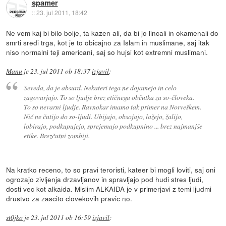
spamer
::
23. jul 2011, 18:42
Ne vem kaj bi bilo bolje, ta kazen ali, da bi jo lincali in okamenali do
smrti sredi trga, kot je to obicajno za Islam in muslimane, saj itak
niso normalni teji americani, saj so hujsi kot extremni muslimani.
Manu
je
23. jul 2011 ob 18:37
izjavil
:
Seveda, da je absurd. Nekateri tega ne dojamejo in celo
zagovarjajo. To so ljudje brez etičnega občutka za so-človeka.
To so nevarni ljudje. Ravnokar imamo tak primer na Norveškem.
Nič ne čutijo do so-ljudi. Ubijajo, obsojajo, lažejo, žalijo,
lobirajo, podkupujejo, sprejemajo podkupnino ... brez najmanjše
etike. Brezčutni zombiji.
Na kratko receno, to so pravi teroristi, kateer bi mogli loviti, saj oni
ogrozajo zivljenja drzavljanov in spravljajo pod hudi stres ljudi,
dosti vec kot alkaida. Mislim ALKAIDA je v primerjavi z temi ljudmi
drustvo za zascito clovekovih pravic no.
st0jko
je
23. jul 2011 ob 16:59
izjavil
: