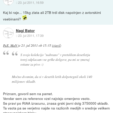
::
23. jul 2011, 16:59
Kaj bi raje... 15kg zlata ali 2TB trdi disk napolnjen z avtorskimi
vsebinami?
Nagi Bator
::
23. jul 2011, 17:39
PaX_MaN
je
23. jul 2011 ob 15:35
izjavil
:
S svojo kolekcijo "nabrano" v preteklem desetletju
torej odplacam vse grške dolgove, pa mi se zmeraj
ostane za pivo :)
Močno dvomim, da si v desetih letih dolpotegnil okoli 140
milijonov skladb.
Priznam, govoril sem na pamet.
Vendar sem za referenco vzel najvisjo omenjeno vsoto.
Se pravi po RIAA izracunu, znasa grski javni dolg 3750000 skladb.
Ta vsota pa se verjetno najde na razlicnih medijih v srednje velikem
stanovanjskem bloku.