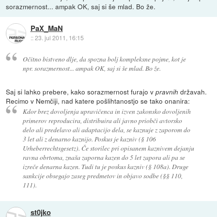
sorazmernost... ampak OK, saj si še mlad. Bo že.
PaX_MaN
::
23. jul 2011, 16:15
Očitno bistveno dlje, da spozna bolj kompleksne pojme, kot je
npr. sorazmernost... ampak OK, saj si še mlad. Bo že.
Saj si lahko prebere, kako sorazmernost furajo v
državah.
pravnih
Recimo v Nemčiji, nad katere pošlihtanostjo se tako onanira:
Kdor brez dovoljenja upravičenca in izven zakonsko dovoljenih
primerov reproducira, distribuira ali javno priobči avtorsko
delo ali predelavo ali adaptacijo dela, se kaznuje z zaporom do
3 let ali z denarno kaznijo. Poskus je kazniv (§ 106
Urheberrechtsgesetz). Če storilec pri opisanem kaznivem dejanju
ravna obrtoma, znaša zaporna kazen do 5 let zapora ali pa se
izreče denarna kazen. Tudi tu je poskus kazniv (§ 108a). Druge
sankcije obsegajo zaseg predmetov in objavo sodbe (§§ 110,
111).
st0jko