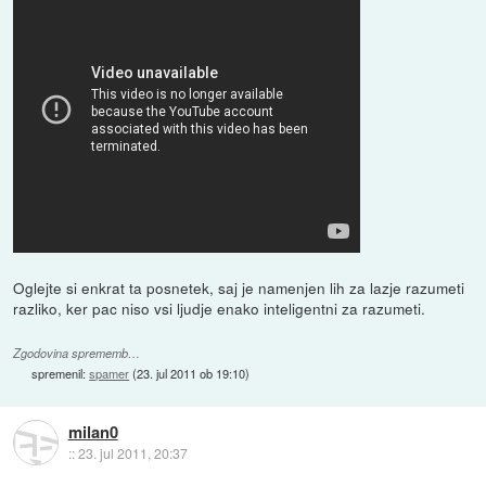
Oglejte si enkrat ta posnetek, saj je namenjen lih za lazje razumeti
razliko, ker pac niso vsi ljudje enako inteligentni za razumeti.
Zgodovina sprememb…
spremenil:
spamer
(
23. jul 2011 ob 19:10
)
milan0
::
23. jul 2011, 20:37