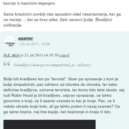
kaznijo in kaznivim dejanjem.
Samo brezčutni zombiji niso sposobni videt nesorazmerja, ker ga
ne morejo ... ker so brez etike. Zelo nevarni ljudje. Škodljivci
civilizacije.
spamer
::
23. jul 2011, 19:08
PaX_MaN
je
23. jul 2011 ob 18:50
izjavil
:
S kradljivci bom pa res simpatiziral, ja. :rolleyes:
Bolje biti kradljivec kot pa "terorist". Sicer pa vprasanje z kom je
bolje simpatizirati, pac odvisno od cloveka do cloveka, ter kako
definiras kradljivca, oziroma terorista, ter komu kdo dela skodo, saj
tudi Robin Hood je bil kradljivec, ceprav vprasanje, ce lahko
govorimo o kraji, ce ti saamo vzames to kar je tvoje. Pac, ce ti
nekdo ukrade tvoje kolo, ali ga lahko potem ti nazaj vzames? Ce
ga samo kopira, naj ima kopijo, ker kopiranje in kraja ni isto.