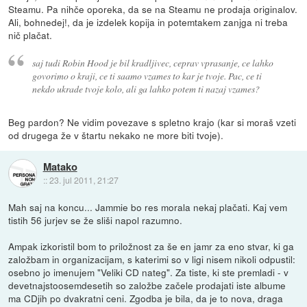
Steamu. Pa nihče oporeka, da se na Steamu ne prodaja originalov.
Ali, bohnedej!, da je izdelek kopija in potemtakem zanjga ni treba
nič plačat.
saj tudi Robin Hood je bil kradljivec, ceprav vprasanje, ce lahko
govorimo o kraji, ce ti saamo vzames to kar je tvoje. Pac, ce ti
nekdo ukrade tvoje kolo, ali ga lahko potem ti nazaj vzames?
Beg pardon? Ne vidim povezave s spletno krajo (kar si moraš vzeti
od drugega že v štartu nekako ne more biti tvoje).
Matako
::
23. jul 2011, 21:27
Mah saj na koncu... Jammie bo res morala nekaj plačati. Kaj vem
tistih 56 jurjev se že sliši napol razumno.
Ampak izkoristil bom to priložnost za še en jamr za eno stvar, ki ga
založbam in organizacijam, s katerimi so v ligi nisem nikoli odpustil:
osebno jo imenujem "Veliki CD nateg". Za tiste, ki ste premladi - v
devetnajstoosemdesetih so založbe začele prodajati iste albume
ma CDjih po dvakratni ceni. Zgodba je bila, da je to nova, draga