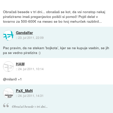
Obračaš besede v tri dni... obnašaš se kot, da vsi nonstop nekaj
piratiziramo imaš preganjavico poišči si pomoč! Pojdi delat v
tovarno za 500-600€ na mesec se bo tvoj mehurček razblinil...
Gandalfar
::
23. jul 2011, 22:09
Pac pravim, da ne stekam 'bojkota', kjer se ne kupuje vsebin, se jih
pa se vedno piratizira :)
HAM
::
24. jul 2011, 10:14
@milan0 +1
PaX_MaN
::
24. jul 2011, 14:31
Obračaš besede v tri dni...