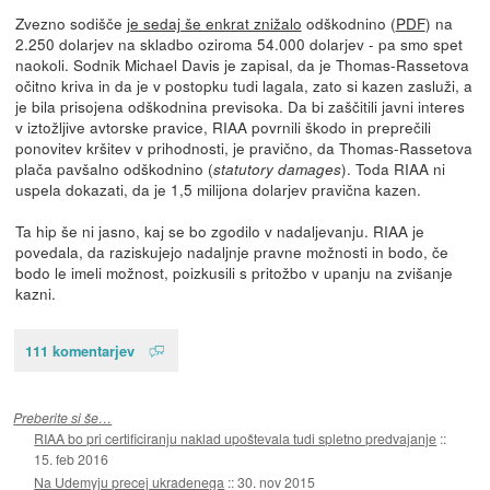
Zvezno sodišče
je sedaj še enkrat znižalo
odškodnino (
PDF
) na
2.250 dolarjev na skladbo oziroma 54.000 dolarjev - pa smo spet
naokoli. Sodnik Michael Davis je zapisal, da je Thomas-Rassetova
očitno kriva in da je v postopku tudi lagala, zato si kazen zasluži, a
je bila prisojena odškodnina previsoka. Da bi zaščitili javni interes
v iztožljive avtorske pravice, RIAA povrnili škodo in preprečili
ponovitev kršitev v prihodnosti, je pravično, da Thomas-Rassetova
plača pavšalno odškodnino (
). Toda RIAA ni
statutory damages
uspela dokazati, da je 1,5 milijona dolarjev pravična kazen.
Ta hip še ni jasno, kaj se bo zgodilo v nadaljevanju. RIAA je
povedala, da raziskujejo nadaljnje pravne možnosti in bodo, če
bodo le imeli možnost, poizkusili s pritožbo v upanju na zvišanje
kazni.
111 komentarjev
Preberite si še…
RIAA bo pri certificiranju naklad upoštevala tudi spletno predvajanje
::
15. feb 2016
Na Udemyju precej ukradenega
::
30. nov 2015