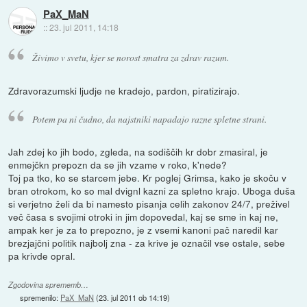
PaX_MaN
::
23. jul 2011, 14:18
Živimo v svetu, kjer se norost smatra za zdrav razum.
Zdravorazumski ljudje ne kradejo, pardon, piratizirajo.
Potem pa ni čudno, da najstniki napadajo razne spletne strani.
Jah zdej ko jih bodo, zgleda, na sodiščih kr dobr zmasiral, je
enmejčkn prepozn da se jih vzame v roko, k'nede?
Toj pa tko, ko se starcem jebe. Kr poglej Grimsa, kako je skoču v
bran otrokom, ko so mal dvignl kazni za spletno krajo. Uboga duša
si verjetno želi da bi namesto pisanja celih zakonov 24/7, preživel
več časa s svojimi otroki in jim dopovedal, kaj se sme in kaj ne,
ampak ker je za to prepozno, je z vsemi kanoni pač naredil kar
brezjajčni politik najbolj zna - za krive je označil vse ostale, sebe
pa krivde opral.
Zgodovina sprememb…
spremenilo:
PaX_MaN
(
23. jul 2011 ob 14:19
)