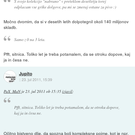
S svojo kolekcijo "nabrano" v preteklem desetletju torej
odplacam vse grške dolgove, pa mi se zmeraj ostane za pivo :)
Močno dvomim, da si v desetih letih dolpotegnil okoli 140 milijonov
skladb.
Samo z 0 na 3 leta.
Pfft, sitnica. Toliko let je treba potamalem, da se otroku dopove, kaj
ja in česa ne.
Jupito
::
23. jul 2011, 15:39
PaX_MaN
je
23. jul 2011 ob 15:35
izjavil
:
Pfft, sitnica. Toliko let je treba potamalem, da se otroku dopove,
kaj ja in česa ne.
Očitno bistveno dlje, da spozna bolj kompleksne pojme, kot je npr.