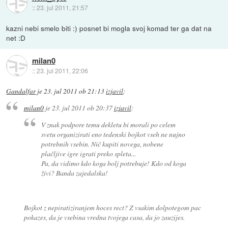
::
23. jul 2011, 21:57
kazni nebi smelo biti :) posnet bi mogla svoj komad ter ga dat na
net :D
milan0
::
23. jul 2011, 22:06
Gandalfar
je
23. jul 2011 ob 21:13
izjavil
:
milan0
je
23. jul 2011 ob 20:37
izjavil
:
V znak podpore temu dekletu bi morali po celem
svetu organizirati eno tedenski bojkot vseh ne nujno
potrebnih vsebin. Nič kupiti novega, nobene
plačljive igre igrati preko spleta...
Pa, da vidimo kdo koga bolj potrebuje! Kdo od koga
živi? Banda zajedalska!
Bojkot z nepiratiziranjem hoces rect? Z vsakim dolpotegom pac
pokazes, da je vsebina vredna tvojega casa, da jo zauzijes.