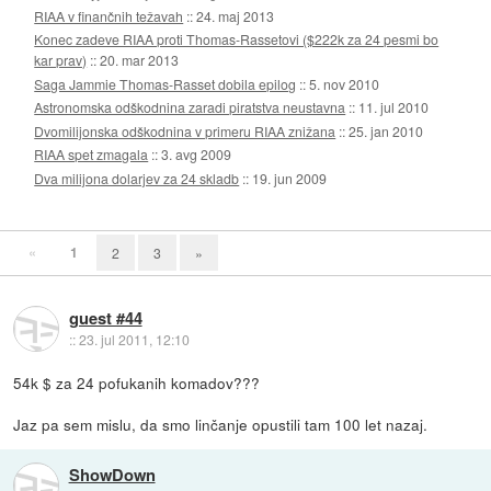
RIAA v finančnih težavah
::
24. maj 2013
Konec zadeve RIAA proti Thomas-Rassetovi ($222k za 24 pesmi bo
kar prav)
::
20. mar 2013
Saga Jammie Thomas-Rasset dobila epilog
::
5. nov 2010
Astronomska odškodnina zaradi piratstva neustavna
::
11. jul 2010
Dvomilijonska odškodnina v primeru RIAA znižana
::
25. jan 2010
RIAA spet zmagala
::
3. avg 2009
Dva milijona dolarjev za 24 skladb
::
19. jun 2009
«
1
2
3
»
guest #44
::
23. jul 2011, 12:10
54k $ za 24 pofukanih komadov???
Jaz pa sem mislu, da smo linčanje opustili tam 100 let nazaj.
ShowDown