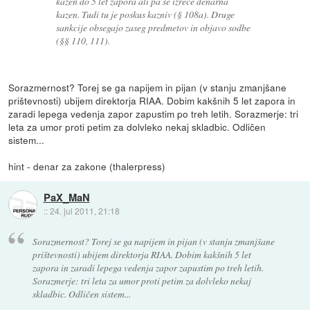
kazen do 5 let zapora ali pa se izreče denarna
kazen. Tudi tu je poskus kazniv (§ 108a). Druge
sankcije obsegajo zaseg predmetov in objavo sodbe
(§§ 110, 111).
Sorazmernost? Torej se ga napijem in pijan (v stanju zmanjšane
prištevnosti) ubijem direktorja RIAA. Dobim kakšnih 5 let zapora in
zaradi lepega vedenja zapor zapustim po treh letih. Sorazmerje: tri
leta za umor proti petim za dolvleko nekaj skladbic. Odličen
sistem...
hint - denar za zakone (thalerpress)
PaX_MaN
::
24. jul 2011, 21:18
Sorazmernost? Torej se ga napijem in pijan (v stanju zmanjšane
prištevnosti) ubijem direktorja RIAA. Dobim kakšnih 5 let
zapora in zaradi lepega vedenja zapor zapustim po treh letih.
Sorazmerje: tri leta za umor proti petim za dolvleko nekaj
skladbic. Odličen sistem...