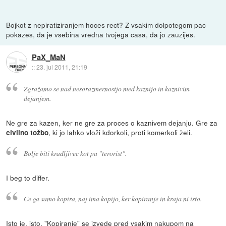
Bojkot z nepiratiziranjem hoces rect? Z vsakim dolpotegom pac
pokazes, da je vsebina vredna tvojega casa, da jo zauzijes.
PaX_MaN
::
23. jul 2011, 21:19
Zgražamo se nad nesorazmernostjo med kaznijo in kaznivim
dejanjem.
Ne gre za kazen, ker ne gre za proces o kaznivem dejanju. Gre za
, ki jo lahko vloži kdorkoli, proti komerkoli želi.
civilno tožbo
Bolje biti kradljivec kot pa "terorist".
I beg to differ.
Ce ga samo kopira, naj ima kopijo, ker kopiranje in kraja ni isto.
Isto je, isto. "Kopiranje" se izvede pred vsakim nakupom na