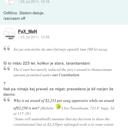
::
23. jul 2011, 12:16
Odlično. Sistem deluje.
/sarcasm off
PaX_MaN
::
23. jul 2011, 12:28
Jaz pa sem mislu, da smo linčanje opustili tam 100 let nazaj.
Si to mislu 223 let, kolikor je stara,
:
taramtamtam
The Court has merely reduced the jury's award to themaximum
amount permitted under
our Constitution
.
?
Itak pa nimajo kej preveč za migat; precedens je bil narjen že
davno:
Why is an award of $2,251 per song oppressive while an award
of$2,250 is not?
[Hehehe.
] See Tenenbaum, 721 F. Supp. 2d
at 117-18 (
"Some will undoubtedly murmur that my decision to draw the
constitutional line at $2,250per infringed work is to some extent