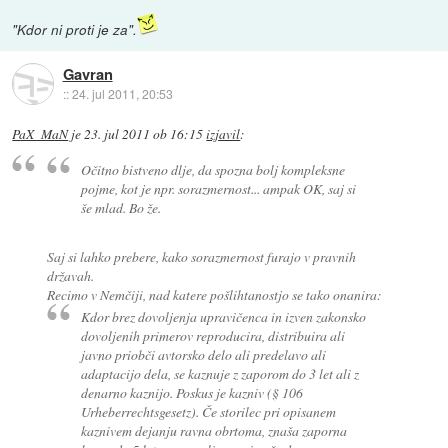
"Kdor ni proti je za".
Gavran
::
24. jul 2011, 20:53
PaX_MaN
je
23. jul 2011 ob 16:15
izjavil
:
Očitno bistveno dlje, da spozna bolj kompleksne
pojme, kot je npr. sorazmernost... ampak OK, saj si
še mlad. Bo že.
Saj si lahko prebere, kako sorazmernost furajo v
pravnih
državah.
Recimo v Nemčiji, nad katere pošlihtanostjo se tako onanira:
Kdor brez dovoljenja upravičenca in izven zakonsko
dovoljenih primerov reproducira, distribuira ali
javno priobči avtorsko delo ali predelavo ali
adaptacijo dela, se kaznuje z zaporom do 3 let ali z
denarno kaznijo. Poskus je kazniv (§ 106
Urheberrechtsgesetz). Če storilec pri opisanem
kaznivem dejanju ravna obrtoma, znaša zaporna