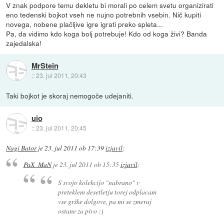
V znak podpore temu dekletu bi morali po celem svetu organizirati
eno tedenski bojkot vseh ne nujno potrebnih vsebin. Nič kupiti
novega, nobene plačljive igre igrati preko spleta...
Pa, da vidimo kdo koga bolj potrebuje! Kdo od koga živi? Banda
zajedalska!
MrStein
::
23. jul 2011, 20:43
Taki bojkot je skoraj nemogoče udejaniti.
uio
::
23. jul 2011, 20:45
Nagi Bator
je
23. jul 2011 ob 17:39
izjavil
:
PaX_MaN
je
23. jul 2011 ob 15:35
izjavil
:
S svojo kolekcijo "nabrano" v
preteklem desetletju torej odplacam
vse grške dolgove, pa mi se zmeraj
ostane za pivo :)