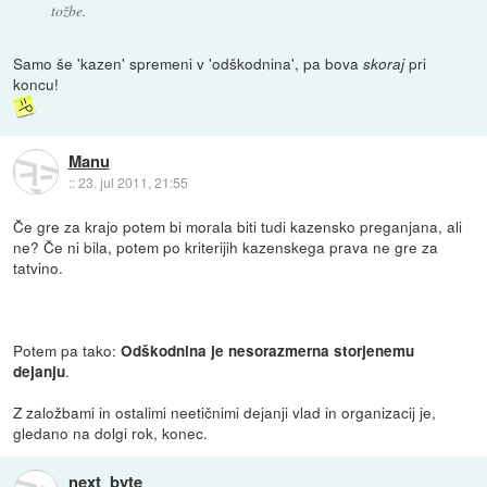
tožbe.
Samo še 'kazen' spremeni v 'odškodnina', pa bova
pri
skoraj
koncu!
Manu
::
23. jul 2011, 21:55
Če gre za krajo potem bi morala biti tudi kazensko preganjana, ali
ne? Če ni bila, potem po kriterijih kazenskega prava ne gre za
tatvino.
Potem pa tako:
Odškodnina je nesorazmerna storjenemu
.
dejanju
Z založbami in ostalimi neetičnimi dejanji vlad in organizacij je,
gledano na dolgi rok, konec.
next_byte