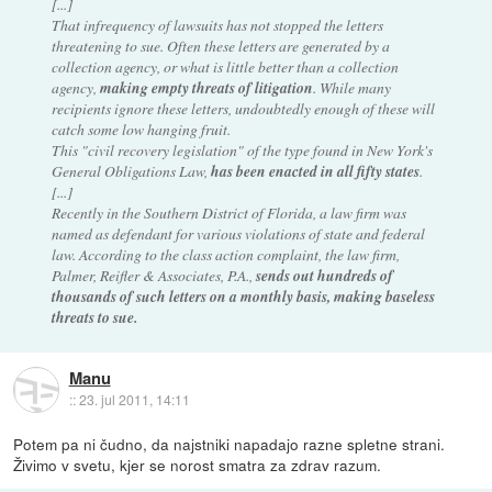
[...]
That infrequency of lawsuits has not stopped the letters
threatening to sue. Often these letters are generated by a
collection agency, or what is little better than a collection
agency,
making empty threats of litigation
. While many
recipients ignore these letters, undoubtedly enough of these will
catch some low hanging fruit.
This "civil recovery legislation" of the type found in New York's
General Obligations Law,
has been enacted in all fifty states
.
[...]
Recently in the Southern District of Florida, a law firm was
named as defendant for various violations of state and federal
law. According to the class action complaint, the law firm,
Palmer, Reifler & Associates, P.A.,
sends out hundreds of
thousands of such letters on a monthly basis, making baseless
threats to sue.
Manu
::
23. jul 2011, 14:11
Potem pa ni čudno, da najstniki napadajo razne spletne strani.
Živimo v svetu, kjer se norost smatra za zdrav razum.