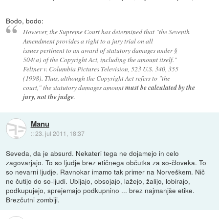
Bodo, bodo:
However, the Supreme Court has determined that "the Seventh
Amendment provides a right to a jury trial on all
issues pertinent to an award of statutory damages under §
504(a) of the Copyright Act, including the amount itself."
Feltner v. Columbia Pictures Television, 523 U.S. 340, 355
(1998). Thus, although the Copyright Act refers to "the
court," the statutory damages amount
must be calculated by the
jury, not the judge
.
Manu
::
23. jul 2011, 18:37
Seveda, da je absurd. Nekateri tega ne dojamejo in celo
zagovarjajo. To so ljudje brez etičnega občutka za so-človeka. To
so nevarni ljudje. Ravnokar imamo tak primer na Norveškem. Nič
ne čutijo do so-ljudi. Ubijajo, obsojajo, lažejo, žalijo, lobirajo,
podkupujejo, sprejemajo podkupnino ... brez najmanjše etike.
Brezčutni zombiji.