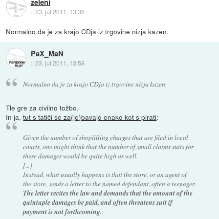
zeleni
::
23. jul 2011, 13:35
Normalno da je za krajo CDja iz trgovine nizja kazen.
PaX_MaN
::
23. jul 2011, 13:58
Normalno da je za krajo CDja iz trgovine nizja kazen.
Tle gre za civilno tožbo.
In ja,
tut s tatiči se za(je)bavajo enako kot s pirati
:
Given the number of shoplifting charges that are filed in local
courts, one might think that the number of small claims suits for
these damages would be quite high as well.
[...]
Instead, what usually happens is that the store, or an agent of
the store, sends a letter to the named defendant, often a teenager.
The letter recites the law and demands that the amount of the
quintuple damages be paid, and often threatens suit if
payment is not forthcoming.