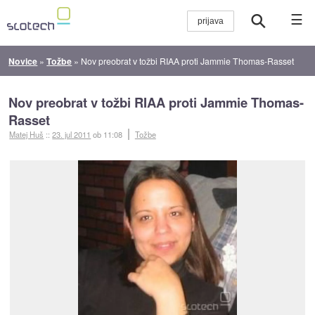
☰
Novice
»
Tožbe
»
Nov preobrat v tožbi RIAA proti Jammie Thomas-Rasset
Nov preobrat v tožbi RIAA proti Jammie Thomas-
Rasset
Matej Huš
::
23. jul 2011
ob 11:08
Tožbe