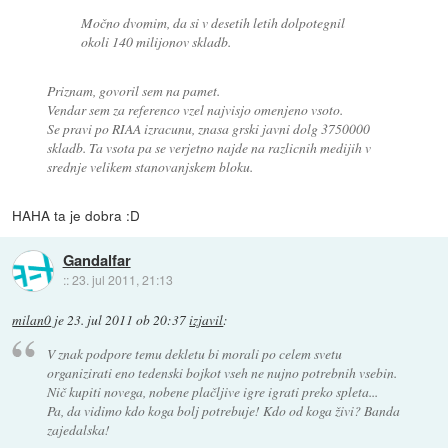
Močno dvomim, da si v desetih letih dolpotegnil
okoli 140 milijonov skladb.
Priznam, govoril sem na pamet.
Vendar sem za referenco vzel najvisjo omenjeno vsoto.
Se pravi po RIAA izracunu, znasa grski javni dolg 3750000
skladb. Ta vsota pa se verjetno najde na razlicnih medijih v
srednje velikem stanovanjskem bloku.
HAHA ta je dobra :D
Gandalfar
::
23. jul 2011, 21:13
milan0
je
23. jul 2011 ob 20:37
izjavil
:
V znak podpore temu dekletu bi morali po celem svetu
organizirati eno tedenski bojkot vseh ne nujno potrebnih vsebin.
Nič kupiti novega, nobene plačljive igre igrati preko spleta...
Pa, da vidimo kdo koga bolj potrebuje! Kdo od koga živi? Banda
zajedalska!