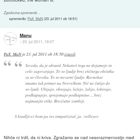
Zgodovina sprememb…
spremenilo:
PaX_MaN
(
23. jul 2011 ob 18:51
)
Manu
::
23. jul 2011, 19:07
PaX_MaN
je
23. jul 2011 ob 18:50
izjavil
:
Seveda, da je absurd. Nekateri tega ne dojamejo in
celo zagovarjajo. To so ljudje brez etičnega občutka
za so-človeka. To so nevarni ljudje. Ravnokar
imamo tak primer na Norveškem. Nič ne čutijo do
so-ljudi. Ubijajo, obsojajo, lažejo, žalijo, lobirajo,
podkupujejo, sprejemajo podkupnino ... brez
najmanjše etike. Brezčutni zombiji.
S kradljivci bom pa res simpatiziral, ja. :rolleyes:
Nihče ni trdil, da ni kriva. Zgražamo se nad nesorazmernostjo med