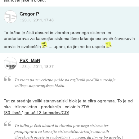
Gregor P
::
23. jul 2011, 17:48
Ta tožba je čisti absurd in zloraba pravnega sistema ter
predpriprava za kasnejše sistematično kršenje osnovnih človekovih
pravic in svoboščin
... upam, da jim ne bo uspelo
PaX_MaN
::
23. jul 2011, 18:37
Ta vsota pa se verjetno najde na razlicnih medijih v srednje
velikem stanovanjskem bloku.
Tut za srednje veliki stanovanjski blok je ta cifra ogromna. To je od
oka _triinpolletna_ produkcija _celotnih ZDA_.
(
80 tisoč
*
na uč 13 komadov/CD
)
Ta tožba je čisti absurd in zloraba pravnega sistema ter
predpriprava za kasnejše sistematično kršenje osnovnih
človekovih pravic in svoboščin:'( ... upam, da jim ne bo uspelo:|