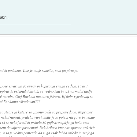
rabni.
zni in podobno. Tole je moje stališče, sem pa pirat po
ične stvari za 20 evrov in kopiranja enega cedeja. Pravit
piraš jo originalni lastnik še vedno ima in vsi normalni ljudje
ič narobe. Glej Backam ma novo frizuro. Ej dobr zgleda daj se
zer od Beckama oškodovan???
azen stvari za katere se zmenimo da so prepovedane. Naprimer
 nekaj naredi, pridela, vlovi najde je to potem njegovo in nekdo
 ki se nekaj trudi in pridela 30 gajb krompirja ga hoče sam
povsem dovoljeno posnemati. Nek brihten kmet se spomne zakrivit
, in to je vedno pomenilo da si ga vsak lahko ogleda in svojega