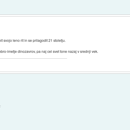
vojo leno rit in se prilagodit 21 stoletju.
obro-imetje dinozavrov, pa naj cel svet tone nazaj v srednji vek.
: