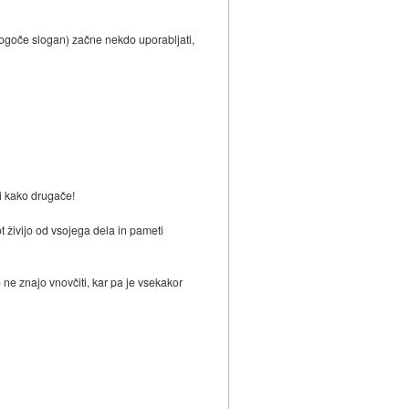
mogoče slogan) začne nekdo uporabljati,
li kako drugače!
ot živijo od vsojega dela in pameti
 ne znajo vnovčiti, kar pa je vsekakor