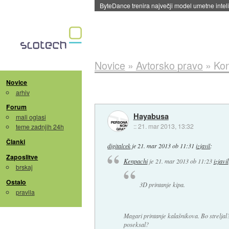
ByteDance trenira največji model umetne intel
Novice
»
Avtorsko pravo
»
Kon
Novice
arhiv
Forum
Hayabusa
mali oglasi
::
21. mar 2013, 13:32
teme zadnjih 24h
Članki
digitalcek
je
21. mar 2013 ob 11:31
izjavil
:
Zaposlitve
Kenpachi
je
21. mar 2013 ob 11:23
izjavil
brskaj
Ostalo
3D printanje kipa.
pravila
Magari printanje kalašnikova. Bo streljal
poseksal?