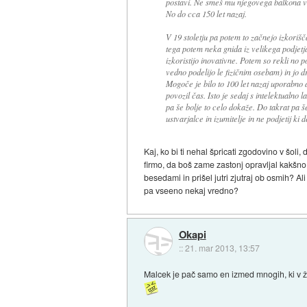
postavi. Ne smeš mu njegovega balkona vz
No do cca 150 let nazaj.
V 19 stoletju pa potem to začnejo izkorišč
tega potem neka gnida iz velikega podjetja
izkoristijo inovativne. Potem so rekli no 
vedno podelijo le fizičnim osebam) in jo d
Mogoče je bilo to 100 let nazaj uporabno a
povozil čas. Isto je sedaj s intelektualno 
pa še bolje to celo dokaže. Do takrat pa 
ustvarjalce in izumitelje in ne podjetij ki
Kaj, ko bi ti nehal špricati zgodovino v šoli
firmo, da boš zame zastonj opravljal kakšno 
besedami in prišel jutri zjutraj ob osmih? Ali
pa vseeno nekaj vredno?
Okapi
::
21. mar 2013, 13:57
Malcek je pač samo en izmed mnogih, ki v živ