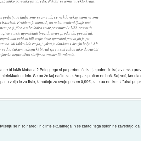
et, lahko pa enakega narediš. Nikdar se temu ni reklo kraja.
at podjetja in ljudje smo se zmenili, če nekdo nekaj izumi ne sme
 izkoristit. Problem je namreč, da neinovvativni ljudje pač
potem pa fizična oseba lahko stvar patentira (v USA patent še
rugi ne smejo uporabljati brez da avtor proda, da, posodi itd.
mpak tudi cehi so bili svoje čase uporabni potem jih je pa
lastnino. Mi lahko kdo razloži zakaj je dandanes družbi bolje? Ali
še vedno čakam nekoga ki bi rad spremenil zakon tako da zaščiti
 dejansko nepravično služijo na zastarelih zakonih.
, da ne bi takih klobasal? Poleg tega si pa preberi še kaj je patent in kaj avtorska pr
intelektualno delo. Se bo že kaj našlo zate. Ampak plačan ne boš. Saj veš, ker sta č
 pa to velja le za tiste, ki hočejo za svojo pesem 0,99€, zate pa ne, ker si "pirat po p
ljenju še niso naredil nič intelektualnega in se zaradi tega sploh ne zavedajo, da 