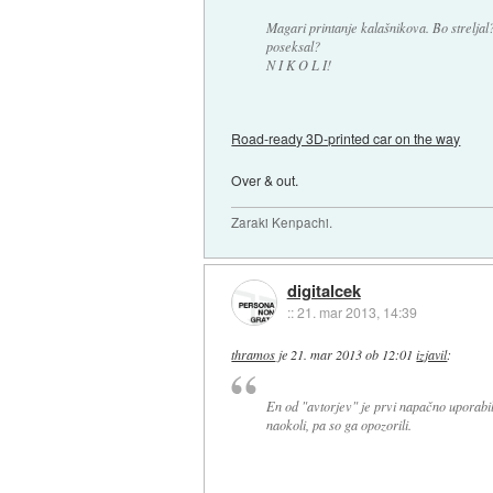
Magari printanje kalašnikova. Bo streljal
poseksal?
N I K O L I!
Road-ready 3D-printed car on the way
Over & out.
Zaraki Kenpachi.
digitalcek
::
21. mar 2013, 14:39
thramos
je
21. mar 2013 ob 12:01
izjavil
:
En od "avtorjev" je prvi napačno uporabil 
naokoli, pa so ga opozorili.