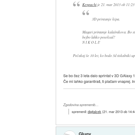
Kenpachi
je
21. mar 2013 ob 11:23
3D printanje kipa.
Magari printanje kalašnikova. Bo st
bejbo lahko poseksal?
N I K O L I!
Počakaj še 10 let, ko bodo 3d tiskalniki u
Se bo čez 3 leta dalo sprintat v 3D GAlaxy 1
Če mi lahko garantiraš, ti plačam vnaprej. In
Zgodovina sprememb…
spremenil:
digitalcek
(
21. mar 2013 ob 14:4
Glugy