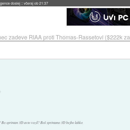
igence doslej
::
včeraj ob 21:37
ec zadeve RIAA proti Thomas-Rassetovi ($222k za 
:
? Bo sprintan 3D avto vozil? Boš sprintano 3D bejbo lahko