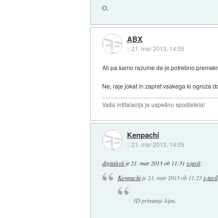
O.
ABX
::
21. mar 2013, 14:05
Ali pa samo razume da je potrebno premaknit s
Ne, raje jokat in zapret vsakega ki ogroža d
Vaša inštalacija je uspešno spodletela!
Kenpachi
::
21. mar 2013, 14:05
digitalcek
je
21. mar 2013 ob 11:31
izjavil
:
Kenpachi
je
21. mar 2013 ob 11:23
izjavil
3D printanje kipa.