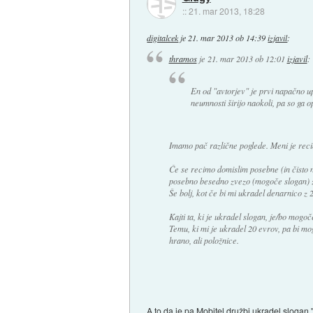
::
21. mar 2013, 18:28
digitalcek
je
21. mar 2013 ob 14:39
izjavil
:
thramos
je
21. mar 2013 ob 12:01
izjavil
:
En od "avtorjev" je prvi napačno upo
neumnosti širijo naokoli, pa so ga op
Imamo pač različne poglede. Meni je recim
Če se recimo domislim posebne (in čisto no
posebno besedno zvezo (mogoče slogan) za
Še bolj, kot če bi mi ukradel denarnico z 2
Kajti ta, ki je ukradel slogan, je/bo mogoče
Temu, ki mi je ukradel 20 evrov, pa bi mog
hrano, ali položnice.
A to da je pa Mobitel družbi ukradel slogan "