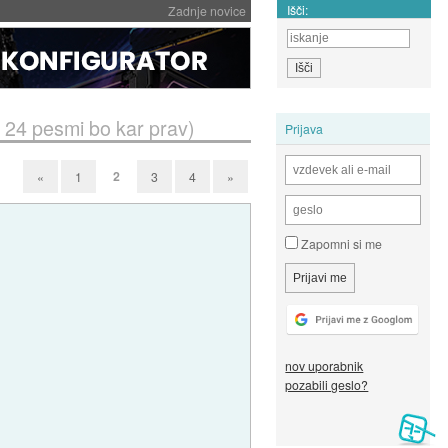
Išči:
Zadnje novice
24 pesmi bo kar prav)
Prijava
2
«
1
3
4
»
Zapomni si me
nov uporabnik
pozabili geslo?