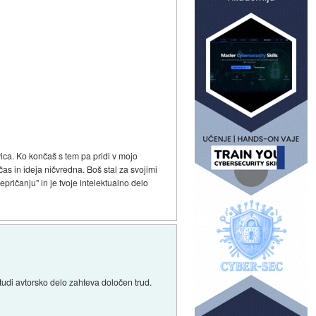
avica. Ko končaš s tem pa pridi v mojo
as in ideja ničvredna. Boš stal za svojimi
repričanju" in je tvoje intelektualno delo
tudi avtorsko delo zahteva določen trud.