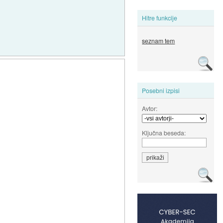
Hitre funkcije
seznam tem
Posebni izpisi
Avtor:
Ključna beseda: