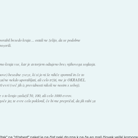
rabil besedo kraja ... ostali ne želijo, da se podobne
ozorili.
o kraja vse, kar je avtorjem odtujeno brez njihovega soglasja.
ve) besedne zveze, ki si jo ni še nihče spomnil in če to
čne nekdo uporabljati, ali celo tržiti, me je OKRADEL.
0 evri (več jih iz previdnosti nikoli ne nosim s seboj).
 s to krajo zaslužil 50, 100, ali celo 1000 evrov.
oče jaz te evre celo poklonil, če bi me prepričal, da jih rabi za
itak" pa "džabest" paket je pa čist neki druzga k pa če en mali človek veliki korporac