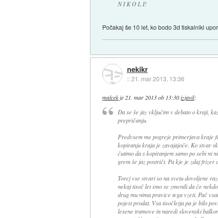
N I K O L I!
Počakaj še 10 let, ko bodo 3d tiskalniki upo
nekikr
::
21. mar 2013, 13:36
malcek
je
21. mar 2013 ob 13:30
izjavil
:
Da se še jaz vključim v debato o kraji, ka
prepričanju.
Predvsem me pogreje primerjava kraje fiz
kopiranju kraja je zavajajoče. Ko stvar sko
čutimo da s kopiranjem samo po sebi ni n
grem še jaz postričt. Pa kje je zdaj fri
Torej vse stvari so na svetu dovoljene r
nekaj tisoč let smo se zmenili da če nekdo
drug mu nima pravice tega vzeti. Pač vsak
pojest prodat. Vsa tisočletja pa je bilo 
lesene tramove in naredi slovenski balkon