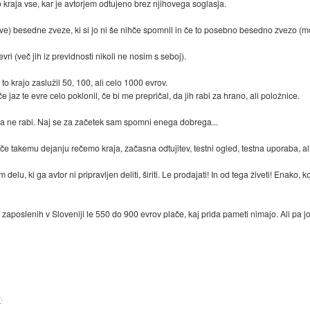
kraja vse, kar je avtorjem odtujeno brez njihovega soglasja.
ve) besedne zveze, ki si jo ni še nihče spomnil in če to posebno besedno zvezo (
vri (več jih iz previdnosti nikoli ne nosim s seboj).
 to krajo zaslužil 50, 100, ali celo 1000 evrov.
 jaz te evre celo poklonil, če bi me prepričal, da jih rabi za hrano, ali položnice.
a ne rabi. Naj se za začetek sam spomni enega dobrega...
 če takemu dejanju rečemo kraja, začasna odtujitev, testni ogled, testna uporaba, a
 ki ga avtor ni pripravljen deliti, širiti. Le prodajati! In od tega živeti! Enako, k
aposlenih v Sloveniji le 550 do 900 evrov plače, kaj prida pameti nimajo. Ali pa jo
: