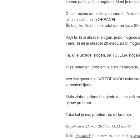
Imamo pač različne poglede. Meni je recimo 
Če se recimo domislim posebne (in čisto no
ali celo tržiti, me je OKRADEL.
Še bolj, kot če bi mi ukradel denarnico z 20 e
Kajti ta, ki je ukradel slogan, je/bo mogoče s
Temu, ki mi je ukradel 20 evrov, pa bi mogoče
Ta, ki je ukradel slogan, pa TUJEGA slogan
In za omenjeni problem je čisto nebistveno,
Ves čas govorim o KATEREMKOLI avtorskem delu,
zaposleni ljudje.
Malo zlobna pripomba: glede da ima večina z
njihov problem.
Tako kot je moj problem, če mi kradejo.
Hayabusa
je
21. mar 2013 ob 13:32
izjavil
:
digitalcek
je
21. mar 2013 ob 11:31
izjavil