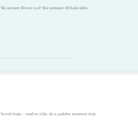
? Bo sprintan 3D avto vozil? Boš sprintano 3D bejbo lahko
besedo kraja ... ostali ne želijo, da se podobne neumnosti širijo