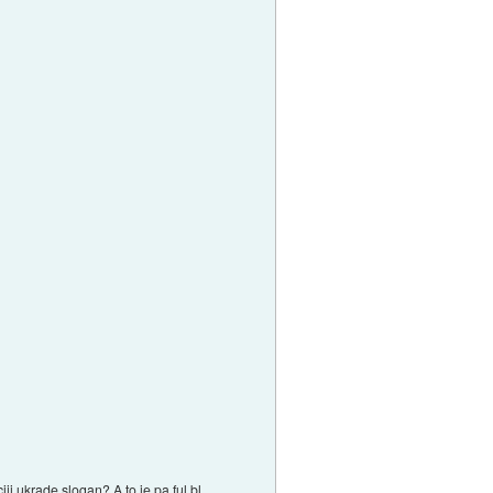
iji ukrade slogan? A to je pa ful bl