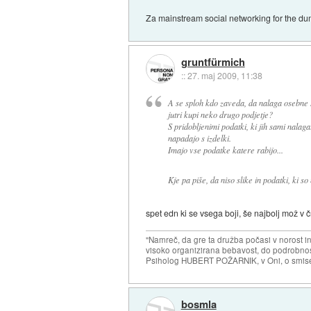
Za mainstream social networking for the du
gruntfürmich
::
27. maj 2009, 11:38
A se sploh kdo zaveda, da nalaga osebne sl
jutri kupi neko drugo podjetje?
S pridobljenimi podatki, ki jih sami nalag
napadajo s izdelki.
Imajo vse podatke katere rabijo...
Kje pa piše, da niso slike in podatki, ki so
spet edn ki se vsega boji, še najbolj mož v 
"Namreč, da gre ta družba počasi v norost i
visoko organizirana bebavost, do podrobnosti
Psiholog HUBERT POŽARNIK, v Oni, o smise
bosmla