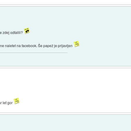
te zdej odtalili?
 ne naletet na facebook. Še papež je prijavljen
r let gor