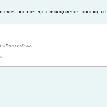
e zadeva je pac ena stvar, ki je ne potrebujes je pa veliki hit - ce bi bil bolj mile 
ru, Forticom in vKontakte.
gu.