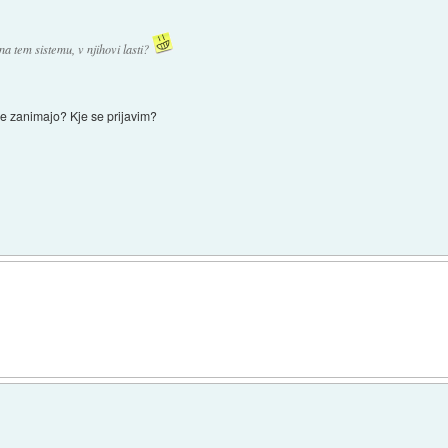
 na tem sistemu, v njihovi lasti?
me zanimajo? Kje se prijavim?