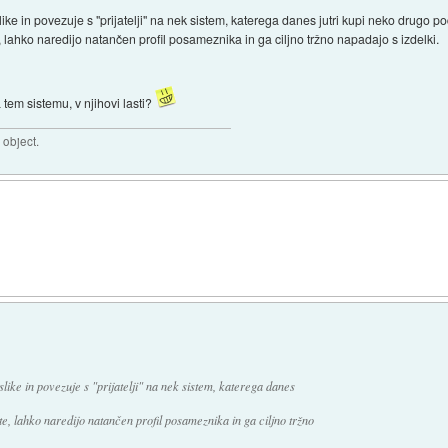
e in povezuje s "prijatelji" na nek sistem, katerega danes jutri kupi neko drugo po
e, lahko naredijo natančen profil posameznika in ga ciljno tržno napadajo s izdelki.
a tem sistemu, v njihovi lasti?
 object.
ike in povezuje s "prijatelji" na nek sistem, katerega danes
ate, lahko naredijo natančen profil posameznika in ga ciljno tržno