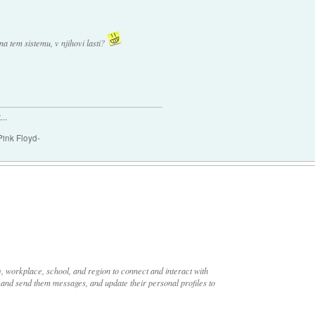
 na tem sistemu, v njihovi lasti?
..
Pink Floyd-
, workplace, school, and region to connect and interact with
 and send them messages, and update their personal profiles to