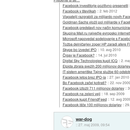
Facebook investitorje pozitivno presenetil
Facebook v številkah
::
2. feb 2012
Vlagatelji razgrabili za milijardo novih Fa
Goldman Sachs vložil pol milijarde v Fac
Facebook predstavil nov način komunicira
Skupina Mail.ru največje evropsko internet
Microsoft napovedal sodelovanje s Facebo
Tožba delničarjev zoper HP zaradi afere F
Skype bo izvedel IPO
::
10. avg 2010
Čigav je Facebook?
::
14. jul 2010
Digital Sky Technologies kupil ICQ
::
2. ma
Elpida zbrala svežih 200 milijonov dolarje
IT-sistem ameriške Tajne službe 60-odstot
Facebook letos brez IPO-ja
::
27. jan 2010
Bo Facebook začel kotirati?
::
22. nov 200
Facebook iztožil 711 milijonov dolarjev
::
3
Facebook na zeleni veji
::
18. sep 2009
Facebook kupil FriendFeed
::
12. avg 200
Facebook išče 100 milijonov dolarjev
::
29
war-dog
::
27. maj 2009, 09:54