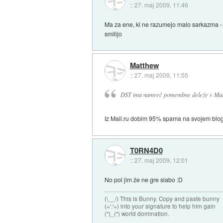
::
27. maj 2009, 11:46
Ma za ene, ki ne razumejo malo sarkazma - tal
smilijo
Matthew
::
27. maj 2009, 11:55
DST ima namreč pomembne deleže v Mail.
Iz Mail.ru dobim 95% spama na svojem blo
T0RN4D0
::
27. maj 2009, 12:01
No pol jim že ne gre slabo :D
(\__/) This is Bunny. Copy and paste bunny
(='.'=) into your signature to help him gain
(")_(") world domination.