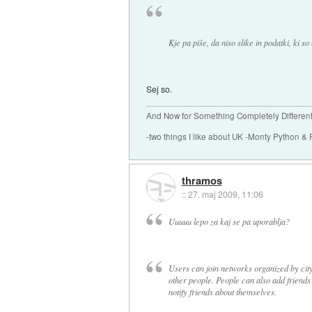
Kje pa piše, da niso slike in podatki, ki so
Sej so.
And Now for Something Completely Different.
-two things I like about UK -Monty Python & 
thramos
::
27. maj 2009, 11:06
Uuuuu lepo za kaj se pa uporablja?
Users can join networks organized by city
other people. People can also add friends
notify friends about themselves.