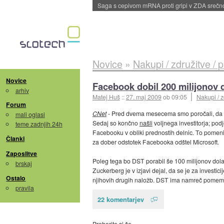
BMW v vozilih začel predvajati reklame
::
dane
Novice
»
Nakupi / združitve / 
Novice
Facebook dobil 200 milijonov 
arhiv
Matej Huš
::
27. maj 2009
ob 09:05
Nakupi / z
Forum
CNet
- Pred dvema mesecema smo poročali, da Fa
mali oglasi
Sedaj so končno
našli
voljnega investitorja; pod
teme zadnjih 24h
Facebooku v obliki prednostih delnic. To pomeni,
Članki
za dober odstotek Facebooka odštel Microsoft.
Zaposlitve
Poleg tega bo DST porabil še 100 milijonov dola
brskaj
Zuckerberg je v izjavi dejal, da se je za investi
Ostalo
njihovih drugih naložb. DST ima namreč pomembn
pravila
22 komentarjev
Preberite si še…