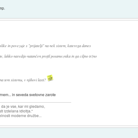
mp.
ike in povezuje s "prijatelji" na nek sistem, katerega danes
ate, lahko naredijo natančen profil posameznika in ga ciljno tržno
 na tem sistemu, v njihovi lasti?
črnem... in seveda svetovne zarote
n da je vse, kar mi gledamo,
 izdelana idiotija."
lnosti moderne družbe...