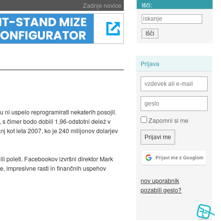
Išči:
Zadnje novice
Prijava
i uspelo reprogramirati nekaterih posojil.
Zapomni si me
 s čimer bodo dobili 1,96-odstotni delež v
j kot leta 2007, ko je 240 milijonov dolarjev
i poleti. Facebookov izvršni direktor Mark
ve, impresivne rasti in finančnih uspehov
nov uporabnik
pozabili geslo?