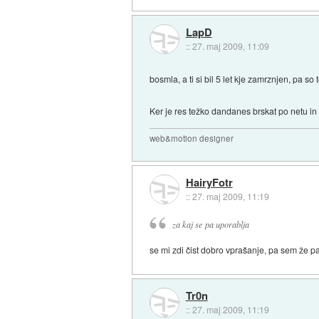
LapD
::
27. maj 2009, 11:09
bosmla, a ti si bil 5 let kje zamrznjen, pa so 
Ker je res težko dandanes brskat po netu in
web&motion designer
HairyFotr
::
27. maj 2009, 11:19
za kaj se pa uporablja
se mi zdi čist dobro vprašanje, pa sem že pa
Tr0n
::
27. maj 2009, 11:19