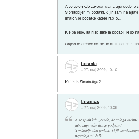
A se sploh kdo zaveda, da nalaga osebne slik
S pridobljenimi podatki, ki jih sami nalagat
Imajo vse podatke katere rabijo...
Kje pa piše, da niso slike in podatki, ki so n
Object reference not set to an instance of an
bosmla
::
27. maj 2009, 10:10
Kaj je to
Facaknjiga?
thramos
::
27. maj 2009, 10:36
A se sploh kdo zaveda, da nalaga osebne sl
jutri kupi neko drugo podjetje?
S pridobljenimi podatki, ki jih sami nalag
napadajo s izdelki.