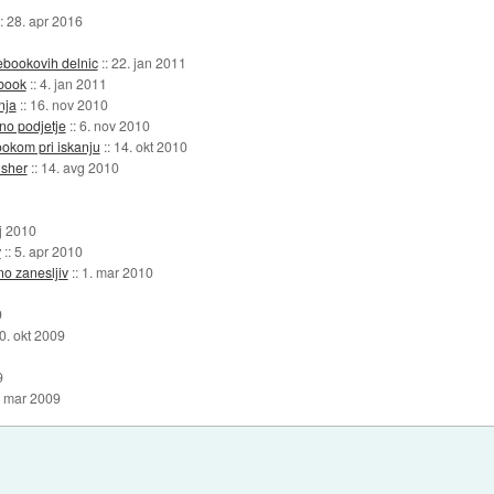
::
28. apr 2016
cebookovih delnic
::
22. jan 2011
ebook
::
4. jan 2011
nja
::
16. nov 2010
no podjetje
::
6. nov 2010
okom pri iskanju
::
14. okt 2010
isher
::
14. avg 2010
j 2010
v
::
5. apr 2010
no zanesljiv
::
1. mar 2010
9
0. okt 2009
9
. mar 2009