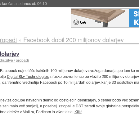
s ob 06:09
propadi
»
Facebook dobil 200 milijonov dolarjev
dolarjev
družitve / propadi
cebook nujno išče kakšnih 100 milijonov dolarjev svežega denarja, po tem ko mu n
jetje
Digital Sky Technologies
z rusko provenienco bo vložilo 200 milijonov dolarjev,
 da trenutno vrednotijo Facebook po 10 milijardah dolarjev, kar je 33 odstotkov man
rjev za odkupe navadnih delnic od obstoječih delničarjev, o čemer bodo več oznanil
cije zanimalo več podjetij, a posebej izstopal je DST zaradi svoje globalne perspekti
e deleže v Mail.ru, Forticom in vKontakte.
Klik!