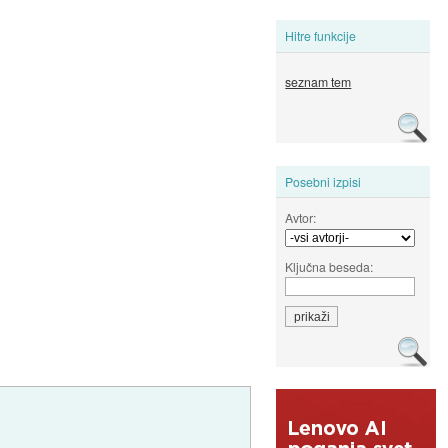
Hitre funkcije
seznam tem
Posebni izpisi
Avtor:
Ključna beseda: