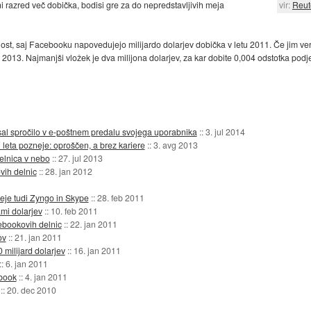
ni razred več dobička, bodisi gre za do nepredstavljivih meja
vir:
Reut
ost, saj Facebooku napovedujejo milijardo dolarjev dobička v letu 2011. Če jim ve
2013. Najmanjši vložek je dva milijona dolarjev, za kar dobite 0,004 odstotka podje
l spročilo v e-poštnem predalu svojega uporabnika
::
3. jul 2014
leta pozneje: oproščen, a brez kariere
::
3. avg 2013
elnica v nebo
::
27. jul 2013
vih delnic
::
28. jan 2012
neje tudi Zyngo in Skype
::
28. feb 2011
mi dolarjev
::
10. feb 2011
cebookovih delnic
::
22. jan 2011
ov
::
21. jan 2011
milijard dolarjev
::
16. jan 2011
::
6. jan 2011
ebook
::
4. jan 2011
::
20. dec 2010