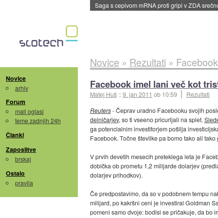
BMW v vozilih začel predvajati reklame
::
dane
Novice
»
Rezultati
»
Facebook i
Novice
Facebook imel lani več kot tris
arhiv
Matej Huš
::
9. jan 2011
ob 10:59
Rezultati
Forum
Reuters
- Čeprav uradno Facebooku svojih poslovn
mali oglasi
delničarjev
, so ti vseeno pricurljali na splet.
Slede
teme zadnjih 24h
ga potencialnim investitorjem pošilja investicij
Članki
Facebook. Točne številke pa bomo tako ali tako
Zaposlitve
V prvih devetih mesecih preteklega leta je Faceb
brskaj
dobička ob prometu 1,2 milijarde dolarjev (predl
Ostalo
dolarjev prihodkov).
pravila
Če predpostavimo, da so v podobnem tempu nabir
milijard, po kakršni ceni je investiral Goldman S
pomeni samo dvoje: bodisi se pričakuje, da bo ime