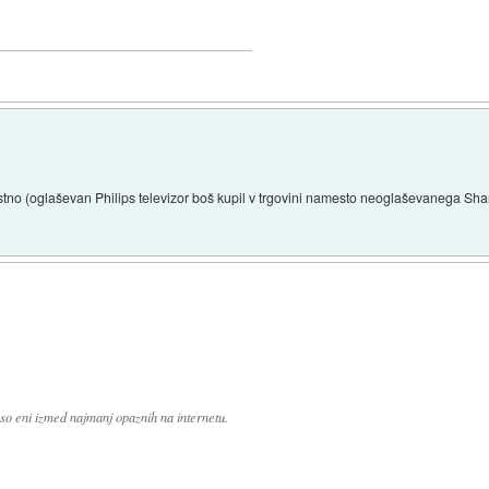
stno (oglaševan Philips televizor boš kupil v trgovini namesto neoglaševanega Sharp
u so eni izmed najmanj opaznih na internetu.