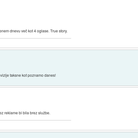
 enem dnevu več kot 4 oglase. True story.
evizije taksne kot poznamo danes!
 čez reklame bi bila brez službe.