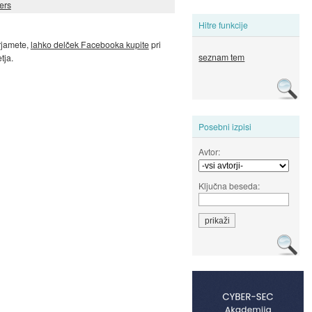
ers
Hitre funkcije
rjamete,
lahko delček Facebooka kupite
pri
seznam tem
tja.
Posebni izpisi
Avtor:
Ključna beseda: