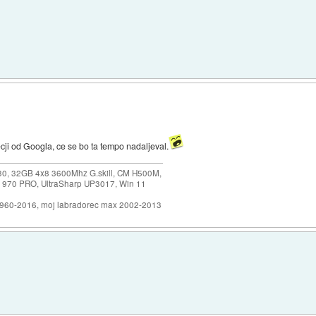
cji od Googla, ce se bo ta tempo nadaljeval.
30, 32GB 4x8 3600Mhz G.skill, CM H500M,
 970 PRO, UltraSharp UP3017, Win 11
1960-2016, moj labradorec max 2002-2013