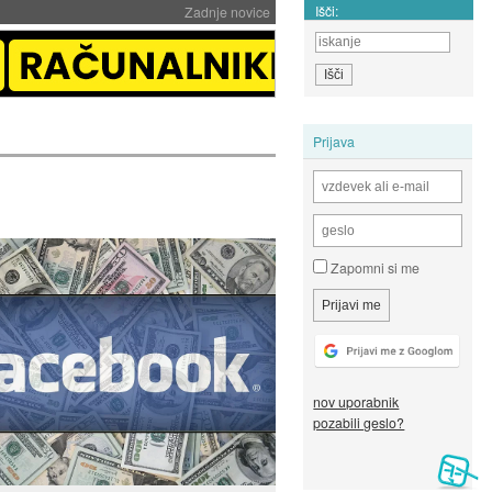
Išči:
Zadnje novice
Prijava
Zapomni si me
nov uporabnik
pozabili geslo?