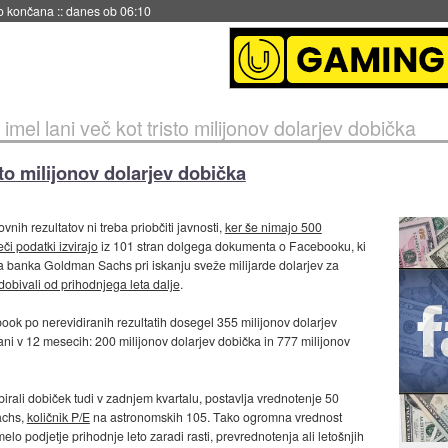
s ob 06:09
mel lani več kot tristo milijonov dolarjev dobička
to milijonov dolarjev dobička
ih rezultatov ni treba priobčiti javnosti,
ker še nimajo 500
či podatki izvirajo
iz 101 stran dolgega dokumenta o Facebooku, ki
ska banka Goldman Sachs pri iskanju sveže milijarde dolarjev za
dobivali od prihodnjega leta dalje
.
ook po nerevidiranih rezultatih dosegel 355 milijonov dolarjev
ani v 12 mesecih: 200 milijonov dolarjev dobička in 777 milijonov
ali dobiček tudi v zadnjem kvartalu, postavlja vrednotenje 50
achs,
količnik P/E
na astronomskih 105. Tako ogromna vrednost
lo podjetje prihodnje leto zaradi rasti, prevrednotenja ali letošnjih