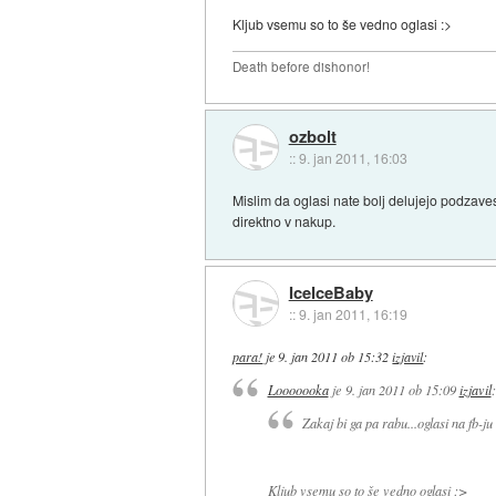
Kljub vsemu so to še vedno oglasi :>
Death before dishonor!
ozbolt
::
9. jan 2011, 16:03
Mislim da oglasi nate bolj delujejo podzave
direktno v nakup.
IceIceBaby
::
9. jan 2011, 16:19
para!
je
9. jan 2011 ob 15:32
izjavil
:
Looooooka
je
9. jan 2011 ob 15:09
izjavil
:
Zakaj bi ga pa rabu...oglasi na fb-j
Kljub vsemu so to še vedno oglasi :>