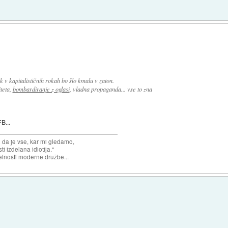
 v kapitalističnih rokah bo šlo kmalu v zaton.
teta,
bombardiranje z oglasi
, vladna propaganda... vse to zna
B...
n da je vse, kar mi gledamo,
 izdelana idiotija."
lnosti moderne družbe...