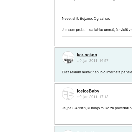
Neee, shit. Bejžmo. Oglasi so.
Jaz sem prebral, da lahko umreš, če vidiš v
kar-nekdo
::
9. jan 2011, 16:57
Brez reklam nekak nebi blo interneta pa tel
IceIceBaby
::
9. jan 2011, 17:13
Ja, pa 3/4 tistih, ki imajo toliko za povedati