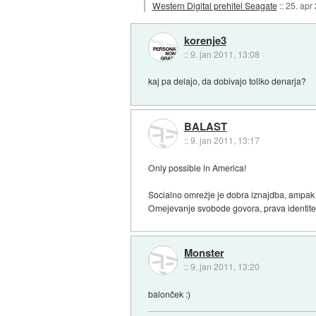
Western Digital prehitel Seagate
::
25. apr
korenje3
::
9. jan 2011, 13:08
kaj pa delajo, da dobivajo toliko denarja?
BALAST
::
9. jan 2011, 13:17
Only possible in America!
Socialno omrežje je dobra iznajdba, ampak v
Omejevanje svobode govora, prava identitet
Monster
::
9. jan 2011, 13:20
balonček :)