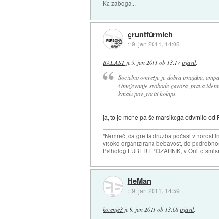
Ka zaboga...
gruntfürmich
::
9. jan 2011, 14:08
BALAST
je
9. jan 2011 ob 13:17
izjavil
:
Socialno omrežje je dobra iznajdba, ampak
Omejevanje svobode govora, prava identi
kmalu povzročiti kolaps.
ja, to je mene pa še marsikoga odvrnilo od F
"Namreč, da gre ta družba počasi v norost i
visoko organizirana bebavost, do podrobnosti
Psiholog HUBERT POŽARNIK, v Oni, o smise
HeMan
::
9. jan 2011, 14:59
korenje3
je
9. jan 2011 ob 13:08
izjavil
: