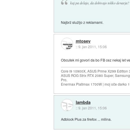
kaj pa delajo, da dobivajo toliko denarja?
Najbrž služijo z reklamami.
mtosev
::
9. jan 2011, 15:06
Obcutek mi govori da bo FB cez nekaj let ve
Core i9 10900X, ASUS Prime X299 Edition 
ASUS ROG Strix RTX 2080 Super, Samsung
Pro,
Enermax Platimax 1700W | moj oče darko 
lambda
::
9. jan 2011, 15:06
Adblock Plus za firefox ... milina.