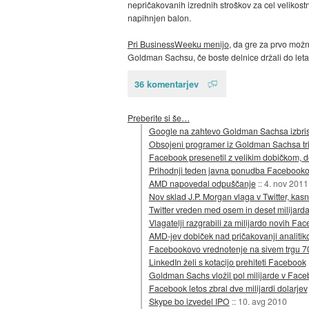
nepričakovanih izrednih stroškov za cel velikost
napihnjen balon.
Pri BusinessWeeku menijo
, da gre za prvo možn
Goldman Sachsu, če boste delnice držali do leta 
36 komentarjev
Preberite si še…
Google na zahtevo Goldman Sachsa izbrisa
Obsojeni programer iz Goldman Sachsa tri 
Facebook presenetil z velikim dobičkom, d
Prihodnji teden javna ponudba Facebooko
AMD napovedal odpuščanje
::
4. nov 2011
Nov sklad J.P. Morgan vlaga v Twitter, kas
Twitter vreden med osem in deset milijarda
Vlagatelji razgrabili za milijardo novih Fa
AMD-jev dobiček nad pričakovanji analitik
Facebookovo vrednotenje na sivem trgu 70 
LinkedIn želi s kotacijo prehiteti Facebook
Goldman Sachs vložil pol milijarde v Fac
Facebook letos zbral dve milijardi dolarjev
Skype bo izvedel IPO
::
10. avg 2010