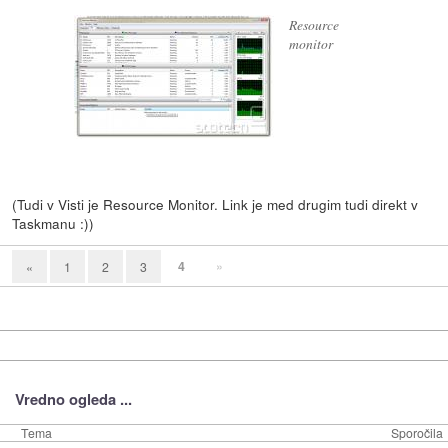
Resource
monitor
(Tudi v Visti je Resource Monitor. Link je med drugim tudi direkt v
Taskmanu :))
4
»
«
1
2
3
Vredno ogleda ...
Tema
Sporočila