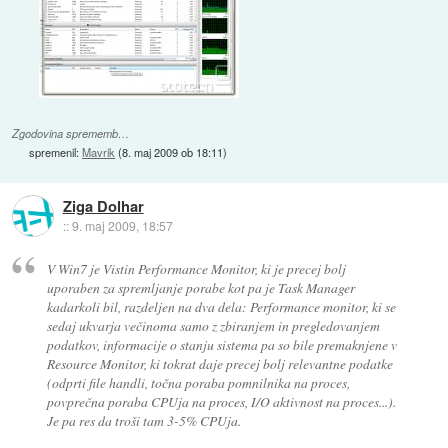
Zgodovina sprememb…
spremenil:
Mavrik
(
8. maj 2009 ob 18:11
)
Ziga Dolhar
::
9. maj 2009, 18:57
V Win7 je Vistin Performance Monitor, ki je precej bolj
uporaben za spremljanje porabe kot pa je Task Manager
kadarkoli bil, razdeljen na dva dela: Performance monitor, ki se
sedaj ukvarja večinoma samo z zbiranjem in pregledovanjem
podatkov, informacije o stanju sistema pa so bile premaknjene v
Resource Monitor, ki tokrat daje precej bolj relevantne podatke
(odprti file handli, točna poraba pomnilnika na proces,
povprečna poraba CPUja na proces, I/O aktivnost na proces...).
Je pa res da troši tam 3-5% CPUja.