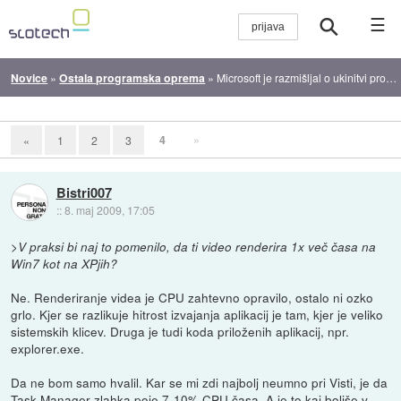
☰
Novice
»
Ostala programska oprema
»
Microsoft je razmišljal o ukinitvi prodaje Viste
4
»
«
1
2
3
Bistri007
::
8. maj 2009, 17:05
>V praksi bi naj to pomenilo, da ti video renderira 1x več časa na
Win7 kot na XPjih?
Ne. Renderiranje videa je CPU zahtevno opravilo, ostalo ni ozko
grlo. Kjer se razlikuje hitrost izvajanja aplikacij je tam, kjer je veliko
sistemskih klicev. Druga je tudi koda priloženih aplikacij, npr.
explorer.exe.
Da ne bom samo hvalil. Kar se mi zdi najbolj neumno pri Visti, je da
Task Manager zlahka poje 7-10% CPU časa. A je to kaj boljše v