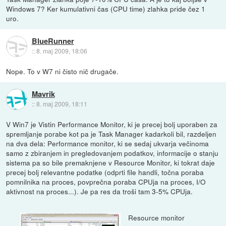
Windows 7? Ker kumulativni čas (CPU time) zlahka pride čez 1
uro.
BlueRunner
::
8. maj 2009, 18:06
Nope. To v W7 ni čisto nič drugače.
Mavrik
::
8. maj 2009, 18:11
V Win7 je Vistin Performance Monitor, ki je precej bolj uporaben za
spremljanje porabe kot pa je Task Manager kadarkoli bil, razdeljen
na dva dela: Performance monitor, ki se sedaj ukvarja večinoma
samo z zbiranjem in pregledovanjem podatkov, informacije o stanju
sistema pa so bile premaknjene v Resource Monitor, ki tokrat daje
precej bolj relevantne podatke (odprti file handli, točna poraba
pomnilnika na proces, povprečna poraba CPUja na proces, I/O
aktivnost na proces...). Je pa res da troši tam 3-5% CPUja.
Resource monitor