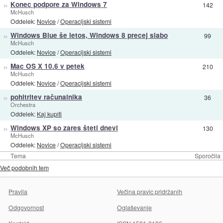
»
Konec podpore za Windows 7
142
McHusch
Oddelek:
Novice
/
Operacijski sistemi
»
Windows Blue še letos, Windows 8 precej slabo
99
McHusch
Oddelek:
Novice
/
Operacijski sistemi
»
Mac OS X 10.6 v petek
210
McHusch
Oddelek:
Novice
/
Operacijski sistemi
»
pohitritev računalnika
36
Orchestra
Oddelek:
Kaj kupiti
»
Windows XP so zares šteti dnevi
130
McHusch
Oddelek:
Novice
/
Operacijski sistemi
Tema
Sporočila
Več podobnih tem
Pravila
Večina pravic pridržanih
Odgovornost
Oglaševanje