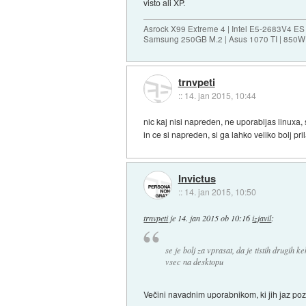
visto ali XP.
Asrock X99 Extreme 4 | Intel E5-2683V4 
Samsung 250GB M.2 | Asus 1070 TI | 850W 
trnvpeti
::
14. jan 2015, 10:44
nic kaj nisi napreden, ne uporabljas linuxa, s
in ce si napreden, si ga lahko veliko bolj pri
Invictus
::
14. jan 2015, 10:50
trnvpeti
je
14. jan 2015 ob 10:16
izjavil
:
se je bolj za vprasat, da je tistih drugih k
vsec na desktopu
Večini navadnim uporabnikom, ki jih jaz pozn