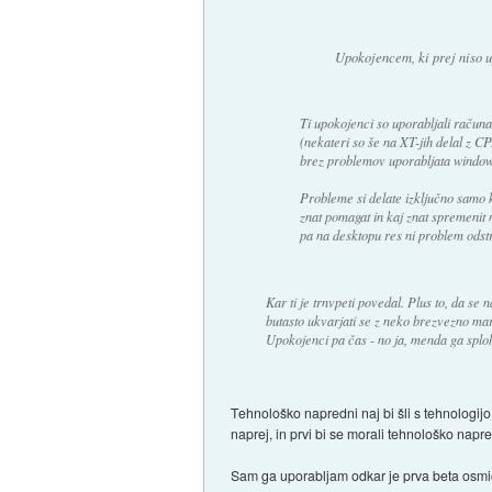
Upokojencem, ki prej niso u
Ti upokojenci so uporabljali računal
(nekateri so še na XT-jih delal z C
brez problemov uporabljata window
Probleme si delate izključno samo k
znat pomagat in kaj znat spremenit na
pa na desktopu res ni problem odstr
Kar ti je trnvpeti povedal. Plus to, da se
butasto ukvarjati se z neko brezvezno mark
Upokojenci pa čas - no ja, menda ga splo
Tehnološko napredni naj bi šli s tehnologijo
naprej, in prvi bi se morali tehnološko napr
Sam ga uporabljam odkar je prva beta osmice 