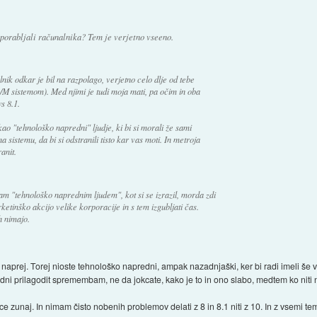
porabljali računalnika? Tem je verjetno vseeno.
nik odkar je bil na razpolago, verjetno celo dlje od tebe
P/M sistemom). Med njimi je tudi moja mati, pa očim in oba
s 8.1.
ao "tehnološko napredni" ljudje, ki bi si morali že sami
 sistemu, da bi si odstranili tisto kar vas moti. In metroja
anit.
 nam "tehnološko naprednim ljudem", kot si se izrazil, morda zdi
etinško akcijo velike korporacije in s tem izgubljati čas.
h nimajo.
 naprej. Torej nioste tehnološko napredni, ampak nazadnjaški, ker bi radi imeli še v
edni prilagodit spremembam, ne da jokcate, kako je to in ono slabo, medtem ko niti 
zunaj. In nimam čisto nobenih problemov delati z 8 in 8.1 niti z 10. In z vsemi tem