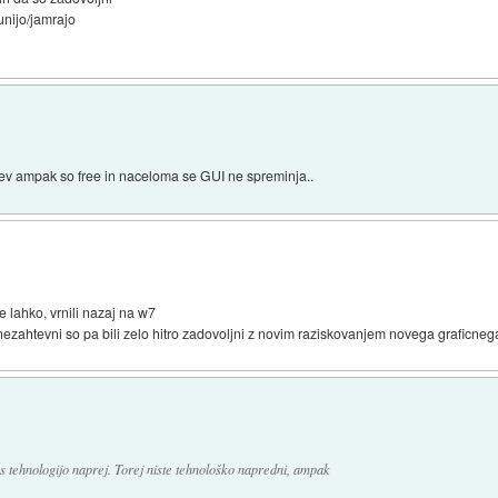
bunijo/jamrajo
ecev ampak so free in naceloma se GUI ne spreminja..
le lahko, vrnili nazaj na w7
nezahtevni so pa bili zelo hitro zadovoljni z novim raziskovanjem novega graficne
s tehnologijo naprej. Torej niste tehnološko napredni, ampak