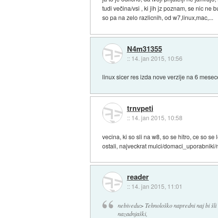
tudi večina/vsi , ki jih jz poznam, se nic ne 
so pa na zelo razlicnih, od w7,linux,mac,...
N4m31355
::
14. jan 2015, 10:56
linux sicer res izda nove verzije na 6 mes
trnvpeti
::
14. jan 2015, 10:58
vecina, ki so sli na w8, so se hitro, ce so se 
ostali, najveckrat mulci/domaci_uporabniki/
reader
::
14. jan 2015, 11:01
nebivedu> Tehnološko napredni naj bi šli 
nazadnjaški,