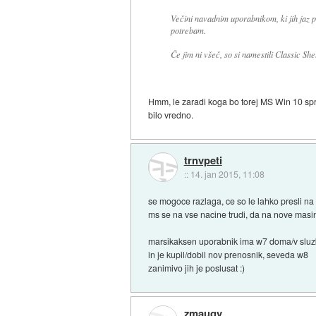
Večini navadnim uporabnikom, ki jih jaz po
potrebam.
Če jim ni všeč, so si namestili Classic Sh
Hmm, le zaradi koga bo torej MS Win 10 spr
bilo vredno.
trnvpeti
::
14. jan 2015, 11:08
se mogoce razlaga, ce so le lahko presli na
ms se na vse nacine trudi, da na nove masin
marsikaksen uporabnik ima w7 doma/v sluz
in je kupil/dobil nov prenosnik, seveda w8
zanimivo jih je poslusat :)
zmaugy