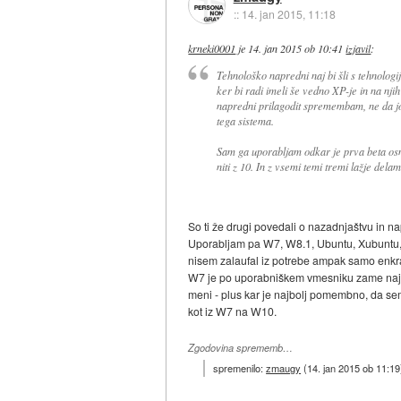
::
14. jan 2015, 11:18
krneki0001
je
14. jan 2015 ob 10:41
izjavil
:
Tehnološko napredni naj bi šli s tehnolog
ker bi radi imeli še vedno XP-je in na njih
napredni prilagodit spremembam, ne da jok
tega sistema.
Sam ga uporabljam odkar je prva beta osm
niti z 10. In z vsemi temi tremi lažje delam
So ti že drugi povedali o nazadnjaštvu in na
Uporabljam pa W7, W8.1, Ubuntu, Xubuntu, iOs 
nisem zalaufal iz potrebe ampak samo enkrat
W7 je po uporabniškem vmesniku zame najbolj
meni - plus kar je najbolj pomembno, da 
kot iz W7 na W10.
Zgodovina sprememb…
spremenilo:
zmaugy
(
14. jan 2015 ob 11:19