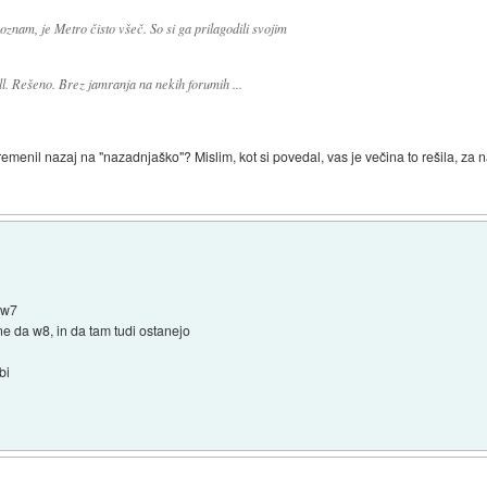
znam, je Metro čisto všeč. So si ga prilagodili svojim
ell. Rešeno. Brez jamranja na nekih forumih ...
emenil nazaj na "nazadnjaško"? Mislim, kot si povedal, vas je večina to rešila, z
 w7
e da w8, in da tam tudi ostanejo
bi