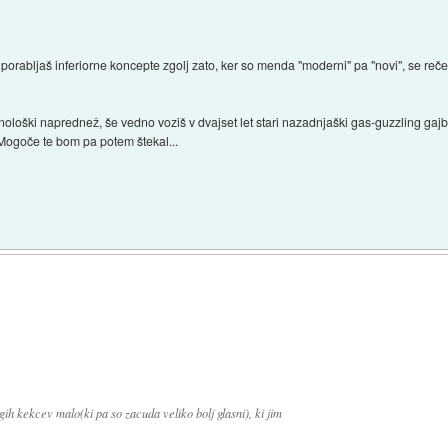
orabljaš inferiorne koncepte zgolj zato, ker so menda "moderni" pa "novi", se reče
ehnološki naprednež, še vedno voziš v dvajset let stari nazadnjaški gas-guzzling gajb
. Mogoče te bom pa potem štekal...
rugih kekcev malo(ki pa so zacuda veliko bolj glasni), ki jim