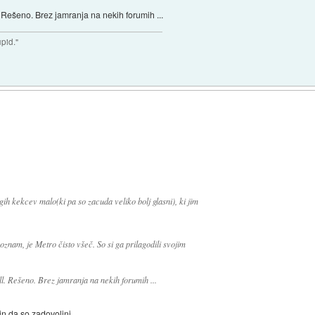
l. Rešeno. Brez jamranja na nekih forumih ...
upid."
rugih kekcev malo(ki pa so zacuda veliko bolj glasni), ki jim
znam, je Metro čisto všeč. So si ga prilagodili svojim
ell. Rešeno. Brez jamranja na nekih forumih ...
, in da so zadovoljni