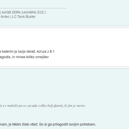
ES | 64GB DDR4 2400MHz ECC |
Antec | LC Tank Buster
 katerim je lazje delati, kot pa z 8.1
lagodis, in nimas toliko omejitev
ekcev malo(ki pa so zacuda veliko bolj glasni), ki jim je metro
am, je Metro čisto všeč. So si ga prilagodili svojim potrebam.