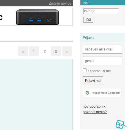
Išči:
Zadnje novice
Prijava
2
«
1
3
»
Zapomni si me
nov uporabnik
pozabili geslo?