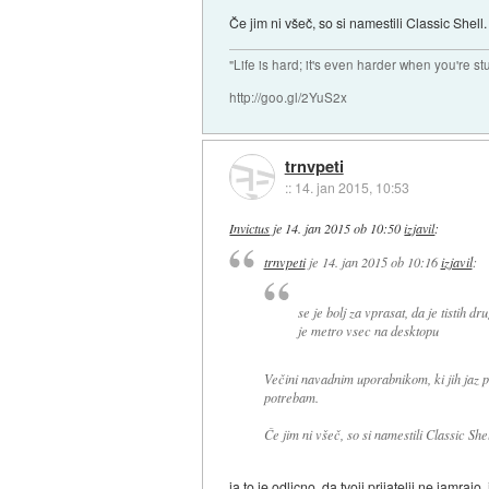
Če jim ni všeč, so si namestili Classic Shel
"Life is hard; it's even harder when you're st
http://goo.gl/2YuS2x
trnvpeti
::
14. jan 2015, 10:53
Invictus
je
14. jan 2015 ob 10:50
izjavil
:
trnvpeti
je
14. jan 2015 ob 10:16
izjavil
:
se je bolj za vprasat, da je tistih d
je metro vsec na desktopu
Večini navadnim uporabnikom, ki jih jaz po
potrebam.
Če jim ni všeč, so si namestili Classic Sh
ja to je odlicno, da tvoji prijatelji ne jamrajo