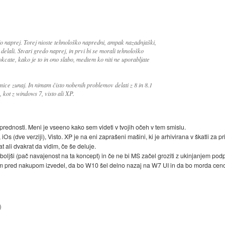
ijo naprej. Torej nioste tehnološko napredni, ampak nazadnjaški,
 delali. Stvari gredo naprej, in prvi bi se morali tehnološko
cate, kako je to in ono slabo, medtem ko niti ne uporabljate
ice zunaj. In nimam čisto nobenih problemov delati z 8 in 8.1
, kot z windows 7, visto ali XP.
prednosti. Meni je vseeno kako sem videti v tvojih očeh v tem smislu.
(dve verziji), Visto. XP je na eni zaprašeni mašini, ki je arhivirana v škatli za pri
 ali dvakrat da vidim, če še deluje.
ši (pač navajenost na ta koncept) in če ne bi MS začel groziti z ukinjanjem podpo
sem pred nakupom izvedel, da bo W10 šel delno nazaj na W7 UI in da bo morda ce
)