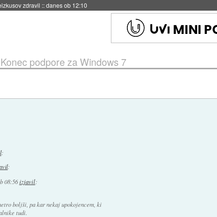
naslednji dve leti
::
danes ob 11:37
»
Konec podpore za Windows 7
l
:
avil
:
ob 08:56
izjavil
:
metro boljši, pa kar nekaj upokojencem, ki
alnike tudi.