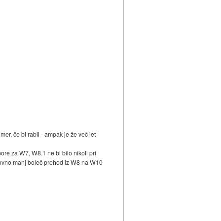
mer, če bi rabil - ampak je že več let
re za W7, W8.1 ne bi bilo nikoli pri
novno manj boleč prehod iz W8 na W10