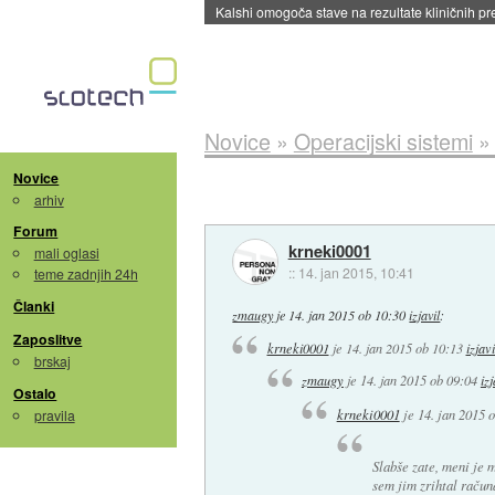
Sandisk že prodal več kot polovico SSD-jev za 
Novice
»
Operacijski sistemi
Novice
arhiv
Forum
krneki0001
mali oglasi
::
14. jan 2015, 10:41
teme zadnjih 24h
Članki
zmaugy
je
14. jan 2015 ob 10:30
izjavil
:
Zaposlitve
krneki0001
je
14. jan 2015 ob 10:13
izjavi
brskaj
zmaugy
je
14. jan 2015 ob 09:04
izj
Ostalo
krneki0001
je
14. jan 2015 
pravila
Slabše zate, meni je 
sem jim zrihtal račun