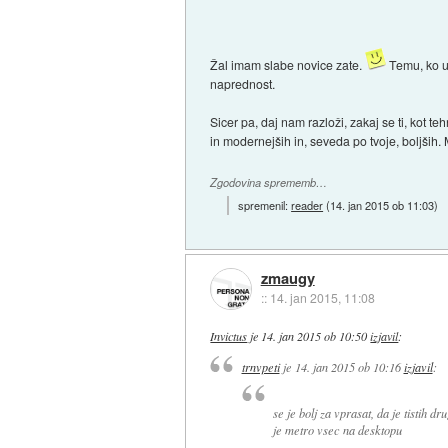
Žal imam slabe novice zate.
Temu, ko up
naprednost.
Sicer pa, daj nam razloži, zakaj se ti, kot t
in modernejših in, seveda po tvoje, boljših
Zgodovina sprememb…
spremenil:
reader
(
14. jan 2015 ob 11:03
)
zmaugy
::
14. jan 2015, 11:08
Invictus
je
14. jan 2015 ob 10:50
izjavil
:
trnvpeti
je
14. jan 2015 ob 10:16
izjavil
:
se je bolj za vprasat, da je tistih d
je metro vsec na desktopu