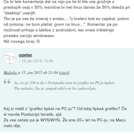
Če bi tele komentarje dal na rajo pa če bi ble vse grožnje o
prestopih vsaj v 50% resnične bi mel linux danes že 50% deleža pri
"desktop" userjih.
Tko je pa vse še zmeraj v smislu...."o kreteni kok so zajebal, polom
od poloma, ne bom plačal, grem na linux...". Komentar pa po
možnosti prihaja s tablice z androidom, ker vmes inštalirajo
piratsko verzijo windowsev.
Nič novega torej :D
opeter
::
16. jan 2015, 15:48
Malajlo
je
15. jan 2015 ob 23:04
izjavil
:
Ja, res je. C# se da v Notepadu risat in grafiko na PCju tipkat.
Tko nekako. Da se, ampak nihče ne bo zadovoljen.
Kaj si mislil z "grafiko tipkat na PC-ju"? Od kdaj tipkaš grafiko? Če
si morda Postscript fanatik, ajd.
Za vse ostalo pa je WYSIWYG. Že ene 20+ let na PC-ju, na Macu
malo dlje.