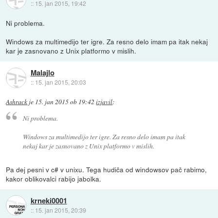
::
15. jan 2015, 19:42
Ni problema.
Windows za multimedijo ter igre. Za resno delo imam pa itak nekaj
kar je zasnovano z Unix platformo v mislih.
Malajlo
::
15. jan 2015, 20:03
Ashrack
je
15. jan 2015 ob 19:42
izjavil
:
Ni problema.
Windows za multimedijo ter igre. Za resno delo imam pa itak
nekaj kar je zasnovano z Unix platformo v mislih.
Pa dej pesni v c# v unixu. Tega hudiča od windowsov pač rabimo,
kakor oblikovalci rabijo jabolka.
krneki0001
::
15. jan 2015, 20:39