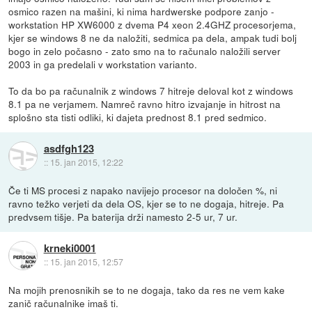
osmico razen na mašini, ki nima hardwerske podpore zanjo -
workstation HP XW6000 z dvema P4 xeon 2.4GHZ procesorjema,
kjer se windows 8 ne da naložiti, sedmica pa dela, ampak tudi bolj
bogo in zelo počasno - zato smo na to računalo naložili server
2003 in ga predelali v workstation varianto.
To da bo pa računalnik z windows 7 hitreje deloval kot z windows
8.1 pa ne verjamem. Namreč ravno hitro izvajanje in hitrost na
splošno sta tisti odliki, ki dajeta prednost 8.1 pred sedmico.
asdfgh123
::
15. jan 2015, 12:22
Če ti MS procesi z napako navijejo procesor na določen %, ni
ravno težko verjeti da dela OS, kjer se to ne dogaja, hitreje. Pa
predvsem tišje. Pa baterija drži namesto 2-5 ur, 7 ur.
krneki0001
::
15. jan 2015, 12:57
Na mojih prenosnikih se to ne dogaja, tako da res ne vem kake
zanič računalnike imaš ti.