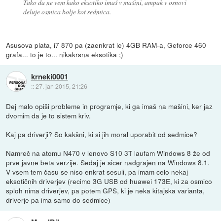
Tako da ne vem kako eksotiko imaš v mašini, ampak v osnovi
deluje osmica bolje kot sedmica.
Asusova plata, i7 870 pa (zaenkrat le) 4GB RAM-a, Geforce 460
grafa... to je to... nikakrsna eksotika ;)
krneki0001
::
27. jan 2015, 21:26
Dej malo opiši probleme in programje, ki ga imaš na mašini, ker jaz
dvomim da je to sistem kriv.
Kaj pa driverji? So kakšni, ki si jih moral uporabit od sedmice?
Namreč na atomu N470 v lenovo S10 3T laufam Windows 8 že od
prve javne beta verzije. Sedaj je sicer nadgrajen na Windows 8.1.
V vsem tem času se niso enkrat sesuli, pa imam celo nekaj
eksotičnih driverjev (recimo 3G USB od huawei 173E, ki za osmico
sploh nima driverjev, pa potem GPS, ki je neka kitajska varianta,
driverje pa ima samo do sedmice)