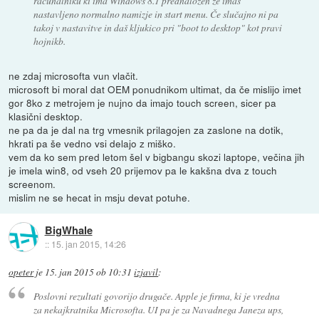
računalniku ki ima Windows 8.1 prednaložen že imaš
nastavljeno normalno namizje in start menu. Če slučajno ni pa
takoj v nastavitve in daš kljukico pri "boot to desktop" kot pravi
hojnikb.
ne zdaj microsofta vun vlačit.
microsoft bi moral dat OEM ponudnikom ultimat, da če mislijo imet
gor 8ko z metrojem je nujno da imajo touch screen, sicer pa
klasični desktop.
ne pa da je dal na trg vmesnik prilagojen za zaslone na dotik,
hkrati pa še vedno vsi delajo z miško.
vem da ko sem pred letom šel v bigbangu skozi laptope, večina jih
je imela win8, od vseh 20 prijemov pa le kakšna dva z touch
screenom.
mislim ne se hecat in msju devat potuhe.
BigWhale
::
15. jan 2015, 14:26
opeter
je
15. jan 2015 ob 10:31
izjavil
:
Poslovni rezultati govorijo drugače. Apple je firma, ki je vredna
za nekajkratnika Microsofta. UI pa je za Navadnega Janeza ups,