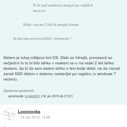
Ti bi rad windowse menjal na vsakih 6
mesecev.
Nekje vsaj na 2 leti bi menjal sistem.
In kaj ima procesor/disk z sistemom ?
Sistem je tukaj mišljeno kot OS. Diski so hitrejši, procesorji so
večjedrni in to bi bilo lahko v vsakem os-u na vsaki 2 leti lahko
dodano, da bi že sam sistem lahko s tem bolje delal, ne da moraš
zarad SSD diskov v sistemu nastavljat po registru (v windows 7
recimo).
Zgodovina sprememb…
spremenilo:
krneki0001
(
16. jan 2015 ob 07:21
)
Looooooka
::
16. jan 2015, 13:48