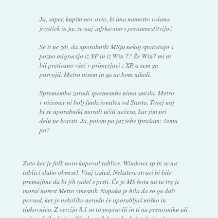
Ja, super, kupim nov avto, ki ima namesto volana
joystick in jaz se naj zafrkavam s prenamestitvijo?
Se ti ne zdi, da uporabniki MSju nekaj sporočajo s
pozno migracijo iz XP in iz Win 7? Že Win7 mi ni
bil pretirano všeč v primerjavi z XP, a sem ga
posvojil. Metro nisem in ga ne bom nikoli.
Sprememba zaradi spremembe nima smisla. Metro
v ničemer ni bolj funkcionalen od Starta. Torej naj
bi se uporabniki morali učiti nečesa, kar jim pri
delu ne koristi. Ja, potem pa jaz tebe fprašam: čemu
pa?
Zato ker je folk noro kupoval tablice. Windows xp bi se na
tablici slabo obnesel. Vsaj izgled. Nekatere stvari bi bile
premajhne da bi jih zadel s prsti. Če je MS hotu na ta trg je
moral narest Metro vmesnik. Napaka je bila da so ga dali
povsod, ker je nekoliko nerodn če uporabljaš miško in
tipkovnico. Z verzijo 8.1 so to popravili in ti na prenosniku ali