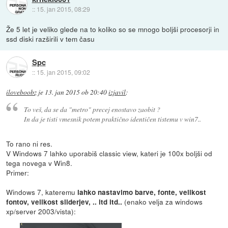
::
15. jan 2015, 08:29
Že 5 let je veliko glede na to koliko so se mnogo boljši procesorji in
ssd diski razširili v tem času
Spc
::
15. jan 2015, 09:02
iloveboobz
je
13. jan 2015 ob 20:40
izjavil
:
To veš, da se da "metro" precej enostavo zaobit ?
In da je tisti vmesnik potem praktično identičen tistemu v win7..
To rano ni res.
V Windows 7 lahko uporabiš classic view, kateri je 100x boljši od
tega novega v Win8.
Primer:
Windows 7, kateremu
lahko nastavimo barve, fonte, velikost
(enako velja za windows
fontov, velikost sliderjev, .. itd itd..
xp/server 2003/vista):