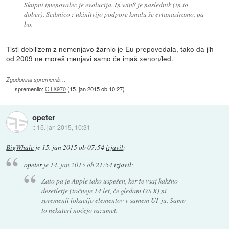
Skupni imenovalec je evolucija. In win8 je naslednik (in to
dober). Sedmico z ukinitvijo podpore kmalu še evtanaziramo, pa
bo.
Tisti debilizem z nemenjavo žarnic je Eu prepovedala, tako da jih
od 2009 ne moreš menjavi samo če imaš xenon/led.
Zgodovina sprememb…
spremenilo:
GTX970
(
15. jan 2015 ob 10:27
)
opeter
::
15. jan 2015, 10:31
BigWhale
je
15. jan 2015 ob 07:54
izjavil
:
opeter
je
14. jan 2015 ob 21:54
izjavil
:
Zato pa je Apple tako uspešen, ker že vsaj kakšno
desetletje (točneje 14 let, če gledam OS X) ni
spremenil lokacijo elementov v samem UI-ju. Samo
to nekateri nočejo razumet.