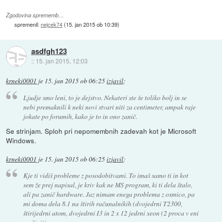
Zgodovina sprememb…
spremenil:
nejcek74
(
15. jan 2015 ob 10:39
)
asdfgh123
::
15. jan 2015, 12:03
krneki0001
je
15. jan 2015 ob 06:25
izjavil
:
Ljudje smo leni, to je dejstvo. Nekateri ste še toliko bolj in se
nebi premaknili k neki novi stvari niti za centimeter, ampak raje
jokate po forumih, kako je to in ono zanič.
Se strinjam. Sploh pri nepomembnih zadevah kot je Microsoft
Windows.
krneki0001
je
15. jan 2015 ob 06:25
izjavil
:
Kje ti vidiš probleme z posodobitvami. To imaš samo ti in kot
sem že prej napisal, je kriv kak ne MS program, ki ti dela štalo,
ali pa zanič hardware. Jaz nimam enega problema z osmico, pa
mi doma dela 8.1 na štirih računalnikih (dvojedrni T2300,
štirijedrni atom, dvojedrni I3 in 2 x 12 jedrni xeon (2 proca v eni