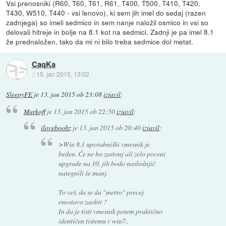
Vsi prenosniki (R60, T60, T61, R61, T400, T500, T410, T420,
T430, W510, T440 - vsi lenovo), ki sem jih imel do sedaj (razen
zadnjega) so imeli sedmico in sem nanje naložil osmico in vsi so
delovali hitreje in bolje na 8.1 kot na sedmici. Zadnji je pa imel 8.1
že prednaložen, tako da mi ni bilo treba sedmice dol metat.
CaqKa
::
15. jan 2015, 13:02
SleepyFE
je
13. jan 2015 ob 23:08
izjavil
:
Markoff
je
13. jan 2015 ob 22:50
izjavil
:
iloveboobz
je
13. jan 2015 ob 20:40
izjavil
:
>Win 8.1 uporabniški vmesnik je
beden. Če ne bo zastonj ali zelo poceni
upgrade na 10, jih bodo naslednjič
nategnili še manj.
To veš, da se da "metro" precej
enostavo zaobit ?
In da je tisti vmesnik potem praktično
identičen tistemu v win7..