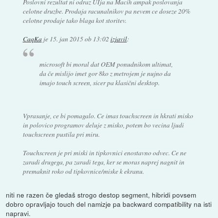
Poslovni rezultat ni odraz UIja na Macih ampak poslovanja
celotne druzbe. Prodaja racunalnikov pa nevem ce doseze 20%
celotne prodaje tako blaga kot storitev.
CaqKa
je
15. jan 2015 ob 13:02
izjavil
:
microsoft bi moral dat OEM ponudnikom ultimat,
da če mislijo imet gor 8ko z metrojem je nujno da
imajo touch screen, sicer pa klasični desktop.
Vprasanje, ce bi pomagalo. Ce imas touchscreen in hkrati misko
in polovico programov deluje z misko, potem bo vecina ljudi
touchscreen pustila pri miru.
Touchscreen je pri miski in tipkovnici enostavno odvec. Ce ne
zaradi drugega, pa zaradi tega, ker se moras naprej nagnit in
premaknit roko od tipkovnice/miske k ekranu.
niti ne razen če gledaš strogo destop segment, hibridi povsem
dobro opravljajo touch del namizje pa backward compatibility na isti
napravi.