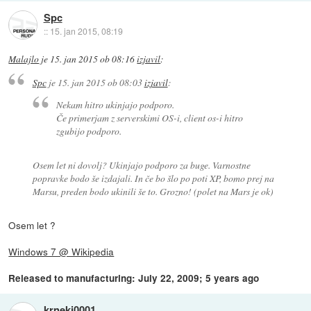
Spc
::
15. jan 2015, 08:19
Malajlo
je
15. jan 2015 ob 08:16
izjavil
:
Spc
je
15. jan 2015 ob 08:03
izjavil
:
Nekam hitro ukinjajo podporo.
Če primerjam z serverskimi OS-i, client os-i hitro
zgubijo podporo.
Osem let ni dovolj? Ukinjajo podporo za buge. Varnostne
popravke bodo še izdajali. In če bo šlo po poti XP, bomo prej na
Marsu, preden bodo ukinili še to. Grozno! (polet na Mars je ok)
Osem let ?
Windows 7 @ Wikipedia
Released to manufacturing: July 22, 2009; 5 years ago
krneki0001