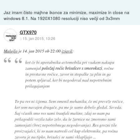
Jaz imam čisto majhne ikonce za minimize, maximize in close na
windows 8.1. Na 1920X1080 resoluciji niso večji od 3x3mm
GTX970
::
15. jan 2015, 10:26
Malajlo
je
14. jan 2015 ob 22:00
izjavil
:
kot če bi uporabniku avtomobila pri vsakem nakupu
zamenjal
položaj ročic brisalcev s smerokazi
, ročne
in prestavne ročice, zavor in stopalke za plin in ga
potem spljuval, ker bi negodoval nad nepotrebnim
prilagajanjem
To pa res ni izjema. Sem omenil mehaniku, če mi preveže ročice,
ker sem navajen drugače, pa me je samo debelo gledal. Seveda.
Saj včasih smo res sami šraufali mašine, zdaj so nam pa
prilagodili vozila tako zelo, da še žarnice ne zmoremo sami
zamenjati (brez nepotrebnega negodovanja). Res grozni tile
proizvajalci, ki so nam natresli cel kup elektronike, pa ročna
zavora je na tipko, brisalci se sami vklapljajo ...