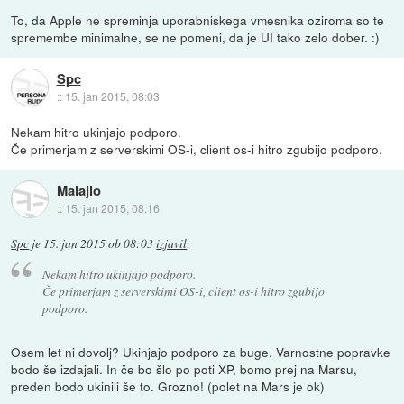
To, da Apple ne spreminja uporabniskega vmesnika oziroma so te
spremembe minimalne, se ne pomeni, da je UI tako zelo dober. :)
Spc
::
15. jan 2015, 08:03
Nekam hitro ukinjajo podporo.
Če primerjam z serverskimi OS-i, client os-i hitro zgubijo podporo.
Malajlo
::
15. jan 2015, 08:16
Spc
je
15. jan 2015 ob 08:03
izjavil
:
Nekam hitro ukinjajo podporo.
Če primerjam z serverskimi OS-i, client os-i hitro zgubijo
podporo.
Osem let ni dovolj? Ukinjajo podporo za buge. Varnostne popravke
bodo še izdajali. In če bo šlo po poti XP, bomo prej na Marsu,
preden bodo ukinili še to. Grozno! (polet na Mars je ok)