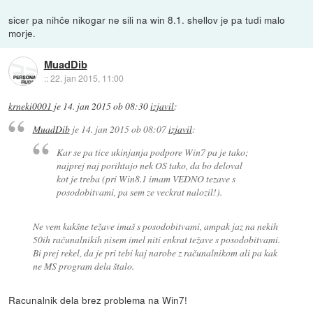
sicer pa nihče nikogar ne sili na win 8.1. shellov je pa tudi malo
morje.
MuadDib
::
22. jan 2015, 11:00
krneki0001
je
14. jan 2015 ob 08:30
izjavil
:
MuadDib
je
14. jan 2015 ob 08:07
izjavil
:
Kar se pa tice ukinjanja podpore Win7 pa je tako;
najprej naj porihtajo nek OS tako, da bo deloval
kot je treba (pri Win8.1 imam VEDNO tezave s
posodobitvami, pa sem ze veckrat nalozil!).
Ne vem kakšne težave imaš s posodobitvami, ampak jaz na nekih
50ih računalnikih nisem imel niti enkrat težave s posodobitvami.
Bi prej rekel, da je pri tebi kaj narobe z računalnikom ali pa kak
ne MS program dela štalo.
Racunalnik dela brez problema na Win7!