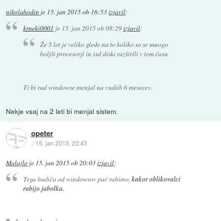
nikolahodin
je
15. jan 2015 ob 16:53
izjavil
:
krneki0001
je
15. jan 2015 ob 08:29
izjavil
:
Že 5 let je veliko glede na to koliko so se mnogo
boljši procesorji in ssd diski razširili v tem času
Ti bi rad windowse menjal na vsakih 6 mesecev.
Nekje vsaj na 2 leti bi menjal sistem.
opeter
::
15. jan 2015, 22:43
Malajlo
je
15. jan 2015 ob 20:03
izjavil
:
Tega hudiča od windowsov pač rabimo,
kakor oblikovalci
rabijo jabolka.