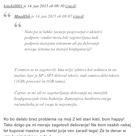
krneki0001
je
14. jan 2015 ob 08:30
izjavil
:
MuadDib
je
14. jan 2015 ob 08:07
izjavil
:
Nato pa se lahko zacnejo pogovarjat o ukinitvi
podpore, vendar mora biti zagotovljena tudi
podpora starejsim sistemom ali pa delovanje
novega sistema na starejsi konfiguraciji!
Z osmico so to zagotovili. Ima nižje zahteve kot sedmica in na
mašini, kjer je XP s SP3 deloval tekoče, tudi osmica dela tekoče.
(1GHz procesor in 1GB rama).
Čeprav se mi zdi to zagotavljanje delovanja na starejših
konfiguracijah čista bedarija. Zamenjava hardwera enega
računalnika je od vsega še najcenejša.
Ko bo delalo brez problema na moji 2 leti stari kisti, bom happy!
Tako dolgo pa mi morajo zagotovit delovanje! Ne bom vsakih nekaj
let kupoval masine pa metal jurja ven zaradi tega! Za ta denar si