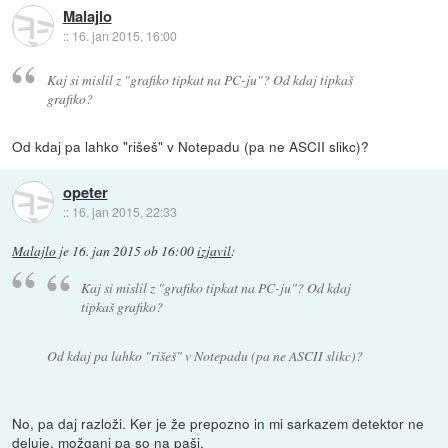
Malajlo
::
16. jan 2015, 16:00
Kaj si mislil z "grafiko tipkat na PC-ju"? Od kdaj tipkaš
grafiko?
Od kdaj pa lahko "rišeš" v Notepadu (pa ne ASCII slikc)?
opeter
::
16. jan 2015, 22:33
Malajlo
je
16. jan 2015 ob 16:00
izjavil
:
Kaj si mislil z "grafiko tipkat na PC-ju"? Od kdaj
tipkaš grafiko?
Od kdaj pa lahko "rišeš" v Notepadu (pa ne ASCII slikc)?
No, pa daj razloži. Ker je že prepozno in mi sarkazem detektor ne
deluje, možgani pa so na paši.