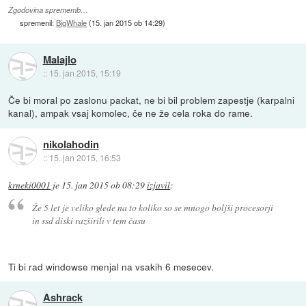
Zgodovina sprememb…
spremenil:
BigWhale
(
15. jan 2015 ob 14:29
)
Malajlo
::
15. jan 2015, 15:19
Če bi moral po zaslonu packat, ne bi bil problem zapestje (karpalni
kanal), ampak vsaj komolec, če ne že cela roka do rame.
nikolahodin
::
15. jan 2015, 16:53
krneki0001
je
15. jan 2015 ob 08:29
izjavil
:
Že 5 let je veliko glede na to koliko so se mnogo boljši procesorji
in ssd diski razširili v tem času
Ti bi rad windowse menjal na vsakih 6 mesecev.
Ashrack