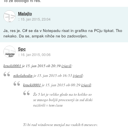
To že dooolgo ni res.
Malajlo
::
15. jan 2015, 23:04
Ja, res je. C# se da v Notepadu risat in grafiko na PCju tipkat. Tko
nekako. Da se, ampak nihče ne bo zadovoljen.
Spc
::
16. jan 2015, 00:06
krneki0001
je
15. jan 2015 ob 20:39
izjavil
:
nikolahodin
je
15. jan 2015 ob 16:53
izjavil
:
krneki0001
je
15. jan 2015 ob 08:29
izjavil
:
Že 5 let je veliko glede na to koliko so
se mnogo boljši procesorji in ssd diski
razširili v tem času
Ti bi rad windowse menjal na vsakih 6 mesecev.