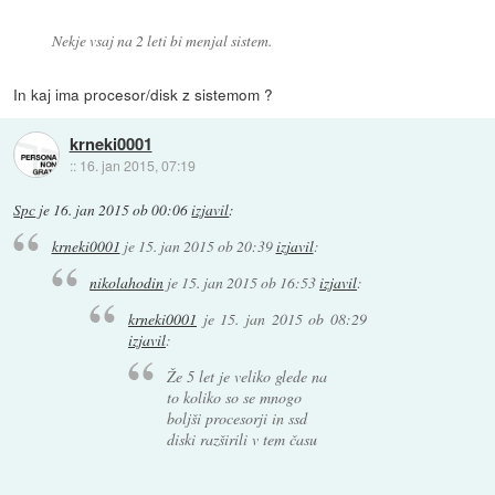
Nekje vsaj na 2 leti bi menjal sistem.
In kaj ima procesor/disk z sistemom ?
krneki0001
::
16. jan 2015, 07:19
Spc
je
16. jan 2015 ob 00:06
izjavil
:
krneki0001
je
15. jan 2015 ob 20:39
izjavil
:
nikolahodin
je
15. jan 2015 ob 16:53
izjavil
:
krneki0001
je
15. jan 2015 ob 08:29
izjavil
:
Že 5 let je veliko glede na
to koliko so se mnogo
boljši procesorji in ssd
diski razširili v tem času