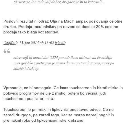
za Average Joe-a dovolj dober, drugače ne bi to kupovali ...
Poslovni rezultat ni odraz UIja na Macih ampak poslovanja celotne
druzbe. Prodaja racunalnikov pa nevem ce doseze 20% celotne
prodaje tako blaga kot storitev.
CaqKa
je
15. jan 2015 ob 13:02
izjavil
:
microsoft bi moral dat OEM ponudnikom ultimat, da če mislijo
imet gor 8ko z metrojem je nujno da imajo touch screen, sicer pa
klasični desktop.
Vprasanje, ce bi pomagalo. Ce imas touchscreen in hkrati misko in
polovico programov deluje z misko, potem bo vecina ljudi
touchscreen pustila pri miru.
Touchscreen je pri miski in tipkovnici enostavno odvec. Ce ne
zaradi drugega, pa zaradi tega, ker se moras naprej nagnit in
premaknit roko od tipkovnice/miske k ekranu.