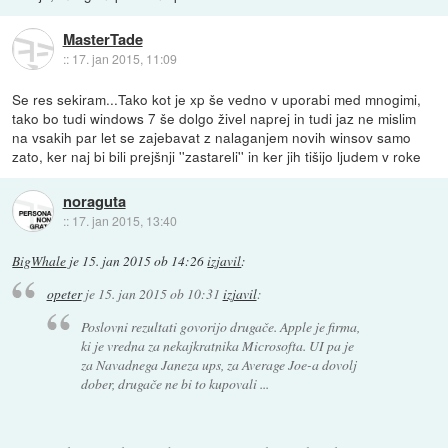
MasterTade
::
17. jan 2015, 11:09
Se res sekiram...Tako kot je xp še vedno v uporabi med mnogimi,
tako bo tudi windows 7 še dolgo živel naprej in tudi jaz ne mislim
na vsakih par let se zajebavat z nalaganjem novih winsov samo
zato, ker naj bi bili prejšnji ''zastareli'' in ker jih tišijo ljudem v roke
noraguta
::
17. jan 2015, 13:40
BigWhale
je
15. jan 2015 ob 14:26
izjavil
:
opeter
je
15. jan 2015 ob 10:31
izjavil
:
Poslovni rezultati govorijo drugače. Apple je firma,
ki je vredna za nekajkratnika Microsofta. UI pa je
za Navadnega Janeza ups, za Average Joe-a dovolj
dober, drugače ne bi to kupovali ...