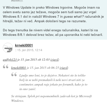
mašini)).
V Windows Update in preko Windows trgovine. Mogoče imam na
celem svetu samo jaz težave, mogoče sem tudi samo jaz vrgel
Windows 8.1 dol in naložil Windows 7 in
računalnik je
guess what!?
hitrejši, težav ni več. Ampak določeni tega ne razumete.
Do tega trenutka še nivem videl enega računalnika, kateri bi na
Windows 8/8.1 deloval brez težav, ali pa uporanika ki nebi tečnaril.
krneki0001
::
15. jan 2015, 12:14
asdfgh123
je
15. jan 2015 ob 12:03
izjavil
:
krneki0001
je
15. jan 2015 ob 06:25
izjavil
:
Ljudje smo leni, to je dejstvo. Nekateri ste še toliko
bolj in se nebi premaknili k neki novi stvari niti za
centimeter, ampak raje jokate po forumih, kako je to
in ono zanič.
Se strinjam. Sploh pri nepomembnih zadevah kot je Microsoft
Windows.