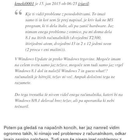
krneki0001
je
15. jan 2015 ob 06:25
izjavil
:
Kje ti vidiš probleme z posodobitvami. To imaš
samo ti in kot sem že prej napisal, je kriv kak ne MS
program, ki ti dela štalo, ali pa zanič hardware. Jaz
nimam enega problema z osmico, pa mi doma dela
8.1 na štirih računalnikih (dvojedrni T2300,
štirijedrni atom, dvojedrni I3 in 2 x 12 jedrni xeon
(2 proca v eni mašini)).
V Windows Update in preko Windows trgovine. Mogoče imam
na celem svetu samo jaz težave, mogoče sem tudi samo jaz vrgel
Windows 8.1 dol in naložil Windows 7 in
guess what!?
računalnik je hitrejši, težav ni več. Ampak določeni tega ne
razumete.
Do tega trenutka še nivem videl enega računalnika, kateri bi na
Windows 8/8.1 deloval brez težav, ali pa uporanika ki nebi
tečnaril.
Potem pa gledaš na napačnih koncih, ker jaz namreč vidim
ogromno takih, ki nimajo več problemov z računalnikom, odkar
imajo osmico naloženo. Tudi sam še nisem imel problemov z