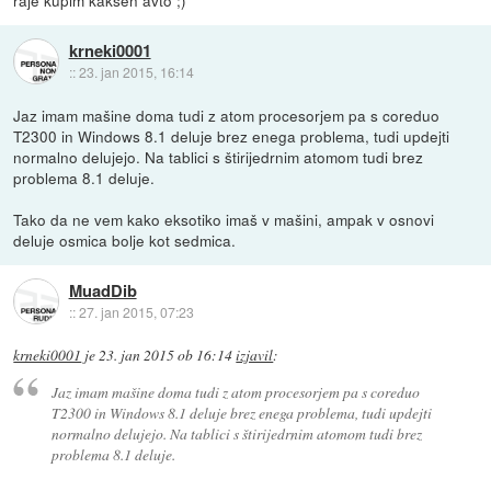
raje kupim kaksen avto ;)
krneki0001
::
23. jan 2015, 16:14
Jaz imam mašine doma tudi z atom procesorjem pa s coreduo
T2300 in Windows 8.1 deluje brez enega problema, tudi updejti
normalno delujejo. Na tablici s štirijedrnim atomom tudi brez
problema 8.1 deluje.
Tako da ne vem kako eksotiko imaš v mašini, ampak v osnovi
deluje osmica bolje kot sedmica.
MuadDib
::
27. jan 2015, 07:23
krneki0001
je
23. jan 2015 ob 16:14
izjavil
:
Jaz imam mašine doma tudi z atom procesorjem pa s coreduo
T2300 in Windows 8.1 deluje brez enega problema, tudi updejti
normalno delujejo. Na tablici s štirijedrnim atomom tudi brez
problema 8.1 deluje.