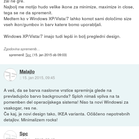
žal ne gre.
Najbolj me motijo hudo velike ikone za minimize, maximize in close,
tega se ne da spremenit.
Medtem ko v Windows XP/Vista/7 lahko komot sami določimo size
vseh ikon/gumbov in barv katere bomo uporabljali.
Windows XP/Vista/7 imajo tudi lepši in bolj pregledni design.
Zgodovina sprememb…
spremenil:
Spc
(
15. jan 2015 ob 09:03
)
Malajlo
::
15. jan 2015, 09:45
A veš, da se barva naslovne vrstice spreminja glede na
prevladujočo barvo backgrounda? Sploh nimaš vpliva na ta
pomemben del operacijskega sistema! Niso ta novi Windowsi za
vsakogar, res ne.
Če kaj, je novi design tako, IKEA varianta. Očiščeno nepotrebnih
detajlov. Minimalizem rocks!
Spc