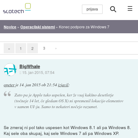
☰
Novice
»
Operacijski sistemi
»
Konec podpore za Windows 7
3
»
«
1
2
BigWhale
::
15. jan 2015, 07:54
opeter
je
14. jan 2015 ob 21:54
izjavil
:
Zato pa je Apple tako uspešen, ker že vsaj kakšno desetletje
(točneje 14 let, če gledam OS X) ni spremenil lokacijo elementov
v samem UI-ju. Samo to nekateri nočejo razumet.
Se zmeraj ni pol tako uspesen kot Windows 8.1 ali pa Windows 8.
Kaj sele oba skupaj, kaj sele Windows 7 ali pa Windows XP.