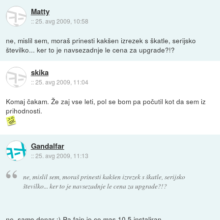
Matty
::
25. avg 2009, 10:58
ne, mislil sem, moraš prinesti kakšen izrezek s škatle, serijsko
številko... ker to je navsezadnje le cena za upgrade?!?
skika
::
25. avg 2009, 11:04
Komaj čakam. Že zaj vse leti, pol se bom pa počutil kot da sem iz
prihodnosti.
Gandalfar
::
25. avg 2009, 11:13
ne, mislil sem, moraš prinesti kakšen izrezek s škatle, serijsko
številko... ker to je navsezadnje le cena za upgrade?!?
ne, samo denar :) Pa fajn je ce mas 10.5 instaliran