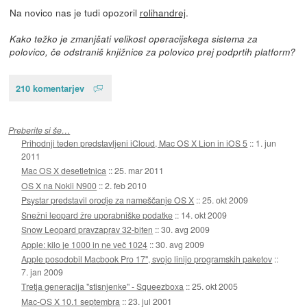
Na novico nas je tudi opozoril
rolihandrej
.
Kako težko je zmanjšati velikost operacijskega sistema za
polovico, če odstraniš knjižnice za polovico prej podprtih platform?
210 komentarjev
Preberite si še…
Prihodnji teden predstavljeni iCloud, Mac OS X Lion in iOS 5
::
1. jun
2011
Mac OS X desetletnica
::
25. mar 2011
OS X na Nokii N900
::
2. feb 2010
Psystar predstavil orodje za nameščanje OS X
::
25. okt 2009
Snežni leopard žre uporabniške podatke
::
14. okt 2009
Snow Leopard pravzaprav 32-biten
::
30. avg 2009
Apple: kilo je 1000 in ne več 1024
::
30. avg 2009
Apple posodobil Macbook Pro 17", svojo linijo programskih paketov
::
7. jan 2009
Tretja generacija "stisnjenke" - Squeezboxa
::
25. okt 2005
Mac-OS X 10.1 septembra
::
23. jul 2001