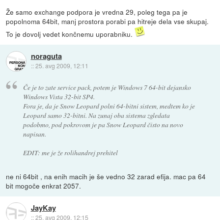
Že samo exchange podpora je vredna 29, poleg tega pa je
popolnoma 64bit, manj prostora porabi pa hitreje dela vse skupaj.
To je dovolj vedet končnemu uporabniku.
noraguta
::
25. avg 2009, 12:11
Če je to zate service pack, potem je Windows 7 64-bit dejansko
Windows Vista 32-bit SP4.
Fora je, da je Snow Leopard polni 64-bitni sistem, medtem ko je
Leopard samo 32-bitni. Na zunaj oba sistema zgledata
podobmo, pod pokrovom je pa Snow Leopard čisto na novo
napisan.
EDIT: me je že rolihandrej prehitel
ne ni 64bit , na enih macih je še vedno 32 zarad efija. mac pa 64
bit mogoče enkrat 2057.
JayKay
::
25. avg 2009, 12:15