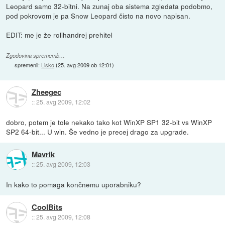
Leopard samo 32-bitni. Na zunaj oba sistema zgledata podobmo,
pod pokrovom je pa Snow Leopard čisto na novo napisan.
EDIT: me je že rolihandrej prehitel
Zgodovina sprememb…
spremenil:
Lisko
(
25. avg 2009 ob 12:01
)
Zheegec
::
25. avg 2009, 12:02
dobro, potem je tole nekako tako kot WinXP SP1 32-bit vs WinXP
SP2 64-bit... U win. Še vedno je precej drago za upgrade.
Mavrik
::
25. avg 2009, 12:03
In kako to pomaga končnemu uporabniku?
CoolBits
::
25. avg 2009, 12:08