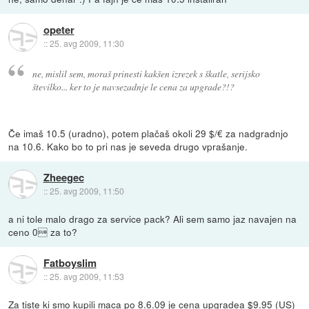
opeter
::
25. avg 2009, 11:30
ne, mislil sem, moraš prinesti kakšen izrezek s škatle, serijsko
številko... ker to je navsezadnje le cena za upgrade?!?
Če imaš 10.5 (uradno), potem plačaš okoli 29 $/€ za nadgradnjo
na 10.6. Kako bo to pri nas je seveda drugo vprašanje.
Zheegec
::
25. avg 2009, 11:50
a ni tole malo drago za service pack? Ali sem samo jaz navajen na
ceno 0 za to?
Fatboyslim
::
25. avg 2009, 11:53
Za tiste ki smo kupili maca po 8.6.09 je cena upgradea $9.95 (US)