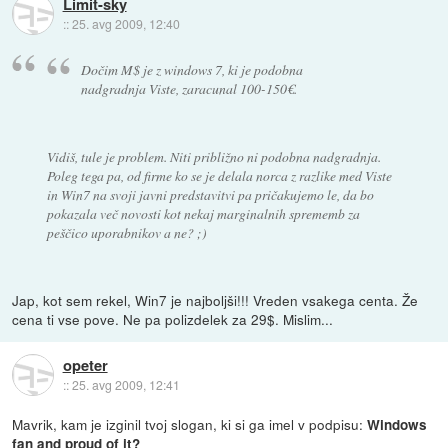
Limit-sky
::
25. avg 2009, 12:40
Dočim M$ je z windows 7, ki je podobna
nadgradnja Viste, zaracunal 100-150€.
Vidiš, tule je problem. Niti približno ni podobna nadgradnja.
Poleg tega pa, od firme ko se je delala norca z razlike med Viste
in Win7 na svoji javni predstavitvi pa pričakujemo le, da bo
pokazala več novosti kot nekaj marginalnih sprememb za
peščico uporabnikov a ne? ;)
Jap, kot sem rekel, Win7 je najboljši!!! Vreden vsakega centa. Že
cena ti vse pove. Ne pa polizdelek za 29$. Mislim...
opeter
::
25. avg 2009, 12:41
Mavrik, kam je izginil tvoj slogan, ki si ga imel v podpisu:
Windows
fan and proud of it?