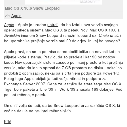
Mac OS X 10.6 Snow Leopard
vir:
Apple
- Apple je uradno
potrdil
, da bo izdal novo verzijo svojega
Apple
operacijskega sistema Mac OS X ta petek. Novi Mac OS X 10.6 z
imenom Snow Leopard (snežni leopard oz.
)
živalskim
Uncia uncia
bo uporabnike prejšnje verzije stal 29 dolarjev. In kaj bo novega?
Apple pravi, da se to pot niso osredotočili toliko na novosti kot na
piljenje kode sistema. Pravijo, da so predelali kar 90 odstotkov
kode. Nov operacijski sistem zasede pol manj prostora kot prejšnja
verzija, tako da lahko sprosti do 7 GB prostora na disku - nekaj so
pridobili z optimizacijo, nekaj pa s črtanjem podpore za PowerPC.
Poleg tega Apple obljublja tudi večjo hitrost in podporo za
Exchange Server 2007. Cena za lastnike še starejšega Mac OS X
Tiger bo v paketu z iLife '09 in iWork '09 znašala 169 dolarjev. Več
pa, kot rečeno, v petek.
Omeniti velja še tudi, da bo Snow Leopard prva različiča OS X, ki
več ne deluje na ne-Intel računalnikih.
Klik!