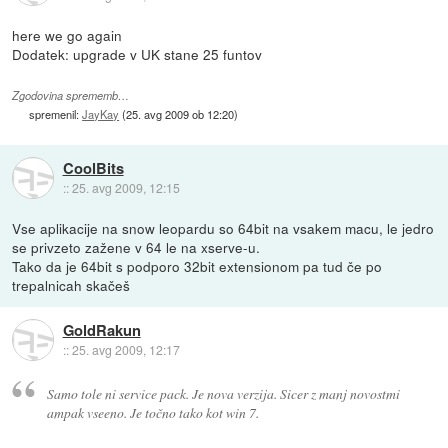
here we go again
Dodatek: upgrade v UK stane 25 funtov
Zgodovina sprememb…
spremenil:
JayKay
(
25. avg 2009 ob 12:20
)
CoolBits
::
25. avg 2009, 12:15
Vse aplikacije na snow leopardu so 64bit na vsakem macu, le jedro
se privzeto zažene v 64 le na xserve-u.
Tako da je 64bit s podporo 32bit extensionom pa tud če po
trepalnicah skačeš
GoldRakun
::
25. avg 2009, 12:17
Samo tole ni service pack. Je nova verzija. Sicer z manj novostmi
ampak vseeno. Je točno tako kot win 7.