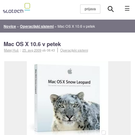
☰
Novice
»
Operacijski sistemi
»
Mac OS X 10.6 v petek
Mac OS X 10.6 v petek
Matej Huš
::
25. avg 2009
ob 08:43
Operacijski sistemi