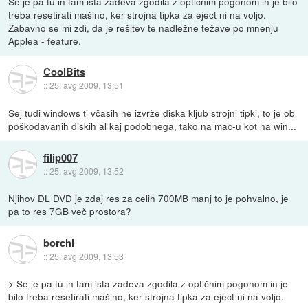
Se je pa tu in tam ista zadeva zgodila z optičnim pogonom in je bilo
treba resetirati mašino, ker strojna tipka za eject ni na voljo.
Zabavno se mi zdi, da je rešitev te nadležne težave po mnenju
Applea - feature.
CoolBits
::
25. avg 2009, 13:51
Sej tudi windows ti včasih ne izvrže diska kljub strojni tipki, to je ob
poškodavanih diskih al kaj podobnega, tako na mac-u kot na win...
filip007
::
25. avg 2009, 13:52
Njihov DL DVD je zdaj res za celih 700MB manj to je pohvalno, je
pa to res 7GB več prostora?
borchi
::
25. avg 2009, 13:53
> Se je pa tu in tam ista zadeva zgodila z optičnim pogonom in je
bilo treba resetirati mašino, ker strojna tipka za eject ni na voljo.