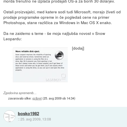
morda trenutno ne izplača prodajati OS-a za borih 30 dolarjev.
Ostali proizvajalci, med katere sodi tudi Microsoft, morajo živeti od
prodaje programske opreme in če pogledaš cene na primer
Photoshopa, stane različica za Windows in Mac OS X enako.
Da ne zaidemo s teme - še moja najljubša novost v Snow
Leopardu:
[dodaj]
Zgodovina sprememb…
zavarovalo slike:
gzibret
(
25. avg 2009 ob 14:34
)
bosko1982
::
25. avg 2009, 13:08