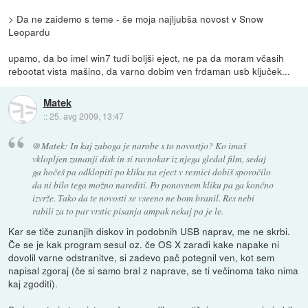
> Da ne zaidemo s teme - še moja najljubša novost v Snow
Leopardu
upamo, da bo imel win7 tudi boljši eject, ne pa da moram včasih
rebootat vista mašino, da varno dobim ven frdaman usb ključek...
Matek
::
25. avg 2009, 13:47
@Matek: In kaj zaboga je narobe s to novostjo? Ko imaš
vklopljen zunanji disk in si ravnokar iz njega gledal film, sedaj
ga hočeš pa odklopiti po kliku na eject v resnici dobiš sporočilo
da ni bilo tega možno narediti. Po ponovnem kliku pa ga končno
izvrže. Tako da te novosti se vseeno ne bom branil. Res nebi
rabili za to par vrstic pisanja ampak nekaj pa je le.
Kar se tiče zunanjih diskov in podobnih USB naprav, me ne skrbi.
Če se je kak program sesul oz. če OS X zaradi kake napake ni
dovolil varne odstranitve, si zadevo pač potegnil ven, kot sem
napisal zgoraj (če si samo bral z naprave, se ti večinoma tako nima
kaj zgoditi).