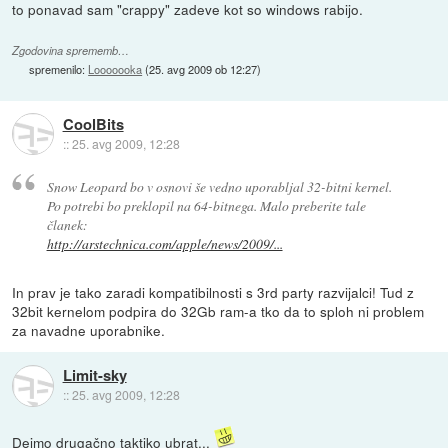
to ponavad sam "crappy" zadeve kot so windows rabijo.
Zgodovina sprememb…
spremenilo:
Looooooka
(
25. avg 2009 ob 12:27
)
CoolBits
::
25. avg 2009, 12:28
Snow Leopard bo v osnovi še vedno uporabljal 32-bitni kernel.
Po potrebi bo preklopil na 64-bitnega. Malo preberite tale
članek:
http://arstechnica.com/apple/news/2009/...
In prav je tako zaradi kompatibilnosti s 3rd party razvijalci! Tud z
32bit kernelom podpira do 32Gb ram-a tko da to sploh ni problem
za navadne uporabnike.
Limit-sky
::
25. avg 2009, 12:28
Dejmo drugačno taktiko ubrat...