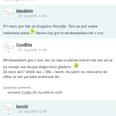
blackbfm
::
25. avg 2009, 12:46
Pri macu gre itak za drugačno filozofijo. Tam se pač vsaka
malenkost plača
Nevem kaj gre to windowsašem tok v nos.
CoolBits
::
25. avg 2009, 12:48
Windowsašem gre v nos, ker za mac-a plačaš enkrat mal več pol je
pa ceneje vse skupaj dolgoročno gledano.
Za ceno win7 dobiš osx + ilife + iwork, da sploh ne računamo še
office za win pa kake antiviruse itd...
Zgodovina sprememb…
spremenil:
CoolBits
(
25. avg 2009 ob 12:50
)
borchi
::
25. avg 2009, 12:58