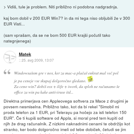
> Vidiš, tule je problem. Niti približno ni podobna nadgradnja.
kaj bom dobil v 200 EUR Win7? in da mi tega niso obljubili že v 300
EUR Visti...
(sam vprašam, da se ne bom 500 EUR krajši počutil tako
nategnjenega)
Matek
::
25. avg 2009, 13:07
Windowsašem gre v nos, ker za mac-a plačaš enkrat mal več pol
je pa ceneje vse skupaj dolgoročno gledano.
Za ceno win7 dobiš osx + ilife + iwork, da sploh ne računamo še
office za win pa kake antiviruse itd...
Direktna primerjava cen Appleovega softvera za Mace z drugimi je
povsem nesmiselna. Približno tako, kot da bi rekel "Simobil mi
proda telefon za 1 EUR, pri Telerayu pa hočejo za isti telefon 150
EUR". Če ti kupiš software od Appla, si moral pred tem kupiti od
njih že drag računalnik. Z nizkimi naknadnimi cenami te obdržijo kot
stranko, ker bodo dolgoročno imeli od tebe dobiček, četudi se jim