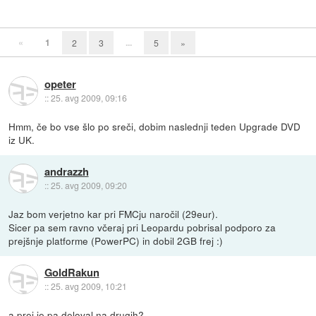
«
1
...
2
3
5
»
opeter
::
25. avg 2009, 09:16
Hmm, če bo vse šlo po sreči, dobim naslednji teden Upgrade DVD
iz UK.
andrazzh
::
25. avg 2009, 09:20
Jaz bom verjetno kar pri FMCju naročil (29eur).
Sicer pa sem ravno včeraj pri Leopardu pobrisal podporo za
prejšnje platforme (PowerPC) in dobil 2GB frej :)
GoldRakun
::
25. avg 2009, 10:21
a prej je pa deloval na drugih?