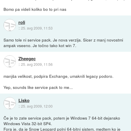
Bomo pa videli koliko bo to pri nas
roli
::
25. avg 2009, 11:53
Samo tole ni service pack. Je nova verzija. Sicer z manj novostmi
ampak vseeno. Je točno tako kot win 7.
Zheegec
::
25. avg 2009, 11:56
manjša velikost, podpira Exchange, umaknili legacy podoro.
Yep, sounds like service pack to me...
Lisko
::
25. avg 2009, 12:00
Če je to zate service pack, potem je Windows 7 64-bit dejansko
Windows Vista 32-bit SP4.
Fora je, da je Snow Leopard polni 64-bitni sistem, medtem ko je