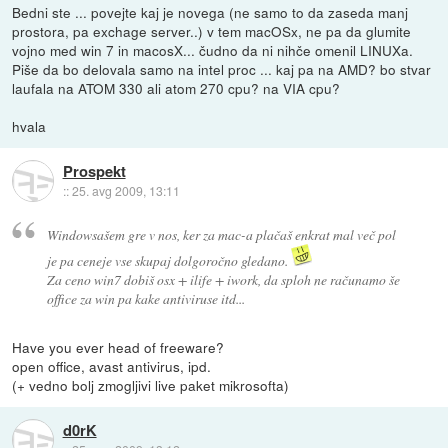
Bedni ste ... povejte kaj je novega (ne samo to da zaseda manj
prostora, pa exchage server..) v tem macOSx, ne pa da glumite
vojno med win 7 in macosX... čudno da ni nihče omenil LINUXa.
Piše da bo delovala samo na intel proc ... kaj pa na AMD? bo stvar
laufala na ATOM 330 ali atom 270 cpu? na VIA cpu?
hvala
Prospekt
::
25. avg 2009, 13:11
Windowsašem gre v nos, ker za mac-a plačaš enkrat mal več pol
je pa ceneje vse skupaj dolgoročno gledano.
Za ceno win7 dobiš osx + ilife + iwork, da sploh ne računamo še
office za win pa kake antiviruse itd...
Have you ever head of freeware?
open office, avast antivirus, ipd.
(+ vedno bolj zmogljivi live paket mikrosofta)
d0rK