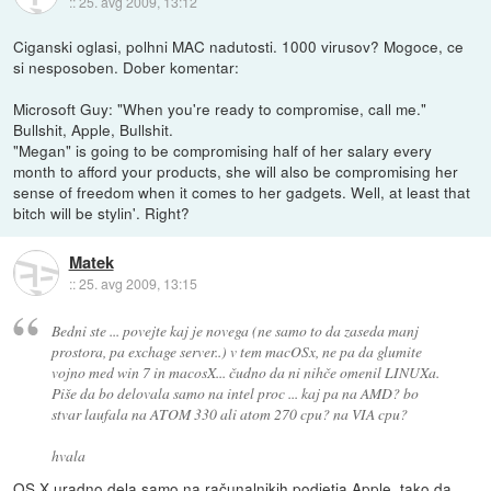
::
25. avg 2009, 13:12
Ciganski oglasi, polhni MAC nadutosti. 1000 virusov? Mogoce, ce
si nesposoben. Dober komentar:
Microsoft Guy: "When you're ready to compromise, call me."
Bullshit, Apple, Bullshit.
"Megan" is going to be compromising half of her salary every
month to afford your products, she will also be compromising her
sense of freedom when it comes to her gadgets. Well, at least that
bitch will be stylin'. Right?
Matek
::
25. avg 2009, 13:15
Bedni ste ... povejte kaj je novega (ne samo to da zaseda manj
prostora, pa exchage server..) v tem macOSx, ne pa da glumite
vojno med win 7 in macosX... čudno da ni nihče omenil LINUXa.
Piše da bo delovala samo na intel proc ... kaj pa na AMD? bo
stvar laufala na ATOM 330 ali atom 270 cpu? na VIA cpu?
hvala
OS X uradno dela samo na računalnikih podjetja Apple, tako da