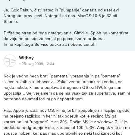
Ja, GoldRakun, čisti nateg in "pumpanje" denarja od userjev!
Noraguta, prav imaš. Nategnili so nas. MacOS 10.6 je 32 bit.
Shame.
Držita se stran od tega nategovanja. Čimdlje. Sploh ne komentirat,
da vaju ne bo kdo zamenjal po pomoti za retardirana.
In ne kupit tega Service packa za nobeno ceno!!!
Witboy
::
25. avg 2009, 12:34
Kok je vedno hecn brati "pametna" vprasanja in pa "pametne"
izjave raznih slo-tehovcev... Zakaj vedno, ampak res vedno, se
najde nekdo, ki mora popluvati drugacen OS oz HW, ki ga sam
uporablja... Sej verjamem da se ma vsak tak za superlativa, sam ni
potrebno da smeti forum po nepotrebnem.
Pac, Apple je izdal nov OS, ki naj bi bil izpopolnjen in izpiljen glede
na prejsno razlicico in ker ni tak oderuh kot je recimo M$ ga
zaracuna kot "upgrade" le za 29$. Dočim M$ je z windows 7, ki je
podobna nadgradnja Viste, zaracunal 100-150€. Ampak v to se ne
spusca noben, ker pac mac uporabniki so neki taki izmecki kot