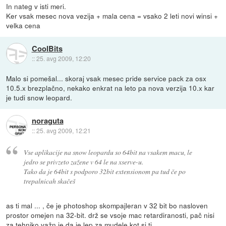
In nateg v isti meri.
Ker vsak mesec nova vezija + mala cena = vsako 2 leti novi winsi +
velka cena
CoolBits
::
25. avg 2009, 12:20
Malo si pomešal... skoraj vsak mesec pride service pack za osx
10.5.x brezplačno, nekako enkrat na leto pa nova verzija 10.x kar
je tudi snow leopard.
noraguta
::
25. avg 2009, 12:21
Vse aplikacije na snow leopardu so 64bit na vsakem macu, le
jedro se privzeto zažene v 64 le na xserve-u.
Tako da je 64bit s podporo 32bit extensionom pa tud če po
trepalnicah skačeš
as ti mal ... , če je photoshop skompajleran v 32 bit bo nasloven
prostor omejen na 32-bit. drž se vsoje mac retardiranosti, pač nisi
za tehniko važn je da je lep za mudele kot si ti.