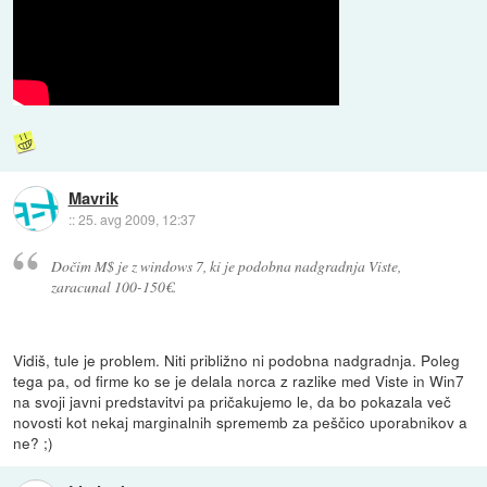
Mavrik
::
25. avg 2009, 12:37
Dočim M$ je z windows 7, ki je podobna nadgradnja Viste,
zaracunal 100-150€.
Vidiš, tule je problem. Niti približno ni podobna nadgradnja. Poleg
tega pa, od firme ko se je delala norca z razlike med Viste in Win7
na svoji javni predstavitvi pa pričakujemo le, da bo pokazala več
novosti kot nekaj marginalnih sprememb za peščico uporabnikov a
ne? ;)