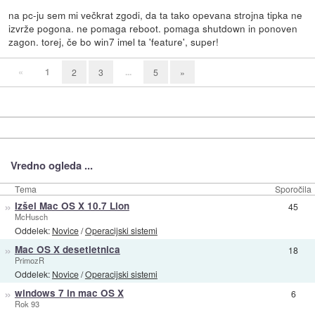
na pc-ju sem mi večkrat zgodi, da ta tako opevana strojna tipka ne
izvrže pogona. ne pomaga reboot. pomaga shutdown in ponoven
zagon. torej, če bo win7 imel ta 'feature', super!
«
1
...
2
3
5
»
Vredno ogleda ...
Tema
Sporočila
»
Izšel Mac OS X 10.7 Lion
45
McHusch
Oddelek:
Novice
/
Operacijski sistemi
»
Mac OS X desetletnica
18
PrimozR
Oddelek:
Novice
/
Operacijski sistemi
»
windows 7 in mac OS X
6
Rok 93