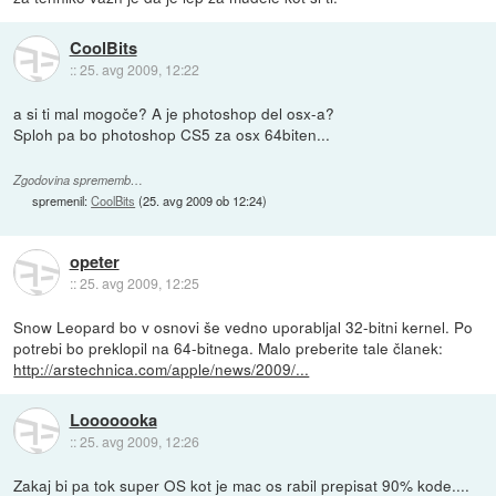
CoolBits
::
25. avg 2009, 12:22
a si ti mal mogoče? A je photoshop del osx-a?
Sploh pa bo photoshop CS5 za osx 64biten...
Zgodovina sprememb…
spremenil:
CoolBits
(
25. avg 2009 ob 12:24
)
opeter
::
25. avg 2009, 12:25
Snow Leopard bo v osnovi še vedno uporabljal 32-bitni kernel. Po
potrebi bo preklopil na 64-bitnega. Malo preberite tale članek:
http://arstechnica.com/apple/news/2009/...
Looooooka
::
25. avg 2009, 12:26
Zakaj bi pa tok super OS kot je mac os rabil prepisat 90% kode....