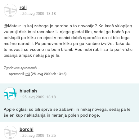
roli
::
25. avg 2009, 13:18
@Matek: In kaj zaboga je narobe s to novostjo? Ko imaš vklopljen
zunanji disk in si ravnokar iz njega gledal film, sedaj ga hočeš pa
odklopiti po kliku na eject v resnici dobiš sporočilo da ni bilo tega
možno narediti. Po ponovnem kliku pa ga končno izvrže. Tako da
te novosti se vseeno ne bom branil. Res nebi rabili za to par vrstic
pisanja ampak nekaj pa je le.
Zgodovina sprememb…
spremenil:
roli
(
25. avg 2009 ob 13:18
)
bluefish
::
25. avg 2009, 13:18
Apple oglasi so bili sprva še zabavni in nekaj novega, sedaj pa le
še en kup nakladanja in metanja polen pod noge.
borchi
::
25. avg 2009, 13:25