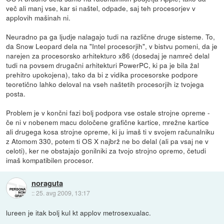
več ali manj vse, kar si naštel, odpade, saj teh procesorjev v
applovih mašinah ni.
Neuradno pa ga ljudje nalagajo tudi na različne druge sisteme. To,
da Snow Leopard dela na "Intel procesorjih", v bistvu pomeni, da je
narejen za procesorsko arhitekturo x86 (dosedaj je namreč delal
tudi na povsem drugačni arhitekturi PowerPC, ki pa je bila žal
prehitro upokojena), tako da bi z vidika procesorske podpore
teoretično lahko deloval na vseh naštetih procesorjih iz tvojega
posta.
Problem je v končni fazi bolj podpora vse ostale strojne opreme -
če ni v nobenem macu določene grafične kartice, mrežne kartice
ali drugega kosa strojne opreme, ki ju imaš ti v svojem računalniku
z Atomom 330, potem ti OS X najbrž ne bo delal (ali pa vsaj ne v
celoti), ker ne obstajajo gonilniki za tvojo strojno opremo, četudi
imaš kompatibilen procesor.
noraguta
::
25. avg 2009, 13:17
lureen je itak bolj kul kt applov metrosexualac.