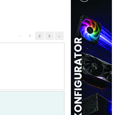
«
1
2
3
»