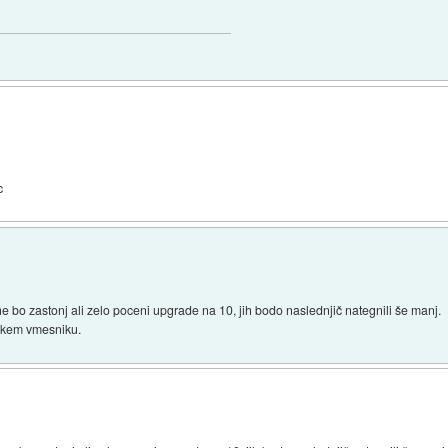
c
 bo zastonj ali zelo poceni upgrade na 10, jih bodo naslednjič nategnili še manj.
iškem vmesniku.