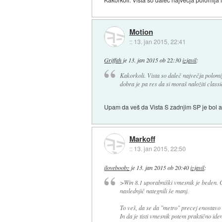
Motion
::
13. jan 2015, 22:41
Griffith
je
13. jan 2015 ob 22:30
izjavil
:
Kakorkoli. Vista so daleč največja polomi
dobra je pa res da si moraš naložiti classic
Upam da veš da Vista S zadnjim SP je bol ali 
Markoff
::
13. jan 2015, 22:50
iloveboobz
je
13. jan 2015 ob 20:40
izjavil
:
>Win 8.1 uporabniški vmesnik je beden. Če
naslednjič nategnili še manj.
To veš, da se da "metro" precej enostavo 
In da je tisti vmesnik potem praktično iden