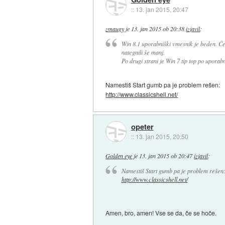
::
13. jan 2015, 20:47
zmaugy
je
13. jan 2015 ob 20:38
izjavil
:
Win 8.1 uporabniški vmesnik je beden. Če 
nategnili še manj.
Po drugi strani je Win 7 tip top po upora
Namestiš Start gumb pa je problem rešen:
http://www.classicshell.net/
opeter
::
13. jan 2015, 20:50
Golden eye
je
13. jan 2015 ob 20:47
izjavil
:
Namestiš Start gumb pa je problem rešen
http://www.classicshell.net/
Amen, bro, amen! Vse se da, če se hoče.