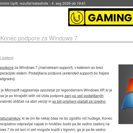
eto za večkratno uporabo
::
4. avg 2026 ob 19:41
»
Konec podpore za Windows 7
i sistemi
e podpore
za Windows 7 (
mainstream support
), v katerem so brez
operacijski sistem. Podaljšana podpora (
extended support
) bo trajala
nadgradnji.
, je Microsoft najglasneje opozarjal pri legendarnem Windows XP, ki je
 se je po trinajstih letih od izida podpora
zanj po več podaljšanjih
orabniki obtičali na stari verziji in
so bili prisiljeni plačati za izredno
 računalnikov
, ki se jim še nekaj časa ne bo zgodilo nič hudega. Konec
rezplačno odpravljal napak in hroščev, bodo pa še vedno zastonj na
ows 7 že od lani ni več mogoče kupiti v trgovini, ga je pa še vedno