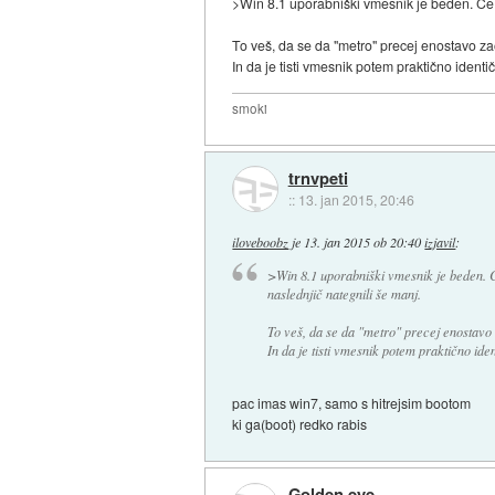
>Win 8.1 uporabniški vmesnik je beden. Če n
To veš, da se da "metro" precej enostavo za
In da je tisti vmesnik potem praktično identi
smoki
trnvpeti
::
13. jan 2015, 20:46
iloveboobz
je
13. jan 2015 ob 20:40
izjavil
:
>Win 8.1 uporabniški vmesnik je beden. Če
naslednjič nategnili še manj.
To veš, da se da "metro" precej enostavo 
In da je tisti vmesnik potem praktično iden
pac imas win7, samo s hitrejsim bootom
ki ga(boot) redko rabis
Golden eye