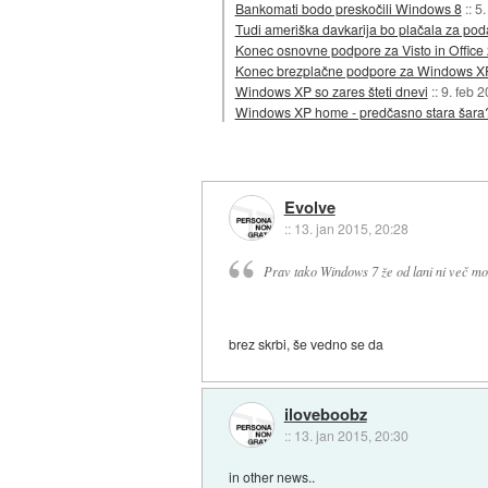
Bankomati bodo preskočili Windows 8
::
5.
Tudi ameriška davkarija bo plačala za p
Konec osnovne podpore za Visto in Office
Konec brezplačne podpore za Windows X
Windows XP so zares šteti dnevi
::
9. feb 
Windows XP home - predčasno stara šara
Evolve
::
13. jan 2015, 20:28
Prav tako Windows 7 že od lani ni več mog
brez skrbi, še vedno se da
iloveboobz
::
13. jan 2015, 20:30
in other news..