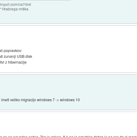
/tinyurl.com/na7r54l
e" Hrabrega miška
ali popravkov:
raš zunanji USB disk
tvi z hibernacije
o imeti veliko migracijo windows 7 -> windows 10
in so en navaden nateg. 7ka je zakon, 8.1 pa je pravtako dobra je pa res da si moraš 