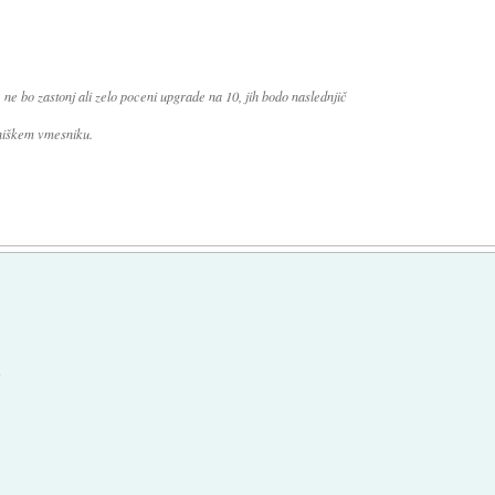
ne bo zastonj ali zelo poceni upgrade na 10, jih bodo naslednjič
bniškem vmesniku.
: