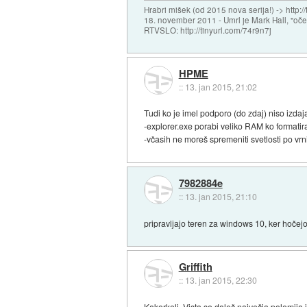
Hrabri mišek (od 2015 nova serija!) -> http:/
18. november 2011 - Umrl je Mark Hall, "oč
RTVSLO: http://tinyurl.com/74r9n7j
HPME
::
13. jan 2015, 21:02
Tudi ko je imel podporo (do zdaj) niso izdaj
-explorer.exe porabi veliko RAM ko formati
-včasih ne moreš spremeniti svetlosti po vrni
7982884e
::
13. jan 2015, 21:10
pripravljajo teren za windows 10, ker hočej
Griffith
::
13. jan 2015, 22:30
Kakorkoli. Vista so daleč največja polomija 