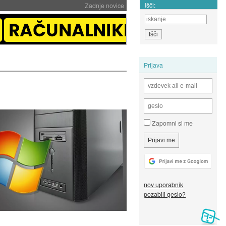
Išči:
Zadnje novice
Prijava
Zapomni si me
nov uporabnik
pozabili geslo?