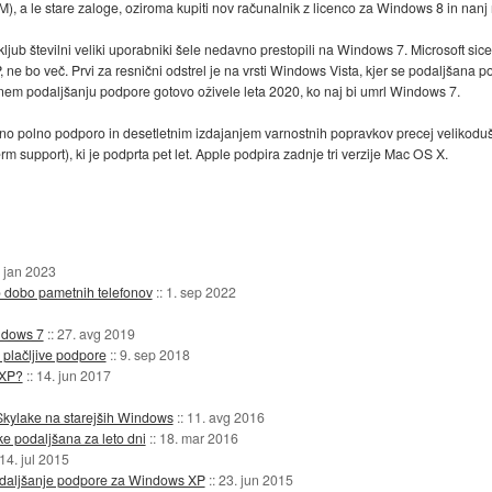
 a le stare zaloge, oziroma kupiti nov računalnik z licenco za Windows 8 in nanj na
ljub številni veliki uporabniki šele nedavno prestopili na Windows 7. Microsoft si
, ne bo več. Prvi za resnični odstrel je na vrsti Windows Vista, kjer se podaljšana 
emnem podaljšanju podpore gotovo oživele leta 2020, ko naj bi umrl Windows 7.
letno polno podporo in desetletnim izdajanjem varnostnih popravkov precej velikod
erm support), ki je podprta pet let. Apple podpira zadnje tri verzije Mac OS X.
 jan 2023
ko dobo pametnih telefonov
::
1. sep 2022
ndows 7
::
27. avg 2019
 plačljive podpore
::
9. sep 2018
 XP?
::
14. jun 2017
Skylake na starejših Windows
::
11. avg 2016
e podaljšana za leto dni
::
18. mar 2016
14. jul 2015
podaljšanje podpore za Windows XP
::
23. jun 2015