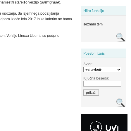
mestiti starejšo verzijo (
downgrade
).
Hitre funkcije
cer opozarja, da izjemnega podaljšanja
podpora izteče leta 2017 in za katerim ne bomo
seznam tem
ušen. Verzije Linuxa Ubuntu so podprte
Posebni izpisi
Avtor:
Ključna beseda: