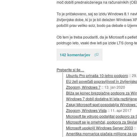
moč dobiti prednaloženega na računalnikih (OEM),
To je pričakovano, saj so izidu Windows 8.1 navk
življenjske dobe, ki jo je bil deležen Windows XP
potočili prav veliko solz, bodo pa debate o izj
Ob tem je treba poudariti, da je Microsoft s pet
poldrugo leto, vsaki dve leti pa izide LTS (long-t
142 komentarjev
Preberite si še…
Ubuntu Pro prinaša 10-letno podporo
::
29.
EU želi povečati popravljivost in življenjs
Zbogom, Windows 7
::
13. jan 2020
Bliža se konec brezplačne podpore za Wi
Windows 7 dobil dodatna tri leta razširjene
Zakaj Microsoft spet posodablja Windows
Zbogom, Windows Vista
::
11. apr 2017
Microsoft še vdrugo podaljšal podporo za 
Microsoft se je omehčal, podpora za Skylak
Microsoft upokojil Windows Server 2003
::
Ameriška mornarica plačala milijone za 