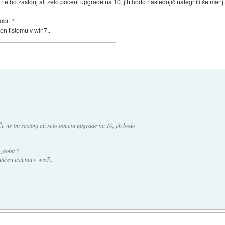
e bo zastonj ali zelo poceni upgrade na 10, jih bodo naslednjič nategnili še manj
obit ?
čen tistemu v win7..
 ne bo zastonj ali zelo poceni upgrade na 10, jih bodo
zaobit ?
tičen tistemu v win7..