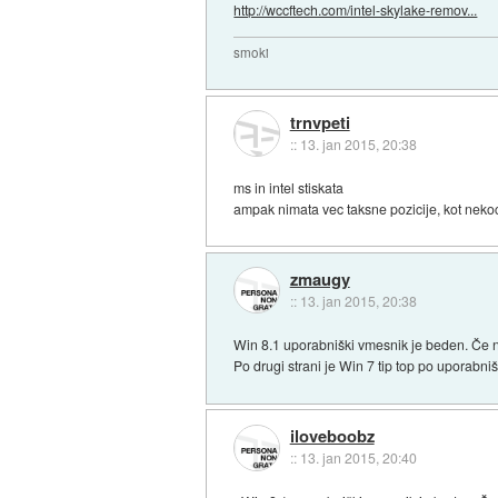
http://wccftech.com/intel-skylake-remov...
smoki
trnvpeti
::
13. jan 2015, 20:38
ms in intel stiskata
ampak nimata vec taksne pozicije, kot neko
zmaugy
::
13. jan 2015, 20:38
Win 8.1 uporabniški vmesnik je beden. Če ne
Po drugi strani je Win 7 tip top po uporabn
iloveboobz
::
13. jan 2015, 20:40