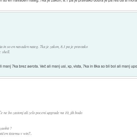
ja in so en navaden nateg. 7ka je zakon, 8.1 pa je pravtako
 shell.
manj 7ka brez aerota. Več ali manj usi, xp, vista, 7ka in 8ka so bli bol ali manj upor
 ne bo zastonj ali zelo poceni upgrade na 10, jih bodo
zaobit ?
tičen tistemu v win7..