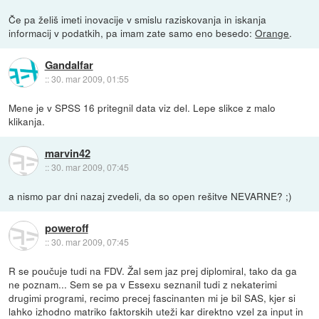
Če pa želiš imeti inovacije v smislu raziskovanja in iskanja
informacij v podatkih, pa imam zate samo eno besedo:
Orange
.
Gandalfar
::
30. mar 2009, 01:55
Mene je v SPSS 16 pritegnil data viz del. Lepe slikce z malo
klikanja.
marvin42
::
30. mar 2009, 07:45
a nismo par dni nazaj zvedeli, da so open rešitve NEVARNE? ;)
poweroff
::
30. mar 2009, 07:45
R se poučuje tudi na FDV. Žal sem jaz prej diplomiral, tako da ga
ne poznam... Sem se pa v Essexu seznanil tudi z nekaterimi
drugimi programi, recimo precej fascinanten mi je bil SAS, kjer si
lahko izhodno matriko faktorskih uteži kar direktno vzel za input in