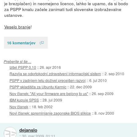
je brezplačen) in neomejeno licenco, lahko le upamo, da si bodo
za PSPP kmalu začele zanimati tudi slovenske izobraževalne
ustanove.
Veselo branje
!
16 komentarjev
Preberite si še…
Izšel PSPP 0.10
::
26. apr 2016
Razvija se odprtokodni zdravstveni informacijski sistem
::
2. sep 2010
PSPP v zadnjem letu doživel precejšen razvoj
::
6. jul 2010
PSPP skladišča za Ubuntu Karmic
::
22. dec 2009
Nov članek: "All your firmware are belong to us"
::
26. sep 2009
IBM kupuje SPSS
::
28. jul 2009
Nov članek
::
18. feb 2002
Novi članek: spreminjanje zagonske BIOS slikice
::
8. nov 2000
dejanslo
::
30. mar 2009, 01:11