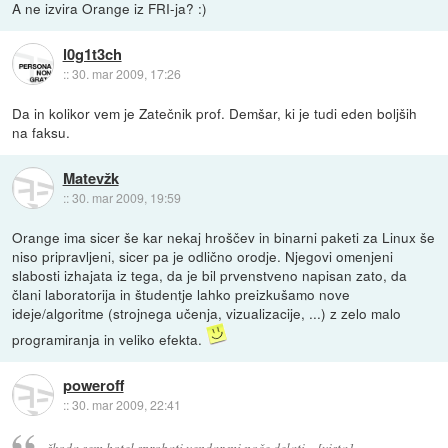
A ne izvira Orange iz FRI-ja? :)
l0g1t3ch
::
30. mar 2009, 17:26
Da in kolikor vem je Zatečnik prof. Demšar, ki je tudi eden boljših
na faksu.
Matevžk
::
30. mar 2009, 19:59
Orange ima sicer še kar nekaj hroščev in binarni paketi za Linux še
niso pripravljeni, sicer pa je odlično orodje. Njegovi omenjeni
slabosti izhajata iz tega, da je bil prvenstveno napisan zato, da
člani laboratorija in študentje lahko preizkušamo nove
ideje/algoritme (strojnega učenja, vizualizacije, ...) z zelo malo
programiranja in veliko efekta.
poweroff
::
30. mar 2009, 22:41
škoda sem hotel sprobati vendar mi noče delati... [vista]