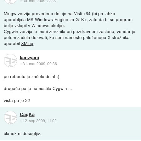
::
30. mar 2009, 23:27
Mingw verzija preverjeno deluje na Visti x64 (bi pa lahko
uporabljala MS-Windows-Engine za GTK+, zato da bi se program
bolje vklopil v Windows okolje).
Cygwin verzija je meni zmrznila pri pozdravnem zaslonu, vendar je
potem začela delovati, ko sem namesto priloženega X strežnika
uporabil
XMing
.
kanzyani
::
31. mar 2009, 00:36
po rebootu je začelo delat :)
drugače pa je namestilo Cygwin ...
vista pa je 32
CaqKa
::
12. sep 2009, 11:02
članek ni dosegljiv.