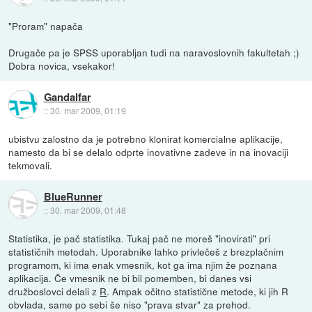
"Proram" napača
Drugače pa je SPSS uporabljan tudi na naravoslovnih fakultetah ;)
Dobra novica, vsekakor!
Gandalfar
::
30. mar 2009, 01:19
ubistvu zalostno da je potrebno klonirat komercialne aplikacije,
namesto da bi se delalo odprte inovativne zadeve in na inovaciji
tekmovali.
BlueRunner
::
30. mar 2009, 01:48
Statistika, je pač statistika. Tukaj pač ne moreš "inovirati" pri
statističnih metodah. Uporabnike lahko privlečeš z brezplačnim
programom, ki ima enak vmesnik, kot ga ima njim že poznana
aplikacija. Če vmesnik ne bi bil pomemben, bi danes vsi
družboslovci delali z
R
. Ampak očitno statistične metode, ki jih R
obvlada, same po sebi še niso "prava stvar" za prehod.