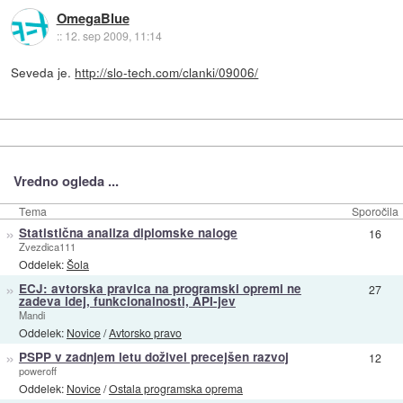
OmegaBlue
::
12. sep 2009, 11:14
Seveda je.
http://slo-tech.com/clanki/09006/
Vredno ogleda ...
Tema
Sporočila
»
Statistična analiza diplomske naloge
16
Zvezdica111
Oddelek:
Šola
»
ECJ: avtorska pravica na programski opremi ne
27
zadeva idej, funkcionalnosti, API-jev
Mandi
Oddelek:
Novice
/
Avtorsko pravo
»
PSPP v zadnjem letu doživel precejšen razvoj
12
poweroff
Oddelek:
Novice
/
Ostala programska oprema