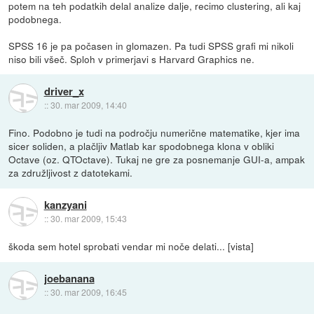
potem na teh podatkih delal analize dalje, recimo clustering, ali kaj
podobnega.
SPSS 16 je pa počasen in glomazen. Pa tudi SPSS grafi mi nikoli
niso bili všeč. Sploh v primerjavi s Harvard Graphics ne.
driver_x
::
30. mar 2009, 14:40
Fino. Podobno je tudi na področju numerične matematike, kjer ima
sicer soliden, a plačljiv Matlab kar spodobnega klona v obliki
Octave (oz. QTOctave). Tukaj ne gre za posnemanje GUI-a, ampak
za združljivost z datotekami.
kanzyani
::
30. mar 2009, 15:43
škoda sem hotel sprobati vendar mi noče delati... [vista]
joebanana
::
30. mar 2009, 16:45