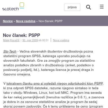
☰
Novice
»
Nova vsebina
»
Nov članek: PSPP
Nov članek: PSPP
Matej Kovačič
::
30. mar 2009
ob 00:31
Nova vsebina
- Večina slovenskih študentov družboslovja pozna
Slo-Tech
statistični program SPSS, katerega uporabo poučujejo na
slovenskih fakultetah. Gre za zmogljiv program za statistično
analizo podatkov zbranih v družboslovju (anket, podatkov o
poslovanju podjetij, itd.), katerega licenca je precej draga in
časovno omejena.
V
tokratnem članku smo si ogledali njegov odprtokodni klon PSPP
,
ki zna odpreti SPSS datoteke, razume njegovo sintakso in teče
tako v okolju Windows, Linux, kot tudi MAC. Program ima seveda
še kar nekaj pomanjkljivosti (trenutna različica je 0.6.1), a zasnova
je dobra in za osnovne statistične analize je program že sedaj
skoraj povsem zadovoljiv. Če k temu prištejemo še ceno (program