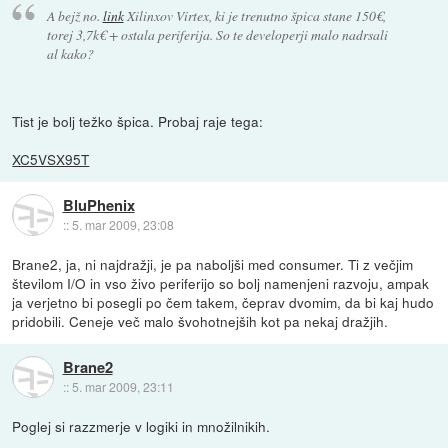
A bejž no.
link
Xilinxov Virtex, ki je trenutno špica stane 150€,
torej 3,7k€ + ostala periferija. So te developerji malo nadrsali
al kako?
Tist je bolj težko špica. Probaj raje tega:
XC5VSX95T
BluPhenix
::
5. mar 2009, 23:08
Brane2, ja, ni najdražji, je pa naboljši med consumer. Ti z večjim
številom I/O in vso živo periferijo so bolj namenjeni razvoju, ampak
ja verjetno bi posegli po čem takem, čeprav dvomim, da bi kaj hudo
pridobili. Ceneje več malo švohotnejših kot pa nekaj dražjih.
Brane2
::
5. mar 2009, 23:11
Poglej si razzmerje v logiki in množilnikih.