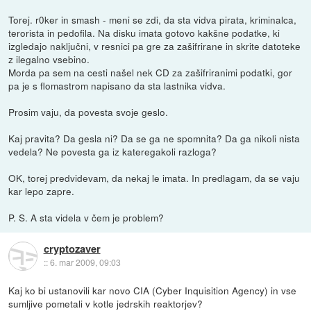
Torej. r0ker in smash - meni se zdi, da sta vidva pirata, kriminalca,
terorista in pedofila. Na disku imata gotovo kakšne podatke, ki
izgledajo naključni, v resnici pa gre za zašifrirane in skrite datoteke
z ilegalno vsebino.
Morda pa sem na cesti našel nek CD za zašifriranimi podatki, gor
pa je s flomastrom napisano da sta lastnika vidva.
Prosim vaju, da povesta svoje geslo.
Kaj pravita? Da gesla ni? Da se ga ne spomnita? Da ga nikoli nista
vedela? Ne povesta ga iz kateregakoli razloga?
OK, torej predvidevam, da nekaj le imata. In predlagam, da se vaju
kar lepo zapre.
P. S. A sta videla v čem je problem?
cryptozaver
::
6. mar 2009, 09:03
Kaj ko bi ustanovili kar novo CIA (Cyber Inquisition Agency) in vse
sumljive pometali v kotle jedrskih reaktorjev?