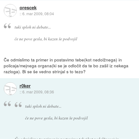
orescek
::
6. mar 2009, 08:04
tuki sploh ni debate...
če ne pove gesla, bi kazen še podvojil
Če odmislimo ta primer in postavimo tebe(kot nedolžnega) in
policaja/mejnega organa(ki se je odločit da te bo zašil iz nekega
razloga). Bi se še vedno strinjal s to tezo?
r0ker
::
6. mar 2009, 08:36
tuki sploh ni debate...
če ne pove gesla, bi kazen še podvojil
Če odmislimo ta primer in postavimo tebe(kot nedolžnega) in