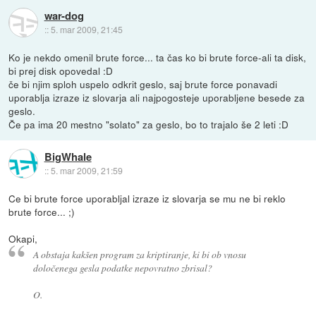
war-dog
::
5. mar 2009, 21:45
Ko je nekdo omenil brute force... ta čas ko bi brute force-ali ta disk,
bi prej disk opovedal :D
če bi njim sploh uspelo odkrit geslo, saj brute force ponavadi
uporablja izraze iz slovarja ali najpogosteje uporabljene besede za
geslo.
Če pa ima 20 mestno "solato" za geslo, bo to trajalo še 2 leti :D
BigWhale
::
5. mar 2009, 21:59
Ce bi brute force uporabljal izraze iz slovarja se mu ne bi reklo
brute force... ;)
Okapi,
A obstaja kakšen program za kriptiranje, ki bi ob vnosu
določenega gesla podatke nepovratno zbrisal?
O.