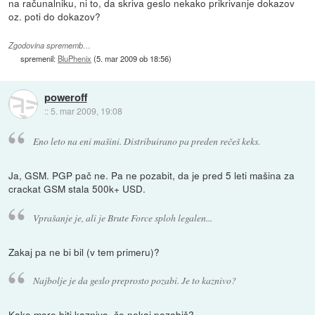
na računalniku, ni to, da skriva geslo nekako prikrivanje dokazov
oz. poti do dokazov?
Zgodovina sprememb…
spremenil:
BluPhenix
(
5. mar 2009 ob 18:56
)
poweroff
::
5. mar 2009, 19:08
Eno leto na eni mašini. Distribuirano pa preden rečeš keks.
Ja, GSM. PGP pač ne. Pa ne pozabit, da je pred 5 leti mašina za
crackat GSM stala 500k+ USD.
Vprašanje je, ali je Brute Force sploh legalen...
Zakaj pa ne bi bil (v tem primeru)?
Najbolje je da geslo preprosto pozabi. Je to kaznivo?
Kako more biti kaznivo, če nekaj pozabiš?