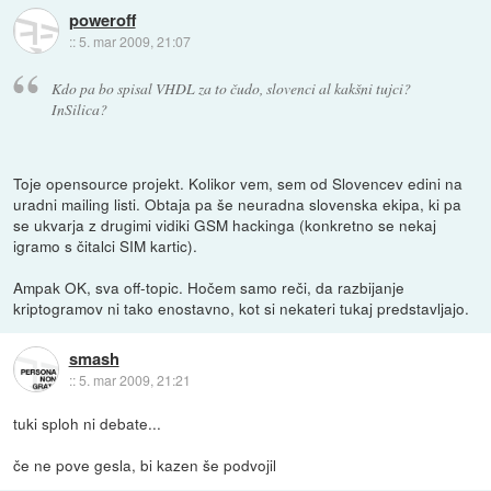
poweroff
::
5. mar 2009, 21:07
Kdo pa bo spisal VHDL za to čudo, slovenci al kakšni tujci?
InSilica?
Toje opensource projekt. Kolikor vem, sem od Slovencev edini na
uradni mailing listi. Obtaja pa še neuradna slovenska ekipa, ki pa
se ukvarja z drugimi vidiki GSM hackinga (konkretno se nekaj
igramo s čitalci SIM kartic).
Ampak OK, sva off-topic. Hočem samo reči, da razbijanje
kriptogramov ni tako enostavno, kot si nekateri tukaj predstavljajo.
smash
::
5. mar 2009, 21:21
tuki sploh ni debate...
če ne pove gesla, bi kazen še podvojil