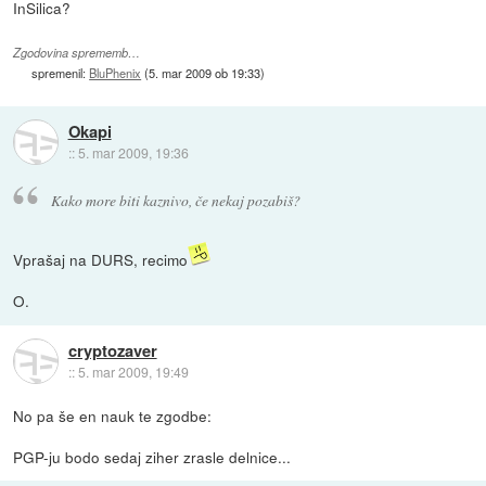
InSilica?
Zgodovina sprememb…
spremenil:
BluPhenix
(
5. mar 2009 ob 19:33
)
Okapi
::
5. mar 2009, 19:36
Kako more biti kaznivo, če nekaj pozabiš?
Vprašaj na DURS, recimo
O.
cryptozaver
::
5. mar 2009, 19:49
No pa še en nauk te zgodbe:
PGP-ju bodo sedaj ziher zrasle delnice...