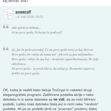
kej skrivat, ane?
poweroff
::
6. mar 2009, 08:53
tuki sploh ni debate...
če ne pove gesla, bi kazen še podvojil
da, jaz bi geslo povedal. Če ne pove gesla torej je kaj skrivat.
Pove geslo, ko vidijo da nima nič - jih toži za par miljončkov.
Pove geslo, vidijo da ma kaj - dosmrtni zapor/kastracija. Po želji
obtoženca.
Ne pove gesla - se predvideva, da nekaj je. Dosmrtni zapor oz.
dokler ne pove gesla.
OK, treba je vedeti kako deluje TruCrypt in nekateri drugi
steganografski programi. Zašifrirane podatke skrije v neko
datoteko in iz same datoteke se
, da so notri šifrirani
ne vidi
podatki. Lahko imaš datoteko blala.avi in notri neke "random"
podatke. Ali pa so podatki skriti na "praznem" prostoru diska