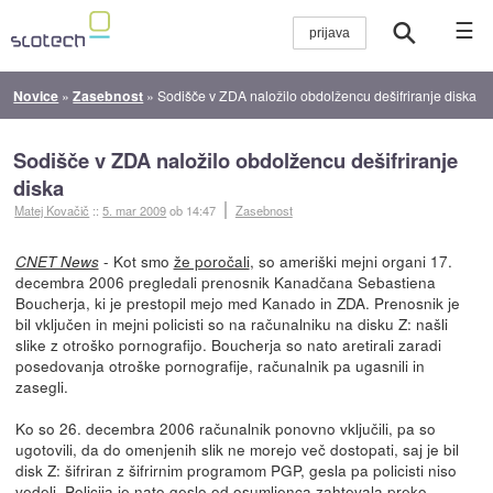
☰
Novice
»
Zasebnost
»
Sodišče v ZDA naložilo obdolžencu dešifriranje diska
Sodišče v ZDA naložilo obdolžencu dešifriranje
diska
Matej Kovačič
::
5. mar 2009
ob 14:47
Zasebnost
- Kot smo
že poročali
, so ameriški mejni organi 17.
CNET News
decembra 2006 pregledali prenosnik Kanadčana Sebastiena
Boucherja, ki je prestopil mejo med Kanado in ZDA. Prenosnik je
bil vključen in mejni policisti so na računalniku na disku Z: našli
slike z otroško pornografijo. Boucherja so nato aretirali zaradi
posedovanja otroške pornografije, računalnik pa ugasnili in
zasegli.
Ko so 26. decembra 2006 računalnik ponovno vključili, pa so
ugotovili, da do omenjenih slik ne morejo več dostopati, saj je bil
disk Z: šifriran z šifrirnim programom PGP, gesla pa policisti niso
vedeli. Policija je nato geslo od osumljenca zahtevala preko