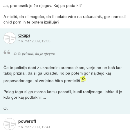
Ja, prenosnik je že njegov. Kaj pa podatki?
A misliš, da ni mogoče, da ti nekdo vdre na računalnik, gor namesti
child porn in te potem izsiljuje?
Okapi
::
6. mar 2009, 12:33
Je že priznal, da je njegov.
Če te policija dobi z ukradenim prenosnikom, verjetno ne boš kar
takoj priznal, da si ga ukradel. Ko pa potem gor najdejo kaj
prepovedanega, si verjetno hitro premisliš
Poleg tega si ga morda komu posodil, kupil rabljenega, lahko ti je
kdo gor kaj podtaknil ...
O.
poweroff
::
6. mar 2009, 12:41