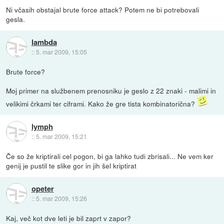
Ni včasih obstajal brute force attack? Potem ne bi potrebovali
gesla.
lambda
::
5. mar 2009, 15:05
Brute force?
Moj primer na službenem prenosniku je geslo z 22 znaki - malimi in
velikimi črkami ter ciframi. Kako že gre tista kombinatorična?
lymph
::
5. mar 2009, 15:21
Če so že kriptirali cel pogon, bi ga lahko tudi zbrisali... Ne vem ker
genij je pustil te slike gor in jih šel kriptirat
opeter
::
5. mar 2009, 15:26
Kaj, več kot dve leti je bil zaprt v zapor?