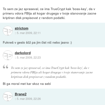
To sem ze jaz spraseval, ce ima TrueCrypt kak 'boss-key', da v
primeru vdora FBIja ali kogar drugega v tvoje stanovanje zacne
kriptiran disk prepisovat z random podatki.
strictom
::
5. mar 2009, 22:11
Fukneš v geslo ščž pa jim čist nič nebo jasno :)
darkolord
::
5. mar 2009, 22:23
To sem ze jaz spraseval, ce ima TrueCrypt kak 'boss-key', da v
primeru vdora FBIja ali kogar drugega v tvoje stanovanje zacne
kriptiran disk prepisovat z random podatki.
Bi ga moral met kar skoz na sebi
Brane2
::
5. mar 2009, 22:26