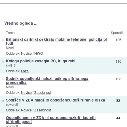
Vredno ogleda ...
Tema
Sporočila
»
Britanski cariniki čekirajo mobilne telefone, policija bi
126
tudi
Mandi
Oddelek:
Novice
/
NWO
»
Kolegu policija zasegla PC, ki ga rabi
110
kivi113
Oddelek:
Loža
»
Sodnik osumljenki naložil odklep šifriranega
123
prenosnika
Mandi
Oddelek:
Novice
/
Zasebnost
»
Sodišče v ZDA naložilo obdolžencu dešifriranje diska
82
poweroff
Oddelek:
Novice
/
Zasebnost
»
Osumljencem v ZDA ni potrebmo razkriti lastnih
44
šifrirnih gesel
poweroff