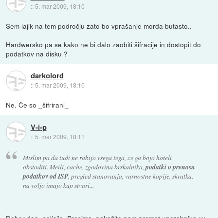
::
5. mar 2009, 18:10
Sem lajik na tem področju zato bo vprašanje morda butasto..
Hardwersko pa se kako ne bi dalo zaobiti šifracije in dostopit do
podatkov na disku ?
darkolord
::
5. mar 2009, 18:10
Ne. Če so _šifrirani_
V-i-p
::
5. mar 2009, 18:11
Mislim pa da tudi ne rabijo vsega tega, ce ga bojo hoteli
obstoditi. Meili, cache, zgodovina brskalnika,
podatki o prenosu
podatkov od ISP
, pregled stanovanja, varnostne kopije, skratka,
na voljo imajo kup stvari...
Dober dan, policija. Prosimo, pokažite nam promet uporabnika xy.