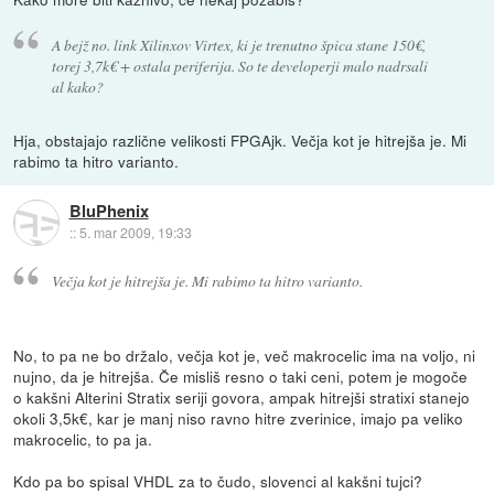
A bejž no. link Xilinxov Virtex, ki je trenutno špica stane 150€,
torej 3,7k€ + ostala periferija. So te developerji malo nadrsali
al kako?
Hja, obstajajo različne velikosti FPGAjk. Večja kot je hitrejša je. Mi
rabimo ta hitro varianto.
BluPhenix
::
5. mar 2009, 19:33
Večja kot je hitrejša je. Mi rabimo ta hitro varianto.
No, to pa ne bo držalo, večja kot je, več makrocelic ima na voljo, ni
nujno, da je hitrejša. Če misliš resno o taki ceni, potem je mogoče
o kakšni Alterini Stratix seriji govora, ampak hitrejši stratixi stanejo
okoli 3,5k€, kar je manj niso ravno hitre zverinice, imajo pa veliko
makrocelic, to pa ja.
Kdo pa bo spisal VHDL za to čudo, slovenci al kakšni tujci?