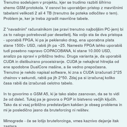
Trenutno sodelujem v projektu, kjer se trudimo razbiti šifrirno
shemo GSM protokola. V osnovi bo uporabljen pristop z mavričnimi
tabelami velikosti 2 ali 4 TB (trenutno še poteka odločitev o tem).
Problem je, ker je treba zgradit mavrične tabele.
Z "navadnim" računalnikom (se pravi trenutno najboljšim PC-jem) bi
za to nalogo potrebovali par desetletij. Na voljo sta še dva pristopa
- uporabiš FPGA, ki pa je peklensko drag, ena uporabna plata
stane 1500+ USD, rabiš jih pa ~25. Namesto FPGA lahko uporabiš
tudi posebno napravo COPACOBANA, ki stane 10.000 USD,
analizo pa opravi v približno tednu. Druga varianta je, da uporabiš
CUDA in distibuirano proceisiranje. CUDA je nekajkrat hitrejša od
ene spodobne DualCore mašine, a še vedno prepočasna.
Trenutno je nekdo napisal software, ki zna s CUDA izračunati 2^25
chainov v sekundi, rabiš pa jih 2^50. Zdaj pa si izračunaj koliko
časa rabiš da izračunaš celotno tabelo.
In to govorimo o GSM A5, ki je tako slabo zasnovan, da se to vidi
že od daleč. Tukaj pa je govora o PGP in bistveno večjih ključih.
Tako da si vsaj približno predstavljam kakšen je obseg problema in
mi je posledično jasno da bruteforcing ni rešitev.
Mimogrede - če se lotijo bruteforcinga, vmes kaznivo dejanje itak
zastara...