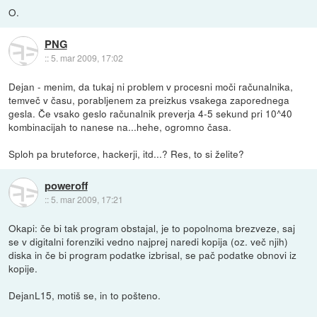
O.
PNG
::
5. mar 2009, 17:02
Dejan - menim, da tukaj ni problem v procesni moči računalnika,
temveč v času, porabljenem za preizkus vsakega zaporednega
gesla. Če vsako geslo računalnik preverja 4-5 sekund pri 10^40
kombinacijah to nanese na...hehe, ogromno časa.
Sploh pa bruteforce, hackerji, itd...? Res, to si želite?
poweroff
::
5. mar 2009, 17:21
Okapi: če bi tak program obstajal, je to popolnoma brezveze, saj
se v digitalni forenziki vedno najprej naredi kopija (oz. več njih)
diska in če bi program podatke izbrisal, se pač podatke obnovi iz
kopije.
DejanL15, motiš se, in to pošteno.