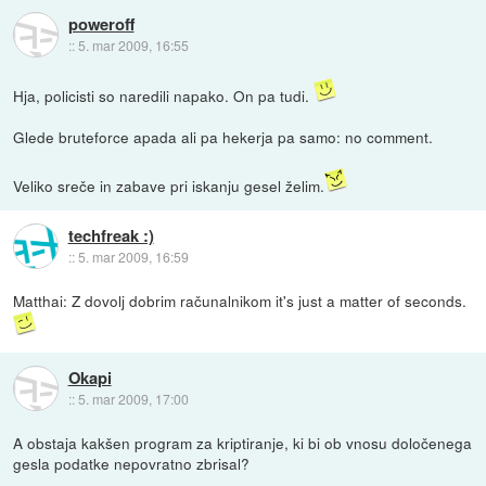
poweroff
::
5. mar 2009, 16:55
Hja, policisti so naredili napako. On pa tudi.
Glede bruteforce apada ali pa hekerja pa samo: no comment.
Veliko sreče in zabave pri iskanju gesel želim.
techfreak :)
::
5. mar 2009, 16:59
Matthai: Z dovolj dobrim računalnikom it's just a matter of seconds.
Okapi
::
5. mar 2009, 17:00
A obstaja kakšen program za kriptiranje, ki bi ob vnosu določenega
gesla podatke nepovratno zbrisal?