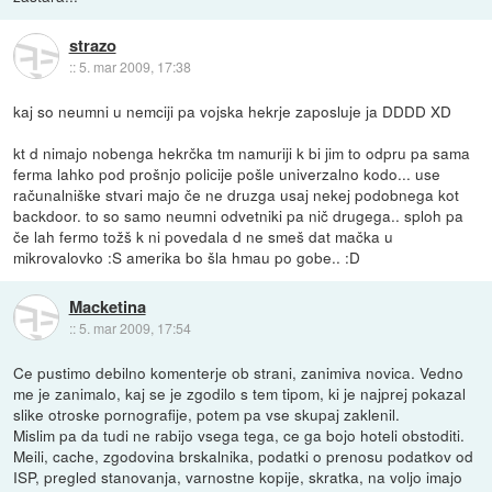
strazo
::
5. mar 2009, 17:38
kaj so neumni u nemciji pa vojska hekrje zaposluje ja DDDD XD
kt d nimajo nobenga hekrčka tm namuriji k bi jim to odpru pa sama
ferma lahko pod prošnjo policije pošle univerzalno kodo... use
računalniške stvari majo če ne druzga usaj nekej podobnega kot
backdoor. to so samo neumni odvetniki pa nič drugega.. sploh pa
če lah fermo tožš k ni povedala d ne smeš dat mačka u
mikrovalovko :S amerika bo šla hmau po gobe.. :D
Macketina
::
5. mar 2009, 17:54
Ce pustimo debilno komenterje ob strani, zanimiva novica. Vedno
me je zanimalo, kaj se je zgodilo s tem tipom, ki je najprej pokazal
slike otroske pornografije, potem pa vse skupaj zaklenil.
Mislim pa da tudi ne rabijo vsega tega, ce ga bojo hoteli obstoditi.
Meili, cache, zgodovina brskalnika, podatki o prenosu podatkov od
ISP, pregled stanovanja, varnostne kopije, skratka, na voljo imajo