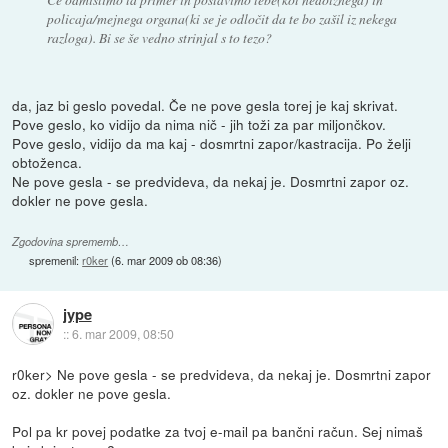
policaja/mejnega organa(ki se je odločit da te bo zašil iz nekega
razloga). Bi se še vedno strinjal s to tezo?
da, jaz bi geslo povedal. Če ne pove gesla torej je kaj skrivat.
Pove geslo, ko vidijo da nima nič - jih toži za par miljončkov.
Pove geslo, vidijo da ma kaj - dosmrtni zapor/kastracija. Po želji
obtoženca.
Ne pove gesla - se predvideva, da nekaj je. Dosmrtni zapor oz.
dokler ne pove gesla.
Zgodovina sprememb…
spremenil:
r0ker
(
6. mar 2009 ob 08:36
)
jype
::
6. mar 2009, 08:50
r0ker> Ne pove gesla - se predvideva, da nekaj je. Dosmrtni zapor
oz. dokler ne pove gesla.
Pol pa kr povej podatke za tvoj e-mail pa bančni račun. Sej nimaš