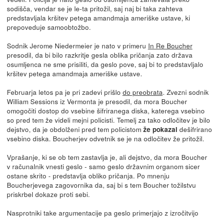
sodišča, vendar se je le-ta pritožil, saj naj bi taka zahteva
predstavljala kršitev petega amandmaja ameriške ustave, ki
prepoveduje samoobtožbo.
Sodnik Jerome Niedermeier je nato v primeru
In Re Boucher
presodil, da bi bilo razkritje gesla oblika pričanja zato država
osumljenca ne sme prisiliti, da geslo pove, saj bi to predstavljalo
kršitev petega amandmaja ameriške ustave.
Februarja letos pa je pri zadevi prišlo
do preobrata
. Zvezni sodnik
William Sessions iz Vermonta je presodil, da mora Boucher
omogočiti dostop do vsebine šifriranega diska, katerega vsebino
so pred tem že videli mejni policisti. Temelj za tako odločitev je bilo
dejstvo, da je obdolženi pred tem policistom
dešifrirano
že pokazal
vsebino diska. Boucherjev odvetnik se je na odločitev že pritožil.
Vprašanje, ki se ob tem zastavlja je, ali dejstvo, da mora Boucher
v računalnik vnesti geslo - samo geslo državnim organom sicer
ostane skrito - predstavlja obliko pričanja. Po mnenju
Boucherjevega zagovornika da, saj bi s tem Boucher tožilstvu
priskrbel dokaze proti sebi.
Nasprotniki take argumentacije pa geslo primerjajo z izročitvijo