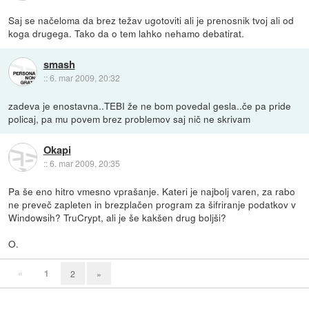
Saj se načeloma da brez težav ugotoviti ali je prenosnik tvoj ali od
koga drugega. Tako da o tem lahko nehamo debatirat.
smash
::
6. mar 2009, 20:32
zadeva je enostavna..TEBI že ne bom povedal gesla..če pa pride
policaj, pa mu povem brez problemov saj nič ne skrivam
Okapi
::
6. mar 2009, 20:35
Pa še eno hitro vmesno vprašanje. Kateri je najbolj varen, za rabo
ne preveč zapleten in brezplačen program za šifriranje podatkov v
Windowsih? TruCrypt, ali je še kakšen drug boljši?
O.
«
1
2
»