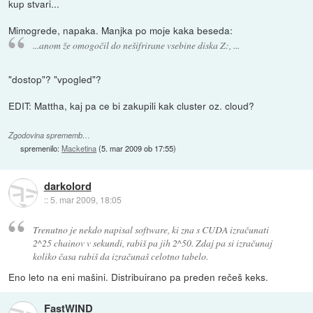
kup stvari...
Mimogrede, napaka. Manjka po moje kaka beseda:
...anom že omogočil do nešifrirane vsebine diska Z:, ...
"dostop"? "vpogled"?
EDIT: Mattha, kaj pa ce bi zakupili kak cluster oz. cloud?
Zgodovina sprememb…
spremenilo:
Macketina
(
5. mar 2009 ob 17:55
)
darkolord
::
5. mar 2009, 18:05
Trenutno je nekdo napisal software, ki zna s CUDA izračunati
2^25 chainov v sekundi, rabiš pa jih 2^50. Zdaj pa si izračunaj
koliko časa rabiš da izračunaš celotno tabelo.
Eno leto na eni mašini. Distribuirano pa preden rečeš keks.
FastWIND