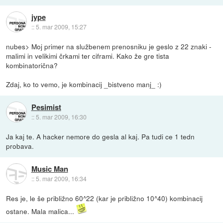
jype
::
5. mar 2009, 15:27
nubes> Moj primer na službenem prenosniku je geslo z 22 znaki -
malimi in velikimi črkami ter ciframi. Kako že gre tista
kombinatorična?
Zdaj, ko to vemo, je kombinacij _bistveno manj_ :)
Pesimist
::
5. mar 2009, 16:30
Ja kaj te. A hacker nemore do gesla al kaj. Pa tudi ce 1 tedn
probava.
Music Man
::
5. mar 2009, 16:34
Res je, le še približno 60^22 (kar je približno 10^40) kombinacij
ostane. Mala malica...