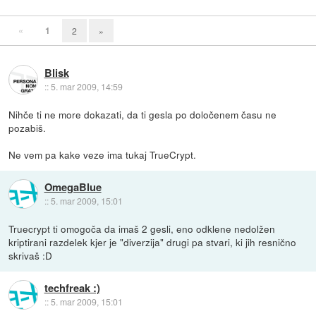
«
1
2
»
Blisk
::
5. mar 2009, 14:59
Nihče ti ne more dokazati, da ti gesla po določenem času ne
pozabiš.
Ne vem pa kake veze ima tukaj TrueCrypt.
OmegaBlue
::
5. mar 2009, 15:01
Truecrypt ti omogoča da imaš 2 gesli, eno odklene nedolžen
kriptirani razdelek kjer je "diverzija" drugi pa stvari, ki jih resnično
skrivaš :D
techfreak :)
::
5. mar 2009, 15:01