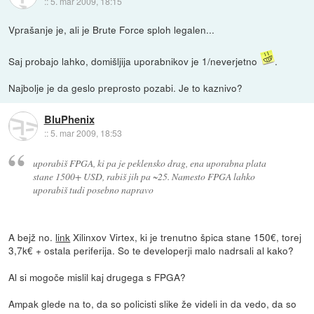
::
5. mar 2009, 18:15
Vprašanje je, ali je Brute Force sploh legalen...
Saj probajo lahko, domišljija uporabnikov je 1/neverjetno
.
Najbolje je da geslo preprosto pozabi. Je to kaznivo?
BluPhenix
::
5. mar 2009, 18:53
uporabiš FPGA, ki pa je peklensko drag, ena uporabna plata
stane 1500+ USD, rabiš jih pa ~25. Namesto FPGA lahko
uporabiš tudi posebno napravo
A bejž no.
link
Xilinxov Virtex, ki je trenutno špica stane 150€, torej
3,7k€ + ostala periferija. So te developerji malo nadrsali al kako?
Al si mogoče mislil kaj drugega s FPGA?
Ampak glede na to, da so policisti slike že videli in da vedo, da so