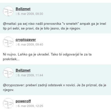
Bellzmet
::
6. mar 2009, 09:30
@mattai: pa sej niso našli prenosnika "v smeteh" ampak ga je imel
tip pri sebi, se pravi, da je bilo jasno, da je njegov.
cryptozaver
::
6. mar 2009, 09:40
Ni nujno. Lahko ga je ukradel. Tako bi odgovarjal le za ta
prekršek...
Bellzmet
::
6. mar 2009, 11:44
@crypozaver: preberi zadnji odstavek v novici. Je že priznal, da je
njegov.
poweroff
::
6. mar 2009, 12:25