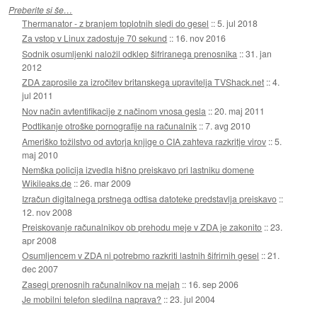
Preberite si še…
Thermanator - z branjem toplotnih sledi do gesel
::
5. jul 2018
Za vstop v Linux zadostuje 70 sekund
::
16. nov 2016
Sodnik osumljenki naložil odklep šifriranega prenosnika
::
31. jan
2012
ZDA zaprosile za izročitev britanskega upravitelja TVShack.net
::
4.
jul 2011
Nov način avtentifikacije z načinom vnosa gesla
::
20. maj 2011
Podtikanje otroške pornografije na računalnik
::
7. avg 2010
Ameriško tožilstvo od avtorja knjige o CIA zahteva razkritje virov
::
5.
maj 2010
Nemška policija izvedla hišno preiskavo pri lastniku domene
Wikileaks.de
::
26. mar 2009
Izračun digitalnega prstnega odtisa datoteke predstavlja preiskavo
::
12. nov 2008
Preiskovanje računalnikov ob prehodu meje v ZDA je zakonito
::
23.
apr 2008
Osumljencem v ZDA ni potrebmo razkriti lastnih šifrirnih gesel
::
21.
dec 2007
Zasegi prenosnih računalnikov na mejah
::
16. sep 2006
Je mobilni telefon sledilna naprava?
::
23. jul 2004