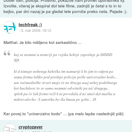
Izvolite, včeraj je skopiral dol tele filme, zadnjič je četal s to in to
bejbo, par dni nazaj je pa gledal tele porniče preko neta. Pajade ;).
techfreak :)
::
5. mar 2009, 18:12
Matthai: Je bilo mišljeno kot sarkastično ...
kaj so neumni u nemciji pa vojska hekrje zaposluje ja DDDD
XD
kt d nimajo nobenga hekrčka tm namuriji k bi jim to odpru pa
sama ferma lahko pod prošnjo policije pošle univerzalno kodo...
use računalniške stvari majo če ne druzga usaj nekej podobnega
kot backdoor. to so samo neumni odvetniki pa nič drugega..
sploh pa če lah fermo tožš k ni povedala d ne smeš dat mačka u
mikrovalovko :S amerika bo šla hmau po gobe.. :D
Kar povej to "univerzalno kodo" ... (pa malo lepše naslednjič piši)
cryptozaver