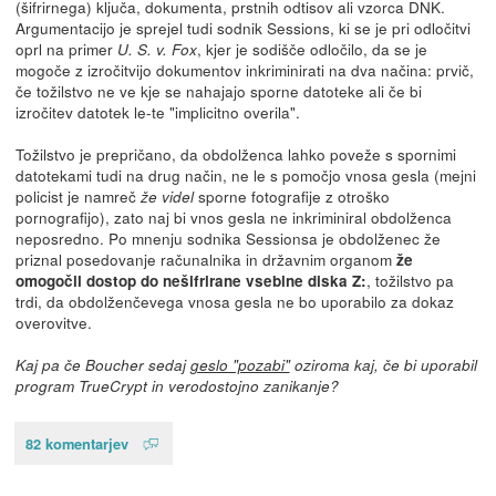
(šifrirnega) ključa, dokumenta, prstnih odtisov ali vzorca DNK.
Argumentacijo je sprejel tudi sodnik Sessions, ki se je pri odločitvi
oprl na primer
, kjer je sodišče odločilo, da se je
U. S. v. Fox
mogoče z izročitvijo dokumentov inkriminirati na dva načina: prvič,
če tožilstvo ne ve kje se nahajajo sporne datoteke ali če bi
izročitev datotek le-te "implicitno overila".
Tožilstvo je prepričano, da obdolženca lahko poveže s spornimi
datotekami tudi na drug način, ne le s pomočjo vnosa gesla (mejni
policist je namreč
sporne fotografije z otroško
že videl
pornografijo), zato naj bi vnos gesla ne inkriminiral obdolženca
neposredno. Po mnenju sodnika Sessionsa je obdolženec že
priznal posedovanje računalnika in državnim organom
že
, tožilstvo pa
omogočil dostop do nešifrirane vsebine diska Z:
trdi, da obdolženčevega vnosa gesla ne bo uporabilo za dokaz
overovitve.
Kaj pa če Boucher sedaj
geslo "pozabi"
oziroma kaj, če bi uporabil
program TrueCrypt in verodostojno zanikanje?
82 komentarjev