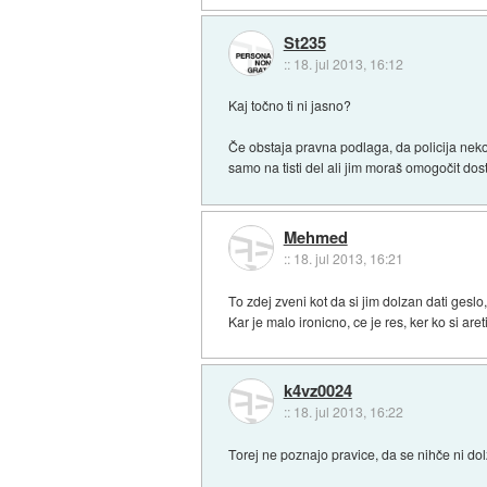
St235
::
18. jul 2013, 16:12
Kaj točno ti ni jasno?
Če obstaja pravna podlaga, da policija neko 
samo na tisti del ali jim moraš omogočit dost
Mehmed
::
18. jul 2013, 16:21
To zdej zveni kot da si jim dolzan dati geslo
Kar je malo ironicno, ce je res, ker ko si areti
k4vz0024
::
18. jul 2013, 16:22
Torej ne poznajo pravice, da se nihče ni do