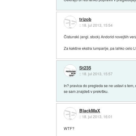
trizob
::
18. jul 2013, 15:54
Čistunski (angl. stock) Andorid novejših ver
Za kakšne ekstra lumparije, pa lahko celo 
St235
::
18. jul 2013, 15:57
In? pravica do pregleda se ne ustavi s tem, 
se sam znajdeš v prekršku.
BlackMaX
::
18. jul 2013, 16:01
WTF?