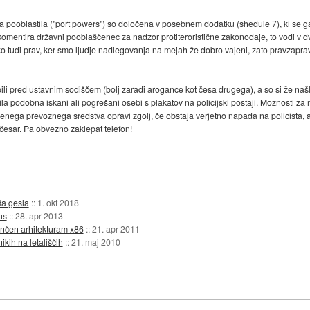
hova pooblastila ("port powers") so določena v posebnem dodatku (
shedule 7
), ki se 
mentira državni pooblaščenec za nadzor protiteroristične zakonodaje, to vodi v d
ko tudi prav, ker smo ljudje nadlegovanja na mejah že dobro vajeni, zato pravzapr
upili pred ustavnim sodiščem (bolj zaradi arogance kot česa drugega), a so si že naš
la podobna iskani ali pogrešani osebi s plakatov na policijski postaji. Možnosti z
njenega prevoznega sredstva opravi zgolj, če obstaja verjetno napada na policista
ničesar. Pa obvezno zaklepat telefon!
ša gesla
::
1. okt 2018
us
::
28. apr 2013
nčen arhitekturam x86
::
21. apr 2011
ikih na letališčih
::
21. maj 2010