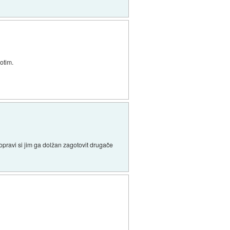
otim.
 opravi si jim ga dolžan zagotovit drugače