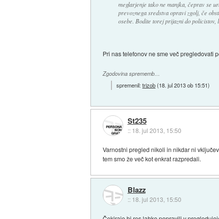
meglarjenje tako ne manjka, čeprav se ura
prevoznega sredstva opravi zgolj, če obst
osebe. Bodite torej prijazni do policistov,
Pri nas telefonov ne sme več pregledovati po
Zgodovina sprememb…
spremenil:
trizob
(
18. jul 2013 ob 15:51
)
St235
::
18. jul 2013, 15:50
Varnostni pregled nikoli in nikdar ni vklju
tem smo že več kot enkrat razpredali.
Blazz
::
18. jul 2013, 15:50
Čekirajo bi res lahko popravili v pregleduje