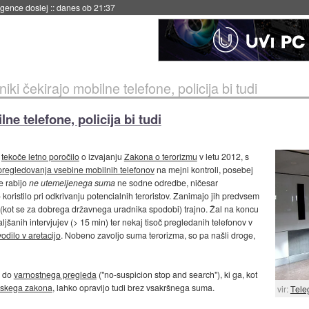
 umetne inteligence
::
danes ob 21:23
niki čekirajo mobilne telefone, policija bi tudi
lne telefone, policija bi tudi
o
tekoče letno poročilo
o izvajanju
Zakona o terorizmu
v letu 2012, s
pregledovanja vsebine mobilnih telefonov
na mejni kontroli, posebej
e rabijo
ne utemeljenega suma
ne sodne odredbe, ničesar
 koristilo pri odkrivanju potencialnih teroristov. Zanimajo jih predvsem
jo (kot se za dobrega državnega uradnika spodobi) trajno. Žal na koncu
ljšanih intervjujev (> 15 min) ter nekaj tisoč pregledanih telefonov v
odilo v aretacijo
. Nobeno zavoljo suma terorizma, so pa našli droge,
o do
varnostnega pregleda
("no-suspicion stop and search"), ki ga, kot
ijskega zakona
, lahko opravijo tudi brez vsakršnega suma.
vir:
Tele