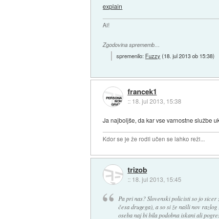
explain
Ai!
Zgodovina sprememb…
spremenilo:
Fuzzy
(
18. jul 2013 ob 15:38
)
francek1
::
18. jul 2013, 15:38
Ja najboljše, da kar vse varnostne službe 
Kdor se je že rodil učen se lahko reži...
trizob
::
18. jul 2013, 15:45
Pa pri nas? Slovenski policisti so jo sice
česa drugega), a so si že našli nov razlo
oseba naj bi bila podobna iskani ali pogreš