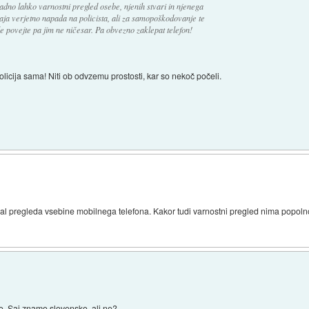
dno lahko varnostni pregled osebe, njenih stvari in njenega
aja verjetno napada na policista, ali za samopoškodovanje te
 le povejte pa jim ne ničesar. Pa obvezno zaklepat telefon!
licija sama! Niti ob odvzemu prostosti, kar so nekoč počeli.
čeval pregleda vsebine mobilnega telefona. Kakor tudi varnostni pregled nima popo
jo. Saj znamo slovensko, ali ne?