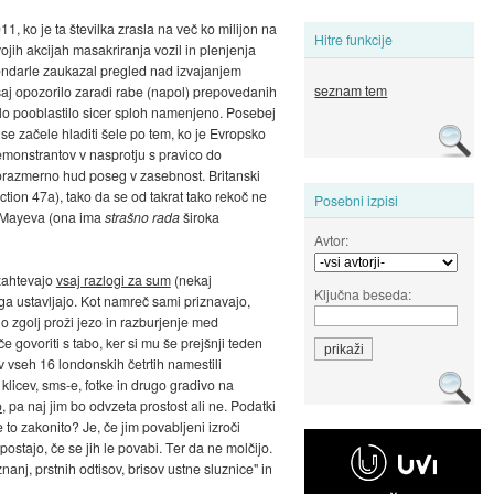
11, ko je ta številka zrasla na več ko milijon na
Hitre funkcije
vojih akcijah masakriranja vozil in plenjenja
 vendarle zaukazal pregled nad izvajanjem
seznam tem
 vsaj opozorilo zaradi rabe (napol) prepovedanih
ilo pooblastilo sicer sploh namenjeno. Posebej
o se začele hladiti šele po tem, ko je Evropsko
 demonstrantov v nasprotju s pravico do
sorazmerno hud poseg v zasebnost. Britanski
ction 47a), tako da se od takrat tako rekoč ne
Posebni izpisi
ca Mayeva (ona ima
strašno rada
široka
Avtor:
 zahtevajo
vsaj razlogi za sum
(nekaj
Ključna beseda:
 koga ustavljajo. Kot namreč sami priznavajo,
o zgolj proži jezo in razburjenje med
 govoriti s tabo, ker si mu še prejšnji teden
o v vseh 16 londonskih četrtih namestili
klicev, sms-e, fotke in drugo gradivo na
o
, pa naj jim bo odvzeta prostost ali ne. Podatki
 to zakonito? Je, če jim povabljeni izroči
postajo, če se jih le povabi. Ter da ne molčijo.
nj, prstnih odtisov, brisov ustne sluznice" in