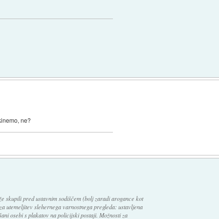
ukinemo, ne?
r že skupili pred ustavnim sodiščem (bolj zaradi arogance kot
g za utemeljitev slehernega varnostnega pregleda: ustavljena
ani osebi s plakatov na policijski postaji. Možnosti za