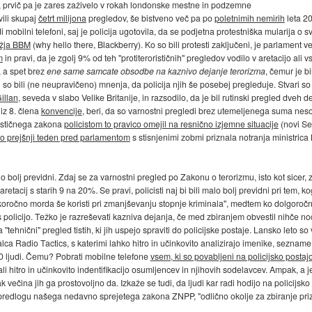
, prvič pa je zares zaživelo v rokah londonske mestne in podzemne
vili skupaj
četrt milijona
pregledov, še bistveno več pa po
poletnimih nemirih
leta 20
i mobilni telefoni, saj je policija ugotovila, da se podjetna protestniška mularija o s
ežja BBM
(why hello there, Blackberry). Ko so bili protesti zaključeni, je parlament
m
in pravi, da je zgolj 9% od teh "protiterorističnih" pregledov vodilo v aretacijo ali
, a spet brez
ene same samcate obsodbe na kaznivo dejanje terorizma
, čemur je b
 ki so bili (ne neupravičeno) mnenja, da policija njih še posebej pregleduje. Stvari s
illan
, seveda v slabo Velike Britanije, in razsodilo, da je bil rutinski pregled dveh
iz 8. člena
konvencije
, beri, da so varnostni pregledi brez utemeljenega suma ne
rističnega zakona
policistom to pravico omejil na resnično izjemne situacije
(novi Se
vno prejšnji teden pred parlamentom
s stisnjenimi zobmi priznala notranja ministri
alo bolj previdni. Zdaj se za varnostni pregled po Zakonu o terorizmu, isto kot sicer,
 aretacij s starih 9 na 20%. Se pravi, policisti naj bi bili malo bolj previdni pri tem,
tkoročno morda še koristi pri zmanjševanju stopnje kriminala", medtem ko dolgoročn
policijo. Težko je razreševati kazniva dejanja, če med zbiranjem obvestil nihče noče
za "tehnični" pregled tistih, ki jih uspejo spraviti do policijske postaje. Lansko leto s
a Radio Tactics, s katerimi lahko hitro in učinkovito analizirajo imenike, sezname 
00 ljudi. Čemu? Pobrati mobilne telefone
vsem, ki so povabljeni na policijsko postaj
 hitro in učinkovito indentifikacijo osumljencev in njihovih sodelavcev. Ampak, a je
večina jih ga prostovoljno da. Izkaže se tudi, da ljudi kar radi hodijo na policijsko 
v predlogu našega nedavno sprejetega zakona ZNPP, "odlično okolje za zbiranje prizna