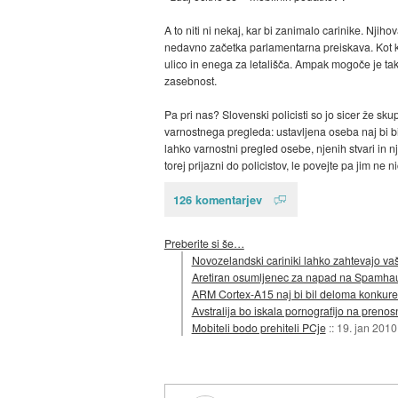
A to niti ni nekaj, kar bi zanimalo carinike. Nji
nedavno začetka parlamentarna preiskava. Kot ko
ulico in enega za letališča. Ampak mogoče je ta
zasebnost.
Pa pri nas? Slovenski policisti so jo sicer že sk
varnostnega pregleda: ustavljena oseba naj bi bi
lahko varnostni pregled osebe, njenih stvari in 
torej prijazni do policistov, le povejte pa jim ne 
126 komentarjev
Preberite si še…
Novozelandski cariniki lahko zahtevajo va
Aretiran osumljenec za napad na Spamha
ARM Cortex-A15 naj bi bil deloma konkure
Avstralija bo iskala pornografijo na prenosn
Mobiteli bodo prehiteli PCje
::
19. jan 2010