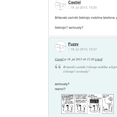
Castiel
::
18. jul 2013, 15:20
Britanski cariniki čekirajo mobilne telefone, p
čekirajo? seriously?
Fuzzy
::
18. jul 2013, 15:37
Castiel
je
18. jul 2013 ob 15:20
izjavil
:
Britanski cariniki čekirajo mobilne telefone
čekirajo? seriously?
seriously?
resno!?