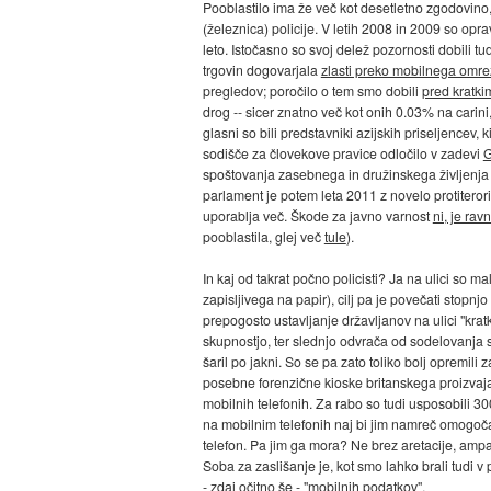
Pooblastilo ima že več kot desetletno zgodovino
(železnica) policije. V letih 2008 in 2009 so opra
leto. Istočasno so svoj delež pozornosti dobili tud
trgovin dogovarjala
zlasti preko mobilnega omr
pregledov; poročilo o tem smo dobili
pred kratki
drog -- sicer znatno več kot onih 0.03% na carini
glasni so bili predstavniki azijskih priseljencev,
sodišče za človekove pravice odločilo v zadevi
G
spoštovanja zasebnega in družinskega življenja 
parlament je potem leta 2011 z novelo protitero
uporablja več. Škode za javno varnost
ni, je ra
pooblastila, glej več
tule
).
In kaj od takrat počno policisti? Ja na ulici so m
zapisljivega na papir), cilj pa je povečati stopnjo
prepogosto ustavljanje državljanov na ulici "kra
skupnostjo, ter slednjo odvrača od sodelovanja s 
šaril po jakni. So se pa zato toliko bolj opremili 
posebne forenzične kioske britanskega proizvajalc
mobilnih telefonih. Za rabo so tudi usposobili 3
na mobilnim telefonih naj bi jim namreč omogočali
telefon. Pa jim ga mora? Ne brez aretacije, ampak 
Soba za zaslišanje je, kot smo lahko brali tudi 
- zdaj očitno še - "mobilnih podatkov".