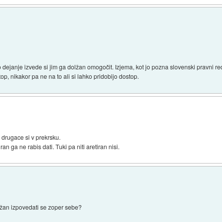
dejanje izvede si jim ga dolžan omogočit. Izjema, kot jo pozna slovenski pravni red
op, nikakor pa ne na to ali si lahko pridobijo dostop.
, drugace si v prekrsku.
ran ga ne rabis dati. Tuki pa niti aretiran nisi.
lžan izpovedati se zoper sebe?