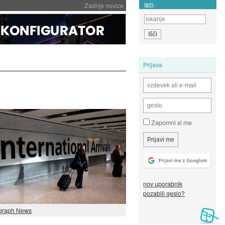
Išči:
Zadnje novice
Prijava
Zapomni si me
nov uporabnik
pozabili geslo?
graph News