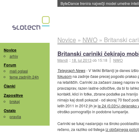
Spletne strani začele streči oglase za agente
Novice
»
NWO
»
Britanski cari
Novice
Britanski cariniki čekirajo mobi
arhiv
Mandi
::
18. jul 2013
ob 15:18
NWO
Forum
Telegraph News
- V Veliki Britaniji je danes izšl
mali oglasi
fokusom
na zadnje čase precej pogosto prakso
teme zadnjih 24h
na letališčih. Cariniki za začasni zaseg naprav n
Članki
pravzaprav, razen lastne odločitve, da bi to lahko
kontakti, klici in fotke, zbrane podatke pa hrani
Zaposlitve
nimajo kaj dosti pokazat - od skoraj 70 tisoč poda
brskaj
letih 2011 in 2012 jih je
le 24 (0.03%) dejansko v
Ostalo
otroško pornografijo in podobne lumparije.
pravila
Cariniki se tukaj naslanjajo na široko pooblastil
rečeno, za razliko od tistega
iz običajnega polic