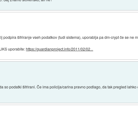
zij podpira šifriranje vseh podatkov (tudi sistema), uporablja pa dm-crypt če se ne m
LUKS uporabite:
https://guardianproject.info/2011/02/02...
da so podatki šifrirani. Če ima policija/carina pravno podlago, da tak pregled lahko