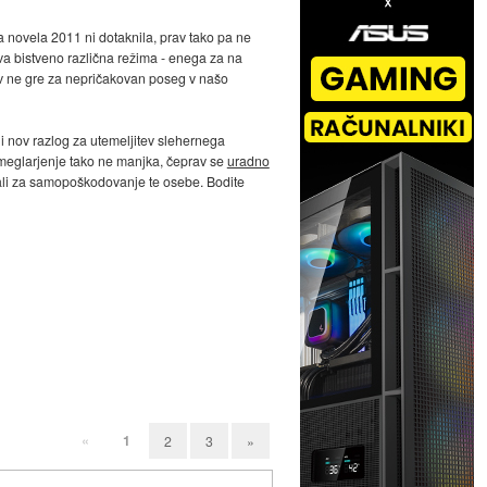
ga novela 2011 ni dotaknila, prav tako pa ne
va bistveno različna režima - enega za na
av ne gre za nepričakovan poseg v našo
li nov razlog za utemeljitev slehernega
a meglarjenje tako ne manjka, čeprav se
uradno
, ali za samopoškodovanje te osebe. Bodite
«
1
2
3
»