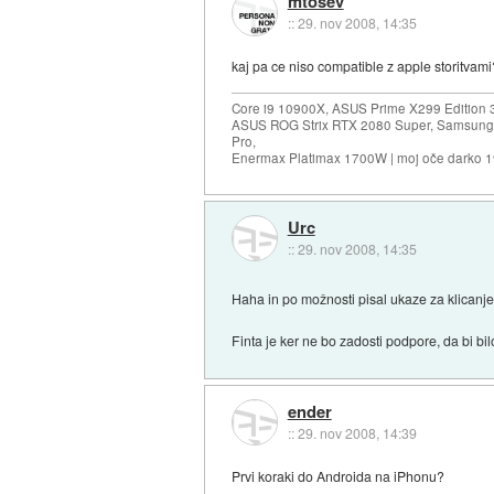
mtosev
::
29. nov 2008, 14:35
kaj pa ce niso compatible z apple storitvam
Core i9 10900X, ASUS Prime X299 Edition 
ASUS ROG Strix RTX 2080 Super, Samsung
Pro,
Enermax Platimax 1700W | moj oče darko 
Urc
::
29. nov 2008, 14:35
Haha in po možnosti pisal ukaze za klicanj
Finta je ker ne bo zadosti podpore, da bi b
ender
::
29. nov 2008, 14:39
Prvi koraki do Androida na iPhonu?