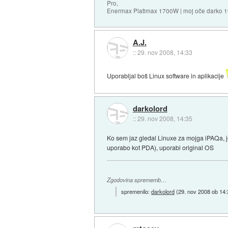
Pro,
Enermax Platimax 1700W | moj oče darko 
A.J.
::
29. nov 2008, 14:33
Uporabljal boš Linux software in aplikacije
darkolord
::
29. nov 2008, 14:35
Ko sem jaz gledal Linuxe za mojga iPAQa, j
uporabo kot PDA), uporabi original OS
Zgodovina sprememb…
spremenilo:
darkolord
(
29. nov 2008 ob 14: