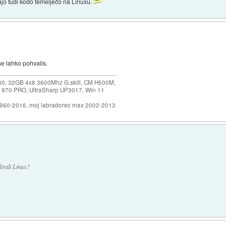
ajo tudi kodo temelječo na Linuxu.
e lahko pohvalis.
30, 32GB 4x8 3600Mhz G.skill, CM H500M,
 970 PRO, UltraSharp UP3017, Win 11
1960-2016, moj labradorec max 2002-2013
irali Linux?