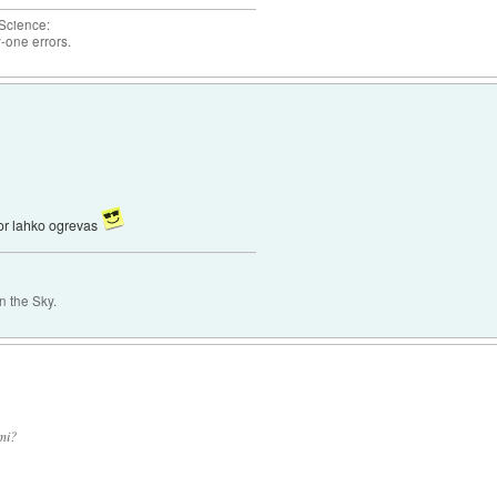
 Science:
-one errors.
or lahko ogrevas
 the Sky.
mi?