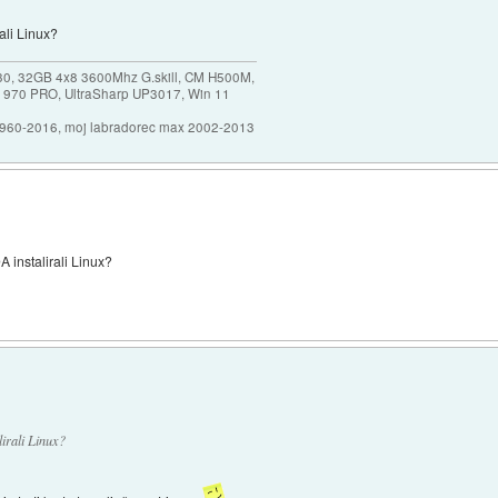
ali Linux?
30, 32GB 4x8 3600Mhz G.skill, CM H500M,
 970 PRO, UltraSharp UP3017, Win 11
1960-2016, moj labradorec max 2002-2013
instalirali Linux?
irali Linux?