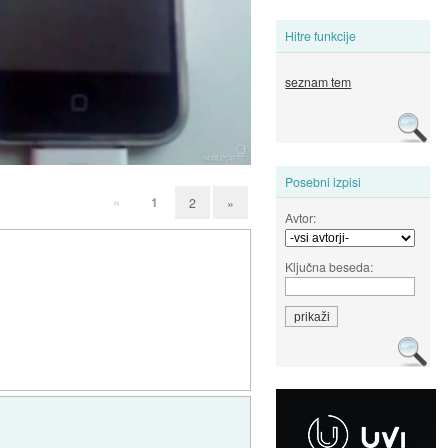
Hitre funkcije
seznam tem
Posebni izpisi
«
1
2
»
Avtor:
Ključna beseda: