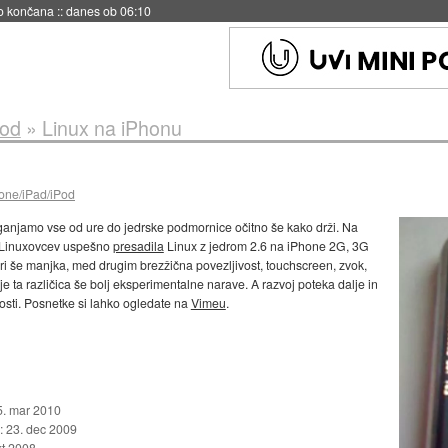
s ob 06:09
Pod
»
Linux na iPhonu
one/iPad/iPod
anjamo vse od ure do jedrske podmornice očitno še kako drži. Na
h Linuxovcev uspešno
presadila
Linux z jedrom 2.6 na iPhone 2G, 3G
ri še manjka, med drugim brezžična povezljivost, touchscreen, zvok,
 ta različica še bolj eksperimentalne narave. A razvoj poteka dalje in
osti. Posnetke si lahko ogledate na
Vimeu
.
5. mar 2010
::
23. dec 2009
kt 2008