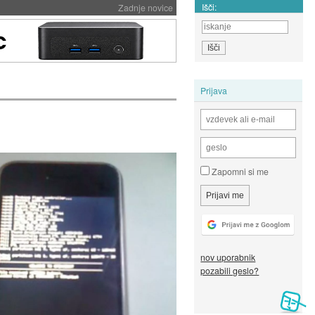
Išči:
Zadnje novice
Prijava
Zapomni si me
nov uporabnik
pozabili geslo?