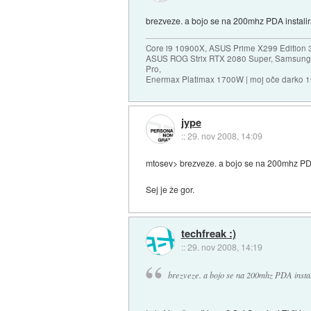
brezveze. a bojo se na 200mhz PDA instalir
Core i9 10900X, ASUS Prime X299 Edition 
ASUS ROG Strix RTX 2080 Super, Samsung
Pro,
Enermax Platimax 1700W | moj oče darko 
jype
::
29. nov 2008, 14:09
mtosev> brezveze. a bojo se na 200mhz PDA 
Sej je že gor.
techfreak :)
::
29. nov 2008, 14:19
brezveze. a bojo se na 200mhz PDA instal