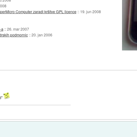
2008
SuperMicro Computer zaradi kršitve GPL licence
::
19. jun 2008
-a
::
26. mar 2007
jedrskih podmornic
::
20. jan 2006
d"