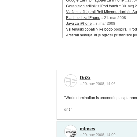
Gorenjev hladilnik z iPod touch
::
30. avg 
Vloženi tožbi proti Bell Microproducts in 
Flash tudi za iPhone
::
21. mar 2008
Java za iPhone
::
8. mar 2008
Vsi tekaški copati Nike bodo podpirali iPod
Aretirali hekerja, ki je ogrozil pristanišče 
Dri3r
::
29. nov 2008, 14:06
"World domination is proceeding as planne
dri3r
mtosev
::
29. nov 2008, 14:09