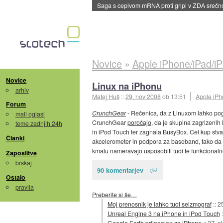
BMW v vozilih začel predvajati reklame
::
dane
Novice
»
Apple iPhone/iPad/i
Novice
Linux na iPhonu
arhiv
Matej Huš
::
29. nov 2008
ob 13:51
Apple iPh
Forum
CrunchGear
- Rečenica, da z Linuxom lahko pog
mali oglasi
CrunchGear
poročajo
, da je skupina zagrizeni
teme zadnjih 24h
in iPod Touch ter zagnala BusyBox. Cel kup stva
Članki
akcelerometer in podpora za baseband, tako da je
kmalu nameravajo usposobiti tudi te funkcionaln
Zaposlitve
brskaj
90 komentarjev
Ostalo
pravila
Preberite si še…
Moj prenosnik je lahko tudi seizmograf
::
2
Unreal Engine 3 na iPhone in iPod Touch
Google Earth prilagojen za iPhone
::
27. o