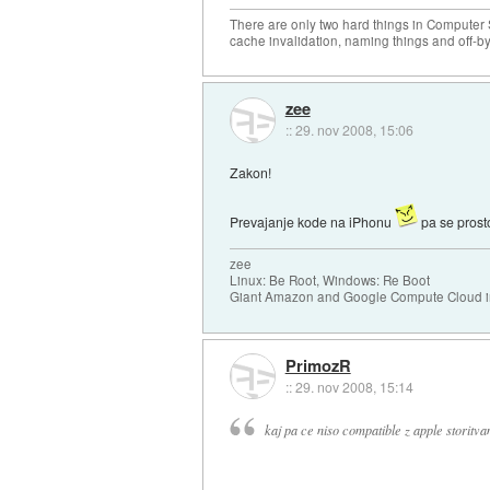
There are only two hard things in Computer
cache invalidation, naming things and off-by
zee
::
29. nov 2008, 15:06
Zakon!
Prevajanje kode na iPhonu
pa se prost
zee
Linux: Be Root, Windows: Re Boot
Giant Amazon and Google Compute Cloud in
PrimozR
::
29. nov 2008, 15:14
kaj pa ce niso compatible z apple storitva