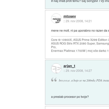
In kaj imaš proti temu? Saj Sonyjevi TVji im
mtosev
::
29. nov 2008, 14:21
mene ne moti. ni pa uporabno no razen da s
Core i9 10900X, ASUS Prime X299 Edition 
ASUS ROG Strix RTX 2080 Super, Samsung
Pro,
Enermax Platimax 1700W | moj oče darko 
arjan_t
::
29. nov 2008, 14:27
brezveze. a bojo se na 200mhz PDA instal
a preslab procesor po tvoje?