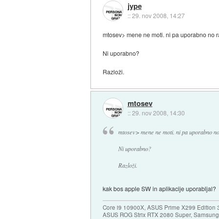
jype
::
29. nov 2008, 14:27
mtosev> mene ne moti. ni pa uporabno no r
Ni uporabno?
Razloži.
mtosev
::
29. nov 2008, 14:30
mtosev> mene ne moti. ni pa uporabno no 
Ni uporabno?
Razloži.
kak bos apple SW in aplikacije uporabljal?
Core i9 10900X, ASUS Prime X299 Edition 
ASUS ROG Strix RTX 2080 Super, Samsung