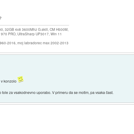
i?
30, 32GB 4x8 3600Mhz G.skill, CM H500M,
 970 PRO, UltraSharp UP3017, Win 11
1960-2016, moj labradorec max 2002-2013
e v konzolo
ilo tole za vsakodnevno uporabo. V primeru da se motim, pa vsaka čast.