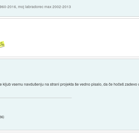
1960-2016, moj labradorec max 2002-2013
e kljub vsemu navdušenju na strani projekta še vedno pisalo, da če hočeš zadevo
36
)