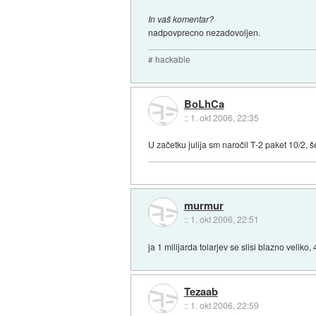
In vaš komentar?
nadpovprecno nezadovoljen.
# hackable
BoLhCa
::
1. okt 2006, 22:35
U začetku julija sm naročil T-2 paket 10/2, š
murmur
::
1. okt 2006, 22:51
ja 1 milijarda tolarjev se slisi blazno veliko,
Tezaab
::
1. okt 2006, 22:59