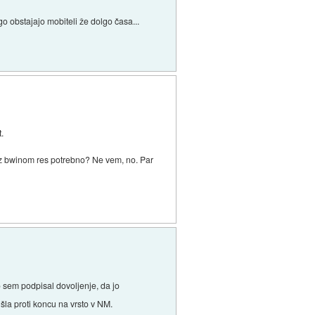
o obstajajo mobiteli že dolgo časa...
t.
e z bwinom res potrebno? Ne vem, no. Par
o sem podpisal dovoljenje, da jo
šla proti koncu na vrsto v NM.