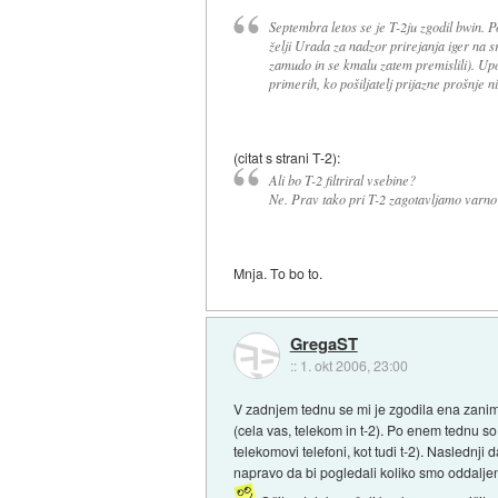
Septembra letos se je T-2ju zgodil bwin. Po
želji Urada za nadzor prirejanja iger na sr
zamudo in se kmalu zatem premislili). Upo
primerih, ko pošiljatelj prijazne prošnje n
(citat s strani T-2):
Ali bo T-2 filtriral vsebine?
Ne. Prav tako pri T-2 zagotavljamo varno 
Mnja. To bo to.
GregaST
::
1. okt 2006, 23:00
V zadnjem tednu se mi je zgodila ena zanimiv
(cela vas, telekom in t-2). Po enem tednu so
telekomovi telefoni, kot tudi t-2). Naslednji 
napravo da bi pogledali koliko smo oddaljen