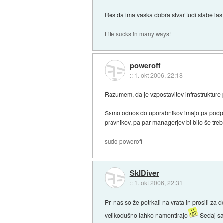
Res da ima vaska dobra stvar tudi slabe las
Life sucks in many ways!
poweroff
::
1. okt 2006, 22:18
Razumem, da je vzpostavitev infrastrukture pr
Samo odnos do uporabnikov imajo pa podpovpr
pravnikov, pa par managerjev bi bilo še treb
sudo poweroff
SkIDiver
::
1. okt 2006, 22:31
Pri nas so že potrkali na vrata in prosili z
velikodušno lahko namontirajo
Sedaj sa