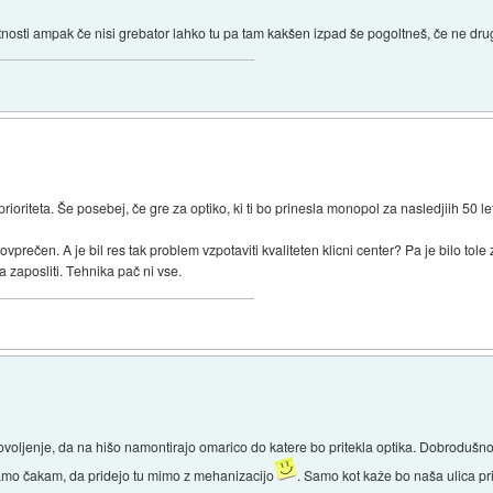
tnosti ampak če nisi grebator lahko tu pa tam kakšen izpad še pogoltneš, če ne drug
ioriteta. Še posebej, če gre za optiko, ki ti bo prinesla monopol za nasledjiih 50 le
ečen. A je bil res tak problem vzpotaviti kvaliteten klicni center? Pa je bilo tol
a zaposliti. Tehnika pač ni vse.
a dovoljenje, da na hišo namontirajo omarico do katere bo pritekla optika. Dobrodušn
mo čakam, da pridejo tu mimo z mehanizacijo
. Samo kot kaže bo naša ulica pri