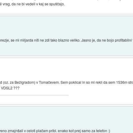
 Ni vrag, da ne bi vedeli v kaj se spuščajo.
ezje, se mi miljarda niti ne zdi tako blazno veliko. Jasno je, da ne bojo profitabilni v
d (oz. za Bežigradom) v Tomačevem. Sem poklical in so mi rekli da sem 1536m stra
ta VDSL2 ???
veno zmajnšali v celoti plačam pribl. enako kot prej samo za telefon :)