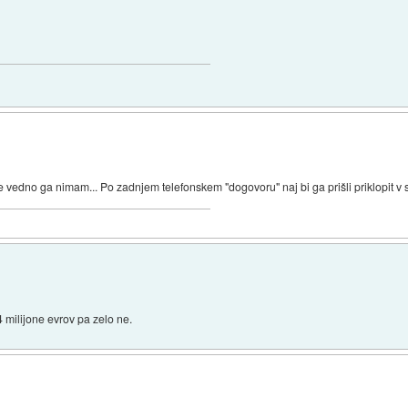
e vedno ga nimam... Po zadnjem telefonskem "dogovoru" naj bi ga prišli priklopit v sre
 4 milijone evrov pa zelo ne.