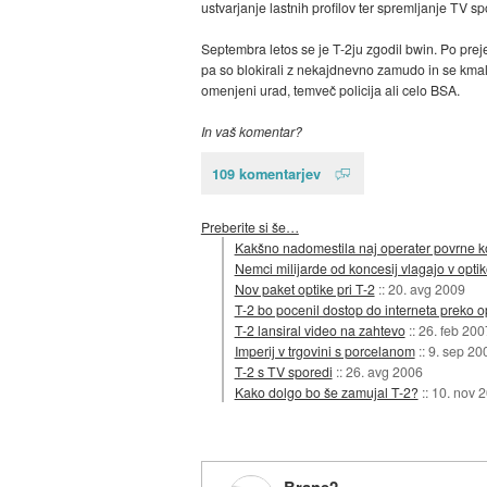
ustvarjanje lastnih profilov ter spremljanje TV
Septembra letos se je T-2ju zgodil bwin. Po prejetj
pa so blokirali z nekajdnevno zamudo in se kmalu 
omenjeni urad, temveč policija ali celo BSA.
In vaš komentar?
109 komentarjev
Preberite si še…
Kakšno nadomestila naj operater povrne ko
Nemci milijarde od koncesij vlagajo v opti
Nov paket optike pri T-2
::
20. avg 2009
T-2 bo pocenil dostop do interneta preko o
T-2 lansiral video na zahtevo
::
26. feb 200
Imperij v trgovini s porcelanom
::
9. sep 20
T-2 s TV sporedi
::
26. avg 2006
Kako dolgo bo še zamujal T-2?
::
10. nov 
Brane2