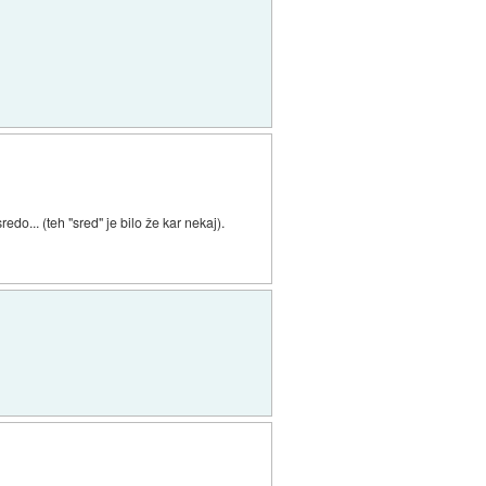
do... (teh "sred" je bilo že kar nekaj).