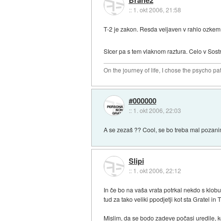
::
1. okt 2006, 21:58
T-2 je zakon. Resda veljaven v rahlo ozkem
SIcer pa s tem vlaknom raztura. Celo v Sostr
On the journey of life, I chose the psycho pa
#000000
::
1. okt 2006, 22:03
A se zezaš ?? Cool, se bo treba mal pozanim
Slipi
::
1. okt 2006, 22:12
In če bo na vaša vrata potrkal nekdo s klob
tud za tako veliki ppodjetji kot sta Gratel in 
Mislim, da se bodo zadeve počasi uredile, ko