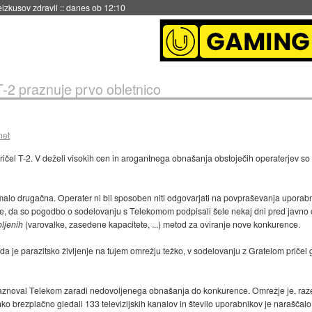
naslednji dve leti
::
danes ob 11:37
T-2 praznuje prvo obletnico
net
ičel T-2. V deželi visokih cen in arogantnega obnašanja obstoječih operaterjev so po
malo drugačna. Operater ni bil sposoben niti odgovarjati na povpraševanja uporabni
se je, da so pogodbo o sodelovanju s Telekomom podpisali šele nekaj dni pred javn
ljenih
(varovalke, zasedene kapacitete, ...) metod za oviranje nove konkurence.
, da je parazitsko življenje na tujem omrežju težko, v sodelovanju z Gratelom pričel g
aznoval Telekom zaradi nedovoljenega obnašanja do konkurence. Omrežje je, razen
hko brezplačno gledali 133 televizijskih kanalov in število uporabnikov je naraščal