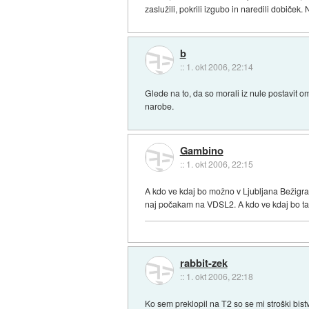
zaslužili, pokrili izgubo in naredili dobiček.
b
::
1. okt 2006, 22:14
Glede na to, da so morali iz nule postavit omr
narobe.
Gambino
::
1. okt 2006, 22:15
A kdo ve kdaj bo možno v Ljubljana Bežigra
naj počakam na VDSL2. A kdo ve kdaj bo 
rabbit-zek
::
1. okt 2006, 22:18
Ko sem preklopil na T2 so se mi stroški bist