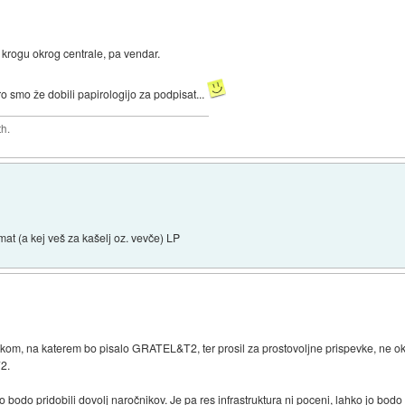
 krogu okrog centrale, pa vendar.
o smo že dobili papirologijo za podpisat...
th.
at (a kej veš za kašelj oz. vevče) LP
ukom, na katerem bo pisalo GRATEL&T2, ter prosil za prostovoljne prispevke, ne ok
T2.
 bodo pridobili dovolj naročnikov. Je pa res infrastruktura ni poceni, lahko jo bodo