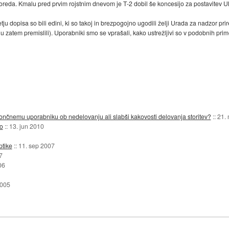
 sporeda. Kmalu pred prvim rojstnim dnevom je T-2 dobil še koncesijo za postavitev
u dopisa so bili edini, ki so takoj in brezpogojno ugodili želji Urada za nadzor prirej
zatem premislili). Uporabniki smo se vprašali, kako ustrežljivi so v podobnih primeri
nčnemu uporabniku ob nedelovanju ali slabši kakovosti delovanja storitev?
::
21.
ko
::
13. jun 2010
ptike
::
11. sep 2007
7
06
2005