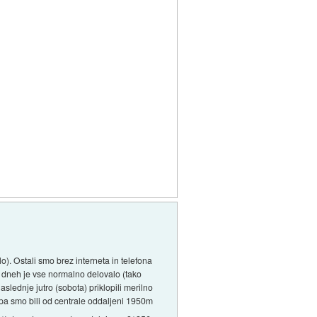
o). Ostali smo brez interneta in telefona
eh dneh je vse normalno delovalo (tako
naslednje jutro (sobota) priklopili merilno
j pa smo bili od centrale oddaljeni 1950m