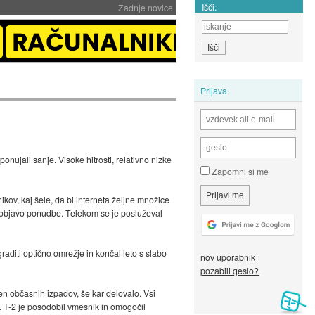
Išči:
Zadnje novice
Prijava
nujali sanje. Visoke hitrosti, relativno nizke
Zapomni si me
kov, kaj šele, da bi interneta željne množice
o objavo ponudbe. Telekom se je posluževal
raditi optično omrežje in končal leto s slabo
nov uporabnik
pozabili geslo?
 občasnih izpadov, še kar delovalo. Vsi
o. T-2 je posodobil vmesnik in omogočil