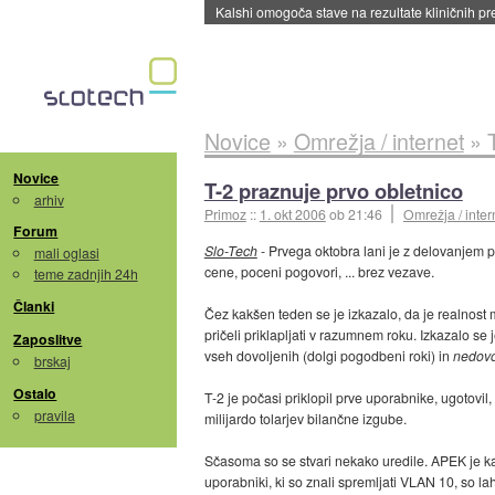
Sandisk že prodal več kot polovico SSD-jev za 
Novice
»
Omrežja / internet
»
Novice
T-2 praznuje prvo obletnico
arhiv
Primoz
::
1. okt 2006
ob 21:46
Omrežja / inter
Forum
Slo-Tech
- Prvega oktobra lani je z delovanjem pr
mali oglasi
cene, poceni pogovori, ... brez vezave.
teme zadnjih 24h
Članki
Čez kakšen teden se je izkazalo, da je realnost 
pričeli priklapljati v razumnem roku. Izkazalo 
Zaposlitve
vseh dovoljenih (dolgi pogodbeni roki) in
nedovo
brskaj
Ostalo
T-2 je počasi priklopil prve uporabnike, ugotovil
pravila
milijardo tolarjev bilančne izgube.
Sčasoma so se stvari nekako uredile. APEK je k
uporabniki, ki so znali spremljati VLAN 10, so la