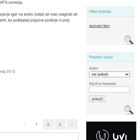
 UMTS omrežja.
Hitre funkcije
anja iger na srečo (ostali ali niso reagirali ali
h, ko pošiljatelj prijazne prošnje ni prej
seznam tem
Posebni izpisi
Avtor:
 maj 2013
Ključna beseda:
«
1
2
3
»