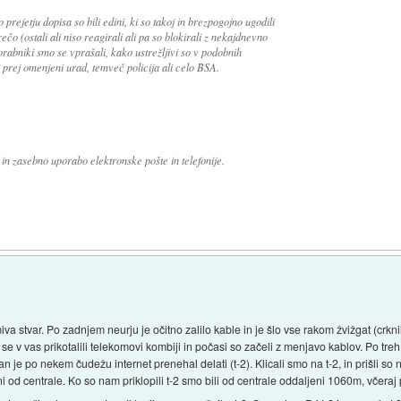
 prejetju dopisa so bili edini, ki so takoj in brezpogojno ugodili
ečo (ostali ali niso reagirali ali pa so blokirali z nekajdnevno
rabniki smo se vprašali, kako ustrežljivi so v podobnih
i prej omenjeni urad, temveč policija ali celo BSA.
in zasebno uporabo elektronske pošte in telefonije.
a stvar. Po zadnjem neurju je očitno zalilo kable in je šlo vse rakom žvižgat (crknil
 se v vas prikotalili telekomovi kombiji in počasi so začeli z menjavo kablov. Po tr
dan je po nekem čudežu internet prenehal delati (t-2). Klicali smo na t-2, in prišli so 
i od centrale. Ko so nam priklopili t-2 smo bili od centrale oddaljeni 1060m, včera