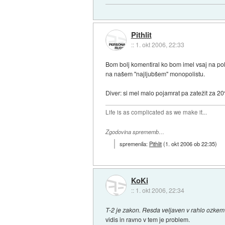
Pithlit
::
1. okt 2006, 22:33
Bom bolj komentiral ko bom imel vsaj na pol
na našem "najljubšem" monopolistu.
Diver: si mel malo pojamrat pa zatežit za 20
Life is as complicated as we make it...
Zgodovina sprememb…
spremenila:
Pithlit
(
1. okt 2006 ob 22:35
)
KoKi
::
1. okt 2006, 22:34
T-2 je zakon. Resda veljaven v rahlo ozkem
vidis in ravno v tem je problem.