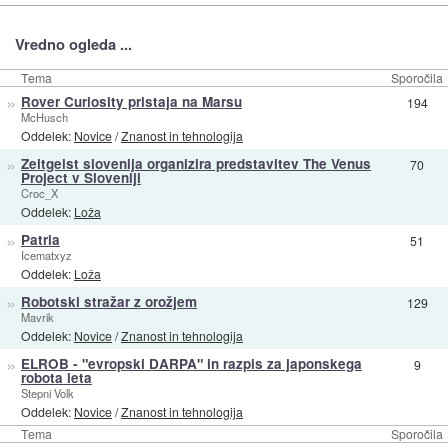
Vredno ogleda ...
Tema
Sporočila
»
Rover Curiosity pristaja na Marsu
194
McHusch
Oddelek:
Novice
/
Znanost in tehnologija
»
Zeitgeist slovenija organizira predstavitev The Venus
70
Project v Sloveniji
Croc_X
Oddelek:
Loža
»
Patria
51
Icematxyz
Oddelek:
Loža
»
Robotski stražar z orožjem
129
Mavrik
Oddelek:
Novice
/
Znanost in tehnologija
»
ELROB - "evropski DARPA" in razpis za japonskega
9
robota leta
Stepni Volk
Oddelek:
Novice
/
Znanost in tehnologija
Tema
Sporočila