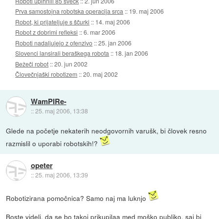
Roboti upihnili 85 svečk
::
2. jun 2006
Prva samostojna robotska operacija srca
::
19. maj 2006
Robot, ki prijateljuje s ščurki
::
14. maj 2006
Robot z dobrimi refleksi
::
6. mar 2006
Roboti nadaljujejo z ofenzivo
::
25. jan 2006
Slovenci lansirali beraškega robota
::
18. jan 2006
Bežeči robot
::
20. jun 2002
Človečnjaški robotizem
::
20. maj 2002
WamPIRe-
::
25. maj 2006, 13:38
Glede na početje nekaterih neodgovornih varušk, bi človek resno
razmislil o uporabi robotskih!?
opeter
::
25. maj 2006, 13:39
Robotizirana pomočnica? Samo naj ma luknjo
Boste videli, da se bo takoj prikupilaa med moško publiko, saj bi