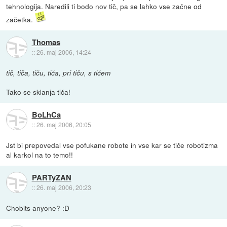
tehnologija. Naredili ti bodo nov tič, pa se lahko vse začne od
začetka.
Thomas
::
26. maj 2006, 14:24
tič, tiča, tiču, tiča, pri tiču, s tičem
Tako se sklanja tiča!
BoLhCa
::
26. maj 2006, 20:05
Jst bi prepovedal vse pofukane robote in vse kar se tiče robotizma
al karkol na to temo!!
PARTyZAN
::
26. maj 2006, 20:23
Chobits anyone? :D