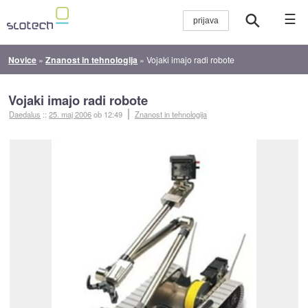
☰
Novice
»
Znanost in tehnologija
»
Vojaki imajo radi robote
Vojaki imajo radi robote
Daedalus
::
25. maj 2006
ob 12:49
Znanost in tehnologija