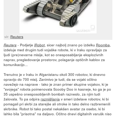
vir:
Reuters
- Podjetje
iRobot
, sicer najbolj znano po izdelku
Roomba
,
Reuters
izdeluje med drugim tudi vojaške robote, ki v Iraku opravljajo za
ljudi (pre)nevarne misije, kot so onesposabljanje eksplozivnih
naprav, pregledovanje prostorov, polaganje optičnih kablov za
komunikacijo...
Trenutno je v Iraku in Afganistanu okoli 300 robotov, ki dnevno
opravijo do 700 misij. Zanimivo je tudi, da se vojaki očitno
na naprave - tako je znan primer skupine vojakov, ki je
navežejo
"svojega" robota poimenovala Scooby Doo in kasneje, ko ga je po
35 uspešno onesposobljenih bombah razneslo, za njim tudi
žalovala. To pa odpira
razmišljanja
v smeri izdelave robotov, ki bi
pomagali pri skrbi za starejše ali otroke in tako delno razbremenili
skrbnike. Robot bi tako postal nekakšen avatar za osebo, ki bi
lahko bila "prisotna" na daljavo. Očitno dnevi digitalnih varušk niso