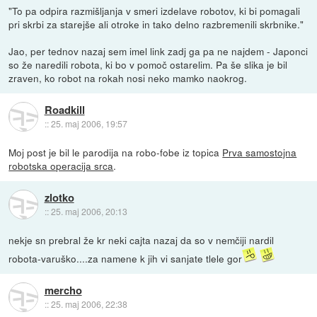
"To pa odpira razmišljanja v smeri izdelave robotov, ki bi pomagali
pri skrbi za starejše ali otroke in tako delno razbremenili skrbnike."
Jao, per tednov nazaj sem imel link zadj ga pa ne najdem - Japonci
so že naredili robota, ki bo v pomoč ostarelim. Pa še slika je bil
zraven, ko robot na rokah nosi neko mamko naokrog.
Roadkill
::
25. maj 2006, 19:57
Moj post je bil le parodija na robo-fobe iz topica
Prva samostojna
robotska operacija srca
.
zlotko
::
25. maj 2006, 20:13
nekje sn prebral že kr neki cajta nazaj da so v nemčiji nardil
robota-varuško....za namene k jih vi sanjate tlele gor
mercho
::
25. maj 2006, 22:38