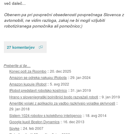
več daleč...
Obenem pa pri povprečni obsedenosti povprečnega Slovenca z
avtomobili, ne vidim razloga, zakaj ne bi mogli vzljubiti
robotiziranega pomočnika ali pomočnico;)
27 komentarjev
Preberite si še…
Konec poti za Roombo
::
20. dec 2025
Amazon se odreka nakupu iRobota
::
29. jan 2024
Amazon kupuje iRobot
::
5. avg 2022
IRobot predstavil robotsko kosilnico
::
31. jan 2019
Hrano v slovenjegraški bolnišnici bodo razvažali roboti
::
9. jan 2019
Ameriški vojaki z aplikacijo za vadbo razkrivajo vojaške skrivnosti
::
29. jan 2018
Sistem 1024 robotov s kolektivno inteligenco
::
18. avg 2014
Google kupil Boston Dynamics
::
16. dec 2013
Spyke
::
24. feb 2007