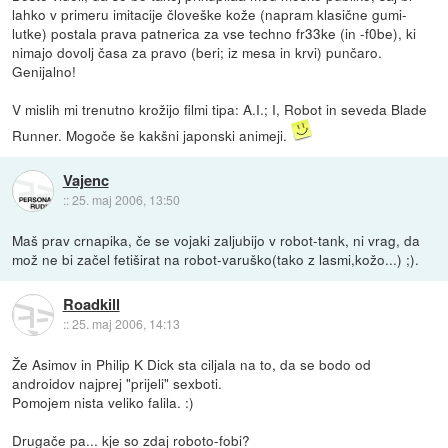
lahko v primeru imitacije človeške kože (napram klasične gumi-
lutke) postala prava patnerica za vse techno fr33ke (in -f0be), ki
nimajo dovolj časa za pravo (beri; iz mesa in krvi) punčaro.
Genijalno!
V mislih mi trenutno krožijo filmi tipa: A.I.; I, Robot in seveda Blade
Runner. Mogoče še kakšni japonski animeji.
Vajenc
::
25. maj 2006, 13:50
Maš prav crnapika, če se vojaki zaljubijo v robot-tank, ni vrag, da
mož ne bi začel fetiširat na robot-varuško(tako z lasmi,kožo...) ;).
Roadkill
::
25. maj 2006, 14:13
Že Asimov in Philip K Dick sta ciljala na to, da se bodo od
androidov najprej "prijeli" sexboti.
Pomojem nista veliko falila. :)
Drugače pa... kje so zdaj roboto-fobi?