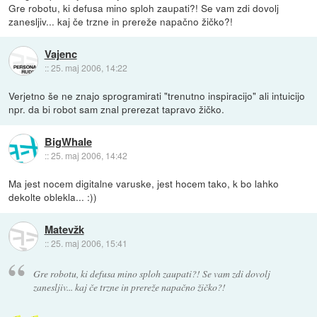
Gre robotu, ki defusa mino sploh zaupati?! Se vam zdi dovolj
zanesljiv... kaj če trzne in prereže napačno žičko?!
Vajenc
::
25. maj 2006, 14:22
Verjetno še ne znajo sprogramirati "trenutno inspiracijo" ali intuicijo
npr. da bi robot sam znal prerezat tapravo žičko.
BigWhale
::
25. maj 2006, 14:42
Ma jest nocem digitalne varuske, jest hocem tako, k bo lahko
dekolte oblekla... :))
Matevžk
::
25. maj 2006, 15:41
Gre robotu, ki defusa mino sploh zaupati?! Se vam zdi dovolj
zanesljiv... kaj če trzne in prereže napačno žičko?!