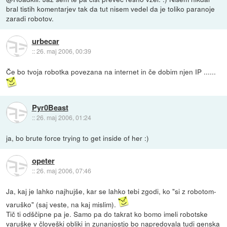
bral tistih komentarjev tak da tut nisem vedel da je toliko paranoje
zaradi robotov.
urbecar
::
26. maj 2006, 00:39
Če bo tvoja robotka povezana na internet in če dobim njen IP ......
Pyr0Beast
::
26. maj 2006, 01:24
ja, bo brute force trying to get inside of her :)
opeter
::
26. maj 2006, 07:46
Ja, kaj je lahko najhujše, kar se lahko tebi zgodi, ko "si z robotom-
varuško" (saj veste, na kaj mislim).
Tič ti odščipne pa je. Samo pa do takrat ko bomo imeli robotske
varuške v človeški obliki in zunanjostjo bo napredovala tudi genska