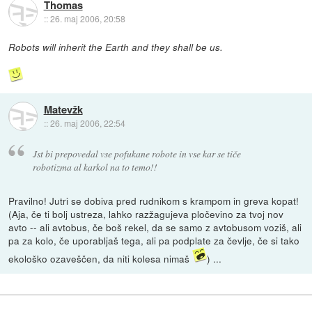
Thomas
::
26. maj 2006, 20:58
Robots will inherit the Earth and they shall be us.
Matevžk
::
26. maj 2006, 22:54
Jst bi prepovedal vse pofukane robote in vse kar se tiče
robotizma al karkol na to temo!!
Pravilno! Jutri se dobiva pred rudnikom s krampom in greva kopat!
(Aja, če ti bolj ustreza, lahko razžagujeva pločevino za tvoj nov
avto -- ali avtobus, če boš rekel, da se samo z avtobusom voziš, ali
pa za kolo, če uporabljaš tega, ali pa podplate za čevlje, če si tako
ekološko ozaveščen, da niti kolesa nimaš
) ...