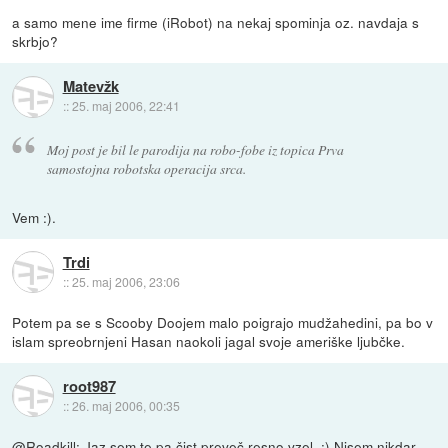
a samo mene ime firme (iRobot) na nekaj spominja oz. navdaja s
skrbjo?
Matevžk
::
25. maj 2006, 22:41
Moj post je bil le parodija na robo-fobe iz topica Prva
samostojna robotska operacija srca.
Vem :).
Trdi
::
25. maj 2006, 23:06
Potem pa se s Scooby Doojem malo poigrajo mudžahedini, pa bo v
islam spreobrnjeni Hasan naokoli jagal svoje ameriške ljubčke.
root987
::
26. maj 2006, 00:35
@Roadkill: Jaz sem te pa čist preveč resno vzel. :) Nisem nikdar