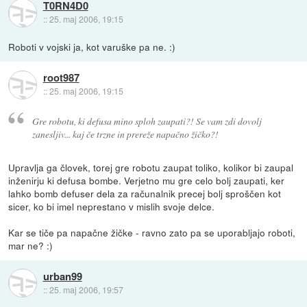
T0RN4D0
::
25. maj 2006, 19:15
Roboti v vojski ja, kot varuške pa ne. :)
root987
::
25. maj 2006, 19:15
Gre robotu, ki defusa mino sploh zaupati?! Se vam zdi dovolj
zanesljiv... kaj če trzne in prereže napačno žičko?!
Upravlja ga človek, torej gre robotu zaupat toliko, kolikor bi zaupal
inženirju ki defusa bombe. Verjetno mu gre celo bolj zaupati, ker
lahko bomb defuser dela za računalnik precej bolj sproščen kot
sicer, ko bi imel neprestano v mislih svoje delce.
Kar se tiče pa napačne žičke - ravno zato pa se uporabljajo roboti,
mar ne? :)
urban99
::
25. maj 2006, 19:57