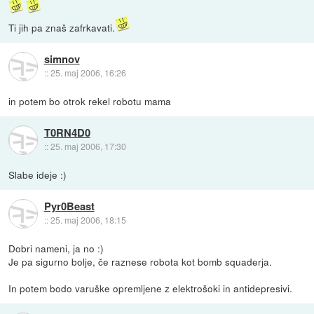
Ti jih pa znaš zafrkavati.
simnov
::
25. maj 2006, 16:26
in potem bo otrok rekel robotu mama
T0RN4D0
::
25. maj 2006, 17:30
Slabe ideje :)
Pyr0Beast
::
25. maj 2006, 18:15
Dobri nameni, ja no :)
Je pa sigurno bolje, če raznese robota kot bomb squaderja.
In potem bodo varuške opremljene z elektrošoki in antidepresivi.