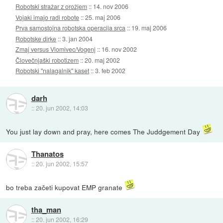
Robotski stražar z orožjem
::
14. nov 2006
Vojaki imajo radi robote
::
25. maj 2006
Prva samostojna robotska operacija srca
::
19. maj 2006
Robotske dirke
::
3. jan 2004
Zmaj versus Vlomivec/Vogenj
::
16. nov 2002
Človečnjaški robotizem
::
20. maj 2002
Robotski "nalagalnik" kaset
::
3. feb 2002
darh
::
20. jun 2002, 14:03
You just lay down and pray, here comes The Juddgement Day
Thanatos
::
20. jun 2002, 15:57
bo treba začeti kupovat EMP granate
tha_man
::
20. jun 2002, 16:29