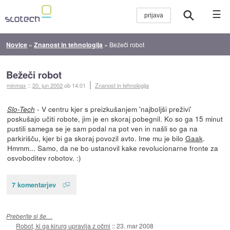
☰
Novice
»
Znanost in tehnologija
»
Bežeči robot
Bežeči robot
minmax
::
20. jun 2002
ob 14:01
Znanost in tehnologija
- V centru kjer s preizkušanjem 'najboljši preživi'
Slo-Tech
poskušajo učiti robote, jim je en skoraj pobegnil. Ko so ga 15 minut
pustili samega se je sam podal na pot ven in našli so ga na
parkirišču, kjer bi ga skoraj povozil avto. Ime mu je bilo
Gaak
.
Hmmm... Samo, da ne bo ustanovil kake revolucionarne fronte za
osvoboditev robotov. :)
7 komentarjev
Preberite si še…
Robot, ki ga kirurg upravlja z očmi
::
23. mar 2008