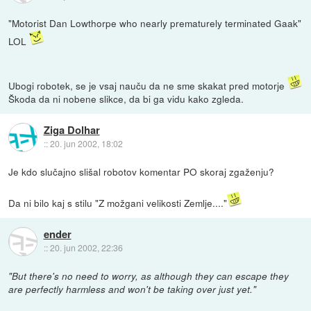
"Motorist Dan Lowthorpe who nearly prematurely terminated Gaak"
LOL
Ubogi robotek, se je vsaj nauču da ne sme skakat pred motorje
Škoda da ni nobene slikce, da bi ga vidu kako zgleda.
Ziga Dolhar
::
20. jun 2002, 18:02
Je kdo slučajno slišal robotov komentar PO skoraj zgaženju?
Da ni bilo kaj s stilu "Z možgani velikosti Zemlje...."
ender
::
20. jun 2002, 22:36
"But there's no need to worry, as although they can escape they
are perfectly harmless and won't be taking over just yet."