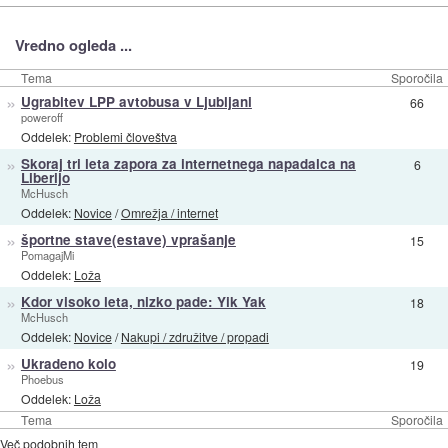
Vredno ogleda ...
Tema
Sporočila
»
Ugrabitev LPP avtobusa v Ljubljani
66
poweroff
Oddelek:
Problemi človeštva
»
Skoraj tri leta zapora za internetnega napadalca na
6
Liberijo
McHusch
Oddelek:
Novice
/
Omrežja / internet
»
športne stave(estave) vprašanje
15
PomagajMi
Oddelek:
Loža
»
Kdor visoko leta, nizko pade: Yik Yak
18
McHusch
Oddelek:
Novice
/
Nakupi / združitve / propadi
»
Ukradeno kolo
19
Phoebus
Oddelek:
Loža
Tema
Sporočila
Več podobnih tem