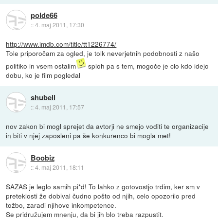
polde66
::
4. maj 2011, 17:30
http://www.imdb.com/title/tt1226774/
Tole priporočam za ogled, je tolk neverjetnih podobnosti z našo
politiko in vsem ostalim
sploh pa s tem, mogoče je clo kdo idejo
dobu, ko je film pogledal
shubell
::
4. maj 2011, 17:57
nov zakon bi mogl sprejet da avtorji ne smejo voditi te organizacije
in biti v njej zaposleni pa še konkurenco bi mogla met!
Boobiz
::
4. maj 2011, 18:11
SAZAS je leglo samih pi*d! To lahko z gotovostjo trdim, ker sm v
preteklosti že dobival čudno pošto od njih, celo opozorilo pred
tožbo, zaradi njihove inkompetence.
Se pridružujem mnenju, da bi jih blo treba razpustit.