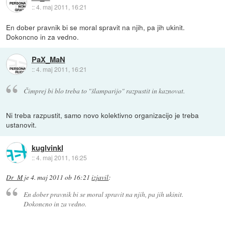
::
4. maj 2011, 16:21
En dober pravnik bi se moral spravit na njih, pa jih ukinit.
Dokoncno in za vedno.
PaX_MaN
::
4. maj 2011, 16:21
Čimprej bi blo treba to "šlamparijo" razpustit in kaznovat.
Ni treba razpustit, samo novo kolektivno organizacijo je treba
ustanovit.
kuglvinkl
::
4. maj 2011, 16:25
Dr_M
je
4. maj 2011 ob 16:21
izjavil
:
En dober pravnik bi se moral spravit na njih, pa jih ukinit.
Dokoncno in za vedno.