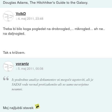
Douglas Adams, The Hitchhiker's Guide to the Galaxy.
VolkD
::
4. maj 2011, 23:48
Treba bi bilo koga pogledat na drobnogled,... mikrogled... ah ne..
na daljnogled.
Tak s križcem.
vorantz
::
5. maj 2011, 00:08
Iz podrobne analize dokumentov ni mogoče ugotoviti, ali je
SAZAS vede ravnal protizakonito ali so samo neverjetno
neumni.
Moj najljubši stavek