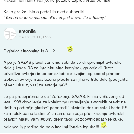
Kakšen fail neki? Fail je, ko pozabiš zapreti vrata od hiše.
Kako gre že tista o pedofilih med duhovniki:
"You have to remember, it's not just a sin, it'a a felony."
antonija
::
4. maj 2011, 15:27
Digitalcek incoming in 3... 2... 1...
A pa je SAZAS placal samemu sebi da so sli spremijat avtorsko
delo (Urada RS za intelektualno lastnino), ga objavili (brez
privolitve avtorja) in potem skladno s svojim top secret planom
izplacali avtorjem zasluzeno placilo za njihovo trdo delo (pac jahta
ni vec luksuz, vsaj za avtorje ne)?
Je pa precej ironicno da "Združenje SAZAS, ki ima v Sloveniji od
leta 1998 dovoljenje za kolektivno upravljanje avtorskih pravic na
delih s področja glasbe" ponaredi "faksimile dokuemnta Urada RS
za intelektualno lastnino" z namenom boja proti krsenju avtorskih
pravic? Majku vam j#83m, grem takoj 3x zdownloadat vse cuke,
helence in predine da bojo imel milijonske izgube!!!