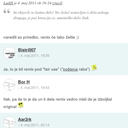
LuiIII
je
4. maj 2011 ob 19:24
izjavil
:
In objavili so lastno delo! No, kolaž sestavljen iz dela nekoga
drugega, je pač kreacija oz. umetniško delo. Itak.
naredili so priredbo, remix če tako želite ;)
Bistri007
::
4. maj 2011, 19:39
Ja, to je bil remix pod "fair use" ("
poštena
raba")
Bor H
::
4. maj 2011, 19:43
Itak, pa še to je da un k dela remix vedno misli da je izboljšal
original
Aar2rk
::
4. maj 2011, 20:14