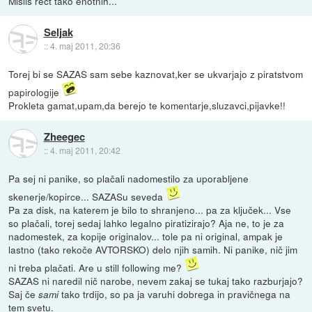
Misliš rečt tako enotnih...
Seljak
::
4. maj 2011, 20:36
Torej bi se SAZAS sam sebe kaznovat,ker se ukvarjajo z piratstvom
papirologije
Prokleta gamat,upam,da berejo te komentarje,sluzavci,pijavke!!
Zheegec
::
4. maj 2011, 20:42
Pa sej ni panike, so plačali nadomestilo za uporabljene
skenerje/kopirce... SAZASu seveda
Pa za disk, na katerem je bilo to shranjeno... pa za ključek... Vse
so plačali, torej sedaj lahko legalno piratizirajo? Aja ne, to je za
nadomestek, za kopije originalov... tole pa ni original, ampak je
lastno (tako rekoče AVTORSKO) delo njih samih. Ni panike, nič jim
ni treba plačati. Are u still following me?
SAZAS ni naredil nič narobe, nevem zakaj se tukaj tako razburjajo?
Saj če
tako trdijo, so pa ja varuhi dobrega in pravičnega na
sami
tem svetu.