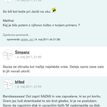
So bili kot kaže pri Janši na uku
Matthai
Kaj je bilo potem z njihovo tožbo v tvojem primeru ?
Zgodovina sprememb…
spremenilo:
amigo_no1
(
4. maj 2011 ob 21:39
)
Šimpanz
::
4. maj 2011, 21:49
Sazas se obnaša kot mafija najslabše vrste. Delajo samo zase zato
bi jih morali ukiniti.
bf4ed
::
4. maj 2011, 21:59
Bandaaaaaaa! Dol zaprt SAZAS in vse zaposlene, ki so pri koritu.
Grem jaz tudi downloadat to slo-šrot glasbo, ki je ne poslušam.
Samo da napolnim disk in upravičim tistih 5€ nadomestila za disk.