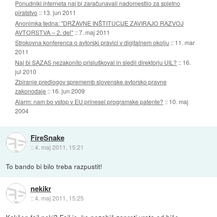
Ponudniki interneta naj bi zaračunavali nadomestilo za spletno
piratstvo
::
13. jun 2011
Anonimka tedna: "DRŽAVNE INŠTITUCIJE ZAVIRAJO RAZVOJ
AVTORSTVA – 2. del"
::
7. maj 2011
Strokovna konferenca o avtorski pravici v digitalnem okolju
::
11. mar
2011
Naj bi SAZAS nezakonito prisluškoval in sledil direktorju UIL?
::
16.
jul 2010
Zbiranje predlogov sprememb slovenske avtorsko pravne
zakonodaje
::
16. jun 2009
Alarm: nam bo vstop v EU prinesel programske patente?
::
10. maj
2004
FireSnake
::
4. maj 2011, 15:21
To bando bi bilo treba razpustit!
nekikr
::
4. maj 2011, 15:25