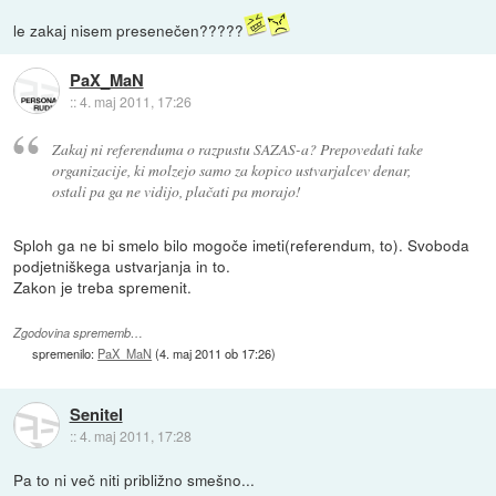
le zakaj nisem presenečen?????
PaX_MaN
::
4. maj 2011, 17:26
Zakaj ni referenduma o razpustu SAZAS-a? Prepovedati take
organizacije, ki molzejo samo za kopico ustvarjalcev denar,
ostali pa ga ne vidijo, plačati pa morajo!
Sploh ga ne bi smelo bilo mogoče imeti(referendum, to). Svoboda
podjetniškega ustvarjanja in to.
Zakon je treba spremenit.
Zgodovina sprememb…
spremenilo:
PaX_MaN
(
4. maj 2011 ob 17:26
)
Senitel
::
4. maj 2011, 17:28
Pa to ni več niti približno smešno...