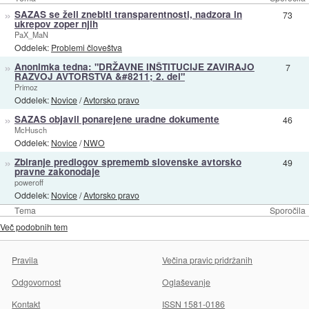
»
SAZAS se želi znebiti transparentnosti, nadzora in
73
ukrepov zoper njih
PaX_MaN
Oddelek:
Problemi človeštva
»
Anonimka tedna: "DRŽAVNE INŠTITUCIJE ZAVIRAJO
7
RAZVOJ AVTORSTVA &#8211; 2. del"
Primoz
Oddelek:
Novice
/
Avtorsko pravo
»
SAZAS objavil ponarejene uradne dokumente
46
McHusch
Oddelek:
Novice
/
NWO
»
Zbiranje predlogov sprememb slovenske avtorsko
49
pravne zakonodaje
poweroff
Oddelek:
Novice
/
Avtorsko pravo
Tema
Sporočila
Več podobnih tem
Pravila
Večina pravic pridržanih
Odgovornost
Oglaševanje
Kontakt
ISSN 1581-0186