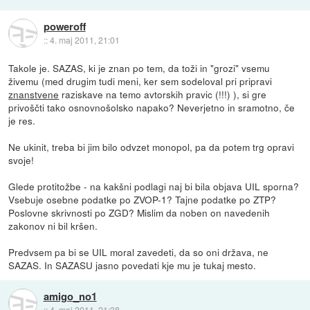
poweroff
::
4. maj 2011, 21:01
Takole je. SAZAS, ki je znan po tem, da toži in "grozi" vsemu
živemu (med drugim tudi meni, ker sem sodeloval pri pripravi
znanstvene
raziskave na temo avtorskih pravic (!!!) ), si gre
privoščti tako osnovnošolsko napako? Neverjetno in sramotno, če
je res.
Ne ukinit, treba bi jim bilo odvzet monopol, pa da potem trg opravi
svoje!
Glede protitožbe - na kakšni podlagi naj bi bila objava UIL sporna?
Vsebuje osebne podatke po ZVOP-1? Tajne podatke po ZTP?
Poslovne skrivnosti po ZGD? Mislim da noben on navedenih
zakonov ni bil kršen.
Predvsem pa bi se UIL moral zavedeti, da so oni država, ne
SAZAS. In SAZASU jasno povedati kje mu je tukaj mesto.
amigo_no1
::
4. maj 2011, 21:38