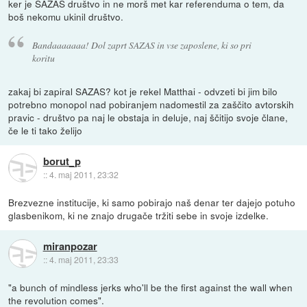
ker je SAZAS društvo in ne morš met kar referenduma o tem, da
boš nekomu ukinil društvo.
Bandaaaaaaa! Dol zaprt SAZAS in vse zaposlene, ki so pri
koritu
zakaj bi zapiral SAZAS? kot je rekel Matthai - odvzeti bi jim bilo
potrebno monopol nad pobiranjem nadomestil za zaščito avtorskih
pravic - društvo pa naj le obstaja in deluje, naj ščitijo svoje člane,
če le ti tako želijo
borut_p
::
4. maj 2011, 23:32
Brezvezne institucije, ki samo pobirajo naš denar ter dajejo potuho
glasbenikom, ki ne znajo drugače tržiti sebe in svoje izdelke.
miranpozar
::
4. maj 2011, 23:33
"a bunch of mindless jerks who'll be the first against the wall when
the revolution comes".