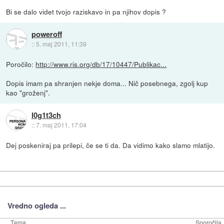
Bi se dalo videt tvojo raziskavo in pa njihov dopis ?
poweroff
::
5. maj 2011, 11:39
Poročilo:
http://www.ris.org/db/17/10447/Publikac...
Dopis imam pa shranjen nekje doma... Nič posebnega, zgolj kup
kao "groženj".
l0g1t3ch
::
7. maj 2011, 17:04
Dej poskeniraj pa prilepi, če se ti da. Da vidimo kako slamo mlatijo.
Vredno ogleda ...
Tema
Sporočila