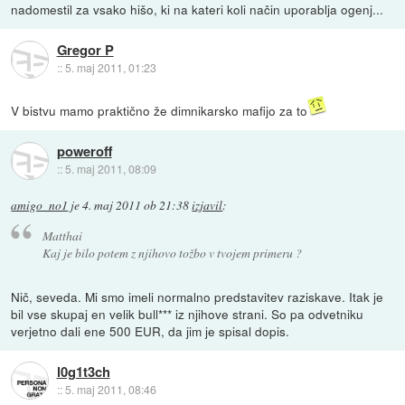
nadomestil za vsako hišo, ki na kateri koli način uporablja ogenj...
Gregor P
::
5. maj 2011, 01:23
V bistvu mamo praktično že dimnikarsko mafijo za to
poweroff
::
5. maj 2011, 08:09
amigo_no1
je
4. maj 2011 ob 21:38
izjavil
:
Matthai
Kaj je bilo potem z njihovo tožbo v tvojem primeru ?
Nič, seveda. Mi smo imeli normalno predstavitev raziskave. Itak je
bil vse skupaj en velik bull*** iz njihove strani. So pa odvetniku
verjetno dali ene 500 EUR, da jim je spisal dopis.
l0g1t3ch
::
5. maj 2011, 08:46