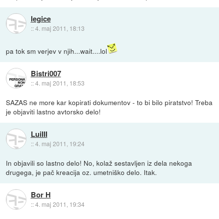
legice
::
4. maj 2011, 18:13
pa tok sm verjev v njih...wait....lol
Bistri007
::
4. maj 2011, 18:53
SAZAS ne more kar kopirati dokumentov - to bi bilo piratstvo! Treba
je objaviti lastno avtorsko delo!
LuiIII
::
4. maj 2011, 19:24
In objavili so lastno delo! No, kolaž sestavljen iz dela nekoga
drugega, je pač kreacija oz. umetniško delo. Itak.
Bor H
::
4. maj 2011, 19:34