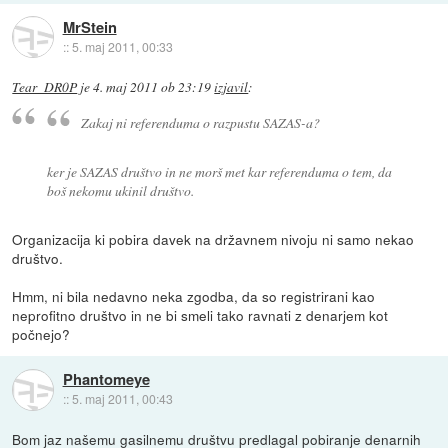
MrStein
::
5. maj 2011, 00:33
Tear_DR0P
je
4. maj 2011 ob 23:19
izjavil
:
Zakaj ni referenduma o razpustu SAZAS-a?
ker je SAZAS društvo in ne morš met kar referenduma o tem, da
boš nekomu ukinil društvo.
Organizacija ki pobira davek na državnem nivoju ni samo nekao
društvo.
Hmm, ni bila nedavno neka zgodba, da so registrirani kao
neprofitno društvo in ne bi smeli tako ravnati z denarjem kot
počnejo?
Phantomeye
::
5. maj 2011, 00:43
Bom jaz našemu gasilnemu društvu predlagal pobiranje denarnih