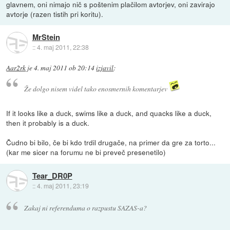
glavnem, oni nimajo nič s poštenim plačilom avtorjev, oni zavirajo
avtorje (razen tistih pri koritu).
MrStein
::
4. maj 2011, 22:38
Aar2rk
je
4. maj 2011 ob 20:14
izjavil
:
Že dolgo nisem videl tako enosmernih komentarjev
If it looks like a duck, swims like a duck, and quacks like a duck,
then it probably is a duck.
Čudno bi bilo, če bi kdo trdil drugače, na primer da gre za torto...
(kar me sicer na forumu ne bi preveč presenetilo)
Tear_DR0P
::
4. maj 2011, 23:19
Zakaj ni referenduma o razpustu SAZAS-a?