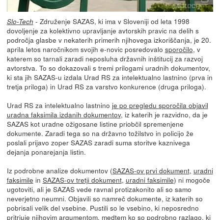
- Združenje SAZAS, ki ima v Sloveniji od leta 1998
Slo-Tech
dovoljenje za kolektivno upravljanje avtorskih pravic na delih s
področja glasbe v nekaterih primerih njihovega izkoriščanja, je 20.
aprila letos naročnikom svojih e-novic posredovalo
sporočilo
, v
katerem so tarnali zaradi neposluha državnih inštitucij za razvoj
avtorstva. To so dokazovali s tremi prilogami uradnih dokumentov,
ki sta jih SAZAS-u izdala Urad RS za intelektualno lastnino (prva in
tretja priloga) in Urad RS za varstvo konkurence (druga priloga).
Urad RS za intelektualno lastnino
je po pregledu sporočila objavil
uradna faksimila izdanih dokumentov
, iz katerih je razvidno, da je
SAZAS kot uradne ožigosane listine priobčil spremenjene
dokumente. Zaradi tega so na državno tožilstvo in policijo že
poslali prijavo zoper SAZAS zaradi suma storitve kaznivega
dejanja ponarejanja listin.
Iz podrobne analize dokumentov (
SAZAS-ov prvi dokument
,
uradni
faksimile
in
SAZAS-ov tretji dokument
,
uradni faksimile
) ni mogoče
ugotoviti, ali je SAZAS vede ravnal protizakonito ali so samo
neverjetno neumni. Objavili so namreč dokumente, iz katerih so
pobrisali velik del vsebine. Pustili so le vsebino, ki neposredno
pritrjuje njihovim argumentom, medtem ko so podrobno razlago, ki