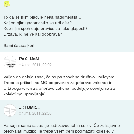
To da se njim plačuje neka nadomestila...
Kaj bo njim nadomestilo za trdi disk?
Kdo njim spoh daje pravico za take gluposti?
Država, ki ne ve kaj odobrava?
Sami šalabajzeri.
PaX_MaN
::
4. maj 2011, 22:02
Valjda da delajo zase, če so pa zasebno društvo. :rolleyes:
Treba je pritisnit na MG(odgovoren za pripravo zakona) in
UIL(odgovoren za pripravo zakona, podeljuje dovoljenja za
kolektivno upravljanje).
...:TOMI:...
::
4. maj 2011, 22:03
Pa saj ni samo sazas, je tudi zavod ipf in še rtv. Če želiš javno
predvajati muziko, je treba vsem trem podmazati kolesje. V