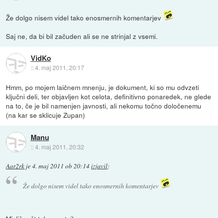
Že dolgo nisem videl tako enosmernih komentarjev
Saj ne, da bi bil začuden ali se ne strinjal z vsemi.
VidKo
::
4. maj 2011, 20:17
Hmm, po mojem laičnem mnenju, je dokument, ki so mu odvzeti
ključni deli, ter objavljen kot celota, definitivno ponaredek, ne glede
na to, če je bil namenjen javnosti, ali nekomu točno določenemu
(na kar se sklicuje Zupan)
Manu
::
4. maj 2011, 20:32
Aar2rk
je
4. maj 2011 ob 20:14
izjavil
:
Že dolgo nisem videl tako enosmernih komentarjev