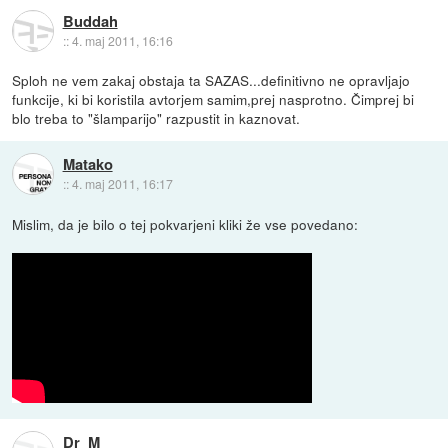
Buddah
::
4. maj 2011, 16:16
Sploh ne vem zakaj obstaja ta SAZAS...definitivno ne opravljajo
funkcije, ki bi koristila avtorjem samim,prej nasprotno. Čimprej bi
blo treba to "šlamparijo" razpustit in kaznovat.
Matako
::
4. maj 2011, 16:17
Mislim, da je bilo o tej pokvarjeni kliki že vse povedano:
Dr_M