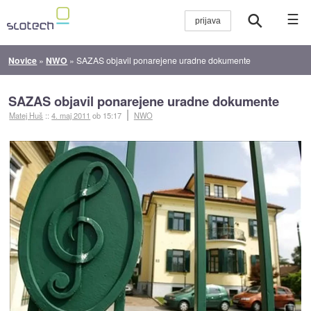
☰
Novice
»
NWO
»
SAZAS objavil ponarejene uradne dokumente
SAZAS objavil ponarejene uradne dokumente
Matej Huš
::
4. maj 2011
ob 15:17
NWO