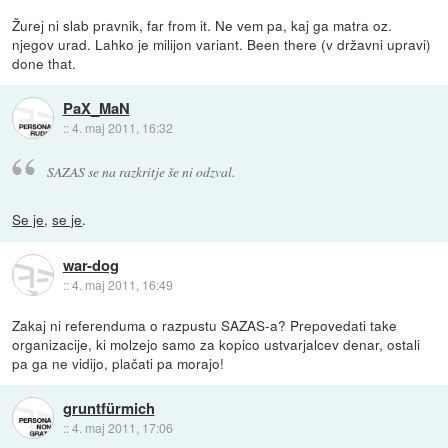
Žurej ni slab pravnik, far from it. Ne vem pa, kaj ga matra oz.
njegov urad. Lahko je milijon variant. Been there (v državni upravi)
done that.
PaX_MaN
::
4. maj 2011, 16:32
SAZAS se na razkritje še ni odzval.
Se je
,
se je
.
war-dog
::
4. maj 2011, 16:49
Zakaj ni referenduma o razpustu SAZAS-a? Prepovedati take
organizacije, ki molzejo samo za kopico ustvarjalcev denar, ostali
pa ga ne vidijo, plačati pa morajo!
gruntfürmich
::
4. maj 2011, 17:06