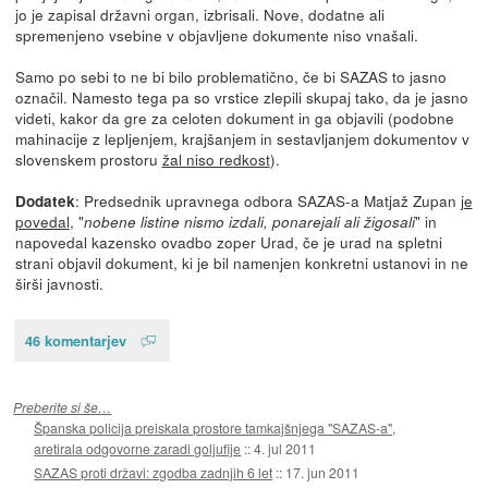
jo je zapisal državni organ, izbrisali. Nove, dodatne ali
spremenjeno vsebine v objavljene dokumente niso vnašali.
Samo po sebi to ne bi bilo problematično, če bi SAZAS to jasno
označil. Namesto tega pa so vrstice zlepili skupaj tako, da je jasno
videti, kakor da gre za celoten dokument in ga objavili (podobne
mahinacije z lepljenjem, krajšanjem in sestavljanjem dokumentov v
slovenskem prostoru
žal niso redkost
).
: Predsednik upravnega odbora SAZAS-a Matjaž Zupan
je
Dodatek
povedal
, "
" in
nobene listine nismo izdali, ponarejali ali žigosali
napovedal kazensko ovadbo zoper Urad, če je urad na spletni
strani objavil dokument, ki je bil namenjen konkretni ustanovi in ne
širši javnosti.
46 komentarjev
Preberite si še…
Španska policija preiskala prostore tamkajšnjega "SAZAS-a",
aretirala odgovorne zaradi goljufije
::
4. jul 2011
SAZAS proti državi: zgodba zadnjih 6 let
::
17. jun 2011