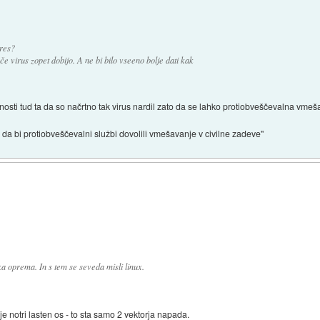
res?
e virus zopet dobijo. A ne bi bilo vseeno bolje dati kak
osti tud ta da so načrtno tak virus nardil zato da se lahko protiobveščevalna vmeša
da bi protiobveščevalni službi dovolili vmešavanje v civilne zadeve"
a oprema. In s tem se seveda misli linux.
je notri lasten os - to sta samo 2 vektorja napada.