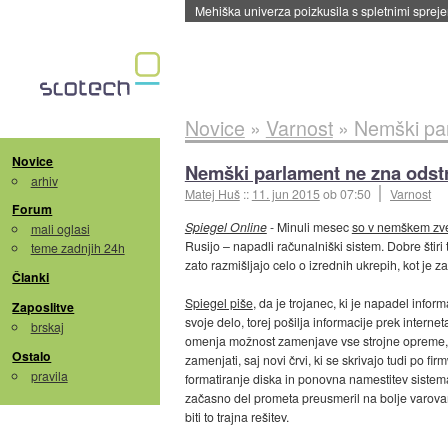
Mehiška univerza poizkusila s spletnimi sprejem
Novice
»
Varnost
»
Nemški par
Novice
Nemški parlament ne zna odstr
arhiv
Matej Huš
::
11. jun 2015
ob 07:50
Varnost
Forum
Spiegel Online
- Minuli mesec
so v nemškem zve
mali oglasi
Rusijo – napadli računalniški sistem. Dobre štir
teme zadnjih 24h
zato razmišljajo celo o izrednih ukrepih, kot je
Članki
Spiegel piše
, da je trojanec, ki je napadel info
Zaposlitve
svoje delo, torej pošilja informacije prek interne
brskaj
omenja možnost zamenjave vse strojne opreme, kar 
Ostalo
zamenjati, saj novi črvi, ki se skrivajo tudi po f
pravila
formatiranje diska in ponovna namestitev sistema.
začasno del prometa preusmeril na bolje varovan
biti to trajna rešitev.