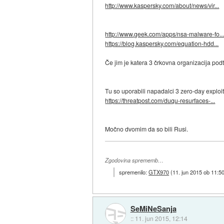
http://www.kaspersky.com/about/news/vir...
http://www.geek.com/apps/nsa-malware-fo..
https://blog.kaspersky.com/equation-hdd...
Če jim je katera 3 črkovna organizacija pod
Tu so uporabili napadalci 3 zero-day exploi
https://threatpost.com/duqu-resurfaces-...
Močno dvomim da so bili Rusi.
Zgodovina sprememb…
spremenilo:
GTX970
(
11. jun 2015 ob 11:5
SeMiNeSanja
::
11. jun 2015, 12:14