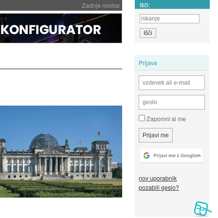
Išči:
Zadnje novice
Prijava
Zapomni si me
nov uporabnik
pozabili geslo?