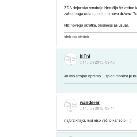
ZDA dejansko smatrajo Nemčijo še vedno kot 
zahodnega dela na celotno novo državo. Tele
Nič novega skratka, business as usual.
stati inu obstati
kiFni
::
11. jun 2015, 09:40
Ja vso strojno opremo ... sploh monitor je 
wanderer
::
11. jun 2015, 09:44
najbrž kitajci,
rusi niso več to kar so bili
:)