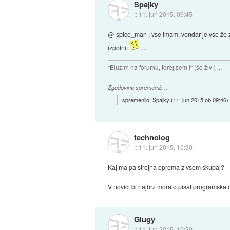
Spajky
::
11. jun 2015, 09:45
@ spice_man , vse imam, vendar je vse že z
izpolnit
...
"Bluzim na forumu, torej sem !" (še živ ) ...
Zgodovina sprememb…
spremenilo:
Spajky
(
11. jun 2015 ob 09:46
)
technolog
::
11. jun 2015, 10:30
Kaj ma pa strojna oprema z vsem skupaj?
V novici bi najbrž moralo pisat programska 
Glugy
::
11. jun 2015, 10:39