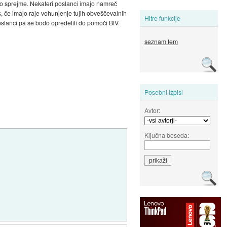
jo sprejme. Nekateri poslanci imajo namreč
s, če imajo raje vohunjenje tujih obveščevalnih
Hitre funkcije
poslanci pa se bodo opredelili do pomoči BfV.
seznam tem
Posebni izpisi
Avtor:
Ključna beseda: