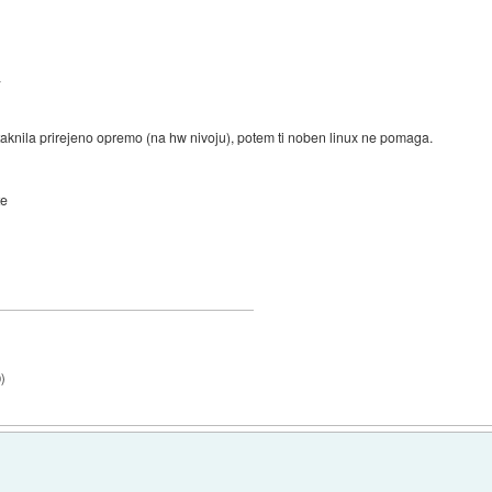
.
taknila prirejeno opremo (na hw nivoju), potem ti noben linux ne pomaga.
te
0
)