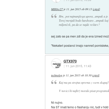
MIHAc27
je
11. jun 2015 ob 09:13
izjavil
:
Hm.. pot najmanjšega upora...ampak a je 
Torej menjali bodo hardware...ampak kaj č
miljonček, pa da se najde rešitev?
sej zato se pa men zdi da je ena izmed možn
"Nekateri poslanci imajo namreč pomisleke, 
GTX970
::
11. jun 2015, 11:43
technolog
je
11. jun 2015 ob 10:30
izjavil
:
Kaj ma pa strojna oprema z vsem skupaj?
V novici bi najbrž moralo pisat programsk
Ni nujno.
Na ST imaš temo o flashanju nic, tudi v hdd 