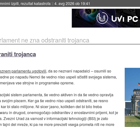
nimi izpiti, rezultat katastrofa
::
4. avg 2026 ob 19:41
lament ne zna odstraniti trojanca
aniti trojanca
znem parlamentu ugotovili
, da so neznani napadalci – osumili so
i tedne po napadu Nemci še vedno niso uspeli sčistiti svojega sistema,
 zamenjava vse strojne in programske opreme.
rmacijski sistem parlamenta, še vedno aktiven in da še vedno opravlja
ta svojim piscem. Ker ga še vedno niso uspeli odstraniti, se resno
bi stalo milijone. Ni sicer jasno, kolikšen del bi bilo treba
irmwaru in drugod, onemogočajo odstranitev z enostavnimi prijemi, kot je
 Zvezni Urad za varnost v informacijski tehnologiji (BSI) je zato
 tajni del mreže, ki pa ne more prevzeti vsega prometa niti ne more