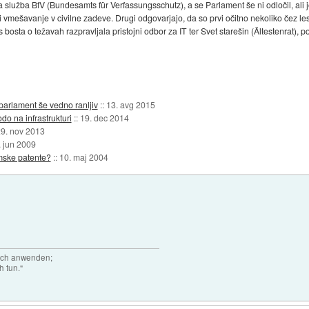
lužba BfV (Bundesamts für Verfassungsschutz), a se Parlament še ni odločil, ali 
i vmešavanje v civilne zadeve. Drugi odgovarjajo, da so prvi očitno nekoliko čez le
osta o težavah razpravljala pristojni odbor za IT ter Svet starešin (Ältestenrat), 
arlament še vedno ranljiv
::
13. avg 2015
do na infrastrukturi
::
19. dec 2014
9. nov 2013
. jun 2009
mske patente?
::
10. maj 2004
auch anwenden;
h tun."