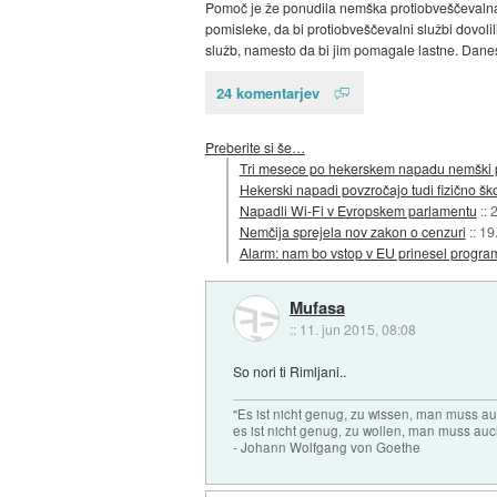
Pomoč je že ponudila nemška protiobveščevalna s
pomisleke, da bi protiobveščevalni službi dovolil
služb, namesto da bi jim pomagale lastne. Danes b
24 komentarjev
Preberite si še…
Tri mesece po hekerskem napadu nemški p
Hekerski napadi povzročajo tudi fizično ško
Napadli Wi-Fi v Evropskem parlamentu
::
2
Nemčija sprejela nov zakon o cenzuri
::
19
Alarm: nam bo vstop v EU prinesel progra
Mufasa
::
11. jun 2015, 08:08
So nori ti Rimljani..
"Es ist nicht genug, zu wissen, man muss 
es ist nicht genug, zu wollen, man muss auc
- Johann Wolfgang von Goethe