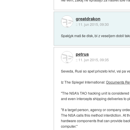
greatdrakon
::
11. jun 2015, 09:30
Spakjyk maš še disk, bi z veseljem dobil tak
petrus
::
11. jun 2015, 09:35
Seveda, Rusi so spet privzeto krivi, vsi pa
Iz The Spiegel International:
Documents Rev
"The NSA's TAO hacking unit is considered to
and even intercepts shipping deliveries to pl
"If a target person, agency or company orde
The NSA calls this method interdiction. At t
hardware components that can provide backd
computer."