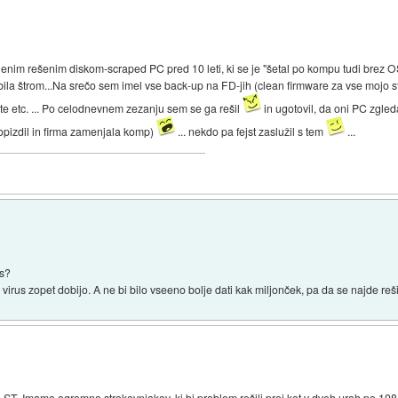
 z enim rešenim diskom-scraped PC pred 10 leti, ki se je "šetal po kompu tudi brez O
obila štrom...Na srečo sem imel vse back-up na FD-jih (clean firmware za vse mojo s
rite etc. ... Po celodnevnem zezanju sem se ga rešil
in ugotovil, da oni PC zgleda
popizdil in firma zamenjala komp)
... nekdo pa fejst zaslužil s tem
...
es?
irus zopet dobijo. A ne bi bilo vseeno bolje dati kak miljonček, pa da se najde reš
 ST. Imamo ogromno strokovnjakov, ki bi problem rešili prej kot v dveh urah po 108