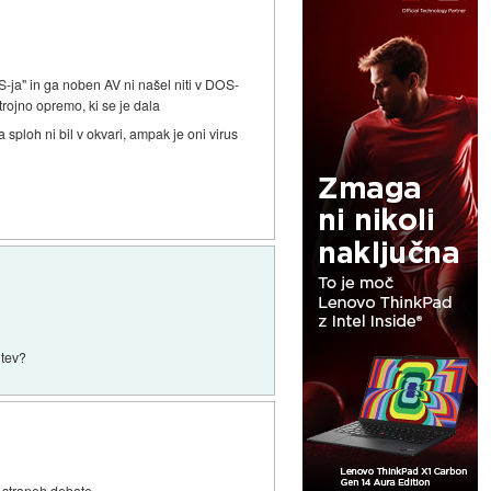
S-ja" in ga noben AV ni našel niti v DOS-
trojno opremo, ki se je dala
 sploh ni bil v okvari, ampak je oni virus
itev?
 straneh debate.