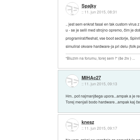
Spajky
::
11. jun 2015, 08:31
.. jest sem enkrat fasal en tak custom virus
u - se je selil med strojno opremo, čim je d
programirat/fleshat, vse boot sectorje, Spin
simuliral okvare hardware-ja pri delu (folk 
"Bluzim na forumu, torej sem !" (še živ ) ...
MIHAc27
::
11. jun 2015, 09:13
Hm.. pot najmanjšega upora...ampak a je r
Torej menjali bodo hardware...ampak kaj če v
knesz
::
11. jun 2015, 09:17
Ne vem, zakaj ne vprašajo za nasvet tule na