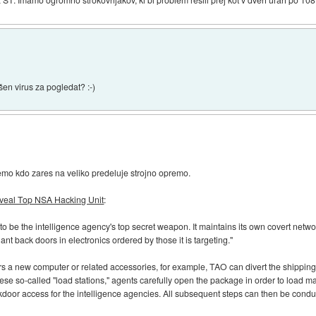
šen virus za pogledat? :-)
 vemo kdo zares na veliko predeluje strojno opremo.
eal Top NSA Hacking Unit
:
 be the intelligence agency's top secret weapon. It maintains its own covert networ
ant back doors in electronics ordered by those it is targeting."
rs a new computer or related accessories, for example, TAO can divert the shipping
hese so-called "load stations," agents carefully open the package in order to load ma
oor access for the intelligence agencies. All subsequent steps can then be conduc