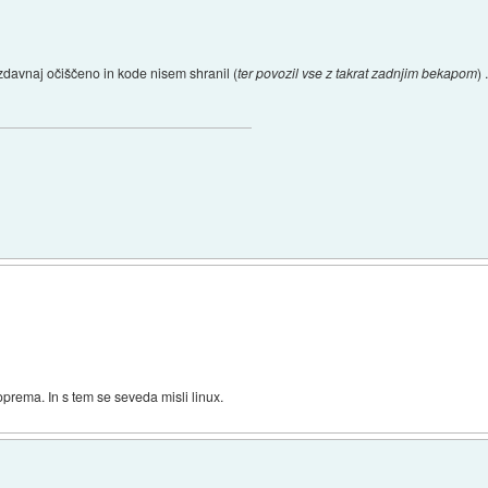
davnaj očiščeno in kode nisem shranil (
ter povozil vse z takrat zadnjim bekapom
)
oprema. In s tem se seveda misli linux.