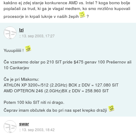
kakšno ej zdej stanje konkurence AMD vs. Intel ? koga bomo bolje
poplačali za trud, ki ga je vlagal medtem, ko smo mrzlično kupovali
procesorje in krpali luknje v naših žepih
?
Izi
::
13. sep 2003, 17:27
Yuuupiiiiii !
Če vzamemo dolar po 210 SIT pride $475 genav 100 Prešernov ali
10 Cankarjev
Če je pri Mlakomu:
ATHLON XP 3200+/512 (2.2GHz) BOX z DDV = 127.080 SIT
AMD OPTERON 246 (2.0GHz)BX z DDV = 258.960 SIT
Potem 100 kilo SIT niti ni drago.
Čeprav imam občutek da bo pri nas spet krepko dražji
swar
::
13. sep 2003, 18:42