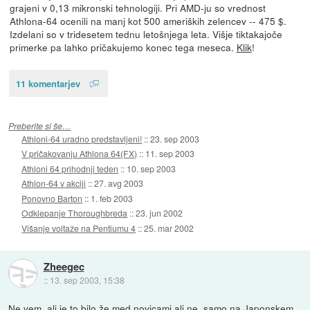
grajeni v 0,13 mikronski tehnologiji. Pri AMD-ju so vrednost
Athlona-64 ocenili na manj kot 500 ameriških zelencev -- 475 $.
Izdelani so v tridesetem tednu letošnjega leta. Višje tiktakajoče
primerke pa lahko pričakujemo konec tega meseca.
Klik
!
11 komentarjev
Preberite si še…
Athloni-64 uradno predstavljeni!
::
23. sep 2003
V pričakovanju Athlona 64(FX)
::
11. sep 2003
Athloni 64 prihodnji teden
::
10. sep 2003
Athlon-64 v akciji
::
27. avg 2003
Ponovno Barton
::
1. feb 2003
Odklepanje Thoroughbreda
::
23. jun 2002
Višanje voltaže na Pentiumu 4
::
25. mar 2002
Zheegec
::
13. sep 2003, 15:38
Ne vem, ali je to bilo že med novicami ali ne, samo na Japonskem