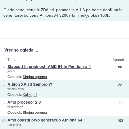
Glede cene: cene iz ZDA itd. pomnožite z 1,6 pa boste dobili naše
cene, torej bo cena Athlona64 3200+ tam nekje okoli 160k.
Vredno ogleda ...
Tema
Sporočila
»
Slabosti in prednosti AMD 64 in Pentium-a 4
80
jurkol
Oddelek:
Strojna oprema
»
Athlon XP ali Sempron?
22
whatever55
Oddelek:
Kaj kupiti
»
Amd procesor 2.8
11
brezdelnez
Oddelek:
Strojna oprema
⊘
Amd opustil prvo generacijo Athlona 64 !
192
morphling1