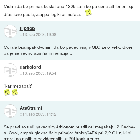
Mislim da bo pri nas kostal ene 120k,sam bo pa cena athlonom xp
drasticno padla,vsaj po logiki bi morala...
flipflop
::
13. sep 2003, 19:08
Morala bi,ampak dvomim da bo padec vsaj v SLO zelo velik. Sicer
pa je še vedno austria in nemčija...
darkolord
::
13. sep 2003, 19:54
"kar megabajt"
AtaStrumf
::
14. sep 2003, 14:42
Se pravi so tudi navadnim Athlonom pustili cel megabajt L2 Cache-
a. Cool, ampak glavno šele prihaja: Athlon64FX pri 2,2 GHz, ki bi
moral po mojih predvidevanjih uničiti konkurenco.