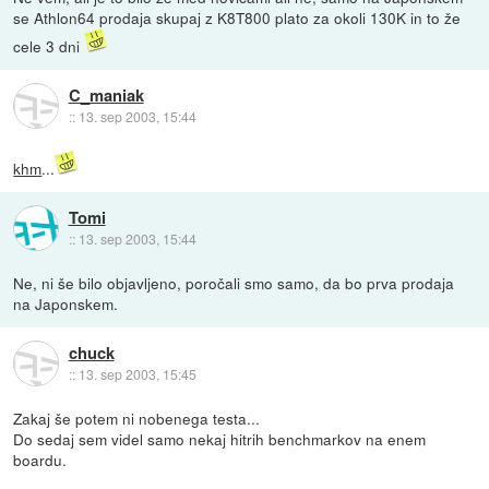
se Athlon64 prodaja skupaj z K8T800 plato za okoli 130K in to že
cele 3 dni
C_maniak
::
13. sep 2003, 15:44
khm
...
Tomi
::
13. sep 2003, 15:44
Ne, ni še bilo objavljeno, poročali smo samo, da bo prva prodaja
na Japonskem.
chuck
::
13. sep 2003, 15:45
Zakaj še potem ni nobenega testa...
Do sedaj sem videl samo nekaj hitrih benchmarkov na enem
boardu.