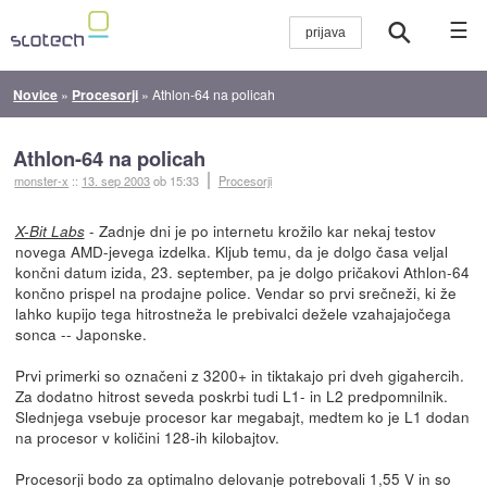
☰
Novice
»
Procesorji
»
Athlon-64 na policah
Athlon-64 na policah
monster-x
::
13. sep 2003
ob 15:33
Procesorji
- Zadnje dni je po internetu krožilo kar nekaj testov
X-Bit Labs
novega AMD-jevega izdelka. Kljub temu, da je dolgo časa veljal
končni datum izida, 23. september, pa je dolgo pričakovi Athlon-64
končno prispel na prodajne police. Vendar so prvi srečneži, ki že
lahko kupijo tega hitrostneža le prebivalci dežele vzahajajočega
sonca -- Japonske.
Prvi primerki so označeni z 3200+ in tiktakajo pri dveh gigahercih.
Za dodatno hitrost seveda poskrbi tudi L1- in L2 predpomnilnik.
Slednjega vsebuje procesor kar megabajt, medtem ko je L1 dodan
na procesor v količini 128-ih kilobajtov.
Procesorji bodo za optimalno delovanje potrebovali 1,55 V in so