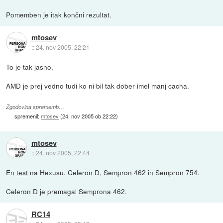
Pomemben je itak končni rezultat.
mtosev
::
24. nov 2005, 22:21
To je tak jasno.
AMD je prej vedno tudi ko ni bil tak dober imel manj cacha.
Zgodovina sprememb…
spremenil:
mtosev
(
24. nov 2005 ob 22:22
)
mtosev
::
24. nov 2005, 22:44
En
test
na Hexusu. Celeron D, Sempron 462 in Sempron 754.
Celeron D je premagal Semprona 462.
RC14