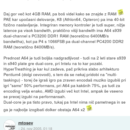
Daj gor več kot 4GB RAM, pa boš videl kako se znajde z RAM
PAE kar upočasni delovanje, K8 (Athlon64, Opteron) pa ima 40-bit
fizično naslavljanje. Integriran memory kontroler je tudi super, nižje
latence pa visok bandwith, praktično višji bandwith ima A64 s939
dual-channel s PC3200 DDR1 RAM (teoretično 6400MB/s
bandwitha), kot pa P4 s 1066FSB pa dual-channel PC4200 DDR2
RAM (teoretično 8400MB/s).
Prednost A64 je tudi boljša nadgradljivost - tudi na 2 leti stare s939
in s940 plate gre dual-core, pri Intelu na to kar pozabi.
HyperTreathing je kar kul zadeva, pač prikriva slabo arhitekturo
Pentium4 (dolgi cevovodi), s tem da se nekaj pridobi na "multi-
taskingu) - torej če igraš igro pa zraven encodaš muziko izgubiš pri
igri "samo" 50% performans, pri A64 pa kakšnih 75%, pa tudi za
encoding velja enako, AMD izgubi več kot Intel, ampak še vseeno
se precej izgubi na performansah.
Dual-core je pa tisto pravo, tukaj pa Intel nima nič pametnega in se
ga je najbolje izogibati dolker obstaja A64 x2
mtosev
::
24. nov 2005, 01:18