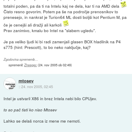
totalni poden, pa da ti na Intelu kaj ne dela, kar ti na AMD dela
Čisto resno govorim. Potem pa še na področje prenosnikov to
prenesejo, in nankrat je Turion64 ML dosti boljši kot Pentium M, pa
če je cenejši ali dražji ali karkoli
Prav zanimivo, kmalu bo Intel na "slabem ugledu".
Je pa veliko ljudi ki bi radi zamenjali glasen BOX hladilnik na P4
s775 (hint: Prescott), to bo neko naključje, kaj?
Zgodovina sprememb…
spremenil:
Zheegec
(
24. nov 2005 ob 02:49
)
mtosev
::
24. nov 2005, 02:45
Intel je ustvaril X86 in brez Intela nebi bilo CPUjev.
to so pač tisti ko niso Mtosev
Lahko se delaš norca iz mene me nemoti.