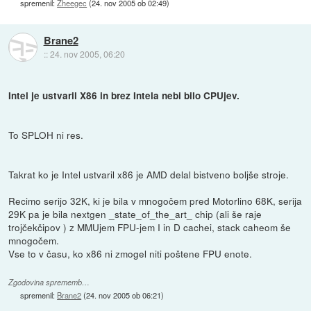
spremenil:
Zheegec
(
24. nov 2005 ob 02:49
)
Brane2
::
24. nov 2005, 06:20
Intel je ustvaril X86 in brez Intela nebi bilo CPUjev.
To SPLOH ni res.
Takrat ko je Intel ustvaril x86 je AMD delal bistveno boljše stroje.
Recimo serijo 32K, ki je bila v mnogočem pred Motorlino 68K, serija
29K pa je bila nextgen _state_of_the_art_ chip (ali še raje
trojčekčipov ) z MMUjem FPU-jem I in D cachei, stack caheom še
mnogočem.
Vse to v času, ko x86 ni zmogel niti poštene FPU enote.
Zgodovina sprememb…
spremenil:
Brane2
(
24. nov 2005 ob 06:21
)