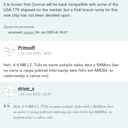
It is known that Conroe will be back compatible with some of the
LGA-775 chipsets on the market, but a final brand name for this
new chip has not been decided upon.
Zgodovina sprememb…
spremenil:
mtosev
(
24. nov 2005 ob 18:47
)
PrimozR
::
24. nov 2005, 18:53
Heh, 4-8 MB L2. TUki se samo pokaže slabo delo z RAMom (ker
ne more iz njega pobirati informacije tako hitro kot AMD64, to
nadomestijo s cahce-om).
driver_x
::
24. nov 2005, 22:20
Heh, 4-8 MB L2. TUki se samo pokaže slabo delo z RAMom (ker
ne more iz njega pobirati informacije tako hitro kot AMD64, to
nadomestijo s cahce-om).