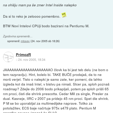
na ohišju mam pa še zmer Intel Inside nalepko
Da si to reko je zeloooo pomembno.
BTW Novi Intelovi CPUji bodo bazirani na Pentiumu M.
Zgodovina sprememb…
spremenil:
mtosev
(
24. nov 2005 ob 18:26
)
PrimozR
::
24. nov 2005, 18:34
JAAAAAAAAAAAAAAAAAAAAO človk ka bi jest teb delu (ne bom o
tem razpravlju). Hint, bolelo bi. TAKE BUČE prodajaš, da to ne
morš verjet. Tisto o nalepki je samo zate, ker pomeni, da lahko
izgleda kot da imaš Intel, v bistvu pa nimaš. SIcer pa, sploh poznaš
roadmap? Zdejle do 2006 bodo prikapljali, potem pa sploh prišli 65
nm proci, čisti die shrink prescotta. Cedar Mill za single, Presler za
dual. Kasneje, IIRC v 2007 pa pridejo 45 nm proci. Spet die shrink.
P M se bo uporabljal za multimedijske naprave. Toliko za
potolažitev, ECS baje načrtuje 975x s479 plato. Pentium M
crossfire anyone (mogoč še SLI)?