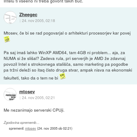
Intelu ti vseeno ni treba govorit takih buč.
Zheegec
::
24. nov 2005, 02:18
Mtosev, če bi se rad pogovarjal o arhitekturi procesorjev kar povej
Pa saj imaš lahko WinXP AMD64, tam 4GB ni problem... aja, za
NUMA si že slišal? Zadeva rula, pri serverjih je AMD že zdavnaj
povozil Intel s strokovnega stališča, samo marketing pa pogodbe
pa tržni deleži so itaq čisto druga stvar, ampak nisva na ekonomski
fakulteti, tako da o tem ne bi
mtosev
::
24. nov 2005, 02:21
Me nezanimajo serverski CPUji.
Zgodovina sprememb…
spremenil:
mtosev
(
24. nov 2005 ob 02:21
)