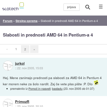
☰
Forum
»
Strojna oprema
»
Slabosti in prednosti AMD 64 in Pentium-a 4
Slabosti in prednosti AMD 64 in Pentium-a 4
«
1
2
»
jurkol
::
22. nov 2005, 15:03
Hej. Mene zanimajo prednosti pa slabosti za AMD 64 in Pentium 4
ker morem neke za šolo nardit. Zaj če vete plss pište :P. DIo
premaknilo iz
Pomoč in nasveti
:
bastadu
(
23. nov 2005 ob 01:37
)
PrimozR
::
23. nov 2005, 20:10