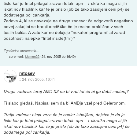
tisto kar je Intel prilagal zraven totaln apn --> skratka mogu si jih
iskat nov hladilnik kar te je prišlo (ob že tako zasoljeni ceni p4) še
dodatnega pol cankarja.
Zadeva 4, ki se navezuje na drugo zadevo: če odgovoriš negativno
povej zakaj bi se branil amd64ke če je realno praktično v vseh
testih bolša. A zato ker ne delujejo "nekateri programi" al zarad
odsotnosti nalepke "Intel inside(tm")?
Zgodovina sprememb…
spremenil:
klemen22
(
24. nov 2005 ob 16:40
)
mtosev
::
24. nov 2005, 16:41
Druga zadeva: torej AMD X2 ne bi vzel tut će bi ga dobil zastonj?
Ti slabo gledaš. Napisal sem da bi AMDja vzel pred Celeronom.
Tretja zadeva: nima veze če je cooler izboljšan, dejstvo je da je
tisto kar je Intel prilagal zraven totaln apn --> skratka mogu si jih
iskat nov hladilnik kar te je prišlo (ob že tako zasoljeni ceni p4) še
dodatnega pol cankarja.