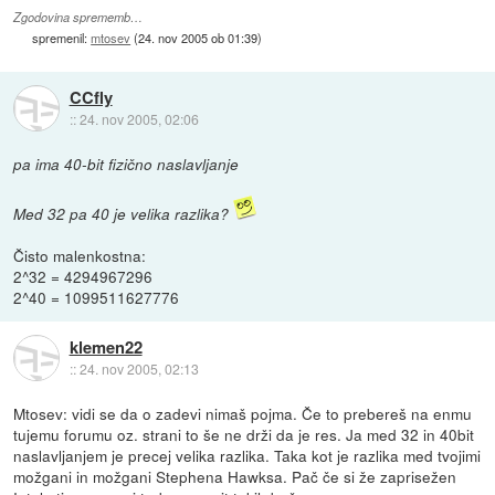
Zgodovina sprememb…
spremenil:
mtosev
(
24. nov 2005 ob 01:39
)
CCfly
::
24. nov 2005, 02:06
pa ima 40-bit fizično naslavljanje
Med 32 pa 40 je velika razlika?
Čisto malenkostna:
2^32 = 4294967296
2^40 = 1099511627776
klemen22
::
24. nov 2005, 02:13
Mtosev: vidi se da o zadevi nimaš pojma. Če to prebereš na enmu
tujemu forumu oz. strani to še ne drži da je res. Ja med 32 in 40bit
naslavljanjem je precej velika razlika. Taka kot je razlika med tvojimi
možgani in možgani Stephena Hawksa. Pač če si že zaprisežen