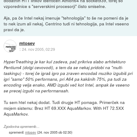
dodatnih HTT linkov identičen Athlon64 na socket939, torej so
vzporednice s "serverskimi procesorji" čisto smiselne.
Aja, pa če Intel nekaj imenuje "tehnologija" to še ne pomeni da je
to nek izum ali nekaj, Centrino tudi ni tehnologija, pa Intel vseeno
pravi da je.
mtosev
::
24. nov 2005, 02:29
HyperTreathing je kar kul zadeva, pač prikriva slabo arhitekturo
Pentium4 (dolgi cevovodi), s tem da se nekaj pridobi na "multi-
taskingu) - torej če igraš igro pa zraven encodaš muziko izgubiš pri
igri "samo" 50% performans, pri A64 pa kakšnih 75%, pa tudi za
encoding velja enako, AMD izgubi več kot Intel, ampak še vseeno
se precej izgubi na performansah.
Tu sem htel nekaj dodat. Tudi drugje HT pomaga. Primerček na
mojem sistemu: Brez HT 69.XXX AquaMarkov. With HT 72.5XX
AquaMarkov.
Zgodovina sprememb…
spremenil:
mtosev
(
24. nov 2005 ob 02:30
)