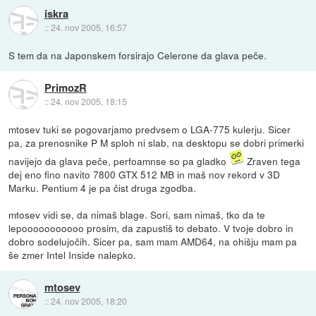
iskra
::
24. nov 2005, 16:57
S tem da na Japonskem forsirajo Celerone da glava peče.
PrimozR
::
24. nov 2005, 18:15
mtosev tuki se pogovarjamo predvsem o LGA-775 kulerju. Sicer
pa, za prenosnike P M sploh ni slab, na desktopu se dobri primerki
navijejo da glava peče, perfoamnse so pa gladko
Zraven tega
dej eno fino navito 7800 GTX 512 MB in maš nov rekord v 3D
Marku. Pentium 4 je pa čist druga zgodba.
mtosev vidi se, da nimaš blage. Sori, sam nimaš, tko da te
lepooooooooooo prosim, da zapustiš to debato. V tvoje dobro in
dobro sodelujočih. Sicer pa, sam mam AMD64, na ohišju mam pa
še zmer Intel Inside nalepko.
mtosev
::
24. nov 2005, 18:20