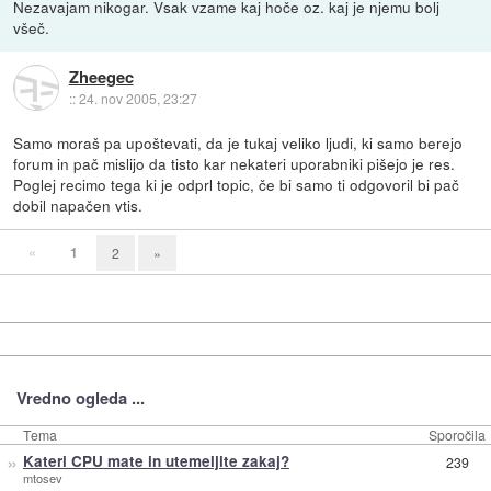
Nezavajam nikogar. Vsak vzame kaj hoče oz. kaj je njemu bolj
všeč.
Zheegec
::
24. nov 2005, 23:27
Samo moraš pa upoštevati, da je tukaj veliko ljudi, ki samo berejo
forum in pač mislijo da tisto kar nekateri uporabniki pišejo je res.
Poglej recimo tega ki je odprl topic, če bi samo ti odgovoril bi pač
dobil napačen vtis.
«
1
2
»
Vredno ogleda ...
Tema
Sporočila
»
Kateri CPU mate in utemeljite zakaj?
239
mtosev