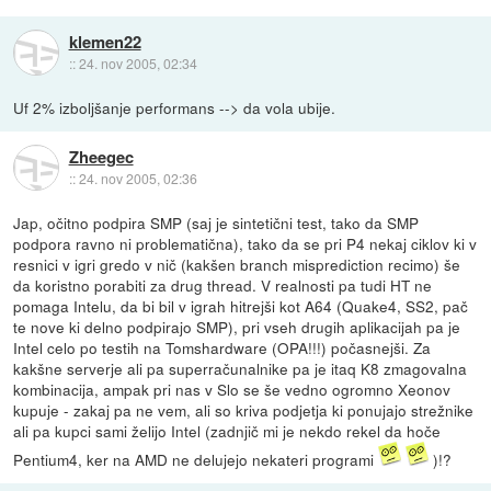
klemen22
::
24. nov 2005, 02:34
Uf 2% izboljšanje performans --> da vola ubije.
Zheegec
::
24. nov 2005, 02:36
Jap, očitno podpira SMP (saj je sintetični test, tako da SMP
podpora ravno ni problematična), tako da se pri P4 nekaj ciklov ki v
resnici v igri gredo v nič (kakšen branch misprediction recimo) še
da koristno porabiti za drug thread. V realnosti pa tudi HT ne
pomaga Intelu, da bi bil v igrah hitrejši kot A64 (Quake4, SS2, pač
te nove ki delno podpirajo SMP), pri vseh drugih aplikacijah pa je
Intel celo po testih na Tomshardware (OPA!!!) počasnejši. Za
kakšne serverje ali pa superračunalnike pa je itaq K8 zmagovalna
kombinacija, ampak pri nas v Slo se še vedno ogromno Xeonov
kupuje - zakaj pa ne vem, ali so kriva podjetja ki ponujajo strežnike
ali pa kupci sami želijo Intel (zadnjič mi je nekdo rekel da hoče
Pentium4, ker na AMD ne delujejo nekateri programi
)!?