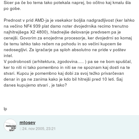
Sicer pa če bo tema tako potekala naprej, bo očitno kaj kmalu šla
po gobe.
Prednost v prid AMD-ja je vsekakor boljša nadgradljivost (ker lahko
na večino NF4 939 plat damo noter dvojedrnika recimo trenutno
najhitrejšega X2 4800), hladnejše delovanje predvsem pa je
cenejši. Govorim za enojedrne procesorje, ker dvojedrni so komaj
če temu lahko tako rečem na pohodu in so večini kupcem še
nedosegljivi. Za igračarje pa sploh absolutno ne pride v poštev
intel.
V podrobnosti (arhitektura, zgodovina..... ) pa se ne bom spuščal,
ker to niti ni tako pomembno in niti se ne spoznam kaj dosti na te
stvari. Kupcu je pomembno kaj dobi za svoj težko privarčevan
denar in ga ne zanima kako je kdo bil hitrejši pred 10 leti. Saj
danes kupujemo stvari , je tako?
lp
mtosev
::
24. nov 2005, 23:21