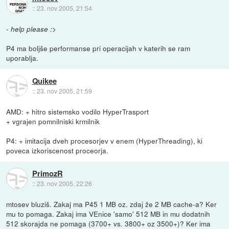
::
23. nov 2005, 21:54
- help please :>
P4 ma boljše performanse pri operacijah v katerih se ram
uporablja.
Quikee
::
23. nov 2005, 21:59
AMD: + hitro sistemsko vodilo HyperTrasport
+ vgrajen pomnilniski krmilnik
P4: + imitacija dveh procesorjev v enem (HyperThreading), ki
poveca izkoriscenost proceorja.
PrimozR
::
23. nov 2005, 22:26
mtosev bluziš. Zakaj ma P45 1 MB oz. zdaj že 2 MB cache-a? Ker
mu to pomaga. Zakaj ima VEnice 'samo' 512 MB in mu dodatnih
512 skorajda ne pomaga (3700+ vs. 3800+ oz 3500+)? Ker ima