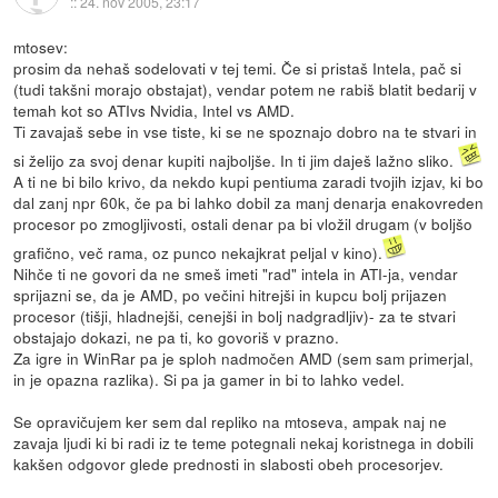
::
24. nov 2005, 23:17
mtosev:
prosim da nehaš sodelovati v tej temi. Če si pristaš Intela, pač si
(tudi takšni morajo obstajat), vendar potem ne rabiš blatit bedarij v
temah kot so ATIvs Nvidia, Intel vs AMD.
Ti zavajaš sebe in vse tiste, ki se ne spoznajo dobro na te stvari in
si želijo za svoj denar kupiti najboljše. In ti jim daješ lažno sliko.
A ti ne bi bilo krivo, da nekdo kupi pentiuma zaradi tvojih izjav, ki bo
dal zanj npr 60k, če pa bi lahko dobil za manj denarja enakovreden
procesor po zmogljivosti, ostali denar pa bi vložil drugam (v boljšo
grafično, več rama, oz punco nekajkrat peljal v kino).
Nihče ti ne govori da ne smeš imeti "rad" intela in ATI-ja, vendar
sprijazni se, da je AMD, po večini hitrejši in kupcu bolj prijazen
procesor (tišji, hladnejši, cenejši in bolj nadgradljiv)- za te stvari
obstajajo dokazi, ne pa ti, ko govoriš v prazno.
Za igre in WinRar pa je sploh nadmočen AMD (sem sam primerjal,
in je opazna razlika). Si pa ja gamer in bi to lahko vedel.
Se opravičujem ker sem dal repliko na mtoseva, ampak naj ne
zavaja ljudi ki bi radi iz te teme potegnali nekaj koristnega in dobili
kakšen odgovor glede prednosti in slabosti obeh procesorjev.