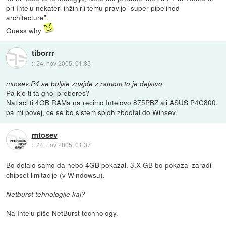
pri Intelu nekateri inžinirji temu pravijo "super-pipelined
architecture".
Guess why
tiborrr
::
24. nov 2005, 01:35
mtosev:P4 se boljše znajde z ramom to je dejstvo.
Pa kje ti ta gnoj preberes?
Natlaci ti 4GB RAMa na recimo Intelovo 875PBZ ali ASUS P4C800,
pa mi povej, ce se bo sistem sploh zbootal do Winsev.
mtosev
::
24. nov 2005, 01:37
Bo delalo samo da nebo 4GB pokazal. 3.X GB bo pokazal zaradi
chipset limitacije (v Windowsu).
Netburst tehnologije kaj?
Na Intelu piše NetBurst technology.