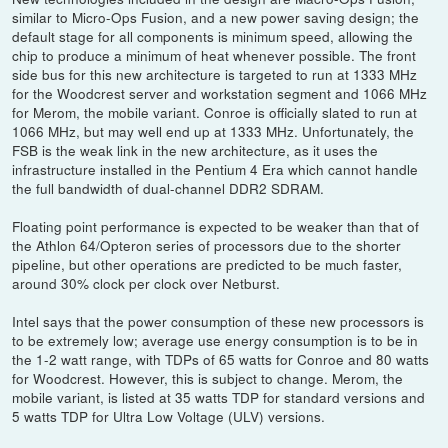
similar to Micro-Ops Fusion, and a new power saving design; the
default stage for all components is minimum speed, allowing the
chip to produce a minimum of heat whenever possible. The front
side bus for this new architecture is targeted to run at 1333 MHz
for the Woodcrest server and workstation segment and 1066 MHz
for Merom, the mobile variant. Conroe is officially slated to run at
1066 MHz, but may well end up at 1333 MHz. Unfortunately, the
FSB is the weak link in the new architecture, as it uses the
infrastructure installed in the Pentium 4 Era which cannot handle
the full bandwidth of dual-channel DDR2 SDRAM.
Floating point performance is expected to be weaker than that of
the Athlon 64/Opteron series of processors due to the shorter
pipeline, but other operations are predicted to be much faster,
around 30% clock per clock over Netburst.
Intel says that the power consumption of these new processors is
to be extremely low; average use energy consumption is to be in
the 1-2 watt range, with TDPs of 65 watts for Conroe and 80 watts
for Woodcrest. However, this is subject to change. Merom, the
mobile variant, is listed at 35 watts TDP for standard versions and
5 watts TDP for Ultra Low Voltage (ULV) versions.