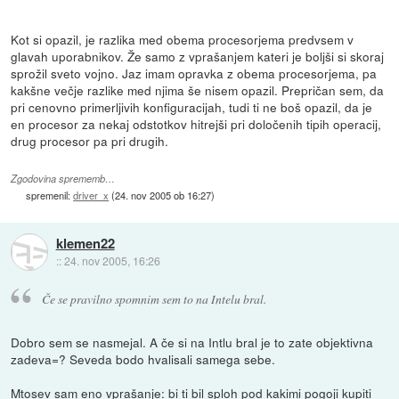
Kot si opazil, je razlika med obema procesorjema predvsem v
glavah uporabnikov. Že samo z vprašanjem kateri je boljši si skoraj
sprožil sveto vojno. Jaz imam opravka z obema procesorjema, pa
kakšne večje razlike med njima še nisem opazil. Prepričan sem, da
pri cenovno primerljivih konfiguracijah, tudi ti ne boš opazil, da je
en procesor za nekaj odstotkov hitrejši pri določenih tipih operacij,
drug procesor pa pri drugih.
Zgodovina sprememb…
spremenil:
driver_x
(
24. nov 2005 ob 16:27
)
klemen22
::
24. nov 2005, 16:26
Če se pravilno spomnim sem to na Intelu bral.
Dobro sem se nasmejal. A če si na Intlu bral je to zate objektivna
zadeva=? Seveda bodo hvalisali samega sebe.
Mtosev sam eno vprašanje: bi ti bil sploh pod kakimi pogoji kupiti