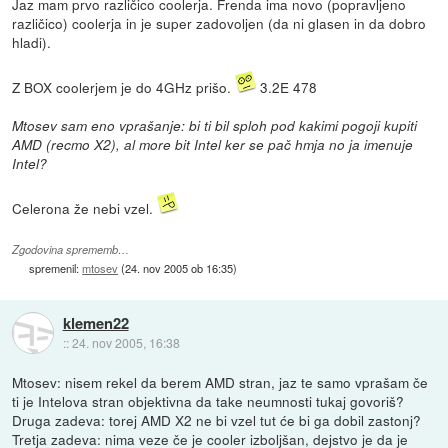
Jaz mam prvo različico coolerja. Frenda ima novo (popravljeno
različico) coolerja in je super zadovoljen (da ni glasen in da dobro
hladi).
Z BOX coolerjem je do 4GHz prišo.
3.2E 478
Mtosev sam eno vprašanje: bi ti bil sploh pod kakimi pogoji kupiti
AMD (recmo X2), al more bit Intel ker se pač hmja no ja imenuje
Intel?
Celerona že nebi vzel.
Zgodovina sprememb…
spremenil:
mtosev
(
24. nov 2005 ob 16:35
)
klemen22
::
24. nov 2005, 16:38
Mtosev: nisem rekel da berem AMD stran, jaz te samo vprašam če
ti je Intelova stran objektivna da take neumnosti tukaj govoriš?
Druga zadeva: torej AMD X2 ne bi vzel tut će bi ga dobil zastonj?
Tretja zadeva: nima veze če je cooler izboljšan, dejstvo je da je