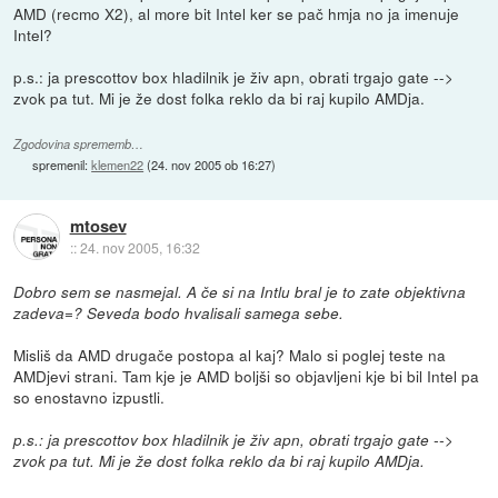
AMD (recmo X2), al more bit Intel ker se pač hmja no ja imenuje
Intel?
p.s.: ja prescottov box hladilnik je živ apn, obrati trgajo gate -->
zvok pa tut. Mi je že dost folka reklo da bi raj kupilo AMDja.
Zgodovina sprememb…
spremenil:
klemen22
(
24. nov 2005 ob 16:27
)
mtosev
::
24. nov 2005, 16:32
Dobro sem se nasmejal. A če si na Intlu bral je to zate objektivna
zadeva=? Seveda bodo hvalisali samega sebe.
Misliš da AMD drugače postopa al kaj? Malo si poglej teste na
AMDjevi strani. Tam kje je AMD boljši so objavljeni kje bi bil Intel pa
so enostavno izpustli.
p.s.: ja prescottov box hladilnik je živ apn, obrati trgajo gate -->
zvok pa tut. Mi je že dost folka reklo da bi raj kupilo AMDja.