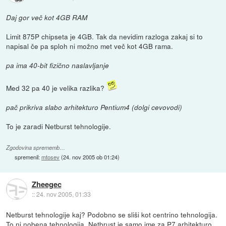
Daj gor več kot 4GB RAM
Limit 875P chipseta je 4GB. Tak da nevidim razloga zakaj si to
napisal če pa sploh ni možno met več kot 4GB rama.
pa ima 40-bit fizično naslavljanje
Med 32 pa 40 je velika razlika?
pač prikriva slabo arhitekturo Pentium4 (dolgi cevovodi)
To je zaradi Netburst tehnologije.
Zgodovina sprememb…
spremenil:
mtosev
(
24. nov 2005 ob 01:24
)
Zheegec
::
24. nov 2005, 01:33
Netburst tehnologije kaj? Podobno se sliši kot centrino tehnologija.
To ni nobena tehnologija, Netbrust je samo ime za P7 arhitekturo,