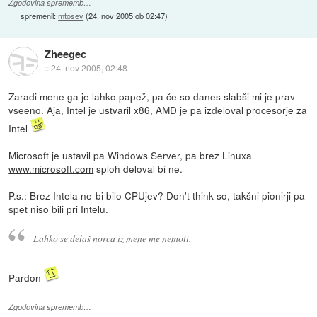
Zgodovina sprememb…
spremenil:
mtosev
(
24. nov 2005 ob 02:47
)
Zheegec
::
24. nov 2005, 02:48
Zaradi mene ga je lahko papež, pa če so danes slabši mi je prav
vseeno. Aja, Intel je ustvaril x86, AMD je pa izdeloval procesorje za
Intel
Microsoft je ustavil pa Windows Server, pa brez Linuxa
www.microsoft.com
sploh deloval bi ne.
P.s.: Brez Intela ne-bi bilo CPUjev? Don't think so, takšni pionirji pa
spet niso bili pri Intelu.
Lahko se delaš norca iz mene me nemoti.
Pardon
Zgodovina sprememb…