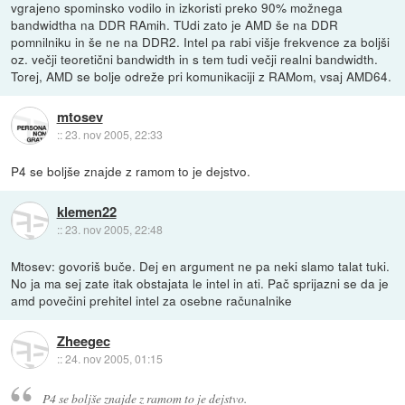
vgrajeno spominsko vodilo in izkoristi preko 90% možnega
bandwidtha na DDR RAmih. TUdi zato je AMD še na DDR
pomnilniku in še ne na DDR2. Intel pa rabi višje frekvence za boljši
oz. večji teoretični bandwidth in s tem tudi večji realni bandwidth.
Torej, AMD se bolje odreže pri komunikaciji z RAMom, vsaj AMD64.
mtosev
::
23. nov 2005, 22:33
P4 se boljše znajde z ramom to je dejstvo.
klemen22
::
23. nov 2005, 22:48
Mtosev: govoriš buče. Dej en argument ne pa neki slamo talat tuki.
No ja ma sej zate itak obstajata le intel in ati. Pač sprijazni se da je
amd povečini prehitel intel za osebne računalnike
Zheegec
::
24. nov 2005, 01:15
P4 se boljše znajde z ramom to je dejstvo.