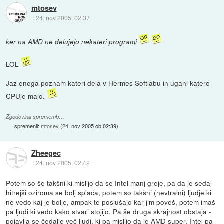
mtosev
::
24. nov 2005, 02:37
ker na AMD ne delujejo nekateri programi
LOL
Jaz enega poznam kateri dela v Hermes Softlabu in ugani katere
CPUje majo.
Zgodovina sprememb…
spremenil:
mtosev
(
24. nov 2005 ob 02:39
)
Zheegec
::
24. nov 2005, 02:42
Potem so še takšni ki mislijo da se Intel manj greje, pa da je sedaj
hitrejši oziroma se bolj splača, potem so takšni (nevtralni) ljudje ki
ne vedo kaj je bolje, ampak te poslušajo kar jim poveš, potem imaš
pa ljudi ki vedo kako stvari stojijo. Pa še druga skrajnost obstaja -
pojavlja se čedalje več ljudi, ki pa mislijo da je AMD super, Intel pa