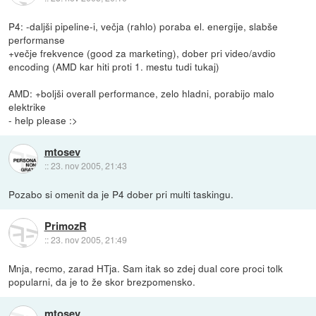
P4: -daljši pipeline-i, večja (rahlo) poraba el. energije, slabše
performanse
+večje frekvence (good za marketing), dober pri video/avdio
encoding (AMD kar hiti proti 1. mestu tudi tukaj)
AMD: +boljši overall performance, zelo hladni, porabijo malo
elektrike
- help please :>
mtosev
::
23. nov 2005, 21:43
Pozabo si omenit da je P4 dober pri multi taskingu.
PrimozR
::
23. nov 2005, 21:49
Mnja, recmo, zarad HTja. Sam itak so zdej dual core proci tolk
popularni, da je to že skor brezpomensko.
mtosev