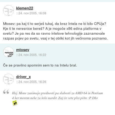
klemen22
::
24. nov 2005, 16:08
Mtosev: pa kaj ti to serješ tukaj, da brez Intela ne bi bilo CPUja?
Kje ti te neresnice bereš? A je mogoče x86 edina platforma v
svetu? Je pa res da so ravno intelove tehnologije zaznamovale
razpas pcjev po svetu, vsaj v tej obliki kot jih večinoma poznamo.
mtosev
::
24. nov 2005, 16:22
Če se pravilno spomnim sem to na Intelu bral.
driver_x
::
24. nov 2005, 16:26
Hej. Mene zanimajo prednosti pa slabosti za AMD 64 in Pentium
4 ker morem neke za šolo nardit. Zaj če vete plss pište :P. DIo