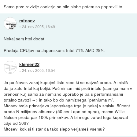
Samo prve revizije coolerja so bile slabe potem so popravili to.
mtosev
::
24. nov 2005, 16:49
Nekaj sem htel dodat:
Prodaja CPUjev na Japonskem: Intel 71% AMD 29%.
klemen22
::
24. nov 2005, 16:54
Ja pa človek zakaj kupuješ tisto robo ki se največ proda. A misliš
da je zato Intel kaj boljši. Pač nimam nič proti intelu (sam ga mam v
prenosniku) samo za namizno uporabo je pa s performansami
totalno zavozil --> in tako bo do namiznega "petniuma m".
Mtosev tvoja primerjava japonskega trga je nekaj v smislu: 50cent
proda N-milijonov albumov (50 cent apn od apna), recmo Willie
Nelson proda par 100k primerkov. A bi mogu zarad tega kupovat
cdje od 50$?
Mtosev: kok si ti star da tako slepo verjameš vsemu?