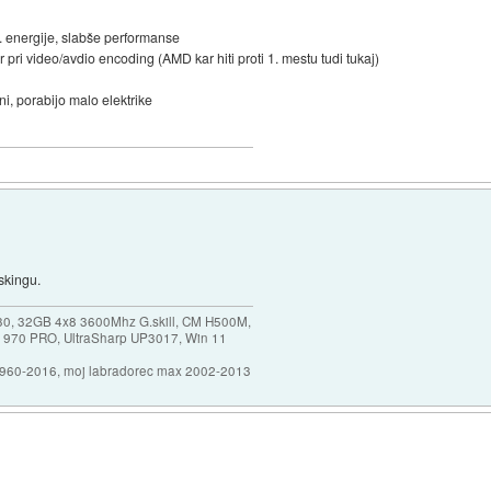
el. energije, slabše performanse
pri video/avdio encoding (AMD kar hiti proti 1. mestu tudi tukaj)
i, porabijo malo elektrike
skingu.
30, 32GB 4x8 3600Mhz G.skill, CM H500M,
 970 PRO, UltraSharp UP3017, Win 11
1960-2016, moj labradorec max 2002-2013