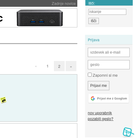
Išči:
Zadnje novice
Prijava
«
1
2
»
Zapomni si me
o
nov uporabnik
pozabili geslo?