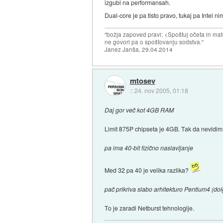
izgubi na performansah.
Dual-core je pa tisto pravo, tukaj pa Intel 
"božja zapoved pravi; <Spoštuj očeta in mat
ne govori pa o spoštovanju sodstva."
Janez Janša, 29.04.2014
mtosev
::
24. nov 2005, 01:18
Daj gor več kot 4GB RAM
Limit 875P chipseta je 4GB. Tak da nevidim
pa ima 40-bit fizično naslavljanje
Med 32 pa 40 je velika razlika?
pač prikriva slabo arhitekturo Pentium4 (dol
To je zaradi Netburst tehnologije.