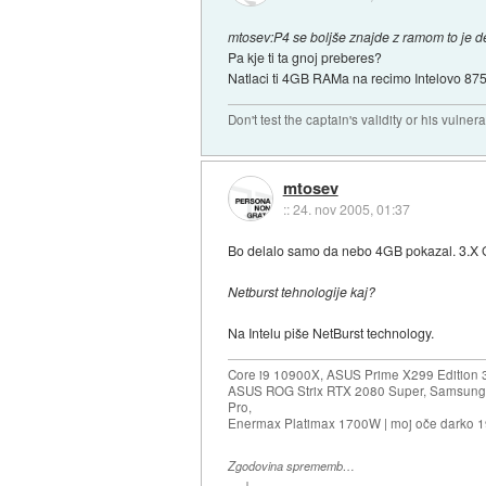
mtosev:P4 se boljše znajde z ramom to je de
Pa kje ti ta gnoj preberes?
Natlaci ti 4GB RAMa na recimo Intelovo 87
Don't test the captain's validity or his vulnerab
mtosev
::
24. nov 2005, 01:37
Bo delalo samo da nebo 4GB pokazal. 3.X GB
Netburst tehnologije kaj?
Na Intelu piše NetBurst technology.
Core i9 10900X, ASUS Prime X299 Edition 
ASUS ROG Strix RTX 2080 Super, Samsung
Pro,
Enermax Platimax 1700W | moj oče darko 
Zgodovina sprememb…