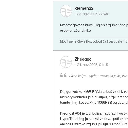
klemen22
::
23. nov 2005, 22:48
Mtosev: govoriš buče. Dej en argument ne pa n
osebne računalnike
Motiti se je človeško, odpuščati pa božje. To
Zheegec
::
24. nov 2005, 01:15
P4 se boljše znajde z ramom to je dejstvo.
Daj gor več kot 4GB RAM, pa boš videl ka
memory kontroler je tudi super, nižje late
bandwitha), kot pa P4 s 1066FSB pa dual
Prednost A64 je tudi boljša nadgradljivost - t
HyperTreathing je kar kul zadeva, pač prikri
encodaš muziko izgubiš pri igri "samo" 50%