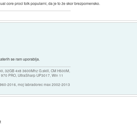
ual core proci tolk popularni, da je to že skor brezpomensko.
aterih se ram uporablja.
30, 32GB 4x8 3600Mhz G.skill, CM H500M,
 970 PRO, UltraSharp UP3017, Win 11
1960-2016, moj labradorec max 2002-2013
t