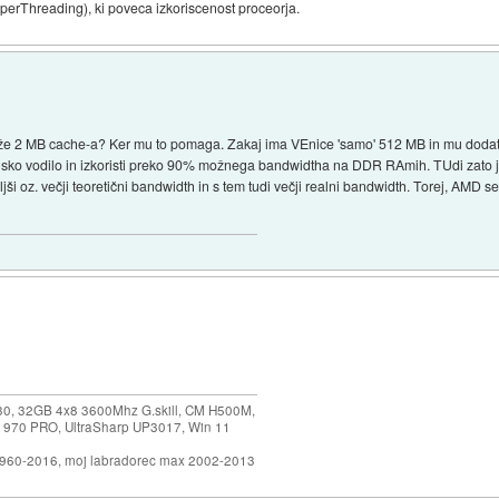
perThreading), ki poveca izkoriscenost proceorja.
 že 2 MB cache-a? Ker mu to pomaga. Zakaj ima VEnice 'samo' 512 MB in mu doda
sko vodilo in izkoristi preko 90% možnega bandwidtha na DDR RAmih. TUdi zato 
ljši oz. večji teoretični bandwidth in s tem tudi večji realni bandwidth. Torej, AMD
30, 32GB 4x8 3600Mhz G.skill, CM H500M,
 970 PRO, UltraSharp UP3017, Win 11
1960-2016, moj labradorec max 2002-2013