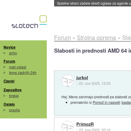
Saga s cepivom mRNA proti gripi v ZDA sreč
Forum
»
Strojna oprema
»
Sla
Novice
Slabosti in prednosti AMD 64 i
arhiv
Forum
mali oglasi
teme zadnjih 24h
jurkol
Članki
::
22. nov 2005, 15:03
Zaposlitve
brskaj
Hej. Mene zanimajo prednosti pa slabosti za
premaknilo iz
Pomoč in nasveti
:
basta
Ostalo
pravila
PrimozR
::
23. nov 2005, 20:10