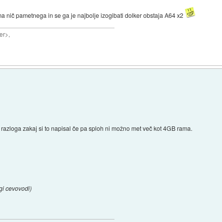
nima nič pametnega in se ga je najbolje izogibati dolker obstaja A64 x2
er>,
 razloga zakaj si to napisal če pa sploh ni možno met več kot 4GB rama.
gi cevovodi)