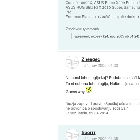
Core i9 10900X, ASUS Prime X299 Edition 
ASUS ROG Strix RTX 2080 Super, Samsung
Pro,
Enermax Platimax 1700W | moj oče darko 
Zgodovina sprememb…
spremenil:
mtosev
(
24. nov 2005 ob 01:24
)
Zheegec
::
24. nov 2005, 01:33
Netburst tehnologije kaj? Podobno se sliši k
To ni nobena tehnologija, Netbrust je samo im
Guess why
"božja zapoved pravi; <Spoštuj očeta in mat
ne govori pa o spoštovanju sodstva."
Janez Janša, 29.04.2014
tiborrr
::
24. nov 2005, 01:35