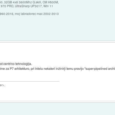
30, 32GB 4x8 3600Mhz G.skill, CM H500M,
 970 PRO, UltraSharp UP3017, Win 11
1960-2016, moj labradorec max 2002-2013
ot centrino tehnologija.
e za P7 arhitekturo, pri Intelu nekateri inžinirji temu pravijo "super-pipelined archi
er>,