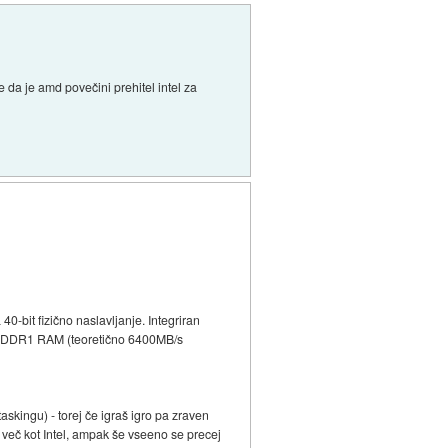
se da je amd povečini prehitel intel za
-bit fizično naslavljanje. Integriran
200 DDR1 RAM (teoretično 6400MB/s
askingu) - torej če igraš igro pa zraven
več kot Intel, ampak še vseeno se precej