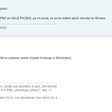
jstvo.
5PBZ ali ASUS P4C800, pa mi povej, ce se bo sistem sploh zbootal do Winsev.
ility!
 bo pokazal zaradi chipset limitacije (v Windowsu).
30, 32GB 4x8 3600Mhz G.skill, CM H500M,
 970 PRO, UltraSharp UP3017, Win 11
1960-2016, moj labradorec max 2002-2013