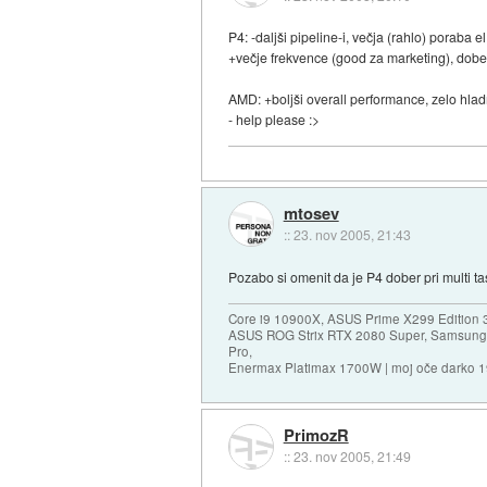
P4: -daljši pipeline-i, večja (rahlo) poraba 
+večje frekvence (good za marketing), dober 
AMD: +boljši overall performance, zelo hladn
- help please :>
mtosev
::
23. nov 2005, 21:43
Pozabo si omenit da je P4 dober pri multi ta
Core i9 10900X, ASUS Prime X299 Edition 
ASUS ROG Strix RTX 2080 Super, Samsung
Pro,
Enermax Platimax 1700W | moj oče darko 
PrimozR
::
23. nov 2005, 21:49