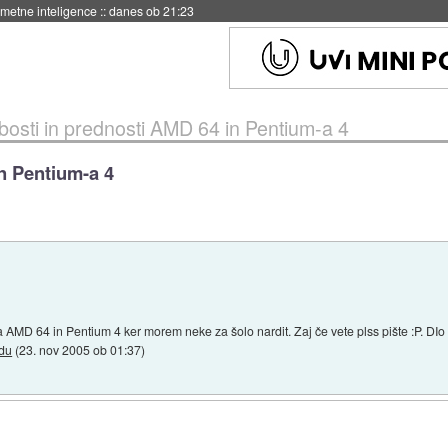
no končana
::
danes ob 06:10
bosti in prednosti AMD 64 in Pentium-a 4
n Pentium-a 4
 AMD 64 in Pentium 4 ker morem neke za šolo nardit. Zaj če vete plss pište :P. DI
du
(
23. nov 2005 ob 01:37
)