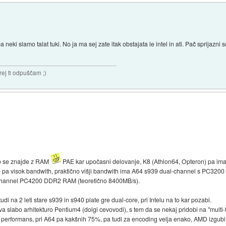
eki slamo talat tuki. No ja ma sej zate itak obstajata le intel in ati. Pač sprijazni 
rej ti odpuščam ;)
ko se znajde z RAM
PAE kar upočasni delovanje, K8 (Athlon64, Opteron) pa ima 40
nce pa visok bandwith, praktično višji bandwith ima A64 s939 dual-channel s PC3
-channel PC4200 DDR2 RAM (teoretično 8400MB/s).
udi na 2 leti stare s939 in s940 plate gre dual-core, pri Intelu na to kar pozabi.
va slabo arhitekturo Pentium4 (dolgi cevovodi), s tem da se nekaj pridobi na "multi-t
 performans, pri A64 pa kakšnih 75%, pa tudi za encoding velja enako, AMD izgubi 