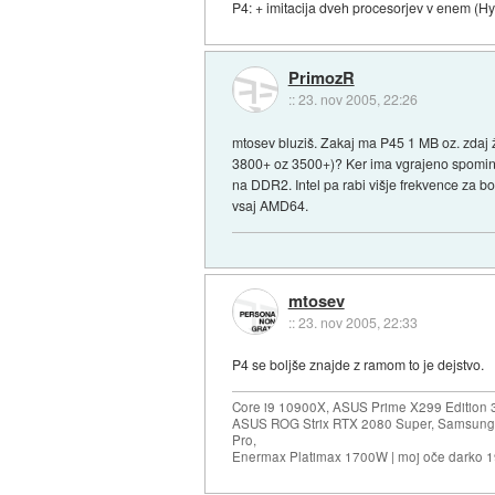
P4: + imitacija dveh procesorjev v enem (Hy
PrimozR
::
23. nov 2005, 22:26
mtosev bluziš. Zakaj ma P45 1 MB oz. zdaj
3800+ oz 3500+)? Ker ima vgrajeno spomin
na DDR2. Intel pa rabi višje frekvence za bo
vsaj AMD64.
mtosev
::
23. nov 2005, 22:33
P4 se boljše znajde z ramom to je dejstvo.
Core i9 10900X, ASUS Prime X299 Edition 
ASUS ROG Strix RTX 2080 Super, Samsung
Pro,
Enermax Platimax 1700W | moj oče darko 