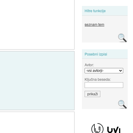
Hitre funkcije
seznam tem
Posebni izpisi
Avtor:
Ključna beseda: