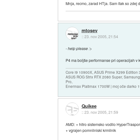
Mnja, recmo, zarad HTja. Sam itak so zdej d
mtosev
::
23. nov 2005, 21:54
- help please :>
P4 ma boljše performanse pri operacijah v k
Core i9 10900X, ASUS Prime X299 Edition 
ASUS ROG Strix RTX 2080 Super, Samsung
Pro,
Enermax Platimax 1700W | moj oče darko 
Quikee
::
23. nov 2005, 21:59
AMD: + hitro sistemsko vodilo HyperTraspor
+ vgrajen pomnilniski krmilnik