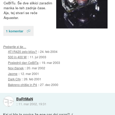
CeBITu. Še dve slikici zaradim
manka le-teh zadnje čase.
Aja, tej stvari se reče
Aquastar.
1 komentar
Preberite si še…
ATI R420 zelo blizu?
::
24. feb 2004
500 in 400 W
::
11. jul 2003
Poslednji dan CeBITa
::
19. mar 2003
Nov članek
::
20. mar 2002
Jaome
::
12. mar 2001
Dark City
::
26. feb 2001
Bakreno ohišje in P4
::
27. dec 2000
BaRtMaN
::
11. mar 2002, 19:31
Kaj ni bla ta novica že ene par dni nazaj? ;(