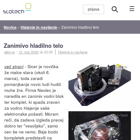
☰
Novice
»
Hlajenje in navijanje
»
Zanimivo hladilno telo
Zanimivo hladilno telo
alien-w
::
10. mar 2002
ob 22:39
Hlajenje in navijanje
- Sicer je novička
več strani
že malce stara (okoli 6.
marca), toda zaradi
pomanjkanja novic tudi hudič
muhe žre. Firma Neolec je
naredila en zanimiv vodni blok
ter komplet, ki spada zraven
za vodno hlajenje vaše
elektronske pošasti. Moram
reči, da zadeva izgleda precej
dobro ter "vesoljsko", samo
cen še ne vemo. Baje bodo
kompletek predstavili na