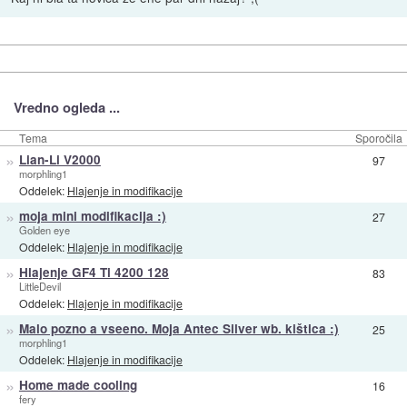
Vredno ogleda ...
Tema
Sporočila
»
Lian-Li V2000
97
morphling1
Oddelek:
Hlajenje in modifikacije
»
moja mini modifikacija :)
27
Golden eye
Oddelek:
Hlajenje in modifikacije
»
Hlajenje GF4 Ti 4200 128
83
LittleDevil
Oddelek:
Hlajenje in modifikacije
»
Malo pozno a vseeno. Moja Antec Silver wb. kištica :)
25
morphling1
Oddelek:
Hlajenje in modifikacije
»
Home made cooling
16
fery