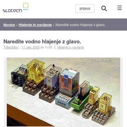
☰
Novice
»
Hlajenje in navijanje
»
Naredite vodno hlajenje z glavo.
Naredite vodno hlajenje z glavo.
TribesMan
::
11. dec 2003
ob 11:55
Hlajenje in navijanje