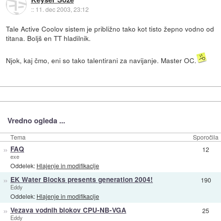
::
11. dec 2003, 23:12
Tale Active Coolov sistem je približno tako kot tisto žepno vodno od
titana. Boljš en TT hladilnik.
Njok, kaj čmo, eni so tako talentirani za navijanje. Master OC.
Vredno ogleda ...
Tema
Sporočila
»
FAQ
12
exe
Oddelek:
Hlajenje in modifikacije
»
EK Water Blocks presents generation 2004!
190
Eddy
Oddelek:
Hlajenje in modifikacije
»
Vezava vodnih blokov CPU-NB-VGA
25
Eddy