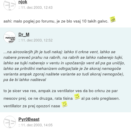
njok
::
11. dec 2003, 12:43
ashi: malo poglej po forumu, je ze blo vsaj 10 takih galvc.
Dr_M
::
11. dec 2003, 12:52
...na aircoolerjih jih je tudi nekaj: lahko ti crkne vent, lahko se
nabere preveč prahu na rabrih, na rabrih se lahko naberejo tujki,
lahko se tujki naberejo v ventu in upočasnijo vent ali pa ga uničijo,
lahko se pritrdilni mehanizem odtrga(tale je že skoraj nemogoče
varianta ampak zgoraj naštete variante so tudi skoraj nemogoče),
pa še bi lahko našteval
to je sicer vse res, ampak za ventilator ves da bo crknu ze par
mescov prej. ce ne druzga, rata tisina
al pa celo preglasen.
ventillator ze prej opozori nase
Pyr0Beast
::
11. dec 2003, 14:05