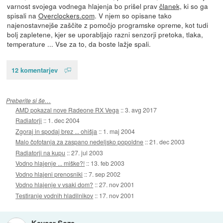
varnost svojega vodnega hlajenja bo prišel prav
članek,
ki so ga
spisali na
Overclockers.com
. V njem so opisane tako
najenostavnejše zaščite z pomočjo programske opreme, kot tudi
bolj zapletene, kjer se uporabljajo razni senzorji pretoka, tlaka,
temperature ... Vse za to, da boste lažje spali.
12 komentarjev
Preberite si še…
AMD pokazal nove Radeone RX Vega
::
3. avg 2017
Radiatorji
::
1. dec 2004
Zgoraj in spodaj brez ... ohišja
::
1. maj 2004
Malo čofotanja za zaspano nedeljsko popoldne
::
21. dec 2003
Radiatorji na kupu
::
27. jul 2003
Vodno hlajenje ... miške?!
::
13. feb 2003
Vodno hlajeni prenosniki
::
7. sep 2002
Vodno hlajenje v vsaki dom?
::
27. nov 2001
Testiranje vodnih hladilnikov
::
17. nov 2001
Keyser Soze