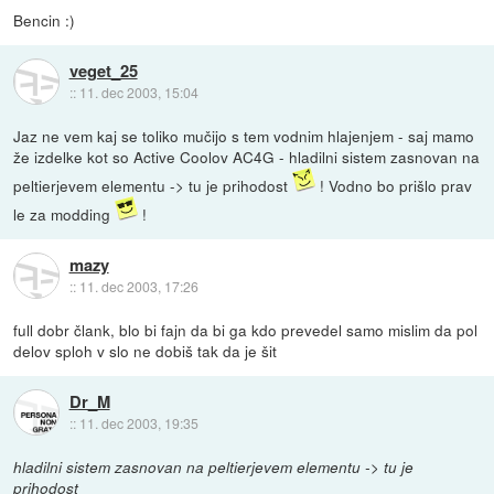
Bencin :)
veget_25
::
11. dec 2003, 15:04
Jaz ne vem kaj se toliko mučijo s tem vodnim hlajenjem - saj mamo
že izdelke kot so Active Coolov AC4G - hladilni sistem zasnovan na
peltierjevem elementu -> tu je prihodost
! Vodno bo prišlo prav
le za modding
!
mazy
::
11. dec 2003, 17:26
full dobr člank, blo bi fajn da bi ga kdo prevedel samo mislim da pol
delov sploh v slo ne dobiš tak da je šit
Dr_M
::
11. dec 2003, 19:35
hladilni sistem zasnovan na peltierjevem elementu -> tu je
prihodost