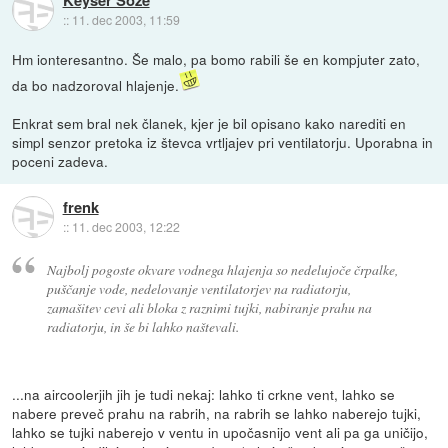
::
11. dec 2003, 11:59
Hm ionteresantno. Še malo, pa bomo rabili še en kompjuter zato,
da bo nadzoroval hlajenje.
Enkrat sem bral nek članek, kjer je bil opisano kako narediti en
simpl senzor pretoka iz števca vrtljajev pri ventilatorju. Uporabna in
poceni zadeva.
frenk
::
11. dec 2003, 12:22
Najbolj pogoste okvare vodnega hlajenja so nedelujoče črpalke,
puščanje vode, nedelovanje ventilatorjev na radiatorju,
zamašitev cevi ali bloka z raznimi tujki, nabiranje prahu na
radiatorju, in še bi lahko naštevali.
...na aircoolerjih jih je tudi nekaj: lahko ti crkne vent, lahko se
nabere preveč prahu na rabrih, na rabrih se lahko naberejo tujki,
lahko se tujki naberejo v ventu in upočasnijo vent ali pa ga uničijo,