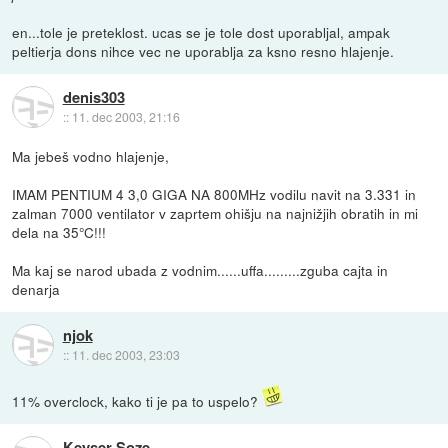
en...tole je preteklost. ucas se je tole dost uporabljal, ampak
peltierja dons nihce vec ne uporablja za ksno resno hlajenje.
denis303
::
11. dec 2003, 21:16
Ma jebeš vodno hlajenje,
IMAM PENTIUM 4 3,0 GIGA NA 800MHz vodilu navit na 3.331 in
zalman 7000 ventilator v zaprtem ohišju na najnižjih obratih in mi
dela na 35°C!!!
Ma kaj se narod ubada z vodnim......uffa.........zguba cajta in
denarja
njok
::
11. dec 2003, 23:03
11% overclock, kako ti je pa to uspelo?
Keyser Soze