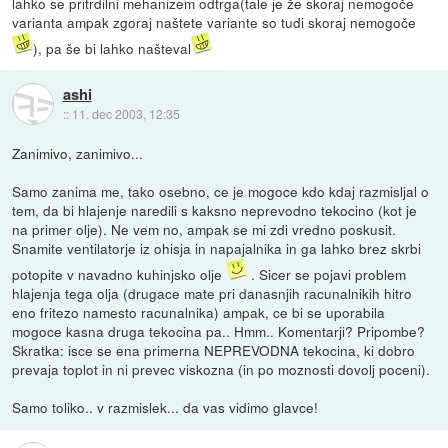
lahko se pritrdilni mehanizem odtrga(tale je že skoraj nemogoče
varianta ampak zgoraj naštete variante so tudi skoraj nemogoče
), pa še bi lahko našteval
ashi
::
11. dec 2003, 12:35
Zanimivo, zanimivo...
Samo zanima me, tako osebno, ce je mogoce kdo kdaj razmisljal o
tem, da bi hlajenje naredili s kaksno neprevodno tekocino (kot je
na primer olje). Ne vem no, ampak se mi zdi vredno poskusit.
Snamite ventilatorje iz ohisja in napajalnika in ga lahko brez skrbi
potopite v navadno kuhinjsko olje
. Sicer se pojavi problem
hlajenja tega olja (drugace mate pri danasnjih racunalnikih hitro
eno fritezo namesto racunalnika) ampak, ce bi se uporabila
mogoce kasna druga tekocina pa.. Hmm.. Komentarji? Pripombe?
Skratka: isce se ena primerna NEPREVODNA tekocina, ki dobro
prevaja toplot in ni prevec viskozna (in po moznosti dovolj poceni).
Samo toliko.. v razmislek... da vas vidimo glavce!