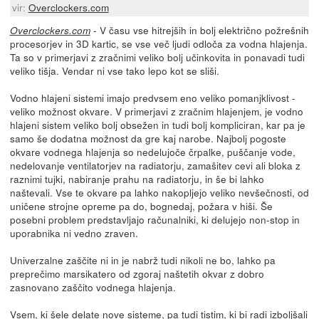
vir:
Overclockers.com
- V času vse hitrejših in bolj električno požrešnih
Overclockers.com
procesorjev in 3D kartic, se vse več ljudi odloča za vodna hlajenja.
Ta so v primerjavi z zračnimi veliko bolj učinkovita in ponavadi tudi
veliko tišja. Vendar ni vse tako lepo kot se sliši.
Vodno hlajeni sistemi imajo predvsem eno veliko pomanjklivost -
veliko možnost okvare. V primerjavi z zračnim hlajenjem, je vodno
hlajeni sistem veliko bolj obsežen in tudi bolj kompliciran, kar pa je
samo še dodatna možnost da gre kaj narobe. Najbolj pogoste
okvare vodnega hlajenja so nedelujoče črpalke, puščanje vode,
nedelovanje ventilatorjev na radiatorju, zamašitev cevi ali bloka z
raznimi tujki, nabiranje prahu na radiatorju, in še bi lahko
naštevali. Vse te okvare pa lahko nakopljejo veliko nevšečnosti, od
uničene strojne opreme pa do, bognedaj, požara v hiši. Še
posebni problem predstavljajo računalniki, ki delujejo non-stop in
uporabnika ni vedno zraven.
Univerzalne zaščite ni in je nabrž tudi nikoli ne bo, lahko pa
preprečimo marsikatero od zgoraj naštetih okvar z dobro
zasnovano zaščito vodnega hlajenja.
Vsem, ki šele delate nove sisteme, pa tudi tistim, ki bi radi izboljšali