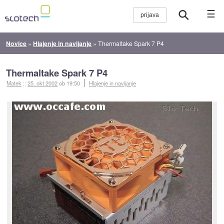
☰
Novice
»
Hlajenje in navijanje
»
Thermaltake Spark 7 P4
Thermaltake Spark 7 P4
Matek
::
25. okt 2002
ob 19:50
Hlajenje in navijanje