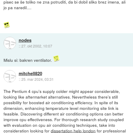
pisec se še toliko ne zna potruditi, da bi dobil sliko brez imena, ali
jo pa naredil....
nodes
::
27. okt 2002, 10:07
Mislu si: bakren ventilator.
mitchell820
::
25. mar 2024, 03:31
The Pentium 4 cpu's supply colder might appear considerable,
looking like aftermarket alternatives. Nevertheless there's still
possibility for boosted air conditioning efficiency. In spite of its
dimension, enhancing temperature level monitoring site link is
feasible. Discovering different air conditioning options can better
improve cpu effectiveness. For thorough research study coupled
with evaluation on cpu air conditioning techniques, take into
consideration looking for
dissertation help london
for professional