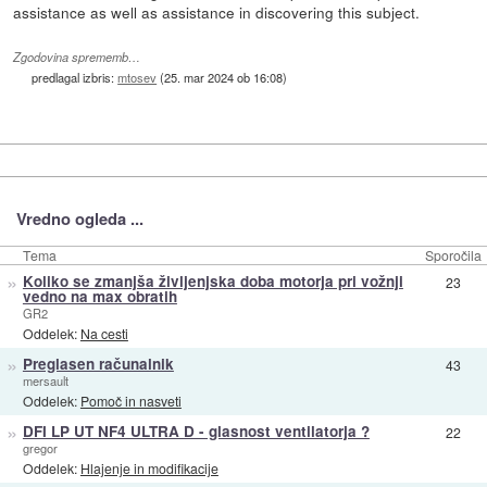
assistance as well as assistance in discovering this subject.
Zgodovina sprememb…
predlagal izbris:
mtosev
(
25. mar 2024 ob 16:08
)
Vredno ogleda ...
Tema
Sporočila
»
Koliko se zmanjša življenjska doba motorja pri vožnji
23
vedno na max obratih
GR2
Oddelek:
Na cesti
»
Preglasen računalnik
43
mersault
Oddelek:
Pomoč in nasveti
»
DFI LP UT NF4 ULTRA D - glasnost ventilatorja ?
22
gregor
Oddelek:
Hlajenje in modifikacije