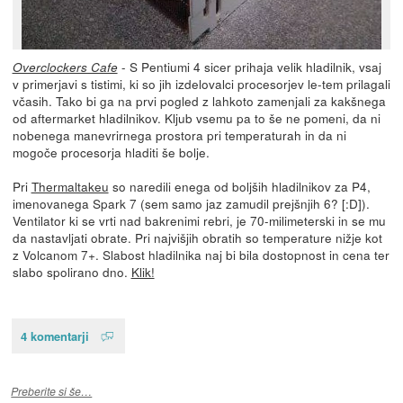
- S Pentiumi 4 sicer prihaja velik hladilnik, vsaj
Overclockers Cafe
v primerjavi s tistimi, ki so jih izdelovalci procesorjev le-tem prilagali
včasih. Tako bi ga na prvi pogled z lahkoto zamenjali za kakšnega
od aftermarket hladilnikov. Kljub vsemu pa to še ne pomeni, da ni
nobenega manevrirnega prostora pri temperaturah in da ni
mogoče procesorja hladiti še bolje.
Pri
Thermaltakeu
so naredili enega od boljših hladilnikov za P4,
imenovanega Spark 7 (sem samo jaz zamudil prejšnjih 6? [:D]).
Ventilator ki se vrti nad bakrenimi rebri, je 70-milimeterski in se mu
da nastavljati obrate. Pri najvišjih obratih so temperature nižje kot
z Volcanom 7+. Slabost hladilnika naj bi bila dostopnost in cena ter
slabo spolirano dno.
Klik!
4 komentarji
Preberite si še…