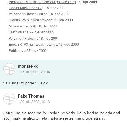
Proizvodni stroški konzole Wii polovico nižji
::
9. apr 2009
Cooler Master Aero 7
::
15. apr 2003
Volcano 11 Xaser Edition
::
6. apr 2003
Hladilnikov ni nikoli preveč
::
26. jan 2003
Molexov hladilnik
::
8. dec 2002
Test Volcana 7+
::
9. feb 2002
Volcano 7 v akciji
::
18. nov 2001
Epox 8KTA3 na Tweak Townu
::
13. dec 2000
Pohitritev
::
27. nov 2000
monster-x
::
25. okt 2002, 21:04
vau. kdaj to pride v SLo?
Fake Thomas
::
26. okt 2002, 10:13
uau tu na slo-tech pa folk sploh ne vedo, kako bedno izgleda dati
svoj mark na sliko z neta na kateri je že ime druge strani.