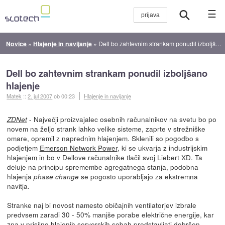
☰
Novice
»
Hlajenje in navijanje
»
Dell bo zahtevnim strankam ponudil izboljšano hlajenje
Dell bo zahtevnim strankam ponudil izboljšano
hlajenje
Matek
::
2. jul 2007
ob 00:23
Hlajenje in navijanje
- Največji proizvajalec osebnih računalnikov na svetu bo po
ZDNet
novem na željo strank lahko velike sisteme, zaprte v strežniške
omare, opremil z naprednim hlajenjem. Sklenili so pogodbo s
podjetjem
Emerson Network Power
, ki se ukvarja z industrijskim
hlajenjem in bo v Dellove računalnike tlačil svoj Liebert XD. Ta
deluje na principu spremembe agregatnega stanja, podobna
hlajenja
se pogosto uporabljajo za ekstremna
phase change
navitja.
Stranke naj bi novost namesto običajnih ventilatorjev izbrale
predvsem zaradi 30 - 50% manjše porabe električne energije, kar
zna v prisilno hlajenih serverskih sobah predstavljati dobršen