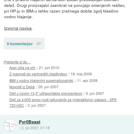
delež. Drugi proizvajalci zaenkrat ne ponujajo omenjenih rešitev,
pri HP-ju in IBM-u lahko razen zračnega dobite zgolj klasično
vodno hlajenje.
Izvorna novica
.
9 komentarjev
Preberite si še…
Acer cilja na vrh
::
21. jun 2010
Z magneti do varčnejših hladilnikov
::
18. maj 2009
IBM z vodno hlajenimi superračunalniki
::
11. apr 2008
Novosti iz Della
::
26. jun 2007
Dell z novim 13,3" ultraportable prenosnikom
::
5. jun 2007
Dell za 4.600 evrov nudi računalnik za (interaktivno) zabavo - XPS
720 H2C
::
3. jun 2007
Pyr0Beast
::
2. jul 2007, 01:18