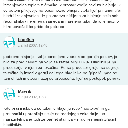
izmenjevalec toplote z črpalko, v prostor vodijo cevi za hlajenje, ki
se potem priključijo na posamezno ohišje / stolp kjer je namontiran
hladni izmenjevalec. Je pa zadeva mišljena za hlajenje celih sob
računalnikov ne enega samega in narejena tako, da jo je možno
hitro povečati če pride do potrebe.
bluefish
::
2. jul 2007, 12:48
podobno hlajenje, kot je omenjeno v enem od gornjih postov, je
bilo že pred časom na voljo za razne Mini PC-je. Hladilnik je na
procesorju, v njem pa tekočina. Ko se procesor greje, se segreje
tekočina in izpari v gornji del tega hladilnika po "pipah", nato se
tam ohladi in steče nazaj do procesorja, kjer se postopek ponovi.
Mavrik
::
2. jul 2007, 12:58
Kdo bi si mislo, da se takemu hlajenju reče "heatpipe" in ga
prenosniki uporabljajo nekje od srednjega veka dalje, na
namiznikih pa je tudi že par let stalnica v malo resnejših zračnih
hladilnikih.