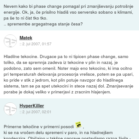
Nevem kako bi phase change pomagal pri zmanjševanju potrošnje
energije. Ok, ja, če prisilno hladiš vso serversko sobano s klimami,
pa še to ni čist tko tko.
.. spremembe argegatnega stanje česa?
Matek
::
2. jul 2007, 01:57
Hladilne tekocine. Drugace pa to ni tipicen phase change, samo
toliko, da se spremnja zadeva iz tekocine v plin in nazaj, je
podobno, zato sem omenil. Noter majo eno tekocino, ki ima ocitno
pri temperaturah delovanja procesorja vrelisce, potem se pa upari,
ko pride v stik z jedrom, kot plin potuje navzgor do hladilnega
sistema, tam se pa spet utekocini in stece nazaj dol. Zmanjsevanje
porabe je dokaj veliko v primerjavi z zracnim hlajenjem.
HyperKiller
::
2. jul 2007, 02:01
Primerne tekočine v primerni posodi
,
ki se na vročem delu spremeni v paro, in na hladnejšem
kondenzira. Običajno v takšne naprave postavljamo razna živila -