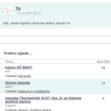
Tic
::
3. jul 2007, 00:03
Jah, samo toploto morš še vedno zbrcat vn.
Vredno ogleda ...
Tema
Sporočila
»
katero GF 8800?
69
brdi
Oddelek:
Kaj kupiti
!
Zračno hlajenje
13
sid911
Oddelek:
Hlajenje in modifikacije
»
Uporaba Thermalright SI-97 (Soc.A) za hlajenje
6
grafične kartice
kuglvinkl
Oddelek:
Novice
/
Grafične kartice