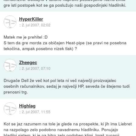
gre isti postopek kot se ga poslužujo naši gospodinjski hladilniki.
HyperKiller
::
2. jul 2007, 02:02
Matek me je prehitel :D
S tem da gre morda za običajen Heat-pipe (se pravi ne posebna
tekočina, ampak posebno nizek tlak) ?
Zheegec
::
2. jul 2007, 07:10
Drugače Dell že več kot pol leta ni več največji proizvajalec
osebnih računalnikov, sedaj je največji HP, seveda če štejemo tudi
prenosni trg.
Highlag
::
2. jul 2007, 11:55
Kot se jaz razumem na tole je glede na prospekte, ki jih ima Liebret
na razpolago zelo podobno navadnemu hladilniku. Ponujajo
hladilni sistem, ki je na hitro zelo podoben klimi. Imaš zunanji