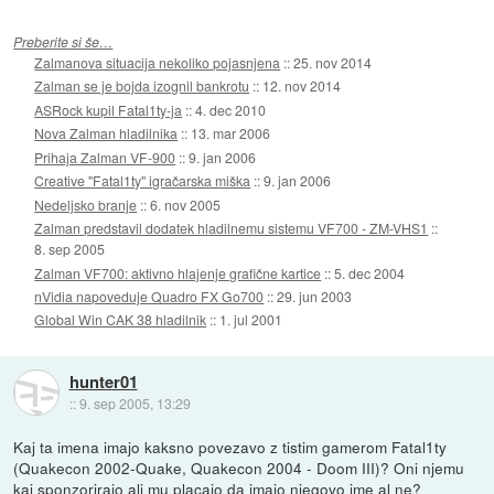
Preberite si še…
Zalmanova situacija nekoliko pojasnjena
::
25. nov 2014
Zalman se je bojda izognil bankrotu
::
12. nov 2014
ASRock kupil Fatal1ty-ja
::
4. dec 2010
Nova Zalman hladilnika
::
13. mar 2006
Prihaja Zalman VF-900
::
9. jan 2006
Creative "Fatal1ty" igračarska miška
::
9. jan 2006
Nedeljsko branje
::
6. nov 2005
Zalman predstavil dodatek hladilnemu sistemu VF700 - ZM-VHS1
::
8. sep 2005
Zalman VF700: aktivno hlajenje grafične kartice
::
5. dec 2004
nVidia napoveduje Quadro FX Go700
::
29. jun 2003
Global Win CAK 38 hladilnik
::
1. jul 2001
hunter01
::
9. sep 2005, 13:29
Kaj ta imena imajo kaksno povezavo z tistim gamerom Fatal1ty
(Quakecon 2002-Quake, Quakecon 2004 - Doom III)? Oni njemu
kaj sponzorirajo ali mu placajo da imajo njegovo ime al ne?