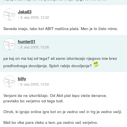
Jaka83
::
9. sep 2005, 13:32
Seveda imajo, tako kot ABIT matična plata. Men je to čisto mimo.
hunter01
::
9. sep 2005, 13:36
pa kaj on ma kaj od tega? ali samo izkoriscajo njegovo ime brez
predhodnega dovoljenja. Sploh rabijo dovoljenje?
billy
::
9. sep 2005, 13:50
Verjami da ne izkoriščajo. Od Abit plat lepo vleče denarce,
pravtako bo verjetno od tega tudi.
Otrok, ki igrajo online igre kot on je vedno več in trg je vedno večji.
Mali bo vlke pare vleko s tem..pa vedno več verjetno.