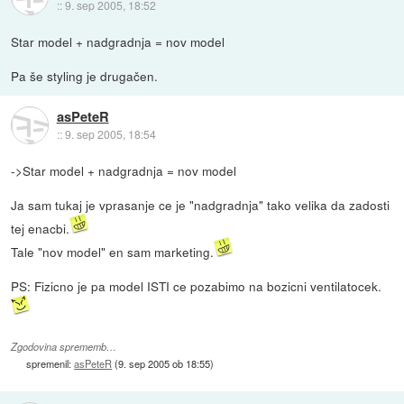
::
9. sep 2005, 18:52
Star model + nadgradnja = nov model
Pa še styling je drugačen.
asPeteR
::
9. sep 2005, 18:54
->Star model + nadgradnja = nov model
Ja sam tukaj je vprasanje ce je "nadgradnja" tako velika da zadosti
tej enacbi.
Tale "nov model" en sam marketing.
PS: Fizicno je pa model ISTI ce pozabimo na bozicni ventilatocek.
Zgodovina sprememb…
spremenil:
asPeteR
(
9. sep 2005 ob 18:55
)