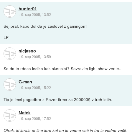
hunter01
::
9. sep 2005, 13:52
Sej praf. kapo dol da je zaslovel z gamingom!
LP
nicjasno
::
9. sep 2005, 13:59
Se da to rdeco lediko kak skenslat? Sovrazim light show vente...
G-man
::
9. sep 2005, 15:22
Tip je imel pogodbro z Razer firmo za 200000$ v treh letih.
Matek
::
9. sep 2005, 17:52
Otrok, ki igrajo online igre kot on je vedno več in trg je vedno večji.