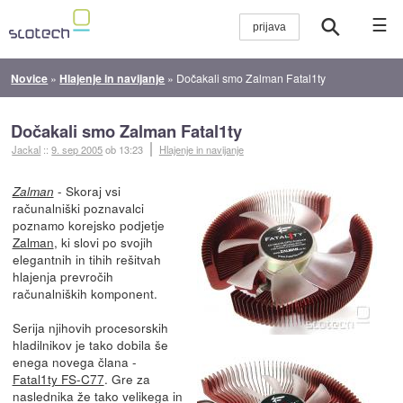
☰
Novice
»
Hlajenje in navijanje
»
Dočakali smo Zalman Fatal1ty
Dočakali smo Zalman Fatal1ty
Jackal
::
9. sep 2005
ob 13:23
Hlajenje in navijanje
- Skoraj vsi
Zalman
računalniški poznavalci
poznamo korejsko podjetje
Zalman
, ki slovi po svojih
elegantnih in tihih rešitvah
hlajenja prevročih
računalniških komponent.
Serija njihovih procesorskih
hladilnikov je tako dobila še
enega novega člana -
Fatal1ty FS-C77
. Gre za
naslednika že tako velikega in