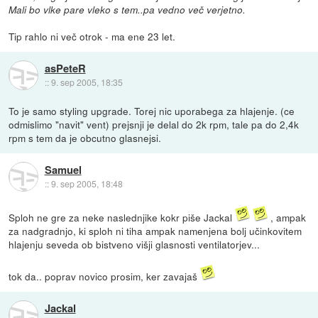
Mali bo vlke pare vleko s tem..pa vedno več verjetno.
Tip rahlo ni več otrok - ma ene 23 let.
asPeteR
::
9. sep 2005, 18:35
To je samo styling upgrade. Torej nic uporabega za hlajenje. (ce
odmislimo "navit" vent) prejsnji je delal do 2k rpm, tale pa do 2,4k
rpm s tem da je obcutno glasnejsi.
Samuel
::
9. sep 2005, 18:48
Sploh ne gre za neke naslednjike kokr piše Jackal
, ampak
za nadgradnjo, ki sploh ni tiha ampak namenjena bolj učinkovitem
hlajenju seveda ob bistveno višji glasnosti ventilatorjev...
tok da.. poprav novico prosim, ker zavajaš
Jackal