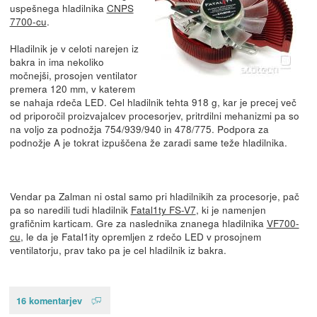
uspešnega hladilnika
CNPS
7700-cu
.
Hladilnik je v celoti narejen iz
bakra in ima nekoliko
močnejši, prosojen ventilator
premera 120 mm, v katerem
se nahaja rdeča LED. Cel hladilnik tehta 918 g, kar je precej več
od priporočil proizvajalcev procesorjev, pritrdilni mehanizmi pa so
na voljo za podnožja 754/939/940 in 478/775. Podpora za
podnožje A je tokrat izpuščena že zaradi same teže hladilnika.
Vendar pa Zalman ni ostal samo pri hladilnikih za procesorje, pač
pa so naredili tudi hladilnik
Fatal1ty FS-V7
, ki je namenjen
grafičnim karticam. Gre za naslednika znanega hladilnika
VF700-
cu
, le da je Fatal1ity opremljen z rdečo LED v prosojnem
ventilatorju, prav tako pa je cel hladilnik iz bakra.
16 komentarjev