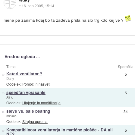
::
16. sep 2005, 15:14
mene pa zanima kdaj bo ta zadeva prsla na slo trg kdo kej ve ?
Vredno ogleda ...
Tema
Sporočila
»
Kateri ventilator ?
5
Dany
Oddelek:
Pomoč in nasveti
»
speedfan vprašanje
5
Alirio
Oddelek:
Hlajenje in modifikacije
»
sleve vs. bale bearing
34
minime
Oddelek:
Strojna oprema
»
Kompatiblinost ventilatorja in matične plošče - DA ali
5
NE?