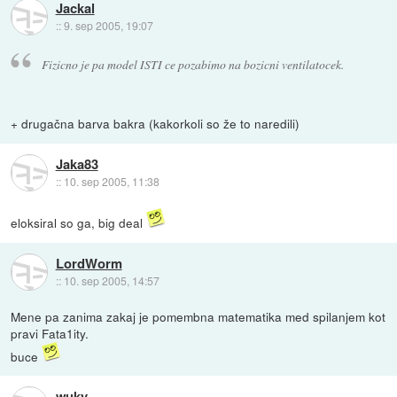
Jackal
::
9. sep 2005, 19:07
Fizicno je pa model ISTI ce pozabimo na bozicni ventilatocek.
+ drugačna barva bakra (kakorkoli so že to naredili)
Jaka83
::
10. sep 2005, 11:38
eloksiral so ga, big deal
LordWorm
::
10. sep 2005, 14:57
Mene pa zanima zakaj je pomembna matematika med spilanjem kot
pravi Fata1ity.
buce
wuky