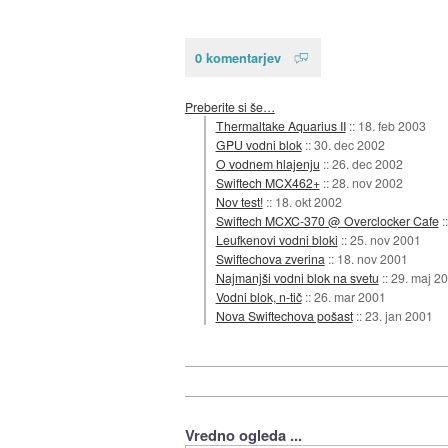
0 komentarjev
Preberite si še…
Thermaltake Aquarius II
::
18. feb 2003
GPU vodni blok
::
30. dec 2002
O vodnem hlajenju
::
26. dec 2002
Swiftech MCX462+
::
28. nov 2002
Nov test!
::
18. okt 2002
Swiftech MCXC-370 @ Overclocker Cafe
:
Leufkenovi vodni bloki
::
25. nov 2001
Swiftechova zverina
::
18. nov 2001
Najmanjši vodni blok na svetu
::
29. maj 2
Vodni blok, n-tič
::
26. mar 2001
Nova Swiftechova pošast
::
23. jan 2001
Vredno ogleda ...