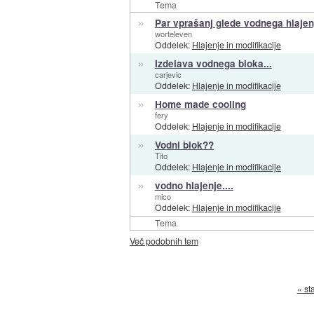
Tema
»
Par vprašanj glede vodnega hlajen
worteleven
Oddelek:
Hlajenje in modifikacije
»
Izdelava vodnega bloka...
carjevic
Oddelek:
Hlajenje in modifikacije
»
Home made cooling
fery
Oddelek:
Hlajenje in modifikacije
»
Vodni blok??
Tito
Oddelek:
Hlajenje in modifikacije
»
vodno hlajenje....
mico
Oddelek:
Hlajenje in modifikacije
Tema
Več podobnih tem
« st