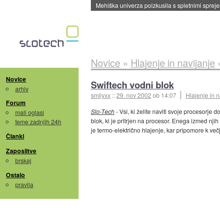
Mehiška univerza poizkusila s spletnimi sprejem
Novice
»
Hlajenje in navijanje
Novice
Swiftech vodni blok
arhiv
smilyxx
::
29. nov 2002
ob 14:07
Hlajenje in n
Forum
Slo-Tech
- Vsi, ki želite naviti svoje procesorj
mali oglasi
blok, ki je pritrjen na procesor. Enega izmed njih
teme zadnjih 24h
je termo-električno hlajenje, kar pripomore k več
Članki
Zaposlitve
brskaj
Ostalo
pravila