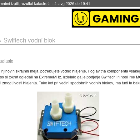
nimi izpiti, rezultat katastrofa
::
4. avg 2026 ob 19:41
»
Swiftech vodni blok
avijanje
e do njihovih skrajnih meja, potrebujete vodno hlajenje. Poglavitna komponenta vsa
 so si tokrat ogledali na
ExtremeMHz.
Izdelalo ga je podjetje Swiftech in nosi im
ji zmogljivosti hlajenja. Tako kot pri večini spodobnih vodnih blokov, ima tudi ta ba