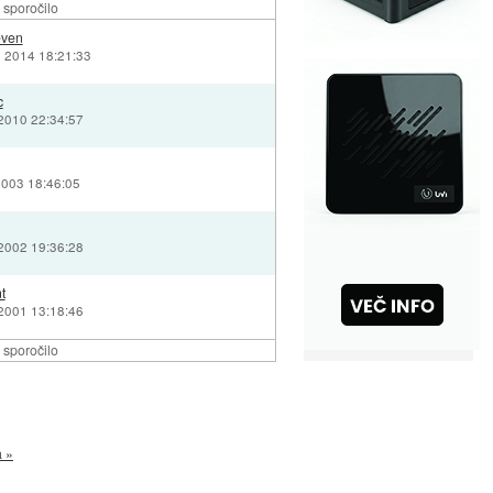
 sporočilo
even
j 2014 18:21:33
c
 2010 22:34:57
2003 18:46:05
 2002 19:36:28
t
 2001 13:18:46
 sporočilo
a »