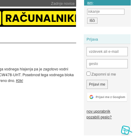
Išči:
Zadnje novice
Prijava
kega vodnega hlajenja pa je zagotovo vodni
Zapomni si me
e MCW478-UHT. Posebnost tega vodnega bloka
kreno dno.
Klik!
nov uporabnik
pozabili geslo?