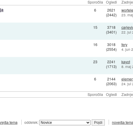
Sporočila
Ogledi
Zadnje
ja
6
2621
wortel
(2442)
23. ma
15
3718
carjevi
(3401)
22. jul
16
3018
fery
(2554)
4. jun 
23
2241
kayot
(1713)
8. maj
6
2144
elemen
(2063)
24. jul
Sporočila
Ogledi
Zadnje
arejša tema
oddelek:
novejša tem