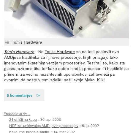
vir:
Tom's Hardware
- Na
Tom's Hardware
so na test postavili dva
Tom's Hardware
AMDjeva hladilnika za njihove procesorje, ki jih prilagajo tako
imenovanim škatelnim verzijam procesorjev. Testirali so, kako sta
glasna oziroma tiha ter kako dobro hladita procesor. Ti hladilniki so
primerni za večino nezahtevnih uporabnikov, zahtevneži pa
dvomim, da boste v tem izdelku našli svojo Meko.
Klik!
5 komentarjev
Preberite si še…
24 ohišij na kupu
::
30. apr 2003
HSF kot uničevalec AMD-jevih procesorjev
::
6. jul 2002
Kako Intel prodaja škatle.
::
14. mar 2002