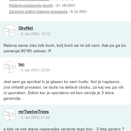
Pečenje procesorjev drugič
::
31. okt 2001
Zanimivo zračno hlajenje procesorja
::
6. jul 2001
SkyNet
::
5. apr 2003, 18:13
Rebrca sama niso tolk švoh, bolj švoh se mi zdi vent. Itak pa ga bo
zamenjal 80*80 zalman :P
tec
::
5. apr 2003, 20:50
Jest sem ga sprobal in je glasen ko sam hudic. Kot je napisano,
zna ohladit procesor, ce laufa na default clocku, za kaj vec pa niti
ni uporaben. Edino kar je uporabno od box verzije je 3 letna
garancija.
mrTwelveTrees
::
5. apr 2003, 21:24
a kdo ve kok stane najcenejša varianta tega box - 3 leta garanc ?