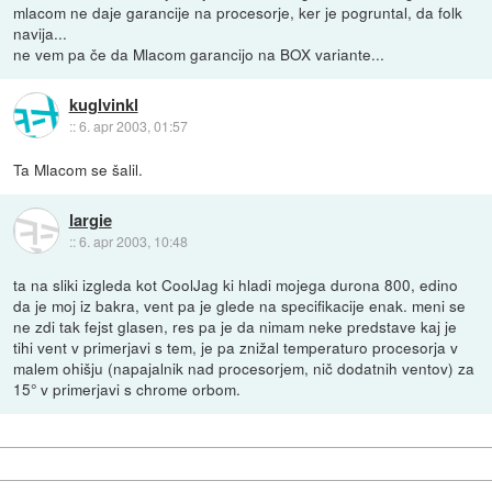
mlacom ne daje garancije na procesorje, ker je pogruntal, da folk
navija...
ne vem pa če da Mlacom garancijo na BOX variante...
kuglvinkl
::
6. apr 2003, 01:57
Ta Mlacom se šalil.
largie
::
6. apr 2003, 10:48
ta na sliki izgleda kot CoolJag ki hladi mojega durona 800, edino
da je moj iz bakra, vent pa je glede na specifikacije enak. meni se
ne zdi tak fejst glasen, res pa je da nimam neke predstave kaj je
tihi vent v primerjavi s tem, je pa znižal temperaturo procesorja v
malem ohišju (napajalnik nad procesorjem, nič dodatnih ventov) za
15° v primerjavi s chrome orbom.