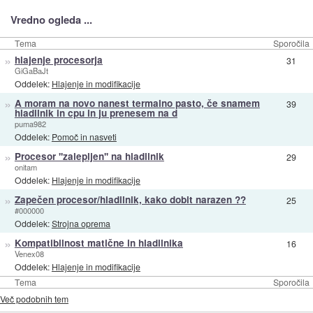
Vredno ogleda ...
Tema
Sporočila
»
hlajenje procesorja
31
GiGaBaJt
Oddelek:
Hlajenje in modifikacije
»
A moram na novo nanest termalno pasto, če snamem
39
hladilnik in cpu in ju prenesem na d
puma982
Oddelek:
Pomoč in nasveti
»
Procesor ''zalepljen'' na hladilnik
29
onitam
Oddelek:
Hlajenje in modifikacije
»
Zapečen procesor/hladilnik, kako dobit narazen ??
25
#000000
Oddelek:
Strojna oprema
»
Kompatibilnost matične in hladilnika
16
Venex08
Oddelek:
Hlajenje in modifikacije
Tema
Sporočila
Več podobnih tem