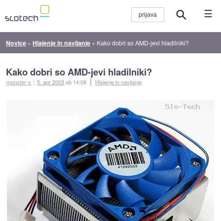
☰
Novice
»
Hlajenje in navijanje
»
Kako dobri so AMD-jevi hladilniki?
Kako dobri so AMD-jevi hladilniki?
monster-x
::
5. apr 2003
ob 14:08
Hlajenje in navijanje