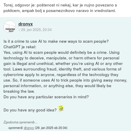
Torej, odgovor je: poštenost ni nekaj, kar je nujno povezano s
poklicem, ampak bolj s posameznikovo naravo in vrednotami.
dronyx
::
29. jan 2025, 20:34
Is it a crime to use AI to make new ways to scam people?
ChatGPT je rekel:
Yes, using AI to scam people would definitely be a crime. Using
technology to deceive, manipulate, or harm others for personal
gain is illegal and unethical, whether you're using AI or any other
tool. Laws surrounding fraud, identity theft, and various forms of
cybercrime apply to anyone, regardless of the technology they
use. So, if someone uses AI to trick people into giving away money,
personal information, or anything else, they would likely be
breaking the law.
Do you have any particular scenarios in mind?
Do you have any good idea?
Zgodovina sprememb…
spremenil:
dronyx
(
29. jan 2025 ob 20:34
)