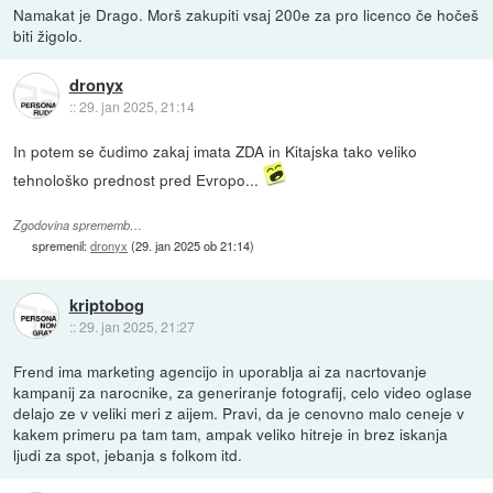
Namakat je Drago. Morš zakupiti vsaj 200e za pro licenco če hočeš
biti žigolo.
dronyx
::
29. jan 2025, 21:14
In potem se čudimo zakaj imata ZDA in Kitajska tako veliko
tehnološko prednost pred Evropo...
Zgodovina sprememb…
spremenil:
dronyx
(
29. jan 2025 ob 21:14
)
kriptobog
::
29. jan 2025, 21:27
Frend ima marketing agencijo in uporablja ai za nacrtovanje
kampanij za narocnike, za generiranje fotografij, celo video oglase
delajo ze v veliki meri z aijem. Pravi, da je cenovno malo ceneje v
kakem primeru pa tam tam, ampak veliko hitreje in brez iskanja
ljudi za spot, jebanja s folkom itd.