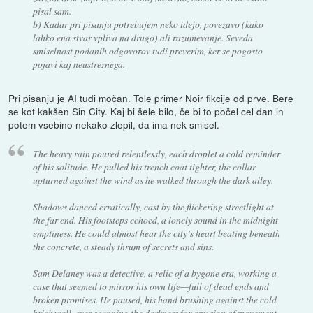
pisal sam.
b) Kadar pri pisanju potrebujem neko idejo, povezavo (kako
lahko ena stvar vpliva na drugo) ali razumevanje. Seveda
smiselnost podanih odgovorov tudi preverim, ker se pogosto
pojavi kaj neustreznega.
Pri pisanju je AI tudi močan. Tole primer Noir fikcije od prve. Bere
se kot kakšen Sin City. Kaj bi šele bilo, če bi to počel cel dan in
potem vsebino nekako zlepil, da ima nek smisel.
The heavy rain poured relentlessly, each droplet a cold reminder
of his solitude. He pulled his trench coat tighter, the collar
upturned against the wind as he walked through the dark alley.
Shadows danced erratically, cast by the flickering streetlight at
the far end. His footsteps echoed, a lonely sound in the midnight
emptiness. He could almost hear the city’s heart beating beneath
the concrete, a steady thrum of secrets and sins.
Sam Delaney was a detective, a relic of a bygone era, working a
case that seemed to mirror his own life—full of dead ends and
broken promises. He paused, his hand brushing against the cold
brick wall, eyes scanning the darkness for any sign of movement.