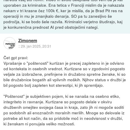
uporaben za kriminalce. Ena tetica v Franciji mislim da je nakazala
nekam v tri krasne čez 100k €, ker je mislila, da je Brad Pit res na
operaciji in mu je zmanjkalo denarja. SO pa tu zanesljivo še
področja, ki se bodo šele razvila. Kriminalci verjetno študirajo, kaj
je konkurenčna prednost AI pred obstoječimi nategi.
Zimonem
::
29. jan 2025, 20:31
Čet gpt pravi:
Vprašanje o "poštenosti" kurtizan je precej zapleteno in je odvisno
od konteksta in osebnih vrednot. Kurtizane so v zgodovini pogosto
veljale za izobražene, prefinjene in družabno spretne ženske, ki so
bile družabnice bogatih ali vplivnih moških. Njihov status v družbi je
bil pogosto bolj zapleten kot stereotipi, ki jih spremljajo.
"Poštenost" je subjektiven pojem, ki se nanaša na osebno etiko,
integriteto in ravnanje. Kurtizane so pogosto delale v okviru
družbenih omejitev svojega časa in kraja, zato jih ni mogoče soditi
po sodobnih ali enoznačnih moralnih merilih. Mnoge so delovale iz
potrebe ali kot način, da so pridobile moč in neodvisnost v družbi,
ki ženskam ni ponujala veliko možnosti.