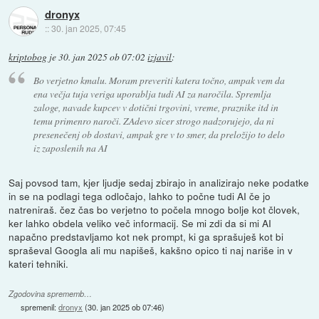
dronyx
::
30. jan 2025, 07:45
kriptobog
je
30. jan 2025 ob 07:02
izjavil
:
Bo verjetno kmalu. Moram preveriti katera točno, ampak vem da
ena večja tuja veriga uporablja tudi AI za naročila. Spremlja
zaloge, navade kupcev v dotični trgovini, vreme, praznike itd in
temu primenro naroči. ZAdevo sicer strogo nadzorujejo, da ni
presenečenj ob dostavi, ampak gre v to smer, da preložijo to delo
iz zaposlenih na AI
Saj povsod tam, kjer ljudje sedaj zbirajo in analizirajo neke podatke
in se na podlagi tega odločajo, lahko to počne tudi AI če jo
natreniraš. čez čas bo verjetno to počela mnogo bolje kot človek,
ker lahko obdela veliko več informacij. Se mi zdi da si mi AI
napačno predstavljamo kot nek prompt, ki ga sprašuješ kot bi
spraševal Googla ali mu napišeš, kakšno opico ti naj nariše in v
kateri tehniki.
Zgodovina sprememb…
spremenil:
dronyx
(
30. jan 2025 ob 07:46
)