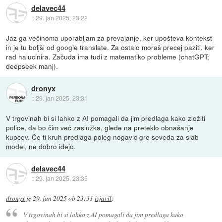
delavec44
::
29. jan 2025, 23:22
Jaz ga večinoma uporabljam za prevajanje, ker upošteva kontekst
in je tu boljši od google translate. Za ostalo moraš precej paziti, ker
rad halucinira. Začuda ima tudi z matematiko probleme (chatGPT;
deepseek manj).
dronyx
::
29. jan 2025, 23:31
V trgovinah bi si lahko z AI pomagali da jim predlaga kako zložiti
police, da bo čim več zaslužka, glede na preteklo obnašanje
kupcev. Če ti kruh predlaga poleg nogavic gre seveda za slab
model, ne dobro idejo.
delavec44
::
29. jan 2025, 23:35
dronyx
je
29. jan 2025 ob 23:31
izjavil
:
V trgovinah bi si lahko z AI pomagali da jim predlaga kako