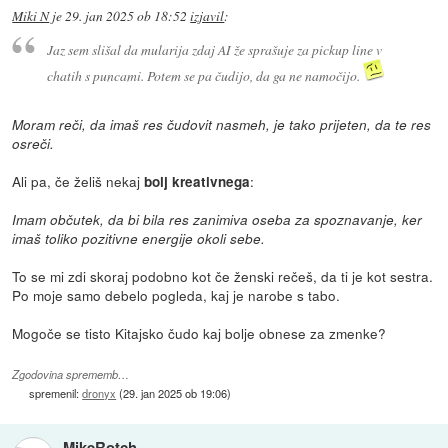
Miki N
je
29. jan 2025 ob 18:52
izjavil
:
Jaz sem slišal da mularija zdaj AI že sprašuje za pickup line v
chatih s puncami. Potem se pa čudijo, da ga ne namočijo.
Moram reči, da imaš res čudovit nasmeh, je tako prijeten, da te res
osreči.
Ali pa, če želiš nekaj
:
bolj kreativnega
Imam občutek, da bi bila res zanimiva oseba za spoznavanje, ker
imaš toliko pozitivne energije okoli sebe.
To se mi zdi skoraj podobno kot če ženski rečeš, da ti je kot sestra.
Po moje samo debelo pogleda, kaj je narobe s tabo.
Mogoče se tisto Kitajsko čudo kaj bolje obnese za zmenke?
Zgodovina sprememb…
spremenil:
dronyx
(
29. jan 2025 ob 19:06
)
MikeRotch