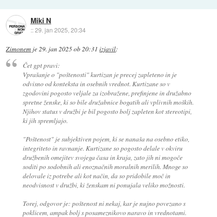
Miki N
::
29. jan 2025, 20:34
Zimonem
je
29. jan 2025 ob 20:31
izjavil
:
Čet gpt pravi:
Vprašanje o "poštenosti" kurtizan je precej zapleteno in je
odvisno od konteksta in osebnih vrednot. Kurtizane so v
zgodovini pogosto veljale za izobražene, prefinjene in družabno
spretne ženske, ki so bile družabnice bogatih ali vplivnih moških.
Njihov status v družbi je bil pogosto bolj zapleten kot stereotipi,
ki jih spremljajo.
"Poštenost" je subjektiven pojem, ki se nanaša na osebno etiko,
integriteto in ravnanje. Kurtizane so pogosto delale v okviru
družbenih omejitev svojega časa in kraja, zato jih ni mogoče
soditi po sodobnih ali enoznačnih moralnih merilih. Mnoge so
delovale iz potrebe ali kot način, da so pridobile moč in
neodvisnost v družbi, ki ženskam ni ponujala veliko možnosti.
Torej, odgovor je: poštenost ni nekaj, kar je nujno povezano s
poklicem, ampak bolj s posameznikovo naravo in vrednotami.