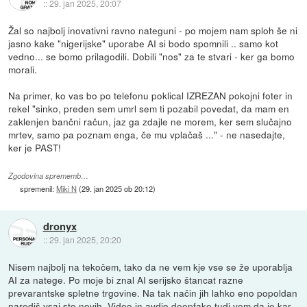
::
29. jan 2025, 20:07
Žal so najbolj inovativni ravno nateguni - po mojem nam sploh še ni
jasno kake "nigerijske" uporabe AI si bodo spomnili .. samo kot
vedno... se bomo prilagodili. Dobili "nos" za te stvari - ker ga bomo
morali.
Na primer, ko vas bo po telefonu poklical IZREZAN pokojni foter in
rekel "sinko, preden sem umrl sem ti pozabil povedat, da mam en
zaklenjen bančni račun, jaz ga zdajle ne morem, ker sem slučajno
mrtev, samo pa poznam enga, če mu vplačaš ..." - ne nasedajte,
ker je PAST!
Zgodovina sprememb…
spremenil:
Miki N
(
29. jan 2025 ob 20:12
)
dronyx
::
29. jan 2025, 20:20
Nisem najbolj na tekočem, tako da ne vem kje vse se že uporablja
AI za natege. Po moje bi znal AI serijsko štancat razne
prevarantske spletne trgovine. Na tak način jih lahko eno popoldan
narediš vsaj sto novih. Video in avdio deepfake tudi vem da je kar