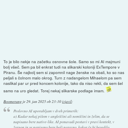
To je bilo nekje na začetku osnovne šole. Samo so mi AI majmuni
bolj všeč. Sem pa bil enkrat tudi na slikarski koloniji ExTempore v
Piranu. Še najbolj sem si zapomnil nage ženske na obali, ko so nas
peljali s čolnom malo okrog. Turn z nadangelom Mihaelom pa sem
naslikal par ur pred koncem kolonije, tako da niso rekli, da sem šel
samo na uro gledat. Torej nekaj slikarske podlage imam.
Boomerang
je
29. jan 2025 ob 23:10
izjavil
:
Poslovno AI uporabljam v dveh primerih:
a) Kadar nekaj pišem v angleščini ali nemščini in želim, da se
napisano bere native-like. AI ponavadi postavi v pravi kontekt, v
žargon in se napisano bere bolj naravno, kakor če bi besedilo