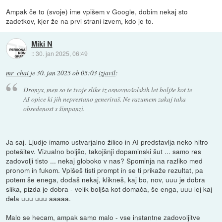
Ampak če to (svoje) ime vpišem v Google, dobim nekaj sto
zadetkov, kjer že na prvi strani izvem, kdo je to.
Miki N
::
30. jan 2025, 06:49
mr_chai
je
30. jan 2025 ob 05:03
izjavil
:
Dronyx, men so te tvoje slike iz osnovnošolskih let boljše kot te
AI opice ki jih neprestano generiraš. Ne razumem zakaj taka
obsedenost s šimpanzi.
Ja saj. Ljudje imamo ustvarjalno žilico in AI predstavlja neko hitro
potešitev. Vizualno boljšo, takojšnji dopaminski šut ... samo res
zadovolji tisto ... nekaj globoko v nas? Spominja na razliko med
pronom in fukom. Vpišeš tisti prompt in se ti prikaže rezultat, pa
potem še enega, dodaš nekaj, klikneš, kaj bo, nov, uuu je dobra
slika, pizda je dobra - velik boljša kot domača, še enga, uuu lej kaj
dela uuu uuu aaaaa.
Malo se hecam, ampak samo malo - vse instantne zadovoljitve