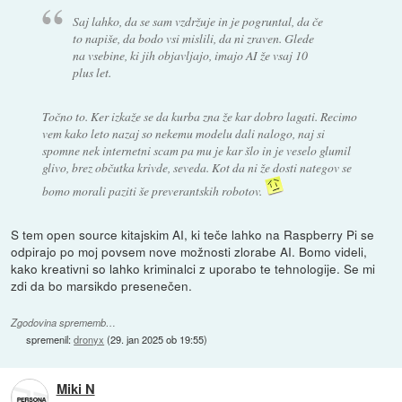
Saj lahko, da se sam vzdržuje in je pogruntal, da če
to napiše, da bodo vsi mislili, da ni zraven. Glede
na vsebine, ki jih objavljajo, imajo AI že vsaj 10
plus let.
Točno to. Ker izkaže se da kurba zna že kar dobro lagati. Recimo
vem kako leto nazaj so nekemu modelu dali nalogo, naj si
spomne nek internetni scam pa mu je kar šlo in je veselo glumil
glivo, brez občutka krivde, seveda. Kot da ni že dosti nategov se
bomo morali paziti še preverantskih robotov.
S tem open source kitajskim AI, ki teče lahko na Raspberry Pi se
odpirajo po moj povsem nove možnosti zlorabe AI. Bomo videli,
kako kreativni so lahko kriminalci z uporabo te tehnologije. Se mi
zdi da bo marsikdo presenečen.
Zgodovina sprememb…
spremenil:
dronyx
(
29. jan 2025 ob 19:55
)
Miki N