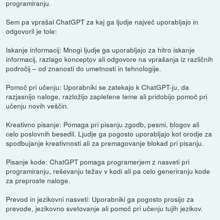
programiranju.
Sem pa vprašal ChatGPT za kaj ga ljudje največ uporabljajo in
odgovoril je tole:
Iskanje informacij: Mnogi ljudje ga uporabljajo za hitro iskanje
informacij, razlago konceptov ali odgovore na vprašanja iz različnih
področij – od znanosti do umetnosti in tehnologije.
Pomoč pri učenju: Uporabniki se zatekajo k ChatGPT-ju, da
razjasnijo naloge, razložijo zapletene teme ali pridobijo pomoč pri
učenju novih veščin.
Kreativno pisanje: Pomaga pri pisanju zgodb, pesmi, blogov ali
celo poslovnih besedil. Ljudje ga pogosto uporabljajo kot orodje za
spodbujanje kreativnosti ali za premagovanje blokad pri pisanju.
Pisanje kode: ChatGPT pomaga programerjem z nasveti pri
programiranju, reševanju težav v kodi ali pa celo generiranju kode
za preproste naloge.
Prevod in jezikovni nasveti: Uporabniki ga pogosto prosijo za
prevode, jezikovno svetovanje ali pomoč pri učenju tujih jezikov.