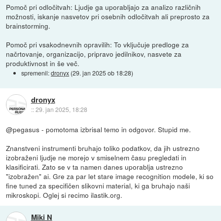
Pomoč pri odločitvah: Ljudje ga uporabljajo za analizo različnih
možnosti, iskanje nasvetov pri osebnih odločitvah ali preprosto za
brainstorming.
Pomoč pri vsakodnevnih opravilih: To vključuje predloge za
načrtovanje, organizacijo, pripravo jedilnikov, nasvete za
produktivnost in še več.
spremenil:
dronyx
(
29. jan 2025 ob 18:28
)
dronyx
::
29. jan 2025, 18:28
@pegasus - pomotoma izbrisal temo in odgovor. Stupid me.
Znanstveni instrumenti bruhajo toliko podatkov, da jih ustrezno
izobraženi ljudje ne morejo v smiselnem času pregledati in
klasificirati. Zato se v ta namen danes uporablja ustrezno
"izobražen" ai. Gre za par let stare image recognition modele, ki so
fine tuned za specifičen slikovni material, ki ga bruhajo naši
mikroskopi. Oglej si recimo ilastik.org.
Miki N