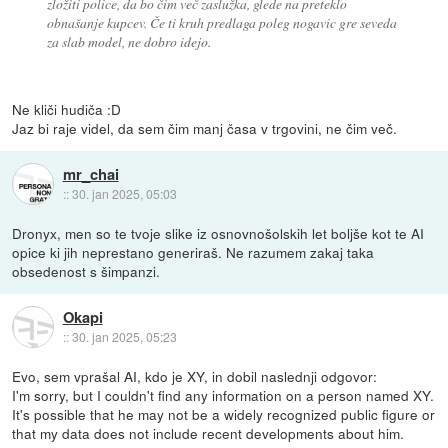
zložiti police, da bo čim več zaslužka, glede na preteklo
obnašanje kupcev. Če ti kruh predlaga poleg nogavic gre seveda
za slab model, ne dobro idejo.
Ne kliči hudiča :D
Jaz bi raje videl, da sem čim manj časa v trgovini, ne čim več.
mr_chai
::
30. jan 2025, 05:03
Dronyx, men so te tvoje slike iz osnovnošolskih let boljše kot te AI
opice ki jih neprestano generiraš. Ne razumem zakaj taka
obsedenost s šimpanzi.
Okapi
::
30. jan 2025, 05:23
Evo, sem vprašal AI, kdo je XY, in dobil naslednji odgovor:
I'm sorry, but I couldn't find any information on a person named XY.
It's possible that he may not be a widely recognized public figure or
that my data does not include recent developments about him.