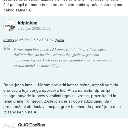
šef pristopil do mene in me na prefinjen način vprašal kako naj me
nekdo zamenja.
kriptobog
::
30. jan 2025, 07:02
dronyx
je
29. jan 2025 ob 23:31
izjavil
:
V trgovinah bi si lahko z AI pomagali da jim predlaga kako
zložiti police, da bo čim več zaslužka, glede na preteklo
obnašanje kupcev. Če ti kruh predlaga poleg nogavic gre seveda
za slab model, ne dobro idejo.
Bo verjetno kmalu. Moram preveriti katera točno, ampak vem da
ena večja tuja veriga uporablja tudi AI za naročila. Spremlja
zaloge, navade kupcev v dotični trgovini, vreme, praznike itd in
temu primenro naroči. ZAdevo sicer strogo nadzorujejo, da ni
presenečenj ob dostavi, ampak gre v to smer, da preložijo to delo
iz zaposlenih na AI
OutOfTheBox