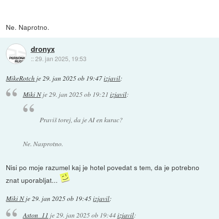
Ne. Naprotno.
dronyx
::
29. jan 2025, 19:53
MikeRotch
je
29. jan 2025 ob 19:47
izjavil
:
Miki N
je
29. jan 2025 ob 19:21
izjavil
:
Praviš torej, da je AI en kurac?
Ne. Nasprotno.
Nisi po moje razumel kaj je hotel povedat s tem, da je potrebno
znat uporabljat...
Miki N
je
29. jan 2025 ob 19:45
izjavil
:
Aston_11
je
29. jan 2025 ob 19:44
izjavil
: