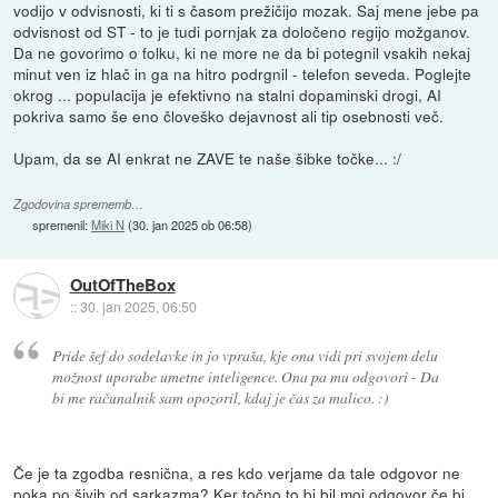
vodijo v odvisnosti, ki ti s časom prežičijo mozak. Saj mene jebe pa
odvisnost od ST - to je tudi pornjak za določeno regijo možganov.
Da ne govorimo o folku, ki ne more ne da bi potegnil vsakih nekaj
minut ven iz hlač in ga na hitro podrgnil - telefon seveda. Poglejte
okrog ... populacija je efektivno na stalni dopaminski drogi, AI
pokriva samo še eno človeško dejavnost ali tip osebnosti več.
Upam, da se AI enkrat ne ZAVE te naše šibke točke... :/
Zgodovina sprememb…
spremenil:
Miki N
(
30. jan 2025 ob 06:58
)
OutOfTheBox
::
30. jan 2025, 06:50
Pride šef do sodelavke in jo vpraša, kje ona vidi pri svojem delu
možnost uporabe umetne inteligence. Ona pa mu odgovori - Da
bi me računalnik sam opozoril, kdaj je čas za malico. :)
Če je ta zgodba resnična, a res kdo verjame da tale odgovor ne
poka po šivih od sarkazma? Ker točno to bi bil moj odgovor če bi