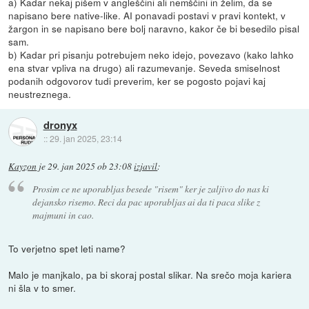
a) Kadar nekaj pišem v angleščini ali nemščini in želim, da se
napisano bere native-like. AI ponavadi postavi v pravi kontekt, v
žargon in se napisano bere bolj naravno, kakor če bi besedilo pisal
sam.
b) Kadar pri pisanju potrebujem neko idejo, povezavo (kako lahko
ena stvar vpliva na drugo) ali razumevanje. Seveda smiselnost
podanih odgovorov tudi preverim, ker se pogosto pojavi kaj
neustreznega.
dronyx
::
29. jan 2025, 23:14
Kayzon
je
29. jan 2025 ob 23:08
izjavil
:
Prosim ce ne uporabljas besede "risem" ker je zaljivo do nas ki
dejansko risemo. Reci da pac uporabljas ai da ti paca slike z
majmuni in cao.
To verjetno spet leti name?
Malo je manjkalo, pa bi skoraj postal slikar. Na srečo moja kariera
ni šla v to smer.