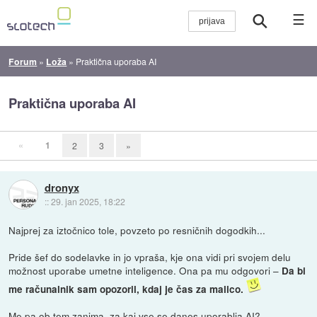
☰
Forum
»
Loža
»
Praktična uporaba AI
Praktična uporaba AI
«
1
2
3
»
dronyx
::
29. jan 2025, 18:22
Najprej za iztočnico tole, povzeto po resničnih dogodkih...
Pride šef do sodelavke in jo vpraša, kje ona vidi pri svojem delu
možnost uporabe umetne inteligence. Ona pa mu odgovori –
Da bi
me računalnik sam opozoril, kdaj je čas za malico.
Me pa ob tem zanima, za kaj vse se danes uporablja AI?