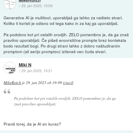
::
29. jan 2025, 19:09
Generative AI je multitool, uporabljaš ga lahko za nešteto stvari.
Koliko ti koristi je odisno od tega kako in za kaj ga uporabljaš.
Pa podobno kot pri ostalih orodjih. ZELO pomembno je, da ga znaš
pravilno uporabljati. Če pišeš enovrstične prompte brez konteksta
bodo rezultati bogi. Po drugi strani lahko z dobro naštudiranim
promptom (ali serijo promptov) iztisneš ven čuda stvari.
Miki N
::
29. jan 2025, 19:21
MikeRotch
je
29. jan 2025 ob 19:09
izjavil
:
Pa podobno kot pri ostalih orodjih. ZELO pomembno je, da ga
znaš pravilno uporabljati.
Praviš torej, da je AI en kurac?