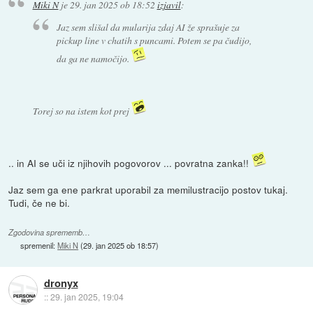
Miki N
je
29. jan 2025 ob 18:52
izjavil
:
Jaz sem slišal da mularija zdaj AI že sprašuje za
pickup line v chatih s puncami. Potem se pa čudijo,
da ga ne namočijo.
Torej so na istem kot prej
.. in AI se uči iz njihovih pogovorov ... povratna zanka!!
Jaz sem ga ene parkrat uporabil za memilustracijo postov tukaj.
Tudi, če ne bi.
Zgodovina sprememb…
spremenil:
Miki N
(
29. jan 2025 ob 18:57
)
dronyx
::
29. jan 2025, 19:04