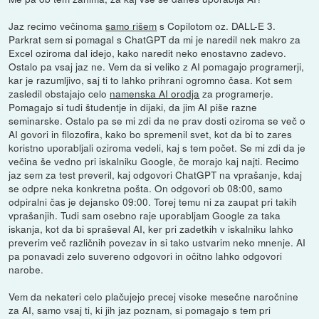
Jaz recimo večinoma
samo rišem
s Copilotom oz. DALL-E 3.
Parkrat sem si pomagal s ChatGPT da mi je naredil nek makro za
Excel oziroma dal idejo, kako naredit neko enostavno zadevo.
Ostalo pa vsaj jaz ne. Vem da si veliko z AI pomagajo programerji,
kar je razumljivo, saj ti to lahko prihrani ogromno časa. Kot sem
zasledil obstajajo celo
namenska AI orodja
za programerje.
Pomagajo si tudi študentje in dijaki, da jim AI piše razne
seminarske. Ostalo pa se mi zdi da ne prav dosti oziroma se več o
AI govori in filozofira, kako bo spremenil svet, kot da bi to zares
koristno uporabljali oziroma vedeli, kaj s tem počet. Se mi zdi da je
večina še vedno pri iskalniku Google, če morajo kaj najti. Recimo
jaz sem za test preveril, kaj odgovori ChatGPT na vprašanje, kdaj
se odpre neka konkretna pošta. On odgovori ob 08:00, samo
odpiralni čas je dejansko 09:00. Torej temu ni za zaupat pri takih
vprašanjih. Tudi sam osebno raje uporabljam Google za taka
iskanja, kot da bi spraševal AI, ker pri zadetkih v iskalniku lahko
preverim več različnih povezav in si tako ustvarim neko mnenje. AI
pa ponavadi zelo suvereno odgovori in očitno lahko odgovori
narobe.
Vem da nekateri celo plačujejo precej visoke mesečne naročnine
za AI, samo vsaj ti, ki jih jaz poznam, si pomagajo s tem pri