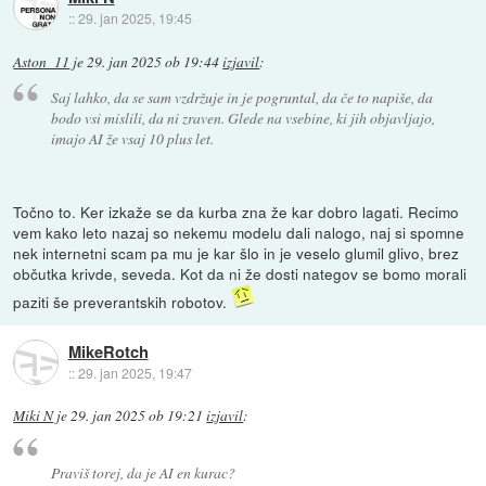
::
29. jan 2025, 19:45
Aston_11
je
29. jan 2025 ob 19:44
izjavil
:
Saj lahko, da se sam vzdržuje in je pogruntal, da če to napiše, da
bodo vsi mislili, da ni zraven. Glede na vsebine, ki jih objavljajo,
imajo AI že vsaj 10 plus let.
Točno to. Ker izkaže se da kurba zna že kar dobro lagati. Recimo
vem kako leto nazaj so nekemu modelu dali nalogo, naj si spomne
nek internetni scam pa mu je kar šlo in je veselo glumil glivo, brez
občutka krivde, seveda. Kot da ni že dosti nategov se bomo morali
paziti še preverantskih robotov.
MikeRotch
::
29. jan 2025, 19:47
Miki N
je
29. jan 2025 ob 19:21
izjavil
:
Praviš torej, da je AI en kurac?