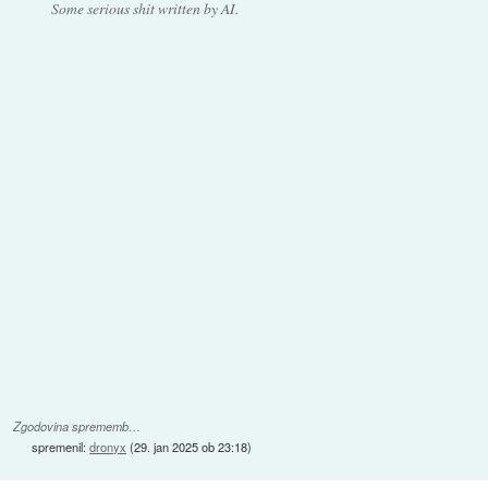
Some serious shit written by AI.
Zgodovina sprememb…
spremenil:
dronyx
(
29. jan 2025 ob 23:18
)