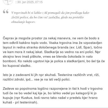
::
30. jan 2025, 07:15
V trgovinah bi si lahko z AI pomagali da jim predlaga kako
zložiti police, da bo čim več zaslužka, glede na preteklo
obnašanje kupcev.
Čeprav je mogoče prostor za nekaj manevra, ne vem če bodo s
tem odkrili kakšno toplo vodo. Vsaka trgovina ima že vzpostavljen
layout in redna stranka določenega branda (ex: Lidl, Spar), točno
ve kam mora it nekaj iskat. Sladkarije so vedno na eni polici. Npr
skrajno levo imaš piškote, vmes se blenda čokolada in nato
bomboni. Ko nekdo ugotovi kje je polica s sladkarijami, bo šel tja če
bo kupoval sladko.
Isto je z zadevami ki jih npr skuhaš. Testenine različnih vrst, riži,
različni zdrobi, ipd,.. vse je na isti večji polici.
Zadeve so popolnoma logično razporejene in tist k hodi v trgovino
tudi če ne bo vedel kaj kje je, bo lahko vedel po kategoriji ki jo
kupuje (npr Kuskus, boš ravno tako našel v predelu kjer hrano
kuhaš - pri testeninah).