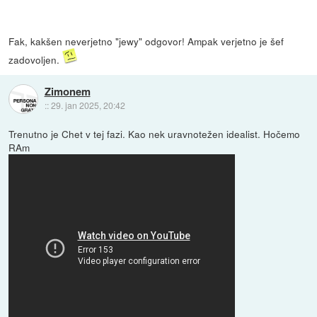
Fak, kakšen neverjetno "jewy" odgovor! Ampak verjetno je šef
zadovoljen.
Zimonem
::
29. jan 2025, 20:42
Trenutno je Chet v tej fazi. Kao nek uravnotežen idealist. Hočemo
RAm