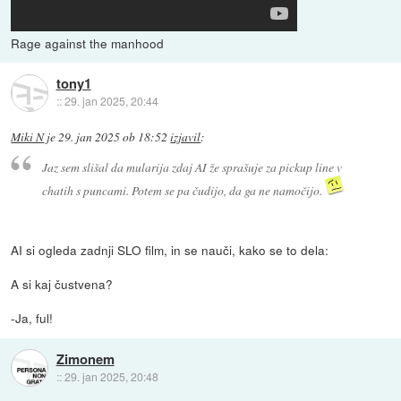
Rage against the manhood
tony1
::
29. jan 2025, 20:44
Miki N
je
29. jan 2025 ob 18:52
izjavil
:
Jaz sem slišal da mularija zdaj AI že sprašuje za pickup line v
chatih s puncami. Potem se pa čudijo, da ga ne namočijo.
AI si ogleda zadnji SLO film, in se nauči, kako se to dela:
A si kaj čustvena?
-Ja, ful!
Zimonem
::
29. jan 2025, 20:48