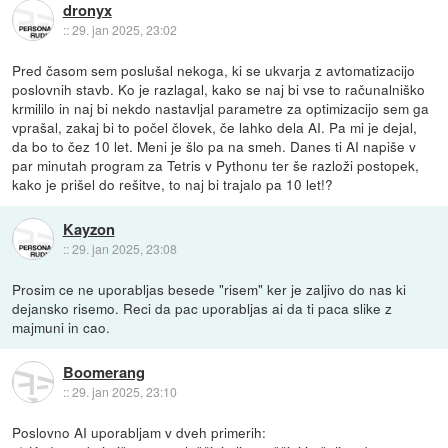
dronyx
::
29. jan 2025, 23:02
Pred časom sem poslušal nekoga, ki se ukvarja z avtomatizacijo
poslovnih stavb. Ko je razlagal, kako se naj bi vse to računalniško
krmililo in naj bi nekdo nastavljal parametre za optimizacijo sem ga
vprašal, zakaj bi to počel človek, če lahko dela AI. Pa mi je dejal,
da bo to čez 10 let. Meni je šlo pa na smeh. Danes ti AI napiše v
par minutah program za Tetris v Pythonu ter še razloži postopek,
kako je prišel do rešitve, to naj bi trajalo pa 10 let!?
Kayzon
::
29. jan 2025, 23:08
Prosim ce ne uporabljas besede "risem" ker je zaljivo do nas ki
dejansko risemo. Reci da pac uporabljas ai da ti paca slike z
majmuni in cao.
Boomerang
::
29. jan 2025, 23:10
Poslovno AI uporabljam v dveh primerih: