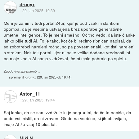
dronyx
::
29. jan 2025, 19:39
Meni je zanimiv tudi portal 24ur, kjer je pod vsakim člankom
opomba, da je vsebina ustvarjena brez uporabe generativne
umetne inteligence. To je meni smešno. Očitno vedo, da iste članke
lahko piše tudi AI. To je tako, kot če bi recimo ribničan napisal, da
so zobotrebci narejeni ročno, so pa povsem enaki, kot tisti narejeni
s strojem. Nek tak portal, kjer ni neke velike dodane vrednosti, bi
po moje znala AI sama vzdrževat, če bi malo pobrala po spletu.
Zgodovina sprememb…
spremenil:
dronyx
(
29. jan 2025 ob 19:41
)
Aston_11
::
29. jan 2025, 19:44
Saj lahko, da se sam vzdržuje in je pogruntal, da če to napiše, da
bodo vsi mislili, da ni zraven. Glede na vsebine, ki jih objavljajo,
imajo AI že vsaj 10 plus let.
Miki N