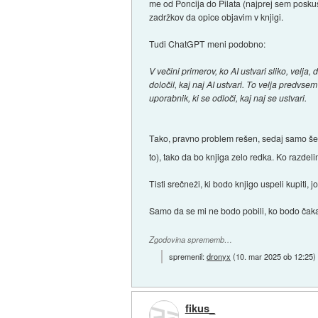
me od Poncija do Pilata (najprej sem poskus
zadržkov da opice objavim v knjigi.
Tudi ChatGPT meni podobno:
V večini primerov, ko AI ustvari sliko, velja, 
določil, kaj naj AI ustvari. To velja predvs
uporabnik, ki se odloči, kaj naj se ustvari.
Tako, pravno problem rešen, sedaj samo še 
to), tako da bo knjiga zelo redka. Ko razd
Tisti srečneži, ki bodo knjigo uspeli kupiti,
Samo da se mi ne bodo pobili, ko bodo čakali
Zgodovina sprememb…
spremenil:
dronyx
(
10. mar 2025 ob 12:25
)
fikus_