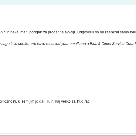
opic
in
nekaj manj podgan
za prodat na avkciji. Odgovorili so mi zaenkrat samo tole
ssage is to confirm we have received your email and a Bids & Client Service Coordin
iložnosti, ki sem jim jo dal. Tu ni kaj veliko za študirat.