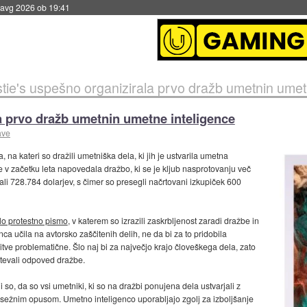
 avg 2026 ob 19:41
stie's uspešno organizirala prvo dražb umetnin umet
la prvo dražb umetnin umetne inteligence
ave
 na kateri so dražili umetniška dela, ki jih je ustvarila umetna
že v začetku leta napovedala dražbo, ki se je kljub nasprotovanju več
rali 728.784 dolarjev, s čimer so presegli načrtovani izkupiček 600
lo protestno pismo
, v katerem so izrazili zaskrbljenost zaradi dražbe in
enca učila na avtorsko zaščitenih delih, ne da bi za to pridobila
itve problematične. Šlo naj bi za največjo krajo človeškega dela, zato
htevali odpoved dražbe.
 so, da so vsi umetniki, ki so na dražbi ponujena dela ustvarjali z
obsežnim opusom. Umetno inteligenco uporabljajo zgolj za izboljšanje