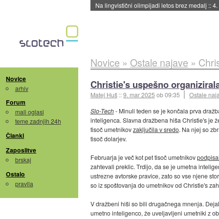
Na lingvistični olimpijadi letos brez medalj
::
4.
Novice
»
Ostale najave
»
Chri
Novice
Christie's uspešno organizira
arhiv
Matej Huš
::
9. mar 2025
ob 09:35
Ostale naj
Forum
Slo-Tech
- Minuli teden se je končala prva dražba,
mali oglasi
inteligenca. Slavna dražbena hiša Christie's je 
teme zadnjih 24h
tisoč umetnikov
zaključila v sredo
. Na njej so zb
Članki
tisoč dolarjev.
Zaposlitve
Februarja je več kot pet tisoč umetnikov
podpisa
brskaj
zahtevali preklic. Trdijo, da se je umetna intelig
Ostalo
ustrezne avtorske pravice, zato so vse njene stor
pravila
so iz spoštovanja do umetnikov od Christie's za
V dražbeni hiši so bili drugačnega mnenja. Dejali
umetno inteligenco, že uveljavljeni umetniki z 