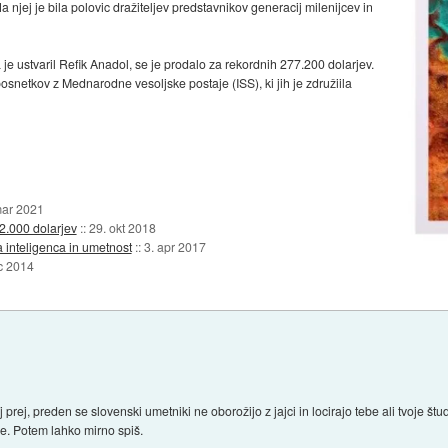
Na njej je bila polovic dražiteljev predstavnikov generacij milenijcev in
a je ustvaril Refik Anadol, se je prodalo za rekordnih 277.200 dolarjev.
 posnetkov z Mednarodne vesoljske postaje (ISS), ki jih je združiila
mar 2021
32.000 dolarjev
::
29. okt 2018
a inteligenca in umetnost
::
3. apr 2017
c 2014
prej, preden se slovenski umetniki ne oborožijo z jajci in locirajo tebe ali tvoje štu
e. Potem lahko mirno spiš.