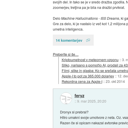
svojih del. In tako se je v sredo dražba zgodila. 
zoomerjev, tretjina pa je bila na dražbi prvikrat.
Delo
Machine Hallucinations - ISS Dreams
, ki g
Gre za delo, ki je nastalo iz več kot 1,2 milijona
umetna inteligenca.
14 komentarjev
Preberite si še…
Kriptoumetnost v meteornem vzponu
::
3. 
Sliko, narisano s pomočjo AI, prodali za 4
Filmi, slike in glasba: Ko se srečata umetn
Apple-I to pot za 365.000 dolarjev
::
12. de
Rekordna cena za Apple-I
::
23. okt 2014
feryz
::
9. mar 2025, 20:20
Dronyx si prebral?
Hitro umakni svoje umotvore z neta. Oz. vsaj 
Razen če si opicam nakazal avtorske pravic