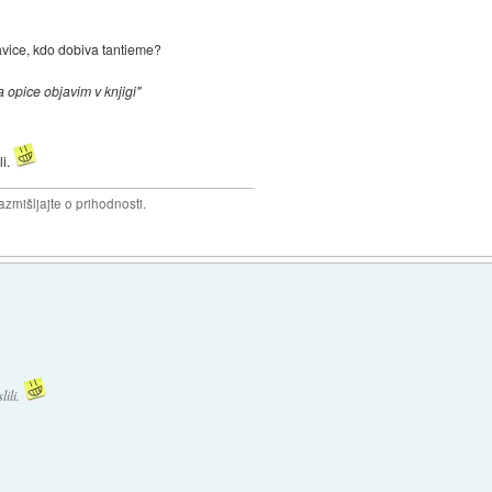
avice, kdo dobiva tantieme?
a opice objavim v knjigi"
li.
razmišljajte o prihodnosti.
lili.