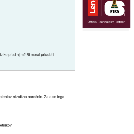
zike pred njim? Bi moral pridobiti
patentov, skratkna naročnin. Zato se tega
etnikov.