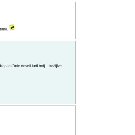
silim.
ilot/Dale dovoli tudi bolj ... kočljive