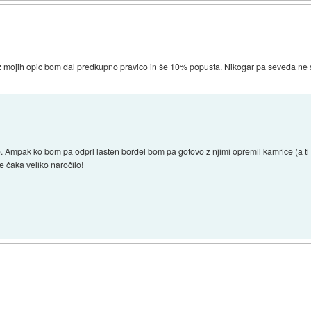
 iz mojih opic bom dal predkupno pravico in še 10% popusta. Nikogar pa seveda ne 
Ampak ko bom pa odprl lasten bordel bom pa gotovo z njimi opremil kamrice (a ti Kop
e čaka veliko naročilo!