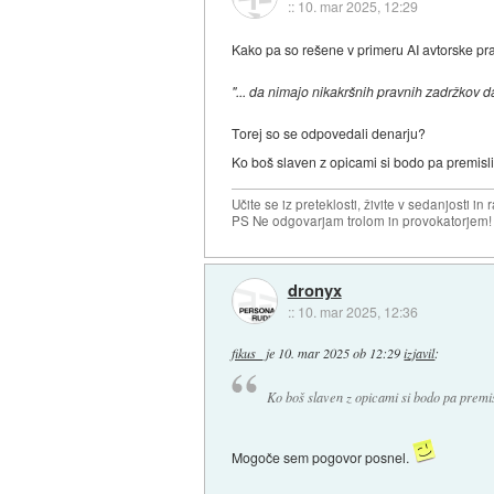
::
10. mar 2025, 12:29
Kako pa so rešene v primeru AI avtorske pr
"... da nimajo nikakršnih pravnih zadržkov d
Torej so se odpovedali denarju?
Ko boš slaven z opicami si bodo pa premisli
Učite se iz preteklosti, živite v sedanjosti in 
PS Ne odgovarjam trolom in provokatorjem!
dronyx
::
10. mar 2025, 12:36
fikus_
je
10. mar 2025 ob 12:29
izjavil
:
Ko boš slaven z opicami si bodo pa premis
Mogoče sem pogovor posnel.