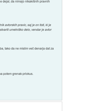
je dejal, da nimajo nikakršnih pravnih
k avtorskih pravic, saj je on tisti, ki je
stvariti umetniško delo, vendar je avtor
ba, tako da ne mislim več denarja dat za
l pa potem grenak priokus.