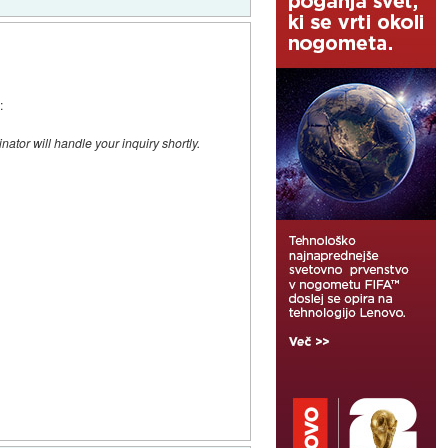
:
ator will handle your inquiry shortly.