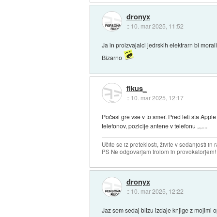
dronyx
::
10. mar 2025, 11:52
Ja in proizvajalci jedrskih elektrarn bi m
Bizarno
fikus_
::
10. mar 2025, 12:17
Počasi gre vse v to smer. Pred leti sta App
telefonov, pozicije antene v telefonu ,.,....
Učite se iz preteklosti, živite v sedanjosti in 
PS Ne odgovarjam trolom in provokatorjem!
dronyx
::
10. mar 2025, 12:22
Jaz sem sedaj blizu izdaje knjige z mojimi o