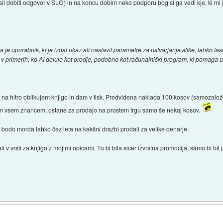
il dobiti odgovor v SLO) in na koncu dobim neko podporu bog si ga vedi kje, ki mi 
da je uporabnik, ki je izdal ukaz ali nastavil parametre za ustvarjanje slike, lahko lastni
em v primerih, ko AI deluje kot orodje, podobno kot računalniški program, ki pomaga u
na hitro oblikujem knjigo in dam v tisk. Predvidena naklada 100 kosov (samozalož
elim vsem znancem, ostane za prodajo na prostem trgu samo še nekaj kosov.
 jo bodo morda lahko čez leta na kakšni dražbi prodali za velike denarje.
 v vrsti za knjigo z mojimi opicami. To bi bila sicer izvrstna promocija, samo bi bi