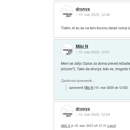
dronyx
::
10. mar 2025, 12:46
Tistim, ki so se na tem forumu delali norca
Miki N
::
10. mar 2025, 12:51
Meni se zdijo Opice za doma preveč kičaste. 
prizore?). Tako da dronyx, kdo ve, mogoče t
Zgodovina sprememb…
spremenil:
Miki N
(
10. mar 2025 ob 12:52
)
dronyx
::
10. mar 2025, 12:54
Miki N
je
10. mar 2025 ob 12:51
izjavil
: