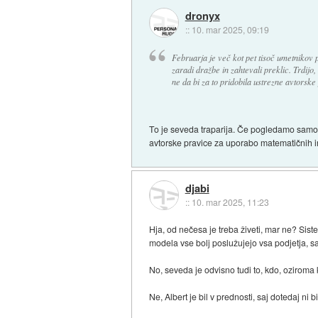
dronyx
::
10. mar 2025, 09:19
Februarja je več kot pet tisoč umetnikov p
zaradi dražbe in zahtevali preklic. Trdijo,
ne da bi za to pridobila ustrezne avtorske
To je seveda traparija. Če pogledamo samo z
avtorske pravice za uporabo matematičnih in f
djabi
::
10. mar 2025, 11:23
Hja, od nečesa je treba živeti, mar ne? Siste
modela vse bolj poslužujejo vsa podjetja, s
No, seveda je odvisno tudi to, kdo, oziroma ka
Ne, Albert je bil v prednosti, saj dotedaj ni