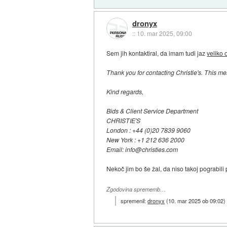
dronyx
::
10. mar 2025, 09:00
Sem jih kontaktiral, da imam tudi jaz
veliko 
Thank you for contacting Christie's. This me
Kind regards,
Bids & Client Service Department
CHRISTIE'S
London : +44 (0)20 7839 9060
New York : +1 212 636 2000
Email: info@christies.com
Nekoč jim bo še žal, da niso takoj pograbili pr
Zgodovina sprememb…
spremenil:
dronyx
(
10. mar 2025 ob 09:02
)