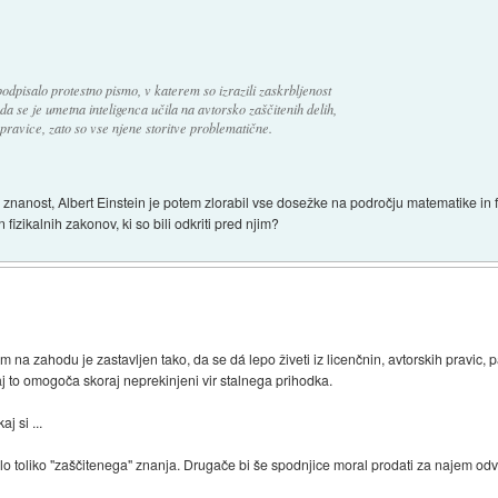
odpisalo protestno pismo, v katerem so izrazili zaskrbljenost
 da se je umetna inteligenca učila na avtorsko zaščitenih delih,
 pravice, zato so vse njene storitve problematične.
nanost, Albert Einstein je potem zlorabil vse dosežke na področju matematike in fi
izikalnih zakonov, ki so bili odkriti pred njim?
m na zahodu je zastavljen tako, da se dá lepo živeti iz licenčnin, avtorskih pravic, 
aj to omogoča skoraj neprekinjeni vir stalnega prihodka.
j si ...
 bilo toliko "zaščitenega" znanja. Drugače bi še spodnjice moral prodati za najem odv