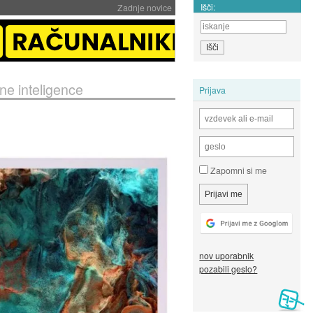
Išči:
Zadnje novice
ne inteligence
Prijava
Zapomni si me
nov uporabnik
pozabili geslo?