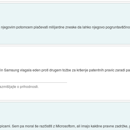
orali njegovim potomcem plačevati milijardne zneske da lahko njegovo pogruntavšči
le in Samsung vlagala eden proti drugem tožbe za kršenje patentnih pravic zaradi p
razmišljajte o prihodnosti.
picami. Sem pa moral še razčistiti z Microsoftom, ali imajo kakšne pravne zadržke, g