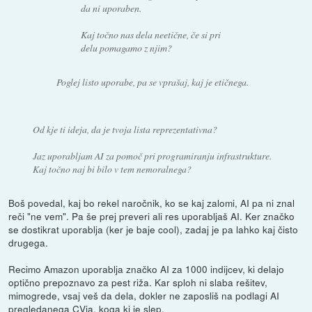
da ni uporaben.
Kaj točno nas dela neetične, če si pri
delu pomagamo z njim?
Poglej listo uporabe, pa se vprašaj, kaj je etičnega.
Od kje ti ideja, da je tvoja lista reprezentativna?
Jaz uporabljam AI za pomoč pri programiranju infrastrukture.
Kaj točno naj bi bilo v tem nemoralnega?
Boš povedal, kaj bo rekel naročnik, ko se kaj zalomi, AI pa ni znal
reči "ne vem". Pa še prej preveri ali res uporabljaš AI. Ker značko
se dostikrat uporablja (ker je baje cool), zadaj je pa lahko kaj čisto
drugega.
Recimo Amazon uporablja značko AI za 1000 indijcev, ki delajo
optično prepoznavo za pest riža. Kar sploh ni slaba rešitev,
mimogrede, vsaj veš da dela, dokler ne zaposliš na podlagi AI
pregledanega CVja, koga ki je slep.