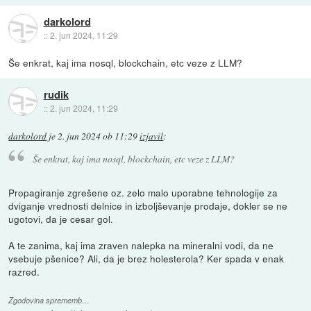
darkolord
::
2. jun 2024, 11:29
Še enkrat, kaj ima nosql, blockchain, etc veze z LLM?
rudik
::
2. jun 2024, 11:29
darkolord
je
2. jun 2024 ob 11:29
izjavil
:
Še enkrat, kaj ima nosql, blockchain, etc veze z LLM?
Propagiranje zgrešene oz. zelo malo uporabne tehnologije za
dviganje vrednosti delnice in izboljševanje prodaje, dokler se ne
ugotovi, da je cesar gol.
A te zanima, kaj ima zraven nalepka na mineralni vodi, da ne
vsebuje pšenice? Ali, da je brez holesterola? Ker spada v enak
razred.
Zgodovina sprememb…