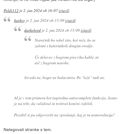
Poldi112
je
2. jun 2024 ob 16:07
izjavil
:
harkoz
je
2. jun 2024 ob 15:09
izjavil
:
darkolord
je
2. jun 2024 ob 15:09
izjavil
:
Naročnik bo rekel isto, kot reče, ko se
zalomi s katerimkoli drugim orodje.
Če delavec z bagrom precvika kable, ni
nič z bagrom narobe.
Seveda ne, bager ne halucinira. Pa "laže" tudi ne.
AI je v tem primeru kot napredna autocomplete funkcija. Jasno
je na tebi, da validiraš in testiraš končni izdelek.
Pozabil si pa odgovoriti na vprašanje, kaj je tu nemoralnega?
Nategovati stranke s tem.