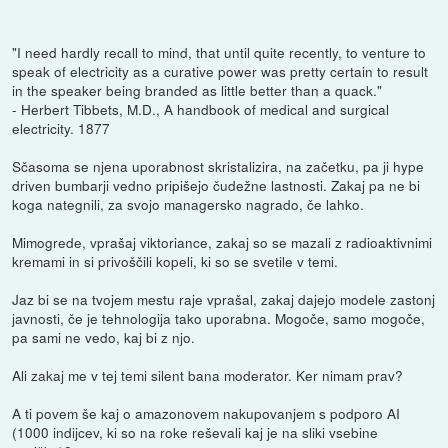
"I need hardly recall to mind, that until quite recently, to venture to
speak of electricity as a curative power was pretty certain to result
in the speaker being branded as little better than a quack."
- Herbert Tibbets, M.D., A handbook of medical and surgical
electricity. 1877
Sčasoma se njena uporabnost skristalizira, na začetku, pa ji hype
driven bumbarji vedno pripišejo čudežne lastnosti. Zakaj pa ne bi
koga nategnili, za svojo managersko nagrado, če lahko.
Mimogrede, vprašaj viktoriance, zakaj so se mazali z radioaktivnimi
kremami in si privoščili kopeli, ki so se svetile v temi.
Jaz bi se na tvojem mestu raje vprašal, zakaj dajejo modele zastonj
javnosti, če je tehnologija tako uporabna. Mogoče, samo mogoče,
pa sami ne vedo, kaj bi z njo.
Ali zakaj me v tej temi silent bana moderator. Ker nimam prav?
A ti povem še kaj o amazonovem nakupovanjem s podporo AI
(1000 indijcev, ki so na roke reševali kaj je na sliki vsebine