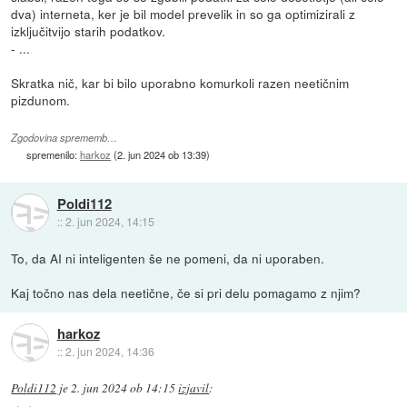
dva) interneta, ker je bil model prevelik in so ga optimizirali z
izključitvijo starih podatkov.
- ...
Skratka nič, kar bi bilo uporabno komurkoli razen neetičnim
pizdunom.
Zgodovina sprememb…
spremenilo:
harkoz
(
2. jun 2024 ob 13:39
)
Poldi112
::
2. jun 2024, 14:15
To, da AI ni inteligenten še ne pomeni, da ni uporaben.
Kaj točno nas dela neetične, če si pri delu pomagamo z njim?
harkoz
::
2. jun 2024, 14:36
Poldi112
je
2. jun 2024 ob 14:15
izjavil
: