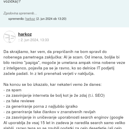
vozička)?
Zgodovina sprememb…
spremenilo:
harkoz
(
2. jun 2024 ob 13:20
)
harkoz
::
2. jun 2024, 13:33
Da skrajšamo, ker vem, da prepričanih ne bom spravil do
nobenega pametnega zaključka: AI je scam. Od imena, boljše bi
bilo recimo "papiga", mogoče je umetana ampak nima nobene veze
z inteligenco, pojavila pa se je ravno, ko so delnice IT podjetij
začele padati. In z leti prenehaš verjeti v naključja.
Na koncu se bo izkazalo, kar nekateri vemo že danes:
- za spam
- za zasvinjanje interneta še bolj kot je že zdaj (t.i. SEO)
- za fake reviewe
- za generiranje porna z najljubšo igralko
- za generiranje fake člankov v znanstvenih revijah
- za zasvinjanje in uničevanje uporabnosti search enginov (google
AI uporablja že vsaj 15 let in zadeva je naredila search samo veliko
slabši, razen tega so se zgubili podatki za celo desetletje (ali celo