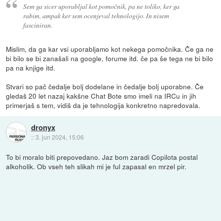
Sem ga sicer uporabljal kot pomočnik, pa ne toliko, ker ga
rabim, ampak ker sem ocenjeval tehnologijo. In nisem
fasciniran.
Mislim, da ga kar vsi uporabljamo kot nekega pomočnika. Če ga ne
bi bilo se bi zanašali na google, forume itd. če pa še tega ne bi bilo
pa na knjige itd.
Stvari so pač čedalje bolj dodelane in čedalje bolj uporabne. Če
gledaš 20 let nazaj kakšne Chat Bote smo imeli na IRCu in jih
primerjaš s tem, vidiš da je tehnologija konkretno napredovala.
dronyx
::
3. jun 2024, 15:06
To bi moralo biti prepovedano. Jaz bom zaradi Copilota postal
alkoholik. Ob vseh teh slikah mi je ful zapasal en mrzel pir.