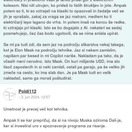
kolesom. Nisi niti utrujen, ko prideš to tistih štrukljev in jote. Ampak
potem so ti, ki so vztrajali na klasiki to opazovali in čedalje več se
jih je vprašalo, zakaj za vraga se jaz matram, medtem ko ti
električarji lepo lagano do vrha. In potem imaš na koncu še redke,
ki vztrajajo pri klasiki. Isto se bo dogajalo z AI. nekateri se sedaj
posmehujejo, čez čas bodo ugotovili, da se nima smisla upirat.
Se mi pa tudi zdi, da sem jaz na področju slikarstva nekaj takega,
kot je Elon Mask na področju tehnike. Jaz si nekam zamislim,
napišem par besed in mi Copilot nariše. Nakladam pa tako, da je
včasih meni nerodno. Isto Mask. On kuri milijarde USD, ima sto
tisoč zaposlenih in si neki zamisli, ostali pa garajo, pa še veliko jih
zmeče na cesto, ko ima slab dan. Je pa Mask tudi en velik
nakladač, samo ga moraš poštudirat.
Poldi112
::
2. jun 2024, 12:57
Umetnost je precej več kot tehnika.
Ampak ti se kar prepričuj, da si na nivoju Muska oziroma Dali-ja,
ker si investiral uro v spoznavanje programa za risanje.