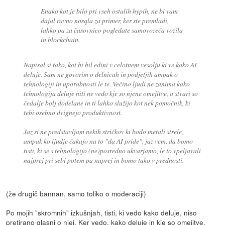
Enako kot je bilo pri vseh ostalih hypih, ne bi vam
dajal ravno nosqla za primer, ker ste premladi,
lahko pa za časovnico pogledate samovozeča vozila
in blockchain.
Napisal si tako, kot bi bil edini v celotnem vesolju ki ve kako AI
deluje. Sam ne govorim o delnicah in podjetjih ampak o
tehnologiji in uporabnosti le te. Večino ljudi ne zanima kako
tehnologija deluje niti ne vedo kje so njene omejitve, a stvari so
čedalje bolj dodelane in ti lahko služijo kot nek pomočnik, ki
tebi osebno dvignejo produktivnost.
Jaz si ne predstavljam nekih stričkov ki bodo metali strele,
ampak ko ljudje čakajo na to "da AI pride", jaz vem, da bomo
tisti, ki se s tehnologijo (ne)posredno ukvarjamo, le to vpeljavali
najprej pri sebi potem pa naprej in bomo tako v prednosti.
(že drugič bannan, samo toliko o moderaciji)
Po mojih "skromnih" izkušnjah, tisti, ki vedo kako deluje, niso
pretirano glasni o njej. Ker vedo, kako deluje in kje so omejitve.