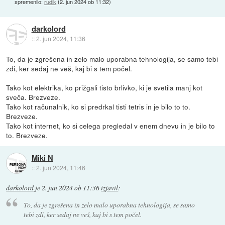
spremenilo:
rudik
(
2. jun 2024 ob 11:32
)
darkolord
::
2. jun 2024, 11:36
To, da je zgrešena in zelo malo uporabna tehnologija, se samo tebi
zdi, ker sedaj ne veš, kaj bi s tem počel.
Tako kot elektrika, ko prižgali tisto brlivko, ki je svetila manj kot
sveča. Brezveze.
Tako kot računalnik, ko si predrkal tisti tetris in je bilo to to.
Brezveze.
Tako kot internet, ko si celega pregledal v enem dnevu in je bilo to
to. Brezveze.
Miki N
::
2. jun 2024, 11:46
darkolord
je
2. jun 2024 ob 11:36
izjavil
:
To, da je zgrešena in zelo malo uporabna tehnologija, se samo
tebi zdi, ker sedaj ne veš, kaj bi s tem počel.