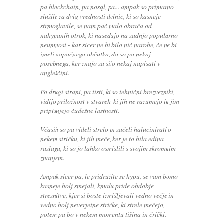
pa blockchain, pa nosql, pa... ampak so primarno
služile za dvig vrednosti delnic, ki so kasneje
strmoglavile, se nam pač malo obrača od
nahypanih otrok, ki nasedajo na zadnjo popularno
neumnost - kar sicer ne bi bilo nič narobe, če ne bi
imeli napačnega občutka, da so pa nekaj
posebnega, ker znajo za silo nekaj napisati v
angleščini.
Po drugi strani, pa tisti, ki so tehnični brezvezniki,
vidijo priložnost v stvareh, ki jih ne razumejo in jim
pripisujejo čudežne lastnosti.
Včasih so pa videli strelo in začeli halucinirati o
nekem stričku, ki jih meče, ker je to bila edina
razlaga, ki so jo lahko osmislili s svojim skromnim
znanjem.
Ampak sicer pa, le pridružite se hypu, se vam bomo
kasneje bolj smejali, kmalu pride obdobje
streznitve, kjer si boste izmišljevali vedno večje in
vedno bolj neverjetne stričke, ki strele mečejo,
potem pa bo v nekem momentu tišina in črički.