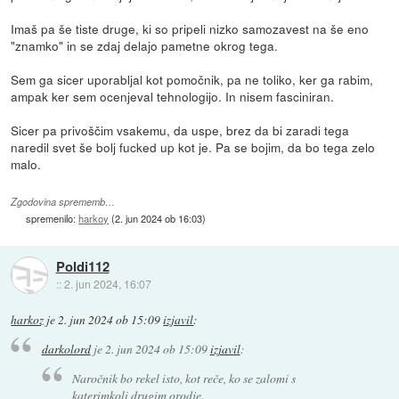
Imaš pa še tiste druge, ki so pripeli nizko samozavest na še eno
"znamko" in se zdaj delajo pametne okrog tega.
Sem ga sicer uporabljal kot pomočnik, pa ne toliko, ker ga rabim,
ampak ker sem ocenjeval tehnologijo. In nisem fasciniran.
Sicer pa privoščim vsakemu, da uspe, brez da bi zaradi tega
naredil svet še bolj fucked up kot je. Pa se bojim, da bo tega zelo
malo.
Zgodovina sprememb…
spremenilo:
harkoy
(
2. jun 2024 ob 16:03
)
Poldi112
::
2. jun 2024, 16:07
harkoz
je
2. jun 2024 ob 15:09
izjavil
:
darkolord
je
2. jun 2024 ob 15:09
izjavil
:
Naročnik bo rekel isto, kot reče, ko se zalomi s
katerimkoli drugim orodje.