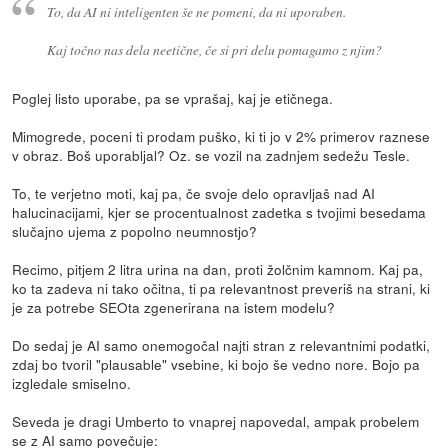
To, da AI ni inteligenten še ne pomeni, da ni uporaben.
Kaj točno nas dela neetične, če si pri delu pomagamo z njim?
Poglej listo uporabe, pa se vprašaj, kaj je etičnega.
Mimogrede, poceni ti prodam puško, ki ti jo v 2% primerov raznese
v obraz. Boš uporabljal? Oz. se vozil na zadnjem sedežu Tesle.
To, te verjetno moti, kaj pa, če svoje delo opravljaš nad AI
halucinacijami, kjer se procentualnost zadetka s tvojimi besedama
slučajno ujema z popolno neumnostjo?
Recimo, pitjem 2 litra urina na dan, proti žolčnim kamnom. Kaj pa,
ko ta zadeva ni tako očitna, ti pa relevantnost preveriš na strani, ki
je za potrebe SEOta zgenerirana na istem modelu?
Do sedaj je AI samo onemogočal najti stran z relevantnimi podatki,
zdaj bo tvoril "plausable" vsebine, ki bojo še vedno nore. Bojo pa
izgledale smiselno.
Seveda je dragi Umberto to vnaprej napovedal, ampak probelem
se z AI samo povečuje: