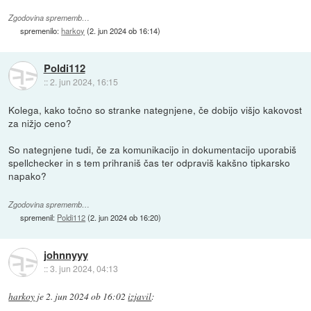
Zgodovina sprememb…
spremenilo:
harkoy
(
2. jun 2024 ob 16:14
)
Poldi112
::
2. jun 2024, 16:15
Kolega, kako točno so stranke nategnjene, če dobijo višjo kakovost
za nižjo ceno?
So nategnjene tudi, če za komunikacijo in dokumentacijo uporabiš
spellchecker in s tem prihraniš čas ter odpraviš kakšno tipkarsko
napako?
Zgodovina sprememb…
spremenil:
Poldi112
(
2. jun 2024 ob 16:20
)
johnnyyy
::
3. jun 2024, 04:13
harkoy
je
2. jun 2024 ob 16:02
izjavil
: