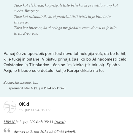
Tako kot elektrika, ko prižgali tisto brlivko, ki je svetila manj kot
sveča. Brezveze.
Tako kot računalnik, ko si predrkal tisti tetris in je bilo to to.
Brezveze.
Tako kot internet, ko si celega pregledal v enem dnevu in je bilo
to to. Brezveze.
Pa saj če že uporabiš porn-test nove tehnologije veš, da bo to hit,
ki je tukaj in ostane. V bistvu prihaja čas, ko bo AI nadomestil celo
Onlyfanice in Tiktokarice - čas se jim izteka (tik tok lol). Sploh v
Aziji, to ti bodo cele dežele, kot je Koreja drkale na to.
Zgodovina sprememb…
spremenil:
Miki N
(
2. jun 2024 ob 11:47
)
OK.d
::
2. jun 2024, 12:02
Miki N
je
2. jun 2024 ob 08:31
izjavil
:
dronyx
je
2. jun 2024 ob 07:44
izjavil
: