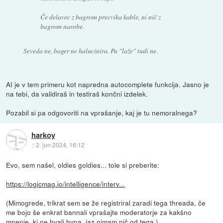
Če delavec z bagrom precvika kable, ni nič z
bagrom narobe.
Seveda ne, bager ne halucinira. Pa "laže" tudi ne.
AI je v tem primeru kot napredna autocomplete funkcija. Jasno je
na tebi, da validiraš in testiraš končni izdelek.
Pozabil si pa odgovoriti na vprašanje, kaj je tu nemoralnega?
harkoy
::
2. jun 2024, 16:12
Evo, sem našel, oldies goldies... tole si preberite:
https://logicmag.io/intelligence/interv...
(Mimogrede, trikrat sem se že registriral zaradi tega threada, če
me bojo še enkrat bannali vprašajte moderatorje za kakšno
mnenje, ki ne hvali hypa, jaz nimam nič od tega.)