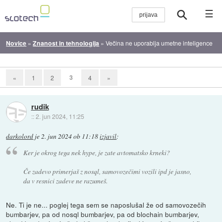
☰
Novice
»
Znanost in tehnologija
»
Večina ne uporablja umetne inteligence
3
«
1
2
4
»
rudik
::
2. jun 2024, 11:25
darkolord
je
2. jun 2024 ob 11:18
izjavil
:
Ker je okrog tega nek hype, je zate avtomatsko krneki?
Če zadevo primerjaš z nosql, samovozečimi vozili ipd je jasno,
da v resnici zadeve ne razumeš.
Ne. Ti je ne... poglej tega sem se naposlušal že od samovozečih
bumbarjev, pa od nosql bumbarjev, pa od blochain bumbarjev,