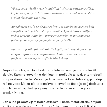
Včasih so pa videli strelo in začeli halucinirati o nekem stričku,
ki jih meče, ker je to bila edina razlaga, ki so jo lahko osmislili s
svojim skromnim znanjem.
Ampak sicer pa, le pridružite se hypu, se vam bomo kasneje bolj
smejali, kmalu pride obdobje streznitve, kjer si boste izmišljevali
vedno večje in vedno bolj neverjetne stričke, ki strele mečejo,
potem pa bo v nekem momentu tišina in črički.
Enako kot je bilo pri vseh ostalih hypih, ne bi vam dajal ravno
nosqla za primer, ker ste premladi, lahko pa za časovnico
pogledate samovozeča vozila in blockchain.
Napisal si tako, kot bi bil edini v celotnem vesolju ki ve kako AI
deluje. Sam ne govorim o delnicah in podjetjih ampak o tehnologiji
in uporabnosti le te. Večino ljudi ne zanima kako tehnologija deluje
niti ne vedo kje so njene omejitve, a stvari so čedalje bolj dodelane
in ti lahko služijo kot nek pomočnik, ki tebi osebno dvignejo
produktivnost.
Jaz si ne predstavljam nekih stričkov ki bodo metali strele, ampak
ko ljudje čakajo na to "da AI pride", jaz vem, da bomo tisti, ki se s