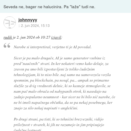
Seveda ne, bager ne halucinira. Pa "laže" tudi ne.
johnnyyy
::
2. jun 2024, 15:13
rudik
je
2. jun 2024 ob 10:27
izjavil
:
Narobe si interpretiraš, verjetno ti je AI povedal.
Sicer je pa malo drugače, AI je samo generator vsebine iz
pred"naučenih" stvari. In ker nekateri vemo kako deluje, za
zraven pa smo bili izpostavljeni že toliko čudežnim
tehnologijam, ki to niso bile. naj samo na samovozeča vozila
spomnim, pa blockchain, pa nosql, pa... ampak so primarno
služile za dvig vrednosti delnic, ki so kasneje strmoglavile, se
nam pač malo obrača od nahypanih otrok, ki nasedajo na
zadnjo popularno neumnost - kar sicer ne bi bilo nič narobe, če
ne bi imeli napačnega občutka, da so pa nekaj posebnega, ker
znajo za silo nekaj napisati v angleščini.
Po drugi strani, pa tisti, ki so tehnični brezvezniki, vidijo
priložnost v stvareh, ki jih ne razumejo in jim pripisujejo
čudežne lastnosti.