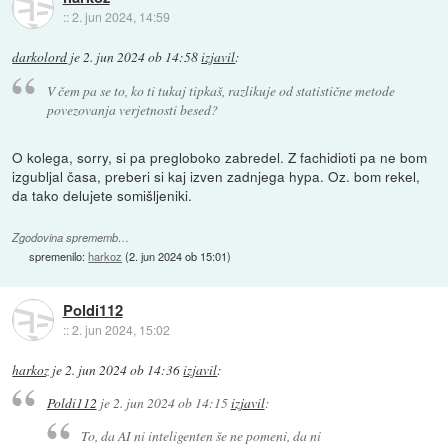
::
2. jun 2024, 14:59
darkolord
je
2. jun 2024 ob 14:58
izjavil
:
V čem pa se to, ko ti tukaj tipkaš, razlikuje od statistične metode
povezovanja verjetnosti besed?
O kolega, sorry, si pa pregloboko zabredel. Z fachidioti pa ne bom
izgubljal časa, preberi si kaj izven zadnjega hypa. Oz. bom rekel,
da tako delujete somišljeniki.
Zgodovina sprememb…
spremenilo:
harkoz
(
2. jun 2024 ob 15:01
)
Poldi112
::
2. jun 2024, 15:02
harkoz
je
2. jun 2024 ob 14:36
izjavil
:
Poldi112
je
2. jun 2024 ob 14:15
izjavil
:
To, da AI ni inteligenten še ne pomeni, da ni