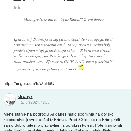
Mimogrede, hvala za "Opus Rattus"! Zveni dobro.
Ej ni za kaj, Droni, ja za kaj pa smo člani, če ne drugega, da si
pomagamo v teh zmedenih časih. Ja saj. Počasi si vedno bolj
predstavljam mlajšga možakarja kako v VR baru srka virtual-
vodko ves obupan, medtem ko ga kolega tolaži "dej pozab to
robo-prasico, vse te Ejaevke so GLIH, boš že novo generiral!!"
... nakar se izkaže da je tudi frend robot.
https://imgur.com/hAXuH6Q
dronyx
::
2. jun 2024, 12:33
Mene stanje na področju AI danes malo spominja na gorsko
kolesarstvo (ravno prišel iz Krima). Pred 30 leti so na Krim prišli
samo dobro telesno pripravljeni z gorskimi kolesi. Potem so prišli
električarji in praktično vsak je lahko prišel gor z električnim