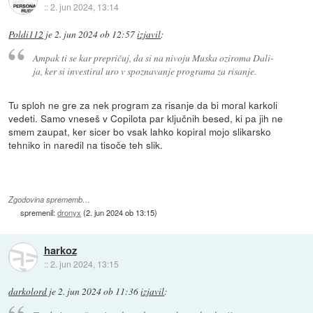
::
2. jun 2024, 13:14
Poldi112
je
2. jun 2024 ob 12:57
izjavil
:
Ampak ti se kar prepričuj, da si na nivoju Muska oziroma Dali-
ja, ker si investiral uro v spoznavanje programa za risanje.
Tu sploh ne gre za nek program za risanje da bi moral karkoli
vedeti. Samo vneseš v Copilota par ključnih besed, ki pa jih ne
smem zaupat, ker sicer bo vsak lahko kopiral mojo slikarsko
tehniko in naredil na tisoče teh slik.
Zgodovina sprememb…
spremenil:
dronyx
(
2. jun 2024 ob 13:15
)
harkoz
::
2. jun 2024, 13:15
darkolord
je
2. jun 2024 ob 11:36
izjavil
: