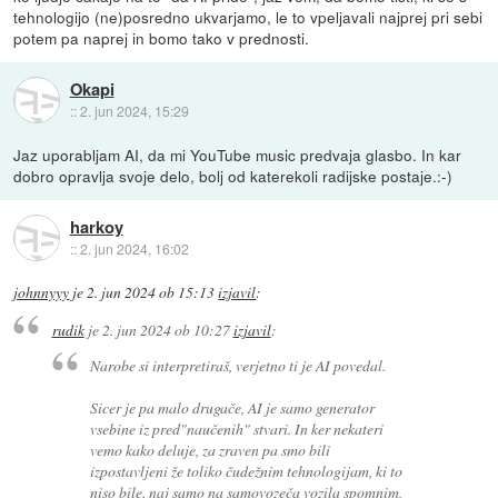
tehnologijo (ne)posredno ukvarjamo, le to vpeljavali najprej pri sebi
potem pa naprej in bomo tako v prednosti.
Okapi
::
2. jun 2024, 15:29
Jaz uporabljam AI, da mi YouTube music predvaja glasbo. In kar
dobro opravlja svoje delo, bolj od katerekoli radijske postaje.:-)
harkoy
::
2. jun 2024, 16:02
johnnyyy
je
2. jun 2024 ob 15:13
izjavil
:
rudik
je
2. jun 2024 ob 10:27
izjavil
:
Narobe si interpretiraš, verjetno ti je AI povedal.
Sicer je pa malo drugače, AI je samo generator
vsebine iz pred"naučenih" stvari. In ker nekateri
vemo kako deluje, za zraven pa smo bili
izpostavljeni že toliko čudežnim tehnologijam, ki to
niso bile. naj samo na samovozeča vozila spomnim,