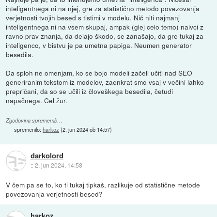
inteligentnega ni na njej, gre za statistično metodo povezovanja
verjetnosti tvojih besed s tistimi v modelu. Nič niti najmanj
inteligentnega ni na vsem skupaj, ampak (glej celo temo) naivci z
ravno prav znanja, da delajo škodo, se zanašajo, da gre tukaj za
inteligenco, v bistvu je pa umetna papiga. Neumen generator
besedila.
Da sploh ne omenjam, ko se bojo modeli začeli učiti nad SEO
generiranim tekstom iz modelov, zaenkrat smo vsaj v večini lahko
prepričani, da so se učili iz človeškega besedila, četudi
napačnega. Cel žur.
Zgodovina sprememb…
spremenilo:
harkoz
(
2. jun 2024 ob 14:57
)
darkolord
::
2. jun 2024, 14:58
V čem pa se to, ko ti tukaj tipkaš, razlikuje od statistične metode
povezovanja verjetnosti besed?
harkoz