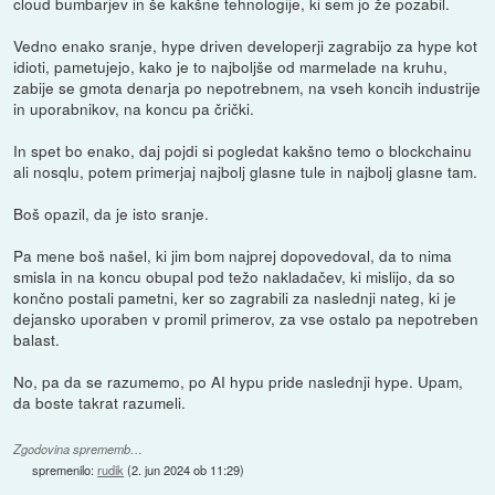
cloud bumbarjev in še kakšne tehnologije, ki sem jo že pozabil.
Vedno enako sranje, hype driven developerji zagrabijo za hype kot
idioti, pametujejo, kako je to najboljše od marmelade na kruhu,
zabije se gmota denarja po nepotrebnem, na vseh koncih industrije
in uporabnikov, na koncu pa črički.
In spet bo enako, daj pojdi si pogledat kakšno temo o blockchainu
ali nosqlu, potem primerjaj najbolj glasne tule in najbolj glasne tam.
Boš opazil, da je isto sranje.
Pa mene boš našel, ki jim bom najprej dopovedoval, da to nima
smisla in na koncu obupal pod težo nakladačev, ki mislijo, da so
končno postali pametni, ker so zagrabili za naslednji nateg, ki je
dejansko uporaben v promil primerov, za vse ostalo pa nepotreben
balast.
No, pa da se razumemo, po AI hypu pride naslednji hype. Upam,
da boste takrat razumeli.
Zgodovina sprememb…
spremenilo:
rudik
(
2. jun 2024 ob 11:29
)