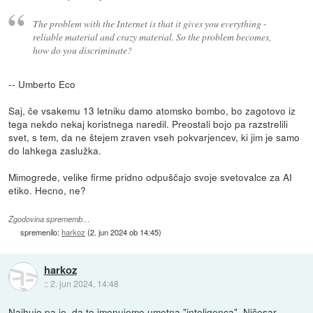
The problem with the Internet is that it gives you everything -
reliable material and crazy material. So the problem becomes,
how do you discriminate?
-- Umberto Eco
Saj, če vsakemu 13 letniku damo atomsko bombo, bo zagotovo iz
tega nekdo nekaj koristnega naredil. Preostali bojo pa razstrelili
svet, s tem, da ne štejem zraven vseh pokvarjencev, ki jim je samo
do lahkega zaslužka.
Mimogrede, velike firme pridno odpuščajo svoje svetovalce za AI
etiko. Hecno, ne?
Zgodovina sprememb…
spremenilo:
harkoz
(
2. jun 2024 ob 14:45
)
harkoz
::
2. jun 2024, 14:48
Najhuje pa je, da to imenujemo umetna "inteligenca". Ničesar