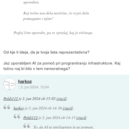
uporaben.
Kaj točno nas dela neetične, če si pri delu
pomagamo z njim?
Poglej listo uporabe, pa se vprašaj, kaj je etičnega.
Od kje ti ideja, da je tvoja lista reprezentativna?
Jaz uporabljam AI za pomoč pri programiranju infrastrukture. Kaj
točno naj bi bilo v tem nemoralnega?
harkoz
::
2. jun 2024, 15:04
Poldi112
je
2. jun 2024 ob 15:02
izjavil
:
harkoz
je
2. jun 2024 ob 14:36
izjavil
:
Poldi112
je
2. jun 2024 ob 14:15
izjavil
:
To, da AI ni inteligenten še ne pomeni,