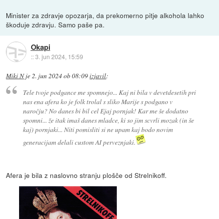
Minister za zdravje opozarja, da prekomerno pitje alkohola lahko
škoduje zdravju. Samo paše pa.
Okapi
::
3. jun 2024, 15:59
Miki N
je
2. jun 2024 ob 08:09
izjavil
:
Tele tvoje podgance me spomnejo... Kaj ni bila v devetdesetih pri
nas ena afera ko je folk trolal s sliko Marije s podgano v
naročju? No danes bi bil cel Ejaj pornjak! Kar me še dodatno
spomni... že itak imaš danes mladce, ki so jim scvrli mozak (in še
kaj) pornjaki... Niti pomisliti si ne upam kaj bodo novim
generacijam delali custom AI perveznjaki.
Afera je bila z naslovno stranju plošče od Strelnikoff.