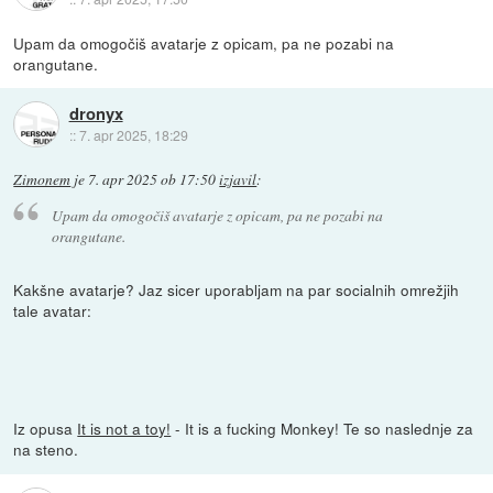
Upam da omogočiš avatarje z opicam, pa ne pozabi na
orangutane.
dronyx
::
7. apr 2025, 18:29
Zimonem
je
7. apr 2025 ob 17:50
izjavil
:
Upam da omogočiš avatarje z opicam, pa ne pozabi na
orangutane.
Kakšne avatarje? Jaz sicer uporabljam na par socialnih omrežjih
tale avatar:
Iz opusa
It is not a toy!
- It is a fucking Monkey! Te so naslednje za
na steno.