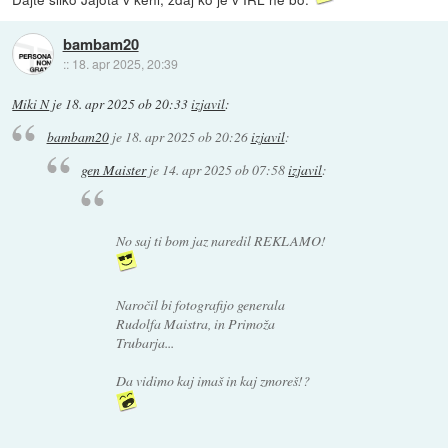
bambam20
::
18. apr 2025, 20:39
Miki N
je
18. apr 2025 ob 20:33
izjavil
:
bambam20
je
18. apr 2025 ob 20:26
izjavil
:
gen Maister
je
14. apr 2025 ob 07:58
izjavil
:
No saj ti bom jaz naredil REKLAMO!
Naročil bi fotografijo generala
Rudolfa Maistra, in Primoža
Trubarja...
Da vidimo kaj imaš in kaj zmoreš!?