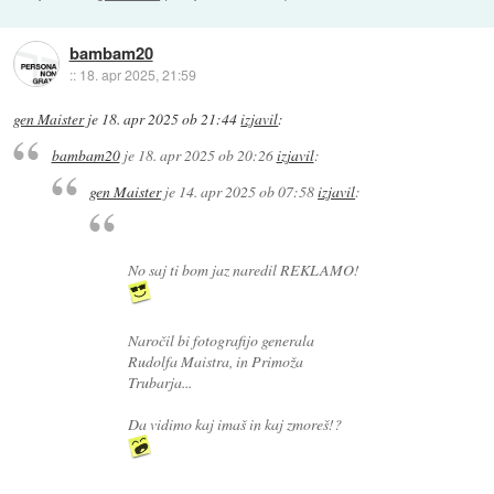
bambam20
::
18. apr 2025, 21:59
gen Maister
je
18. apr 2025 ob 21:44
izjavil
:
bambam20
je
18. apr 2025 ob 20:26
izjavil
:
gen Maister
je
14. apr 2025 ob 07:58
izjavil
:
No saj ti bom jaz naredil REKLAMO!
Naročil bi fotografijo generala
Rudolfa Maistra, in Primoža
Trubarja...
Da vidimo kaj imaš in kaj zmoreš!?