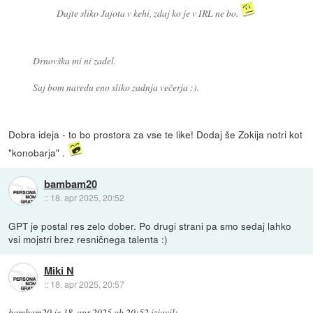
Dajte sliko Jajota v kehi, zdaj ko je v IRL ne bo.
Drnovška mi ni zadel.
Saj bom naredu eno sliko zadnja večerja :).
Dobra ideja - to bo prostora za vse te like! Dodaj še Zokija notri kot
"konobarja" .
bambam20
::
18. apr 2025, 20:52
GPT je postal res zelo dober. Po drugi strani pa smo sedaj lahko
vsi mojstri brez resničnega talenta :)
Miki N
::
18. apr 2025, 20:57
bambam20
je
18. apr 2025 ob 20:52
izjavil
: