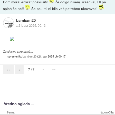
Bom moral enkrat poskusiti!
Že dolgo nisem ukazoval, UI pa
sploh še ne!!
Še psu mi ni bilo več potrebno ukazovati.
bambam20
::
21. apr 2025, 00:13
Zgodovina sprememb…
spremenilo:
bambam20
(
21. apr 2025 ob 00:17
)
7
/ 7
»
»»
««
«
Vredno ogleda ...
Tema
Sporočila