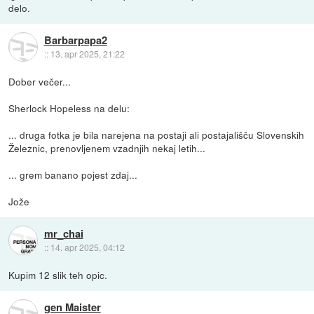
delo.
Barbarpapa2
::
13. apr 2025, 21:22
Dober večer...
Sherlock Hopeless na delu:
... druga fotka je bila narejena na postaji ali postajališču Slovenskih
Železnic, prenovljenem vzadnjih nekaj letih...
... grem banano pojest zdaj...
Jože
mr_chai
::
14. apr 2025, 04:12
Kupim 12 slik teh opic.
gen Maister