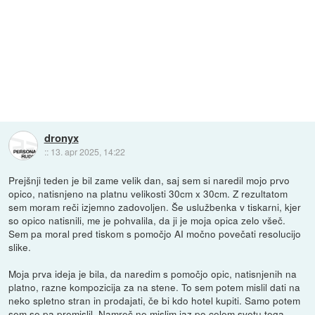
dronyx
::
13. apr 2025, 14:22
Prejšnji teden je bil zame velik dan, saj sem si naredil mojo prvo
opico, natisnjeno na platnu velikosti 30cm x 30cm. Z rezultatom
sem moram reči izjemno zadovoljen. Še uslužbenka v tiskarni, kjer
so opico natisnili, me je pohvalila, da ji je moja opica zelo všeč.
Sem pa moral pred tiskom s pomočjo AI močno povečati resolucijo
slike.
Moja prva ideja je bila, da naredim s pomočjo opic, natisnjenih na
platno, razne kompozicija za na stene. To sem potem mislil dati na
neko spletno stran in prodajati, če bi kdo hotel kupiti. Samo potem
sem se pa premislil. Namreč ne mislim jaz po celem svetu tega