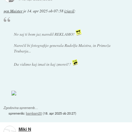
gen Maister
je
14. apr 2025 ob 07:58
izjavil
:
No saj ti bom jaz naredil REKLAMO!
Naročil bi fotografijo generala Rudolfa Maistra, in Primoža
Trubarja...
Da vidimo kaj imaš in kaj zmoreš!?
Zgodovina sprememb…
spremenilo:
bambam20
(
18. apr 2025 ob 20:27
)
Miki N