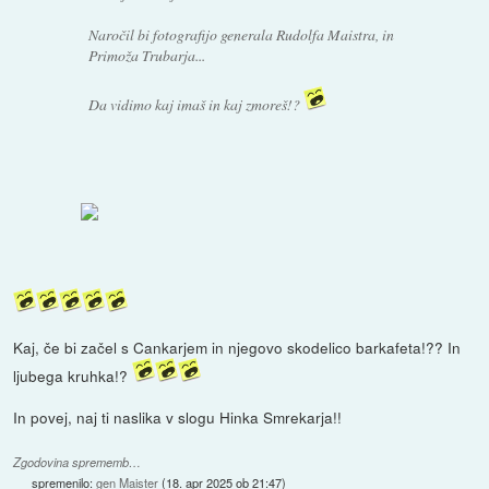
Naročil bi fotografijo generala Rudolfa Maistra, in
Primoža Trubarja...
Da vidimo kaj imaš in kaj zmoreš!?
Kaj, če bi začel s Cankarjem in njegovo skodelico barkafeta!?? In
ljubega kruhka!?
In povej, naj ti naslika v slogu Hinka Smrekarja!!
Zgodovina sprememb…
spremenilo:
gen Maister
(
18. apr 2025 ob 21:47
)