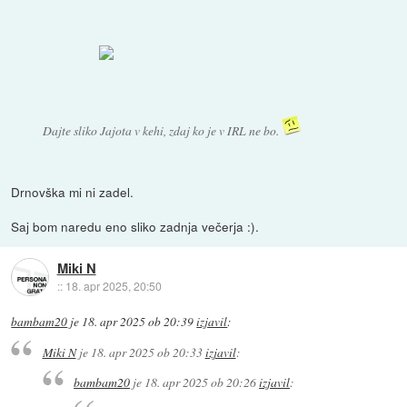
Dajte sliko Jajota v kehi, zdaj ko je v IRL ne bo.
Drnovška mi ni zadel.
Saj bom naredu eno sliko zadnja večerja :).
Miki N
::
18. apr 2025, 20:50
bambam20
je
18. apr 2025 ob 20:39
izjavil
:
Miki N
je
18. apr 2025 ob 20:33
izjavil
:
bambam20
je
18. apr 2025 ob 20:26
izjavil
: