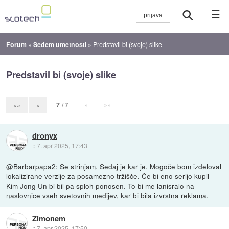
☰
Forum
»
Sedem umetnosti
»
Predstavil bi (svoje) slike
Predstavil bi (svoje) slike
7
/ 7
»
»»
««
«
dronyx
::
7. apr 2025, 17:43
@Barbarpapa2: Se strinjam. Sedaj je kar je. Mogoče bom izdeloval
lokalizirane verzije za posamezno tržišče. Če bi eno serijo kupil
Kim Jong Un bi bil pa sploh ponosen. To bi me lanisralo na
naslovnice vseh svetovnih medijev, kar bi bila izvrstna reklama.
Zimonem
::
7. apr 2025, 17:50