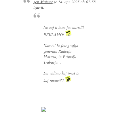
gen Maister
je
14. apr 2025 ob 07:58
izjavil
:
No saj ti bom jaz naredil
REKLAMO!
Naročil bi fotografijo
generala Rudolfa
Maistra, in Primoža
Trubarja...
Da vidimo kaj imaš in
kaj zmoreš!?