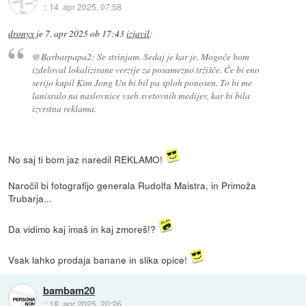
::
14. apr 2025, 07:58
dronyx
je
7. apr 2025 ob 17:43
izjavil
:
@Barbarpapa2: Se strinjam. Sedaj je kar je. Mogoče bom
izdeloval lokalizirane verzije za posamezno tržišče. Če bi eno
serijo kupil Kim Jong Un bi bil pa sploh ponosen. To bi me
lanisralo na naslovnice vseh svetovnih medijev, kar bi bila
izvrstna reklama.
No saj ti bom jaz naredil REKLAMO!
Naročil bi fotografijo generala Rudolfa Maistra, in Primoža
Trubarja...
Da vidimo kaj imaš in kaj zmoreš!?
Vsak lahko prodaja banane in slika opice!
bambam20
::
18. apr 2025, 20:26