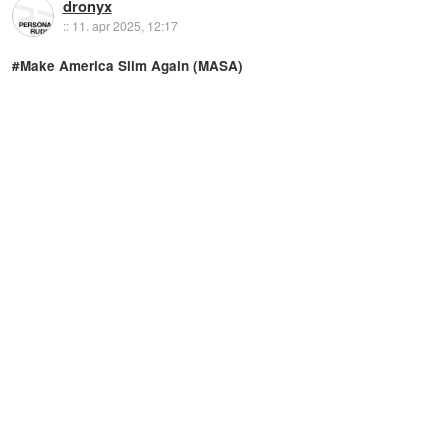
dronyx
::
11. apr 2025, 12:17
#Make America Slim Again (MASA)