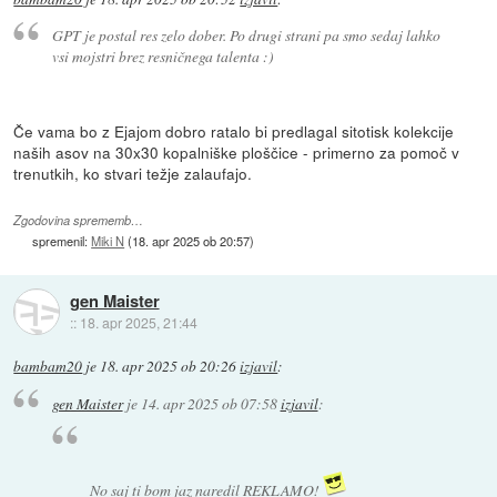
GPT je postal res zelo dober. Po drugi strani pa smo sedaj lahko
vsi mojstri brez resničnega talenta :)
Če vama bo z Ejajom dobro ratalo bi predlagal sitotisk kolekcije
naših asov na 30x30 kopalniške ploščice - primerno za pomoč v
trenutkih, ko stvari težje zalaufajo.
Zgodovina sprememb…
spremenil:
Miki N
(
18. apr 2025 ob 20:57
)
gen Maister
::
18. apr 2025, 21:44
bambam20
je
18. apr 2025 ob 20:26
izjavil
:
gen Maister
je
14. apr 2025 ob 07:58
izjavil
:
No saj ti bom jaz naredil REKLAMO!