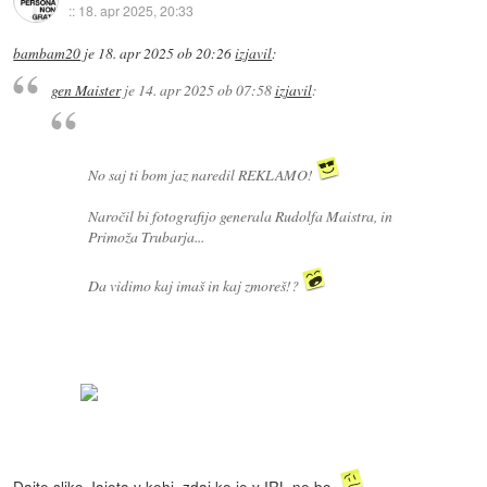
::
18. apr 2025, 20:33
bambam20
je
18. apr 2025 ob 20:26
izjavil
:
gen Maister
je
14. apr 2025 ob 07:58
izjavil
:
No saj ti bom jaz naredil REKLAMO!
Naročil bi fotografijo generala Rudolfa Maistra, in
Primoža Trubarja...
Da vidimo kaj imaš in kaj zmoreš!?
Dajte sliko Jajota v kehi, zdaj ko je v IRL ne bo.