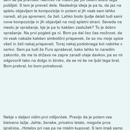
pošiljati. S tem je preveč dela. Naslednja ideja je pa ta, da jaz na
spletu objavljam te kompozicije in potem si jih vsak sam lahko
naredi, ali pa spremeni, če želi. Lahko bodo ljudje delali tudi sami
nove kompozicije in jih objavljali na moji spletni strani. Seveda na
mestu je vprašanje, kje je pa tu kakšen zaslužek? To je dobro
vprašanje. Na prvi pogled ga ni. Bom pa dal čez čas možnost, da
mi vsak nakaže kakšen simbolični prispevek, če so mu moje opice
všeč in želi nekaj prispevati. Torej nekaj podobnega kot nabirke v
cerkvi. Sem pa tudi že Furs spraševal, kako lahko to naredim
zakonito, da me ta država ne zapre zaradi utaje davkov, pa so mi
odgovorili tako na dolgo in široko, da se mi še ne ljubi tega brat.
Bom prebral, ko bom potreboval.
Nekje v daljavi vidim prvi milijonček. Pravijo da je potem vse
bistveno lažje. Jahte, ženske, privatno letalo, mogoče prva
igralnica...Hotelov pri nas pa ne mislim kupovat. S tem imaš samo