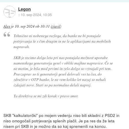
Legon
::
10. sep 2024, 10:35
Ales
je
10. sep 2024 ob 10:31
izjavil
:
Tehnično ni nobenega razloga, da banke ne bi ponujale
potrjevanja še s čim drugim in ne le aplikacijami na mobilnih
napravah.
SKB je recimo dolga leta pri nas ponujala možnost uporabe
namenskega generatorja gesel v obliki majhne napravice. Če se
ne motim, je bila med prvimi in zelo dolgo so vztrajali pri tem.
Pravzaprav so ti generatorji gesel delovali ves ta čas, do
združitve v OTP banko, le ne vem koliko let nazaj so nehali
izdajati nove. Stari so pa normalno delali naprej.
Ta direktiva se mi zdi korak v pravo smer.
SKB "kalkulatorčki" po mojem vedenju niso bili skladni z PSD2 in
niso omogočali potrjevanja splenih plačil. Je pa res da že leta
nisem pri SKB in je možno da so kaj spremenili na koncu.