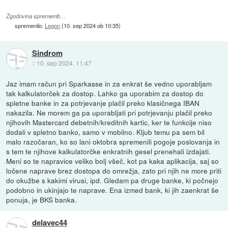
Zgodovina sprememb…
spremenilo:
Legon
(
10. sep 2024 ob 10:35
)
Sindrom
::
10. sep 2024, 11:47
Jaz imam račun pri Sparkasse in za enkrat še vedno uporabljam
tak kalkulatorček za dostop. Lahko ga uporabim za dostop do
spletne banke in za potrjevanje plačil preko klasičnega IBAN
nakazila. Ne morem ga pa uporabljati pri potrjevanju plačil preko
njihovih Mastercard debetnih/kreditnih kartic, ker te funkcije niso
dodali v spletno banko, samo v mobilno. Kljub temu pa sem bil
malo razočaran, ko so lani oktobra spremenili pogoje poslovanja in
s tem te njihove kalkulatorčke enkratnih gesel prenehali izdajati.
Meni so te napravice veliko bolj všeč, kot pa kaka aplikacija, saj so
ločene naprave brez dostopa do omrežja, zato pri njih ne more priti
do okužbe s kakimi virusi, ipd. Gledam pa druge banke, ki počnejo
podobno in ukinjajo te naprave. Ena izmed bank, ki jih zaenkrat še
ponuja, je BKS banka.
delavec44