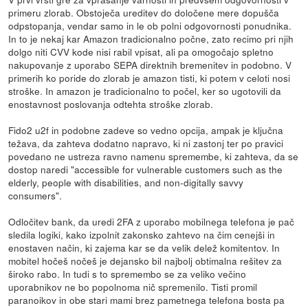
primeru zlorab. Obstoječa ureditev do določene mere dopušča
odpstopanja, vendar samo in le ob polni odgovornosti ponudnika.
In to je nekaj kar Amazon tradicionalno počne, zato recimo pri njih
dolgo niti CVV kode nisi rabil vpisat, ali pa omogočajo spletno
nakupovanje z uporabo SEPA direktnih bremenitev in podobno. V
primerih ko poride do zlorab je amazon tisti, ki potem v celoti nosi
stroške. In amazon je tradicionalno to počel, ker so ugotovili da
enostavnost poslovanja odtehta stroške zlorab.
Fido2 u2f in podobne zadeve so vedno opcija, ampak je ključna
težava, da zahteva dodatno napravo, ki ni zastonj ter po pravici
povedano ne ustreza ravno namenu spremembe, ki zahteva, da se
dostop naredi "accessible for vulnerable customers such as the
elderly, people with disabilities, and non-digitally savvy
consumers".
Odločitev bank, da uredi 2FA z uporabo mobilnega telefona je pač
sledila logiki, kako izpolnit zakonsko zahtevo na čim cenejši in
enostaven način, ki zajema kar se da velik delež komitentov. In
mobitel hočeš nočeš je dejansko bil najbolj obtimalna rešitev za
široko rabo. In tudi s to spremembo se za veliko večino
uporabnikov ne bo popolnoma nič spremenilo. Tisti promil
paranoikov in obe stari mami brez pametnega telefona bosta pa