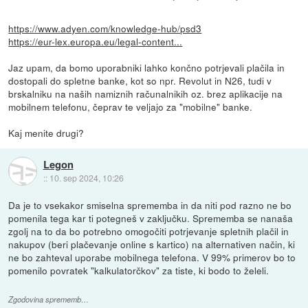
https://www.adyen.com/knowledge-hub/psd3
https://eur-lex.europa.eu/legal-content...
Jaz upam, da bomo uporabniki lahko končno potrjevali plačila in
dostopali do spletne banke, kot so npr. Revolut in N26, tudi v
brskalniku na naših namiznih računalnikih oz. brez aplikacije na
mobilnem telefonu, čeprav te veljajo za "mobilne" banke.
Kaj menite drugi?
Legon
::
10. sep 2024, 10:26
Da je to vsekakor smiselna sprememba in da niti pod razno ne bo
pomenila tega kar ti potegneš v zaključku. Sprememba se nanaša
zgolj na to da bo potrebno omogočiti potrjevanje spletnih plačil in
nakupov (beri plačevanje online s kartico) na alternativen način, ki
ne bo zahteval uporabe mobilnega telefona. V 99% primerov bo to
pomenilo povratek "kalkulatorčkov" za tiste, ki bodo to želeli.
Zgodovina sprememb…