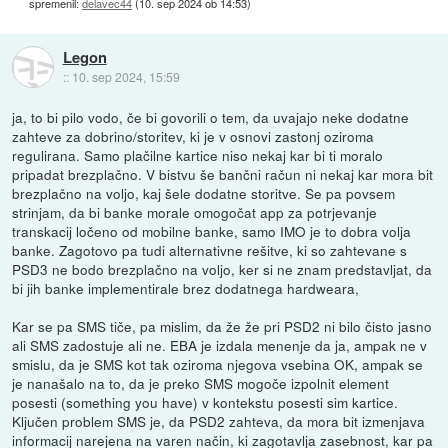
spremenil:
delavec44
(
10. sep 2024 ob 14:53
)
Legon
::
10. sep 2024, 15:59
ja, to bi pilo vodo, če bi govorili o tem, da uvajajo neke dodatne
zahteve za dobrino/storitev, ki je v osnovi zastonj oziroma
regulirana. Samo plačilne kartice niso nekaj kar bi ti moralo
pripadat brezplačno. V bistvu še bančni račun ni nekaj kar mora bit
brezplačno na voljo, kaj šele dodatne storitve. Se pa povsem
strinjam, da bi banke morale omogočat app za potrjevanje
transkacij ločeno od mobilne banke, samo IMO je to dobra volja
banke. Zagotovo pa tudi alternativne rešitve, ki so zahtevane s
PSD3 ne bodo brezplačno na voljo, ker si ne znam predstavljat, da
bi jih banke implementirale brez dodatnega hardweara,
Kar se pa SMS tiče, pa mislim, da že že pri PSD2 ni bilo čisto jasno
ali SMS zadostuje ali ne. EBA je izdala menenje da ja, ampak ne v
smislu, da je SMS kot tak oziroma njegova vsebina OK, ampak se
je nanašalo na to, da je preko SMS mogoče izpolnit element
posesti (something you have) v kontekstu posesti sim kartice.
Ključen problem SMS je, da PSD2 zahteva, da mora bit izmenjava
informacij narejena na varen način, ki zagotavlja zasebnost, kar pa