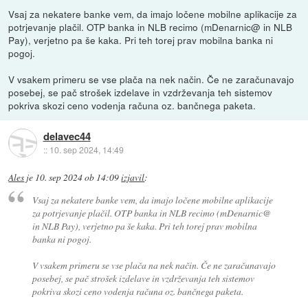
Vsaj za nekatere banke vem, da imajo ločene mobilne aplikacije za
potrjevanje plačil. OTP banka in NLB recimo (mDenarnic@ in NLB
Pay), verjetno pa še kaka. Pri teh torej prav mobilna banka ni
pogoj.
V vsakem primeru se vse plača na nek način. Če ne zaračunavajo
posebej, se pač strošek izdelave in vzdrževanja teh sistemov
pokriva skozi ceno vodenja računa oz. bančnega paketa.
delavec44
::
10. sep 2024, 14:49
Ales
je
10. sep 2024 ob 14:09
izjavil
:
Vsaj za nekatere banke vem, da imajo ločene mobilne aplikacije
za potrjevanje plačil. OTP banka in NLB recimo (mDenarnic@
in NLB Pay), verjetno pa še kaka. Pri teh torej prav mobilna
banka ni pogoj.
V vsakem primeru se vse plača na nek način. Če ne zaračunavajo
posebej, se pač strošek izdelave in vzdrževanja teh sistemov
pokriva skozi ceno vodenja računa oz. bančnega paketa.