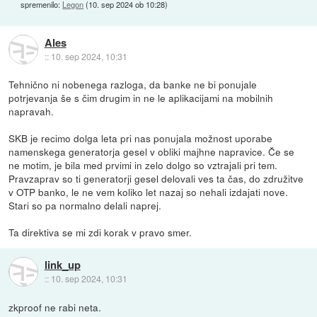
spremenilo:
Legon
(
10. sep 2024 ob 10:28
)
Ales
::
10. sep 2024, 10:31
Tehnično ni nobenega razloga, da banke ne bi ponujale
potrjevanja še s čim drugim in ne le aplikacijami na mobilnih
napravah.
SKB je recimo dolga leta pri nas ponujala možnost uporabe
namenskega generatorja gesel v obliki majhne napravice. Če se
ne motim, je bila med prvimi in zelo dolgo so vztrajali pri tem.
Pravzaprav so ti generatorji gesel delovali ves ta čas, do združitve
v OTP banko, le ne vem koliko let nazaj so nehali izdajati nove.
Stari so pa normalno delali naprej.
Ta direktiva se mi zdi korak v pravo smer.
link_up
::
10. sep 2024, 10:31
zkproof ne rabi neta.