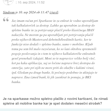
::
10. sep 2024, 11:52
Sindrom
je
10. sep 2024 ob 11:47
izjavil
:
Jaz imam račun pri Sparkasse in za enkrat še vedno uporabljam
tak kalkulatorček za dostop. Lahko ga uporabim za dostop do
spletne banke in za potrjevanje plačil preko klasičnega IBAN
nakazila. Ne morem ga pa uporabljati pri potrjevanju plačil
preko njihovih Mastercard debetnih/kreditnih kartic, ker te
funkcije niso dodali v spletno banko, samo v mobilno. Kljub
temu pa sem bil malo razočaran, ko so lani oktobra spremenili
pogoje poslovanja in s tem te njihove kalkulatorčke enkratnih
gesel prenehali izdajati. Meni so te napravice veliko bolj všeč,
kot pa kaka aplikacija, saj so ločene naprave brez dostopa do
omrežja, zato pri njih ne more priti do okužbe s kakimi virusi,
ipd. Gledam pa druge banke, ki počnejo podobno in ukinjajo te
naprave. Ena izmed bank, ki jih zaenkrat še ponuja, je BKS
banka.
Je na sparkasse možno spletno plačilo z novimi karticami, če nimaš
spletne ali mobilne banke kar je spet dodaten mesečni strošek?