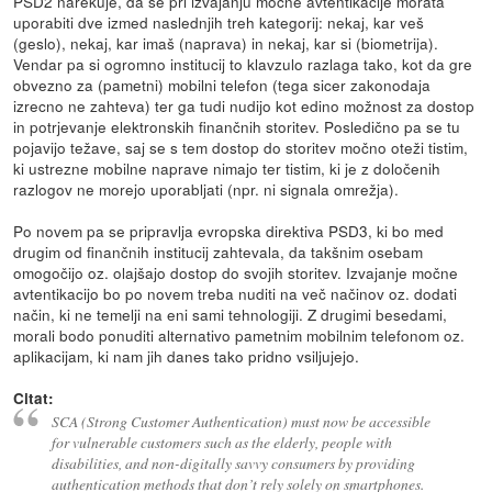
PSD2 narekuje, da se pri izvajanju močne avtentikacije morata
uporabiti dve izmed naslednjih treh kategorij: nekaj, kar veš
(geslo), nekaj, kar imaš (naprava) in nekaj, kar si (biometrija).
Vendar pa si ogromno institucij to klavzulo razlaga tako, kot da gre
obvezno za (pametni) mobilni telefon (tega sicer zakonodaja
izrecno ne zahteva) ter ga tudi nudijo kot edino možnost za dostop
in potrjevanje elektronskih finančnih storitev. Posledično pa se tu
pojavijo težave, saj se s tem dostop do storitev močno oteži tistim,
ki ustrezne mobilne naprave nimajo ter tistim, ki je z določenih
razlogov ne morejo uporabljati (npr. ni signala omrežja).
Po novem pa se pripravlja evropska direktiva PSD3, ki bo med
drugim od finančnih institucij zahtevala, da takšnim osebam
omogočijo oz. olajšajo dostop do svojih storitev. Izvajanje močne
avtentikacijo bo po novem treba nuditi na več načinov oz. dodati
način, ki ne temelji na eni sami tehnologiji. Z drugimi besedami,
morali bodo ponuditi alternativo pametnim mobilnim telefonom oz.
aplikacijam, ki nam jih danes tako pridno vsiljujejo.
Citat:
SCA (Strong Customer Authentication) must now be accessible
for vulnerable customers such as the elderly, people with
disabilities, and non-digitally savvy consumers by providing
authentication methods that don’t rely solely on smartphones.