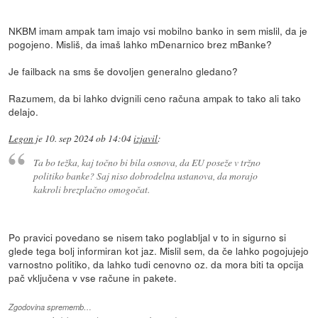
NKBM imam ampak tam imajo vsi mobilno banko in sem mislil, da je
pogojeno. Misliš, da imaš lahko mDenarnico brez mBanke?
Je failback na sms še dovoljen generalno gledano?
Razumem, da bi lahko dvignili ceno računa ampak to tako ali tako
delajo.
Legon
je
10. sep 2024 ob 14:04
izjavil
:
Ta bo težka, kaj točno bi bila osnova, da EU poseže v tržno
politiko banke? Saj niso dobrodelna ustanova, da morajo
kakroli brezplačno omogočat.
Po pravici povedano se nisem tako poglabljal v to in sigurno si
glede tega bolj informiran kot jaz. Mislil sem, da če lahko pogojujejo
varnostno politiko, da lahko tudi cenovno oz. da mora biti ta opcija
pač vključena v vse račune in pakete.
Zgodovina sprememb…