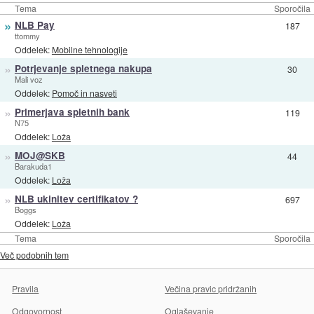
Tema
Sporočila
»
NLB Pay
187
ttommy
Oddelek:
Mobilne tehnologije
»
Potrjevanje spletnega nakupa
30
Mali voz
Oddelek:
Pomoč in nasveti
»
Primerjava spletnih bank
119
N75
Oddelek:
Loža
»
MOJ@SKB
44
Barakuda1
Oddelek:
Loža
»
NLB ukinitev certifikatov ?
697
Boggs
Oddelek:
Loža
Tema
Sporočila
Več podobnih tem
Pravila
Večina pravic pridržanih
Odgovornost
Oglaševanje