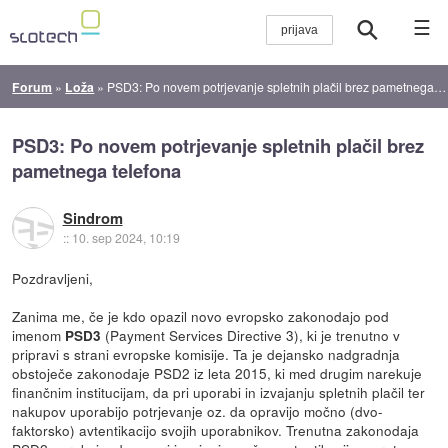
☰
Forum
»
Loža
»
PSD3: Po novem potrjevanje spletnih plačil brez pametnega telefona
PSD3: Po novem potrjevanje spletnih plačil brez
pametnega telefona
Sindrom
::
10. sep 2024, 10:19
Pozdravljeni,
Zanima me, če je kdo opazil novo evropsko zakonodajo pod
imenom
(Payment Services Directive 3), ki je trenutno v
PSD3
pripravi s strani evropske komisije. Ta je dejansko nadgradnja
obstoječe zakonodaje PSD2 iz leta 2015, ki med drugim narekuje
finančnim institucijam, da pri uporabi in izvajanju spletnih plačil ter
nakupov uporabijo potrjevanje oz. da opravijo močno (dvo-
faktorsko) avtentikacijo svojih uporabnikov. Trenutna zakonodaja