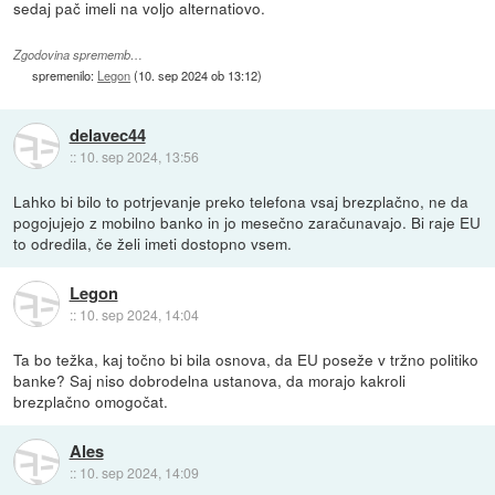
sedaj pač imeli na voljo alternatiovo.
Zgodovina sprememb…
spremenilo:
Legon
(
10. sep 2024 ob 13:12
)
delavec44
::
10. sep 2024, 13:56
Lahko bi bilo to potrjevanje preko telefona vsaj brezplačno, ne da
pogojujejo z mobilno banko in jo mesečno zaračunavajo. Bi raje EU
to odredila, če želi imeti dostopno vsem.
Legon
::
10. sep 2024, 14:04
Ta bo težka, kaj točno bi bila osnova, da EU poseže v tržno politiko
banke? Saj niso dobrodelna ustanova, da morajo kakroli
brezplačno omogočat.
Ales
::
10. sep 2024, 14:09