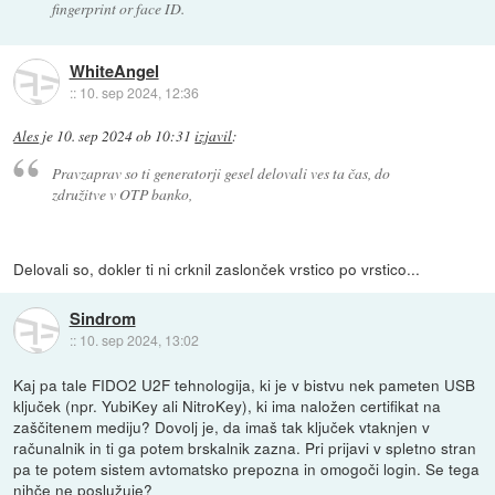
fingerprint or face ID.
WhiteAngel
::
10. sep 2024, 12:36
Ales
je
10. sep 2024 ob 10:31
izjavil
:
Pravzaprav so ti generatorji gesel delovali ves ta čas, do
združitve v OTP banko,
Delovali so, dokler ti ni crknil zaslonček vrstico po vrstico...
Sindrom
::
10. sep 2024, 13:02
Kaj pa tale FIDO2 U2F tehnologija, ki je v bistvu nek pameten USB
ključek (npr. YubiKey ali NitroKey), ki ima naložen certifikat na
zaščitenem mediju? Dovolj je, da imaš tak ključek vtaknjen v
računalnik in ti ga potem brskalnik zazna. Pri prijavi v spletno stran
pa te potem sistem avtomatsko prepozna in omogoči login. Se tega
nihče ne poslužuje?