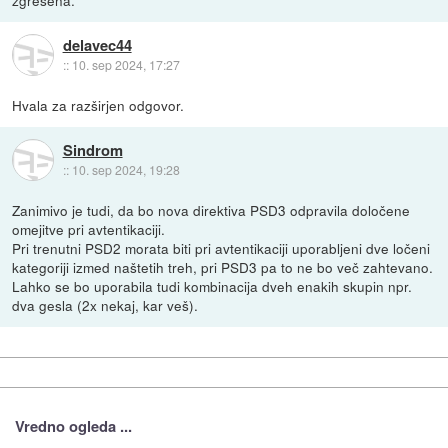
delavec44
::
10. sep 2024, 17:27
Hvala za razširjen odgovor.
Sindrom
::
10. sep 2024, 19:28
Zanimivo je tudi, da bo nova direktiva PSD3 odpravila določene
omejitve pri avtentikaciji.
Pri trenutni PSD2 morata biti pri avtentikaciji uporabljeni dve ločeni
kategoriji izmed naštetih treh, pri PSD3 pa to ne bo več zahtevano.
Lahko se bo uporabila tudi kombinacija dveh enakih skupin npr.
dva gesla (2x nekaj, kar veš).
Vredno ogleda ...