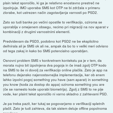
plain tekst sporočilo, ki ga je relativno enostavno prestreč ne
izpolnjuje. IMO uporaba SMS kot OTP ne bi zdržala v primeru
zlorabe, kot ustrezen način zagotavljanja varnosti po PSD2.
Zato so tudi banke po večini opostile to verifikacijo, oziroma se
uporablja v omejenem obsegu, recimo pri migraciji na nov aparat v
kombinaciji z drugimi varnostnimi elementi.
Predvidevam da PSD3, podobno kot PSD2 ne be eksplicitno
deifnirala ali je SMS ok ali ne, ampak da bo to v veliki meri odvisno
od tega zakaj in kako bo SMS potencialno uporabljen.
Osnovni problem SMS v konkretnem kontekstu pa je v tem, da
morata nujno bit izpolnjena dva pogoja in če imaš zgolj OTP kodo
na SMS to še ni dovolj za verifikacijo online plačila. Zato je app na
telefonu dejansko najenostavnejša implementacija, ker ob enem
lahko izpolni pogoj something you have (sam aparat) in something
you know (koda za dostop do appa) oziroma something you are
(če se namesto kode uporabi biometrija). Zgolj z SMS to ne pije
vode, ker plaint tekst sporočilo ni varno skladno z zahtevami PSD.
Je pa treba pazit, ker tukaj se pogovarjamo o verifikaciji spletnih
plačil. Zato je tudi zahteva, da tak sistem deluje offline popolnoma
zgrešena.