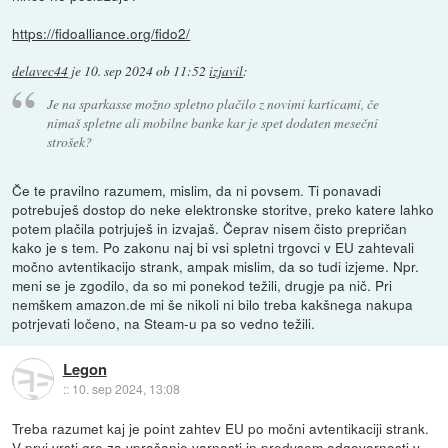
https://fidoalliance.org/fido2/
delavec44
je
10. sep 2024 ob 11:52
izjavil
:
Je na sparkasse možno spletno plačilo z novimi karticami, če
nimaš spletne ali mobilne banke kar je spet dodaten mesečni
strošek?
Če te pravilno razumem, mislim, da ni povsem. Ti ponavadi
potrebuješ dostop do neke elektronske storitve, preko katere lahko
potem plačila potrjuješ in izvajaš. Čeprav nisem čisto prepričan
kako je s tem. Po zakonu naj bi vsi spletni trgovci v EU zahtevali
močno avtentikacijo strank, ampak mislim, da so tudi izjeme. Npr.
meni se je zgodilo, da so mi ponekod težili, drugje pa nič. Pri
nemškem amazon.de mi še nikoli ni bilo treba kakšnega nakupa
potrjevati ločeno, na Steam-u pa so vedno težili.
Legon
::
10. sep 2024, 13:08
Treba razumet kaj je point zahtev EU po močni avtentikaciji strank.
V prvi vrsti gre za vprašanje varnosti in predvsem odgovornosti v